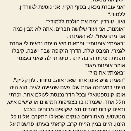
"אני עוברת מכאן. בסוף הקיץ. אני נוסעת לגוורדין.
ללמוד."
ואוו. גוורדין. "מה את הולכת ללמוד?"
"אומנות. אני ועוד שלושה חברים. אתה לא מבין כמה
אני מתרגשת". לא האמנתי.
"באמת? אומנות?" ופתאום היא הייתה נראית לי אחרת
לגמרי. המבט שלה, הדרך הזקופה שבה ישבה, קיבלו
תפנית רצינית הרבה יותר. סיפרתי לה שאני בעצמי
אוהב אומנות מאוד.
"באמת? את מי?"
"האמת שיש אומן אחד שאני אוהב מיוחד. ג'ון קליין.".
הייתי בתערוכה אחת שלו פעם שהגיעה לעיר. הוא היה
אומן קונספטואלי ובכל חדר נכנסת לעולם אחר. זכרתי
חלל אחד, שעמדנו בו בצפיפות חמישים או שישים איש,
וראינו קירות זוהרים חצי שקופים מרוחים בצבע
מטשטש, מאחוריהם טנקים שכאילו התקרבו אלינו כל
הזמן. היינו במין הזיית קרב. קראתי בעיתון פרשנות על