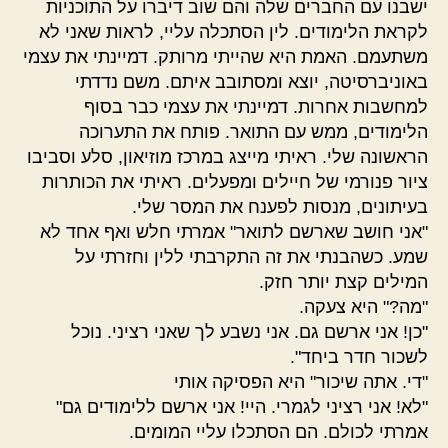
ישבנו עם החברים שלה והם שוב דיברו על התוכניות
לקראת הלימודים. לין הסתכלה עליי, לראות שאני לא
משתעמם. האמת היא שהייתי מרותק. דמיינתי את עצמי
באוניברסיטה, יוצא ומסתובב איתם. משם נדדתי
למחשבות אחרות. דמיינתי את עצמי כבר בסוף
הלימודים, ממש עם התואר. פותח את התערוכה
הראשונה שלי. ראיתי מייצג במרכז מוזיאון, סלע וסביבו
ציור פנורמי של חיילים ומפעלים. ראיתי את הכותרות
בעיתונים, מנסות לפענח את המסר שלי.
"אני חושב שארשם לתואר" אמרתי חלש ואף אחד לא
שמע. כשהבנתי את זה התקרבתי ללין וחזרתי על
המילים קצת יותר חזק.
"מה?" היא צעקה.
"כן! אני ארשם גם. אני נשבע לך שאני רציני. נוכל
לשכור חדר ביחד".
"די. אתה שיכור" היא הפסיקה אותי
"לא! אני רציני לגמרי. היי! אני ארשם ללימודים גם"
אמרתי לכולם. הם הסתכלו עליי המומים.