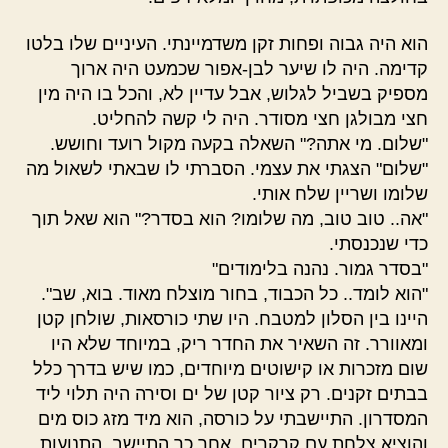
הוא היה גבוה ופחות זקן משדמיינתי. העיניים שלו בלטו
קדימה. היה לו שיער לבן-אפור שכמעט היה ארוך
מספיק בשביל לגלוש, אבל עדיין לא, והכל בו היה מין
חצי מבולגן חצי מסודר. היה לי קשה להחליט.
"שלום. מי אתה?" השאלה בקעה מקול רועד וחושש.
"שלום" הצגתי את עצמי. הסברתי לו שבאתי לשאול מה
שלומו ושריין שלח אותי.
"אה.. טוב טוב, מה שלומו? הוא בסדר?" הוא שאל תוך
כדי שנכנסתי.
"בסדר גמור. נהנה בלימודים"
"הוא לומד.. כל הכבוד, בחור מוצלח מאוד. בוא, שב".
היינו בין הסלון למטבח. היו שתי כורסאות, שולחן קטן
ומאוורר. זה השאיר את החדר ריק, במיוחד שלא היו
שום מזכרות או קישוטים מיוחדים, כמו שיש בדרך כלל
בבתים זקנים. רק ציור קטן של ים וסירה היה תלוי ליד
המסדרון. התיישבתי על כורסה, הוא מיד מזג כוס מים
והוציא צלחת עם קרקרים. אחר כך התיישב. התנועות