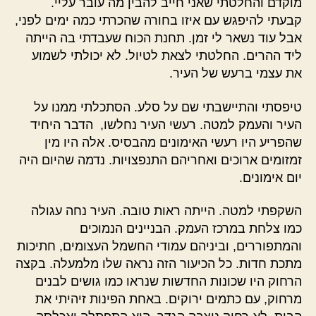
מוקדם והחלטתי שאני חייב להבין מה עובר עליי.
קבעתי להיפגש עם איזו בחורה שהכרתי כמה ימים לפני,
אבל עוד נשאר לי זמן. תחנת הכוח שעבדתי בה הייתה
ליד ההרים. החלטתי לצאת לטיול. לא יכולתי לשמוע
את עצמי ברעש של העיר.
טיפסתי והתיישבתי שם על סלע. הסתכלתי ממנו על
העיר והעמק למטה. רעשי העיר נחלשו, הדבר היחיד
שהפריע היו רעשי האימונים מהבסיס. אלה היו מין
זמזומים ארוכים ואחריהם התנפצויות. נדמה שהיום היה
יום אימונים.
השקפתי למטה. הייתה ראות טובה. העיר נחה עגולה
כמו צלחת במרכז העמק. הבניינים הנמוכים
והמתפוררים, וביניהם עמודי החשמל העצומים, חתיכות
מתכת חדות. כל הכיעור הזה נראה שלו מלמעלה. בקצה
הרחוק היו שכונות החדשות שנראו כמו גושים לבנים
מרחוק, עם כתמים ירוקים. באחת הפינות זיהיתי את