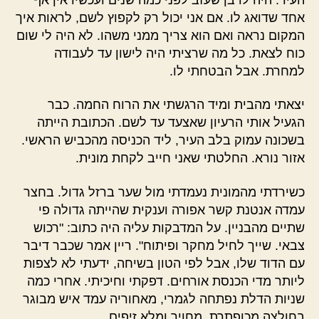
אחד שדואג לו. אם אני יכול רק לקפוץ לשם, לראות איך
המקום נראה ואם הוא צריך ממני משהו. לא היה לי שום
כוח לצאת. כל מה שרציתי היה לישון עד לעבודה
למחרת. אבל הבטחתי לו.
יצאתי מהבית ומיד הרגשתי את הרוח החמה. כבר
הגעיל אותי הרעיון שאצעד עד לשם. הכתובת הייתה
בשכונה עמוק בלב העיר, ליד הכניסה מהכביש הראשי.
אזור נורא. החלטתי שאני חייב לקחת מונית.
כשירדתי מהמונית נעמדתי מול שער ברזל גדול. בחצר
עמדה אנטנת קשר אפורה וענקית שהייתה גדולה פי
שתיים מהבניין. על המדבקות עליה היה כתוב: "רכוש
צבאי. שייך לחיל מחקר ופיתוח". ריין אמר שכבר דיבר
עם הדוד שלו, אבל לפי הטון בשיחה, ידעתי לא לצפות
ליותר מדי הכנסת אורחים. דפקתי וחיכיתי. אחרי כמה
שניות הדלת נפתחה לגמרי, מאחוריה עמד איש מבוגר
בחולצה מכופתרת, מחויך ומלא זיפים.