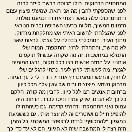
המחסנים הרחוקים, כולו מכוסה ברשת לייזר לבנה.
לפני שהספקתי להבין מה אני רואה, שמעתי פיצוץ עצום
והמחסן כולו עלה באש. רצתי אחורה וכמעט נפלתי.
הזמזום המשיך, מלווה ברעש השריפה ובריח הנוראי.
לפני שהצלחתי לחשוב ראיתי אש מתלקחת מרחוק,
מתוך העיר. הסתכלתי בבהלה על עצמי, לראות שאני
לא מרושת, והתחלתי לרוץ. "התקפה", המוח שלי
התמלא במחשבות. זה מה שקורה עכשיו? תוקפים
אותנו? על המזח אנשים רצו בכל מקום, נראו המומים
לגמרי. מה לעשות? לרוץ לעיר. נתתי לרגליים שלי
לדחוף, והרעש המזמזם רץ אחריי, חודר לי לתוך המוח.
מרחוק נשמעו פיצוצים וריח של עשן עלה מכל כיוון.
ברחובות אנשים רצו לכל כיוון, להבין מה קורה. חלקם
כל כך לא הבינו, שרק עמדו וניסו לברר. הרחוב היה
עמוס ואני התחמקתי ודהרתי קדימה. גם כשהתחילו
להופיע חיילים ושוטרים זה לא עצר אותי. גם כששמעתי
במגפון. "להתכופף! לרדת לרצפה!" המשכתי. כל הזמן
הזה רצה לי המחשבה שזה לא הגיוני, הם לא עד כדי כך