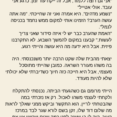
"אני גם רוצה ללמוד, אבל זה ייקח עוד זמן. כרגע אני
עובד. אולי אטייל"
"נשמע מדהים". היא אמרה ואני זה שחייכתי. "מה אתה
עושה הערב? הזמינו אותי למקום ממש נחמד בכניסה
לנמל".
"האמת שהערב כבר יש לי איזה סידור שאני צריך
לעשות." קבענו במקום להמשך השבוע. לא התקרבנו
פיזית. אבל היא ידעה מה היא עושה והייתי רגוע.
יצאתי מהבית שלה שקט הרבה יותר משנכנסתי. היה
בה משהו מעורר השראה. כמובן שהייתי מתוסכל
מעצמי, אבל היא חייכה כזה חיוך כשדיברתי שלא יכולתי
שלא להיות מעודד.
הייתי מרומם גם כשהגעתי הביתה. נכנסתי להתקלח
ולקחתי לעצמי משהו לאכול. רק אז נזכרתי במה
שהבטחתי לריין. הוא התקשר וביקש ממני שאלך לראות
מה שלום דוד שלו, זקן בשם לורא שגר לבד במרכז
העיר. היה לו בן שעזב לפני כמה שנים ועכשיו אין אף