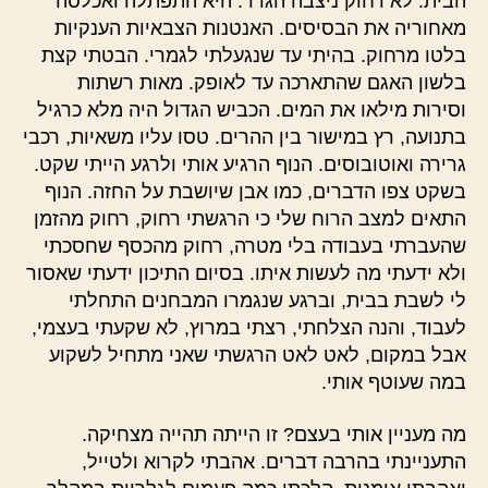
הבית. לא רחוק ניצבה הגדר. היא התפתלה ואכלסה
מאחוריה את הבסיסים. האנטנות הצבאיות הענקיות
בלטו מרחוק. בהיתי עד שנגעלתי לגמרי. הבטתי קצת
בלשון האגם שהתארכה עד לאופק. מאות רשתות
וסירות מילאו את המים. הכביש הגדול היה מלא כרגיל
בתנועה, רץ במישור בין ההרים. טסו עליו משאיות, רכבי
גרירה ואוטובוסים. הנוף הרגיע אותי ולרגע הייתי שקט.
בשקט צפו הדברים, כמו אבן שיושבת על החזה. הנוף
התאים למצב הרוח שלי כי הרגשתי רחוק, רחוק מהזמן
שהעברתי בעבודה בלי מטרה, רחוק מהכסף שחסכתי
ולא ידעתי מה לעשות איתו. בסיום התיכון ידעתי שאסור
לי לשבת בבית, וברגע שנגמרו המבחנים התחלתי
לעבוד, והנה הצלחתי, רצתי במרוץ, לא שקעתי בעצמי,
אבל במקום, לאט לאט הרגשתי שאני מתחיל לשקוע
במה שעוטף אותי.
מה מעניין אותי בעצם? זו הייתה תהייה מצחיקה.
התעניינתי בהרבה דברים. אהבתי לקרוא ולטייל,