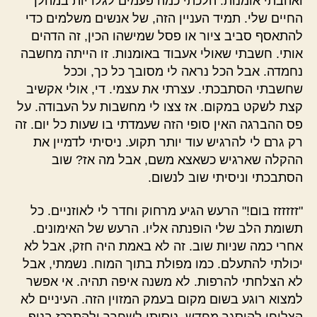
ואהבתי אומנות. הלכתי כמה פעמים לגלריות במהלך
החיים שלי. תמיד העניין הזה, של אנשים משלמים כדי
להתאסף סביב ציור או פסל שמישהו הכין, זה הדהים
אותי. חשבתי שאולי אעבוד באומנות. זו הייתה מחשבה
נחמדה. אבל הכל נראה לי מסובך כל כך, וככל
שחשבתי הסתבכתי. עצרתי את עצמי. די, אולי אקשיב
קצת לשקט במקום. אז צצו לי מחשבות על העבודה. על
פס ההברגה האין סופי הזה שעמדתי בו שעות כל יום. זה
רק גרם לי להרגיש עוד יותר תקוע. ניסיתי לדמיין את
ההקלה שארגיש כשאצא משם, אבל מה אז? שוב
הסתבכתי וניסיתי שוב לנשום.
"זזזזזז בום!" הרעש הגיע מרחוק וחדר לי לאוזניים. כל
תשומת הלב שלי הופנתה אליו. הרעש של האימונים.
אחרי כמה שניות שוב. זה לא באמת היה חזק, אבל לא
יכולתי להתעלם. כמו מפולת בתוך המוח. נשמתי, אבל
לא הצלחתי להרפות. לא משנה איפה תהיה. אי אפשר
למצוא רוגע בשום מקום בעמק המזוין הזה. העיניים לא