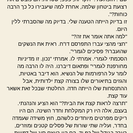
רצועת ביטחון שלמה, אחרת למה שיעבירו כל כך הרבה
כוחות?".
זו בדיוק הייתה הטענה שלי. בדיוק מה שהסברתי ללין
היום.
"למה אתה אומר את זה?"
"חצי מהצי עבר! התפרסם דו"ח. ראית את הנשקים
שהועברו? פסיכים לגמרי".
הסכמתי לגמרי. אמרתי לו. אמרתי "נכון. זו מדיניות
מחורפנת לגמרי" ופתאום דיברנו. היה לו הרבה מה
לומר על הרפורמות של הנשיא. הוא דיבר באטיות,
והגזים בתיאורים שלו בצורה קצת ילדותית, אבל
ההתנסחות שלו הייתה חדה. החלטתי שבכל זאת אשאר
עוד קצת.
"תרצה לראות קצת את הבית?" הוא הציע והנהנתי.
בעצם, אלה היו רק המקלחת וחדר השינה. הם היו
ריקים מפרטים מיוחדים כלשהם, חוץ משידה שעמדה
בחדר, ועליה שתי שורות של פסלים קטנים ומוזרים,
בערך בגודל של כף יד. הם היו בעצם סוג של דמויות