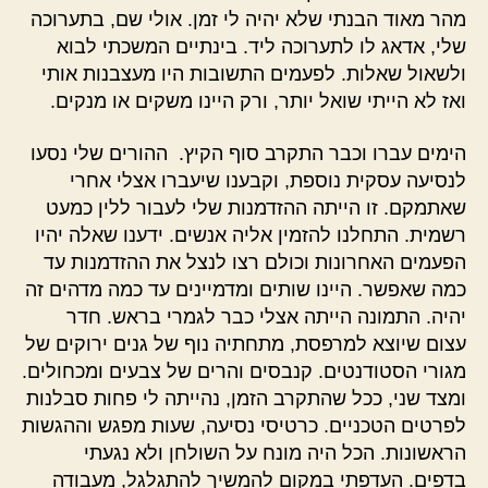
מהר מאוד הבנתי שלא יהיה לי זמן. אולי שם, בתערוכה
שלי, אדאג לו לתערוכה ליד. בינתיים המשכתי לבוא
ולשאול שאלות. לפעמים התשובות היו מעצבנות אותי
ואז לא הייתי שואל יותר, ורק היינו משקים או מנקים.
הימים עברו וכבר התקרב סוף הקיץ. ההורים שלי נסעו
לנסיעה עסקית נוספת, וקבענו שיעברו אצלי אחרי
שאתמקם. זו הייתה ההזדמנות שלי לעבור ללין כמעט
רשמית. התחלנו להזמין אליה אנשים. ידענו שאלה יהיו
הפעמים האחרונות וכולם רצו לנצל את ההזדמנות עד
כמה שאפשר. היינו שותים ומדמיינים עד כמה מדהים זה
יהיה. התמונה הייתה אצלי כבר לגמרי בראש. חדר
עצום שיוצא למרפסת, מתחתיה נוף של גנים ירוקים של
מגורי הסטודנטים. קנבסים והרים של צבעים ומכחולים.
ומצד שני, ככל שהתקרב הזמן, נהייתה לי פחות סבלנות
לפרטים הטכניים. כרטיסי נסיעה, שעות מפגש וההגשות
הראשונות. הכל היה מונח על השולחן ולא נגעתי
בדפים. העדפתי במקום להמשיך להתגלגל, מעבודה