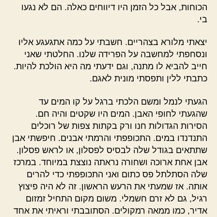
הכוחות, אבל כל הזמן היו דיווחים כאלה. הם לא נגעו
בי.
יצאתי מלורא בצהריים. חשבתי על כמה אתגעגע אליו
ונסחפתי למחשבה על הפרידה שלנו. החלטתי שאני
חייב להביא לו מתנה, וגם ידעתי מה היא הולכת להיות.
כתבתי ללין ותפסתי מונית לאגם.
הגעתי לנמל ומשם הלכתי ברגל על קו המים עד
שהגעתי לחופי האבן. המים היו שקטים והיה חם.
הסירות הגדולות חנו ורק בקתות צפות של רוכלים
התנדנדו במים. התכופפתי והרמתי אבנים. חיפשתי אבן
שתתאים בגודל שלה לבסיס לפסלון, או לראש פסלון.
אבן אחת ארוכה ושחורה נראתה נוצצת במיוחד. במרכז
שלה הסתלתל פס כתום ואני התכופפתי כדי להרים
אותה. אז שמעתי את הרעש הראשון. זה לא היה פיצוץ
רגיל, גם לא זרם חשמלי. משום מקום התחיל זמזום
אדיר, כמו ממאה רמקולים. הסתובבתי וראיתי את אחד