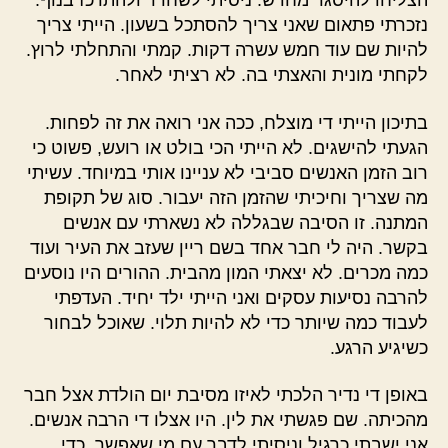
הצליחו להיסגר מחדש. ניסיתי לשחרר ולהתרכז בנוף.
נזכרתי פתאום שאני צריך להסתכל בשעון. הייתי צריך
להיות שם עוד חמש עשרה דקות. קמתי והתחלתי לרוץ.
לקחתי מונית והאצתי בה. לא רציתי לאחר.
בתיכון הייתי די מוצלח, ככה אני רואה את זה לפחות.
הגעתי להישגים. לא הייתי הכי בולט או רועש, פשוט כי
רוב הזמן האנשים סביבי לא עניינו אותי במיוחד. עשיתי
מה שצריך וחיכיתי שהזמן הזה יעבור. סוג של תקופת
המתנה. זו הסיבה שבגללה לא נשארתי עם אנשים
בקשר. היה לי חבר אחד בשם ריין שעזב את העיר ועוד
כמה מכרים. לא יצאתי המון מהבית. ההורים היו נוסעים
להרבה נסיעות עסקים ואני הייתי ילד יחיד. העדפתי
לעבוד כמה שיותר כדי לא להיות תלוי. שאוכל לבחור
כשיגיע הרגע.
באופן די נדיר הלכתי לאיזו מסיבת יום הולדת אצל חבר
מהכיתה. שם פגשתי את לין. היו אצלו די הרבה אנשים.
אני ישבתי כרגיל וניסיתי לדבר עם מי שאפשר, כדי