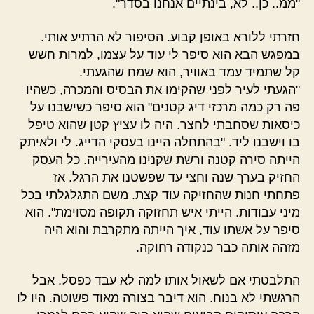
"ממ.. כן.. לא, בינתיים אנחנו בסדר".
חזרתי ללורא באופן קבוע. הסיפור לא הרתיע אותי.
במפגש הבא הוא סיפר לי עוד על עצמו, למרות חשש
קל שתמיד עמד באוויר, הוא שמח שהגעתי.
"הגעתי לעיר לפני שהקימו את הבסיס והמכרה, כשהיו
פה רק כמה מרכזי דיג קטנים" הוא סיפר כשישבנו על
כיסאות שסחבתי לחצר. היה לו עציץ קטן שהוא טיפל
בו וישבנו ליד. "בהתחלה היינו בעסקי הדייג. לי ולאיתק
הייתה סירה קטנה ורשת שקנינו מהעירייה. כל העסק
החזיק בערך שנה וחצי עד שפשטנו את הרגל. אז
פתחתי חנות שהחזיקה עוד קצת. משם התגלגלתי בכל
מיני עבודות. הייתי איש תחזוקה תקופה מסוימת". הוא
סיפר על אשתו עוד, איך הייתה מתקרבת והוא היה
מזהה אותה כבר כנקודה רחוקה.
התלבטתי אם לשאול אותו למה לא עבד כפסל. אבל
הרגשתי לא בנוח. הוא דיבר בצורה מאוד פשוטה. היו לו