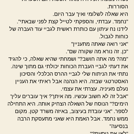
הסוררות.
היא שאלה לשלומי ואיך עבר היום.
"נחמד. עבדתי, והספקתי לטייל קצת לפני שבאתי".
לידנו נח עיתון עם כותרת ראשית לגביי עוד העברה של
כוחות לגבול.
"אני רואה שאתה מתעניין"
"כן. זה נורא מה שקורה שם".
"מה? מה אתה חושב?" ושמחתי שהיא שאלה, כי להגיד
את דעתי לגביי העברת הכוחות יכולתי גם מתוך שינה.
נתתי את הניתוח שלי לגביי ההרס הכלכלי והסיכון
האסטרטגי שבזה. היא הנהנה אבל ראיתי את העניין
נעלם מעיניה. עצרתי את עצמי.
"אבל זה לא חשוב עכשיו. מה איתך? איך עוברים עליך
הימים?" הנוסח של השאלה הצחיק אותה. היא התחילה
לספר. "אני עובדת בעיצוב, באיזה משרד קטן. מקום
ממש נחמד. אבל האמת היא שאני מתעסקת הרבה
בנסיעה"
"לאן את נוסעת?"