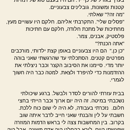
קטנות ומשונות, גובלינים צבעוניים.
"מה זה?" שאלתי.
"פסלים שלי". התקרבתי אליהם. חלקם היו עשויים מעץ,
מחתיכות של מתכת חלודה, חלקם עם חתיכות
פלסטיק, אבנים, צמר.
"אתה הכנת?"
"כן כן." הם היו צבעוניים באופן קצת ילדותי, מורכבים
מפרטים קטנים. הסתכלתי עד שהרגשתי שאני בוהה
יותר מדי. סיימנו את הסיבוב הקצר וכבר ניצלתי את
ההזדמנות כדי להיפרד ולצאת. למטה כבר היה חשוך
לגמרי.
בבית עזרתי להורים לסדר ולבשל. ברגע שיכולתי
נשכבתי במיטה. זה היה יום ארוך וכבר הייתי בחצי
חלום. נזכרתי בעבודה, לא היה לי שום כוח ללכת.
חשבתי על לין והבנתי שאני חייב לדבר איתה שוב
בקרוב. בין המחשבות צצה לי בראש הדמות המוזרה
שפגשתי היום. לורא בהחלט היה אדם משונה, אבל היה