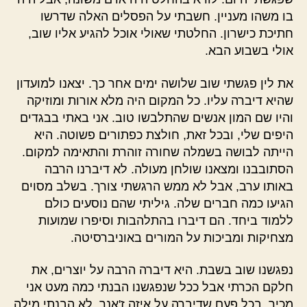
בו משהו מעניין. חשבתי על הפסלים האלה שדרשו
חתיכת כישרון. החלטתי שאולי אוכל להגיע אליו שוב,
אולי בשבוע הבא.
את לין פגשתי שוב שלושה ימים אחר כך. יצאנו למועדון
שהיא דיברה עליו. כל המקום היה מלא אורות ומוזיקה
והיו שם המון אנשים שהתלבשו טוב. אני באתי בבגדים
היפים שלי, ובכל זאת, חולצת כפתורים פשוטה. היא
הייתה לבושה בשמלה שחורה זוהרת והתאימה למקום.
הסתובבנו ומצאנו שולחן מעולה. לא דיברנו הרבה
באותו ערב, אבל לא ממש הרגשתי צורך. בשלב מסוים
הגיעו כמה חברים שלה. גיליתי שהם נוסעים כולם
ללמוד ביחד. הם דיברו בהתלהבות וסיפרו שמועות
מצחיקות ומביכות על המורים באוניברסיטה.
נפגשנו שוב בשבת. היא דיברה הרבה על יוצרים, את
חלקם הכרתי אבל ככל שנפגשנו הבנתי כמה מעט אני
מכיר, בכל פעם שדיברה על איזה ז'אנר, לא הבנתי מילה