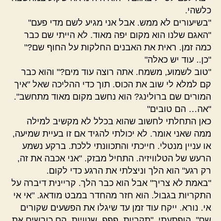
כלשהי.
"בשיעורים לא ממש. אבל אני מגיע לשם מדי פעם"
"האגם שלנו הוא מקום יפה מאוד. לא הייתי שם כבר
כמה זמן. ראית את האבנים החלקות על החוף שם?"
"כן.. עוד יש כאלה"
"טוב לשמוע, משמח. אתה רוצה עוד מים?" והוא כבר
קם למלא לי שוב את הכוס. תוך כדי ההליכה שאל "איך
המורים שם ברולינג? הוא נחשב מקום מאוד מתחשב".
"אה… הם טובים"
כאן התחלתי לחשוב שהוא בכלל לא מקשיב למילה
ממה שאני אומר. לא יכולתי להגיד אם זו בעיית שמיעה,
או עניין מנטלי. חייכתי והתכוונתי ללכת. ברקע נשמע
הרעש של הטלוויזיה. התחיל מבזק. "אני אכבה את זה,
רק רגע" הוא הלך וניצלתי את הרגע כדי לקום.
"באמת לא צריך" אבל הוא כבר הלך. קריינית דיברה על
התקריות בגבול. הוא חזר מהחדר במבט מודאג. "אי אי
אי. נורא. ייקח עוד זמן עד שיגלו את הפשעים שקורים
שם". הופתעתי. "תקריות, פפפ, שטויות. הם כובשים את