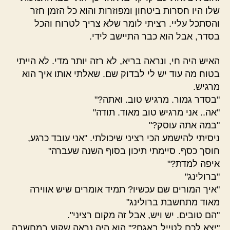
שלו היו חסרות ביטחון ומפוזרות והוא כל הזמן חזר
והסתכל עליי. רציתי לומר שלא צריך לטרוח והכל
בסדר, אבל הוא כבר התיישב לידי.
האיש היה חי, ונראה בריא, לא רזה יותר מדי. לא הייתי
בטוח מה עוד יש לי לבדוק שם. שאלתי אותו איך הוא
מרגיש.
"בסדר גמור. מרגיש טוב. ואתה?"
"אה.. אני מרגיש טוב מאוד. תודה"
"במה אתה עוסק?"
ניסיתי להישמע הכי רציני שיכולתי. "אני עובד כרגע,
חוסך כסף. סיימתי תיכון בסוף השנה שעברה"
איפה למדת?"
"ברולינג"
"איך המורים שם עכשיו? תמיד אומרים שיש אווירה
מאוד מתחשבת ברולינג"
"הם טובים. יש ויש, אבל זה מקום רציני".
"יצא לכם לטייל באגם?" הוא היה נראה שקוע במחשבה