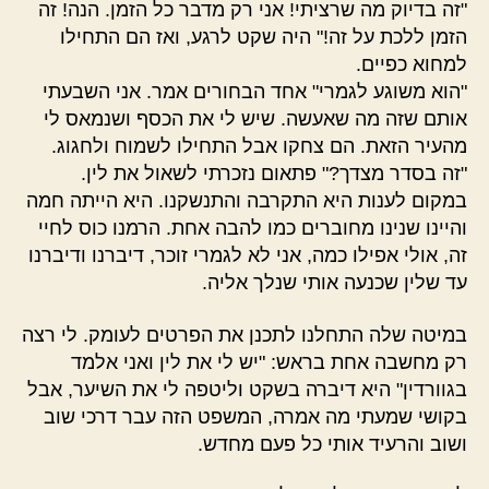
"זה בדיוק מה שרציתי! אני רק מדבר כל הזמן. הנה! זה
הזמן ללכת על זה!" היה שקט לרגע, ואז הם התחילו
למחוא כפיים.
"הוא משוגע לגמרי" אחד הבחורים אמר. אני השבעתי
אותם שזה מה שאעשה. שיש לי את הכסף ושנמאס לי
מהעיר הזאת. הם צחקו אבל התחילו לשמוח ולחגוג.
"זה בסדר מצדך?" פתאום נזכרתי לשאול את לין.
במקום לענות היא התקרבה והתנשקנו. היא הייתה חמה
והיינו שנינו מחוברים כמו להבה אחת. הרמנו כוס לחיי
זה, אולי אפילו כמה, אני לא לגמרי זוכר, דיברנו ודיברנו
עד שלין שכנעה אותי שנלך אליה.
במיטה שלה התחלנו לתכנן את הפרטים לעומק. לי רצה
רק מחשבה אחת בראש: "יש לי את לין ואני אלמד
בגוורדין" היא דיברה בשקט וליטפה לי את השיער, אבל
בקושי שמעתי מה אמרה, המשפט הזה עבר דרכי שוב
ושוב והרעיד אותי כל פעם מחדש.