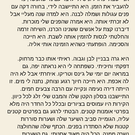
להעביר את הזמן. היא התיישבה לידי, בחורה דקה עם
פנים עגולות ושמלה לבנה. היא למדה שנה מעליי אבל
לא זכרתי אותה. היא אמרה שהפנים שלי מוכרות.
דיברנו קצת על אנשים ששנינו הכרנו, השיחה זרמה
והחלטתי לנסות להזמין אותה לשבת. היא חייכה
והסכימה. הופתעתי כשהיא הזמינה אותי אליה.
היא גרה בבניין לבן וגבוה. ראיתי אותו כבר מרחוק.
דפקתי וחיכיתי. כשפתחה לי היא נראתה יפה, גם
במראה יום יומי של ג'ינס וטריקו. איחרתי אבל לא היה
לה אכפת. היא חייכה חיוך רגוע וצוחק, נתנה לי מים. זו
הייתה דירה נעימה ונקייה עם הרבה צבעים חמים.
התיישבנו בסלון הקטן שלה והמבט שלי זלג לכל כיוון.
הקירות היו עמוסים בציורים ובכלל כל החדר היה מלא
בפרטי אומנות קטנים. הבטתי לרגע גם בפרטים קטנים
עליה, הגומייה סביב השיער שלה ושערות סוררות
קטנות שלא הסתדרו בפנים. הכתף שלה שהחולצה
נשרה ממנה. הכל היה מאוד אסטתי. גם השערות