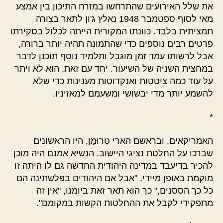
את שלל האירועים שהתרחשו במזרח התיכון בין אמצע
מאי לסוף ספטמבר 1948 נאלץ ג'ון לתאר בצורה
תמציתית בלבד. כוונתו המקורית הייתה לכלול בסקירתו
פרטים רבים נוספים כדי שהתמונה תהיה יותר ברורה,
אבל לרשותו עמד זמן מוגבל ותלמיד נוסף תוכנן לדבר
במחצית השניה של השיעור. יחד עם זאת, הוא לא ויתר
על עוד כמה ציטטות ואנקדוטות מענינות כדי שלא
להשמע יותר מדי יבשושי ומשעמם למאזיניו.
*
האמריקאים, ובראשם הארי טְרוּמָן, היו הראשונים
שברכו על החלטת נציגי היישוב. הנשיא אמנם היה מוכן
להכיר בדיעבד במדינה היהודית החדשה גם לו היתה זו
מוקמת באופן מיידי, "אבל אם היהודים בפלשתינה הם
כל כך הססנים," כך הוא תאר זאת ביומנו, "אין זה
מתפקידי לקבל את ההחלטות הקשות במקומם".