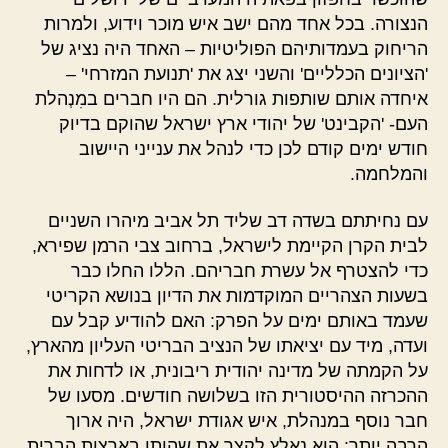
הנצורה. בכל אחד מהם ישב איש מוכר וידוע, ולמרות
הריחוק בעמדותיהם הפוליטיות – האחד היה נציג של
'הציונים הכלליים' והשני יצג את 'תנועת המזרחי' –
איחדה אותם שותפות גורלית. הם היו חברים במִנְהלת
העם- 'הקבינט' של יהודי ארץ ישראל שהוקם בדיוק
חודש ימים קודם לכן כדי לנהל את ענייני היישוב
והמלחמה.
עם נחיתתם בשדה דב שליד תל אביב מיהרו השניים
לבית הקרן הקיימת לישראל, ברחוב צבי הרמן שפירא,
כדי להצטרף אל עשרת חבריהם. הללו החלו כבר
בשעות הצהריים המוקדמות את הדיון בנושא הקריטי
שעמד באותם ימים על הפרק: האם להודיע קבל עם
ועדה, מיד עם יציאתו של הנציב הבריטי העליון מהארץ,
על הקמתה של מדינה יהודית ריבונית, או לדחות את
ההכרזה ההיסטורית הזו בשלושה חודשים. מסעו של
חבר נוסף במנהלת, איש אגודת ישראל, היה ארוך
הרבה יותר: הוא נאלץ לקצר את שהותו בארצות הברית,