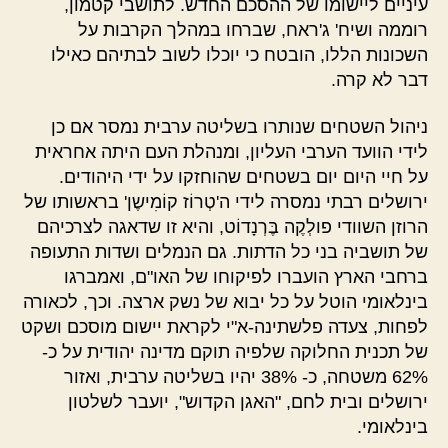
עיניים ליישומו של ההסכם החדש. לתושבי קטמון,
רוממה ושיח' ג'ראח, שברחו במהלך הקרבות על
השכונות הללו, הובטח כי יוכלו לשוב לבתיהם כאילו
דבר לא קרה.
ניהול השטחים שנותרו בשליטה ערבית נמסר אם כן
לידי הוועד הערבי העליון, ומנהלת העם היתה אחראית
על חיי היום יום בשטחים שהוחזקו על ידי היהודים.
ירושלים רבתי נמסרה לידי ה'טְרוֹז קוֹמִישֶן' בראשותו של
הרוזן השוודי פולְקֶה בֶּרְנָדוֹט, והיא זו שדאגה לצרכיהם
של תושביה בני כל הדתות. גם הנמלים ושדות התעופה
ברחבי הארץ הועברו לפיקוחו של האו"ם, ואמברגו
בינלאומי הוטל על כל יבוא של נשק ארצה. וכך, לכאורה
לפחות, צעדה פלשתינה-א"י לקראת יישום מוסכם ושקט
של תכנית החלוקה שלפיה תוקם מדינה יהודית על כ-
62% משטחה, כ- 38% יהיו בשליטה ערבית, ואזור
ירושלים ובית לחם, "האגן הקדוש", יועבר לשלטון
בינלאומי.