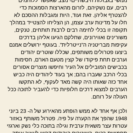
ממשי בגבולות היבשתיים- מצב שאפשר ללוחמים
רבים, עם נשקיהם, לזרום מהארצות הסמוכות כדי
להצטרף אליהן. זאת ועוד, היות ומגבלות ההסכם לא
חלו על מדינות ערב עצמן, הן הצליחו להצטייד במהלך
תקופה זו בכלי לחימה רבים לרבות תותחים, טנקים,
משורינים ואווירונים, שחלקם הגיעו אליהן בדרכים
עקיפות מבריטניה ה"נייטרלית". בעוטף ירושלים אמנם
ביצעו פטרולים משותפים, שכללו שוטרים יהודים
וערבים תחת פיקודו של קצין מטעם האו"ם, חסימות
בכבישים המובילים אל העיר וחיפשו מוצרים אסורים
בכלי הרכב שעברו בהם; אך בעוד ליהודים היה כביש
אחד כזה שאותו היה קשה מאד לעקוף, לא התקשו
הערבים למצוא דרכים חלופיות כדי להעביר לתוכה ככל
העולה על רוחם.
ולכן אף אחד לא ממש הופתע מהאירוע של ה- 23 ביוני
1948 שהפך את הקערה על פיה. פטרול משותף באזור
עטרות עצר משאית ערבית וגילה בתוכה כלי נשק וארגזי