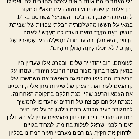
גלי האתר כי הם אינם רואים עצמם מחויבים לה. ואפילו
נתן אלתרמן שהיה ידוע כמזוהה עם מפא"י וכמקורב
להנהגת היישוב, רמז ב'טור השביעי' שפורסם ב- 14
במאי על חששו מהשלכותיה הבלתי צפויות של שביתת
הנשק: "אִם הַדֶּרֶךְ הַזֹּאת נוֹעָדָה לָהּ מֵעֶרֶשׂ / לָאֻמָּה
הַדְּווּיָה, הִיא תֵּלֵךְ בָּהּ עַד תֹּם / נִתְפַּלְּלָה רֵעַי שֶׁטְפָרָיו שֶׁל
הַפֶּרֶס / לֹא יוּכְלוּ לַיּוֹנָה הַנּוֹלֶדֶת הַיּוֹם".
לעומתם, רוב יהודי ירושלים, ובפרט אלו שעדיין היו
במעין מצור בתוך מצור בתוך הרובע היהודי, שמחו על
הבשורה. הם ציפו שההפוגה תאפשר את השמשתו של
קו המים לעיר ואת הגעתן של שיירות מזון אליה, ותסיים
את הצמא והרעב שהיו מנת חלקם בתקופה האחרונה.
נמנתה עליהם קבוצה של חרדים שהעדיפו להמשיך
להתגורר בעיר הקודש תחת שלטון זר על פני חיים
במדינה יהודית ריבונית כיוון שהמשיח עדיין לא בא, ולכן
"אסור לבני ישראל לעלות בחומה, למרוד בגויים
ולדחוק את הקץ". גם רבים מערביי העיר המתינו בכליון