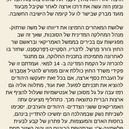
ובזמן הזה עשה את דרכו ארצה לאחר שקיבל מבעוד
מועד מברק שבישר לו על קיומה של הישיבה החשובה.
שלושת המאחרים החמיצו את דיווחו של משה שרתוק-
מנהל המחלקה המדינית של הסוכנות, שאך זה שב
מפגישות עם בכירים בממשל האמריקאי ובראשם שר
החוץ ג'ורג' מָרְשָל. לדבריו, הסְטֶייְט-דֶפָּרטְמֶנְט, שחזר בו
לאחרונה מתמיכתו בתכנית החלוקה, גם מתנגד
להכרזה על הקמת המדינה ב- 14 למאי. ועמדתם זו של
פקידי משרד החוץ כוללת איום מפורש להטיל אֶמְבַּרְגּוֹ
על העברת כסף ארצה, אם בכל זאת יתעקשו היהודים
להוציא את תכניתם לפועל. זאת ועוד, מתלווה אליה גם
רמז עבה על גל מסוכן של אנטישמיות שעלול להציף את
ארצות הברית כתוצאה מכך. כתחליף מציעים עתה
האמריקאים ששני הצדדים- היהודים והערבים, יסכימו
לשביתת נשק שבמהלכה הם ימשיכו להתדיין בינהם,
בחסות האו"ם והמעצמות, על פתרון של קבע לבעית
פלשתינה-א"י; שבתקופת הביניים הזו יהיה האזור תחת