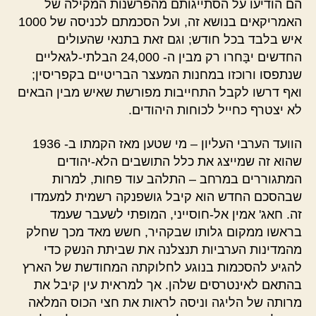
הם הודיעו על הסתייגותם מהפרשנות המקילה של
האמריקאים בנושא זה, ועל הסכמתם לכניסה של 1000
איש בלבד בכל חודש; וגם זאת בתנאי שהעולים
החדשים יבָּחרו רק מבין ה- 24,000 הבלתי-לגאליים
שנתפסו ורוכזו במחנות המעצר הבריטיים בקפריסין;
ואף דרשו לקבל התחייבות מפורשת שאיש מבין הבאים
לא יצטרף כחייל לכוחות היהודים.
הוועד הערבי העליון – מי שטען מאז הקמתו ב- 1936
שהוא זה שמייצג את כלל התושבים הלא-יהודים
המתגוררים במרחב – התלהב עוד פחות, למרות
שבהסכם החדש הוא קיבל גושפנקה רשמית למעמדו
זה. חאג' אמין אל-חוסייני, המופתי לשעבר שעמד
בראשו ממקום גלותו שבקהיר, חשש מאד מכך שחלק
מהמדינות הערביות תנצלנה את שביתת הנשק כדי
להגיע להסכמות בנוגע לחלוקתה המחודשת של הארץ
בהתאם לאינטרסים שלהן. אך למראית עין קיבל את
מרותה של הליגה וניסה לראות את חצי הכוס המלאה