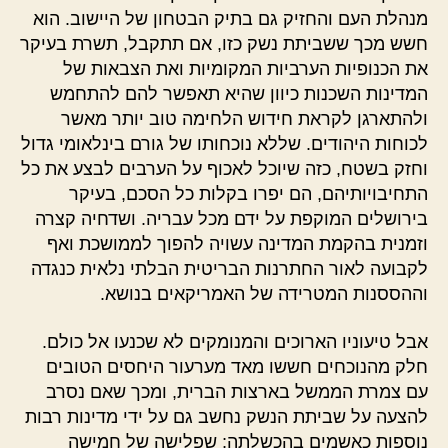
מנהלת העם והחזיק גם בתיק הבטחון של היישוב. הוא
חשש מכך ששביתת נשק כזו, אם תתקבל, תשרת בעיקר
את הכנופיות הערביות המקומיות ואת הצבאות של
המדינות השכנות כיוון שהיא תאפשר להם להתחמש
ולהתארגן לקראת חידוש הלחימה טוב יותר מאשר
לכוחות היהודים. שללא נוכחותו של גורם בינלאומי גדול
וחזק בשטח, כזה שיוכל לאכוף על הערבים לבצע את כל
התחיבויותיהם, הם יפרו בקלות כל הסכם, בעיקר
בירושלים המוקפת על ידם מכל עבריה. ושדחיה קצרה
וזמנית בהקמת המדינה עשויה להפוך לממושכת ואף
לקבועה לאור החתרנות הבריטית הבלתי נלאית כנגדה
וההססנות המטרידה של האמריקאים בנושא.
אבל טיעוניו הארוכים והמנומקים לא שכנעו אל כולם.
חלק מהנוכחים חששו מאד מערעור היחסים הטובים
עם צמרת הממשל בארצות הברית, ומכך שאם נסרב
להצעה על שביתת הנשק נחשב גם על ידי מדינות רבות
נוספות כאשמים בהכשלתה; שפלישה של חמישה