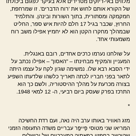
מלווים באי-דיוקים מטרידים אלא בעיקר לפגום ביכולתו
של הקורא אותם לחוש את 'רוח הדברים'. זו שמרחפת,
חמקמקה ומסתורית, בתוך השורות ובינהן. והתלמיד
החרוץ, שכבר בגיל 17 חלם להיות איש ספר, החליט
שבמהלך מחקרו הקטן הוא לא יחמיץ אפילו משב רוח
משמעותי אחד.
על שולחנו נערמו כרכים אחדים, רובם באנגלית.
המעניין והמקיף מבחינתו – "האסון" – אפילו נכתב על
ידי הסבא רבא שלו. נמשימה שג'ון לקח על עצמו היתה
לתאר בפני חבריו לכתה תאריך כלשהו שלדעתו השפיע
בצורה מכרעת על מהלך ההיסטוריה, ולשם כך הוא
התרכז בפרק שעסק ביום רביעי, ה- 12 למאי 1948.
*
מזג האוויר באותו ערב היה נאה, ועם רדת החשיכה
המריאו שני מטוסי פָּייפְֶּר עבריים משדה התעופה הזמני
שהוכשר בחפזון בפאתיה המערביים של ירושלים