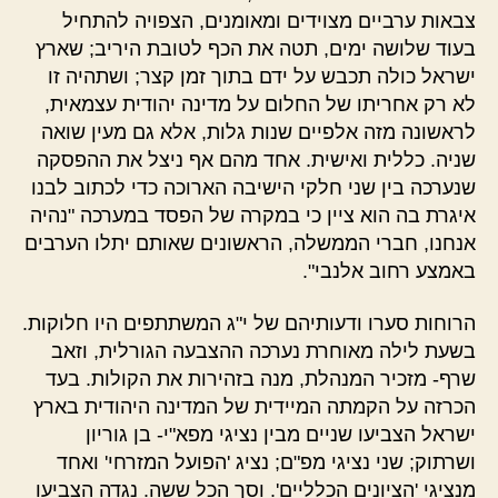
צבאות ערביים מצוידים ומאומנים, הצפויה להתחיל
בעוד שלושה ימים, תטה את הכף לטובת היריב; שארץ
ישראל כולה תכבש על ידם בתוך זמן קצר; ושתהיה זו
לא רק אחריתו של החלום על מדינה יהודית עצמאית,
לראשונה מזה אלפיים שנות גלות, אלא גם מעין שואה
שניה. כללית ואישית. אחד מהם אף ניצל את ההפסקה
שנערכה בין שני חלקי הישיבה הארוכה כדי לכתוב לבנו
איגרת בה הוא ציין כי במקרה של הפסד במערכה "נהיה
אנחנו, חברי הממשלה, הראשונים שאותם יתלו הערבים
באמצע רחוב אלנבי".
הרוחות סערו ודעותיהם של י"ג המשתתפים היו חלוקות.
בשעת לילה מאוחרת נערכה ההצבעה הגורלית, וזאב
שרף- מזכיר המנהלת, מנה בזהירות את הקולות. בעד
הכרזה על הקמתה המיידית של המדינה היהודית בארץ
ישראל הצביעו שניים מבין נציגי מפא"י- בן גוריון
ושרתוק; שני נציגי מפ"ם; נציג 'הפועל המזרחי' ואחד
מנציגי 'הציונים הכלליים'. וסך הכל ששה. נגדה הצביעו