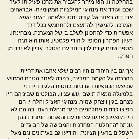
בהחלטה זו. הוא מיהר להעביר את מרכז פעילותו לעיר
שכם ועודד את מנהיגי המילציות המקומיות- אבראהים
אבו דָיֵה באזור אל-קודס וחסן סלאמה באזור יאפא
והמרכז, להמשיך להתעצם ולהתחמש בכל דרך
אפשרית כדי להתכונן לשלב ב' של המערכה. מבחינתו,
רעיון 'הפתרון הסופי' ליהודי פלסטין, אותו הוא הגה
מספר שנים קודם לכן ביחד עם היטלר, עדיין לא ירד מן
הפרק.
אך גם בין היהודים היו רבים שלא אהבו את דחיית
ההכרזה על הקמת המדינה, בפרט לאחר הטבח המזוויע
שביצעו הכנופיות הערביות בחסות הלגיון הירדני
בלמעלה ממאה תושבי גוש עציון. הבולטים שביניהם היו
מנחם בגין ויצחק שמיר, מנהיגי האצ"ל והלח"י. הם
הפיצו כרוזים מתלהמים כנגד מנהלת העם, בה הם לא
היו מיוצגים; ארגנו עצרות עם והפגנות המוניות בהן
גונתה "ההחלטה הפחדנית והמבישה של הבוגדים
השפלים ברעיון הציוני"; והודיעו גם בעיתונים וגם מעל