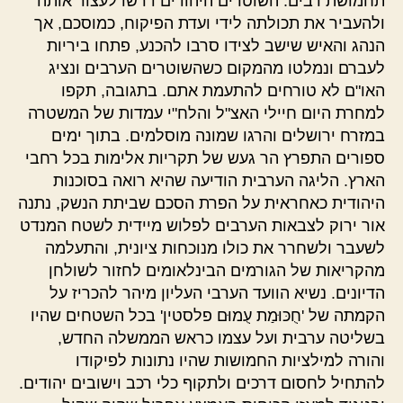
תחמושת רבים. השוטרים היהודים דרשו לעצור אותה
ולהעביר את תכולתה לידי ועדת הפיקוח, כמוסכם, אך
הנהג והאיש שישב לצידו סרבו להכנע, פתחו ביריות
לעברם ונמלטו מהמקום כשהשוטרים הערבים ונציג
האו"ם לא טורחים להתעמת אתם. בתגובה, תקפו
למחרת היום חיילי האצ"ל והלח"י עמדות של המשטרה
במזרח ירושלים והרגו שמונה מוסלמים. בתוך ימים
ספורים התפרץ הר געש של תקריות אלימות בכל רחבי
הארץ. הליגה הערבית הודיעה שהיא רואה בסוכנות
היהודית כאחראית על הפרת הסכם שביתת הנשק, נתנה
אור ירוק לצבאות הערבים לפלוש מיידית לשטח המנדט
לשעבר ולשחרר את כולו מנוכחות ציונית, והתעלמה
מהקריאות של הגורמים הבינלאומים לחזור לשולחן
הדיונים. נשיא הוועד הערבי העליון מיהר להכריז על
הקמתה של 'חֻכּוּמַת עֻמוּם פלסטין' בכל השטחים שהיו
בשליטה ערבית ועל עצמו כראש הממשלה החדש,
והורה למילציות החמושות שהיו נתונות לפיקודו
להתחיל לחסום דרכים ולתקוף כלי רכב וישובים יהודים.