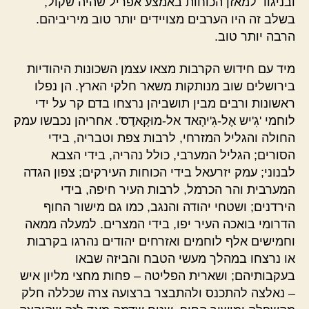
ובניגוד למאזן הכוחות באמצע אפריל שהיה שקול,
בשלב זה היו הערבים מצויידים יותר טוב מיריביהם.
הרבה יותר טוב.
מיד עם חידוש הקרבות מצאו עצמן השכונות היהודיות
בירושלים שוב מנותקות משאר חלקי הארץ. הן נפלו
ראשונות ורבים מבין תושביהן נרצחו בדם קר על ידי
לוחמי 'גִ'יש אֶל-גִ'יהָאד אל-מוּקָאדֶס'. אחריהן נכבשו עמק
החולה והגליל המזרחי, לרבות צפת וטבריה, בידי
הסורים; הגליל המערבי, כולל נהריה, בידי הצבא
לבנוני; עמק יזרעאל בידי הכוחות העירקים; צפון הגדה
המערבית והר הכרמל, לרבות העיר חיפה, בידי
הירדנים; ושטחי יהודה והנגב, כמו גם מישור החוף
הדרומי בואכה העיר יפו, בידי המצרים. למעלה ממאה
וחמישים אלף לוחמים ואזרחים יהודים נהרגו בקרבות
או נרצחו במהלך מעשי הטבח והביזה שבאו
בעקבותיהם; ושארית הפליטה – פחות מחצי מליון איש
– נאלצה להתכנס ולהתבצר ברצועה צרה שכללה חלק