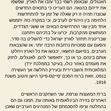
האנגלים, שבאופן רשמי כבר עזבו את הארץ, שפשפו
את ידיהם בהנאה. הם העריכו כי בתנאים החדשים
שנוצרו תהיה זו רק שאלה של זמן עד להתחדשות
הלחימה בין היהודים לערבים, וכי במקרה כזה יתממש
אחד מבין שני התרחישים הבאים: או ששני הצדדים,
המותשים מהקרבות, יכרעו על ברכיהם ויתחננו
שבריטניה תחזור לארץ ישראל כדי להשליט בה סדר,
והפעם עם סמכויות נרחבות הרבה יותר. או שהצבאות
הערבים, בסיועם החשאי, יכבשו את כל הארץ ויחלקו
אותם בינהם. כך או כך, יתאפשר להם, לאנגלים, לחזק
את מעמדם באזור כולו, בעיקר בממלכת ירדן
המלאכותית והשברירית ובעירק החלשה אך העשירה
בנפט, וזאת ברוח הסכם 'סַייקְס-פּיקוֹ' הישן והטוב משנת
1916.
ברית המועצות וצרפת, שני השחקנים הראשיים
האחרים בזירה הבינלאומית באותה עת, תמכו גם הם
בהחלטה וציפו להסכמתם של המנהיגים הערביים שאכן