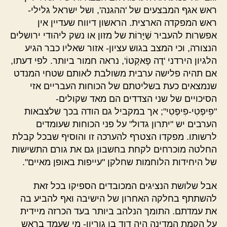
ראש אגף המבצעים של 'ההגנה', ושל ישראל גלילי-
ראש המפקדה הארצית. הראשון דיווח שעדיין אין
אפשרות להעביר שַׁיָּרוֹת של מזון או נשק ליהודי ירושלים
הנצורה, וכי המצב בגוש עציון- אזור שאליו כבר הגיע
הלגיון הירדני 'דֶה פָאקְטוֹ', נראה חמור ביותר. לפי דעתו,
אם תהיה פלישה ערבית משולבת לאותם שטחי המנדט
שנמצאים כעת בשליטתם של הכוחות העבריים אזי
הסיכויים של שני הצדדים הם מאד שקולים-
"פִיפְטִי-פִיפְטִי"; אך במקביל גם הודה בכך שלצבאות
הערבים יש "יתרון גדול" על פני הכוחות שעומדים
לרשותו. מפקדו הצטרף להערכה זו והוסיף שבכל קבלת
החלטה מוכרחים לקחת בחשבון גם את גורם התשישות
של היחידות הלוחמות שחלקן "עייפות באופן מאיים".
אבל שלושת הנציגים המכובדים הספיקו בכל זאת
להשתתף בחלקה האחרון של הישיבה ואף להביע בה
את עמדתם. התומך הנלהב ביותר בעד הכרזה מיידית
על הקמת המדינה היה דוד בן גוריון- מי שעמד בראש