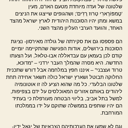
שלטונה של ועדה מיוחדת מטעם האו"ם, מעין
'טֶמפּוֹרָארִי טְרּוז רֶזִ'ים'; ושהגופים שייצגו את הניצים
במשא ומתן יהיו הסוכנות היהודית לארץ ישראל מהצד
האחד, והוועד הערבי העליון מהצד השני.
הם פספסו גם את סקירתה של גולדה מאירסון- נציגת
הסוכנות בירושלים, אודות הפגישה שהתקיימה יומיים
קודם לכן בעמאן עם עבדאללה אבו-טלאל, ועל הצעתו
החדשה. היא מסרה שהמלך העבר ירדני – "מדוכא,
טרוד ועצבני" – איננו חפץ במלחמה אבל דורש שתכנית
החלוקה תבוטל ושארץ ישראל כולה תשאר אחידה תחת
שלטונו הבלעדי. כל מה שהוא הציע לה זו אוטונומיה
ליהודים באותם אזורים המאוכלסים על ידם בצפיפות,
למשל בתל אביב, בליווי הבטחה מעורפלת כי בעתיד
הם יהיו שותפים בממשלה שתוקם על ידו בממלכתו
המורחבת.
וגם לא שמעו את הערכותיהם הצבאיות של יגאל ידין-