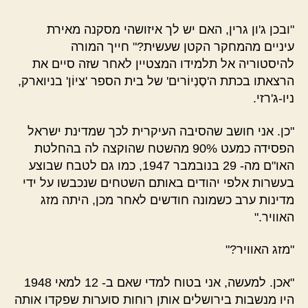
"ובכן ג'ון גרין, האם יש לך איזושהי מסקנה מאירת
עיניים מהמחקר הקטן שעשית?" חייך המורה
להיסטוריה אל תלמידו המצטיין לאחר שזה סיים את
הרצאתו בכתת ה'סֶנְיוֹרים' של בית הספר 'ציוֹן' בניוארק,
ניו-ג'רזי.
"כן. אני חושב שהסיבה העיקרית לכך שמדינת ישראל
הפסידה כמעט 90% מהשטח שהוקצה לה בהחלטת
האו"ם מה- 29 בנובמבר 1947, כמו גם לטבח שבוצע
בעשרות אלפי יהודים באותם השטחים שנכבשו על ידי
מדינות ערב כשמונה חודשים לאחר מכן, היתה מזג
האוויר."
"מזג האוויר?"
"אכן. למעשה, אני בטוח למדי שאם ב- 12 למאי 1948
היו מנשבות בירושלים אותן רוחות סוערות שפקדו אותה