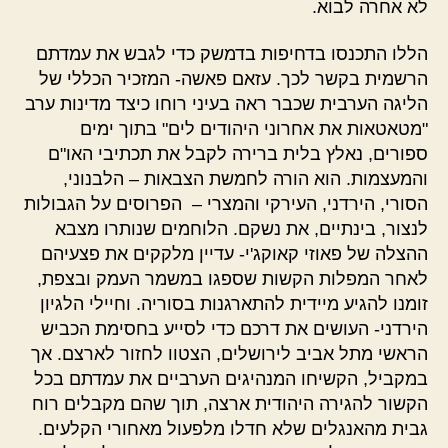
לא אחרה לבוא.
הללו התכנסו בדחיפות בדמשק כדי לגבש את עמדתם
הרשמית בקשר לכך. עזאם פאשה- המזכיר הכללי של
הליגה הערבית שכבר ראה בעיני רוחו כיצד מדינות ערב
"מטאטאות את אחרוני היהודים לים" בתוך ימים
ספורים, נאלץ בלית ברירה לקבל את תכתיבי האו"ם
והמעצמות. הוא הורה לחמשת הצבאות – הלבנוני,
הסורי, הירדני, העירקי והמצרי – הפרוסים על הגבולות
לנצור, בינתיים, את נשקם. הלוחמים שנותרו מצבא
ההצלה של פאוזי קאוקג'י- עדיין מלקקים את פצעיהם
לאחר המפלות הקשות שספגו במשמר העמק ובצפת,
זומנו להגיע מיידית להתארגנות בסוריה. וחיילי הלגיון
הירדני- העושים את דרכם כדי לסייע בחסימת הכביש
הראשי מתל אביב לירושלים, הצטוו לחזור לארצם. אך
במקביל, הקשיחו המנהיגים הערביים את עמדתם בכל
הקשור להגירה היהודית ארצה, תוך שהם מקבלים רוח
גבית מהאנגלים שלא חדלו מלפעול מאחורי הקלעים.