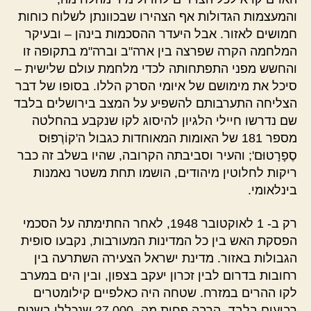
והמעצמות הגדולות אף הצהירו שבכוונתן לשלוח כוחות
חמושים לאזור. אבל היעדר ההסכמות בינהן – ובעיקר
המלחמה הקרה שפרצה בין ארה"ב וברה"מ בתקופה זו
והחשש מפני התפתחותה לכדי מלחמת עולם שלישית –
סיכל את מימושם של איומי הסרק הללו. בסופו של דבר
הצליחה התערבותם להשפיע על המצב בירושלים בלבד
שם נדרשו חיילי הלגיון להיסוג לקו שנקבע בהחלטה
מספר 181 של האומות המאוחדות כגבול ה'קוֹרְפּוּס
סֶפָרָטוּם'; והעיר וסביבתה הקרובה, שהיו בשלב זה כבר
ריקות לחלוטין מיהודים, הושמו תחת משטר נאמנות
בינלאומי.
רק ב- 1 לאוקטובר 1948, לאחר החתימתה על הסכמי
הפסקת האש בין כל המדינות המעורבות, נקבעו סופית
הגבולות באזור. מדינת ישראל הצעירה השתרעה בין
רחובות בדרום לבין זכרון יעקב בצפון, ובין הים במערב
לקו ההרים במזרח. שטחה היה כאלפיים קילומטרים
רבועים בלבד- הרבה פחות מה- 27,000 שנכללו בשטח