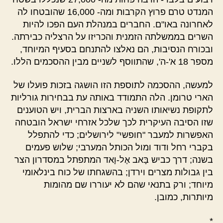
המנדט טרם פרוץ הקרבות ומה- 16,000 שהובטחו לה
לאחרונה באו"ם. החברים במנהלת העם הפכו להיות
השרים בממשלתה הזמנית והכריזו על הרצליה כבירתה.
ובכורח הנסיבות, הם נאלצו להתנחם בסעיף המיוחד,
מספר 18 א'-ה', שהתווסף לשניים מבין ההסכמים הללו.
למעשה, ההסכמה לתוספת הזו הושגה בזכות פועלו של
הארי טרומן. הלה התמודד באותה עת בבחירות גורליות
לתקופת נשיאותו השניה בארצות הברית, ויש הטוענים
שזו הסיבה העיקרית לכך שלכל אזרחי ישראל הובטחה
האפשרות למעבר "חופשי" לירושלים; כדי להתפלל
בקברי רחל ודוד ומול הכותל המערבי; שלוש פעמים
בשנה; דרך כביש בָּאב אֶל-וָאד המתפתל במסדרון הצר
בין גבולות מצרים וירדן; בהשגחתו של כוח בינלאומי
מיוחד; ורק בתנאי שהם לא יעוררו שם מהומות
מיותרות, כמובן.
*