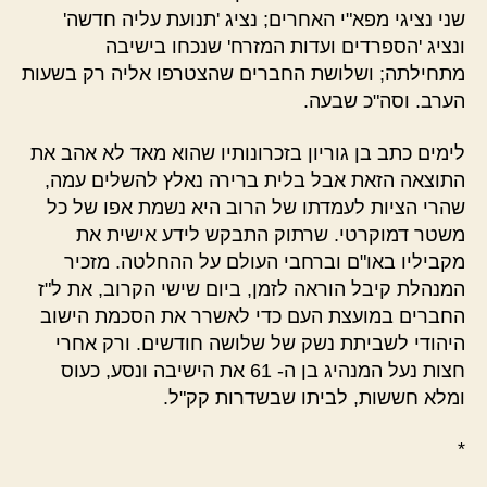
שני נציגי מפא"י האחרים; נציג 'תנועת עליה חדשה'
ונציג 'הספרדים ועדות המזרח' שנכחו בישיבה
מתחילתה; ושלושת החברים שהצטרפו אליה רק בשעות
הערב. וסה"כ שבעה.
לימים כתב בן גוריון בזכרונותיו שהוא מאד לא אהב את
התוצאה הזאת אבל בלית ברירה נאלץ להשלים עמה,
שהרי הציות לעמדתו של הרוב היא נשמת אפו של כל
משטר דמוקרטי. שרתוק התבקש לידע אישית את
מקביליו באו"ם וברחבי העולם על ההחלטה. מזכיר
המנהלת קיבל הוראה לזמן, ביום שישי הקרוב, את ל"ז
החברים במועצת העם כדי לאשרר את הסכמת הישוב
היהודי לשביתת נשק של שלושה חודשים. ורק אחרי
חצות נעל המנהיג בן ה- 61 את הישיבה ונסע, כעוס
ומלא חששות, לביתו שבשדרות קק"ל.
*