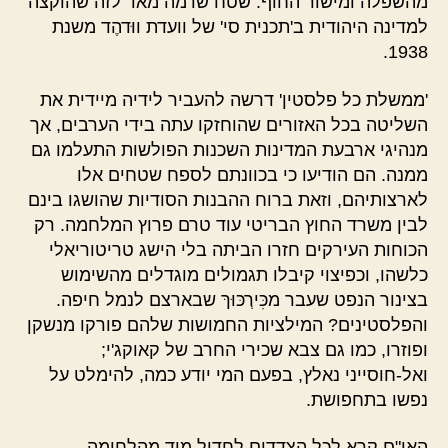
מהשפלה ומישור החוף. שטח שדמה מאד לזה שהוקצה
למדינה היהודית ב'תכנית סי' של וועדת ווּדהֶד משנת
1938.
'ממשלת כל פלסטין' דרשה להעביר לידיה מיידית את
השליטה בכל האזורים שהוחזקו עתה בידי הערבים, אך
מנהיגי ארבעת המדינות השכנות הפולשות התעלמו גם
ממנה. הם הודיעו כי בכוונתם לספח שטחים אלו
לארצותיהם, וזאת ברוח ההבנות הסודיות שהושגו בינם
לבין משרד החוץ הבריטי עוד טרם פרוץ המלחמה. רק
הכוחות העירקים חזרו הביתה בלי הישג טריטוריאלי
כלשהו, וכפיצוי קיבלו תגמולים מוגדלים מהשימוש
בצינור הנפט שעבר מכִּירְכּוּךּ שבארצם לנמל חיפה.
והפלסטינים? המילציות החמושות שלהם פורקו מנשקן
ופוזרו, כמו גם צבא שכירי החרב של קאוקג'י;
ואל-חוסייני נאלץ, בפעם המי יודע כמה, להימלט על
נפשו בתחפושת.
האו"ם קרא לכל הצדדים לחדול מיד מהלחימה,