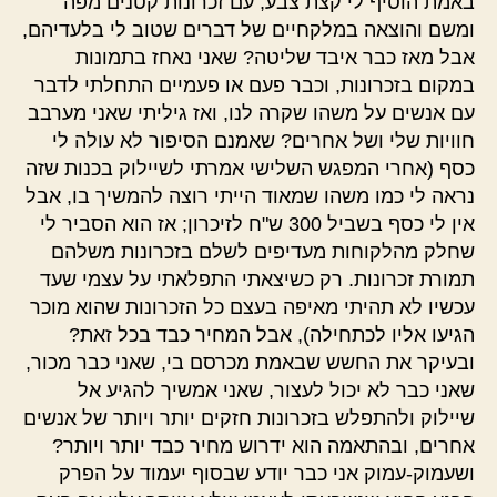
באמת הוסיף לי קצת צבע, עם זכרונות קטנים מפה
ומשם והוצאה במלקחיים של דברים שטוב לי בלעדיהם,
אבל מאז כבר איבד שליטה? שאני נאחז בתמונות
במקום בזכרונות, וכבר פעם או פעמיים התחלתי לדבר
עם אנשים על משהו שקרה לנו, ואז גיליתי שאני מערבב
חוויות שלי ושל אחרים? שאמנם הסיפור לא עולה לי
כסף (אחרי המפגש השלישי אמרתי לשיילוק בכנות שזה
נראה לי כמו משהו שמאוד הייתי רוצה להמשיך בו, אבל
אין לי כסף בשביל 300 ש"ח לזיכרון; אז הוא הסביר לי
שחלק מהלקוחות מעדיפים לשלם בזכרונות משלהם
תמורת זכרונות. רק כשיצאתי התפלאתי על עצמי שעד
עכשיו לא תהיתי מאיפה בעצם כל הזכרונות שהוא מוכר
הגיעו אליו לכתחילה), אבל המחיר כבד בכל זאת?
ובעיקר את החשש שבאמת מכרסם בי, שאני כבר מכור,
שאני כבר לא יכול לעצור, שאני אמשיך להגיע אל
שיילוק ולהתפלש בזכרונות חזקים יותר ויותר של אנשים
אחרים, ובהתאמה הוא ידרוש מחיר כבד יותר ויותר?
ושעמוק-עמוק אני כבר יודע שבסוף יעמוד על הפרק