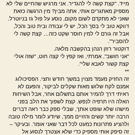
מייד. "קצת קשה לי להגדיר. אני מרגיש שהחיים שלי לא
מספיק מאתגרים אותי, אתה מבין? מין הרגשה כזאת
שאני לא מתקדם לשום מקום, נוסע על פול גז בניוטרל.
דווקא טוב לי בסך הכל, יש לי עבודה ובית טוב והכל,
אבל זה גורם לי למין חוסר שקט כזה… קצת קשה לי
להסביר".
דוקטור רוזן הנהן בהקשבה מלאה.
"אני חושב", אמרתי, ואז קפץ לי קצה חוט, "שזה אולי
קצת קשור לאבא שלי".
**
זה החזיק מעמד מצוין במשך חודש וחצי. הפסיכולוג
אמנם לקח שלוש מאות שקלים לביקור, והפעם לא
ראיתי דרך להמיר אותם בתשלום אחר, אבל השיחות
האלה היו תרפיה לנפש. קצת לשפוך את הלב בפני
מישהו שלא שופט אותך, שבלי ספק כבר ראה דברים
הרבה יותר קשים והזויים ממך, שיודע לומר מילה טובה
ולהציע פתרונות כמעט לכל דבר שאני אומר. ובעיקר –
זה סיפק אותי מספיק כדי שלא אצטרך לנסוע אל