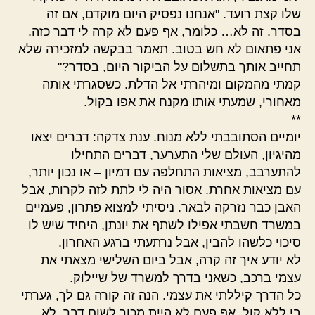
שלו קצת רועד. "אנחנו נפסיק היום מוקדם, אם זה
בסדר. זה לא… כלומר, אף פעם לא קרה לי דבר כזה.
אני פתאום לא חש בטוב. תאמר בבקשה למזכירה שלא
תחייב אותך בתשלום על הביקור היום, בסדר?"
קמתי מהמקום ומיהרתי אל הדלת. כשסגרתי אותה
מאחורי, שמעתי אותו מקנח את אפו בקול.
**
יומיים הסתובבתי ללא מנוח. ענת צדקה: דברים יצאו
מהיגיון, העולם שלי התערער, דברים התחילו
להתערבב, מציאות התחלפה עם דמיון – או נכון יותר,
עם מציאות אחרת. אסור היה לי לתת לזה לקרות, אבל
האבן כבר נזרקה לבאר. ניסיתי למצוא פתרון, פעמיים
במשרד חשבתי אפילו לשתף את יונתן, היחיד שיש לו
סיכוי כלשהו להבין, אבל נרתעתי ברגע האחרון.
לא יודע איך זה קרה, אבל ביום השלישי מצאתי את
עצמי ברכב, כשאני בדרך למשרד של שיילוק.
כל הדרך קיללתי את עצמי. הנה זה קורה גם לך, גערתי
בי ללא קול, אף פעם לא היית מכור לשום דבר, לא