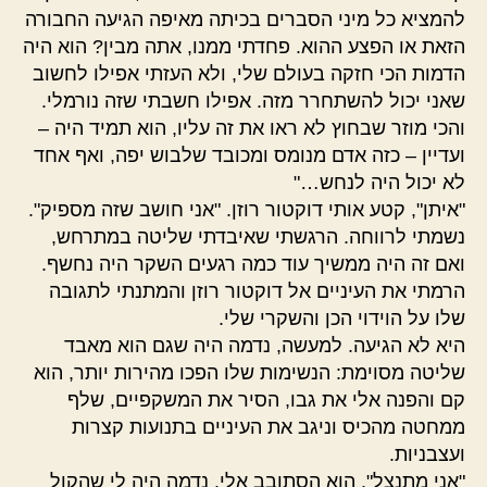
להמציא כל מיני הסברים בכיתה מאיפה הגיעה החבורה
הזאת או הפצע ההוא. פחדתי ממנו, אתה מבין? הוא היה
הדמות הכי חזקה בעולם שלי, ולא העזתי אפילו לחשוב
שאני יכול להשתחרר מזה. אפילו חשבתי שזה נורמלי.
והכי מוזר שבחוץ לא ראו את זה עליו, הוא תמיד היה –
ועדיין – כזה אדם מנומס ומכובד שלבוש יפה, ואף אחד
לא יכול היה לנחש…"
"איתן", קטע אותי דוקטור רוזן. "אני חושב שזה מספיק".
נשמתי לרווחה. הרגשתי שאיבדתי שליטה במתרחש,
ואם זה היה ממשיך עוד כמה רגעים השקר היה נחשף.
הרמתי את העיניים אל דוקטור רוזן והמתנתי לתגובה
שלו על הוידוי הכן והשקרי שלי.
היא לא הגיעה. למעשה, נדמה היה שגם הוא מאבד
שליטה מסוימת: הנשימות שלו הפכו מהירות יותר, הוא
קם והפנה אלי את גבו, הסיר את המשקפיים, שלף
ממחטה מהכיס וניגב את העיניים בתנועות קצרות
ועצבניות.
"אני מתנצל", הוא הסתובב אלי. נדמה היה לי שהקול