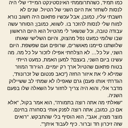
כמו תמיד, כשהתרוממתי האינסטינקט המיידי שלי היה
לנסות לשחזר את היום השני של הטיול. שנים לא
חשבתי עליו, כמובן, אבל עכשיו פתאום היה חשוב נורא
למוח שלי לנסות להזכר בו. לשווא, כמובן; הסוחר עשה
עבודה טובה, וכל שנשאר לי מהטיול הוא היום הראשון
שבו שלומי כמעט נפל מהצוק, והיום השלישי שאותו
שלושתנו סיימנו מאושרים, שרופים ועם שפשפת. היום
השני, על כל… לא הצלחתי אפילו לזכור על כל מה. מה
עשינו ביום השני, בעצם? למען האמת, כמעט הייתי
בטוח פתאום שהטיול ארך רק יומיים. הגירוד המוזר
שמילא לי את איזור החזה ("כאב פנטום של זכרונות",
הגדרתי אותו פעם) גרם שאפילו לא שמתי לב ששיילוק
מדבר אלי, והוא היה צריך לחזור על השאלה שלו בפעם
השניה.
"שאלתי מה אתה רוצה בתמורה", הוא אמר בקול, "אלא
אם כן, כמובן, אתה רוצה לפנק אותי בסחורה בחינם.
מוצר מצוין, אגב", הוא הוסיף בלי שהתבקש. "רואים
שזה זיכרון חד וברור. כיף לעבוד איתך".