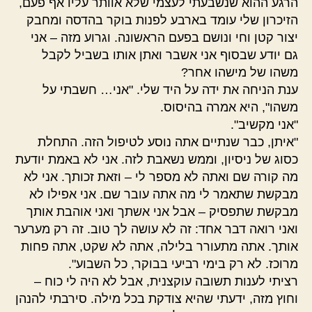
הרגע ההוא שנשבעתי לעצמי שלא אוותר עליו אף פעם,
הזיכרון שלי עומד בארבע לפנות בוקר בהדסה ומחבק
יצור קטן וחי ונושם בפעם הראשונה. וגרוע מזה – אני
גם יודע שבסוף אני אשבר ואתן אותו בשביל לקבל
משהו של מישהו אחר?
ענת הניחה את ידה על היד שלי. "אני… חשבתי על
משהו", היא אמרה בהיסוס.
"אני מקשיב".
"איתן, כבר שנתיים אתה נוסע לטיפול הזה. התחלת
כסוג של ניסיון, וממש נשאבת לזה. אני לא באמת יודעת
מה קורה שם ואתה לא מספר לי – וזאת זכותך. אני לא
מבקשת שתאמר לי מה אתה עובר שם. אני אפילו לא
מבקשת שתפסיק – אבל אני אשתך ואני אוהבת אותך
ואני רואה דבר אחד: זה לא עושה לך טוב. זה רק מערער
אותך. אתה מתעורר בלילה, אתה לא שקט, אתה פחות
מרוכז. לא רק בימי רביעי בבוקר, כל השבוע".
רציתי לענות תשובה עוקצנית, אבל לא היה לי כוח –
וחוץ מזה, ידעתי שהיא צודקת בכל מילה. סירבתי להנהן