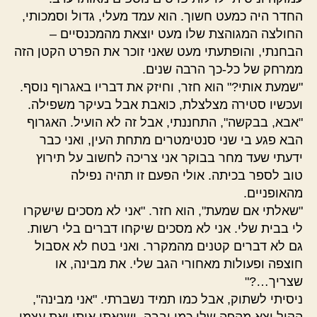
החדר היה כמעט חשוך. הוא עמד מעלי, גדול וסמכותי,
החולצה המגוהצת שלו מעט יוצאת מהמכנסיים –
הבחנתי, והופתעתי מעט שאני זוכר את הפרט הקטן הזה
ממרחק של כל-כך הרבה שנים.
"שמעת אותי?" הוא חזר, וחיזק את דבריו באגרוף נוסף.
ועכשיו סטירה מצלצלת, כואבת אבל בעיקר משפילה.
"אבא, בבקשה", התחננתי, אבל זה לא הועיל. האגרוף
הבא פגע בי שני סנטימטרים מתחת העין, ואני כבר
ידעתי שעד מחר בבוקר אני צריכה לחשוב על תירוץ
טוב לספר בכיתה. אולי הפעם זו תהיה נפילה
מהאופניים.
"שאלתי אם שמעת", הוא חזר. "אני לא מסכים שישקרו
לי בבית שלי. אני לא מסכים שיקחו דברים בלי רשות.
גם לא דברים קטנים מהמקרר. ואני בטח לא אסבול
חוצפה ופעולות מאחורי הגב שלי. את מבינה, או
שצריך…?"
ניסיתי לשתוק, אבל כמו תמיד נשברתי. "אני מבינה",
הקול יצא מהפה שלי כמו יבבה, ושנאתי אותו ואת עצמי