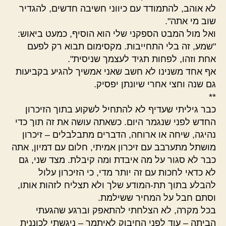
לא אוהב, להתמודד עם כיווני חשיבה חדשים, להגדיר
שוב מי אתה".
ואל מול המבט הספקני שלי הוא הוסיף, כמעט ביאוש:
"שמע, זה בלי התחייבות. מקסימום תבוא רק לפעם
אחת וזהו, לפחות תגיד לעצמך שניסית".
אף אחד משנינו לא חשב שאני אמשיך להגיע בקביעות
גם שנה וחצי אחרי שיונתן יפסיק.
**
כבר גיליתי שעדיף לא להתחיל לשקוע בתוך הזיכרון
החדש לפני שנגמר היום. כשאתה עושה את זה תוך כדי
נהיגה, שיחה או ארוחה, הדברים מתבלבלים – זיכרון
מושתל מתערבב עם זיכרון אמיתי, חלום עם דמיון, אתה
כבר לא סגור על מה איבדת ומה קיבלת. מצד שני, גם
לא כדאי לחכות עם זה יותר מדי, כי הזיכרון עלול
להבלע בתוך תת-המודע שלך ולא תצליח לזהות אותו,
וסתם חבל על המחיר ששילמת.
בכל מקרה, לא הצלחתי להתאפק וברגע שהגעתי
הביתה – עוד לפני החיבוק לאיתמר – ניגשתי לכוננית