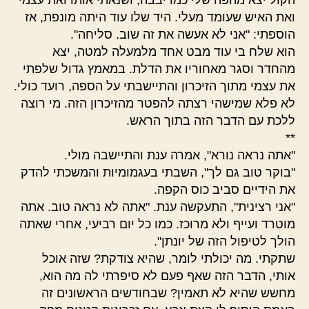
ואת האיש שעומד מעלי. היד שלו עוד היתה מונפת, אז
הוספתי: "אני לא אעשה את זה שוב. סליחה".
הוא שלח בי עוד מבט אחד מלמעלה למטה, יצא
מהחדר וסגר מאחוריו את הדלת. במאמץ גדול שלפתי
את עצמי מתוך הזיכרון והתיישבתי על הספה, רועד כולי.
לא פלא שמישהי רצתה להפטר מהזיכרון הזה. מי רוצה
ללכת עם הדבר הזה בתוך הראש.
**
"אתה נראה נורא", אמרה ענת והתיישבה מולי.
"בוקר טוב גם לך", השבתי בעגמומיות והמשכתי להדק
את הידיים סביב כוס הקפה.
"אני רצינית", התעקשה ענת. "אתה לא נראה טוב. אתה
מוטרד ועייף ולא מרוכז. כמו כל יום רביעי, אחרי שאתה
הולך לטיפול הזה של יונתן".
שתקתי. מה יכולתי לומר, שהיא צודקת? שזה אוכל
אותי, הדבר הזה שאף פעם לא סיפרתי לה מה הוא,
מחשש שהיא לא תאמין? שבחודשים הראשונים זה