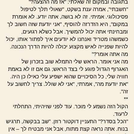
בתגובה ובמקום זה שאלתי: "אז מה ההצעה?"
"חשבתי", אמרה ענת בשקט, "שאולי תלך לטיפול
פסיכולוגי. אמיתי. זה לא בושה, אתה יודע. לא אומרת
במקום", היא הזדרזה להוסיף, "אני יודעת שזה חשוב לך
ומבחינתי אתה יכול להמשיך. אבל כשלא רגועים,
כשמשהו מטריד ואנחנו לא יודעים איך לפתור אותו, יכול
להיות שפנייה לאיש מקצוע יכולה להיות הדרך הנכונה.
מה אתה אומר?"
מה אני אומר. הראש שלי התמלא שוב בזכרון של
האגרוף הגדול פוגע לי בצד הראש; גם אם זו לא באמת
חוויה שלי, כל הסיכויים שהוא ישפיע עלי כאילו כן היה.
"את יודעת מה", אמרתי, "אני לא שולל. צריך לחשוב על
זה".
**
הקול הזה נשמע לי מוכר. עוד לפני שזיהיתי, התחלתי
לרעוד.
"הכל בסדר?" התעניין דוקטור רוזן. "שב בבקשה, תרגיש
בנוח. אתה נראה קצת מתוח, אבל אני מבטיח לך – אין