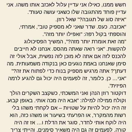
חשש ממנו, כאילו אני עדיין עלול לאכזב אותו משהו. אני
עדיין פוחד מהתגובה שלו כשאני עושה טעות".
"איזה סוג של תגובה?" שאל רוזן.
"אכזבה. כעס. שדר שאני לא מספיק טוב", אמרתי,
והוספתי בקול רפה: "ואפילו יותר מזה".
"מה זאת אומרת יותר מזה?", המשיך הפסיכולוג
להקשות. "אני רואה שאתה מהסס. אנחנו לא חייבים
להכנס לזה אם אתה לא מוכן לזה נפשית, אבל אולי זה
סימן שאנחנו באמת נוגעים כאן בנקודה משמעותית. מה
דעתך? אתה מרגיש מספיק בנוח כדי לפתוח את זה?"
"אני… כן. כלומר, זה לפעמים היה יכול גם להגיע לרמה
הפיזית".
דוקטור רוזן הנהן ואני המשכתי, כשקצב השקרים הולך
וקולח ממילה למילה: "אבא היה מכה אותי. באופן קבוע.
זה היה יכול להיות על שטויות – אם לקחתי משהו בלי
רשות מהמקרר, או הפרעתי בשיעור או משהו כזה, הוא
היה לוקח אותי לחדר, סוגר את הדלת ו… אז זה היה
קורה. לפעמים זה גם היה משאיר סימנים, והייתי צריך