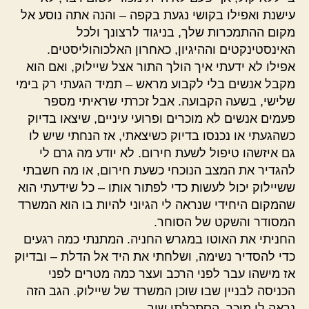
עישנת ואפילו בקושי נגעת בקפה – והנה אתה נוסע אל
מקום ההתמכרות שלך, בניגוד לרצונך ולכל
האינסטינקטים וההיגיון, כאחרון האלכוהוליסטים.
אפילו לא ידעתי איך הולך התור אצל שיילוק, ואם הוא
מקבל אנשים בלי לקבוע מראש – תמיד הגעתי רק בימי
שלישי, בשעה הקבועה. אבל זכרתי שראיתי מספר
פעמים אנשים לא מוכרים ופרועי עיניים, שיצאו בדיוק
כשהגעתי או נכנסו בדיוק כשיצאתי, אז הנחתי שיש לו
גם איזשהו טיפול לשעת חירום. לא יודע מה גרם לי
להגדיר את המצב הנוכחי כשעת חירום, או מה חשבתי
ששיילוק יכול לעשות כדי לפתור אותו – כל שידעתי הוא
שהמקום היחידי שנראה לי הגיוני להיות בו הוא המשרד
המסודר והשקט של הסוחר.
החניתי את האוטו במגרש החניה. המתנתי כמה רגעים
כדי להסדיר נשימה, ושלחתי את היד אל הדלת – ובדיוק
אז מישהו עבר לפני הרכב ועצר כמה מטרים לפני
הכניסה לבניין שבו שוכן המשרד של שיילוק. הגב הזה
נראה לי מוכר. הסתכלתי שוב.