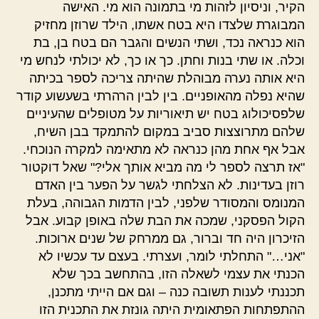
הקיר, וניסיון לזהות מי בתמונה הוא מי. האישה
המבוגרת שלצדו היא בטח אשתו, הילד שרוזן מחזיק
הוא כנראה נכד, ושתי הנשים והגבר הם בטח בן, בת
וכלה. או שתי בנות וחתן. כך או כך, לא יכולתי לנחש מי
היא אותה נערה מבוהלת שהיתה צריכה לספר בכיתה
שהיא נפלה מהאופניים. בין לבין הרהרתי בשעשוע קודר
שלפסיכולוג בטח יש תיאוריות על מטופלים שהעיניים
שלהם מתרוצצות סביב במקום להתמקד בבן השיח,
אבל אף אחת מהן כנראה לא מתאימה למקרה הנוכחי.
"אז תרצה לספר לי מה מביא אותך אלי?" שאל דוקטור
רוזן בעדינות. לא הצלחתי לגשר על הפער בין האדם
המנומס והמסודר שלפני, לבין הדמות הגבוהה, בעלת
הקול הפסקני, שמכה את הבת שלה באופן קבוע. אבל
הזיכרון היה חד וברור, גם ממרחק של שנים ארוכות.
"אני…" התחלתי לומר, ועצרתי. בעצם עד עכשיו לא
הכנתי את עצמי לשאלה הזו, בהתחשב בכך שלא
תכננתי לענות תשובה כנה – וגם אם הייתי מתכנן,
ההתפתחות הפתאומית היתה גונזת את התכנית הזו