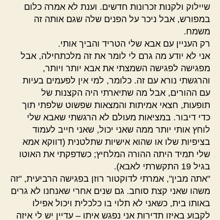
שיילוק ולקנות זכרונות חדשים. וענת לא אמרה כלום
במפורש, אבל ניכר על הפנים שלה שגם אותה זה
משמח.
רק העניין עם אבא שלי הטריד והביך אותי.
אני לא יודע מה גרם לי לומר את זה מלכתחילה, אבל
מפגישה לפגישה השמצתי את אבא יותר ויותר,
והרגשתי נורא עם זה. כלומר, למי אין לפעמים בעיות
עם ההורים, אבל מה שתיארתי היה הקצנות של
תופעות, חצאי אמיתות והמצאות שפשוט שלפתי תוך
כדי דיבור. במציאות מעולם לא הרגשתי שאבא שלי
לוחץ אותי יותר ממה שאני יכול, שאני חייב לעמוד
בציפיות שלו או שהוא אישיות שתלטנית (דווקא אמא
שלי תמיד היתה ההורה המלחיץ; כשדפקתי את האוטו
בגיל 19 התקשרתי לאבא).
"אתה מבין", אמרתי לדוקטור רוזן בפגישה הרביעית, "זה
משהו שאני קצת סוחב. גם שנים אחרי שאנחנו לא גרים
באותו בית, כשאני לא תלוי בו כלכלית ויכול אפילו
לקבוע באיזו תדירות אני נפגש איתו – עדיין יש לי איזה