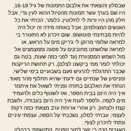
שבסלון והוצאתי את אלבום התמונות של גיל 16-18.
היו שם בערך עשר תמונות מהטיול ההוא לעין גדי, אבל
חלק מהן היו זרות לי לחלוטין. כלומר, הכרתי את כל
האנשים המצולמים, אבל באותה מידה זה יכול היה
להיות מבחינתי פוטושופ. שום זיכרון לא התעורר בי
למראה שלומי מרוקן לי ג'ריקן מים על הראש, או
למראה שלושתנו מחובקים על פסגה וממצמצים אל
מול השמש המסנוורת (עד לפני כמה שעות, בטח גם
יכולתי לומר ממי ביקשנו לצלם), רק תחושת הריקנות
שכבר התרגלתי להרגיש פעם בשבועיים בימי שלישי,
ומניסיון של שנתיים גם ידעתי שהיא תחלוף מהר מאוד.
הנחתי את האלבום בחזרה ופניתי לשאול את איתמר
איך היה היום בבית הספר, ואז לשטוף כלים ולהעמיד
מים לקפה, ולספר לענת איך היה היום בעבודה, ולשבת
קצת ולצחוק. רק אחרי ארוחת ערב מצאתי כמה דקות
לעצמי, עברתי לסלון, נשכבתי על הספה, עצמתי עיניים
ונתתי לזיכרון לצוף.
האגרוף הכה בי ישר לתוך הפנים. התנשפתי בבהלה