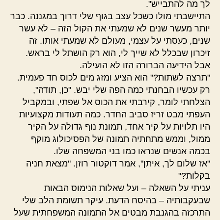
לך מה להתבייש".
התיישבתי מולו כשכל עצב בגוף שלי דרוך במגננה. כבר
יותר מעשר שנים לא שמעתי את הקול הזה – לא עשר
שנים, כעסתי על עצמי, מעולם לא שמעתי אותו. זה
זיכרון שבכלל לא שייך לי, הוא רק הושתל לי בראש.
אבל הידיעה הברורה הזו לא הועילה.
"תרצה לשתות?" הוא הציע ומזג מים לכוס חד פעמית.
רק עכשיו הבחנתי כמה הפה שלי יבש. "כן, תודה",
הצלחתי לומר, קירבתי את הכוס אל שפתי, ובמקביל
העפתי מבט זריז סביב החדר. כמה תעודות מקצועיות
היו תלויות על קיר אחד, תמונת נוף גדולה על הקיר
ממול, וממש מתחתיה תמונה של הפסיכולוג מוקף
בכמה אנשים שנראו כמו בני המשפחה שלו.
"אז שלום לך, איתן", אמר דוקטור רוזן. "מצאת חניה
בקלות?"
עניתי על השאלה – ועל שאלות הנימוס הבאות
שבעקבותיה – בהיסח הדעת. עיקר תשומת הלב שלי
התרכזה בהגנבת מבטים אל התמונה המשפחתית שעל