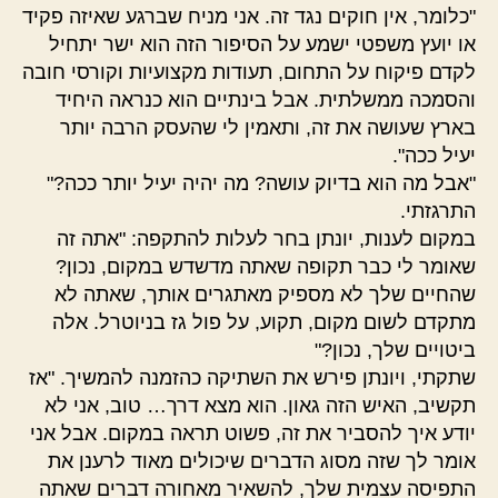
"כלומר, אין חוקים נגד זה. אני מניח שברגע שאיזה פקיד
או יועץ משפטי ישמע על הסיפור הזה הוא ישר יתחיל
לקדם פיקוח על התחום, תעודות מקצועיות וקורסי חובה
והסמכה ממשלתית. אבל בינתיים הוא כנראה היחיד
בארץ שעושה את זה, ותאמין לי שהעסק הרבה יותר
יעיל ככה".
"אבל מה הוא בדיוק עושה? מה יהיה יעיל יותר ככה?"
התרגזתי.
במקום לענות, יונתן בחר לעלות להתקפה: "אתה זה
שאומר לי כבר תקופה שאתה מדשדש במקום, נכון?
שהחיים שלך לא מספיק מאתגרים אותך, שאתה לא
מתקדם לשום מקום, תקוע, על פול גז בניוטרל. אלה
ביטויים שלך, נכון?"
שתקתי, ויונתן פירש את השתיקה כהזמנה להמשיך. "אז
תקשיב, האיש הזה גאון. הוא מצא דרך… טוב, אני לא
יודע איך להסביר את זה, פשוט תראה במקום. אבל אני
אומר לך שזה מסוג הדברים שיכולים מאוד לרענן את
התפיסה עצמית שלך, להשאיר מאחורה דברים שאתה