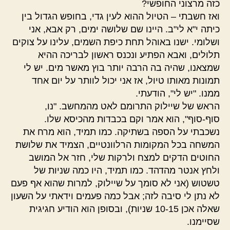
כזה מרצוני החופשי?
ואז חשבתי – הטיול ההוא לעין גדי, בחופש הגדול בין
כיתה י"א לי"ב. היינו שם שלושה ימים, רק אבא, אני
ושלומי. ישנו באוהל תחת כיפת השמים, עלינו על צוקים
תלולים, ואבא הפתיע ונכנס ראשון לבריכה ההיא
שמצאנו, שהיה בה הרבה יותר בוץ מאשר מים. יש לי
תמונות מאותו טיול, אז אני יכול לוותר על יום אחד
ממנו. "יש לי", הודעתי.
הראש של שיילוק התרומם לאט מהמחשב. "נו,
סוף-סוף", הוא אמר וקם בכבדות מהכיסא שלו.
נשכבתי על הספה בשתיקה. כמו תמיד, הוא מרח את
המשחה בכל המקומות הרלוונטיים, הצמיד את שלושת
החוטים הדקים למצח ולרקות שלי, חזר אל המושב
ולחץ אנטר מהדהד. כמו תמיד, היו כמה שניות של
טשטוש (אני לא סומך על שיילוק, למרות שהוא אף פעם
לא נתן לי סיבה לזה; אבל כמה פעמים וידאתי על השעון
שאלה אכן 10-15 שניות), ובסופן הוא הודיע חגיגית
שסיימנו.