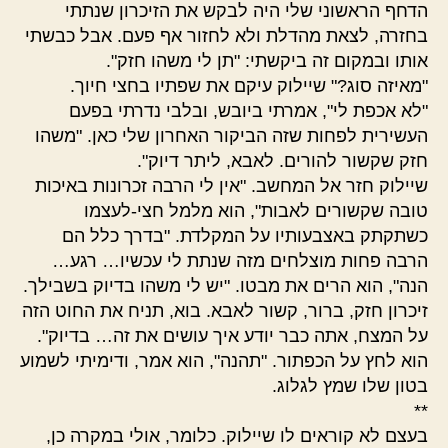
הדחף הראשוני שלי היה לבקש את הזיכרון שנתתי
בחזרה, לצאת מהדלת ולא לחזור אף פעם. אבל כבשתי
אותו ובמקום זה ביקשתי: "תן לי משהו חזק".
"מאיזה סוג?" שיילוק עיקם את שפתיו בחצי חיוך.
"לא אכפת לי", אמרתי ביובש, ובלבי נדרתי בפעם
העשירית לפחות שזה הביקור האחרון שלי כאן. "משהו
חזק שקשור להורים. לאבא, ליתר דיוק".
שיילוק חזר אל המחשב. "אין לי הרבה זכרונות באיכות
טובה שקשורים לאבות", הוא מלמל חצי-לעצמו
כשתקתק באצבעותיו על המקלדת. "בדרך כלל הם
הרבה פחות מוצלחים מזה שנתת לי עכשיו… רגע…
הנה", הוא הרים את מבטו. "יש לי משהו בדיוק בשבילך.
זיכרון חזק, ברור, קשור לאבא. בוא, תניח את החוט הזה
על המצח, אתה כבר יודע איך עושים את זה… בדיוק".
הוא לחץ על הכפתור. "תהנה", הוא אמר, ודימיתי לשמוע
בטון שלו שמץ לגלוג.
**
בעצם לא קוראים לו שיילוק. כלומר, אולי במקרה כן,