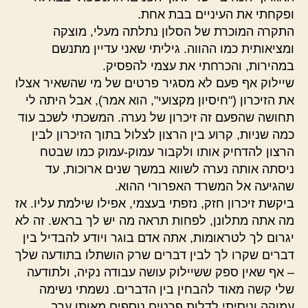
ופקחתי את העיניים בבת אחת.
התקרה המוכרת של הסלון נתלתה מעלי, מוצקה
ומציאותית כמו ההווה. גיליתי שאני עדיין מתנשם
במהירות, והכרחתי את עצמי להפסיק.
שיילוק אף פעם לא מסגיר פרטים של מי שהשאיר אצלו
את הזיכרון ("חיסיון מקצועי", הוא אמר), אבל היתה לי
תחושה שהפעם זה זיכרון של נערה. המשכתי לשכב עוד
כמה שניות, קרוע בין הרצון לצלול בתוך הזיכרון לבין
הרצון להדחיק אותו ולקבור עמוק-עמוק כמו שבטח
ניסתה אותה נערה לשווא במשך שנים ארוכות, עד
שהגיעה אל המשרד האפרורי ההוא.
ביקשת זיכרון חזק, נזפתי בעצמי, אפילו שילמת עליו. אז
מה אתה מתלונן, לפחות תראה מה יש לך בראש. זה לא
יגרום לך לטראומות, אתה אדם בוגר ויודע להבדיל בין
דברים שקרו לך לבין דברים שרק הושתלו בתודעה שלך
– אף שאין ספק ששיילוק עושה עבודה נקיה, ולתודעה
שלי קשה מאוד להבחין בין הדברים. נשמתי נשימה
עמוקה וניסיתי לדלות פרטים נוספים מאותו ערב.