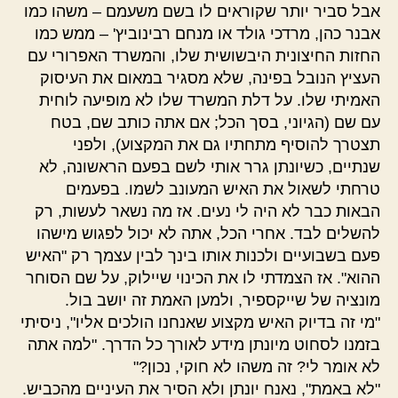
אבל סביר יותר שקוראים לו בשם משעמם – משהו כמו
אבנר כהן, מרדכי גולד או מנחם רבינוביץ' – ממש כמו
החזות החיצונית היבשושית שלו, והמשרד האפרורי עם
העציץ הנובל בפינה, שלא מסגיר במאום את העיסוק
האמיתי שלו. על דלת המשרד שלו לא מופיעה לוחית
עם שם (הגיוני, בסך הכל; אם אתה כותב שם, בטח
תצטרך להוסיף מתחתיו גם את המקצוע), ולפני
שנתיים, כשיונתן גרר אותי לשם בפעם הראשונה, לא
טרחתי לשאול את האיש המעונב לשמו. בפעמים
הבאות כבר לא היה לי נעים. אז מה נשאר לעשות, רק
להשלים לבד. אחרי הכל, אתה לא יכול לפגוש מישהו
פעם בשבועיים ולכנות אותו בינך לבין עצמך רק "האיש
ההוא". אז הצמדתי לו את הכינוי שיילוק, על שם הסוחר
מונציה של שייקספיר, ולמען האמת זה יושב בול.
"מי זה בדיוק האיש מקצוע שאנחנו הולכים אליו", ניסיתי
בזמנו לסחוט מיונתן מידע לאורך כל הדרך. "למה אתה
לא אומר לי? זה משהו לא חוקי, נכון?"
"לא באמת", נאנח יונתן ולא הסיר את העיניים מהכביש.