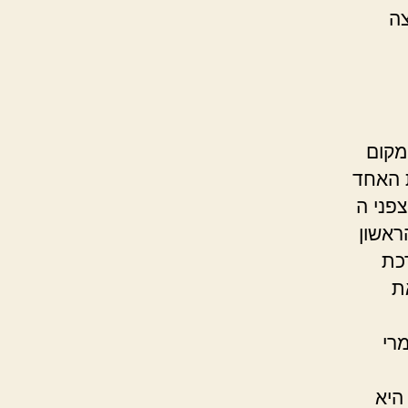
צה
מקום
מחשבים סיימה מטיס בגיל 17, את האחד
רכות צפני ה
רד הראשון
ערכת
ת
רי
היא