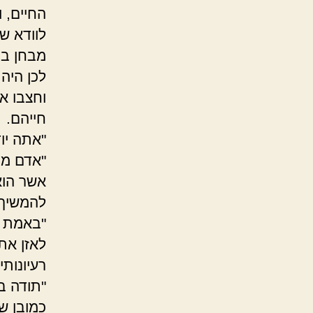
החיים, 
לוודא ש
מבחן בן
לכן היה 
וחצבו א
חייהם.
"אתה יוד
"אדם מת
אשר הוא
להמשיך 
"באמת ג
לאזן את
רעיונותי
"תודה ב
כמובן שז