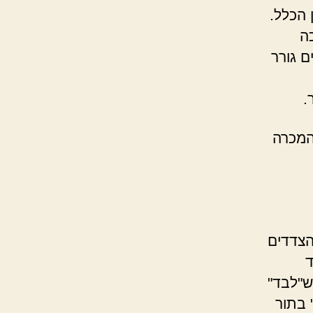
 הכלל.
ה
ם גורר
.
ן המכרה
הצדדים
ד
ש"לבד"
 בתור