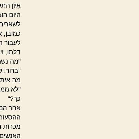
אַיוֹן ה
היום הוא
לשארית ח
כמובן, 
לעבור ה
דלתו, וי
"מה נשמ
"ברור! 
מה איתך
"לא ממש
כך?"
ההסעות 
האנשים 