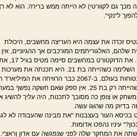
ה מכך גם לקוורטי) לא הייתה ממש ברירה. הוא לא ר
פוך ל"נקי".
יס זכרה את עצמה היא העריצה מחשבים, היכולת
ית שלהם, האלגוריתמים המורכבים אך ההגיוניים, אין 
לטעויות. את הדוקטורט ב
בתכנות השלימה כשהייתה בת 21. היא תכנתה את מע
RSAהבטוחות בעולם. ב-2067 כבר הרוויחה את המיליא
שלה, כשהייתה רק בת 25. אין ספק שאם חשקה נפשךָ במ
שחק או צופן כה מסובך לתכנות, היה עליך להשיג א
ה בדיוק מה שהוּגוֹ עשה.
 בכיסא העור בעצבנות "את מבינה שהעבודה לא לגמ
כון?" עיניו נהפכו אדומות.
תה את המחקר שלה לפני שנפגשה עם אדון וַראצ'י. 