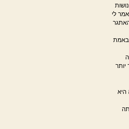
נושות
מר לי
האתגר
 באמת
ה
יותר
היא
תה