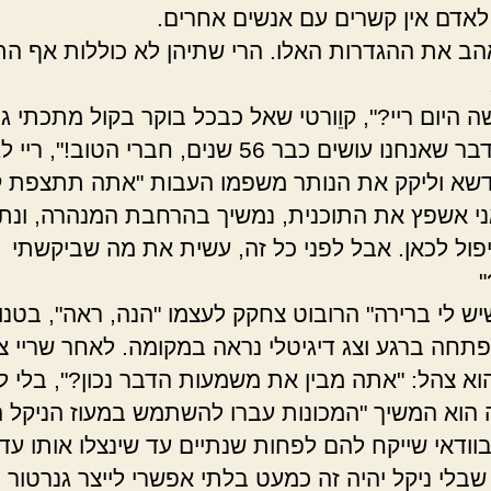
לאדם אין קשרים עם אנשים אחרים.
אהב את ההגדרות האלו. הרי שתיהן לא כוללות אף הת
 היום ריי?", קוֵורטי שאל כבכל בוקר בקול מתכתי גב
"אותו הדבר שאנחנו עושים כבר 56 שנים, חברי הטוב!", רי
שא וליקק את הנותר משפמו העבות "אתה תתצפת 
ני אשפץ את התוכנית, נמשיך בהרחבת המנהרה, ונת
ייפול לכאן. אבל לפני כל זה, עשית את מה שביקשתי
"
שיש לי ברירה" הרובוט צחקק לעצמו "הנה, ראה", בטנו
נפתחה ברגע וצג דיגיטלי נראה במקומה. לאחר שריי צ
הוא צהל: "אתה מבין את משמעות הדבר נכון?", בלי ל
הוא המשיך "המכונות עברו להשתמש במעוז הניקל ה
וודאי שייקח להם לפחות שנתיים עד שינצלו אותו עד 
שבלי ניקל יהיה זה כמעט בלתי אפשרי לייצר גנרטור ב