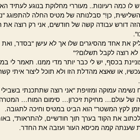
ש לו כמה רעיונות.. מעוררי מחלוקת בנוגע לעתיד הא
שלישית, כן!" סבלנותה של מטיס החלה להתפוגג "נא
הזה דורש עבודה קשה של חודשים, אני רק רוצה את 
".
יק את אחד מהסיגרים שלו אך לא עישן "בסדר, ואת
לא רוצה לקבל תשלום?"
וניינת בכסף, יש לי כבר יותר מדי ממנו. תאמר לי במ
כשיו, או שאצא מהדלת הזו ולא תוכל ליצור איתי קשר 
ח נשימה עמוקה ומזויפת "אני רוצה שתתכנתי בשבילי
ה של עולם… מחיקת זיכרון… סימום המוח… המטרה 
מן לקץ המשטר" הוא הביט במטיס וחיכה לתגובה.
לכתוב את הקוד בערך תוך חודשיים, להתראות", באו
 שענתה קמה מכיסא העור ועזבה את החדר.