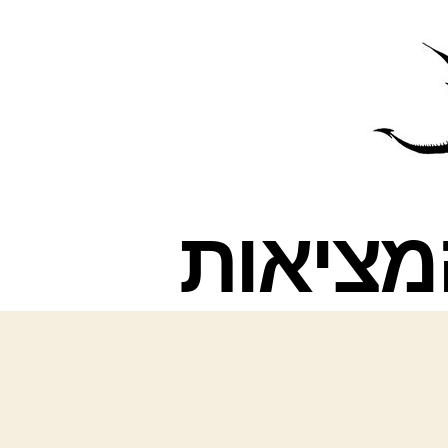
פרס
עינת