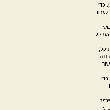
 כדי
 לעבור
ֹש
את כל
יקל,
בודה
שור
כדי
רפר.
בתי