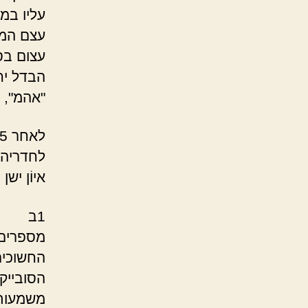
עליו במש
עצם המח
עצום בס
הבדל יח
"אהמ", 
לחדריהם
איוֹן יש
1ב
מספרים 
החשוכים
הסובייק
משמעותו