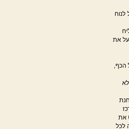
 לנוח
יח
על את
 הכף,
לא
 לעבר תחנת
כז
אכלס את
 לכל