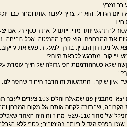
תעורר נמרץ.
 היום הגדול, הוא רק צריך לעבור אותו ומחר כבר יוכל
ייו.
אסור להתרגש יותר מדי, ייתנו לו את הכסף רק אם יצל
יום את המבחנים. הוא קפץ מהמיטה, אכל חביתה, נ
צא אל מסדרון הבניין. בדרך למעלית פגש את ג'ייקוב.
ע ג'ייקוב, מתרגש לקראת היום?"
קשה שלא כשההזדמנות הכי גדולה של חייך עומדת על
?"
", איון שיקר, "התרגשות זה הדבר היחיד שחסר לנו, 
אחר הם יצאו מהבניין פנו שמאלה והלכו 103 צעדים
הקרובה, שבתורה לקחה אותם אל מקום המבחן ומר
מכרות הניקל של מחוז 529-110. מחוז זה היה האחד ש
שזכו בפרס הגדול ביותר בהימורים; כסף ללא הגבלה