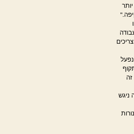
ותר
פה."
ר 56 שנים של עבודה
צריכים
 נפעל
קוף
זה
 ניגש
ורות