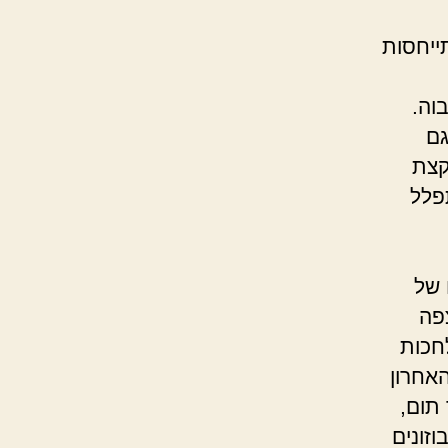
ייחסות
וה.
י לגם
קצת
פלל
 של
פה
חכות
אחרון
תום,
וזונים