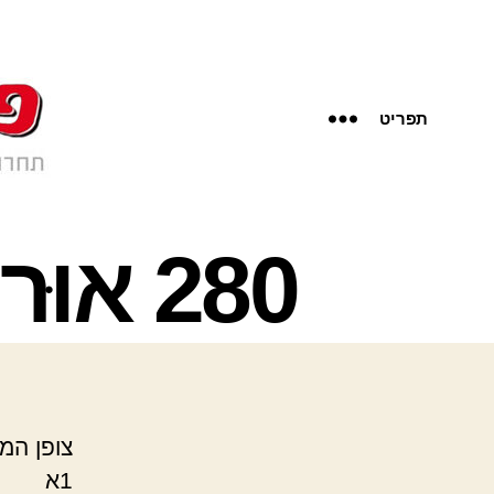
תפריט
280 אוּרי רונן – צופן המציאות
צופן המ
1א