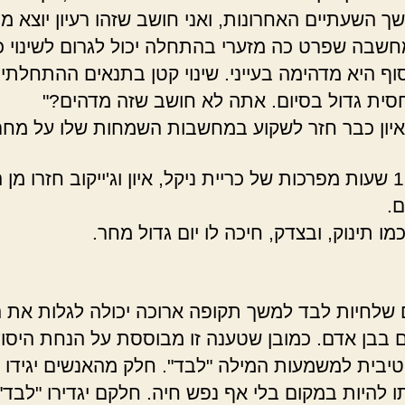
ך השעתיים האחרונות, ואני חושב שזהו רעיון יוצא מן
שבה שפרט כה מזערי בהתחלה יכול לגרום לשינוי כ
וף היא מדהימה בעייני. שינוי קטן בתנאים ההתחלתיי
סית גדול בסיום. אתה לא חושב שזה מדהים?"
איון כבר חזר לשקוע במחשבות השמחות שלו על מחר
לאחר 15 שעות מפרכות של כריית ניקל, איון וג'ייקוב חזרו מ
.
ן כמו תינוק, ובצדק, חיכה לו יום גדול מחר.
שלחיות לבד למשך תקופה ארוכה יכולה לגלות את 
 בבן אדם. כמובן שטענה זו מבוססת על הנחת היסו
טיבית למשמעות המילה "לבד". חלק מהאנשים יגידו 
 להיות במקום בלי אף נפש חיה. חלקם יגדירו "לבד"