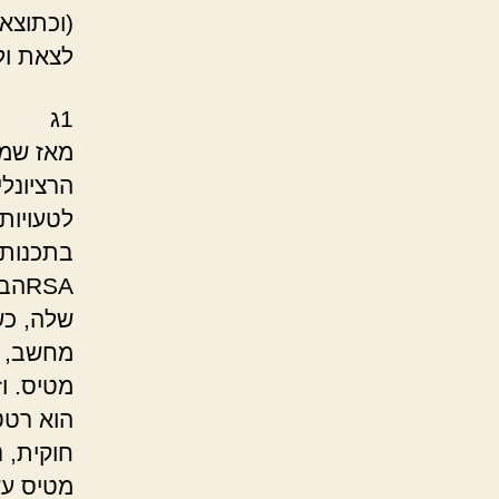
(וכתוצא
לצאת ולה
1ג
מאז שמט
הרציונל
מחשב, מ
מטיס. וז
הוא רטט
חוקית, נ
מטיס עש