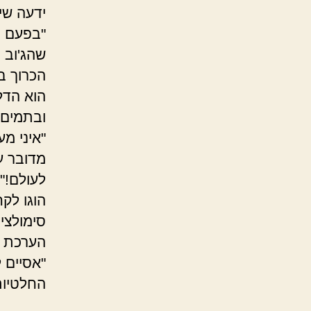
ידעה שי
"בפעם ה
שהג'וב 
הכרוך בו
הוא הדל
ובתמים 
"איני מע
מדובר ע
לעולם!".
הוגו לק
סימולצי
הערכת ז
"אסיים 
החלטיות