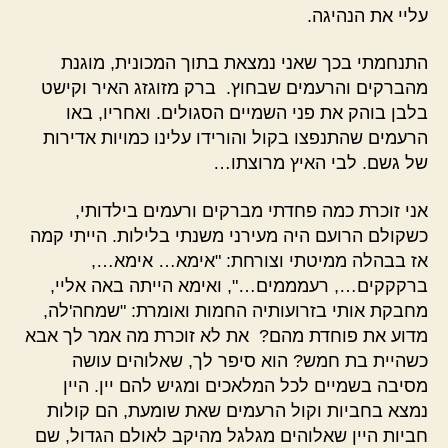
עליי את הנהיגה.
התנחמתי בכך שאני נמצאת בתוך המכונית, מוגנת
מהברקים והרעמים שבחוץ. ברק מזוגזג האיר וקישט
בלבן בוהק את פני השמיים הסגולים. ואחריו, באו
הרעמים שהתנפצו בקול והורידו עלינו כמויות אדירות
של גשם. לבי האיץ מרוצתו…
אני זוכרת כמה פחדתי מברקים ורעמים בילדותי,
כשקולם הרועם היה מעירני משנתי בלילות. הייתי קמה
אז בבהלה ממיטתי וצורחת: "אימא… אימא…,
ברקקקים…, רעמממים…", ואימא הייתה באה אליי,
מחבקת אותי בזרועותיה החמות ואומרת: "שמחה'לה,
מדוע את פוחדת מהם? את לא זוכרת מה אמר לך אבא
כשהיית בת חמש? הוא סיפר לך, שאלוהים עושה
מסיבה בשמיים לכל המלאכים ומגיש להם יין. היין
נמצא בחביות וקול הרעמים שאת שומעת, הם קולות
חביות היין שאלוהים מגלגל מהיקב לאולם הגדול, שם