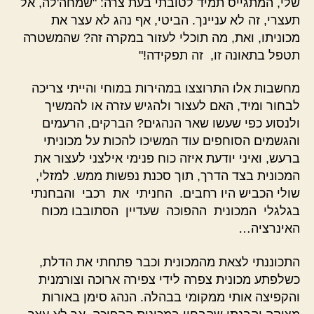
שלי, המתגייס תמיד לטובתי בעת צרה: "שמחה'לה, אל
תעצרי, זה לא עניינך. הביטי, אף נהג לא עצר את
מכוניתו, ואת, מה תוכלי לעזור במקרה זה? שהמשטרה
תטפל בתאונה זו, זה תפקידה!"
מחשבות אלו התרוצצו במהירות במוחי והייתי צריכה
לבחור ומיד, האם לעצור ולהגיש עזרה או להמשיך
ולנסוע כפי שעשו שאר הנהגים? הברקים, הרעמים
והגשמים הסוחפים עוד המשיכו להכות על מכוניתי
ברעש, ואיני יודעת איזה כוח פנימי אילצני לעצור את
המכונית בצד הדרך, תוך סכנת נפשות ממש. למזלי,
שולי הכביש היו רחבים. החניתי את רכבי והבחנתי
בגלגלי המכונית ההפוכה שעדיין הסתובבו מכוח
האינרציה…
התכוננתי לצאת מהמכונית וכבר פתחתי את הדלת,
כשלפתע מכונית צפרה לידי צפירה ארוכה וצורמנית
והקפיצה אותי ממקומי בבהלה. הנהג סימן באורות