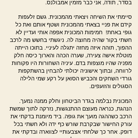
בסדר, תודה, אני כבר מזמין אמבולנס.
סיימתי את השיחה ויצאתי מהמכונית. גשם זלעפות
קידם את פניי בצאתי מהמכונית ושטף אותם ואת כל
גופי באחת! חמימות המכונית אפפה אותי ועדיין לא
חשתי בקור שהיה מחוצה לה. ניגשתי בחשש מה לרכב
ההפוך, תוהה איזה מחזה יתגלה לעיניי. בתוכו הייתה
מוטלת אישה צעירה, שערה הכהה והארוך כיסה חלק
מפניה שהיו מוצפות בדם. עיניה השחורות היו פקוחות
לרווחה, ובתוך אישוניה יכולתי להבחין בהשתקפות
גורדי השחקים והכביש הסואן על רקע שמי הלילה
הסגולים והזועפים.
המכונית נבלמה בגדר הביטחון וחלק ממנה נמעך.
הנהגת, כנראה מעוצם ההתנגשות, נזרקה לתוך שמשת
הרכב כשההגה מועך את גופה. ביד מיומנת בדקתי את
עורק החישור שבקרבת שורש כף ידה ולא חשתי בכל
דופק. אחר כך שלחתי אצבעותיי לצווארה ובדקתי את