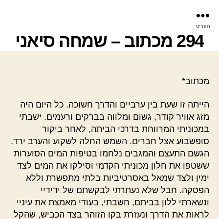
פר
תפריט
עינ
294 מכתוב – שמחה סיאני
מכתוב*
הייתה זו שעת בין ערביים והדרך חשוכה. כל היום היה
מזג אוויר קודר, גשום ומלווה בברקים ורעמים. ישבתי
במכוניתי המרווחת בדרכי הביתה, לאחר ביקור
סופשבוע אצל חברים. השמש החלה לשקוע והערב ירד.
הגשם התעצם והמגבים נלחמו בטיפות המים הסוערות
ששטפו את חלון מכוניתי הקדמי וסילקו את המים לצד
ימין ולצד שמאל באסרטיביות בלתי מתפשרת וללא
הפסקה. חבל שלא נעתרתי לבקשתם של ידידיי
ונשארתי ללון בביתם, חשבתי, בעודי מאמצת את עיניי
לראות את הדרך ונעזרת בקו הזוהר בצד הכביש, שהקל