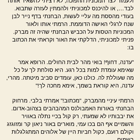
ולעמוד לצד המכונית ההפוכה, לא רציתי להשאיר אותה
לבד…, או להיכנס למכוניתי ולהמתין לעזרה שתבוא.
בעודי מהססת מה עליי לעשות, הבחנתי בדף נייר לבן
שנח לרגלי האישה הדוממת. הרמתי אותו ולאור
המכוניות הטסות על הכביש הבחנתי שהיה זה מברק.
פניתי למכוניתי, הדלקתי את האור וקראתי את הכתוב
בו:
"עדנה, דחוף! בואי מהר לבית החולים. הרופא אמר
שאימא עומדת למות בכל רגע. היא סולחת לך על כל
מה שעוללת לה. כולנו כאן, עומדים סביב מיטתה. מהרי,
עדנה, היא קוראת בשמך, אימא מחכה לך!"
הרמתי עיניי מהמברק, "מכתוב!" אמרתי בלבי. מרחוק
הבחנתי באורות האמבולנס המהבהבים בצהוב-אדום.
את יבבותיו לא שמעתי, רק קול בכיי נתלה באוויר
והשמיים אף הם בכו עמי, מוארים באור ניאון קר ומזוגזג
וקולם רועם, כקול חביות היין של אלוהים המתגלגלות
בשמים.