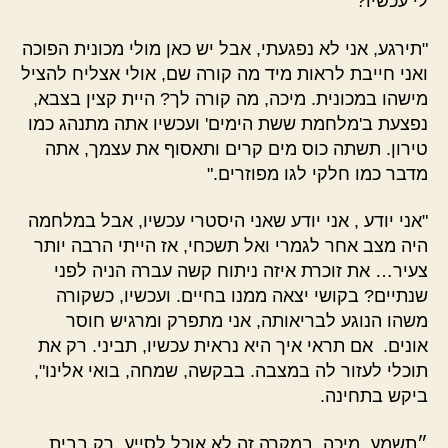
לי עכשיו?"
"תירגע, אני לא נפגעתי, אבל יש כאן מולי מכונית הפוכה
ואני חייבת לראות מיד מה קורה שם, אולי אצליח להציל
מישהו במכונית. מיכה, מה קורה לך? היית קצין בצבא,
נפצעת ב'מלחמת ששת הימים' ועכשיו אתה מתנהג כמו
טירון. תשתה כוס מים קרים ותאסוף את עצמך, אתה
מדבר כמו חלקי לגו מפוזרים."
"אני יודע , אני יודע שאני היסטרי עכשיו, אבל במלחמה
היה מצב אחר לגמרי ואל תשכחי, אז הייתי הרבה יותר
צעיר… את זוכרת איזה ניתוח קשה עברה הניה לפני
שנתיים? בקושי יצאה ממנו בחיים. ועכשיו, כשקורה
משהו הנוגע לבריאותה, אני מתפרק ומרגיש חוסר
אונים. אם תראי איך היא נראית עכשיו, תביני. רק את
תוכלי לעזור לה במצבה. בבקשה, שמחה, בואי אלינו",
ביקש בתחינה.
״תשמע, מיכה, במקרה זה לא אוכל לסייע. רק בבית