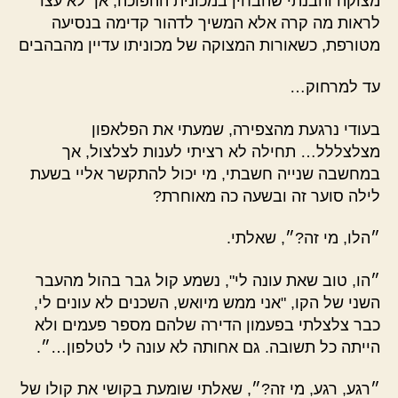
מצוקה והבנתי שהבחין במכונית ההפוכה, אך לא עצר
לראות מה קרה אלא המשיך לדהור קדימה בנסיעה
מטורפת, כשאורות המצוקה של מכוניתו עדיין מהבהבים
עד למרחוק…
בעודי נרגעת מהצפירה, שמעתי את הפלאפון
מצלצללל… תחילה לא רציתי לענות לצלצול, אך
במחשבה שנייה חשבתי, מי יכול להתקשר אליי בשעת
לילה סוער זה ובשעה כה מאוחרת?
״הלו, מי זה?״, שאלתי.
״הו, טוב שאת עונה לי", נשמע קול גבר בהול מהעבר
השני של הקו, "אני ממש מיואש, השכנים לא עונים לי,
כבר צלצלתי בפעמון הדירה שלהם מספר פעמים ולא
הייתה כל תשובה. גם אחותה לא עונה לי לטלפון…״.
״רגע, רגע, מי זה?״, שאלתי שומעת בקושי את קולו של