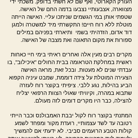
העורק הקארוטי, ואף שם לא חשתי בדופק. משכתי ידי
מצווארה, אצבעותיי נצבעו בדמה החם של האישה.
שטפתי אותן במי הגשמים שניתכו עליי. האישה הייתה
מוטלת ללא רוח חיים! התקשרתי מיד למשטרה ולמגן
דוד אדום, הזדהיתי בשמי ותיארתי בפניהם במילים
ספורות את מקום התאונה ואת מצבה של האישה.
מקרים רבים מעין אלה ואחרים ראיתי בימי חיי כאחות
ראשית במחלקת הטראומה בבית החולים "איכילוב", בו
עבדתי שנים לא מעטות. ובכל זאת, מראה האישה
הצעירה המוטלת על צידה דוממת, שמבט עיניה הקפוא
הביע בהילות, נגע ללבי. ציפיתי בקוצר רוח לעזרה
שתבוא במהרה, וקיוויתי שאולי הצוות הרפואי יצליח
להצילה, כבר היו מקרים דומים לזה מעולם.
המתנתי בקוצר רוח לקול יבבת האמבולנס וכבר הייתי
רטובה עד לשד עצמותיי, רועדת מקור ומפחד לשמע
קולות הטבע הרועמים סביבי. לא ידעתי אם להמשיך