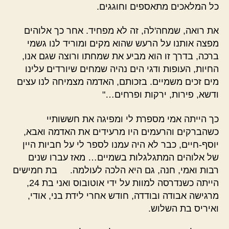
כל המלאכים מתאספים וחוגגים.
את רואה, שמחה'לה, זה לא מפחיד. אחר כך אלוהים
מפצה אותנו על הרעש שהוא מקים ומוריד לנו גשמי
ברכה, בדרך זו הוא מביע את שמחתו ורוצה שגם אנו,
החיות, העופות ודגי הים נהיה שמחים שיורדים עלינו
מים זכים משמיים. בזכותם, האדמה מצמיחה לנו עצים
ודשא, פירות, ירקות ופרחים…"
כך הייתה אמי מספרת לי ומפיגה את חששותיי
כשהברקים והרעמים היו מרעידים את האדמה ואבא,
יוסף-חיים, כבר לא היה עמנו לספר לי על חביות היין
של אלוהים המתגלגלות בשמיים… מאז עברו שנים
רבות ואמי, חנה, גם היא הלכה לעולמה. בת חמישים
הייתה כשנדרסה למוות על ידי אוטובוס ואני בת 24,
מרגישה אבודה ובודדה, חודש אחרי לידת בני, אודי,
ואיריס בת השלוש.