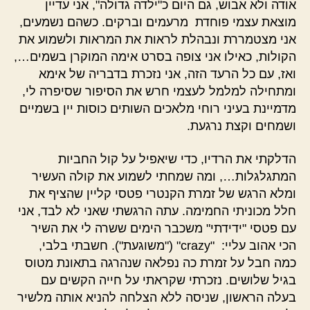
אודה ולא אבוש, גם היום כ"ילדה גדולה", אני עדיין
מוצאת עצמי פוחדת מרעמים וברקים. כשהם נשמעים,
אני מצטמררת ונבהלת לראות את המראות ולשמוע את
הקולות, כאילו אני צופה בסרט אימה המוקרן בשמים…,
ואז, עם כל הרעד הזה, אני נזכרת בדבריה של אימא
ומתחילה למלמל לעצמי חרש את הסיפור שסיפרה לי,
מדמיינת בעיני רוחי מלאכים השותים כוסות יין בשמיים
ושמחים וקצת נרגעת.
הדלקתי את הרדיו, כדי שיאפיל על קול החביות
המתגלגלות…, ומה שמחתי לשמוע את קולה העשיר
ומלא הרגש של זמרת הקנטרי פטסי קליין שהציף את
חלל מכוניתי החמימה. עתה הרגשתי שאני לא לבד, אני
עם פטסי "ידידתי" משכבר הימים ששרה לי את השיר
הכי אהוב עליי: "crazy" ("משוגעת"). חשבתי בלבי,
כמה חבל על זמרת כה נפלאה שנהרגה בתאונת מטוס
בגיל שלושים. נזכרתי שקראתי על חייה הקשים עם
בעלה הראשון, שניסה ללא הצלחה להניא אותה מלשיר