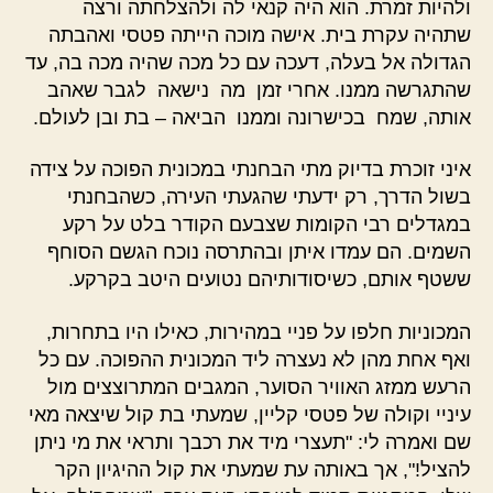
ולהיות זמרת. הוא היה קנאי לה ולהצלחתה ורצה
שתהיה עקרת בית. אישה מוכה הייתה פטסי ואהבתה
הגדולה אל בעלה, דעכה עם כל מכה שהיה מכה בה, עד
שהתגרשה ממנו. אחרי זמן מה נישאה לגבר שאהב
אותה, שמח בכישרונה וממנו הביאה – בת ובן לעולם.
איני זוכרת בדיוק מתי הבחנתי במכונית הפוכה על צידה
בשול הדרך, רק ידעתי שהגעתי העירה, כשהבחנתי
במגדלים רבי הקומות שצבעם הקודר בלט על רקע
השמים. הם עמדו איתן ובהתרסה נוכח הגשם הסוחף
ששטף אותם, כשיסודותיהם נטועים היטב בקרקע.
המכוניות חלפו על פניי במהירות, כאילו היו בתחרות,
ואף אחת מהן לא נעצרה ליד המכונית ההפוכה. עם כל
הרעש ממזג האוויר הסוער, המגבים המתרוצצים מול
עיניי וקולה של פטסי קליין, שמעתי בת קול שיצאה מאי
שם ואמרה לי: "תעצרי מיד את רכבך ותראי את מי ניתן
להציל!", אך באותה עת שמעתי את קול ההיגיון הקר