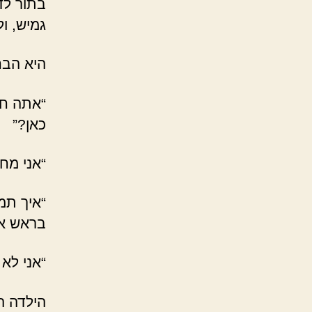
בתור לד
גמיש, ול
היא הבחי
“אתה חו
כאן?”
“אני מח
“איך תמ
בראש אל
“אני לא 
הילדה ה