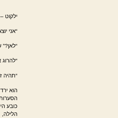
ילקוט – 
“אני יוצ
“לאן?” 
“להרוג א
“תהיה ז
הוא ירד
הסערות.
כובע הי
הלילה, ו