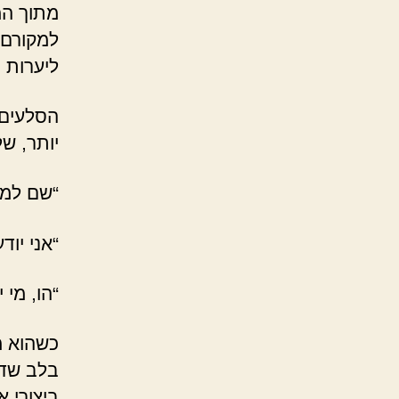
מתוך המ
למקורם.
ליערות 
הסלעים 
יותר, של
“שם למע
“אני יוד
“הו, מי 
כשהוא מ
בלב שדה
ביצורי א