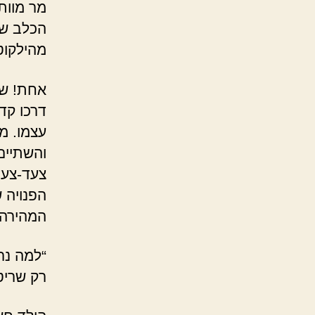
מר מוות
הכלב של
מהילקוט
אחת! שת
דרכו קד
עצמו. מ
והשתיים
צעד-צעד
הפנויה 
המהירה.
“למה נר
רק שריט