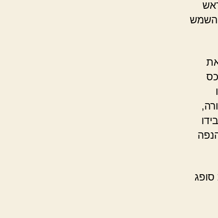
ראש
 השמש
את
כס
רה,
ידו
הנפה
סופג