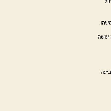
ול
משהו.
 עושה
ביעה