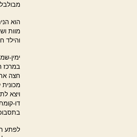
מבולבל,
הוא הני
מוות וש
והילד חב
ימין-שמ
במרכז ה
חצה את 
מכונית 
ויצא לת
דו-קומת
בתסבוכת
לפתע הו