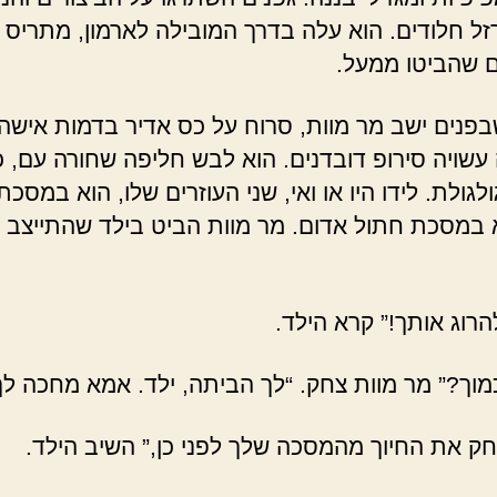
זל חלודים. הוא עלה בדרך המובילה לארמון, מתריס 
 שהביטו ממעל.
פנים ישב מר מוות, סרוח על כס אדיר בדמות אישה,
שויה סירופ דובדנים. הוא לבש חליפה שחורה עם, כ
גולת. לידו היו או ואי, שני העוזרים שלו, הוא במסכת
א במסכת חתול אדום. מר מוות הביט בילד שהתייצב מ
הרוג אותך!” קרא הילד.
מוך?” מר מוות צחק. “לך הביתה, ילד. אמא מחכה לך
חק את החיוך מהמסכה שלך לפני כן,” השיב הילד.