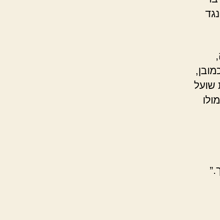
נגד
מובן,
 שועל
ולו
.”