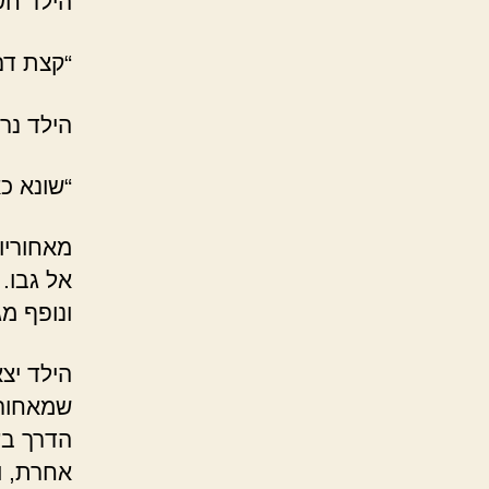
הילד חש
“קצת דם
הילד נר
“שונא כ
מאחוריו 
אל גבו.
ונופף מג
הילד יצ
שמאחורי
הדרך בע
אחרת, ו