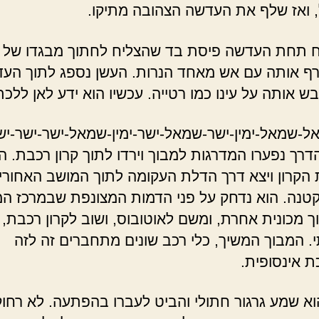
 ואז שלף את העדשה הצהובה מתיקו.
ח תחת העדשה פיסת בד שהצליח לחתוך מבגדו של 
רף אותה עם אש מאחד הנרות. העשן נספג לתוך העד
ש אותה על עינו כמו רטייה. עכשיו הוא ידע לאן ללכת
אל-שמאל-ימין-ישר-שמאל-ישר-ימין-שמאל-ישר-ישר-י
דרך נפערו המדרגות למבוך וירדו לתוך קרון רכבת. ה
הקרון ויצא דרך הדלת העקומה לתוך המושב האחורי
קטנה. הוא נדחק על פני הדמות המצונפת שבמרכז ה
וך מכונית אחרת, ומשם לאוטובוס, ושוב לקרון רכבת,
י. המבוך המשיך, כלי רכב שונים מתחברים זה לזה
 אינסופית.
א שמע גרגור חתולי והביט לעברו בהפתעה. לא רחוק