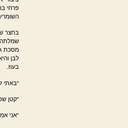
פרחי בר
השומרים
בחצר שב
שמלתה ע
מסכת גול
לבן והי
בעוז.
“באתי ל
“קטן שכ
“אני אמ