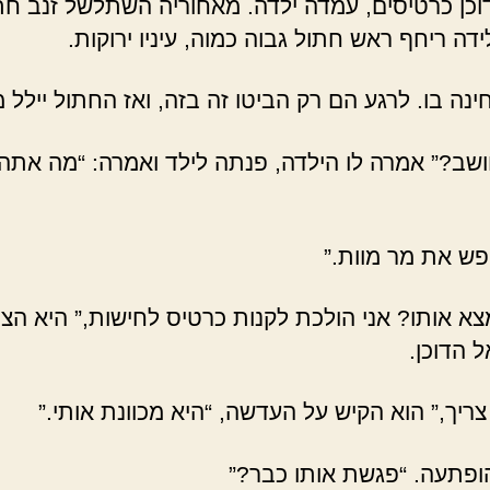
וכן כרטיסים, עמדה ילדה. מאחוריה השתלשל זנב חת
ידה ריחף ראש חתול גבוה כמוה, עיניו ירוקות.
נה בו. לרגע הם רק הביטו זה בזה, ואז החתול יילל 
שב?” אמרה לו הילדה, פנתה לילד ואמרה: “מה אתה
פש את מר מוות.”
צא אותו? אני הולכת לקנות כרטיס לחישות,” היא הצ
 הדוכן.
צריך,” הוא הקיש על העדשה, “היא מכוונת אותי.”
ופתעה. “פגשת אותו כבר?”