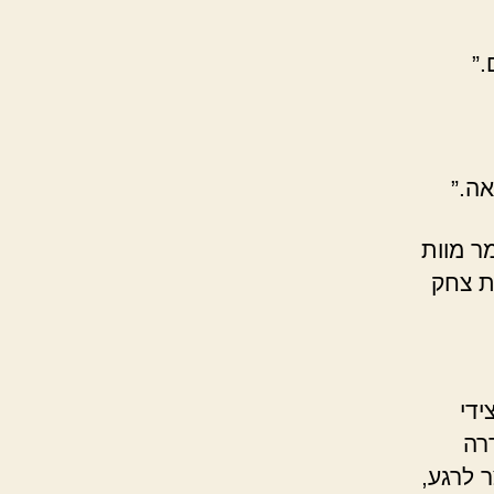
.”
אה.”
מר מוות
ת צחק
ידי
רה
 לרגע,