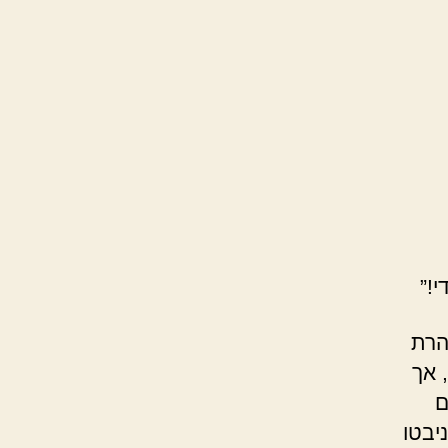
!”
הרת
 אך
ם
יבטו