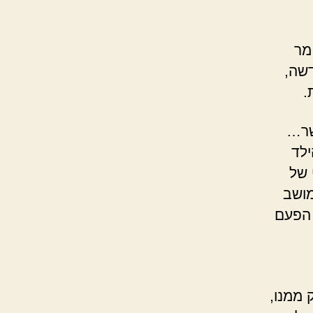
מר
שה,
.
שר…
ילד
 של
מושב
 הפעם
 ממנו,