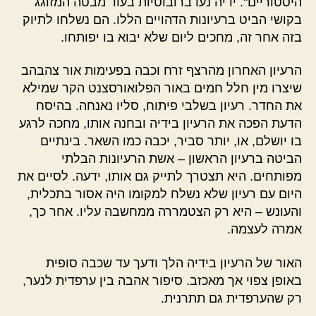
היסטוריים". ידיה נעו ברובוטיות בעוד מבטה המזוגג
בקושי הביט ברעיונות הדהויים הללו. הם נשלחו לתיוק
בזה אחר זה, מחכים ליום שלא יבוא בו יפותחו.
הרעיון האחרון מהרצף זרח וכבה בפעימות אור צהבהב
שיצרו מין חלל חמים באור הפלואורסצנט הקר שמילא
את החדר. רעיון בשלבי פיתוח, סליו נאנחה. בהיסח
הדעת הפכה את הרעיון בידיה ובחנה אותו, מחכה לרגע
בו יושלם, או, יותר סביר, יכבה כמו השאר. בינתיים
הביטה ברעיון הראשון –
אשת הרעיונות הבלתי
מפותחים.
היא תצטרך לתייק גם אותו, ידעה. לסיים את
היום עם רעיון שלא נשלח למקומו היה אסור בתכלית,
והעונש – היא רק הצטמררה ממחשבה עליו. אחר כך,
אמרה לעצמה.
האור של הרעיון בידיה הלך ודעך עד שכבה סופית
באופן צפוי אך מאכזב.
סיפור
אהבה בין ערפדית לנער,
רק שהערפדית גם תתרנית
.