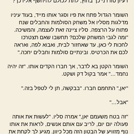
רעיון טורדני כך בחוץ, לתת לכולם להיחשף אליו כך?"
השומר הגדול פתח את פיו וסגר אותו מייד, בעוד עיניו
מדלגות מסליו אל משחק הסולמות והחבלים שנח
פתוח על הרצפה. סליו ציינה זאת לעצמה, והמשיכה.
"ומה לגבי המשחק שלכם? תחשבו שאם תצטרכו
לחכות לי כאן, עד שאחזור לבית, ואבוא לפה, ואראה
לכם את הכרטיס. ובינתיים סולמות וחבלים יחכה."
השומר הקטן בא לדבר, אך חברו הקדים אותו. "זה יהיה
נחמד…" אמר בקול דק ושקט.
"יאן," התחמם חברו. "בבקשה, תן לי לטפל בזה."
"אבל…"
"זה בטח משעמם יאן," אמרה סליו. "לעשות את אותה
פעולה יום יום, לריב עם אותם אנשים, לראות את אותו
נוף מזוויע של הבטון הזה מכל כיוון. מגיע לך לקחת את