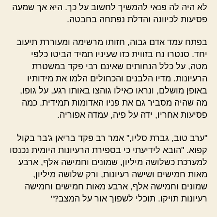
לא היה לה פנאי להמשיך לחשוב על כך. היא אך שמעה
פסיעות לכיוונה והדלת נפתחה בחבטה.
בפתח עמד אדם גבוה, חזותו מרשימה ומעוררת תיעוב
יחד. סנטרו נח בזווית כזו שעיניו תמיד הביטו כלפי
מטה, על כלל הנחותים שאינם רבי פקד במשטרת
הרעיונות. מדיו הלבנים והכחולים הלמו את מידותיו
באופן מושלם, ונראו כאילו גוהצו באותו רגע, על גופו,
מה שהיה מסביר גם את פניו האדומות תמידית. כמה
פסיעות אחריו, ידה על פיה, עמדה אפוריה.
"ערב טוב, גברת סליו," אמר רב פקד בריאן ג'בר בקול
קפוא. "הובא לידיעתי כי בספירת הרעיונות היומית נכנסו
למערכת כשלושה מיליון, שמונים וחמישה אלף, ארבע
מאות חמישים ושישה רעיונות, ורק שלושה מיליון,
שמונים וחמישה אלף, ארבע מאות חמישים וחמישה
רעיונות תויקו. תוכלי לשפוך אור על המצב?"