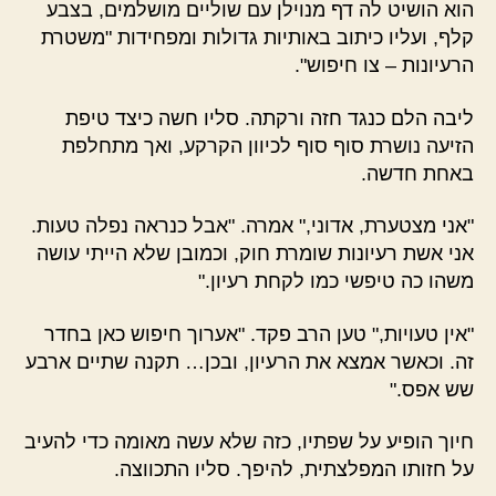
הוא הושיט לה דף מנוילן עם שוליים מושלמים, בצבע
קלף, ועליו כיתוב באותיות גדולות ומפחידות "משטרת
הרעיונות – צו חיפוש".
ליבה הלם כנגד חזה ורקתה. סליו חשה כיצד טיפת
הזיעה נושרת סוף סוף לכיוון הקרקע, ואך מתחלפת
באחת חדשה.
"אני מצטערת, אדוני," אמרה. "אבל כנראה נפלה טעות.
אני אשת רעיונות שומרת חוק, וכמובן שלא הייתי עושה
משהו כה טיפשי כמו לקחת רעיון."
"אין טעויות," טען הרב פקד. "אערוך חיפוש כאן בחדר
זה. וכאשר אמצא את הרעיון, ובכן… תקנה שתיים ארבע
שש אפס."
חיוך הופיע על שפתיו, כזה שלא עשה מאומה כדי להעיב
על חזותו המפלצתית, להיפך. סליו התכווצה.