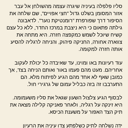
סליו פלפלה בעיניה שיגרה עצמה מהשולחן אל עבר
אזור המסומן בשלט גדול "חצי אפויים", שם שלחה את
הסיפור דרך שפורפרת "רומנטיקת נוער". לדאבונה
גילתה פתאום כי היא ניצבת במרכז החדר, ללא כל עצם
קשיח שיוכל לשמש כמקפצה חזרה. היא מתחה את
צווארה אחורה, החניקה פיהוק, והניחה לרגליה להסיע
אותה חזרה למקומה.
עוד רעיונות באו ומוינו, עד שאיבדה כל יכולת לעקוב
אחריהם. מעט מהם פעמו באור ואותם הניחה בצד, אך
כמובן שאף לא אחד מהם הגיע לפיתוח מלא. הם
התערבבו זה בזה כבליל עמום של גרגירי חול.
לבסוף הגיע צלצול השעון שגאל את סליו משעמומה.
היא זינקה על רגליה, ולאחר פאניקה קלילה מצאה את
תיק הצד האפור על משענת הכיסא.
ידה נשלחה לתיק כשלפתע צדו עיניה את הרעיון