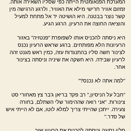
המערכת הפנאומטית הייתה כפי שסליו השאירה אותה.
זמזום אוויר חרישי מילא את האוויר, ולרגע הרגישה מין
קשר נוצר בבטנה. היא הושיטה יד אל מתחת למעיל
והוציאה החוצה את הרעיון. הרגע הגיע.
היא ניסתה להכניס אותו לשפופרת "פנטזיה" באזור
הרעיונות הלא מפותחים. ברגע שראש הרעיון נכנס
לצינור חשה סליו בהתנגדות עזה, כמין ראש מגנט זהה
לרעיון שבידה. היא חשקה את שיניה וניסתה בצינור
אחר.
"למה אתה לא נכנס?"
"חבל על הניסיון," רב פקד בריאן ג'בר צץ מאחורי סט
צינורות. "אני רואה שההימור שלי השתלם, בחורה
צעירה. ייתכן שהייתי צריך למלא לוטו, אם לא הייתי איש
של סדר."
סליו נסוגה וניסתה להכניס את הרעיון שוב.