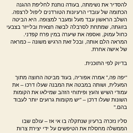
להסדיר את נשימתה, בעודה נותנת לחליפת ההגנה
הכתומה של עובדי הרעיונות הטורדנים ליפול לרצפה.
השלב הראשון עבד מעל ומעבר למצופה. היא הביטה
בזוגתה, שמתחת לסרבלה לבשה חצאית ובלייזר בצבעי
כחול עמוק, ואספה את שיערה במין פרח קפדני.
המראה הלם אותה, ובכל זאת הרגיש משונה – כמראה
של אישה אחרת.
בדיוק לפי התוכנית.
"יפה פה," אמרה אפוריה, בעוד מביטה החוצה מתוך
המעלית, ושותה במבטה את המבנה שעלו דרכו – את
עמודי השיש והעץ ופיתוחי הזהב שמילאו את הקומות
השונות שעלו דרכן – "יש מקומות גרועים יותר לעבוד
בהם."
סליו נזכרה ברעיון שנתקלה בו אי אז –
עולם שבו
הממשלה מחסלת את הטיפשים על ידי יצירת צרות