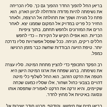
בריאן החל להפוך החדר ההפוך גם כך. סליו הכריחה
את נשימתה להיות מדודה והזדחלה לכיוון הארון. הוא
פתח כל מגירה ושפך את תחולתה אל הרצפה, ולאחר
החזיר כל פריט במדויק אל המקום שממנו יצא. לאחר
הרים את המזרונים ולחפש תחתם, בתוך ציפיות
הכריות. הוא אפילו הקיש על הקירות – כדי לחפש
חללים ריקים, הניחה. ככל שפסל אפשרויות סליו נדרכה
יותר. טיפת הזיעה הבודדות שחשה כבר מזמן הרגישו
כמפל.
רב הפקד התכופף כדי להציץ מתחת המיטה. סליו עצרה
את נשימתה. ברגע שפתח את ארגז המיטה הישן היא
חטפה את הז'קט הזהוב. הוא החל לשלוף כלי מיטה
דהויים בצבעי כחול ושחור, אלו שסליו כמעט שכחה
שקיימים, והיא זרקה את הז'קט לאפוריה שתפסה אותו
ונסוגה באיטיות אל מחוץ לחדר.
בריאן סיים את חיפושו והזדקף, מבטו חודר ישירות אל