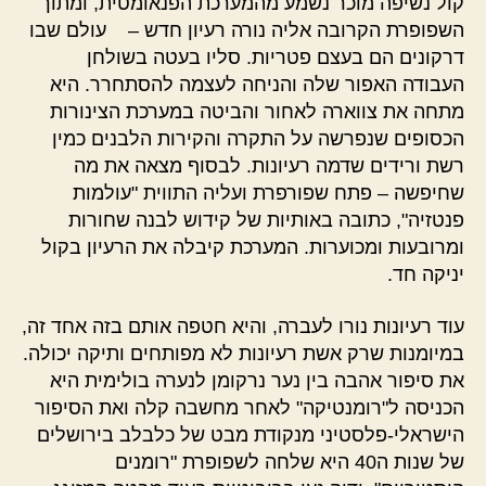
קול נשיפה מוכר נשמע מהמערכת הפנאומטית, ומתוך
השפופרת הקרובה אליה נורה רעיון חדש –
עולם שבו
דרקונים הם בעצם פטריות
. סליו בעטה בשולחן
העבודה האפור שלה והניחה לעצמה להסתחרר. היא
מתחה את צווארה לאחור והביטה במערכת הצינורות
הכסופים שנפרשה על התקרה והקירות הלבנים כמין
רשת ורידים שדמה רעיונות. לבסוף מצאה את מה
שחיפשה – פתח שפורפרת ועליה התווית "עולמות
פנטזיה", כתובה באותיות של קידוש לבנה שחורות
ומרובעות ומכוערות. המערכת קיבלה את הרעיון בקול
יניקה חד.
עוד רעיונות נורו לעברה, והיא חטפה אותם בזה אחד זה,
במיומנות שרק אשת רעיונות לא מפותחים ותיקה יכולה.
את
סיפור אהבה בין נער נרקומן לנערה בולימית
היא
הכניסה ל"רומנטיקה" לאחר מחשבה קלה ואת
הסיפור
הישראלי-פלסטיני
מנקודת מבט של כלבלב בירושלים
של שנות ה40
היא שלחה לשפופרת "רומנים