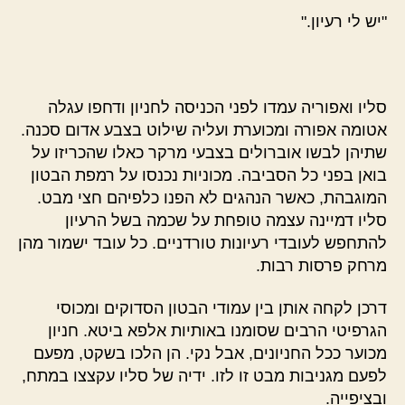
"יש לי רעיון."
סליו ואפוריה עמדו לפני הכניסה לחניון ודחפו עגלה
אטומה אפורה ומכוערת ועליה שילוט בצבע אדום סכנה.
שתיהן לבשו אוברולים בצבעי מרקר כאלו שהכריזו על
בואן בפני כל הסביבה. מכוניות נכנסו על רמפת הבטון
המוגבהת, כאשר הנהגים לא הפנו כלפיהם חצי מבט.
סליו דמיינה עצמה טופחת על שכמה בשל הרעיון
להתחפש לעובדי רעיונות טורדניים. כל עובד ישמור מהן
מרחק פרסות רבות.
דרכן לקחה אותן בין עמודי הבטון הסדוקים ומכוסי
הגרפיטי הרבים שסומנו באותיות אלפא ביטא. חניון
מכוער ככל החניונים, אבל נקי.
הן הלכו בשקט, מפעם
לפעם מגניבות מבט זו לזו.
ידיה של סליו עקצצו במתח,
ובציפייה.