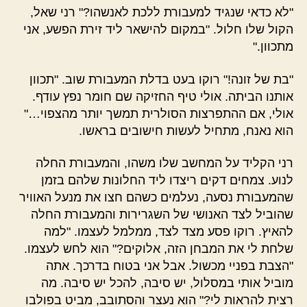
"לא כדאי שנגיד למעבורת ללכת לאנשהו?" רני שאל,
הקול שלו חלול. "במקום להישאר ליד זירת הפשע, אני
מתכוון."
"בת של זונה!" רוקו בעט בדלת המעבורת שוב. "תכוון
אותנו הביתה. אולי טיף החזיקה שם חומר נפץ עודף.
אולי, אם ההתפרצות הסולרית תמשך יותר מהצפוי…"
הוא נאנח, מתחיל לעשות חישובים בראשו.
רני הקליד על המחשב שלו משהו, והמעבורת החלה
לנוע. צמחים דקים ריצדו ליד החלונות שלהם בזמן
שהמעבורת נסעה, נעלמים כשהם חצו את מנעל האוויר
שהוביל לצד האנושי של השגרירות והמעבורת החלה
להאיץ. רוקו פסע מצד לצד, ממלמל לעצמו. "למה
שלחת לי את המבחן הזה, אלוקים?" הוא לחש לעצמו.
"הצבת בפניי מכשול. אבל אני בטוח בדרכך. אתה
מוביל אותי במסלול, יש סיבה, להכל יש סיבה. מה
רצית להראות לי?" הוא נעצר והסתובב, מביט בפולבו