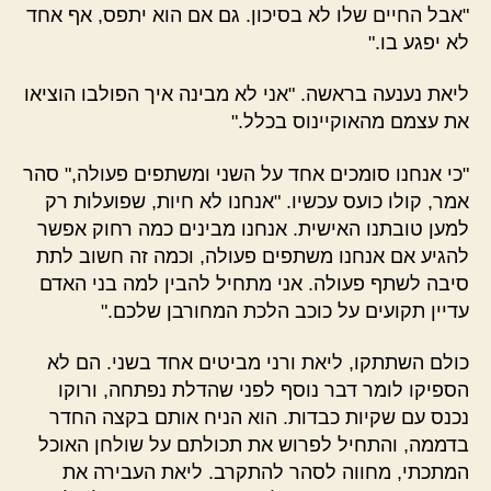
"אבל החיים שלו לא בסיכון. גם אם הוא יתפס, אף אחד
לא יפגע בו."
ליאת נענעה בראשה. "אני לא מבינה איך הפולבו הוציאו
את עצמם מהאוקיינוס בכלל."
"כי אנחנו סומכים אחד על השני ומשתפים פעולה," סהר
אמר, קולו כועס עכשיו. "אנחנו לא חיות, שפועלות רק
למען טובתנו האישית. אנחנו מבינים כמה רחוק אפשר
להגיע אם אנחנו משתפים פעולה, וכמה זה חשוב לתת
סיבה לשתף פעולה. אני מתחיל להבין למה בני האדם
עדיין תקועים על כוכב הלכת המחורבן שלכם."
כולם השתתקו, ליאת ורני מביטים אחד בשני. הם לא
הספיקו לומר דבר נוסף לפני שהדלת נפתחה, ורוקו
נכנס עם שקיות כבדות. הוא הניח אותם בקצה החדר
בדממה, והתחיל לפרוש את תכולתם על שולחן האוכל
המתכתי, מחווה לסהר להתקרב. ליאת העבירה את