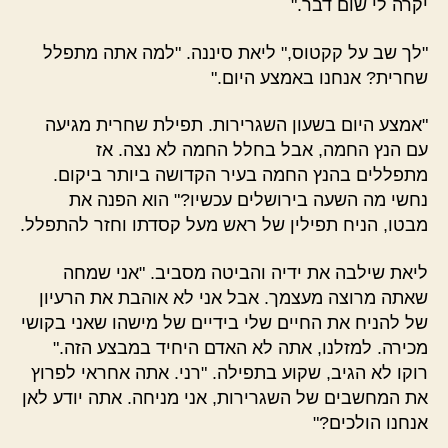
יקרה לי שום דבר."
"לך שב על קקטוס," ליאת סיננה. "למה אתה מתפלל
שחרית? אנחנו באמצע היום."
"אמצע היום בשעון השגרירות. תפילת שחרית מגיעה
עם הנץ החמה, אבל בחלל החמה לא נצה. אז
מתפללים בהנץ החמה בעיר הקדושה ביותר ביקום.
נחשי מה השעה בירושלים עכשיו?" הוא הפנה את
מבטו, הניח תפילין של ראש מעל קסדתו וחזר להתפלל.
ליאת שילבה את ידיה והביטה מסביב. "אני שמחה
שאתה מרוצה מעצמך. אבל אני לא אוהבת את הרעיון
של להניח את החיים שלי בידיים של מישהו שאני בקושי
מכירה. למזלנו, אתה לא האדם היחיד במבצע הזה."
רוקו לא הגיב, שקוע בתפילה. "רני. אתה אחראי לפרוץ
את המחשבים של השגרירות, אני מניחה. אתה יודע לאן
אנחנו הולכים?"