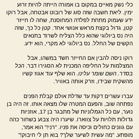
כלי נשק מאיים במקום בו אמורה הייתה להיות זרוע
ימין. ליאת חשבה שזה סוג של רובוט אבטחה, אבל רוקו
ידע שעמוק מתחת לפלדה המחוסנת, שחה לו חייזר
קטן, גדול בקצת מראש אנושי אחד. קטן כל כך, שזה
היה נס ביולוגי שהוא כלל הצליח לשרוד בתנאים
הקשים של החלל. נס ביולוגי לא מקרי, הוא ידע.
רוקו ניסה להבין אם החייזר חשד במשהו, אבל
המצלמות על החליפה המכנית לא הסגירו דבר.
הכל
בסדר. השם שומר עלינו.
הוא שלף עוד אגוז קשיו
מהשקית שבידו, וזרק אותה באוויר.
עברו עשרים דקות עד שדלת אולם קבלת הפנים
נפתחה שוב, והפעם המטרה שלו מצאה אותו. זה היה בן
נוער, עם כל הגמלוניות של מתבגר בן 17, אוזניות
גדולות תלויות על צווארו. שיערו היה צבוע בשחור כהה
עם גוונים כחולים וכיסה את פניו. "רני!" הוא אמר,
מופתע. "מה עשית לשיער שלך? בוא תן לי חיבוק!"