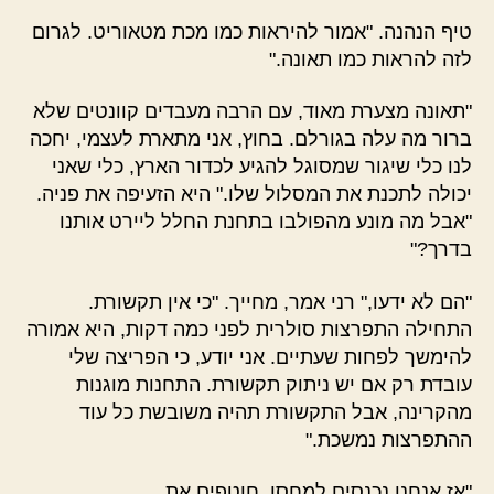
טיף הנהנה. "אמור להיראות כמו מכת מטאוריט. לגרום
לזה להראות כמו תאונה."
"תאונה מצערת מאוד, עם הרבה מעבדים קוונטים שלא
ברור מה עלה בגורלם. בחוץ, אני מתארת לעצמי, יחכה
לנו כלי שיגור שמסוגל להגיע לכדור הארץ, כלי שאני
יכולה לתכנת את המסלול שלו." היא הזעיפה את פניה.
"אבל מה מונע מהפולבו בתחנת החלל ליירט אותנו
בדרך?"
"הם לא ידעו," רני אמר, מחייך. "כי אין תקשורת.
התחילה התפרצות סולרית לפני כמה דקות, היא אמורה
להימשך לפחות שעתיים. אני יודע, כי הפריצה שלי
עובדת רק אם יש ניתוק תקשורת. התחנות מוגנות
מהקרינה, אבל התקשורת תהיה משובשת כל עוד
ההתפרצות נמשכת."
"אז אנחנו נכנסים למחסן, חוטפים את