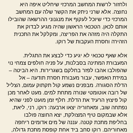
ולחזור לרשות המחשב המרכזי שיחליט איפה היא
נחוצה. אלא שרני ניתק את הקשר שלה עם המחשב
המרכזי כדי שיוכל לעקוף את מנגנוני ההרשאה שהובילו
אותם לכאן. הטכנאי הראשון שהיה מגיע לבדוק את
התקלה היה מזהה את הפריצה, ומקלקל את התכנית
הזהירה וחסרת העקבות של רוקו.
אלא שאף טכנאי לא יגיע כדי לבצע את התגלית.
המעבורת המתינה בסבלנות, על פניה חולפים צמחי נוי
שהפולבו אהבו לפזר בחלקם בשגרירות. היא הביטה –
במידת האפשר, עבור מעבורת חסרת תודעה – אל
הדלת הסגורה. מבפנים נשמע קול תקתוק עמום, הצליל
של רובה אוטומטי שנורה מתחת למים. מעט לאחר מכן
קול פיצוץ הרעיד את הדלת. חלף זמן מועט לפני שהיא
נפתחה שוב, ומאחוריה יצאו ארבעה: רוקו, רני, ליאת,
אלא שבמקום טיף המצולקת, יצא החוצה פולבו
בחליפת מתכת קטנה. עננה של מים אדומים ריחפה
מאחוריהם. רוקו סחב ביד אחת קופסת מתכת גדולה,