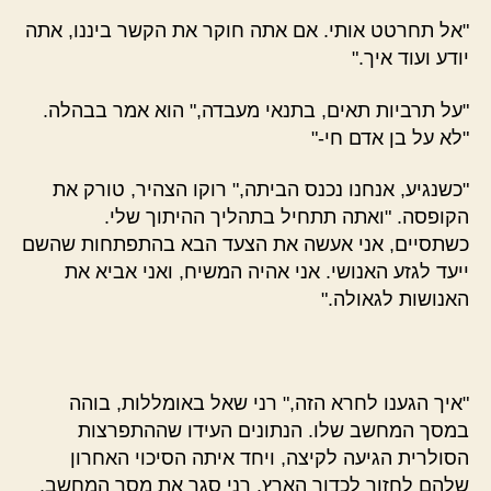
"אל תחרטט אותי. אם אתה חוקר את הקשר ביננו, אתה
יודע ועוד איך."
"על תרביות תאים, בתנאי מעבדה," הוא אמר בבהלה.
"לא על בן אדם חי-"
"כשנגיע, אנחנו נכנס הביתה," רוקו הצהיר, טורק את
הקופסה. "ואתה תתחיל בתהליך ההיתוך שלי.
כשתסיים, אני אעשה את הצעד הבא בהתפתחות שהשם
ייעד לגזע האנושי. אני אהיה המשיח, ואני אביא את
האנושות לגאולה."
"איך הגענו לחרא הזה," רני שאל באומללות, בוהה
במסך המחשב שלו. הנתונים העידו שההתפרצות
הסולרית הגיעה לקיצה, ויחד איתה הסיכוי האחרון
שלהם לחזור לכדור הארץ. רני סגר את מסך המחשב.