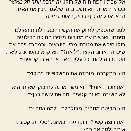
אל שפתיו הפתוחות של רוקו.
זה הרבה יותר קל מאשר
בכדור הארץ,
הוא חשב בזמן שלעס, מכין את האגוז
הבא.
אבל זה כיף בדיוק באותה מידה.
לפני שהספיק לזרוק את הקשיו הבא, דלתות האולם
נפתחו, ואנשים עם מזוודות נשפכו החוצה בדילוגים.
רוקו חיפש את מטרתו מבין היוצאים, ובמהרה זיהה את
שיערה האדום הקצר. "ליאת?" הוא קרא בהפתעה. ליאת
הסתובבה להסתכל עליו. "זאת את! איזה קטעים!"
היא התקרבה, מורידה את המשקפיים. "רוקו?"
"את זוכרת אותי!" הוא משך אותה לחיבוק, שאותו היא
לא השיבה. "איזה קטעים. מה את עושה כאן?"
היא הביטה מסביב, מבולבלת. "למה אתה-?"
"את רוצה קשיו?" רוקו גירד באוזנו. "סליחה, קטעתי
אותך. למה את פה?"