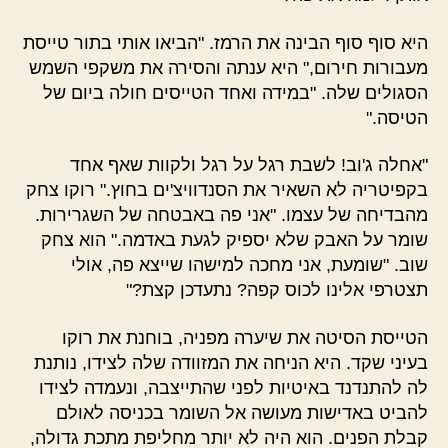
היא סוף סוף הבינה את הרמז. "הביאו אותי בתור טייסת
מעבורות חירום," היא ענתה והסירה את משקפי השמש
הסגולים שלה. "במידה ואחד הטייסים חולה ביום של
הטיסה."
"אחלה ג'וב! לשבת רגל על רגל ולקוות שאף אחד
בקפיטריה לא השאיר את הסנדוויצ'ים בחוץ." רוקו צחק
מהבדיחה של עצמו. "אני פה באבטחה של השגרירות.
שומר על האבק שלא יספיק לגעת באדמה." הוא צחק
שוב. "שומעת, אני מחכה למישהו שייצא פה, אולי
תצטרפי אלינו לכוס קפה? נתעדכן קצת?"
הטייסת הסיטה את שיערה מפניה, בוחנת את רוקו
בעיני שקד. היא הניחה את המזוודה שלה לצידו, נותנת
לה להתנדנד באיטיות לפני שהתייצבה, ונעמדה לצידו
להביט באדישות מעושה אל השומר בכניסה לאולם
קבלת הפנים. הוא היה לא יותר מחליפת מתכת גדולה,