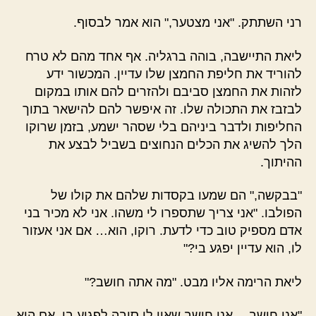
רני השתתק. "אני מצטער," הוא אמר לבסוף.
ליאת התיישבה, בוהה ברגליה. אף אחד מהם לא טרח
להוריד את חליפת החמצן שלו עדיין. המכשור ידע
לזהות את החמצן סביבם ולהזרים להם אותו במקום
לבזבז את התכולה שלו. זה איפשר להם להישאר בתוך
החליפות ולדבר ביניהם בלי שסהר ישמע, בזמן שרוקו
הלך להשיג את הכלים הנחוצים בשביל לבצע את
ההיתוך.
"בבקשה," הם שמעו בקסדות שלהם את קולו של
הפולבו. "אני צריך שתספרו לי משהו. אני לא מכיר בני
אדם מספיק טוב כדי לדעת. רוקו, הוא… אם אני אעזור
לו, הוא עדיין יפגע בי?"
ליאת הרימה אליו מבט. "מה אתה חושב?"
"אני חושב… אני חושב שאין לו סיבה לפגוע בי. אם הוא