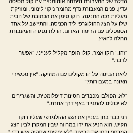
הדלת של המעבורת נפתחה אוטומטית עם קול תסיסה
עדין. פנים המעבורת נדף מחומר ניקוי לימוני, ומוזיקת
מעליות רכה התנגנה. רוקו סימן את הכתובת של הבית
שלו על הצג ההולוגרפי ליד הכניסה, והתיישב על אחד
הספסלים עם הריפוד האדום. הדלת נסגרה והמעבורת
החלה להאיץ.
"זהו," רוקו אמר, קולו הופך מקליל לענייני. "אפשר
לדבר."
ליאת הביטה על הרמקולים עם המוזיקה. "אין מכשירי
האזנה במעבורות?"
"לא. הפולבו מכבדים חסינות דיפלומטית, והשגרירים
לא יכולים להתנייד באף דרך אחרת."
רני כבר בחן בעניין את הצג ההולוגרפי שעליו רוקו
הקיש. הוא הניע את ידו במרווח שבין המקרן לבין הצג
המרחף ובחן את הריצוד. "לא ציפיתי שתהיה איש דתי."