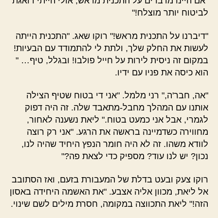
"אם היינו מדברים על התכנית מראש, אולי הייתי דואגת
לביטוח יותר מוצלח!"
"דיברנו על התכנית מראש!" רוקו שאג. "התכנית הייתה
לעשות את החלק שלך, ולתת לי להתמודד עם הבעיות!
במקום זה ניסית לירות על חייל פולבו! ובגלל, טיף… "
הוא כיסה את פניו עם ידיו.
"אה, חבר'ה," רני מלמל. "אני די בטוח שטיף הצילה
אותנו עם המהלך מחבל-מתאבד שלה. זה היה דפוק
לגמרי, אבל אני כמעט בטוח." ליאת נשענה לאחור,
מחווירה כשדמיינה בראשה את הרגע. "אני רק רוצה
לוודא משהו. זה לא היה חומר הנפץ היחיד שהיה לנו,
נכון? יש לנו עוד? מספיק כדי לצאת פה?"
רוקו צעק ובעט בדלת של המעבורת בזעם, ואז הסתובב
אל ליאת, מכוון אליה אצבע. "את האשמה היחידה באסון
הזה!" ליאת התכווצה במקומה, חסרת מילים לשם שינוי.