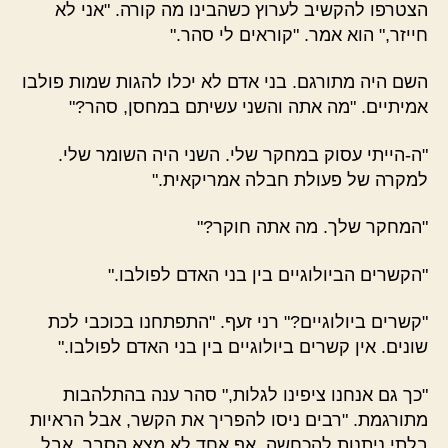
הצטרפו להקשיב לערוץ כשהבינו מה קורה. "אני לא
חייזר," הוא אמר. "קוראים לי סהר."
השם היה מתורגם. בני אדם לא יכלו להגות שמות פולבו
אמיתיים. "מה אתה והשני עשיתם במחסן, סהר?"
"ה-הייתי עסוק במחקר שלי. השני היה השומר שלי.
למקרה של פעולת חבלה אמריקאית."
"המחקר שלך. מה אתה חוקר?"
"הקשרים הביולוגיים בין בני האדם לפולבו."
"קשרים ביולוגיים?" רני זעף. "התפתחנו בכוכבי לכת
שונים. אין קשרים ביולוגיים בין בני האדם לפולבו."
"כך גם אנחנו ציפינו לגלות," סהר ענה בהתלהבות
מתורגמת. "רבים ניסו להפריך את הקשר, אבל הראיות
בלתי ניתנות להכחשה. אף אחד לא מצא הסבר, אבל