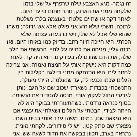
זה נגמר- מגע האצבע שלה שרפרף על שלי בזמן
שלקחה ממני את הארנק, נותר חתום בי עד היום.
לאחר דקה או שתיים פלטתי בעוצמה בלתי נשלטת
לתוכה. חשתי שלא זרע אני פולט אלא אש גדולה; משהו
שהוא שלי אבל לא שלי, ויש בו בערה עצומה שלא
הכרתי. היא חייכה חיוך רחב, בדיוק כמו באותו היום, ואז
רכנה עליי, מניחה את לחייה על לחיי. הרגשתי את הלב
שלה, את הדם שזורם לה בעורקים. הוא היה קר. לאחר
כמה דקות היא נישקה אותי על המצח ואמרה, אני צריכה
לחזור לים. היא התנתקה ממני ודילגה בקלילות בין
הגלים שכמו נכנעו לה, עד שנעלמה. הייתי מעולף.
התנשפתי בכבדות. נשארתי שכוב שם על הגב, נותן
לגרגרי החול לעקוץ אותי, מנסה להסדיר את הנשימה.
בסוף כנראה נרדמתי. כשהתעוררתי בבוקר היא לא
הייתה לצידי. הבטתי על הגלים ושאלתי את עצמי אם
היא נמצאת שם, במים. משהו גירד אותי בבית השחי.
מצאתי שם פתק קטן: "יש לי סידורים. לקחתי מונית.
נתראה בערב, תכוון בבקשה את הדוד לשעה שש, אני