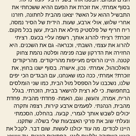
בסוף אמרתי, את זוכרת את הפעם ההיא ששכחתי את
התבשיל ההוא על האש? יצאנו מהבית לחתונה, חזרנו
אחרי שלוש, אולי ארבע, שעות. הידית של הסיר נמסה,
ריח חריף של פלסטיק מילא את הבית, עשן בכל מקום.
זוכרת? רציתי להרוג אותך, רשפה עליי בכעס. רציתי
להרוג את עצמי, השבתי, וכנראה- גם את השכנים. היא
החזירה את הדרקון שבה פנימה ופלטה נהמת צחוק
קטנה. היינו הרוסים מעייפות מהריקודים. מהריקודים
והאלכוהול, אמרתי. נכון, אישרה. בסוף ישנו בחוץ, את
זוכרת? אמרתי, ככה כמו שאנחנו, עם הבגדים הכי יפים
שלנו, נשכבנו על הספסל מול הבית, כמו שני הומלסים
בתחפושת. כי לא רצית להישאר בבית, הזכרתי. בגלל
הריח, אמרה, והעשן. וגם, האמת- פחדתי מהבית. פחדת
מהבית, הנהנתי. לפעמים ארבע קירות, רצפה ותקרה
יכולים לשבש אותך לגמרי, קבעה. בהחלט, הסכמתי
ונעלתי שוב את פרקי האצבעות שלי בשלה. שתקנו.
היינו לכודים. מה עוד יכולנו לעשות. שום דבר. לקבל את