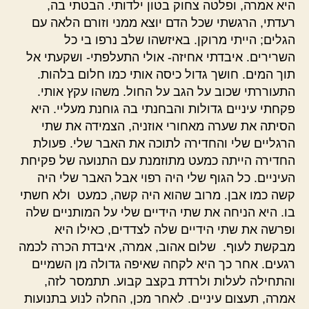
היא אמרה, ופלטה צחוק בטון ילדותי. הבטתי בה,
רעדתי, הרגשתי שכל הדם יוצא ממני וזורם הלאה עם
הגלים; הייתי מרוקן. באיזשהו שלב נרפו בי כל
השרירים. איבדתי אחיזה- אולי התעלפתי- ושקעתי אל
תוך המים. חושך גדול כיסה אותי כמו חלום בלהות.
התעוררתי שכוב על הגב על החול. משהו עקץ אותי.
פקחתי עיניים גדולות והבחנתי בה גוחנת מעליי. היא
הסיתה את שערה מאחורי אוזניה, הצמידה את שתי
הרגליים שלי והחדירה לתוכה את האבר שלי. פעולת
החדירה הייתה כמעט מתוזמנת עם התנועה של פקיחת
העיניים. כל הגוף שלי היה רפוי אבל האבר שלי היה
קשה כמו אבן. מרוב שהוא היה קשה, כמעט ולא חשתי
בו. היא הניחה את שתי הידיים שלי על המותניים שלה
ופרשה את שתי הידיים שלה לצדדים, כאילו היא
מבקשת לעוף. שלום אהוב, אמרה, איבדת הכרה לכמה
רגעים. אחר כך היא לקחה שאיפה גדולה מן השמיים
והתחילה לעלות ולרדת בקצב קבוע. תתמסר לזה,
אמרה, תעצום עיניים. לאחר מכן, החלה לנוע בתנועות