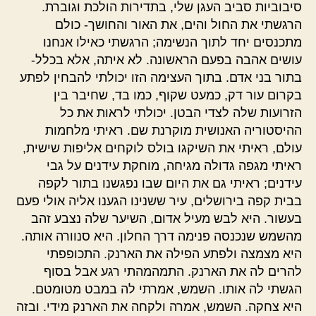
סיבוביות סביב העגן שלי, בתדירות הולכת וגוברת.
הרגשתי את החול והים, את האור והחושך- כולם
מתכנסים יחד לתוך הנשימה; הרגשתי כאילו אנחנו
עושים אהבה בפעם הראשונה. לא איתה, אלא בכלל-
בתור בני אדם. בתוך העצימה הזו יכולתי להבחין לפתע
בקרום עור דק, כמעט שקוף, כמו בד, שחיבר בין
הזרועות שלה לצדי הבטן. יכולתי לראות את כל
ההיסטוריה האנושית מוקרנת שם. ראיתי מלחמות
עולם, ראיתי את השיקגו בולס לוקחים אליפות שישית,
ראיתי מגפה גדולה מגיחה, מוחקת עידנים על גבי
עידנים; ראיתי גם את היום שבו נפגשנו בתור לקפה
בבית קפה בירושלים, עיר ששנינו הגענו אליה אולי פעם
בעשור. היא לבש מעיל אדום, השיער שלה נצבע זהב
מהשמש שנכנסה פנימה דרך החלון. היא סנוורה אותה.
היא מצמצה ולפתע הפילה את הארנק. התכופפתי
להרים לה את הארנק. התמהמהתי רגע אבל בסוף
הגשתי לה אותו. השמש, אמרתי לה במבט מטומטם.
היא צחקה. השמש, אמרה ולקחה את הארנק מידי. ובזה