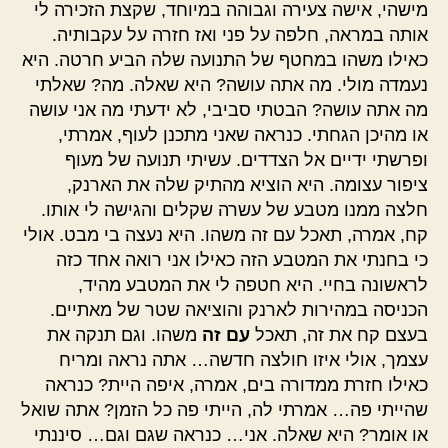
מישהי, אישה צעירה וגבוהה במיוחד, שקצת הזכירה לי
אותה במראה, חלפה על פני ואז חזרה על עקבותיה.
כאילו משהו במחטף של התנועה שלה הביע חרטה. היא
נעמדה מולי. מה אתה עושה? היא שאלה. מה? שאלתי
מה אתה עושה? הבטתי סביבי, לא ידעתי מה אני עושה
או מהיכן הגחתי. כנראה שאני מתכנן לעוף, אמרתי,
ופרשתי ידיים אל הצדדים. עשיתי תנועה של מעוף
ציפור עצומה. היא הוציא מהתיק שלה את הארנק,
חלצה ממנו מטבע של עשרה שקלים והגישה לי אותו.
קח, אמרה, תאכל עם זה משהו. היא נעצה בי מבט. אולי
כי בחנתי את המטבע הזה כאילו אני רואה אחד כזה
לראשונה בחיי. היא חטפה לי את המטבע מהיד,
הכניסה במהירות לארנק והוציאה שטר של מאתיים.
בעצם קח את זה, תאכל
עם זה
משהו. וגם תנקה את
עצמך, אולי איזו חולצה חדשה… אתה נראה ומריח
כאילו חזרת ממדורה בים, אמרה, איפה היית? כנראה
שהייתי פה… אמרתי לה, הייתי פה כל הזמן? אתה שואל
או אומר? היא שאלה. אני… כנראה שגם וגם… סיננתי