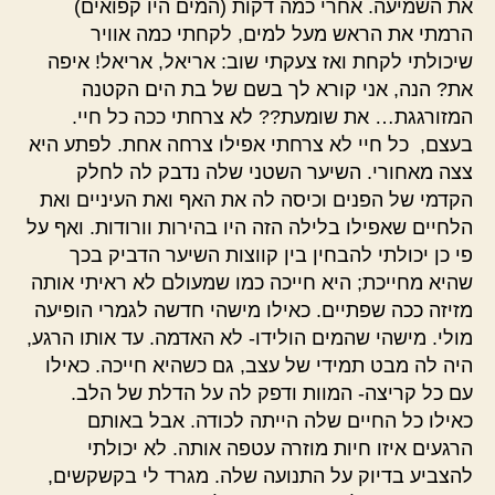
את השמיעה. אחרי כמה דקות (המים היו קפואים)
הרמתי את הראש מעל למים, לקחתי כמה אוויר
שיכולתי לקחת ואז צעקתי שוב: אריאל, אריאל! איפה
את? הנה, אני קורא לך בשם של בת הים הקטנה
המזורגגת… את שומעת?? לא צרחתי ככה כל חיי.
בעצם, כל חיי לא צרחתי אפילו צרחה אחת. לפתע היא
צצה מאחורי. השיער השטני שלה נדבק לה לחלק
הקדמי של הפנים וכיסה לה את האף ואת העיניים ואת
הלחיים שאפילו בלילה הזה היו בהירות וורודות. ואף על
פי כן יכולתי להבחין בין קווצות השיער הדביק בכך
שהיא מחייכת; היא חייכה כמו שמעולם לא ראיתי אותה
מזיזה ככה שפתיים. כאילו מישהי חדשה לגמרי הופיעה
מולי. מישהי שהמים הולידו- לא האדמה. עד אותו הרגע,
היה לה מבט תמידי של עצב, גם כשהיא חייכה. כאילו
עם כל קריצה- המוות ודפק לה על הדלת של הלב.
כאילו כל החיים שלה הייתה לכודה. אבל באותם
הרגעים איזו חיות מוזרה עטפה אותה. לא יכולתי
להצביע בדיוק על התנועה שלה. מגרד לי בקשקשים,