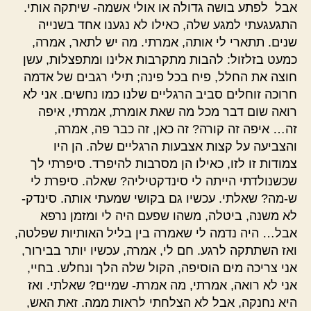
אבל לפתע בושה גדולה או אולי אשמה- שיתקה אותי.
התגעגעתי למגע שלה, כאילו לא נגענו אחד בשנייה
שנים. תתארי לי אותה, אמרתי. מה יש לתאר, אמרה,
כמעט בזלזול: להבות מתקרבות אלינו ומתפצלות, עשן
חוצה את החלל, פיח בכל פינה; תילי רגבים של אדמה
חרוכה זוחלים סביב הרגליים שלנו כמו נחשים. אני לא
רואה שום דבר מכל מה שאת אומרת, אמרתי, איפה
זה… איפה זה קורה? זה כאן, זה כבר פה, אמרה,
והצביעה על קצות אצבעות הרגליים שלה. הן היו
צמודות זו לזו, כאילו הן מסרבות להיפרד. סיפרתי לך
שכשנולדתי הייתה לי סינדקטיליה? שאלה. סיפרת לי
ש-מה? שאלתי. עכשיו גם בקושי שמעתי אותה. סינדק-
לא משנה, ביטלה, משהו שפעם היה לי ומזמן נרפא
אבל… היה נדמה לי שאמרה בין בליל האותיות שפלטה,
ואז השתתקה לרגע. חם לי, אמרה, עכשיו יותר בבירור,
אני צריכה מים הוסיפה, הקול שלה הלך ונחלש. בחיי,
אני לא רואה, אמרתי, מה אמרת- שמיים? שאלתי. ואז
היא נחנקה, אבל לא הצלחתי לראות ממה. זאת האש,