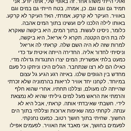
ואולי הייתי משהו אחר. זה באופי שלי, אתה יודע. אני
תמיד גם וגם וגם. כן, אמרה, בטח חייתי גם במים וגם
באוויר. העיקר לא קרקע, אמרתי, הא? העיקר לא קרקע.
באותו לילה הלכנו לים ועשינו בתוך המים אהבה.
כלומר, ניסינו לעשות. בתוך המים, היא ביקשה שאקרא
לה בת הים הקטנה. תקרא לי אריאל, היא ביקשה,
למרות שזה לא היה השם שלה. קראתי לה אריאל
וניסיתי לחדור אליה. החדירה הייתה איטית עד כדי
כמעט בלתי אפשרית; המים יצרו התנגדות גדולה מדי.
כאילו הם לא רצו שנתחבר. הגלים היכו וניתקו כל פעם
מחדש בין הגופים שלנו. באיזה רגע הגיע גל עצום
במיוחד. לקחנו יחד אוויר לריאות בהרמוניה שלא זכרתי
שהייתה לנו מעולם, וצללנו תחתיו. אחרי שהוא חלף
והרמתי את הראש מעל למים גיליתי שהיא לא נמצאת
לידי. חשבתי שאיבדתי אותה. קראתי, אבל היא לא
ענתה. לקחתי כמה שאיפות ארוכות וצללתי בתוך הים
החשוך. שחיתי בתוך חושך רטוב. כמעט נחנקתי.
לפעמים בחושך, אני מאבד את האוויר. לפעמים אפילו