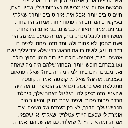
ולא מוצאים אותו, אמרתי. נכון, אמרה, אבל אני
מרגישה את זה, אני מרגישה בעצמות שלי, שהיו, פעם,
חיים טובים יותר. אבל איך, איך טובים יותר? שאלתי
בעיקשות. המרחב היה פתוח יותר, אמרה, היו פחות
בניינים, עמודי תאורה, כבישים, בני אדם; היו פחות
אפשרויות לקבל מכות. בית, אמרה כמעט בערגה, היה
פעם מחסן, לא פחות ולא יותר מזה. מחסן לשים בו
דברים. וגג, לשים בו את הראש כדי שלא ירד עליך גשם.
אנשים, חיות, צמחים- כולם חיו רוב הזמן בחוץ. כולם
נעו במרחב חופשי יותר. הבחוץ שלהם היה מה שאתה
ואני מכנים היום בית. למה מה זה בית? שאלה פתאום
בעצבים. מה זה? שאלתי. קופסה, אמרה, קופסה
מתקלפת ואש בתוכה. וגם אתה, הוסיפה- נראה היה
שהעניין הזה מציק לה- בגלגול האחר שלך, קיבלת
הרבה פחות מכות. ועפת. עפת רחוק. והאוויר היה
הכביש שלך, הדרך, לא רק מערכת של נשימה. את
אומרת לי שפעם הייתי עטלף? שאלתי. או שקנאי,
אמרה. ומה את היית? שאלתי. כנראה שניהם, אמרה,