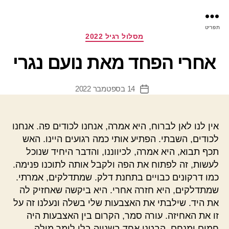
פר
תפריט
עינ
קטגוריות
מסלול רגיל 2022
אחרי הפחד מאת נועם נגרי
14 בספטמבר 2022
תאריך
פוסט
אין לנו לאן לברוח, היא אמרה, אנחנו לכודים פה. אנחנו
לכודים, השבתי. הפתיע אותי כמה רגועים היינו. האש
תכף תבוא, היא אמרה, לכיווננו, והדבר היחיד שנוכל
לעשות, זה לפתוח את הפה ולקבל אותה לתוכנו פנימה.
כמו דרקונים כבויים בתחנת דלק. שמתדלקים, אמרתי.
שמתדלקים, היא חזרה אחרי. היא ביקשה שאחזיק לה
את היד. שילבתי את האצבעות שלי בשלה ונעלנו זה על
זו את האחיזה. עורה סמר, הקרום בין האצבעות היה
חמים ומנחם. הבטנו אחד בשנייה בלי לומר מילה.