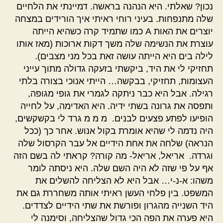
נכון? שאלתי. היא הנהנה בראשה. דמיינתי את הלחיים
שלה מתנפחות. בעיני רוחי ראיתי איך הורידים במצחה
יוצרים את האות A כמו שתמיד קרה כשהיא הייתה
עוצרת את הנשימה שלה משך דקות ארוכות (מאז אותו
לילה בים היא הייתה עושה זאת בכל מני מצבים).
תחזיקי לי את היד, ביקשתי בזעקה גדולה מתוך עייני
העצומות, תחזיקי, בבקשה… הייתי אנוכי בצורה בלתי
רגילה. אבל היא כבר ניתקה לגמרי את גופי מגופה,
ותפסה את גרונה בשתי ידיה. היא האדימה, על לחייה
הופיעו לפתע פצעים לבנים. מ מ מ גרד לי בקשקשים,
היה נדמה לי שהיא אומרת בקול אנוש. אחר כך (ככל
הנראה) שלחה את אחת הידיים אל עבר הקרסול שלה
וגרדה. אריאל, אריאל- מה קורה? קראתי לה בשם הזה
אף על פי שזה לא היה השם שלה. היא ניסתה לומר
משהו: א-נ-י… אבל היא לא הצליחה להשלים את
המשפט. בין פלחי העשן ראיתי אותה משחררת גם את
היד השנייה מהגרון ופורשת את שתי הידיים לצדדים.
היא פערה את הפה הכי גדול שהצליחה, וסימנה לי