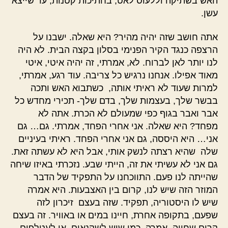
האש בשתיקה וללעוס לאט, בחתיכות קטנות, עד שייצא
עשן.
אתה חושב שזה יהיה מהיר? היא שאלה. ישבנו על
הרצפה כנגד הקיר הפנימי בסלון בקצה הבית. לא היה
לנו יותר לאן לברוח. לא, אמרתי, זה יהיה איטי, איטי
מאוד אפילו. אנחנו נרגיש כל צריבה. עוד רגע, אמרתי,
למרות שעוד לא ראיתי אותה, כשתבוא האש ותכה
בבשר שלך, בעצמות שלך, בדם שלך- תכירי מחדש כל
אבר ואבר בגוף כפי שמעולם לא הכרת. אתה לא
מפחד? היא שאלה. אני אחרי הפחד, אמרתי. גם… גם
אני… היא היססה, גם אני אחרי הפחד. ראיתי בעיניים
שלה שהיא רצתה לנשק אותי, אבל היא לא עשתה זאת.
גם אני לא עשיתי את זה, הייתי שבע. נזכרתי באיזו שיחה
שהייתה לנו פעם. התווכחנו על התפקיד של הדבר
המוזר הזה שיש לנו, קרום בין האצבעות. היא אמרה
שיש לו היסטוריה, תפקיד. שזה בעצם זיכרון לזה
שפעם, בתקופה אחרת, חיינו במים או באוויר. זה בעצם