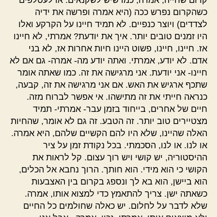
קרום שחייה, אמרה, כמו שיש לשקנאים. או לעטלפים
כשהקרום נפרש ככה (היא אמרה ופרשה את ידיה
לצדדים) ויוצר כנפיים. לא תמיד חיינו על הקרקע ואלו
היו זמנים טובים יותר. איך את יודעת? אמרתי, לא חיינו
אז. חיינו, חיינו, פשוט היינו חיות אחרות אז, לא בני
אדם. לא יודע, אמרתי. ואתה יודע מה- אמרה- גם אם לא
חיינו- אני יודעת. אני מרגישה את זה. כמו שאתה אומר
שתכף ארגיש את האש. אם אני מרגישה את זה, קבעה,
כנראה חייתי את זה מתישהו. אי אפשר לברוח מזה.
חיים של אחרים, בייחוד בזמן עבר- אמרתי- תמיד
מצטיירים טוב יותר. זה הטבע. זה גם לא אומר, שהחיות
האלה שהיינו, שלא היו להם הקשיים שלהם, היא אמרה.
או לנו. או לנו, הסכמתי. בכל נקודת זמן על ציר
ההיסטוריה, יש קושי ויש רוך עצום. קל לראות את
הקושי כי הוא מידי. הוא חותך. הרוך נחבא אל הכלים,
הוא ביישן, הוא בא לך ונספג בקרום בין האצבעות
כשאתה ישן. צריך להתאמץ כדי למצוא אותו, אמרה.
שלא לדבר על לחלום. יש כאלה שחולמים כל החיים