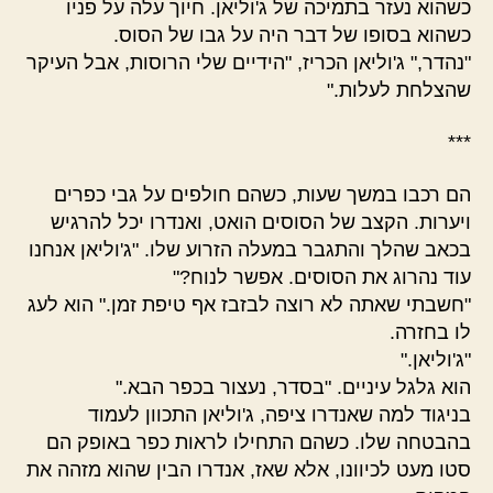
כשהוא נעזר בתמיכה של ג'וליאן. חיוך עלה על פניו
כשהוא בסופו של דבר היה על גבו של הסוס.
"נהדר," ג'וליאן הכריז, "הידיים שלי הרוסות, אבל העיקר
שהצלחת לעלות."
***
הם רכבו במשך שעות, כשהם חולפים על גבי כפרים
ויערות. הקצב של הסוסים הואט, ואנדרו יכל להרגיש
בכאב שהלך והתגבר במעלה הזרוע שלו. "ג'וליאן אנחנו
עוד נהרוג את הסוסים. אפשר לנוח?"
"חשבתי שאתה לא רוצה לבזבז אף טיפת זמן." הוא לעג
לו בחזרה.
"ג'וליאן."
הוא גלגל עיניים. "בסדר, נעצור בכפר הבא."
בניגוד למה שאנדרו ציפה, ג'וליאן התכוון לעמוד
בהבטחה שלו. כשהם התחילו לראות כפר באופק הם
סטו מעט לכיוונו, אלא שאז, אנדרו הבין שהוא מזהה את