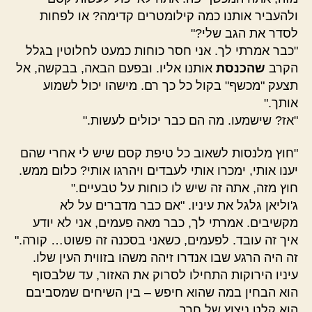
ולהעביר אותנו כמה קילומטרים קדימה? או לפחות
לסדר את הגב שלי?"
"כבר אמרתי לך. אני חסר כוחות כמעט לחלוטין בגלל
הקרב
שהכנסת
אותנו אליו. ובפעם הבאה, בבקשה, אל
תצעק "מכשף" בקול כל כך רם. מישהו יכול לשמוע
אותך."
"אז? שישמעו. מה הם כבר יכולים לעשות."
"חוץ מלנסות לשאוב כל טיפת קסם שיש לי אחרי שהם
יענו אותי, ימכרו אותי לעבדים ויהרגו אותי? כלום ממש.
חוץ מזה, אתה זה שיש לו כוחות על טבעיים."
ג'וליאן גלגל את עיניו. "אם כבר מדברים על לא
מקשיבים. אמרתי לך, כבר מאה פעמים, אני לא יודע
איך זה עובד. לפעמים, כשאני בסכנה זה פשוט… קורה."
זה היה הרגע שבו אנדרו זיהה משהו בזווית העין שלו.
עיניו הירוקות התחילו לסרוק את האזור, עד שלבסוף
הוא הבחין במה שהוא חיפש – בין השיחים שמסביבם
הוא קלט ניצוץ של חרב.