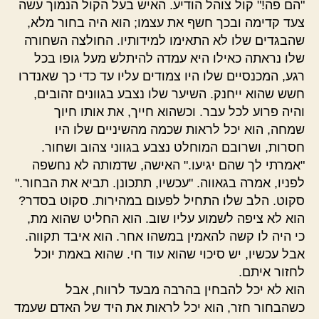
"הם פה!" קול צוהל הודיע. האיש בעל הקול הנמוך עשה
צעד קדימה ובכך חשף את עצמו; הוא היה בחור מלא,
שהבגדים שלו לא התאימו למידותיו. החולצה השחורה
שלו נראתה כאילו היא עמדה להיתלש מעל גופו בכל
רגע, המכנסיים שלו היו צמודים עליו עד כדי כך שאנדרו
חשש שהוא ייחנק. השיער שלו נצבע בגוונים זהובים,
והיה פרוע לכל עבר. וכשהוא חייך, את אותו חיוך
שמחה, הוא יכל לראות שכמה מהשיניים שלו היו
חסרות, ושרובם המוחלט נצבע בגווני צהוב ושחור.
"אמרתי לך שהם יגיעו." האישה, שדמותה לא נחשפה
לפניו, אמרה בגאווה. "עכשיו, תתכונן. תביא את הבחור."
סקוט. הלב שלו התחיל לפעום במהירות. סקוט בסדר?
הוא לא ציפה לשמוע עליו שוב. הוא החליט שהוא מת,
כי היה לו קשה להאמין במשהו אחר. הוא איבד תקווה.
אבל עכשיו, יש סיכוי שהוא עוד חי. שהוא באמת יוכל
לחזור איתם.
הוא לא יכל להבחין בהרבה מבעד לרווח, אבל
כשהבחור חזר, הוא יכל לראות את היד של האדם שעמד