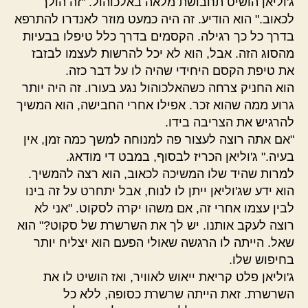
ג'וליאן הושיט תחבושת מלאה באלכוהול. "זה הולך
לכאוב." הוא הודיע. זה היה כמעט מוזר לאנדרו להתרפא
בדרך כל כך רגילה. הקסמים בדרך כלל טיפלו בבעיות
מהסוג הזה. אבל, הוא לא יכל להרשות לעצמו לבזבז
את טיפת הקסם היחידי שהיה לו על דבר כזה.
הוא החניק צרחה כשהאלכוהול נגע בעורו. זה היה יותר
גרוע ממה שהוא זכר. אפילו אחרי החבישה, הוא המשיך
להרגיש את הצריבה בידו.
"אם אתה רוצה לעצור פה למנוחה למשך כמה זמן, אין
בעיה." ג'וליאן הכריז לבסוף, במבט די מודאג.
למרות שהיד שלו המשיכה לכאוב, הוא רצה להמשיך.
הוא ידע שג'וליאן ייתן לו לנוח, אבל יתחרט על זה בינו
לבין עצמו אחרי זה, אם משהו יקרה לסקוט. "אני לא
רוצה לעקב אותנו. יש לך את השרשרת של סקוט?" הוא
שאל. הייתה לו הרגשה שאולי הפעם הוא יצליח יותר
בחיפוש שלו.
ג'וליאן פלט קריאת ייאוש לאוויר, ואז הושיט לו את
השרשרת. זאת הייתה שרשרת כסופה, ללא כל