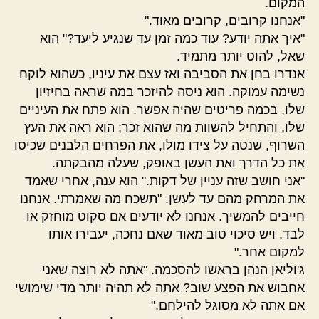
המקום.
"אנחנו קרובים, קרובים מאוד."
"איך אתה יודע? עוד כמה זמן עד שנגיע ליעד?" הוא
שאל, להוט יותר מתמיד.
אנדרו בחן את הסביבה ואז עצם את עיניו, כשהוא לוקח
נשימה עמוקה. הוא ניסה להיזכר במה שראה בחיזיון
שלו, בכמה פריטים שהיה אפשר. הוא פתח את העיניים
שלו, והתחיל להשוות מה שהוא זכר; הוא ראה את העץ
השרוף, שנטה על צידו מולו, את הפרחים הלבנים שכיסו
את כל הדרך ואת העשן באופק, שעלה מהבקתה.
"אני חושב שזה עניין של דקות." הוא ענה, אחרי שאמד
את המרחק מהם עד לעשן. "תשכח מה שאמרתי. אנחנו
חייבים להמשיך. אנחנו לא יודעים אם סקוט מוחזק או
לבד, ויש סיכוי טוב מאוד שאם נחכה, יעבירו אותו
למקום אחר."
ג'וליאן הנהן בראשו להסכמה. "אתה לא רוצה שאני
אחבוש את הפצע שוב? אתה לא תהיה יותר מדי שימושי
אם אתה לא מסוגל להילחם."