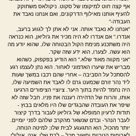
אף קצה חוט למיקומו של סקוט. ניקולאס משתוקק
להעיף אותנו מאילוף הדרקונים, ואם אנחנו נאבד את
העבודה-"
"אנחנו לא נאבד אותה. אני לא אתן לך לגווע ברעב,
אנדרו." אם אנדרו לא היה מכיר את ג'וליאן, הוא כנראה
היה משתכנע מנימת הקול הבטוחה שלו, שהוא יודע מה
הוא עשה. לצערו, הוא ידע שזה שקר.
"אני מקווה מאוד שלא." הוא הודיע בפקפוק, כשהוא
מבריש את שיערו האדמוני לאחור. הוא נתן לעצמו רגע
להסתכל על הסביבה – אחרי שהם רכבו במשך שעות
ליד נהר זורם שכמעט גרם לו לאבד את השמיעה שלו,
היה נחמד להיות בתוך היער. ציוציי הציפורים הרגיעו
אותו, והרוח של הדהירה רעננה את פניו. חבל שזה לא
שיפר את העובדה שהבגדים שלו היו מלאים בבוץ -
תודות לרעיון המופלא של ג'וליאן לעבור בדרך קיצור
לעבר הנהר- ובדם שנשאר מהקרב שלהם לפני יומיים.
יותר מהכול, הוא התגעגע לבית שלו; למיטה הנוחה,
לארוחות הטריות וחשוב מכל – לבת שלו, אנה. אילולי