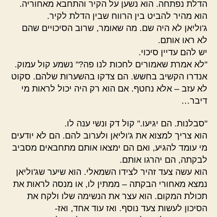
הדלת נפתחה. הוא נשען על הקיר והתחבא מאחוריה.
הוא מהיר להביט בין הרווח שבין הדלת לקיר.
ג'וליאן לא היה שם. מה שאומר, שרוב הסיכויים שהם
לא ראו אותם.
יש להם עדיין סיכוי.
"לא אמרת שאמורים לחכות לנו פה?" נשמע קול עמוק.
אנדרו הקשיב בחשש. הם צדקו בהשערות שלהם. סקוט
לא עזב – אלא נחטף. אם הוא רק היה יכול לראות מי
דיבר…
"סבלנות. הם יגיעו." קול דק ונשי ענה לו.
הוא צריך למצוא את ג'וליאן ולערוב להם. הם לא יודעים
מי עומד להגיע, ואם הם ימצאו אותם מתחבאים מסביב
לבקתה, הם יהרגו אותם.
הוא עשה צעד זהיר לצידו השמאלי. הוא שיער שג'וליאן
נמצא מאחורי הבקתה – ממתין לו, או מנסה לראות את
תכולת המקום. הוא עצר את הנשימה שלו ולקח את
הסיכון לעשות צעד נוסף. ואז עוד אחד, ואז-