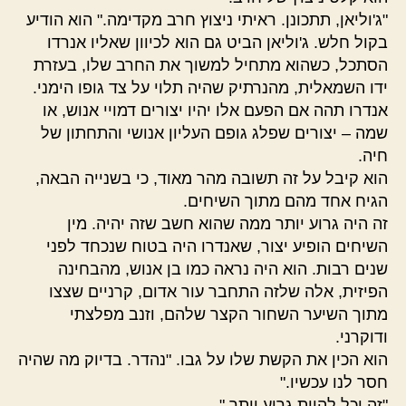
"ג'וליאן, תתכונן. ראיתי ניצוץ חרב מקדימה." הוא הודיע
בקול חלש. ג'וליאן הביט גם הוא לכיוון שאליו אנרדו
הסתכל, כשהוא מתחיל למשוך את החרב שלו, בעזרת
ידו השמאלית, מהנרתיק שהיה תלוי על צד גופו הימני.
אנדרו תהה אם הפעם אלו יהיו יצורים דמויי אנוש, או
שמה – יצורים שפלג גופם העליון אנושי והתחתון של
חיה.
הוא קיבל על זה תשובה מהר מאוד, כי בשנייה הבאה,
הגיח אחד מהם מתוך השיחים.
זה היה גרוע יותר ממה שהוא חשב שזה יהיה. מין
השיחים הופיע יצור, שאנדרו היה בטוח שנכחד לפני
שנים רבות. הוא היה נראה כמו בן אנוש, מהבחינה
הפיזית, אלה שלזה התחבר עור אדום, קרניים שצצו
מתוך השיער השחור הקצר שלהם, וזנב מפלצתי
ודוקרני.
הוא הכין את הקשת שלו על גבו. "נהדר. בדיוק מה שהיה
חסר לנו עכשיו."
"זה יכל להיות גרוע יותר."