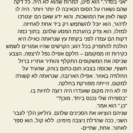
"אני בסדר." הוא סינן, למרות שהוא לא היה. כל דקה
שהם נשארו על הסוס הכאיבה לו יותר ויותר. היה לו
קשה לאזן את המושכות, והוא ידע שאם הם יצטרכו
לדהור, הוא יוכל להשתמש רק ביד אחת לאחיזה.
למזלו, הוא צדק בהערכת המסע שלהם. בתוך כמה
דקות הם עמדו לפני בקתת עץ שנראתה כאילו היא
הולכת להתפרק בכל רגע; הקרשים שהיו אמורים לשמש
כקירות זזו ממקומם – חלקם אפילו נפל לרצפה, הצבע
שכיסה את המשקופים התקלף והותיר אחריו ברזל
חשוף, שכוסה בצבע חום-כתום בוהק, שהעיד על
החלודה באזור. אפילו הארובה, שנראתה לא קשורה
למקום, הייתה מפורקת בחלקה.
זה לא היה מקום שאנדרו היה רוצה לחיות בו.
"בספירה שלי נכנס ביחד. מוכן?"
"כן." הוא אמר.
שניהם הוציאו את הסכינים שלהם. ג'וליאן הלך לעבר
השני, ככה שהדלת ניצבה מימינו. ללא קול, הוא ספר
לאחור. אחת, שתיים-