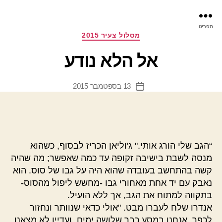
פר
תפריט
עינ
קטגוריות
מסלול צעיר 2015
אל הלא נודע
13 בספטמבר 2015
תאריך
פוסט
“הגב שלי הורג אותי." ג'וליאן הכריז לבסוף, כשהוא
מנסה לשבת בישיבה זקופה עד כמה שאפשר; מה שהיה
קשה בהתחשב בעובדה שהוא היה על גבו של סוס. הוא
נאבק עם יד אחת מאחורי גבו -מחשש ליפול מהסוס-
בתקווה למתוח את הגב, אך ללא הועיל.
אנדרו שלח לעברו מבט. "אולי כדאי שנוותר ונחזור
לכפר. אנחנו במסע כבר שלושה ימים, ועדיין לא מצאנו