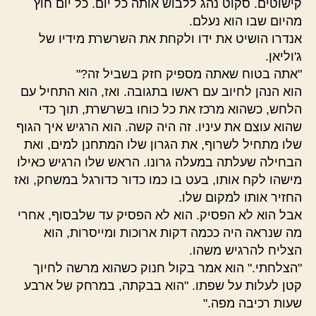
קישוטים. סקוט נהג ללבוש אותה כל יום. כל יום חוץ
מהיום שבו הוא נעלם.
אנדרו הושיט את ידו ולקחת את השרשרת מידיו של
ג'וליאן.
"אתה בטוח שאתה מספיק חזק בשביל זה?"
הוא הנהן לחיוב עם ראשו בתגובה. ואז, הוא התחיל עם
הלחש, כשהוא מרכז את כל כוחו בשרשרת, תוך כדי
שהוא עוצם את עיניו. זה היה קשה. הוא הרגיש איך הגוף
שלו מתחיל לשרוף, את הגרון שלו המתחנן למים, ואת
הבחילה שעלתה במעלה גרונו. הראש שלו הרגיש כאילו
מישהו לקח אותו, בעט בו כמו כדור כדורגל במשחק, ואז
החזיר אותו למקום שלו.
אבל הוא לא הפסיק. הוא לא הפסיק עד שלבסוף, אחרי
מה שנראה היה ככמה דקות ארוכות ומייסרות, הוא
הצליח להרגיש משהו.
"הצלחתי." הוא אמר בקול חנוק כשהוא מרשה לחיוך
קטן לעלות על שפתו. "הוא בבקתה, במרחק של ארבע
שעות רכיבה מפה."