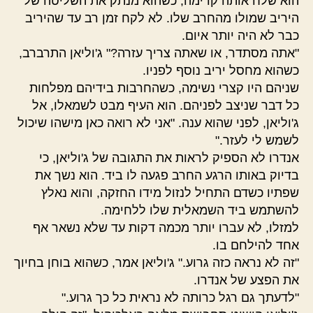
הוא שלח אותה קדימה, כשהוא מנתק את השליטה של
היריב שמולו מהחרב שלו. לא לקח זמן רב עד שהיריב
כבר לא היה יותר איום.
"אתה מסתדר, או שאתה צריך עזרה?" ג'וליאן התרברב,
כשהוא מחסל יריב נוסף לפניו.
שניהם היו קצרי נשימה, כשהחרבות בידיהם מפלחות
כל דבר שניצב לפניהם. הוא העיף מבט לשמאלו, אל
ג'וליאן, לפני שהוא ענה. "אני לא רואה כאן מישהו שיכול
לשמש לי לעזר."
אנדרו לא הספיק לראות את התגובה של ג'וליאן, כי
בדיוק באותו הרגע החרב פגעה לו ביד. הוא נשך את
שפתיו כשדם התחיל לנזול מידו החזקה, והוא נאלץ
להשתמש ביד השמאלית שלו ללחימה.
למזלו, לא עברו יותר מכמה דקות עד שלא נשאר אף
אחד להילחם בו.
"זה לא נראה כזה גרוע." ג'וליאן אמר, כשהוא בוחן בחיוך
את הפצע של אנדרו.
"לדעתך גם רגל כרותה לא נראית כל כך גרוע."