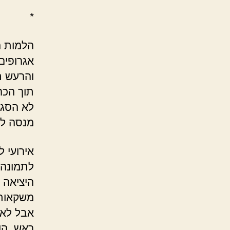
*
הלמות הט
אגרופים
והרעש ת
תוך הכר
לא הסגי
מנסה לא
אירועי 
לתמונה 
היציאה 
משקאות א
אבל לא 
ראש. הו