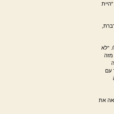
"היית
דברת,
. "לא
מזה
ה
 עם
אה את