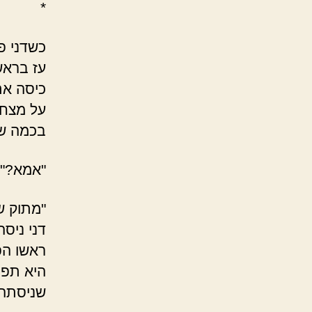
*
כשדני פק
עז בראשו
כיסה את
על מצחו
בכמה שכ
"אמא?" 
"מתוק ש
דני ניס
ראשו הפ
היא תפס
שניסתה 