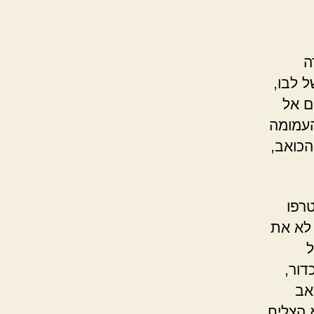
ה
 לבו,
ם אל
העמומה
הכואב,
טרפו
 לא את
ל
דור,
אב
 הצליח