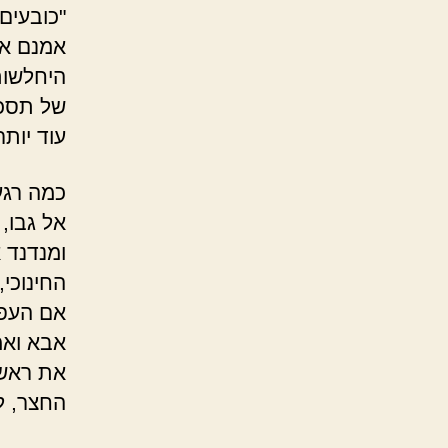
"כובעים 
אמנם או
היחלשות
של תסכו
עוד יותר
כמה רגע
אל גבו, 
ומנדנד א
החינוכי
אם העפר
אבא ואמא
את ראשו
החצר, ל