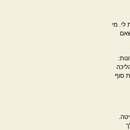
לי. מי
שאם
נות:
ליכה
ת סוף
טה.
ך