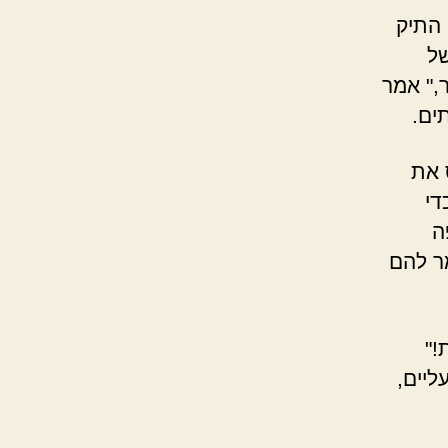
 התיק
של
ר," אמר
ים.
 את
די
ה
מר להם
!"
ליים,