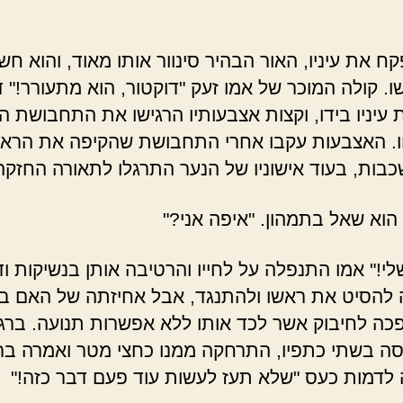
ח את עיניו, האור הבהיר סינוור אותו מאוד, והוא חש
. קולה המוכר של אמו זעק "דוקטור, הוא מתעורר!" ד
 עיניו בידו, וקצות אצבעותיו הרגישו את התחבושת 
. האצבעות עקבו אחרי התחבושת שהקיפה את הרא
בות, בעוד אישוניו של הנער התרגלו לתאורה החזקה
הוא שאל בתמהון. "איפה אני?"
לי!" אמו התנפלה על לחייו והרטיבה אותן בנשיקות ו
ה להסיט את ראשו ולהתנגד, אבל אחיזתה של האם בצ
כה לחיבוק אשר לכד אותו ללא אפשרות תנועה. ברג
ה בשתי כתפיו, התרחקה ממנו כחצי מטר ואמרה ברצ
לדמות כעס "שלא תעז לעשות עוד פעם דבר כזה!"