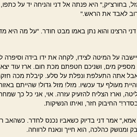
, בחורצ'יק," היא פנתה אל דני והניחה יד על כתפו, 
וב לאבד את הראש."
דני הרצינו והוא נתן באמו מבט חודר. "על מה היא מ
ישבה על המיטה לצידו, לקחה את ידו בידה וסיפרה לו
ספיק מים, ושניכם חטפתם מכת חום. ארז עוד יצא 
בל אתה התעלפת ונפלת על סלע. קיבלת מכה חזק
היית מעולף עד עכשיו. מזל! מזל גדול! שהייתם באזור
יטה, וארז הצליח להזעיק עזרה. אוי, אני כל כך שמחה
דר!" החיבוק חזר, ואיתו הנשיקות.
אמא," אמר דני בדיוק כשאביו נכנס לחדר. כשהאב ר
ק ומנושק כהלכה, הוא חייך ונאנח לרווחה.