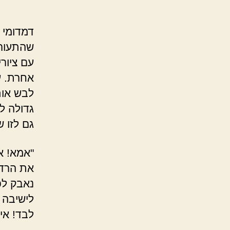
דמדומי ה
שהתעורר
עם ציור
אחרת. ע
לבש אות
גדולה למ
גם לזו 
"אמא! אב
את הרדיו
נאבק לפ
לישיבה 
לבד! איז