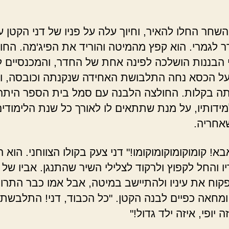
שחר החלו להאיר, וחיוך עלה על פניו של דני הקטן עו
 לגמרי. הוא קפץ מהמיטה והוריד את הפיג'מה. החו
י הבננות הושלכה לפינה אחת של החדר, והמכנסיים ל
ל הכסא נחה התלבושת האחידה שנקנתה וכובסה, וה
ה בקלות. החולצה הלבנה עם סמל בית הספר היתה
ידותיו, על מנת שתתאים לו לאורך כל שנת הלימודים,
שאחריה.
א! קומוקומוקומוקומו!" דני צעק בקולו הצווחני. הוא 
 והחל לקפוץ ולרקוד לצלילי השיר שהתנגן. אביו של ד
קוח את עיניו ולהתיישב במיטה, אבל אמו כבר התרו
ומחאה כפיים לבנה הקטן. "כל הכבוד, דני! התלבשת
ה יופי, איזה ילד גדול!"