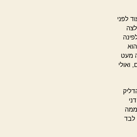
ד לפני
לצה
פינה
וא
 מעט
 ואולי
הדליק
ני
ממה
 לבד