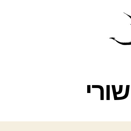
פרס
עינת
שורי