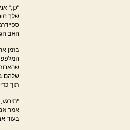
"כן," א
שלך מוכ
ספיידרמן
האב הגא
בזמן אר
המלפפון
שהארוחה
שלהם בע
תוך כדי
"תירגע, 
אמר אבי
בעוד אב