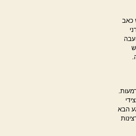
 כאב
ני
העבה
ש
.
דמעות.
ידי
ע הבא
ינות