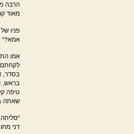
הרבה מזל
מאוד קר
פניו של 
אמא?"
אמו התי
לקחתם מ
בסדר, א
בראש, ו
טיפה קל
שאתה בס
"סליחה 
דני מחוב