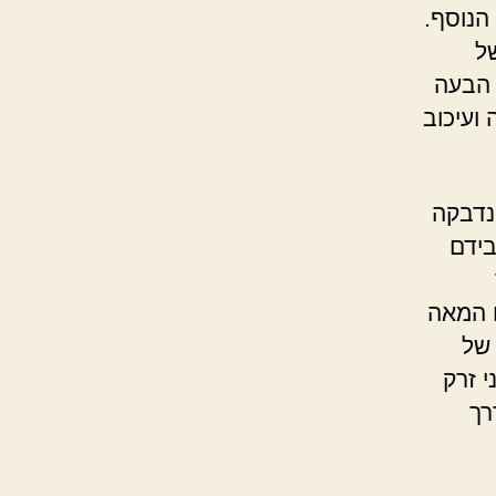
 הנוסף.
ל
 הבעה
ועיכוב
נדבקה
בידם
ם המאה
 של
י זרק
רך