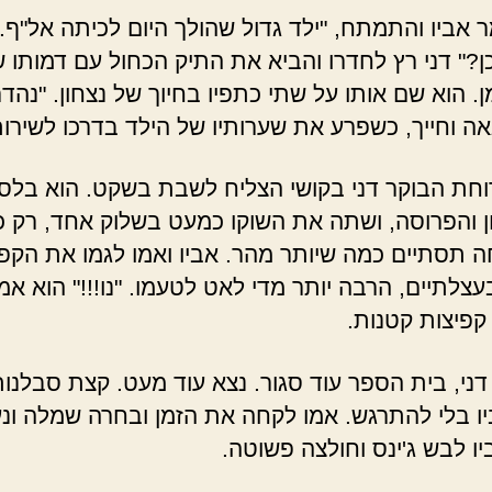
מר אביו והתמתח, "ילד גדול שהולך היום לכיתה אל"ף.
ן?" דני רץ לחדרו והביא את התיק הכחול עם דמותו 
. הוא שם אותו על שתי כתפיו בחיוך של נצחון. "נהד
ה וחייך, כשפרע את שערותיו של הילד בדרכו לשירות
וחת הבוקר דני בקושי הצליח לשבת בשקט. הוא בלס
 והפרוסה, ושתה את השוקו כמעט בשלוק אחד, רק כ
 תסתיים כמה שיותר מהר. אביו ואמו לגמו את הקפ
צלתיים, הרבה יותר מדי לאט לטעמו. "נו!!!" הוא א
 קפיצות קטנות.
דני, בית הספר עוד סגור. נצא עוד מעט. קצת סבלנות
ו בלי להתרגש. אמו לקחה את הזמן ובחרה שמלה ונע
יו לבש ג'ינס וחולצה פשוטה.