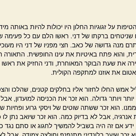
יפות על זגוגיות החלון היו יכולות להיות באותה מיד
 שניטחים ברקתו של דני. ראשו הלם עם כל פעימה של
רם מנה גדושה של כאב. חצי מפניו של דני היו מעוכי
ית, והוא פתח באיטיות את עינו החופשית. התאורה 
רה את שעת הבוקר המאוחרת, ודני החזיק את ראשו 
טום את אוזנו למתקפה הקולית.
ליל אמש החלו לחזור אליו בחלקים קטנים, שהלכו והצ
יותר ויותר גדולה. הוא זכר את הכניסה למועדון, אבל
ממנו. הוא זכר ששתה שוטים של ויסקי גרוע ופחיות ש
נרגיה, אבל לא בדיוק כמה. הוא זכר שיואב נתן לו כ
ידע אם זה היה בשביל להמשיך לחגוג או סתם נגד כ
א זכר שיער בלונדיני מתנפנף וחולצה צמודה, אבל לא