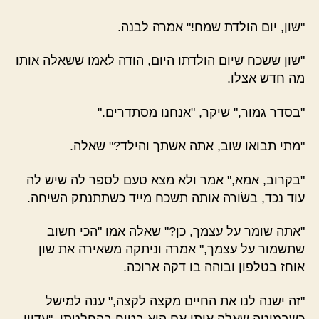
"שון, יום הולדת שמח!" אמרה לבנה.
"שון ששכח שיום הולדתו היום, הודה לאמו ששאלה אותו
מה חדש אצלו.
"בסדר גמור," שיקר, "אנחנו מסתדרים."
"מתי תבואו שוב, אתה אשתך והילד?" שאלה.
"בקרוב, אמא," אמר ולא מצא טעם לספר לה שיש לה
עוד נכד, בשׂורה אותה תשכח מייד כשתתנתק השיחה.
"אתה שומר על עצמך, כן?" שאלה אמו "הכי חשוב
שתשמור על עצמך," אמרה וניתקה משאירה את שון
אוחז בטלפון ובוהה בו דקה ארוכה.
"זה ישנה לנו את החיים מקצה לקצה," ענה למישל
כשבמיטה שאלה אותו אם הוא בטוח בהחלטתו. "עדיין