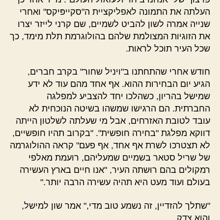
העלתה את התמונה לאפליקציית ה"סקייפּיקס" ואחרי
שנייה אמרה לשון להביט לשמיים, שם קרני לייזר יצרו
את הזוגיות המצולמת שלהם בהולוגרמת תלת מימד, כך
שכל העיר תוכל לראות.
חודש אחרי שהתחתנו ב"ויניל שחור" בקרב חברים,
הגיע יום הבחירות ההוא. אף אחד מהם עוד לא ידע
שמישל בהריון, כשהלכו יחד להצביע למפלגה
החברתית. הם הרגישו שמשהו בשיטה הנוכחית לא
עובד לטובת האזרחים, אבל מי שעלתה לשלטון הייתה
דווקא מפלגת "בחירה חופשית". "בקרוב תהיו חופשיים,
לא תצטרכו לשרת אף אחד, אף פעם" קראה ההולוגרמה
של שריל סטאר בשמיים שמעליהם, רועמת מאלפי
רמקולים בהם רוּשתה העיר, "אנו חיים בארץ העשירה
בעולם ועוד מעט היא תהיה עשירה הרבה יותר."
"שתלך להזדיין, זה נשמע טוב מדי," אמר שון למישל,
והוא צדק.