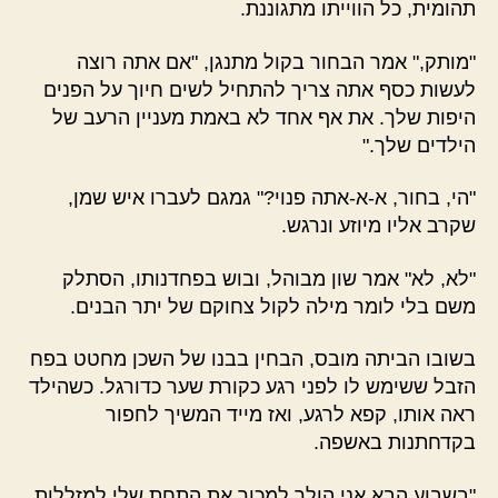
תהומית, כל הווייתו מתגוננת.
"מותק," אמר הבחור בקול מתנגן, "אם אתה רוצה
לעשות כסף אתה צריך להתחיל לשים חיוך על הפנים
היפות שלך. את אף אחד לא באמת מעניין הרעב של
הילדים שלך."
"הי, בחור, א-א-אתה פנוי?" גמגם לעברו איש שמן,
שקרב אליו מיוזע ונרגש.
"לא, לא" אמר שון מבוהל, ובוש בפחדנותו, הסתלק
משם בלי לומר מילה לקול צחוקם של יתר הבנים.
בשובו הביתה מובס, הבחין בבנו של השכן מחטט בפח
הזבל ששימש לו לפני רגע כקורת שער כדורגל. כשהילד
ראה אותו, קפא לרגע, ואז מייד המשיך לחפור
בקדחתנות באשפה.
"בשבוע הבא אני הולך למכור את התחת שלי למזללות