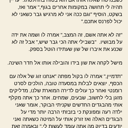
תהיה לי תחושה במקומות אחרים בגוף," אמר ואז,
בשקט, הוסיף "וגם ככה אני לא מרגיש גבר כשאני לא
יכול לפרנס אתכם."
"זה לא אתה אשם, זה המצב," אמרה לו ושמה את ידה
על מבושיו. "בשבילי אתה הכי גבר שיש," אבל זה לא
שכנע את איברו של שון שעתידו הוטל בספק.
מישל לקחה את שון בידו והובילה אותו אל חדר השינה.
"תדמיין," אמרה לו בקול מפתה "אנחנו זוג של אלה עם
הכסף, יוצאים לבלות במסעדה טובה, הולכים לסרט
רומנטי ואחר כך עולים לדירה המוארת שלנו, מדליקים
מזגן בלי לחשוב, שבעים, שמחים. אחר כך אתה מקלף
אותי מהבגדים החדשים שקניתי הבוקר, אומר שאני
ילדה רעה ומפונקת כי בזבזתי הרבה יותר מדי על
הבגדים האלה ואז זורק אותי על המיטה כשאתה ואני
יודעים בדיוק מה אתה עומד לעשות לי," ובאמרה זאת