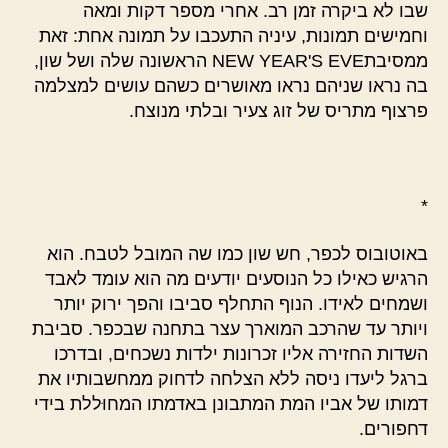
שבו לא ביקרה זמן רב. אחרי מספר דקות ומאה
וחמישים תמונות, עיניה התעכבו על תמונה אחת: זאת
ממסיבתNEW YEAR'S EVE הראשונה שלה ושל שון,
בה נראו שניהם נראו מאושרים כשהם עושים למצלמה
פרצוף מתריס של זוג צעיר ובלתי מנוצח.
*
באוטובוס לכפר, חש שון כמו שה המובל לטבח. הוא
הרגיש כאילו כל הנוסעים יודעים מה הוא עומד לאבד
ושמחים לאידו. הנוף התחלף סביבו והפך ירוק יותר
ויותר עד שהרכב המוארך עצר בתחנה שבכפר. סביבת
השדות החזירה אליו זכרונות ילדות נשכחים, ובדרכו
ברגל ליעדו ניסה ללא הצלחה לדחוק ממחשבותיו את
דמותו של אביו המת המתבונן באדמתו המחוּללת בידי
דחפורים.