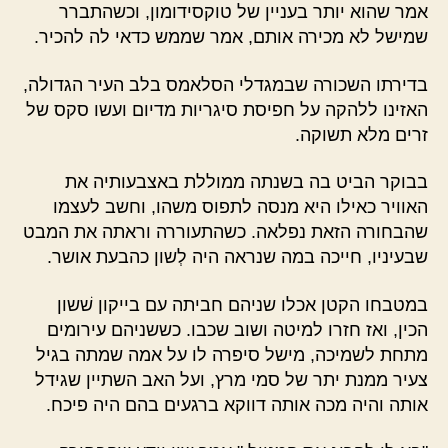
אמר שהוא יותר בעניין של טוקסידומון, וכשהתברר
שמישל לא מכירה אותם, אמר שממש כדאי לה להכיר.
בדירתו השכורה שבמגדלי הסלאמס בלב העיר הגדולה,
האזינו ללהקה על חפיסת סיגריות מדיום ועשו סקס של
זרים מלא תשוקה.
בבוקר הביט בה בשנתה ממוללת באצבעותיה את
האוויר כאילו היא מנסה לתפוס משהו, וחשב לעצמו
שהבחורה הזאת נפלאה. כשהתעוררה וראתה את המבט
שבעיניו, חייכה במה שנראה היה לְשון כהבעת אושר.
במטבחו הקטן אכלו שניהם חביתה עם בייקון שׁשון
הכין, ואז חזרו למיטה ושוב שכבו. כששניהם עירומים
מתחת לשמיכה, מישל סיפרה לו על אמה שמתה בגיל
צעיר ממנת יתר של סמי מרץ, ועל האב השתיין שגידל
אותה והיה מכה אותה דווקא ברגעים בהם היה פיכח.