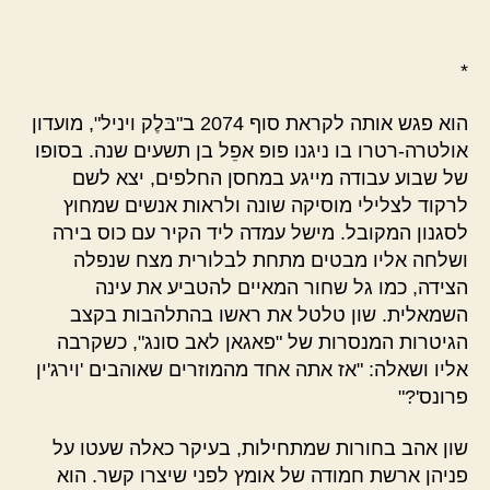
*
הוא פגש אותה לקראת סוף 2074 ב"בּלֶק ויניל", מועדון
אולטרה-רטרו בו ניגנו פופ אפֵל בן תשעים שנה. בסופו
של שבוע עבודה מייגע במחסן החלפים, יצא לשם
לרקוד לצלילי מוסיקה שונה ולראות אנשים שמחוץ
לסגנון המקובל. מישל עמדה ליד הקיר עם כוס בירה
ושלחה אליו מבטים מתחת לבלורית מצח שנפלה
הצידה, כמו גל שחור המאיים להטביע את עינה
השמאלית. שון טלטל את ראשו בהתלהבות בקצב
הגיטרות המנסרות של "פאגאן לאב סונג", כשקרבה
אליו ושאלה: "אז אתה אחד מהמוזרים שאוהבים 'וירג'ין
פרונס'?"
שון אהב בחורות שמתחילות, בעיקר כאלה שעטו על
פניהן ארשת חמודה של אומץ לפני שיצרו קשר. הוא