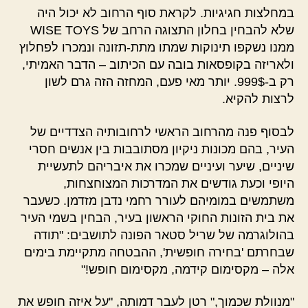
במחלצות חגיגיות. לקראת סוף הרחוב לא יכול היה
שלא להבחין בחלון התצוגה הרחב של WISE TOYS
ממנו נשקפו תינוקות שמתו מתת-תזונה ונמכרו לפחלוץ
ולאריזה בקופסאות בובה עם הכיתוב – הדבר האמיתי,
רק ב-999$. יותר מאי פעם, המחזה הזה גרם לשון
לרצות להקיא.
לבסוף פנה מהרחוב הראשי לרחובותיה הצדדיים של
העיר, בהם מכונות ניקיון מסתובבות בין אנשים חסרי
שיניים, שיער ועיניים שמכרו את איבריהם לתעשיית
היופי וכעת גודשים את המדרכות המצוחצחות,
משתמשים במומיהם לעורר רחמי נדבן מזדמן. כשעבר
את בית הזונות החוקי הראשון בעיר, הבחין בשמי העיר
בהולוגרמה של שריל סטאר הפונה לתושבים: "תודה
שבחרתם 'בחירה חופשית', ההבטחה מתקיימת בימים
אלה – מקסימום קידמה, מקסימום חופש!"
"מנוולת שכמוך," רטן לעבר דמותה, "על איזה חופש את