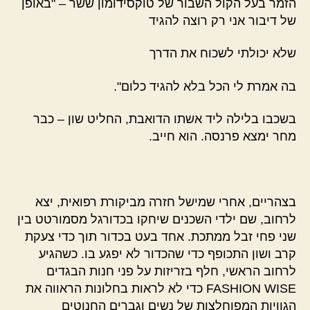
הזמר בעל הקול השבור של טוקסידומון ששר – "באופן
של דיבור אני רק רוצה להגיד
שלא יכולתי לשכוח את הדרך
בה אמרת לי הכל בלא להגיד כלום".
בשכבו בלילה ליד אשתו הדואבת, החליט שון – כבר
מחר ימצא פרנסה. הוא חייב.
בצהריים, אחרי שמישל חזרה מביקורת רפואית, יצא
לרחוב, שם ילדי השכנים שיחקו בכדורגל מסמורטט בין
שני פחי זבל ממתכת. אחד בעט בכדור תוך כדי צעקת
קרב ושון התכופף כדי שהכדור לא יפגע בו. כשהגיע
לרחוב הראשי, חלף בזריזות על פני חנות הבגדים
FASHION WISE כדי לא לראות בחלונות הראווה את
הגוויות המפוחלצות של נשים וגברים החנוטים