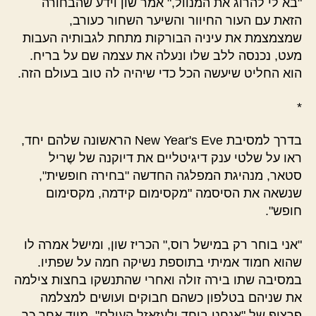
"בא לי להרוג את המנוול," אמר שון וידע שהבחורה
הזאת עם העור החיוור והשיער השחור כעורב,
שמצמצמת את עיניה הבורקות מתחת לגבותיה העבות
מעט, נכנסה ללב שלו ונעלה את עצמה שם על בריח.
הוא החליט שיעשה הכל כדי שיהיה לה טוב בעולם הזה.
*
בדרך למסיבת New Year's Eve הראשונה שלהם יחד,
ראו על שלטי ענק דיגיטליים את דיוקנה של שֶריל
סטאר, מנהיגת המפלגה החדשה "בחירה חופשית",
שנשאה את הסיסמה "מקסימום קידמה, מקסימום
חופש".
"אני בוחר רק במישל רוס," הכריז שון, ומישל אמרה לו
שהוא חמוד אמיתי בתוספת נשיקה חמה על שפתיו.
במסיבה שתו בירה זולה ואחרי שהתנשקו בחצות צילמה
את שניהם בטלפון כשהם חבוקים ועושים למצלמה
פרצוף של "אנחנו ביחד ולעזאזל העולם". מייד אחר כך