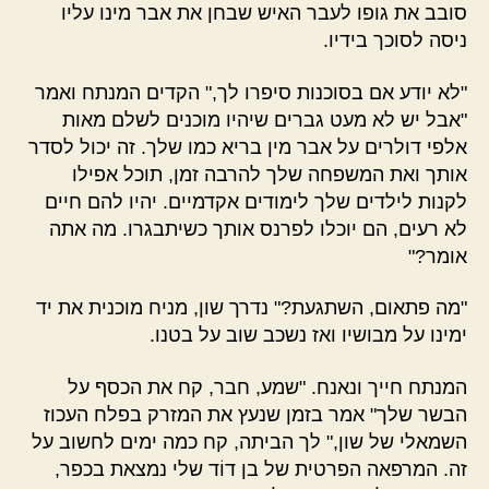
סובב את גופו לעבר האיש שבחן את אבר מינו עליו
ניסה לסוכך בידיו.
"לא יודע אם בסוכנות סיפרו לך," הקדים המנתח ואמר
"אבל יש לא מעט גברים שיהיו מוכנים לשלם מאות
אלפי דולרים על אבר מין בריא כמו שלך. זה יכול לסדר
אותך ואת המשפחה שלך להרבה זמן, תוכל אפילו
לקנות לילדים שלך לימודים אקדמיים. יהיו להם חיים
לא רעים, הם יוכלו לפרנס אותך כשיתבגרו. מה אתה
אומר?"
"מה פתאום, השתגעת?" נדרך שון, מניח מוכנית את יד
ימינו על מבושיו ואז נשכב שוב על בטנו.
המנתח חייך ונאנח. "שמע, חבר, קח את הכסף על
הבשר שלך" אמר בזמן שנעץ את המזרק בפלח העכוז
השמאלי של שון," לך הביתה, קח כמה ימים לחשוב על
זה. המרפאה הפרטית של בן דוֹד שלי נמצאת בכפר,