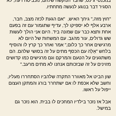
במכנסי ג'ינס, שהבד הנוקשה שלהם, מכביסה רעה, לא
הסגיר דבר בנוגע לנעשה מתחתיו.
"חוץ מזה," גיחך האיש, "אם הגעת לכזה מצב, חבר,
ארבע אלף לא יספיקו לך, עדיף שתגמור עם זה בפעם
אחת ותצא כבר עם שמונה ביד. היום אני הולך לעשות
שש גדולים, עור מהגב. עם המשחות של היום לא
מרגישים אחר כך כלום," אמר ואחר כך קרץ לו והוסיף
בלחש "אֵלֵה עם הכסף מתים על זה בסושי שלהם. הם
משתגעים על הטעם והמרקם וגם מרגישים כמו קדושים
מזוינים על זה שבזכותם אנחנו לא מתים מרעב."
שון הביט אל מאוורר התקרה שלהביו הסתחררו מעליו,
וחשב שלא אכפת לו אם ישתחרר בורג והמתקן העצום
ייפול על ראשו.
אבל אז נזכר בילדיו המחכים לו בבית. הוא נזכר גם
במישל.