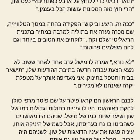
"תואר רביעי כדי ללחוץ על ארבע כפתורים?" כעס שון,
"הרי חוץ מזה המכונות עושות הכל בעצמן."
"ככה זה, היצע וביקוש" הפקידה בהתה במסך הטלוויזיה,
שם מכרה נערה את בתוליה למרבה במחיר בתכנית
הריאליטי 'שלם וקח', "לוקחים את הטובים ביותר וגם
להם משלמים פרוטות."
"לא נורא," אמרה לו מישל ערב אחד לאחר ששוב לא
מצא הצעת עבודה חדשה בתיבת ההודעות שלו, "תישאר
בבית ותטפל בתינוק. אני מעדיפה אותך על מטפלת
יקרה שאנחנו לא מכירים."
לבנם הראשון הם קראו פיטר על שם פיטר מרפי סולן
להקת באוהאוס. היו לו עיניים כחולות וגדולות כמו של
שון ושיער שחור כמו של מישל. שניהם היו מאושרים
כשהביטו בו נח בעריסתו, אבל כשמישל היניקה אותו,
עיניה פגשו את עיניו הדואגות של שון. לשניהם היה
ברור – החלב של מישל יזין גם אותם.