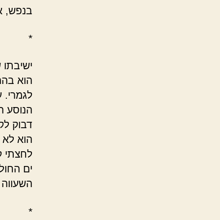
בנפש, אב
*
ישיבתו 
הוא בהה
לגמרי. 
הנוסע ה
דבוק לקר
הוא לא ח
לחצתי ק
ים החול
השעווה 
*