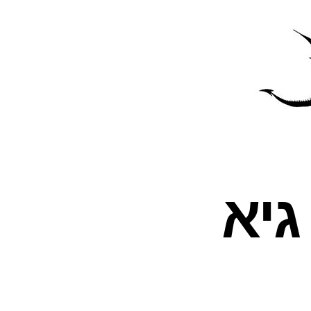
פרס
עינת
יא