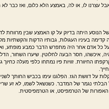
ל עצרנו לו, או לה, באמצע הלא כלום, ואז כבר לא הי
של הנוסע היתה בדיוק על קו האמצע שבין מרווחת לד
 קדימה בעיניו העגולות, גבותיו הדקות והקשתיות מק
על כל אדם אחר היה מתפרש הדבר כמבע מופתע, וא
יה, איכשהו, חסר הבעה לחלוטין. שיערו השחור, הדלי
קפתו החיוורת. זוויות פיו נמתחו כלפי מעלה כחיוך גד
ייך.
לות על דוושת הגז. הפלגנו עימו בכביש החותך לשני
 הבלתי נגמר של המדבר. כשנשאל לשמו, לא זע שריר
האפורות של הטרמפיסט, או הטרמפיסטית.