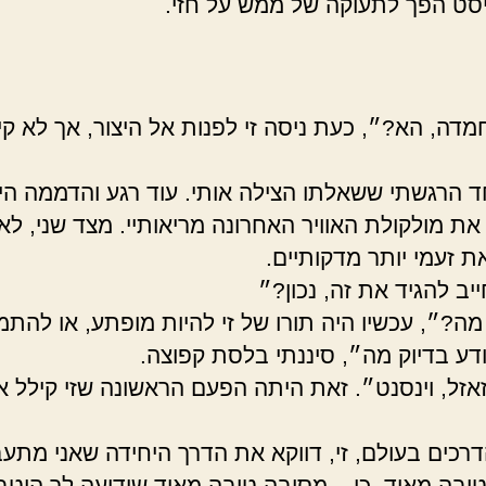
ט הפך לתעוקה של ממש על חזי.
מדה, הא?״, כעת ניסה זי לפנות אל היצור, אך לא קי
 הרגשתי ששאלתו הצילה אותי. עוד רגע והדממה הי
ת מולקולת האוויר האחרונה מריאותיי. מצד שני, לא 
ת זעמי יותר מדקותיים.
יב להגיד את זה, נכון?״
מה?״, עכשיו היה תורו של זי להיות מופתע, או להתמ
דע בדיוק מה״, סיננתי בלסת קפוצה.
אזל, וינסנט״. זאת היתה הפעם הראשונה שזי קילל א
רכים בעולם, זי, דווקא את הדרך היחידה שאני מתעב
ובה מאוד, כן – מסיבה טובה מאוד שידועה לך היטב,