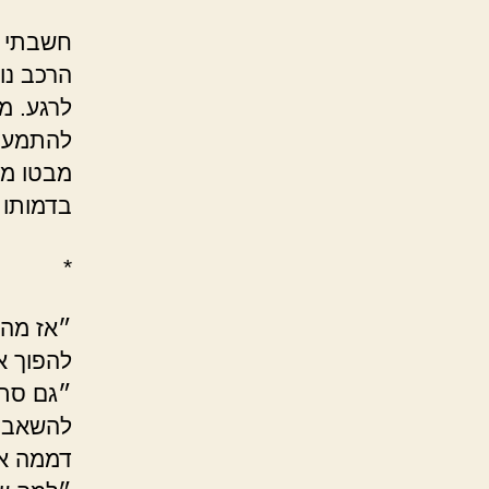
חשבתי ש
הרכב נו
לרגע. מב
להתמעט.
מבטו מע
בדמותו 
*
״אז מה 
להפוך א
״גם סתם
להשאב א
דממה אר