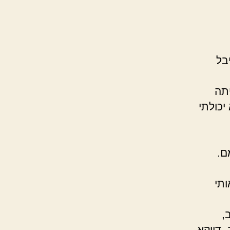
בל
תה
יכולתי
ם.
ותי
,
 דווקא