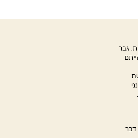
ת. גבר
ייתם
ת
ני
 דבר