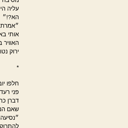
עליה היי
הא?!״
״אמרתי 
אותי בא
האוויר ב
ירוק נטו
*
חלפו יוב
פני רעדו
דברן כר
שאם הנו
״נסיעה 
להתרוקן