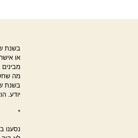
בשנת שמ
או אישה?
מבינים 
מה שחשו
בשנת שמ
יודע. ה
*
נסענו במ