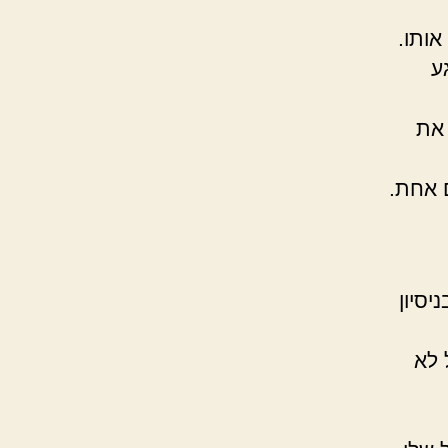
ותו.
ע
 את
 אחת.
סיון
 לא