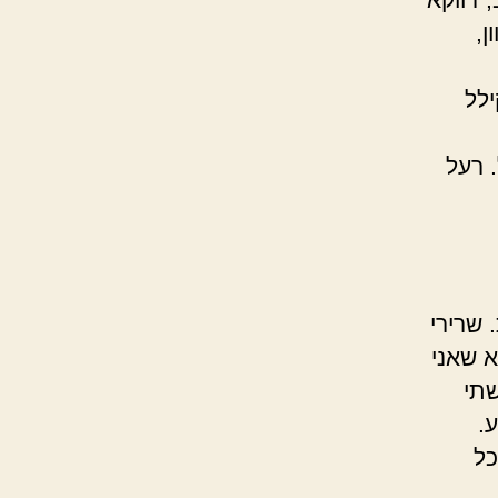
ן,
ילל
. רעל
 שרירי
א שאני
שתי
.
כל