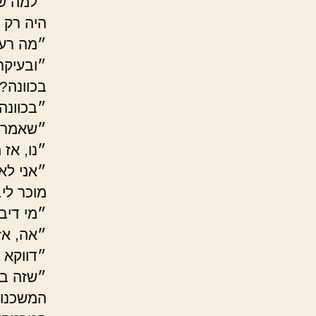
״למה שא
היה רק 
״מה רע 
״ובעיקר
בכוונה?
״בכוונה
״שאמרת
״נו, אז
״אני לא
מוכר לי.
״מי דיב
״אה, אז
״דווקא 
״שזה ב
המשכנו 