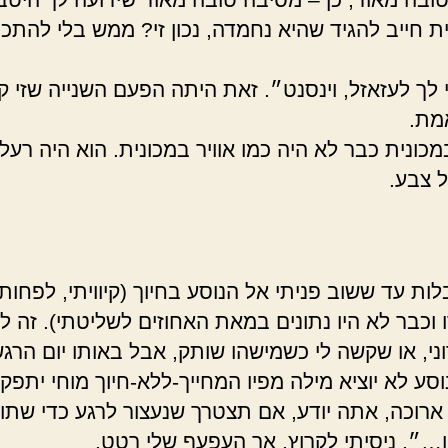
ת חייב להגיד שהיא נחמדה, נכון זי? ממש בלי להתכוו
לך לעזאזל, וינסנט״. זאת היתה הפעם השנייה שזי ק
מת.
מכונית כבר לא היה כמו אוויר במכונית. הוא היה רעל
ל צבע.
לות עד ששוב פניתי אל הנוסע בחיוך (קיוויתי, לפחות.
 וכבר לא היו נתונים במאת האחוזים לשליטתי). זה ל
וני, או שקשה לי כשמישהו שותק, אבל באותו יום הרג
סע לא יוציא מילה מפיו המחייך-ללא-חיוך מוחי יתפקע
ארוכה, אתה יודע, אם תצטרך שנעצור לרגע כדי שתו
…״, ניסיתי לקרוץ, אך העפעף שלי רטט.