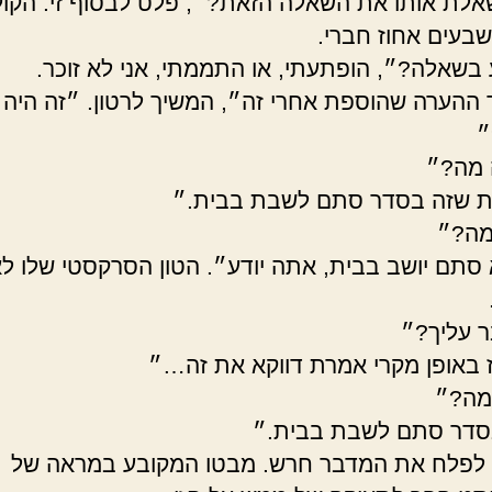
לת אותו את השאלה הזאת?״, פלט לבסוף זי. הקול
שבעים אחוז חברי.
בשאלה?״, הופתעתי, או התממתי, אני לא זוכר.
 ההערה שהוספת אחרי זה״, המשיך לרטון. ״זה היה
״
 מה?״
 שזה בסדר סתם לשבת בבית.״
 מה?״
 סתם יושב בבית, אתה יודע״. הטון הסרקסטי שלו לא
ר עליך?״
 באופן מקרי אמרת דווקא את זה…״
מה?״
סדר סתם לשבת בבית.״
לפלח את המדבר חרש. מבטו המקובע במראה של