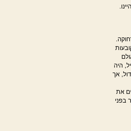
ינו.
חוקה.
ובעות
ולם
ל, היה
ול, אך
ים את
 בפני