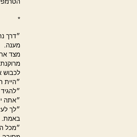
הטרמפיס
*
״דרך נח
מענה.
מצד אחד
מרוקנת א
לכבוש א
״היית חי
״להגיד 
״אתה יו
״לך לעז
באמת.
״מכל הד
מסיבה ט