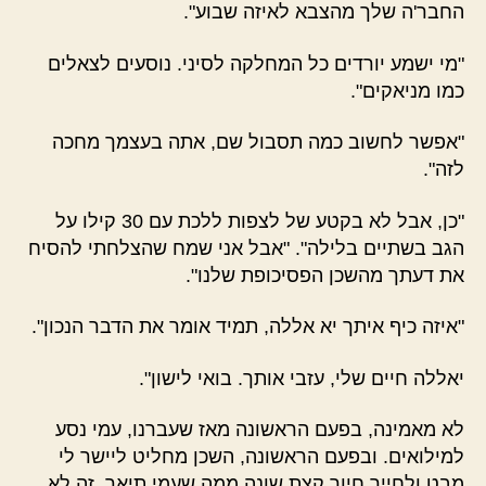
החבר'ה שלך מהצבא לאיזה שבוע".
"מי ישמע יורדים כל המחלקה לסיני. נוסעים לצאלים
כמו מניאקים".
"אפשר לחשוב כמה תסבול שם, אתה בעצמך מחכה
לזה".
"כן, אבל לא בקטע של לצפות ללכת עם 30 קילו על
הגב בשתיים בלילה". "אבל אני שמח שהצלחתי להסיח
את דעתך מהשכן הפסיכופת שלנו".
"איזה כיף איתך יא אללה, תמיד אומר את הדבר הנכון".
יאללה חיים שלי, עזבי אותך. בואי לישון".
לא מאמינה, בפעם הראשונה מאז שעברנו, עמי נסע
למילואים. ובפעם הראשונה, השכן מחליט ליישר לי
מבט ולחייך חיוך קצת שונה ממה שעמי תיאר. זה לא