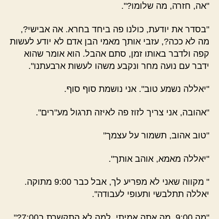
"אה, חזרה, מה שלומו?".
"בסדר את יודעת, כולנו פה ביחד בחרא. אה אבישי?,
מה לא ככה?, עזבי אותך מאמי הבן אדם לא יודע לעשות
קפה ולדבר באותו זמן, סתם אהבל. הוא אומר שהוא
ידבר עם נועה מחר ונקבע משהו לעשות ארבעתנו".
"יאללה נשמע טוב". אני נושמת סוף סוף.
"אהובה, אני צריך לזוז פה לאיזה תרגול מע"רים".
"טוב אהוב, תשמור על עצמך"
"יאללה מאמא, אוהב אותך".
" מקווה שאני לא מפריע לך, אבל כבר 9:00 מתוקה.
יאללה תתלבשי ותעופי לעבודה".
"מה 9:00, מה אתה אמיתי, למה לא התקשרת ב7:00?".