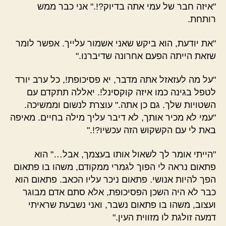
"איזה חבר של עמי אתה בדיוק?!." אני כבר ממש
רותחת.
"את יודעת, הוא ביקש שאני אשמור עלייך. אפשר לומר
שזאת הייתה הפעם אחרונה שדיברנו."
"על מה לעזאזל אתה מדבר, יא פסיכופת!, כל ערב יורד
לטפל בגינה כמו איזה קוקסינל!. יאללה תתקדם עם
השטויות שלך. גם כן אתה." עוצרת לנשום וממשיכה.
"עמי לא מכיר אותך, לא דיבר עליך מילה בחיים. מאיפה
באת לי עם הקשקוש הזה עכשיו?!."
"הייתי אומר לך לשאול אותו בעצמך, אבל…" הוא
פתאום נראה לי הפוך לגמרי ממקודם, משהו בו פתאום
הפך להיות אנושי. פתאום ניכר עליו הכאב. פתאום הוא
כבר לא היה השכן הפסיכופת, אלא סתם אדם מבוגר
ועצוב, משהו בו פתאום נשבר, ואני נשבעת שראיתי
דמעה זולגת לו מזווית העין."