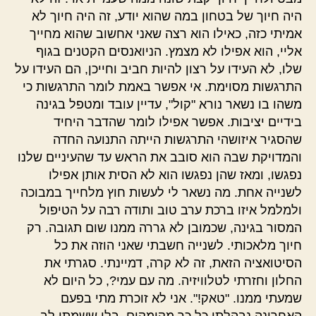
היה חיוך של בטחון במה שהוא יודע, זה היה חיוך לא
אמיתי כזה, כאילו הוא רצה שאני אחשוב שהוא מחייך
אליי, הוא אפילו לא מצמץ. הניואנסים הקטנים בגוף
שלו, לא העידו על רצון להיות חביב וחייכן, הם העידו על
התרגשות מסוימת. אי אפשר באמת לומר התרגשות כי
משהו בו נשאר נורא "קול", עדיין עובד ומטפל בגינה
בידיים יציבות. אפשר אפילו לומר שהדבר היחיד
שהסגיר איזושהי התרגשות הייתה התנועה החדה
והמדויקת שבה הוא סובב את הראש עד שהעיניים שלנו
נפגשו, ומאז שהן נפגשו הוא לא הסית אותן אפילו
לשנייה אחת. מה נשאר לי לעשות חוץ מלחייך במבוכה
ולמלמל איזו ברכת ערב טוב ותודה רבה על הטיפול
המסור בגינה, שכמובן לא גררה ממנו שום תגובה. רק
חיוך מלאכותי. לשנייה חשבתי שאני הוזה את כל
הסיטואציה הזאת, זה לא קרה, דמיינתי. סגרתי את
החלון וחזרתי לטלוויזיה. מה עם עמי?, כל היום לא
שמעתי ממנו. "טאק!". אני לא זוכרת מתי בפעם