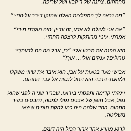
מהתהום, צחנה של ריקבון ושל שריפה.
״מה נראה לך המפלצות האלה שהזקן דיבר עליהם?״
״אם אני לעולם לא אדע, זה עדיין יהיה מוקדם מידי״
אמרתי, עיניי מרותקות לרצפה תחתיי.
הוא הפנה את מבטו אליי ״כן, אבל מה הם לדעתך?
טרולים? ענקים אולי… אוך!״
אבישי מעד בטעות על אבן. הוא איבד את שיווי משקלו
ולזוועתי הרבה הוא החל לנטות אל עבר התהום.
זינקתי קדימה ותפסתי בזרועו, שבריר שנייה לפני שהוא
נפל, אבל חופן של אבנים נפלו למטה, נחבטים בקיר
התהום. ההד שלהם היה כמו להקת תופים שיצאו
משליטה.
לרגע מזוויע אחד ארוך הכול היה דומם.