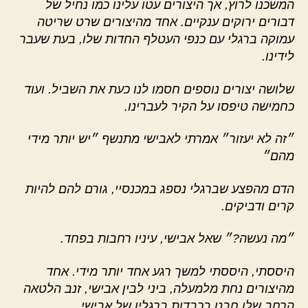
המשכנו לרוץ, אך היצורים עטו עלינו כמו נחיל של
דבורים ירוקים ענקיים. אחד מהיצורים שרט שריטה
עמוקה ברגלי עם כנפי העטלף החדות שלו, בעת שעבר
לידינו.
שלושה יצורים נוספים חסמו לנו כעת את השביל. ועוד
כחמישה טיפסו על הקיר לעברינו.
״זה לא יעזור״ אמרתי לאבישי מתנשף ״יש יותר מידי
מהם״
הדם מהפצע שברגלי נספג במכנסיי, גורם להם להיות
קרים ודביקים.
״מה נעשה?״ שאל אבישי, עיניו רחבות בפחד.
היססתי, היססתי למשך רגע אחד יותר מידי. אחד
מהיצורים נחת מלמעלה, ביני לבין אבישי, זנב הלטאה
הרחב שלו חבט בכבדות ברגליו של אבישי.