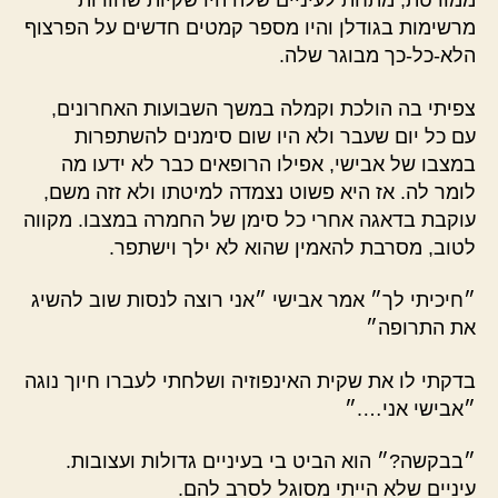
ממורטת, מתחת לעיניים שלה היו שקיות שחורות
מרשימות בגודלן והיו מספר קמטים חדשים על הפרצוף
הלא-כל-כך מבוגר שלה.
צפיתי בה הולכת וקמלה במשך השבועות האחרונים,
עם כל יום שעבר ולא היו שום סימנים להשתפרות
במצבו של אבישי, אפילו הרופאים כבר לא ידעו מה
לומר לה. אז היא פשוט נצמדה למיטתו ולא זזה משם,
עוקבת בדאגה אחרי כל סימן של החמרה במצבו. מקווה
לטוב, מסרבת להאמין שהוא לא ילך וישתפר.
״חיכיתי לך״ אמר אבישי ״אני רוצה לנסות שוב להשיג
את התרופה״
בדקתי לו את שקית האינפוזיה ושלחתי לעברו חיוך נוגה
״אבישי אני….״
״בבקשה?״ הוא הביט בי בעיניים גדולות ועצובות.
עיניים שלא הייתי מסוגל לסרב להם.