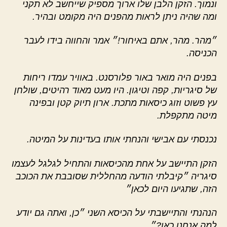
ונמוך. הזקן הלבן שלו ארוך מספיק שייחשב לא תקני
ומה שהיה ניתן לראות מהפנים היה מקומט ובהיר.
״מהר. מהר, אתם באיחור!״ אמר והחווה בידו לעבר
הכניסה.
בפנים היה מואר באור פלורסנט. באוויר עמדו ריחות
של סיגריות, קפה וטיגון. היו מעט מאוד רהיטים, שולחן
עץ פשוט וזוג כיסאות מתכת. ארון תיוק קטן ובפינה
מיטה מתקפלת.
נכנסתי עם אבישי והנחתי אותו בעדינות על המיטה.
הזקן התיישב על אחת מהכיסאות והתחיל לגלגל לעצמו
סיגריה ״קיבלתי הודעה מהחללית שסובבת את הכוכב
הזה, שתגיעו היום לכאן״
הנהנתי והתיישבתי על הכיסא השני ״כן, ואתה גם יודע
למה אנחנו כאן?״