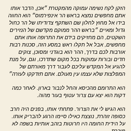
הזקן לקח נשימה עמוקה מהמקטרת ״אכן, הדבר אותו
אתם מחפשים נמצא בראש הר אינפירמוס״ הוא החווה
בידו אל מחוץ לחלון שם השתקף צדודיתו של הר כחול
גדול ומאיים ״בראש ההר ממוקם מקדשם של הנזירים
השקטים, הם מחזיקים בידם את התרופה אותו אתם
מחפשים, אבל אל תקלו ראש במסע הזה, סכנות רבות
אורבות לכם בדרך, ההר הוא בוגדני ומסוכן, צוקים
חדים ובורות עמוקות בכל מקום שתדרכו, וגם, על מנת
להגיע אל המקדש עליכם לעבור דרך מאורתם של
המפלצות שלא עצמו עין מעולם. אתם תזדקקו לעזרה״
הוא התרומם מהכיסא והחל לנבור בארון. לאחר כמה
דקות הוא יצא עם צרור עטוף בעור מהוה.
הוא הגיש לי את הצרור. פתחתי אותו, בפנים היה חרב
כסופה זוהרת, נוצצת כאילו סיימו הרגע להבריק אותו.
על הידית החומה היו חרוטות בזהב אותיות בשפה לא