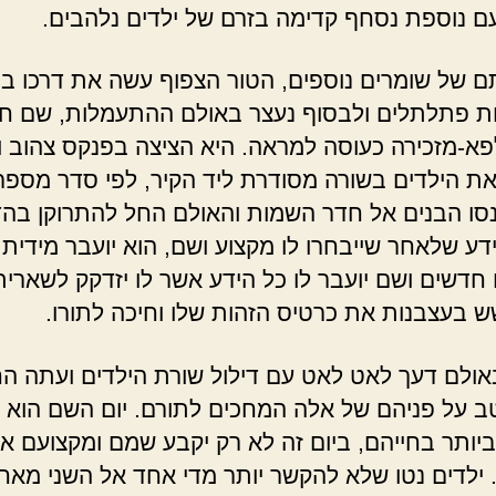
ם נוספת נסחף קדימה בזרם של ילדים נלהבים.
ם של שומרים נוספים, הטור הצפוף עשה את דרכו בין
ת פתלתלים ולבסוף נעצר באולם ההתעמלות, שם ח
א-מזכירה כעוסה למראה. היא הציצה בפנקס צהוב ו
את הילדים בשורה מסודרת ליד הקיר, לפי סדר מספר
סו הבנים אל חדר השמות והאולם החל להתרוקן בהד
' 296 ידע שלאחר שייבחרו לו מקצוע ושם, הוא יועבר מידית
חדשים ושם יועבר לו כל הידע אשר לו יזדקק לשארית 
ש בעצבנות את כרטיס הזהות שלו וחיכה לתורו.
ולם דעך לאט לאט עם דילול שורת הילדים ועתה ה
טב על פניהם של אלה המחכים לתורם. יום השם הוא ה
יותר בחייהם, ביום זה לא רק יקבע שמם ומקצועם א
ילדים נטו שלא להקשר יותר מדי אחד אל השני מאח