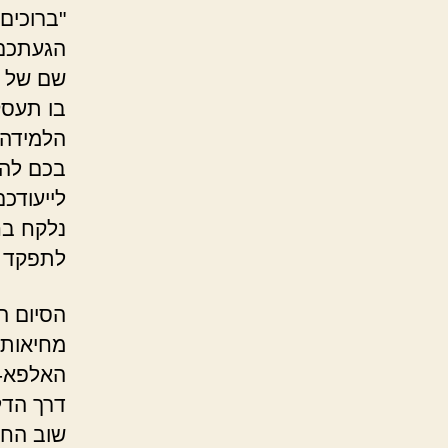
"ברוכים
הגעתכם 
שם של מ
בו תעסק
הלמידה 
בכם לה
לייעודכ
נלקח בח
לתפקד כ
מחיאות 
האלפא-ש
דרך הדל