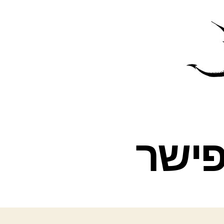
פרס
עינת
פישר