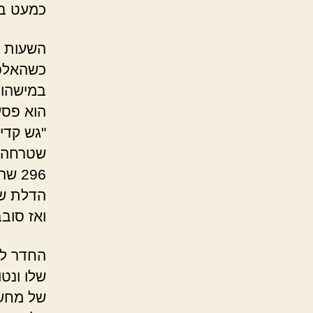
כמעט בל
השעות עברו 
כשהאלפא
במישהו 
הוא פסע
"גש קדי
שטרחה ל
296 
הדלת שא
ואז סוב
החדר לא
שלו ונטו