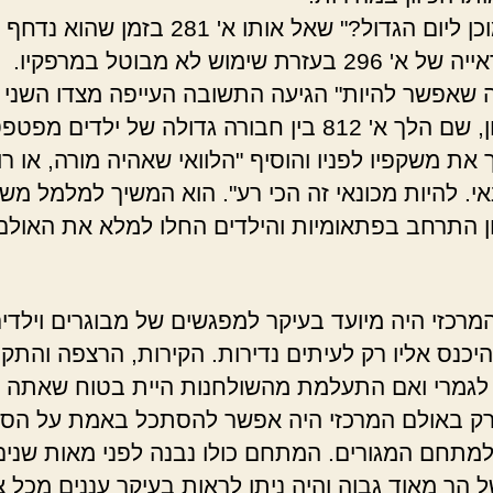
"אתה מוכן ליום הגדול?" שאל אותו א' 281 בזמן שה
 בעזרת שימוש לא מבוטל במרפקיו.
 שאפשר להיות" הגיעה התשובה העייפה מצדו השני 
המסדרון, שם הלך א' 812 בין חבורה גדולה של ילדים מפ
את משקפיו לפניו והוסיף "הלוואי שאהיה מורה, או רו
אי. להיות מכונאי זה הכי רע". הוא המשיך למלמל מש
 התרחב בפתאומיות והילדים החלו למלא את האולם
מרכזי היה מיועד בעיקר למפגשים של מבוגרים וילדי
יכנס אליו רק לעיתים נדירות. הקירות, הרצפה והתקר
לגמרי ואם התעלמת מהשולחנות היית בטוח שאתה 
 רק באולם המרכזי היה אפשר להסתכל באמת על הס
מתחם המגורים. המתחם כולו נבנה לפני מאות שנים
 הר מאוד גבוה והיה ניתן לראות בעיקר עננים מכל צ