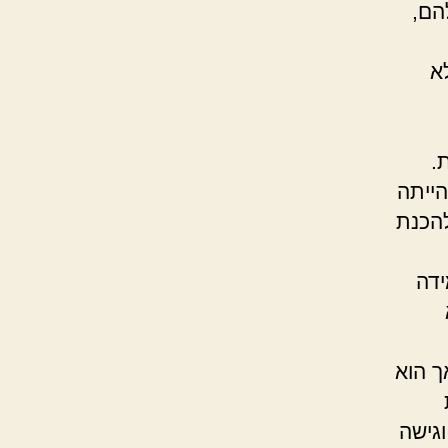
הם,
א
ת.
הייתה
להכנת
ידה
ך הוא
גישה