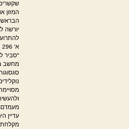
שקשרים 
המזון או
הבראשונ
יורשה ל
להתרועע
א
"סביר לה
מחשב מר
סגסוגות
נוקלידי
מסויימת
ולהעשיר
מעמדם א
עדיין ה
מקלחת נ