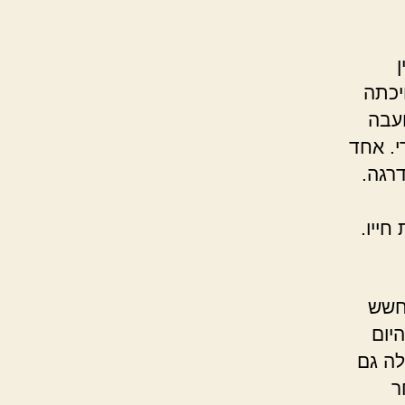
יכתה
עבה
י. אחד
רגה.
חייו.
חשש
יום
לה גם
ר