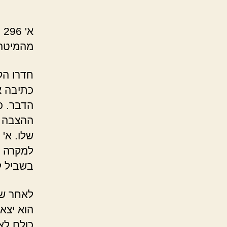
א
מהמיטה
חדרו הק
כתיבה א
הדבר. כ
ההצבה ל
למקרה ש
בשביל ל
לאחר שע
הוא יצא
כולם לאו