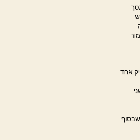
סך
ש
ור
ק אחד
מדו שני
 שבסוף