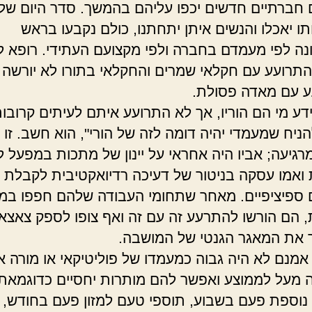
חברתיים חדשים יכפו עליהם בהמשך. סדר היום של
תו יאכלו והנשים איתן יתחתנו, כולם נקבעו בראש
ה לפי מעמדם בחברה ולפי מקצועם העתידי. רופא ל
התרועע עם חקלאי שמרים והחקלאי בתורו לא יורשה
 עם מאדה פסולת.
' 296 ידע מי הם הוריו, אך לא התרועע איתם לעיתים קרובו
ניח שמעמדי יהיה דומה לזה של הורי", הוא חשב. זו 
גיעה; אביו היה אחראי על יינון של מתכות במפעל 
 ואמו עסקה בניטור של דעיכה רדיואקטיבית לקבלת
ם ספיציפיים. מאחר שתחומי העבודה שלהם חפפו במ
, הם הורשו להתרעע זה עם זה ואף צופו לספק צאצא
 את המאגר הגנטי של המושבה.
מנם לא היה גבוה כמעמדו של פוליטיקאי או מורה א
יה מעל לממוצע ואפשר להם מותרות יחסיים כדוגמאת
וספת פעם בשבוע, תוספי טעם למזון פעם בחודש, ו