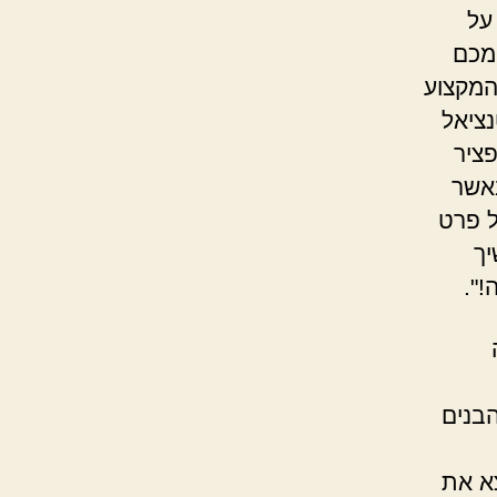
על
 מכם
המקצוע
ציאל
פציר
אשר
ל פרט
יך
".
בכמה
בנים
 ולאחר דקה של הידחפות א' 296 מצא את