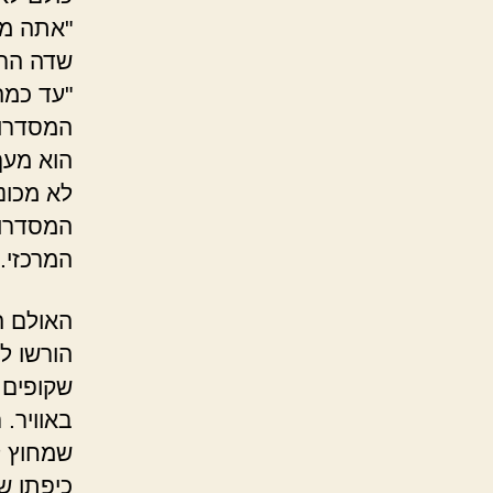
שדה הראייה של א' 296
"עד כמה
הוא מעך 
לא מכונ
המסדרון
המרכזי.
האולם ה
הורשו לה
שקופים 
באוויר.
שמחוץ ל
כיפתו של