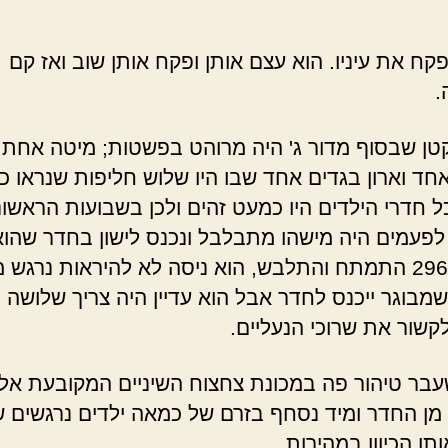
' 296 פקח את עיניו. הוא עצם אותן ופקח אותן שוב ואז קם
.
טן שבסוף מדור ג' היה מרוהט בפשטות; מיטה אחת, 
חד וארון בגדים אחד שבו היו שלוש חליפות שנראו כול
ל חדרי הילדים היו כמעט זהים ולכן בשבועות הראשונ
פעמים היה מישהו מתבלבל ונכנס לישון בחדר שהוא
שלו. א' 296 התמתח והתלבש, הוא ניסה לא להיראות נרגש 
מבוגר ייכנס לחדר אבל הוא עדיין היה צריך שלושה ני
קשור את שרוכי הנעליים.
בר טיהור פה במכונת צחצוח השיניים המקובעת אל 
 מן החדר ומיד נסחף בזרם של כמאה ילדים נרגשים 
תו הכיוון במהירות.