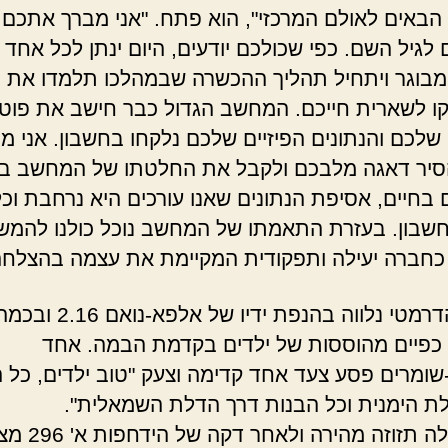
 הבאים לאולם המרכזי", הוא פתח. "אני מברך אתכם 
לגיל השם. כפי שכולכם יודעים, היום ינתן לכל אחד
בוגר ויתחיל תהליך ההכשרה שבמהלכו תלמדו את 
ו לשארית חייכם. המחשב הגדול כבר חישב את פוטנ
שלכם והנתונים הפיזיים שלכם נלקחו בחשבון. אני מ
סיר דאגה מלבכם ולקבל את החלטתו של המחשב ב
ם בחיים, אסיפת הנתונים שאנו עורכים היא נרחבת וכ
שבון. בעזרת התאמתו של המחשב נוכל כולנו להמש
חברה יעילה ותפקודית המקיימת את עצמה בהצלחה!
הסיום הדרמטי נלווה בהנפת ידיו של אלפא-נואם 2.16 ו
כפיים מהוססות של ילדים בקדמת הבמה. אחד
ומרים פסע צעד אחד קדימה וצעק "טוב ילדים, כל ה
ת הימנית וכל הבנות דרך הדלת השמאלית".
שוב החלה תזוזה מהירה