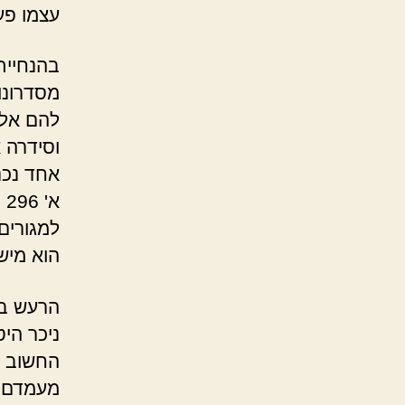
עצמו פע
בהנחיית
מסדרונו
להם אלפ
וסידרה 
אחד נכנ
א
למגורים 
הוא מיש
הרעש בא
ניכר הי
החשוב ב
מעמדם. 