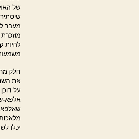
של האול
שיסתיר 
מעבר לה
מוזכרת 
להיות ק
משמעותה
חלק מהי
את השני
אלפא-שו
מלאכותי
יכלו לשמ