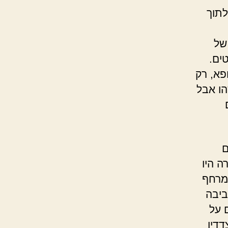
וא נדחף לתוך
של
טפטים.
פא, רק
הו אבל
ם
ה היו
מרחף
ביבה
 על
דדיו