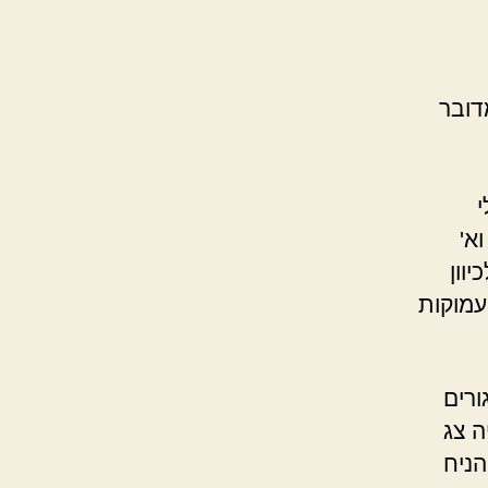
דובר
א'
וון
עמוקות
ורים
ה צג
2 פסע אליו והניח