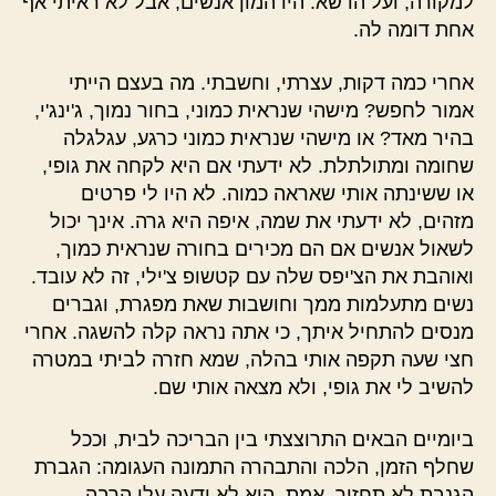
למקורה, ועל הדשא. היו המון אנשים, אבל לא ראיתי אף
אחת דומה לה.
אחרי כמה דקות, עצרתי, וחשבתי. מה בעצם הייתי
אמור לחפש? מישהי שנראית כמוני, בחור נמוך, ג'ינג'י,
בהיר מאד? או מישהי שנראית כמוני כרגע, עגלגלה
שחומה ומתולתלת. לא ידעתי אם היא לקחה את גופי,
או ששינתה אותי שאראה כמוה. לא היו לי פרטים
מזהים, לא ידעתי את שמה, איפה היא גרה. אינך יכול
לשאול אנשים אם הם מכירים בחורה שנראית כמוך,
ואוהבת את הצ'יפס שלה עם קטשופ צ'ילי, זה לא עובד.
נשים מתעלמות ממך וחושבות שאת מפגרת, וגברים
מנסים להתחיל איתך, כי אתה נראה קלה להשגה. אחרי
חצי שעה תקפה אותי בהלה, שמא חזרה לביתי במטרה
להשיב לי את גופי, ולא מצאה אותי שם.
ביומיים הבאים התרוצצתי בין הבריכה לבית, וככל
שחלף הזמן, הלכה והתבהרה התמונה העגומה: הגברת
הגנבת לא תחזור. אמת, היא לא ידעה עלי הרבה