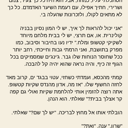
הסתכלתי עליו, כמהה, אבל הוא היה כל כך צעיר, צנום
ושרירי, חתיך אפילו, עם רעמת השיער האדמדם. כל כך
לא מתאים לקולו, ולזכרונות שהעלה בי.
"אני יכול להראות לך איך, יש לי המון נסיון בבניה
קולינרית. או, אם תרצי, יש לי בבית מלחם מיוחד
לשקיקי קטשופ ומלח." ידיו נעו בחיבור וסיבוב, כמו
מפרק בתושבת, ואני הרמתי גבות וחייכתי, רחב יותר
ככל שחוסר הנוחות שלו גבר. ג'ינג'ים שמסמיקים בכל
הגוף זה כיף, והיה נראה שהוא יהיה קל להבכה.
קמתי מהכסא, ועמדתי כשחזי, עטוי בבגד ים, קרוב מאד
לחזה החשוף שלו. "אז מה, אדון מהנדס שקיות קטשופ.
אתה רוצה להזמין אותי להלחמת שקיות ואולי גם קפה
קר אצלך בבית?" שאלתי. הוא הנהן.
הובלתי אותו אל מחוץ לבריכה. "יש לך שם?" שאלתי.
"שרון." ענה. "ואת?"