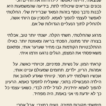
שמצאתי, הייתה לאפשר לילדה הזו את החיים הכי
נכונים ובריאים שיכולתי לתת, בידיעה שהמשמעות היא
לבנות נדבך נוסף בזהות המאד שברירית שלי. החלטתי
לאפשר לעצמי להפוך לאמא. להסכין עם היותי אשה,
ולהחליק לתוך הנעליים הגדולות של אם.
מרגע שהחלטתי, חשתי הקלה. ישנתי יותר טוב, אכלתי
בצורה יותר מתונה, הפכתי בריאה ומאוזנת יותר. כאילו
ההתלבטויות הקודמות גבו מחיר שערער אותי, ופתאום
משאיפסתי את המצפן, הגלים נרגעו וזרמו איתי.
קראתי המון. על נשיות, פמיניזם, זכויותיי כאשה. על
אמהות, הריון, ילדים. תחומים שמעולם עניינו אותי,
ועכשיו השלמתי ידע חסר. קיוויתי שאדע לאהוב את
הילדה המבשילה בתוכי, שאצליח לתפקד כאמא. הרעיון
להפוך לאמא יחידנית, לגדל ילדה לבדי, כשאני עצמי כל
כך לא יודעת מי אני באמת, היה מפחיד.
חיפשתי מקורות תמיכה, נשים במצבי. אבל אחרי