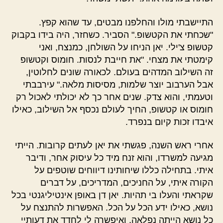
התיישבתי מולו והחלפנו מבטים, עד שהוא קפץ.
"שכחתי את הקטשופ." הסביר. כשחזר, היה בידו בקבוק
קטשופ צ'ילי. יאן הניחו על השולחן, כמנצח, ואני
קימטתי את מצחי. "את חייבת לנסות. חומוס וקטשופ
זה השילוב המדהים בעולם. לכאורה שונים לחלוטין,
אבל הערבוב יוצר שלמות, מסיסות מלאה." עירבבתי
וטעמתי, והוא צדק. שנים אחר כך לא יכולתי לאכול רק
חומוס או קטשופ, החיך לעולם נכסף אל השילוב, כאילו
איבדו זכות קיום בנפרד.
אחרי ראש השנה, פגשתי את יאן לעתים קרובות. הייתי
מגיעה למשרדו, והוא זנח מיד כל עיסוק אחר, ודיבר
איתי. בתחילה כללו שיחותינו דיווחים שוטפים על
הקורה איתי, על החניכים, המדריכים, על דברים
שקראתי והעלו בי תהיות. יאן דן באופן אינטיליגנטי בכל
נושא, כאילו ידע הכל על הכל. האפשרות להתנצח על
כל נושא הייתה נפלאה, ואיפשרה לי לחדד את דעותיי