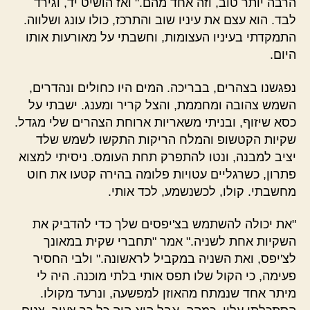
הרבה יותר טוב, וזה אחד מהם." ואז הושיט יד, וגירד
לבד. הוא עצם את עיניו שוב והתרכז, כולו עונג ושלווה.
התמקדתי בעיניו העצומות, וחשבתי על מאורעות אותו
היום.
נפגשנו בצהרים, בבריכה. המים היו כחולים ונהדרים,
השמש צהובה ומחממת, והצל קריר ומענג. ישבתי על
כסא שיזוף, ובניתי משאריות ארוחת הצהרים שלי מגדל.
שקיות הקטשופ והמלח הריקות התקשו לשמש שלד
יציב למבנה, ונטו להתפרק תחת העומס. ניסיתי למצוא
פתרון, כשרגליים עטויות פלומה בהירה קטעו את חוט
מחשבתי. קולו, לכשנשמע, לכד אותי.
"את יכולה להשתמש בצ'יפסים שלך כדי להדביק את
השקיות אחת לשניה." אמר "תחברי שקית במאונך
לצ'יפס, ואת השניה במקביל לראשונה." ולבי החסיר
פעימה, כי הקול שלו תפס אותי בלתי מוכנה. היה לי
מיתר אחד שנמתח מהאוזן למפשעה, ונרעד מקולו.