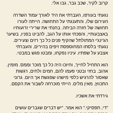
קרוב לקיר, שכב גבר, גבו אלי.
נגעתי בעורפו, העברתי את היד לאורך עמוד השדרה
העירום שלו, והתענגתי על התחושה. הייתה לעורו
תחושה של חזרה הביתה. בחנתי את שרירי זרועותיו
באצבעותיי, והפכתי אותו על הגב, להביט בפניו, בשיער
הג'ינג'י המתולתל שהקיף פנים כל כך רזים וצעירים.
נגעתי בלסתו המחוספסת זיפים בהירים, והעברתי
אצבע על שפתיו. עיניו נפקחו, ומבטו פגש במבטי.
הוא התחיל לחייך, וחיוכו היה כל כך מוכר וממס. מזמין.
אהוב. בחזי ובטני פעמו להם, חמים ולחים, רגשות
שאסור להרגיש כלפי מישהו שפגשת אך היום. גרוני
התכווץ, מאין מלים. הייתי מוכרחה לשבור את הקסם.
גירדתי את אשכיו.
"די, תפסיקי." הוא אמר. "יש דברים שגברים עושים