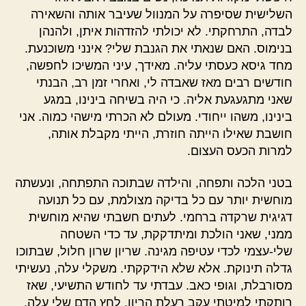
השלישית שסיפרה על המנוול שעיבר אותה והשאירה
לבדה, התרחקתי. לא יכולתי להזדהות איתן, ולהנהן
בנימוס. האם שנאתי את הגנבת שלי? אינני משוכנעת.
מחד גיסא כעסתי עליה. מאידך, עיני המשיכו לחפשה,
חודשים רבים מאז שאבדה לי, ואחרי זמן רב, הבנתי
שאני מתגעגעת אליה. כי היה בשיחה בינינו, במגע
בינינו, משהו ייחודי. מעולם לא הכרתי מישהי כמוה. אני
חושבת שאילו הייתה חוזרת, הייתי מקבלת אותה,
למרות הכעס העצום.
בטני הלכה ותפחה, והילדה שבתוכה התפתחה, ונעשתה
מוחשית יותר עם כל בדיקה מצולמת, עם כל תנועה
דגיגית שרקדה ברחמי. לעתים חשבתי שהיא מוחשית
ממני, שאני הולכת ומיתדקקת, עד כדי השטחה
שלי-עצמי לכדי עטיפה מגינה. שריון שרון חלול, שבתוכו
גדלה תינוקת. אלא שלא הידקקתי. משקלי עלה, נעשיתי
מסורבלת, וגופי כאב. עבדתי עד לחודש התשיעי, שאז
רותקתי למיטתי עקב רעלת הריון. לחץ הדם שלי עלה,