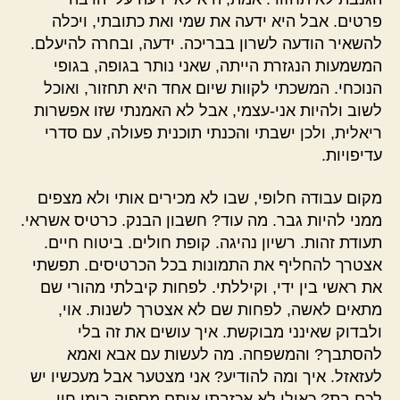
פרטים. אבל היא ידעה את שמי ואת כתובתי, ויכלה
להשאיר הודעה לשרון בבריכה. ידעה, ובחרה להיעלם.
המשמעות הנגזרת הייתה, שאני נותר בגופה, בגופי
הנוכחי. המשכתי לקוות שיום אחד היא תחזור, ואוכל
לשוב ולהיות אני-עצמי, אבל לא האמנתי שזו אפשרות
ריאלית, ולכן ישבתי והכנתי תוכנית פעולה, עם סדרי
עדיפויות.
מקום עבודה חלופי, שבו לא מכירים אותי ולא מצפים
ממני להיות גבר. מה עוד? חשבון הבנק. כרטיס אשראי.
תעודת זהות. רשיון נהיגה. קופת חולים. ביטוח חיים.
אצטרך להחליף את התמונות בכל הכרטיסים. תפשתי
את ראשי בין ידי, וקיללתי. לפחות קיבלתי מהורי שם
מתאים לאשה, לפחות שם לא אצטרך לשנות. אוי,
ולבדוק שאינני מבוקשת. איך עושים את זה בלי
להסתבך? והמשפחה. מה לעשות עם אבא ואמא
לעזאזל. איך ומה להודיע? אני מצטער אבל מעכשיו יש
לכם בת? כאילו לא אכזבתי אותם מספיק בימי חיי.