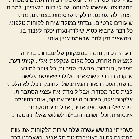
המלחיצה, שינשמו לרווחה. גם לי רווח בלעדיהן, למרות
הצורך להתפרנס. חילקתי פרסומות בצמתים, נתתי
שיעורים פרטיים, עבדתי במוקד שירות לקוחות טלפוני.
כל דבר שהביא כסף, שילדה-נערה יכלה לעבוד בו,
ושהשאיר זמן למה שבאמת עניין אותי.
ידע היה כוח, נחמה במוצקותן של עובדות, בריחה
למציאות אחרת. בכל מקום שנקלעתי אליו, קניתי דעת:
ספרים, חוברות, מחשבי ספריות, כל צוהר למידע
שנקרה בדרכי. כשמצאתי סלולרי שאיפשר גלישה
ברשת, הפכה תאוות המידע שלי לחובקת כל. לא הלכתי
לבית ספר מסודר, אבל לימדתי את עצמי הסתברות,
אלקטרוניקה, היסטוריה יוונית עתיקה, אימפרסיוניזם.
הידע שלי הושג ספוראדית, אבל נבע מסקרנות
אינסופית, וכל תשובה הובילה לשלוש שאלות נוספות.
כשהייתי בת שש עשרה שלח שירות הלקוחות את צוות
התמיכה לסיור באוניברסיטת תל אביב. כשעברנו דרך