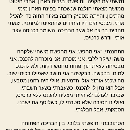
נטשתי את הקפה, וחיפשתי בגדים בארון. אחרי חיטוט
ממושך מצאתי חולצה שנשכחה בפינת הארון מימי
מהתיכון, והייתה מספיק רחבה באזור החזה כדי להכיל
אותי. מכנסי הים היו היחידים שהתאימו למותניי. יצאתי
מהבית בריצה אל שער הבריכה. השומר בכניסה עצר
אותי, ודרש כרטיס.
התחננתי. "אני מחפש. אני מחפשת מישהי שלקחה
משהו שיקר ללבי. אני מוכרח. אני מוכרחה להכנס. אני
מבטיחה לצאת תוך פחות מחמש דקות, ולא להכנס
למים. בבקשה. בבקשה." אני חושב שאפילו בכיתי שוב.
מה שכנע אותו? אולי הדמעות, אולי היה רחמן מטבעו,
אבל הוא נתן לי להכנס. כשעברתי בשער חשבתי,
שכגבר לעולם לא הייתי מצליח להכנס ללא כרטיס,
ואולי זו הסיבה שלא סטרתי לו, כשליטף את ישבני.
הסמקתי, אבל הבלגתי.
הסתובבתי וחיפשתי בלובי, בין הבריכה הפתוחה