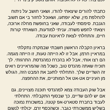
כתבתי להורים שיצאתי להודו, ושאני חושב על ניתוח
להחלפת מין, שלא יופתעו, ושאוכל לחזור בי אם תשוב
הגנבת. סימסתי לעבודה, שאני בחופשת מחלה ארוכה,
ויצאתי לחפש משרה. עניתי למודעות, השארתי קורות
חיים, והתחלתי לצאת לראיונות עבודה.
בראיון הקבלה הראשון חשבתי שבמקרה נתקלתי
במראיין חרמן. אבל זו לא הייתה טעות, זו הייתה מגמה.
הם רצו אותי, אבל לא בהכרח כמהנדסת. התרגזתי. לך
תוכיח שאתה מהנדס טוב, כשכל מה שהמראיינים רואים
זה השדיים שלך. התחלתי לתעב את המבט הזה, הגולש
מן העיניים אט-אט אל המותניים, את ההחפצה.
אבל שוק העבודה צמא למהנדסי תוכנה מצויינים, גם
אם יש להם שדיים, כך שבסוף התקבלתי. התחלתי
לעבוד בחברת סטארט-אפ קטנה, במשכורת נמוכה
בשליש ממשכורתי כגבר, וכשהכסף זרם, יכולתי לנשום