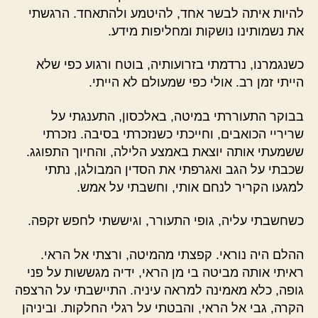
להיות איתה לבשר אחד, להיטמע ולהתאחד. הרגשתי
את נשמותינו נושקות ומחליפות מידע.
כשנגמרנו, נרדמתי בזרועותיה, בוטח ורגוע כפי שלא
הייתי זמן רב. אולי כפי שמעולם לא הייתי.
בבוקר התעוררתי במיטה, באלכסון, התענגתי על
שריריי הכואבים, וחייכתי כשנזכרתי בסיבה. נזכרתי
ששמעתי אותה יוצאת באמצע הלילה, והחיוך התפוגג.
שכבתי על הגב ואגרפתי את הסדין המבולגן, נתתי
למגעו הקריר לנחם אותי, וחשבתי על אמש.
כשחשבתי עליה, גופי התעורר, וגיששתי לחפש זקפה.
ההלם היה נוראי. קפצתי מהמיטה, ורצתי אל הראי.
ראיתי אותה מביטה בי מן הראי, ידיה מגששות על פני
גופה, כלא מאמינה למראה עיניה. התיישבתי על הרצפה
הקרה, גבי אל הראי, והבטתי על רגלי החלקות. וביניהן