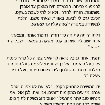
המתרחק. שוב. רתחתי. סגרתי לסתותיי בכוח כדי
להמנע מצריחה. הבנאדם היה מעצבן עד אובדן
עשתונות. חזרתי לחדרי, ולא יכולתי לשבת בשקט,
הכעס גרם לי לבעוט באוויר. יצאתי משם, והלכתי
למשרדו, במטרה לצעוק עליו עד שארגע.
דלתו הייתה פתוחה כדי חריץ. דחפתי אותה, ומצאתי
אותו יושב ליד שולחן, קנקן משקה בשמאלו. "שבי. שתי
משהו."
"תגיד, אתה גנוב? נראה לך שאני צפויה כל כך?" כעסתי
עליו, על ההזמנה, על כך שנעניתי להזמנה, על החומוס
בצלחת במרכז השולחן ולידו צלחת פיתות, ועל הריר
שעלה בפי.
ידו המשיכה להחזיק בקנקן. "לא. את לא צפויה. אבל
אנחנו מגיעים ממקומות דומים, אני ואת. לכן אולי אני
מנחש טוב יותר מהרגיל." יאנוס מזג משקה לתוך כוס,
ושתה בלגימה אחת. "תשתי משהו?"