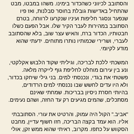
והסתובב לכיווני כשהכדור בימינו. משהו במבטו, מבט
שהתחיל באדישות גובלת בחוסר סבלנות, ואז פיו
שנפער ונסגר חליפות ועיניו שנקרעו לרווחה, בטרם
הסתובב במהירות לעבר הקיר שלו. אבל הפעם כשלו
חבטותיו, הכדור ברח, והאיש עצר שוב, בלא שהסתובב
לעברי, ושרירי שכמותיו נותרו מתוחים. ידעתי שהוא
מודע לקיומי.
המשכתי ללכת לבריכה, וגיליתי שקוד הלבוש אקלקטי,
ונע בין עירום מוחלט לחליפת גוף לייקרה מלאה.
פשטתי את בגדי, ונכנסתי למים. בני גילי שיחקו בכדור,
ולא היו עדים לחשש שבו נכנסתי למים הרדודים,
בהיותי חסרת ניסיון בבריכות. שמחתי שאינם
מסתכלים, שהמים מגיעים רק עד החזה, ושהם נעימים.
"אביב." הקול היה עמוק, והרטיט את עורי. הסתובבתי
אליו. הוא עמד בקצה הבריכה, חזו חשוף עדיין, מחבט
הסקווש על כתפו. מקרוב, ראיתי שהוא ממש זקן, אולי