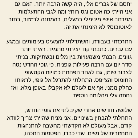
יחסם של גברים אלי, היה קשה הרבה יותר. האם גם
אני הייתי כה אטום וגס רוח? ומה לגבי ההתעלמות
ממרחב אישי מינימלי במעלית, בהמתנה לרמזור, בתור
לאוטובוס? לא הזמנתי את זה.
התרכזתי בעבודה, והשתדלתי להמעיט בעימותים ובמגע
עם גברים. כתבתי קוד יצירתי מתמיד. ראיתי יותר
גוונים, הבנתי משמעויות בין מלים ובשתיקות. בניתי
סדר יום עם הרבה פעילות גופנית, כי גופי החדש נטה
לצבור שומן, גם לאחר הפחתת כמויות הקטשופ
החומוס והצ'יפס. התחלתי להתרגל אל גופי, לראותו
כחלק ממני, אף אם לעולם לא אקבלו באופן מלא. ואז
נחתה עלי מהלומה נוספת.
שלושה חודשים אחרי שקיבלתי את גופי החדש,
התחלתי להבחין בשינויים. אני מניח שהייתי צריך לוודא
קודם, אבל מעולם לא הקדשתי מחשבה להתנהגות
המחזורית של נשים. שדי כבדו, הפטמות התכהו,