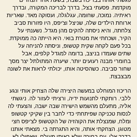
מוקדמת. פסעתי בצל, בדרך לבריכה המקורה, ובדרך
ראיתיה. נמוכה, שחומה, עגלגלה, ועסוקה מאד. שאריות
ארוחת הילדים שלה, שניצל וצ'יפס, היו פזורות סביב
צלחתה, והיא ניסתה להקים מהן מגדל. נשענתי על
הקיר, ושכחתי את מטרת בואי. היא הייתה כה ממוקדת.
בכל פעם לקחה שקית קטשופ, וניסתה להניחה על
שתים שעמדו בניצב, בדומה למגדל קלפים, אבל
בחומרי מבנה רעועים יותר. שיערה המתולתל יצר מסך
שחור סביבה. כשהסיטה אותו, יכולתי לראות את לשונה
מבצבצת.
הריכוז המוחלט במעשה היצירה שלה הצחיק אותי ונגע
ללבי. רותקתי לתנועות ידיה, ורציתי לעזור לה. ניגשתי
אליה, מתעלם מהשמש הישירה שבה ישבה, והצעתי לה
לנסות טכניקה שפיתחתי כדי לחבר בין שקיקי קטשופ
ומלח, שמנצלת את הקוהזיה של הקטשופ לצ'יפס חצי
מטוגן. הצחקתי אותה, והיא התגרתה בי. מצאתי אותנו
בדרך אלי, עם בחורה שלא ראיתי מעולם, שאפילו לא