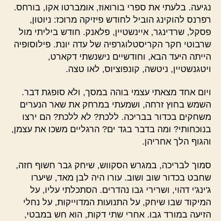
נגיעה. בלעתי את ספרי בורואוז, אומברטו אקו, בורחס.
רפרנס להוקינג הוביל לחודש פיזיקה מרוכז: ניוטון,
פסקל, שרדינגר, איינשטיין, פלאנק. חודש ביליתי מול
שרבוטי חקר הקריסטלוגרפיה של עדה יונת. פילוסופיה
הייתה היעד הבא, וחודשיים נישנשתי דקארט,
ויטגנשטיין, ניטשה, קונפוציוס, לאו טצה.
ויום אחד מצאתי עצמי בוהה במסך, ולא סופגת דבר.
השמש בחוץ זרחה, ושמעתי במרחק את שאר הנערים
משחקים בכדור בבריכה. ללכת? לא ללכת? הם ירצו
בנוכחותי? ומה בדבר בגד ים? הרגליים משכו את עצמן,
והגוף הלך אחריהן.
סמוך לבריכה, במגרש הסקווש, שיחק גבר חשוף חזה,
שחבט בכדור שוב ושוב. עורו היה לבן מאד, שיערו
ג'ינג'י דהוי, ושרירי גבו נהדרים. הסתכלתי עליו, על
המיקוד שבו שיחק, על התנועות המדוייקות, על נחלי
הזיעה במורד גבו. אחרי שתי דקות, הוא חש במבטי,