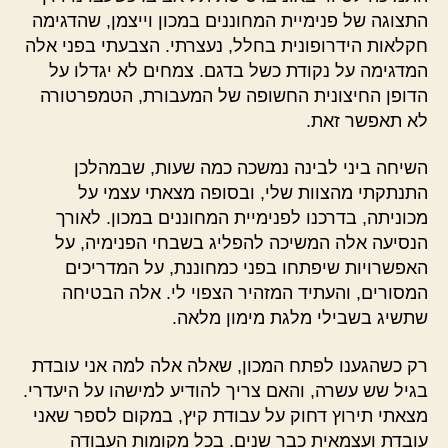
התצוגה של פנימיית המחוננים במכון וייצמן, שהדגימה
חקלאות הידרופונית בחלל, נעצרתי. הצבעתי בפני אלה
המדגימה על נקודת כשל בדגם. צמחים לא יגדלו על
הדופן החיצונית החשופה של המעבורת, הטמפרטורה
לא תאפשר זאת.
השיחה ביני לבינה נמשכה כמה שעות, שבמהלכן
התנתקתי מהצוות שלי, ובסופה מצאתי עצמי על
מכוניתה, בדרכנו לפנימיית המחוננים במכון. לאורך
הנסיעה אלה המשיכה להפליג בשבחי הפנימיה, על
האפשרויות שיפתחו בפני כמחוננת, על המדריכים
המסורים, והעתיד המזהיר הצפוי לי. אלה הבטיחה
שתשיג בשבילי מלגת מימון מלאה.
רק כשהגענו לפתח המכון, שאלה אלה למה אני עובדת
בגיל שש עשרה, והאם צריך להודיע למישהו על היעדרי.
מצאתי תירוץ דחוק על עבודת קיץ, במקום לספר שאני
עובדת ועצמאית כבר שנים. בכל מקומות העבודה