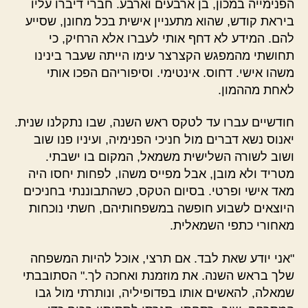
הפנימייה במכון, בן ארבעים וארבע. חברי דיברו עליו
ביראת קודש, שהוא מתעניין אישית בכל מחונן, שסייע
להם. המידע לא דחף אותי לעברו אלא הרחיק, כי
תחושתי מהמפגש הקצרצר עימו הייתה שעבר בינינו
משהו אישי. דחוס. אינטימי. וסיפוריהם הפכו אותי
לאחת מההמון.
חודשיים עברו עד לטקס ראש השנה, שבו נתקלנו שנית.
יאנוס נשא דברים מול חניכי הפנימיה, ועיניו פנו שוב
ושוב לשורה השלישית משמאל, המקום בו ישבתי.
מטריד ולא מובן, אבל מפייס משהו, לפחות יחסו היה
מאד אישי ופרטי. בסיום הטקס, כשהתבוננתי בחניכים
היוצאים לשבוע חופשה במשפחותיהם, חשתי נוכחות
מאחורי כתפי השמאלית.
"אני יודע שאת לבד. אם תרצי, אוכל להיות המשפחה
שלך בראש השנה. את מוזמנת ואחכה לך." הסתובבתי
שמאלה, להאשים אותו בפדופיליה, ונותרתי מול גבו