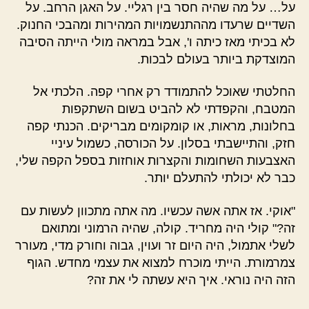
על… על מה שהיה חסר בין רגליי. על האגן הרחב. על
השדיים שרעדו מההתנשמויות המהירות ומהבכי החנוק.
לא בכיתי מאז כיתה ו', אבל במראה מולי הייתה הסיבה
המוצדקת ביותר בעולם לבכות.
החלטתי שאוכל להתמודד רק אחרי קפה. הלכתי אל
המטבח, והקפדתי לא להביט בשום השתקפות
בחלונות, מראות, או קומקומים מבריקים. הכנתי קפה
חזק, והתיישבתי בסלון. על הכורסה, כשמול עיניי
האצבעות השחומות והקצרות אוחזות בספל הקפה שלי,
כבר לא יכולתי להתעלם יותר.
"אוקי. אז אתה אשה עכשיו. מה אתה מתכוון לעשות עם
זה?" קולי היה מחריד. קולה, שהיה הרמוני ומתואם
לשלי אתמול, היה היום זר ועוין, גבוה וחורק מדי, מעורר
צמרמורת. הייתי מוכרח למצוא את עצמי מחדש. הגוף
הזה היה נוראי. איך היא עשתה לי את זה?