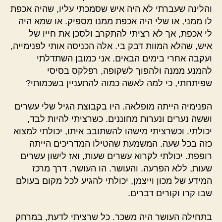
והלינה שעברתי לא היה איש שסמכתי עליו, שהיה אכפת
לו ממני, או שלי היה אכפת ממנו מספיק. או שמא היה
לי אכפת, אך לא רציתי להתקרב ולסכן את חייו של
איש, שהלא המוות דבק בי. אלה הכניסה אותי לפנימייה,
ועקבה אחרי בימים הבאים. אני כמובן השתדלתי
להמנע ממנה ולהפוך לשקופה, רפלקס בסיסי
שפיתחתי, כי למה לאשה כמוה להתעניין בשכמותי?
הפנימיה הייתה מופלאה. היו בקבוצת הגיל שלי עשרים
וששה נערים ונערות מחוננים. כשרציתי להיות לבד,
יכולתי. וכשרציתי מישהו להשתובב איתו, יכולתי למצוא
כזה בכל שעה. המשמעת שהטילו המדריכים הייתה
רופפת. יכולתי לקרוא עשרים שעות, ואז לישון עשרים
שעות, ללא הפרעה. והעושר. הו העושר. דרך מרכז
המידע של מכון וייצמן, יכולתי להגיע לכל מקום בעולם
שבו קרו וקורים דברים.
בתחילה העושר היה משכר. כל שרציתי לדעת, במרחק