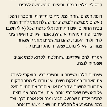
קרסוליי מלאו בצקת, וראייתי היטשטשה לעתים.
רופא הנשים שוחח עמי, נזף בי תדירות, והסבריו הפכו
נואשים מפגישה לפגישה, עד ששלח אותי לחדר המיון
בבית החולים, שם התייחסו אלי כרפת שכל (אולי חשבו
שאבין פחות מהיותי אישה?), אמרו שקיים חשש רציני
לחיי ולחיי העובר, שהם מאשפזים אותי להשגחה
צמודה, ושאולי מוטב שאפרד מהקרובים לי.
אמרתי להם שיזדיינו. שהחלטתי לקרוא לבתי אביב,
ושאחיה לנצח.
שעתיים חלפו משיחה זו, וחשתי ברע. הזעקתי לעזרה
את האחות במחלקת נשים, ואז נותרו לי מספר דקות
אחרונות לחשוב: עד כמה אני אוהבת את החיים האלו,
על האנשים שאהבתי ואהבו אותי, עד כמה אני רוצה
להכיר ילדה זו שכמעט הגיע זמנה ולא אזכה בכך, ועד
כמה אתגעגע אל הקליפה הזו שאני משאירה אחרי.