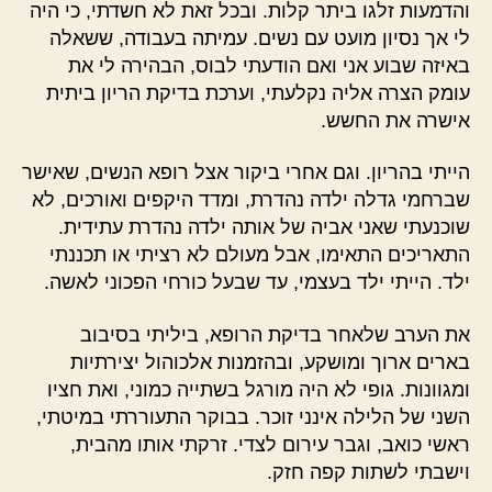
והדמעות זלגו ביתר קלות. ובכל זאת לא חשדתי, כי היה
לי אך נסיון מועט עם נשים. עמיתה בעבודה, ששאלה
באיזה שבוע אני ואם הודעתי לבוס, הבהירה לי את
עומק הצרה אליה נקלעתי, וערכת בדיקת הריון ביתית
אישרה את החשש.
הייתי בהריון. וגם אחרי ביקור אצל רופא הנשים, שאישר
שברחמי גדלה ילדה נהדרת, ומדד היקפים ואורכים, לא
שוכנעתי שאני אביה של אותה ילדה נהדרת עתידית.
התאריכים התאימו, אבל מעולם לא רציתי או תכננתי
ילד. הייתי ילד בעצמי, עד שבעל כורחי הפכוני לאשה.
את הערב שלאחר בדיקת הרופא, ביליתי בסיבוב
בארים ארוך ומושקע, ובהזמנות אלכוהול יצירתיות
ומגוונות. גופי לא היה מורגל בשתייה כמוני, ואת חציו
השני של הלילה אינני זוכר. בבוקר התעוררתי במיטתי,
ראשי כואב, וגבר עירום לצדי. זרקתי אותו מהבית,
וישבתי לשתות קפה חזק.