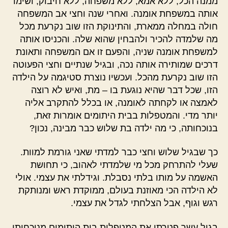
ממנה הכל, ללא אמא, ללא משפחה, ללא חיבוק, ושימו
אותה במשפחת אומנה. ואחרי שנה וחצי אב המשפחה
חולה במחלה ממארת, והתינוקת הזו שוב נקרעת מכל
מה שלמדה להכיר ולהבחין שהוא שלה. והכניסו אותה
למשפחת אומנה שניה, והפעם זו אם המשפחה ותאונת
דרכים שמותירה אותה נכה, ובגיל שנתיים וחצי הפעוטה
הזו שוב נקרעת מהכל. ועכשיו נוצרת סטיגמה על הילדה
הזו, שכל דבר שהיא נוגעת בו – מת, ואיש לא רוצה
לאמצה או לקחתה לאומנה, או בכלל להתקרב אליה
יותר מדי. והמטפלות בבית היתומים אומרות זאת,
בנוכחותה, כי מה ילדה בת שלוש כבר מבינה, נכון?
כך שבגיל שלוש וחצי כבר למדתי שאני גורמת למוות.
שעלי להתרחק מכל מי שלמדתי לאהוב, כי תחושת
האשמה על מותו בלתי נסבלת. וגידלתי את עצמי. אולי
לא הילדה הכי מאוזנת בעולם, ממוקדת ראש ומנותקת
רגש וגוף, אבל הצלחתי לגדל את עצמי.
בגיל עשר פטרתי את המטפלות בית היתומים מנוכחותי