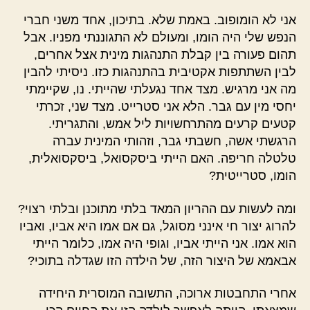
אני לא הומופוב. באמת שלא. בתיכון, אחד משני חברי
הנפש שלי היה הומו, ומעולם לא התגוננתי מפניו. אבל
תהום פעורה בין קבלת התנהגות מינית אצל אחרים,
לבין השתתפות אקטיבית בהתנהגות כזו. ניסיתי להבין
מה אני מרגיש. מצד אחד נגעלתי שהייתי. נו, שקיימתי
יחסי מין עם גבר. הלא אני סטרייט. מצד שני, זכרתי
קטעים קרעים מהתרחשויות ליל אמש, והתגריתי.
הרגשתי אשה, חשבתי גבר, וזהותי המינית עברה
טלטלה חריפה. האם הייתי ביסקסואל, ביסקסואלית,
הומו, סטרייטית?
ומה לעשות עם ההריון המאד בלתי מתוכנן ובלתי רצוי?
להרוג יצור חי אינני מסוגל, גם אם אמו היא אביו, ואביו
הוא אמו. אני הייתי אביו, וגופי היה אמו, כלומר הייתי
אבאמא של היצור הזה, של הילדה הזו שגדלה בתוכי?
אחרי התחבטות ארוכה, התשובה המוסרית היחידה