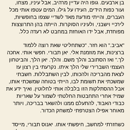
בן ארבעים. גופו היה עדיין מרהיב, אבל עיניו, מצחו,
ועור כפות הידים, העידו על גילו. המים עטפו אותי מכל
העברים, והייתי מודעת מאד לשדיי שצפו בחופשיות,
לירכיי וישבני, ולעיניו הסוקרות. הייתה בהן התרוצצות
מפוחדת, אבל ידו האוחזת במחבט לא רעדה כלל.
"אביב." הוא חזר. "כשתחליטי שאת רוצה ללמוד
ברצינות, את מוזמנת אלי. יאן תבורי. חפשי אותי. אחכה
לך." ואז הסתובב והלך משם. והלך. יאן הלך, והביטחון
העצמי השברירי שלי הלך איתו. נקרעתי בין רצון עז
לצאת מהבריכה ולהכותו, לבין השתבללות. חשבתי
שמשכתי את תשומת לבו, הייתי בטוחה שמשכתי אותו,
אבל ההסתלקות הזו בלבלה אותי לחלוטין. ואיך ידע את
שמי? אחרי התחבטות החלטתי לשמור על שאריות
כבודי האבוד, להתעלם ממנו ולהשאר בבריכה, ויותר
מאוחר אפילו הצטרפתי למשחק הכדור.
כשחזרתי למחשב, חיפשתי אותו. יאנוס תבורי, מייסד