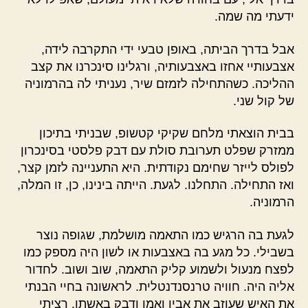
ידעתי מה שמה.
אבל בדרך הביתה, באופן טבעי ידי התקרבה לידה,
אצבעותיי אחזו באצבעותיה, ורגלינו סינכרנו את קצב
ההליכה. כשהתחילה לזמזם שיר, נעניתי לה בהרמוניה
של קול שני.
בבית הוצאתי מלחם שקיקי קטשופ, שבניתי בתיכון
ממזרק שפלט תערובת סולת עם דבק פלסטי בסינכרון
לפולס לייזר שחימם נקודתית. היא התעניינה לזמן קצר,
ואז התחילה. התחלנו. לגעת. הייתה בינינו, כן, זו המלה,
הרמוניה.
לגעת בה הרגיש כמו התאמה מושלמת, שגופה נוצר
בשבילי. כל מגע בה באצבעות או לשון היה מספק כמו
לפצח מנעול ולשמוע קליק התאמה, שוב ושוב. לחדור
אליה היה. חוויה טרנסנדנטלית. לראשונה בחיי הבנתי
את האיש שעוזב את אביו ואמו ודבק באשתו. רציתי