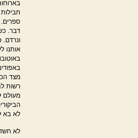
בארוחות
חבילות 
ספרים. 
דבר. כש
ונרדם. 
אותנו לע
באוטובו
באפודים
מצד הכב
רשות לח
מעולם ל
הביקורי
לא בא ל
לא חשדתי