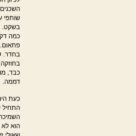
השכנים 
שותפי ע
בשקט. אם
כמה דקו
פתאום. 
בחדר. ש
בחוזקה 
כבד, מו
דממה.
כעת היה
התחיל ל
השמיכה 
הוא לא 
שאולי ז