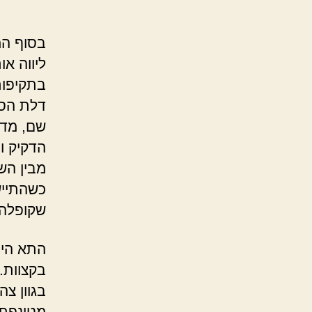
בסוף המ
ליווה או
בתקיפות
דלת הסו
שם, מדי 
הדקיק ו
מבין הש
כשהתייש
שקופלה 
התא היה
בקצוות.
בגוון צ
מטונפת, 