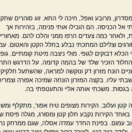
סדרון, מרובע ואפל, חיכה לי התא. זוג סוהרים שתקנ
תי אל הכניסה. הם הובילו אותי פנימה, בזהירות אך
, ולאחר כמה צעדים הרפו ממני והלכו להם. מאחוריי
רגים וצלילם המתכתי נבלע בחלל הקטן והאטום. עמ
הכלא דבוקים לגופי. מולי ניצבה מיטת קומתיים. גופ
החלוד הזכיר שלד של בהמה קדומה. על הדרגש התחת
ניים הונח מזרון דק ונוקשה למראה, שהשתעל חלקיקי
בתי עליו. בקצה המזרון הונחה שמיכה אפורה וצמרית
בגסות. משכתי אותה אליי והתעטפתי בה.
 קטן ועלוב. הקירות מצופים טיח אפור, מתקלף ומשח
 באחד הקירות נקבע חלון קטן ומסורג, מגלה פיסת ש
הוב עמום. בפינת החדר עמדה אסלה, שגם ממרחק נ
ולידה כיור קטן. לאורך הקיר שמולי ניצב דרגש עשוי 