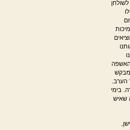
לשולחן
ו
ום
יכות
ציאים
תנו
ו
 האשפה
 מבקש
 הערב.
. בימי
 שאיש
שן,