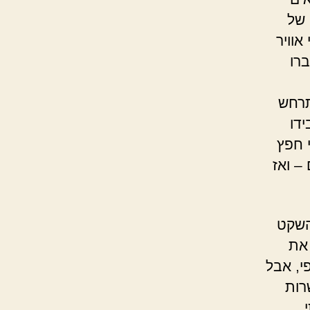
 של
אוויר
ברו
תרחש
דו
 חפץ
– ואז
השקט
 את
י, אבל
רות