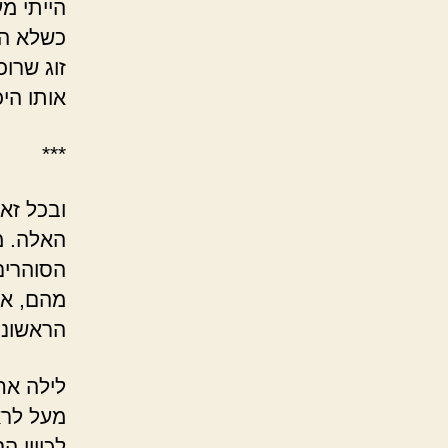
הייתי מ
כשלא הי
זוג שרו
אותו היכ
***
ובכל זא
האלה. מ
הסוהרים
מהם, או 
הראשונה
לילה אח
מעל לרא
לכיוון 