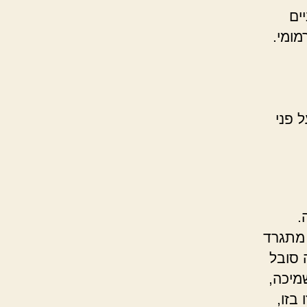
ים
מומי.
ל פני
.
 מתגרד
 סובל
מיכה,
בזו,