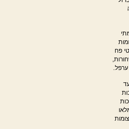
תי
מות
טי פח
ורות,
ערפל.
עד
ות
כות
לאו
צומות