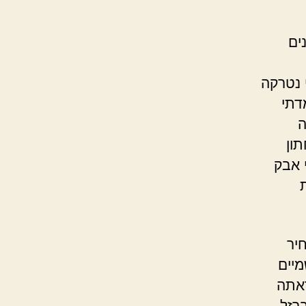
ים
 נטרקה
דתי
ה
ון
 אבק
יר
מיים
ראתה
ברזל