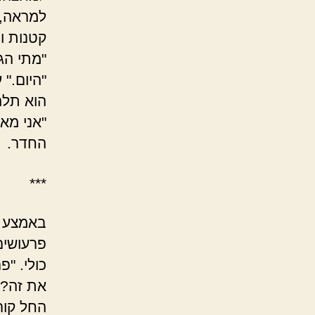
למראה, ש
קטנות ו
"מתי הג
"היום." ע
הוא תלה
"אני מאמ
החדר.
***
באמצע ה
פרעושים
כולי. "
את זה?"
החל קור