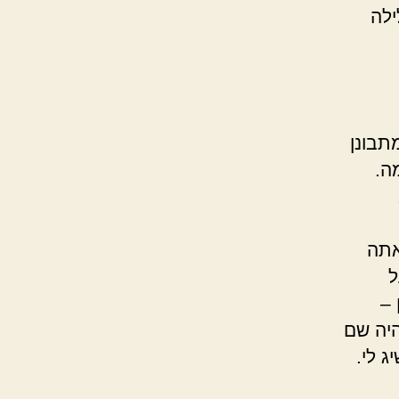
ילה
תבונן
ה.
אתה
ל
 –
היה שם
ג לי.