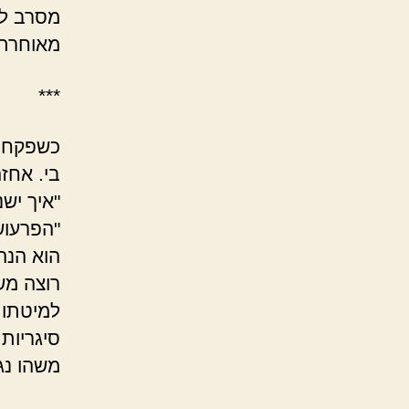
מסרב לג
מאוחרת
***
כשפקחתי
בי. אחז
"איך יש
"הפרעושי
הוא הנה
רוצה מש
למיטתו. 
סיגריות
משהו נג