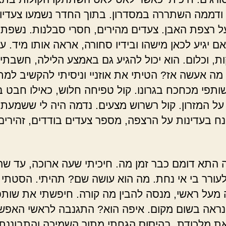
ודממה השתררה במסדרון. בתוך החדר נשמעו צעדיו
ל רצפת האבן. צעדים מהירים, חסרי סבלנות. נשפתי 
 יגיע לכאן מישהו ובידיו סחורה, אראה אותו מיד. ע
ת, וכלום. הוא יכול להגיע גם באמצע הלילה, חשבתי
מה אעשה אז? הטיתי את אוזניי וניסיתי להקשיב למ
ותפי מכחכח בגרונו. קול טפיחה חלוש, כאילו חבט בי
על המזרון. קול רשרוש מצעים. נדמה היה לי ששמעתי
נח בעדינות על הרצפה, מספר צעדים בודדים, זהירים 
 התא דומם כבר זמן מה. חיכיתי שעה ארוכה, עד ש
עורר בי אי נחת. מה הוא עושה שם? תהיתי. הסטתי
מעל ראשי, מנסה להבין מה קורה. חיפשתי את שותפ
נראה בשום מקום. איפה הוא? התגנבה לראשי האפש
את מלכודת. בהיסוס הגחתי מתוך השמיכה והתבוננתי