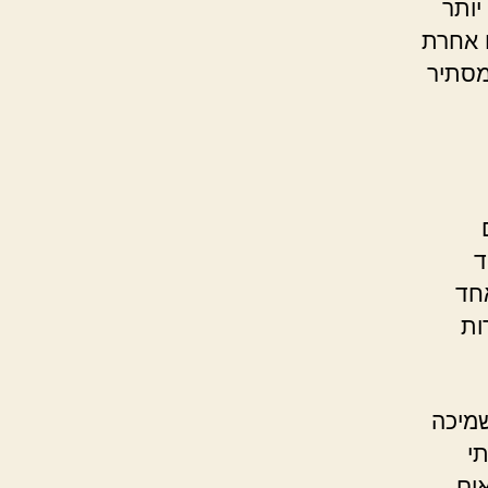
יותר
 אחרת
מסתיר
ד
אחד
ות
שמיכה
י
ים