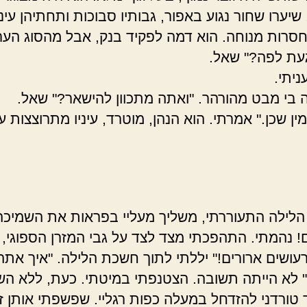
יערו שחור נגוע באפור, גבותיו סבוכות ותחתיהן עיני
חסרות מנוחה. הוא דמה לפקיד בנק, אבל מהסוג הער
עת לפה?" שאל.
ניתי.
 בי מבט מהורהר. "ואתה מתכוון להישאר?" שאל.
ין שכן." אמרתי. הוא הנהן, מוטרד, עיניו מתרוצצות ע
לילה התעוררתי, משליך מעליי בפראות את השמיכה
! נהמתי. התהפכתי מצד לצד על גבי המזרן הספוגי,
פרעושים ארורים!" יללתי לתוך חשכת הלילה. "איך אתה
 לא הייתה תשובה. הצטנפתי במיטתי. כעת, ללא הש
 טורדני להזדחל במעלה כפות רגליי. שפשפתי אותן זו 