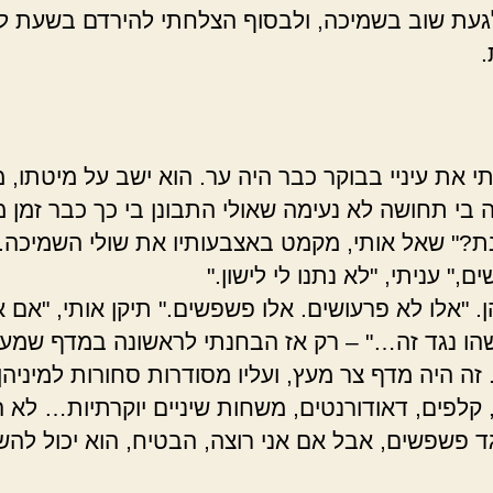
עת שוב בשמיכה, ולבסוף הצלחתי להירדם בשעת ל
.
 את עיניי בבוקר כבר היה ער. הוא ישב על מיטתו, מ
ה בי תחושה לא נעימה שאולי התבונן בי כך כבר זמן מ
נת?" שאל אותי, מקמט באצבעותיו את שולי השמיכה.
ם," עניתי, "לא נתנו לי לישון."
ן. "אלו לא פרעושים. אלו פשפשים." תיקן אותי, "אם 
הו נגד זה…" – רק אז הבחנתי לראשונה במדף שמע
זה היה מדף צר מעץ, ועליו מסודרות סחורות למיניהן
, קלפים, דאודורנטים, משחות שיניים יוקרתיות… לא 
ד פשפשים, אבל אם אני רוצה, הבטיח, הוא יכול להשי