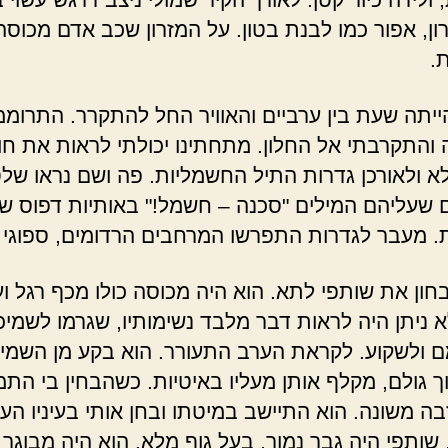
רון, אפור כמו לבנת בטון. על המזרון שכב אדם מכוסה
.
יתה שעת בין ערביים והאוויר החל להתקרר. התרוממ
והתקרבתי אל החלון. מתחתינו יכולתי לראות את חו
א ולאורכן גדרות התיל החשמליות. פה ושם נראו של
 שעליהם המילים "סכנה – חשמל!" באותיות דפוס שח
. מעבר לגדרות התפרשו המרחבים הרדומים, ספוגי 
בחון את שותפי לתא. הוא היה מכוסה כולו מכף רגל ו
א ניתן היה לראות דבר מלבד נשימותיו, שגרמו לשמיכ
 ולשקוע. לקראת הערב התעורר. הוא בקע מן השמי
ך גולם, מקלף אותן מעליו באיטיות. כשהבחין בי התמ
בה משונה. הוא התיישב במיטתו ובחן אותי בעיניו הע
שותפי היה גבר נמוך, בעל גוף מלא. הוא היה מבוגר