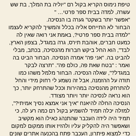
טיפת נימוס הקריא בקול רם "יוליה בת המלך, בת שש
עשרה, למדה בבית ספר פרטי… "
"אפשר יותר בשקט" גערה בו הנסיכה.
הבחור לא התייחס אליה בכלל והמשיך להקריא לעצמו
"למדה בבית ספר פרטי?, באמת אני רואה שאין לה
כמעט חברים, אוהבת תירס, גרה במגדל, בצפון הארץ,
לבד", הוא החל ביקש חברות מהנסיכה, בכתב, מבלי
להביט בה. "אני פה" אמרה הנסיכה. הבחור הביט בה
ואמר : "בטח שאת פה, כולם פה". "תרצה לבקר
במגדל?", שאלה הנסיכה. הבחור מלמל משהו כמו
תודה על ההזמנה, אבל זה נשמע לי רחוק מידי והחל
להתרחק מהנסיכה במהירות וככל שהתרחק יותר, כך
הוא נראה לנסיכה יותר ויותר מצודד.
הנסיכה החלה להיאנח "איך אני אמצא נסיך אמיתי?",
למזלה יכלה תמיד להשמיע בקול רם כמה רע לה, כי
תמיד היה לידה העכבר שהתנהג כאילו הוא מקשיב
ושאפשר היה להקליק עליו ולהזיז אותו ממקום למקום
כדי למצוא פיתרון, העכבר פתח בהכנעה אתרים שונים