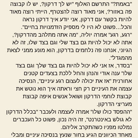
"באמת?" התרשם האלוף "יש לך דרקון?, יש לו קבוצה
פה באזור?, אני מאוד רוצה להצטרף, הייתי רוצה מאוד
להיות בקשר עם דרקון, אני יודע איך דרקון נראה
והכל…פשוט לא היו לי מספיק הזדמנויות בחיים".
"רגע, רגע" אמרה יוליה, "מה אתה מתלהב מהדרקון?,
אתה לא יכול להיות גם בצד שלי וגם בצד שלו, זה לא
הגיוני, אנחנו פה נלחמים בדרקון, הוא מונע ממני לצאת
מהמגדל".
"בסדר, אז אני לא יכול להיות גם בצד שלך וגם בצד
שלו" ענה אודי והנהן והחל ללכת בצעדים קטנים
אחורנית "אז את יכולה לעצום רגע עיניים", הנסיכה
עצמה את העיניים רק חצי וראתה איך הוא נוטש את
קבוצת לוחמי הדרקון ושואל אנשים איפה קבוצת
מעריצי הדרקון.
"ההפסד כולו שלו" אמרה לעצמה ולעכבר "בכלל הדרקון
לא גולש באינטרנט", זה היה נכון, פשוט כל העכברים
נמלטו מפניו כשהתקרב אליהם.
מאחד הכיוונים הגיע בחור שנעץ בנסיכה עיניים ומבלי