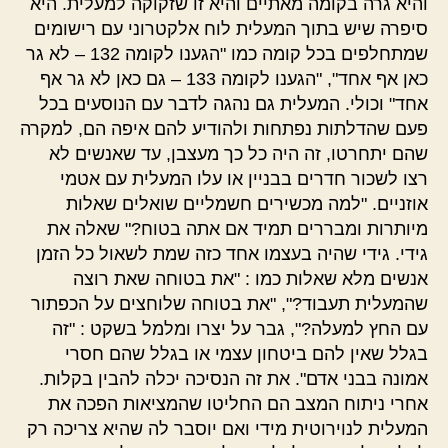
והיא גרה בקומה מאתיים והיא זו שזקוקה למעלית. היא
סיפרה שיש בתוך המעלית לוח אלקטרוני עם רישומים
שמתחלפים בכל קומה כמו "הגענו לקומה 132 – לא גר
כאן אף אחד", "הגענו לקומה 133 – גם כאן לא גר אף
אחד" וכולי. המעלית גם נהגה לדבר עם הנוסעים בכל
פעם שהדלתות נפתחות ולהודיע להם איפה הם, למקרה
שהם יתחרטו, זה היה כל כך מעצבן, עד שאנשים לא
רצו לשכור חדרים בבניין או עלו המעלית עם אטמי
אוזניים. "למה מכשירים חשמליים שואלים שאלות
מיותרות ומבררים תמיד אם אתה בטוח?" שאלה את
גידי. גידי שהיה בעצמו אחד כזה שמת לשאול כל הזמן
אנשים מלא שאלות כמו : "את בטוחה שאת רוצה
שהמעלית תעבוד?", "את בטוחה שלוחצים על הכפתור
עם החץ למעלה?", גבר על יצרו ומלמל בשקט : "זה
בגלל שאין להם ביטחון עצמי או בגלל שהם חסרי
אמונה בבני אדם". את זה הנסיכה יכלה להבין בקלות.
אחרי ניתוח המצב הם החליטו שהמציאות הפכה את
המעלית לנוירוטית מידי ואם יוסבר לה שהיא צריכה רק