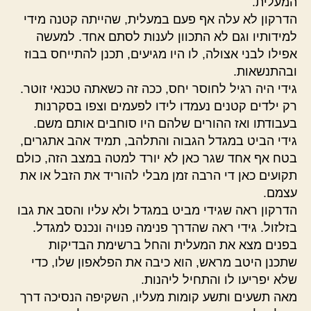
המעלית.
הדרקון לא עלה אף פעם במעלית, שהייתה קטנה מידי
למידותיו וגם לא התכוון לענות לסתם אחד. למעשה
אפילו לבני אצולה, לו היו מגיעים, תכנן להתייחס בבוז
ובהתנשאות.
גידי היה רגיל לחוסר יחס, ככה זה כשאתה טכנאי זוטר.
רק ילדים קטנים נעמדו לידו לפעמים וצפו בסקרנות
בעבודתו ואז ההורים שלהם היו סוחבים אותם משם.
גידי הביט במגדל הגבוה והתלהב, תמיד אהב אתגרים,
בטח אף אחד שגר כאן לא יורד למטה במצב הזה, כולם
תקועים כאן די הרבה זמן מבלי להוריד את הזבל או את
עצמם.
הדרקון ראה שגידי מביט במגדל ולא עליו והסב את גבו
בזלזול. גידי ראה שהדרך פנימה פנויה ונכנס למגדל.
בפנים מצא את המעלית והחל ברשימת הבדיקות
שתכנן היטב מראש, הוא כיבה את הפלאפון שלו, כדי
שלא יפריעו לו והתחיל ליהנות.
מאה תשעים ותשע קומות מעליו, השקיפה הנסיכה דרך