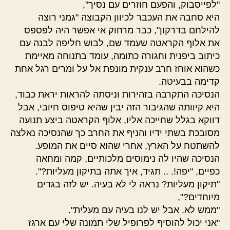
"לפייסבוק, והפעם חוזרים עם נסיך",
היא סחבה את העכבר לכיוון הקבוצה "גמני רוצה
להילחם בדרקון", כבר מרחוק אי אפשר היה לפספס
את אלוף הקראטה שעמד שם, לבוש חליפה לבנה עם
כיתוב ביפנית וחגורה כתומה, עומד בתנוחה מאיימת
כשהוא אוחז חרב ענקית מונפת אל על ומרים רגל אחת
קדימה בבעיטה.
הנסיכה התקרבה בזהירות וניסתה להראות יראת כבוד,
היא קיוותה שהגיבור הזה יבין שהיא טיפוס חיובי, אבל
דווקא בגלל שחייכה אליו, אלוף הקראטה ביצע תנועה
מסובכת בשתי ידיו והניף את החרב כך שהנסיכה נאלצה
להשתטח על הארץ, אחרי שהוא סיים את המופע.
הנסיכה שהיו לה נימוסים מלכותיים, קמה ומחאה
כפיים, "יפה!. .. תגיד, איך אתה בתיקון מעליות?".
"תיקון מעליות? נראה לי לא בעיה. יש לזה בגדים
מיוחדים?",
"ממש לא. אבל יש לנו בעיה עם מעלית".
"אני יכול להוסיף לפרופיל שלי תמונה שלי עם ארגז