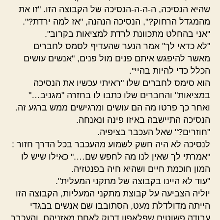
שהיא הנסיכה, ה-ה-ה-הנסיכה של הקבוצה הזו. "זו את
מהמגדל הרחוק?", הנסיכה הנהנה, "אז למה ירדת?".
"אני בהחלט מתכוונת לרדת למציאות בקרוב".
"לא כדאי לך" אמר הנער שהעדיף לסמס לחברים
מאשר להיפגש איתם פנים מול פנים, "אנשים עושים
הכלל כדי להיות בהיי".
הוא סימס לחברים שלו "ראיתי עכשיו את הנסיכה
במציאות" והחברים שלו כתבו לו בחזרה "מגניב…"
ואחר כך פרטו מה הם עושים ומרגישים ממש ברגע זה.
הנסיכה התיישבה באיזו פינה ונאנחה.
"חוזרים?" שאל העכבר בציפיה.
לנסיכה לא היה חשק לשמוע מהעכבר בכל הדרך חזור :
"אמרתי לך שאין לנו מה לחפש שם…." כאילו שיש לו
המון חוכמת חיים ושהיא חיה בפנטזיה.
"עוד לא היינו בקבוצה של מתקני המעלית".
יוליה הצביעה על קבוצת מתקני המעליות, הקבוצה הזו
הייתה מדולדלת מעט, הסתובבו שם אנשים בבגדי
עבודה פשוטים שפלאפון דבוק לאחת מאזניהם. והעכבר