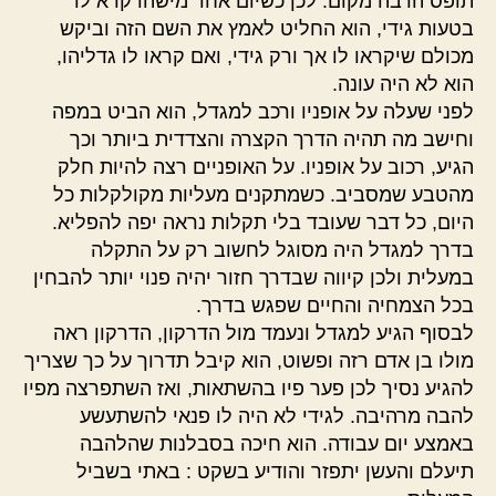
תופס הרבה מקום. לכן כשיום אחד מישהו קרא לו
בטעות גידי, הוא החליט לאמץ את השם הזה וביקש
מכולם שיקראו לו אך ורק גידי, ואם קראו לו גדליהו,
הוא לא היה עונה.
לפני שעלה על אופניו ורכב למגדל, הוא הביט במפה
וחישב מה תהיה הדרך הקצרה והצדדית ביותר וכך
הגיע, רכוב על אופניו. על האופניים רצה להיות חלק
מהטבע שמסביב. כשמתקנים מעליות מקולקלות כל
היום, כל דבר שעובד בלי תקלות נראה יפה להפליא.
בדרך למגדל היה מסוגל לחשוב רק על התקלה
במעלית ולכן קיווה שבדרך חזור יהיה פנוי יותר להבחין
בכל הצמחיה והחיים שפגש בדרך.
לבסוף הגיע למגדל ונעמד מול הדרקון, הדרקון ראה
מולו בן אדם רזה ופשוט, הוא קיבל תדרוך על כך שצריך
להגיע נסיך לכן פער פיו בהשתאות, ואז השתפרצה מפיו
להבה מרהיבה. לגידי לא היה לו פנאי להשתעשע
באמצע יום עבודה. הוא חיכה בסבלנות שהלהבה
תיעלם והעשן יתפזר והודיע בשקט : באתי בשביל