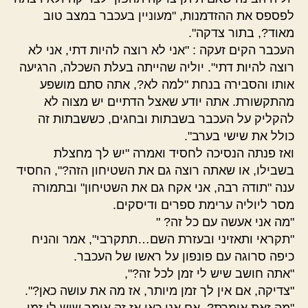
לפספס את ההזדמנות, "מעוניין בעכבר במצב טוב
מאוד?, בתור צדקה".
העכבר הקים זעקה : "אני לא רוצה להיות דתי, אני לא
רוצה להיות דתי". יוליה שהייתה בעלת השכלה, הרגיעה
אותו והסבירה בנחת "למה לא?, אתה סתם מושפע
מהתקשורת. אתה יודע שאצל הדתיים יש מצוה לא
להקליק על העכבר בשבתות ובחגים, כששבתות זה
כולל את שישי בערב".
ואז פנתה הנסיכה לחסיד ואמרה "יש לך מחצלת
בשבילו, או שאתה רוצה גם את השטיחון הזה?", החסיד
ענה "תודה רבה, אני אקח גם את השטיחון" ובתמורה
מסר ליוליה ערימת ספרים ודיסקים.
"מה אני אעשה עם כל זה? "
"תקראי ותאזיני ובעזרת השם…תתקרבי", אמר והניח
כיפה סרוגה עם פונפון על ראשו של העכבר.
"אתה חושב שיש לי זמן לכל זה?",
"צדיקה, אם אין לך זמן מיותר, אז מה את עושה כאן?".
"מה זאת אומרת?, אם אני כאן אז זה אומר שיש לי זמן