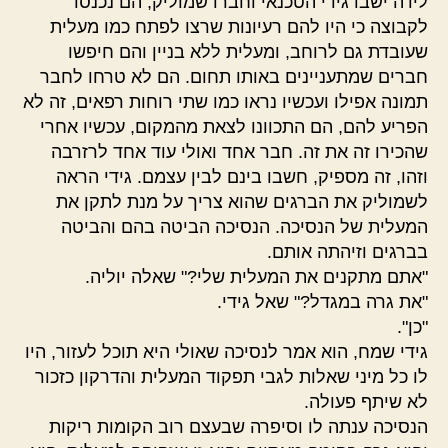
לידה ישבו גידי הטכנאי וחברו שמוליק, הם נכנסו
לקבוצה כי היו להם רעיונות שרצו לפתח כמו מעלית
שעובדת גם לרוחב, ומעלית ללא בניין והם חיפשו
חברים שמתעניינים באותו תחום. הם לא טרחו לחבר
תמונה אפילו ועכשיו נראו כמו שתי רוחות רפאים, זה לא
הפריע להם, הם התכוונו לצאת מהמקום, עכשיו אחרי
שהכירו זה את זה. חבר אחד ואולי עוד אחד לרזרבה
וזהו, זה מספיק, חשבו בינם לבין עצמם. גידי הראה
לשמוליק את הברגים שהוא צריך על מנת לתקן את
המעלית של הנסיכה. הנסיכה הביטה בהם והביטה
בברגים וזיהתה אותם.
"אתם מתקנים את המעלית שלי?" שאלה יוליה.
"את גרה במגדל?" שאל גידי.
"כן".
גידי שמח, הוא אמר לנסיכה שאולי היא תוכל לעזור, היו
לו כל מיני שאלות לגבי תפקוד המעלית והדרקון כזכור
לא שיתף פעולה.
הנסיכה ענתה לו וסיפרה שבעצם רוב הקומות ריקות