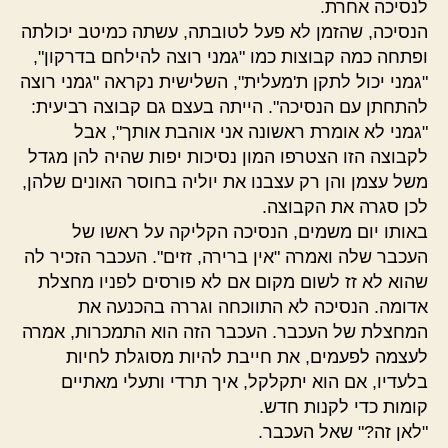
לנסיכה אחרת.
הנסיכה, שהזמן לא פעל לטובתה, עשתה כמיטב יכולתה
ופתחה כמה קבוצות כמו "גמני רוצה להילחם בדרקון",
"גמני יכול לתקן ת'מעלית", השלישית נקראה "גמני רוצה
להתחתן עם הנסיכה". הייתה בעצם גם קבוצה רביעית:
"גמני לא אומרת ראשונה אני אוהבת אותך", אבל
לקבוצה הזו הצטרפו המון נסיכות יפות שהיה להן מגדל
משל עצמן והן רק עצבנו את יוליה בחוסר האונים שלהן,
לכן סגרה את הקבוצה.
באותו יום משמים, הנסיכה הקליקה על ראשו של
העכבר שלה ואמרה "אין ברירה, זזים". העכבר הזכיר לה
שהוא לא זז לשום מקום אם לא פורסים לפניו מחצלת
אדומה. הנסיכה לא התווכחה וגררה בהכנעה את
המחצלת של העכבר. העכבר הזה הוא התמכרות, אמרה
לעצמה לפעמים, את חייבת להיות מסוגלת לחיות
בלעדיו, אם הוא יתקלקל, איך תרדי ותעלי מאתיים
קומות כדי לקנות חדש.
"לאן זה?" שאל העכבר.