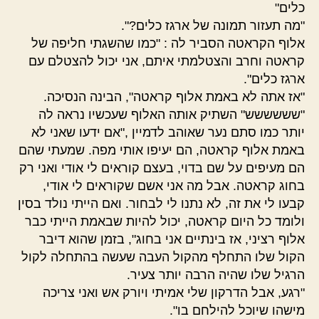
כלים"
"מה תעזור תמונה של ארגז כלים?".
אלוף הקראטה הסביר לה : "כמו שהשגתי חליפה של
קראטה וחרב והצטלמתי איתם, אני יכול להצטלם עם
ארגז כלים".
"אז אתה לא באמת אלוף קראטה", הבינה הנסיכה.
"שששששש" השתיק אותה האלוף שעכשיו נראה לה
יותר כמו סתם נער שאוהב לדמיין ,"אם ידעו שאני לא
באמת אלוף קראטה, הם יעיפו אותי מפה. שמעתי שהם
הם מעיפים על שם בדוי, בעצם קוראים לי אודי ואני רק
בחוג קראטה. אבל מה אני אשם שקוראים לי אודי,
קבעו לי את זה, לא נתנו לי לבחור. ואם הייתי נולד בסין
ולומד כל היום קראטה, יכול להיות שבאמת הייתי כבר
אלוף רציני, אז בינתיים אני בחוג", בזמן שהוא דיבר
הקול שלו התחלף מהקול העבה שעשה בהתחלה לקול
הרגיל שלו שהיה הרבה יותר צעיר.
"רגע, אבל הדרקון שלי אמיתי ויורק אש ואני צריכה
מישהו שיוכל להילחם בו".