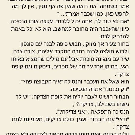
אמר בשמחה "את רואה שאין פה אף נסיך, אין לך מה
לחפש כאן, כמו שכבר אמרתי…"
"אם לא טוב לך, אתה יכול ללכת", עקצה אותו הנסיכה,
כיוון שהעכבר היה מחובר למחשב, הוא לא יכל באמת
להרחיק לכת.
בחור צעיר אך מזוקן, חבוש כיפה לבנה עם פונפון
ולבוש חולצה לבנה רחבה התקרב אליהם, צורח צרח
שיר עם מנגינה מוכרת אבל עם מילים שהמציא באותו
רגע, בחיקו אחז ערימה של ספרים, דיסקים וגם קופת
צדקה.
הוא שאל את העכבר והנסיכה "איך הקבוצה פה?".
"רק נכנסנו" אמרה הנסיכה.
הבחור הושיט לעבר יוליה את קופת הצדקה: "יש לך
משהו בשבילנו, צדיקה?",
הנסיכה התפלאה : "אני צדיקה?",
"ודאי" ענה הבחור "ועמך כולם צדיקים, מעוניינת לתת
צדקה".
יוליה הבינה שאם תיתן צדקה תהפוך לצדיקה ולא רצתה