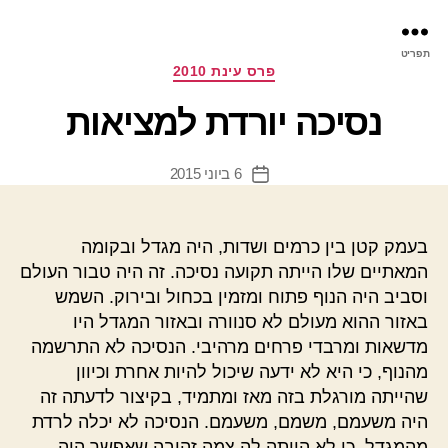
פר
תפריט
עינ
קטגוריות
פרס עינת 2010
נסיכה יורדת למציאות
6 ביוני 2015
תאריך
פוסט
בעמק קטן בין כרמים ושדות, היה מגדל ובקומה
המאתיים שלו הייתה תקועה נסיכה. זה היה טבור העולם
וסביב היה הנוף פתוח ומזמין בכחול ובירוק. השמש
באזור ההוא מעולם לא סנוורה ובאזור המגדל היו
מדשאות ומרבדי פרחים מרהיבי. הנסיכה לא התרשמה
מהנוף, כי היא לא ידעה שיכול להיות אחרת וכיוון
שהייתה מורגלת בזה מאז ומתמיד, בקיצור לדעתה זה
היה משעמם, משמם, משעמם. הנסיכה לא יכלה לרדת
מהמגדל, כי לא הייתה לה צמה זהובה שאפשר היה