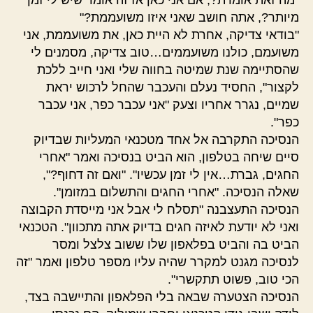
מיותר?, אתה חושב שאני איזו משועממת?"
"בודאי צדיקה, אחרת לא היית כאן, את משועממת, אני
משועמם, כולנו משועממים…טוב צדיקה, מסמנים לי
שהסתיימה שנת שמיטה בחווה שלי ואני חייב ללכת
לקצור", החסיד נעלם והעכבר שהחל לרכוש יראת
שמיים, נגרר אחריו וצעק "אני עכבר כפר, אני עכבר
כפר".
הנסיכה התקרבה אל אחד מטכנאי המעליות שבדיוק
סיים שיחה בטלפון, הוא הביט בנסיכה ואמר "אחרי
החגים, גברת…אין לי זמן עכשיו". "ואם זה דחוף?",
שאלה הנסיכה. "אחרי החגים והתשלום במזומן".
הנסיכה התעצבנה "תסלח לי אבל אני מייסדת הקבוצה
ואני לא יודעת לאיזה חגים בדיוק אתה מתכוון". הטכנאי
הביט בה והביט בפלאפון שלו ששוב צלצל ומסר
לנסיכה מגנט למקרר שהיה עליו מספר טלפון ואמר "זה
הכי טוב, פשוט תתקשרי".
הנסיכה הצטערה שבאה בלי הפלאפון והתיישבה בצד,