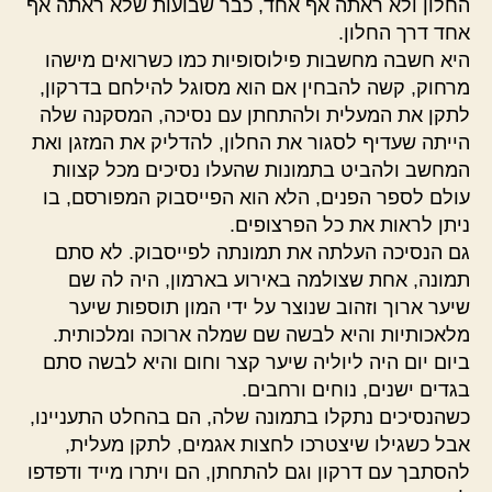
החלון ולא ראתה אף אחד, כבר שבועות שלא ראתה אף
אחד דרך החלון.
היא חשבה מחשבות פילוסופיות כמו כשרואים מישהו
מרחוק, קשה להבחין אם הוא מסוגל להילחם בדרקון,
לתקן את המעלית ולהתחתן עם נסיכה, המסקנה שלה
הייתה שעדיף לסגור את החלון, להדליק את המזגן ואת
המחשב ולהביט בתמונות שהעלו נסיכים מכל קצוות
עולם לספר הפנים, הלא הוא הפייסבוק המפורסם, בו
ניתן לראות את כל הפרצופים.
גם הנסיכה העלתה את תמונתה לפייסבוק. לא סתם
תמונה, אחת שצולמה באירוע בארמון, היה לה שם
שיער ארוך וזהוב שנוצר על ידי המון תוספות שיער
מלאכותיות והיא לבשה שם שמלה ארוכה ומלכותית.
ביום יום היה ליוליה שיער קצר וחום והיא לבשה סתם
בגדים ישנים, נוחים ורחבים.
כשהנסיכים נתקלו בתמונה שלה, הם בהחלט התעניינו,
אבל כשגילו שיצטרכו לחצות אגמים, לתקן מעלית,
להסתבך עם דרקון וגם להתחתן, הם ויתרו מייד ודפדפו