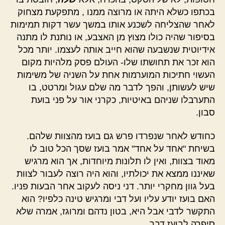
בכתפו כשלא היתה או מרוצה ממנו , מתפקעת מצחוק
לאחר שהצליחה לשכנע אותו במשך עשר דקות תמימות
בסיפור שהיה כולו מצוץ מן האצבע, או נותנת לו מתנה
אידיוטית שנשבעה שהוא חייב אותה לעצמו. יותר מכל
הוא זכר את תחושתו שלו- העולם פסק מלהיות מקום
העשוי חתיכות המוערמות אחת על השניה של משימות
שיש לעשותן, והפך לדבר מה שלם עגול ומרטט, בו
התערבלו שניהם באיטיות, כקרני אור על פני בועת
סבון.
כחודש לאחר שנפרדו פרש גם בועז מהצוות שלהם.
בשיחת "אחד על אחד" אמר בועז שסך הכל טוב לו
מאוד בצוות, ואין לו תלונות מיוחדות, אך הוא מרגיש
שאיננו ממצא את יכולתיו, והוא היה רוצה לעבור לצוות
בעל גוון מחקרי יותר. דני ניסה לעקוב אחר הבעות פניו.
האם בועז יודע עליו ועל דבי ומרגיש טינה כלפיו? הוא
התקשר לדבי אבל היא, בטון נדהם ומרוגז, אמרה שלא
סיפרה לבועז דבר.