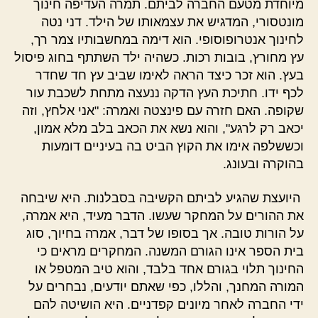
מיוחדת מטעם החברה לביתם. תמרה העדיפה חינוך
מונטסורי, המדגיש את עצמאותו של הילד. דני נטה
לחינוך אנטרופוסופי. הוא דימה במחשבותיו צמר רך,
עץ מחורץ, בובות רכות. כשהיה ילד השתתף בחוג פיסול
בעץ. הוא זכר כיצד הראה לאימו שביב עץ חד שחדר
לכף ידו. חתיכת העץ הדקה ננעצה מתחת לשכבת עור
שקופה. האם חזרה עם פינצטה ואמרה: "אני אלחץ, וזה
יכאב רק לרגע", והוא נשא את הכאב בלב מלא אמון,
וכששלפה אימו את הקוץ הביט בה בעיניים דומעות
בהוקרה ובעונג.
היועצת שהגיע לביתם הקשיבה בסבלנות. היא שיבחה
את ההורים על המחקר שעשו. הדבר מעיד, היא אמרה,
על הורות טובה. אך בסופו של דבר, אמרה בחיוך, סוג
בית הספר אינו הגורם המשנה. המחקרים מראים כי
החינוך תלוי בגורם אחד בלבד, והוא טיב המטפל או
המורה המחנך, והללו, כפי שאתם יודעים, נבחרים על
ידי החברה לאחר מיונים קפדניים. היא הושיטה להם