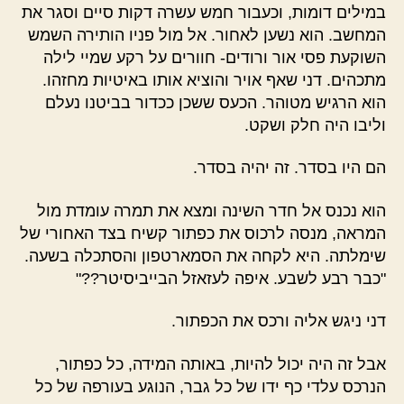
במילים דומות, וכעבור חמש עשרה דקות סיים וסגר את
המחשב. הוא נשען לאחור. אל מול פניו הותירה השמש
השוקעת פסי אור ורודים- חוורים על רקע שמיי לילה
מתכהים. דני שאף אויר והוציא אותו באיטיות מחזהו.
הוא הרגיש מטוהר. הכעס ששכן ככדור בביטנו נעלם
וליבו היה חלק ושקט.
הם היו בסדר. זה יהיה בסדר.
הוא נכנס אל חדר השינה ומצא את תמרה עומדת מול
המראה, מנסה לרכוס את כפתור קשיח בצד האחורי של
שימלתה. היא לקחה את הסמארטפון והסתכלה בשעה.
"כבר רבע לשבע. איפה לעזאזל הבייביסיטר??"
דני ניגש אליה ורכס את הכפתור.
אבל זה היה יכול להיות, באותה המידה, כל כפתור,
הנרכס עלדי כף ידו של כל גבר, הנוגע בעורפה של כל