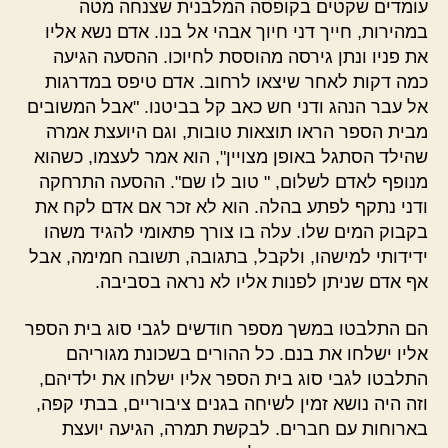
עומדים שקטים בקופסה המלבנית שצנחה מטה
במהירות, חייך דני חיוך אבהי אל בנו. אדם נשא אליו
את פניו ונתן גירסה מהוססת לחיוכו. ההסעה הגיעה
כמה דקות לאחר שיצאו לרחוב. אדם טיפס במדרגות
אל עבר הנהג ודני חש כאב קל בביטנו. "אבל המשובים
מבית הספר הראו תוצאות טובות, וגם היועצת אמרה
שהילד הסתגל באופן מצויין", הוא אמר לעצמו, כשהוא
מנופף לאדם לשלום, " טוב לו שם". ההסעה התרחקה
ודני נתקף לפתע בהלה. הוא לא זכר אם אדם לקח את
בקבוק המים שלו. עלה בו צורך פתאומי להגיד משהו
ידידותי למישהו, ולקבל, בתגובה, תשובה חמימה, אבל
אף אדם שניתן לפנות אליו לא נראה בסביבה.
הם התלבטו במשך מספר חודשים לגבי סוג בית הספר
אליו ישלחו את בנם. כל ההורים בשכונת מגוריהם
התלבטו לגבי סוג בית הספר אליו ישלחו את ילדיהם,
וזה היה נושא זמין לשיחה בגנים ציבוריים, בבתי קפה,
בארוחות עם חברים. לבקשת תמרה, הגיעה יועצת