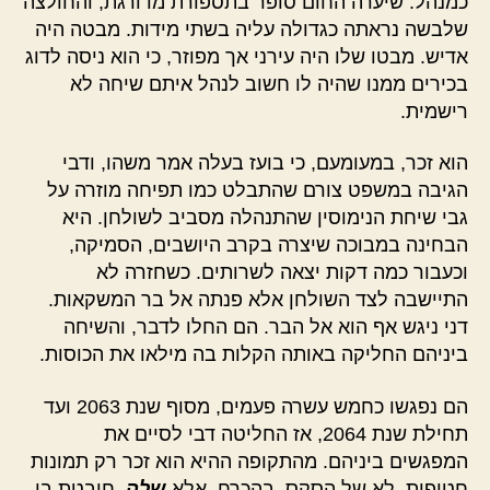
כמנהל. שיערה החום סופר בתספורת מדורגת, והחולצה
שלבשה נראתה כגדולה עליה בשתי מידות. מבטה היה
אדיש. מבטו שלו היה עירני אך מפוזר, כי הוא ניסה לדוג
בכירים ממנו שהיה לו חשוב לנהל איתם שיחה לא
רישמית.
הוא זכר, במעומעם, כי בועז בעלה אמר משהו, ודבי
הגיבה במשפט צורם שהתבלט כמו תפיחה מוזרה על
גבי שיחת הנימוסין שהתנהלה מסביב לשולחן. היא
הבחינה במבוכה שיצרה בקרב היושבים, הסמיקה,
וכעבור כמה דקות יצאה לשרותים. כשחזרה לא
התיישבה לצד השולחן אלא פנתה אל בר המשקאות.
דני ניגש אף הוא אל הבר. הם החלו לדבר, והשיחה
ביניהם החליקה באותה הקלות בה מילאו את הכוסות.
הם נפגשו כחמש עשרה פעמים, מסוף שנת 2063 ועד
תחילת שנת 2064, אז החליטה דבי לסיים את
המפגשים ביניהם. מהתקופה ההיא הוא זכר רק תמונות
חטופות, לא של הסקס, בהכרח, אלא
שלה
, חובטת בו