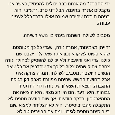
ידי החברה? מה אנחנו כבר יכולים להפסיד, כאשר אנו
מקבלים את זה בחינם? אבל דני סרב. "תעזבי" הוא
בנימה חותכת שהיתה שמורה אצלו בדרך כלל לענייני
עבודה.
מסביב לשולחן השתנה בינתיים נושא השיחה.
"הייתן מאמינות", אמרה נורה, שגדי כל כך מטומטם,
שהוא פשוט לא קרא נכון את השאלה?" ישבנו שם
כולנו, גדי ואני והיועצת ולא יכולנו להפסיק לצחוק" ונורה
צחקה צחוק שהיה צלול כל כך עד שהדביק את כל שאר
הנשים היושבות מסביב לשולחן. תמרה צחקה איתן
אבל תחושת החשש שהיתה מפוזרת כאבק דק בגופה
התגברה. תוצאות השאלון של נורה וגדי היו תמיד
גבוהות, היא ידעה. הם היו זוג מצוין. היא הוציאה את
הסמארטפון ובדקה הודעות, אך שום הודעה נוספת לא
התקבלה מהבייביסיטר, והיא לא הצליחה למצוא שום
בייביסיטר נוספת לגיבוי. ומה אם הבייביסיטר לא