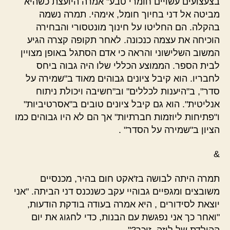
בצעצועים עשויים חומרי טבע" אמרה היועצת כשהיא
מביטה אל דני בחיוך חומל, אימהי. תמרה נשמה
בהקלה. הם החליטו על חינוך מונטסורי והבחירה
הוכיחה את עצמה כנכונה. לאחר תקופה קצרה הגיע
המשוב השלישוני והראה כי אדם הסתגל באופן מצויין
לבית הספר. הממוצע הכללי שלו היה גבוה ביחס
לחבריו. הוא קיבל ציונים גבוהים מאוד ב"שמירה על
סדר", ב"היענות לכללים" וב"חשיבה ויכולת ניתוח
אנליטית". הוא גם קיבל ציונים טובים ב"אסרטיביות"
ו"פתיחות ליוזמות חברתיות" אך הם לא היו גבוהים כמו
הציון ב"שמירה על הסדר" .
&
תמרה היתה לבושה בז'אקט חום בהיר, מכנסיים
משובצים ומגפיים גבוהיי עקב כשנכנס דני הביתה. "אני
יוצאת לסידורים , היא אמרה בעודה בודקת הודעות,
"ואחר כך אני נפגשת עם הבנות, כדי לחגוג את יום
ההולדת של ליזה. זוכר?"