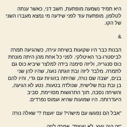
היא תמיד נשמעה מופתעת, חשב דני, כאשר ענתה
לטלפון. מופתעת עוד לפני שידעה מי נמצא מעברו השני
של הקו.
&
הבנות כבר היו שקועות בשיחה עירה, כשהגיעה תמרה
לביסטרו-בר האיטלקי. לפני כל אחת מהן היתה מונחת
כוס סנגריה, וליזה סימנה בידה למלצר שיביא כוס גם
לתמרה. מלבד ליזה ובת זוגתה נועה, שהיו להן שני
בנים, ישבה שם נורה, שהיתה בזוגיות עם גדי, והיו להם
בן ובת ובת שלישית, שנולדה בטעות. נטע לא הגיעה,
והשיחה נסבה, תוך התרגשות מסויימת, סביב
היעדרותה. היו שמועות שהיא ועמוס נפרדים.
"אבל הם נפגשו עם מישהי? עם יועצת ?" שאלה נורה
"זה היה יועץ, לא יועצת", אמרה ליזה