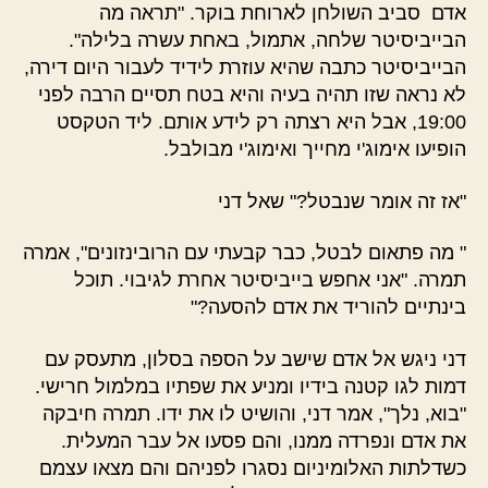
אדם סביב השולחן לארוחת בוקר. "תראה מה
הבייביסיטר שלחה, אתמול, באחת עשרה בלילה".
הבייביסיטר כתבה שהיא עוזרת לידיד לעבור היום דירה,
לא נראה שזו תהיה בעיה והיא בטח תסיים הרבה לפני
19:00, אבל היא רצתה רק לידע אותם. ליד הטקסט
הופיעו אימוג'י מחייך ואימוג'י מבולבל.
"אז זה אומר שנבטל?" שאל דני
" מה פתאום לבטל, כבר קבעתי עם הרובינזונים", אמרה
תמרה. "אני אחפש בייביסיטר אחרת לגיבוי. תוכל
בינתיים להוריד את אדם להסעה?"
דני ניגש אל אדם שישב על הספה בסלון, מתעסק עם
דמות לגו קטנה בידיו ומניע את שפתיו במלמול חרישי.
"בוא, נלך", אמר דני, והושיט לו את ידו. תמרה חיבקה
את אדם ונפרדה ממנו, והם פסעו אל עבר המעלית.
כשדלתות האלומיניום נסגרו לפניהם והם מצאו עצמם