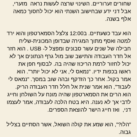
שחורים זערוריים. השינוי שרצה לעשות נראה מזערי,
אבל דני ידע שבחישוב השנתי הוא יכול לחסוך כמאה
אלף בשנה.
הוא עבד כשעתיים. ב12:00 צלצל הסמארטפון והוא ירד
למטה ואסף מתוך המגירה שבדופן המכונית-שליח
חבילה של שנים עשר סבונים ומפצל ל- USB . הוא חזר
אל חדר העבודה והתישב שוב מול גרף הנתונים אך לא
יכול לחזור לרמת הריכוז שהיה בה. לבסוף חפן את
ראשו בכפות ידיו. "נמאס לי, אני לא יכול יותר". הוא
אמר בקול. אחר כך הזדקף ובהה שוב במסך. "נמאס לי
לעבוד", הוא אמר שנית אל חלל חדר העבודה הריק.
הוא הרים את הסמארטפון שהיה מונח על השולחן וחייג
לדבי אך לא נענה. היא בטח הלכה לעבודה, אמר לעצמו
דני, ואז חייג הישר להוצאת הספרים.
"הלו?", הוא שמע את קולה השואל, אשר הסתיים בצליל
גבוה.