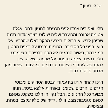
"יש לי רעיון."
סליו ואפוריה עמדו לפני הכניסה לחניון ודחפו עגלה
אטומה אפורה ומכוערת ועליה שילוט בצבע אדום סכנה.
שתיהן לבשו אוברולים בצבעי מרקר כאלו שהכריזו על
בואן בפני כל הסביבה. מכוניות נכנסו על רמפת הבטון
המוגבהת, כאשר הנהגים לא הפנו כלפיהם חצי מבט.
סליו דמיינה עצמה טופחת על שכמה בשל הרעיון
להתחפש לעובדי רעיונות טורדניים. כל עובד ישמור מהן
מרחק פרסות רבות.
דרכן לקחה אותן בין עמודי הבטון הסדוקים ומכוסי
הגרפיטי הרבים שסומנו באותיות אלפא ביטא. חניון
מכוער ככל החניונים, אבל נקי.
הן הלכו בשקט, מפעם
לפעם מגניבות מבט זו לזו.
ידיה של סליו עקצצו במתח,
ובציפייה.