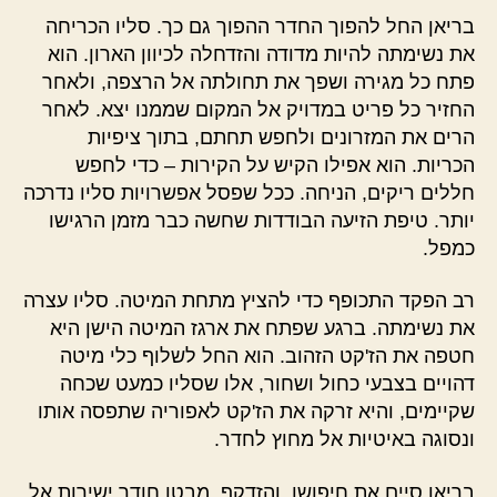
בריאן החל להפוך החדר ההפוך גם כך. סליו הכריחה
את נשימתה להיות מדודה והזדחלה לכיוון הארון. הוא
פתח כל מגירה ושפך את תחולתה אל הרצפה, ולאחר
החזיר כל פריט במדויק אל המקום שממנו יצא. לאחר
הרים את המזרונים ולחפש תחתם, בתוך ציפיות
הכריות. הוא אפילו הקיש על הקירות – כדי לחפש
חללים ריקים, הניחה. ככל שפסל אפשרויות סליו נדרכה
יותר. טיפת הזיעה הבודדות שחשה כבר מזמן הרגישו
כמפל.
רב הפקד התכופף כדי להציץ מתחת המיטה. סליו עצרה
את נשימתה. ברגע שפתח את ארגז המיטה הישן היא
חטפה את הז'קט הזהוב. הוא החל לשלוף כלי מיטה
דהויים בצבעי כחול ושחור, אלו שסליו כמעט שכחה
שקיימים, והיא זרקה את הז'קט לאפוריה שתפסה אותו
ונסוגה באיטיות אל מחוץ לחדר.
בריאן סיים את חיפושו והזדקף, מבטו חודר ישירות אל