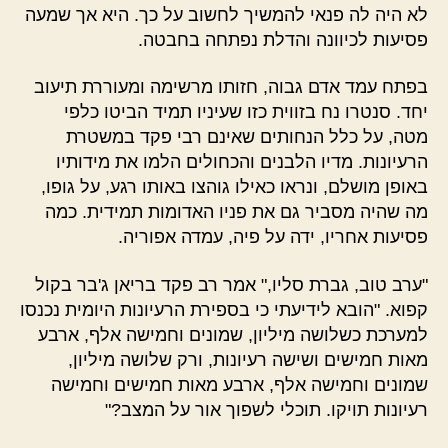
לא היה לה פנאי להמשיך לחשוב על כך. היא אך שמעה
פסיעות לכיוונה והדלת נפתחה בחבטה.
בפתח עמד אדם גבוה, חזותו מרשימה ומעוררת תיעוב
יחד. סנטרו נח בזווית כזו שעיניו תמיד הביטו כלפי
מטה, על כלל הנחותים שאינם רבי פקד במשטרת
הרעיונות. מדיו הלבנים והכחולים הלמו את מידותיו
באופן מושלם, ונראו כאילו גוהצו באותו רגע, על גופו,
מה שהיה מסביר גם את פניו האדומות תמידית. כמה
פסיעות אחריו, ידה על פיה, עמדה אפוריה.
"ערב טוב, גברת סליו," אמר רב פקד בריאן ג'בר בקול
קפוא. "הובא לידיעתי כי בספירת הרעיונות היומית נכנסו
למערכת כשלושה מיליון, שמונים וחמישה אלף, ארבע
מאות חמישים ושישה רעיונות, ורק שלושה מיליון,
שמונים וחמישה אלף, ארבע מאות חמישים וחמישה
רעיונות תויקו. תוכלי לשפוך אור על המצב?"