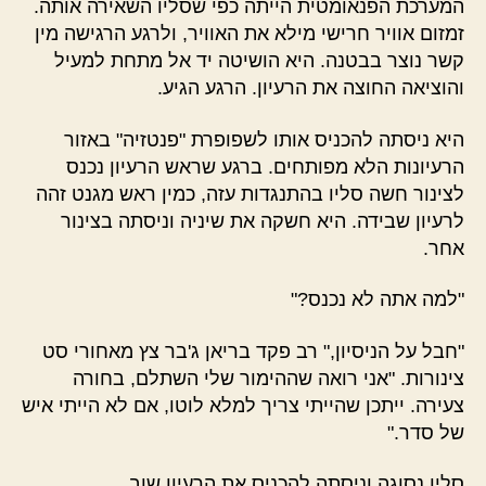
המערכת הפנאומטית הייתה כפי שסליו השאירה אותה.
זמזום אוויר חרישי מילא את האוויר, ולרגע הרגישה מין
קשר נוצר בבטנה. היא הושיטה יד אל מתחת למעיל
והוציאה החוצה את הרעיון. הרגע הגיע.
היא ניסתה להכניס אותו לשפופרת "פנטזיה" באזור
הרעיונות הלא מפותחים. ברגע שראש הרעיון נכנס
לצינור חשה סליו בהתנגדות עזה, כמין ראש מגנט זהה
לרעיון שבידה. היא חשקה את שיניה וניסתה בצינור
אחר.
"למה אתה לא נכנס?"
"חבל על הניסיון," רב פקד בריאן ג'בר צץ מאחורי סט
צינורות. "אני רואה שההימור שלי השתלם, בחורה
צעירה. ייתכן שהייתי צריך למלא לוטו, אם לא הייתי איש
של סדר."
סליו נסוגה וניסתה להכניס את הרעיון שוב.