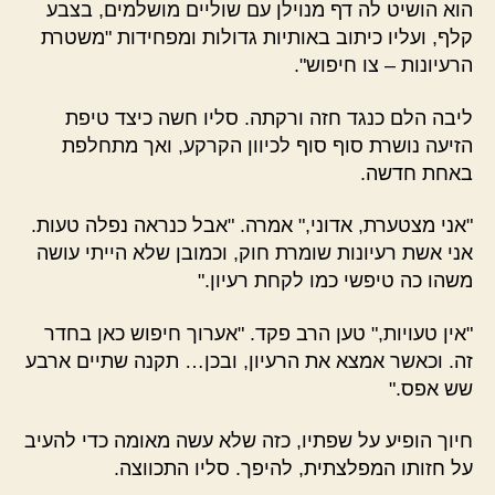
הוא הושיט לה דף מנוילן עם שוליים מושלמים, בצבע
קלף, ועליו כיתוב באותיות גדולות ומפחידות "משטרת
הרעיונות – צו חיפוש".
ליבה הלם כנגד חזה ורקתה. סליו חשה כיצד טיפת
הזיעה נושרת סוף סוף לכיוון הקרקע, ואך מתחלפת
באחת חדשה.
"אני מצטערת, אדוני," אמרה. "אבל כנראה נפלה טעות.
אני אשת רעיונות שומרת חוק, וכמובן שלא הייתי עושה
משהו כה טיפשי כמו לקחת רעיון."
"אין טעויות," טען הרב פקד. "אערוך חיפוש כאן בחדר
זה. וכאשר אמצא את הרעיון, ובכן… תקנה שתיים ארבע
שש אפס."
חיוך הופיע על שפתיו, כזה שלא עשה מאומה כדי להעיב
על חזותו המפלצתית, להיפך. סליו התכווצה.