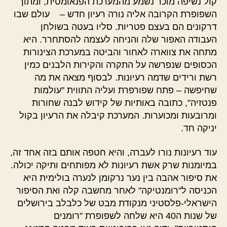
קול נשיפה מוכר נשמע מהמערכת הפנאומטית, ומתוך
השפופרת הקרובה אליה נורה רעיון חדש –
עולם שבו
דרקונים הם בעצם פטריות
. סליו בעטה בשולחן
העבודה האפור שלה והניחה לעצמה להסתחרר. היא
מתחה את צווארה לאחור והביטה במערכת הצינורות
הכסופים שנפרשה על התקרה והקירות הלבנים כמין
רשת ורידים שדמה רעיונות. לבסוף מצאה את מה
שחיפשה – פתח שפורפרת ועליה התווית "עולמות
פנטזיה", כתובה באותיות של קידוש לבנה שחורות
ומרובעות ומכוערות. המערכת קיבלה את הרעיון בקול
יניקה חד.
עוד רעיונות נורו לעברה, והיא חטפה אותם בזה אחד זה,
במיומנות שרק אשת רעיונות לא מפותחים ותיקה יכולה.
את
סיפור אהבה בין נער נרקומן לנערה בולימית
היא
הכניסה ל"רומנטיקה" לאחר מחשבה קלה ואת
הסיפור
הישראלי-פלסטיני
מנקודת מבט של כלבלב בירושלים
של שנות ה40
היא שלחה לשפופרת "רומנים