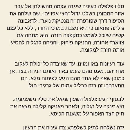
סליו פלפלה בעיניה שיגרה עצמה מהשולחן אל עבר
אזור המסומן בשלט גדול "חצי אפויים", שם שלחה את
הסיפור דרך שפורפרת "רומנטיקת נוער". לדאבונה
גילתה פתאום כי היא ניצבת במרכז החדר, ללא כל עצם
קשיח שיוכל לשמש כמקפצה חזרה. היא מתחה את
צווארה אחורה, החניקה פיהוק, והניחה לרגליה להסיע
אותה חזרה למקומה.
עוד רעיונות באו ומוינו, עד שאיבדה כל יכולת לעקוב
אחריהם. מעט מהם פעמו באור ואותם הניחה בצד, אך
כמובן שאף לא אחד מהם הגיע לפיתוח מלא. הם
התערבבו זה בזה כבליל עמום של גרגירי חול.
לבסוף הגיע צלצול השעון שגאל את סליו משעמומה.
היא זינקה על רגליה, ולאחר פאניקה קלילה מצאה את
תיק הצד האפור על משענת הכיסא.
ידה נשלחה לתיק כשלפתע צדו עיניה את הרעיון