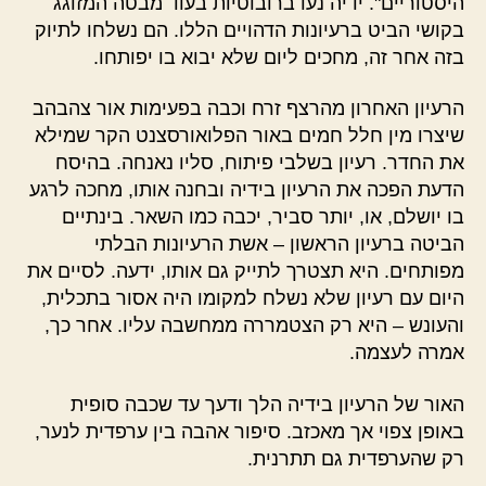
היסטוריים". ידיה נעו ברובוטיות בעוד מבטה המזוגג
בקושי הביט ברעיונות הדהויים הללו. הם נשלחו לתיוק
בזה אחר זה, מחכים ליום שלא יבוא בו יפותחו.
הרעיון האחרון מהרצף זרח וכבה בפעימות אור צהבהב
שיצרו מין חלל חמים באור הפלואורסצנט הקר שמילא
את החדר. רעיון בשלבי פיתוח, סליו נאנחה. בהיסח
הדעת הפכה את הרעיון בידיה ובחנה אותו, מחכה לרגע
בו יושלם, או, יותר סביר, יכבה כמו השאר. בינתיים
הביטה ברעיון הראשון –
אשת הרעיונות הבלתי
מפותחים.
היא תצטרך לתייק גם אותו, ידעה. לסיים את
היום עם רעיון שלא נשלח למקומו היה אסור בתכלית,
והעונש – היא רק הצטמררה ממחשבה עליו. אחר כך,
אמרה לעצמה.
האור של הרעיון בידיה הלך ודעך עד שכבה סופית
באופן צפוי אך מאכזב.
סיפור
אהבה בין ערפדית לנער,
רק שהערפדית גם תתרנית
.