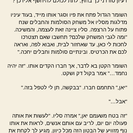
רעיון טורדני כך בחוץ, לתת לכולם להיחשף אליו כך?"
השומר הגדול פתח את פיו וסגר אותו מייד, בעוד עיניו
מדלגות מסליו אל משחק הסולמות והחבלים שנח
פתוח על הרצפה. סליו ציינה זאת לעצמה, והמשיכה.
"ומה לגבי המשחק שלכם? תחשבו שאם תצטרכו
לחכות לי כאן, עד שאחזור לבית, ואבוא לפה, ואראה
לכם את הכרטיס. ובינתיים סולמות וחבלים יחכה."
השומר הקטן בא לדבר, אך חברו הקדים אותו. "זה יהיה
נחמד…" אמר בקול דק ושקט.
"יאן," התחמם חברו. "בבקשה, תן לי לטפל בזה."
"אבל…"
"זה בטח משעמם יאן," אמרה סליו. "לעשות את אותה
פעולה יום יום, לריב עם אותם אנשים, לראות את אותו
נוף מזוויע של הבטון הזה מכל כיוון. מגיע לך לקחת את