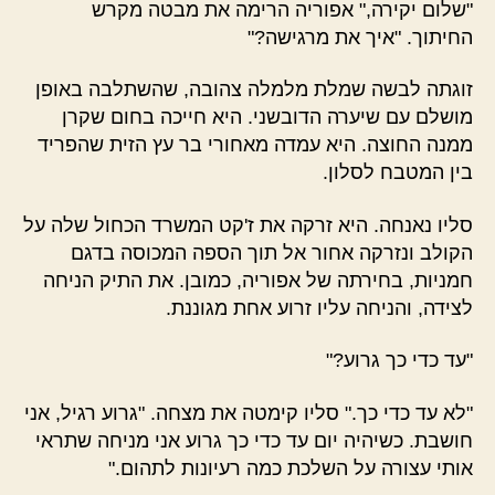
"שלום יקירה," אפוריה הרימה את מבטה מקרש
החיתוך. "איך את מרגישה?"
זוגתה לבשה שמלת מלמלה צהובה, שהשתלבה באופן
מושלם עם שיערה הדובשני. היא חייכה בחום שקרן
ממנה החוצה. היא עמדה מאחורי בר עץ הזית שהפריד
בין המטבח לסלון.
סליו נאנחה. היא זרקה את ז'קט המשרד הכחול שלה על
הקולב ונזרקה אחור אל תוך הספה המכוסה בדגם
חמניות, בחירתה של אפוריה, כמובן. את התיק הניחה
לצידה, והניחה עליו זרוע אחת מגוננת.
"עד כדי כך גרוע?"
"לא עד כדי כך." סליו קימטה את מצחה. "גרוע רגיל, אני
חושבת. כשיהיה יום עד כדי כך גרוע אני מניחה שתראי
אותי עצורה על השלכת כמה רעיונות לתהום."