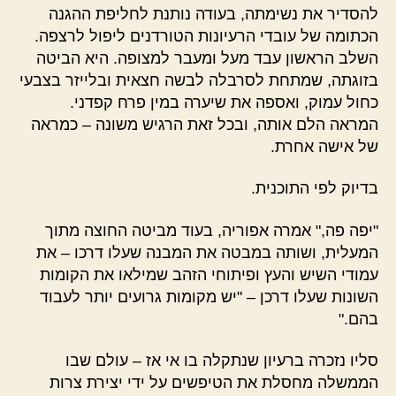
להסדיר את נשימתה, בעודה נותנת לחליפת ההגנה
הכתומה של עובדי הרעיונות הטורדנים ליפול לרצפה.
השלב הראשון עבד מעל ומעבר למצופה. היא הביטה
בזוגתה, שמתחת לסרבלה לבשה חצאית ובלייזר בצבעי
כחול עמוק, ואספה את שיערה במין פרח קפדני.
המראה הלם אותה, ובכל זאת הרגיש משונה – כמראה
של אישה אחרת.
בדיוק לפי התוכנית.
"יפה פה," אמרה אפוריה, בעוד מביטה החוצה מתוך
המעלית, ושותה במבטה את המבנה שעלו דרכו – את
עמודי השיש והעץ ופיתוחי הזהב שמילאו את הקומות
השונות שעלו דרכן – "יש מקומות גרועים יותר לעבוד
בהם."
סליו נזכרה ברעיון שנתקלה בו אי אז –
עולם שבו
הממשלה מחסלת את הטיפשים על ידי יצירת צרות