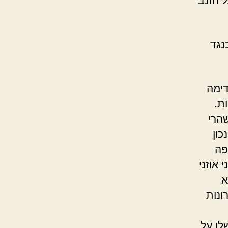
 הזנב
נגד
דימה
ת.
הרי
כון
פה
אוזני
א
ונות
לו על