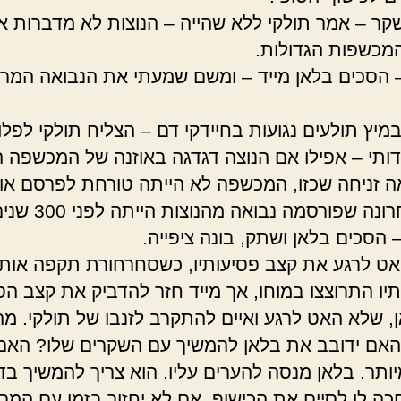
ר – אמר תולקי ללא שהייה – הנוצות לא מדברות א
מכשפות הגדולות.
 – הסכים בלאן מייד – ומשם שמעתי את הנבואה המ
במיץ תולעים נגועות בחיידקי דם – הצליח תולקי לפלו
לדותי – אפילו אם הנוצה דגדגה באוזנה של המכשפה 
ה זניחה שכזו, המכשפה לא הייתה טורחת לפרסם או
נה שפורסמה נבואה מהנוצות הייתה לפני 300 שנים.
– הסכים בלאן ושתק, בונה ציפייה.
אט לרגע את קצב פסיעותיו, כשסחרחורת תקפה אותו
יו התרוצצו במוחו, אך מייד חזר להדביק את קצב הס
, שלא האט לרגע ואיים להתקרב לזנבו של תולקי. מה
האם ידובב את בלאן להמשיך עם השקרים שלו? האם 
ותר. בלאן מנסה להערים עליו. הוא צריך להמשיך בדר
כה לו לסיים את הכישוף. אם לא יחזור בזמן עם המרכ