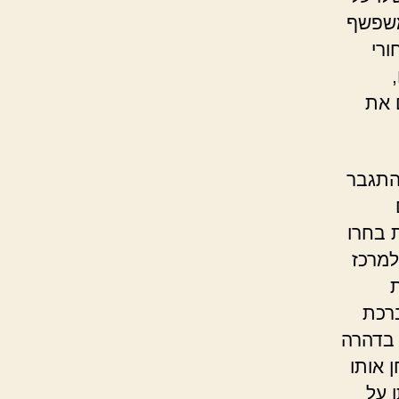
משפשף
ורי
 את
 התגבר
 בחרו
למרכז
ת
ברכת
 בדהרה
 אותו
 על