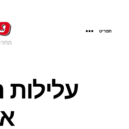
תפריט
עלילות 
את