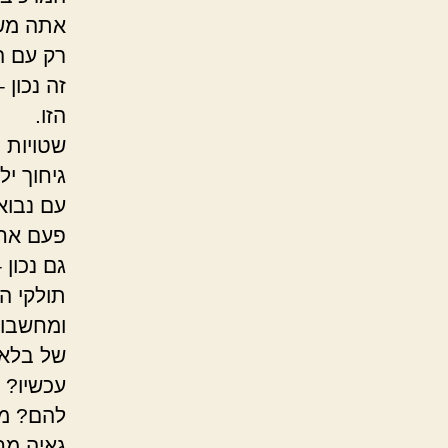
אתה משק
רק עם ה
זה נכון
הזו.
שטויות 
גיחוך י
עם נבוא
פעם אחרו
גם נכון 
תולקי ה
ומחשבות
של בלאן
עכשיו? 
להם? מי
גאיה מח