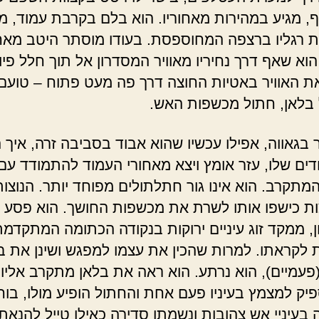
סף, מגיע במהירות מאחוריו. הוא בלם בקרבת עמוד, 
ת רגליו ברצפה המחוספסת. בעודו מוסתר היטב מאח
וא שאף דרך נחיריו מאוויר המסדרון אל תוך חלל פיו,
ת האוויר באטיות החוצה דרך פה מעט פתוח – טועם
 בלאן, חתול מכשפות האש.
ר בגאווה, אפילו עכשיו שהוא אבוד בסביבה זרה, איך
ים שלו, עזר אומץ ויצא מאחורי העמוד להתמודד עם
מתקרב. הוא אינו גור חתלתולים מפוחד יותר. הנוצות
צות כישפו אותו לשרת את מכשפות החושך. הוא פסע 
, ממקד זוג עיניים ירוקות בנקודה הכתומה המתקדמ
 לקראתו. למרות שהכין את עצמו למפגש ושינן את 
פעמיים), הוא נרתע. הוא ראה את בלאן מתקרב אליו
פיק למצמץ בעיניו פעם אחת והחתול הופיע מולו, בוחן
בעיניי אש צהובות ונשמתו סדירה כאילו טייל להנאתו