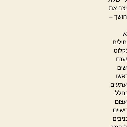
יצב את
חושך –
א
תילים
קלוט
ענח
שים
ראשו
תעתעים
בחלל.
עצום
ישיים
ניבים