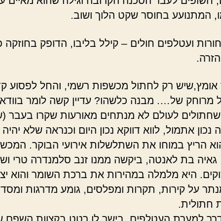
, חשופים לעבר הסכנה הקרובה וגילה שהוא מאיים על
, המתנועע בחוסר שקט הלוך ושוב.
חורות ועטלפים חולים – קילל בליבו, הדופק בחוזקה כ
זרה.
 אומץ,שיש רק לחתול מכשפות רשמי, והחל לפסוע ק
 מרוחק של…. מבנה כלשהו? עדיין קשה לומר בוודאו
שחתולים לעולם לא מנתחים מאורעות שקרו בעבר (ש
נכון אתמול, לווא דווקא נכון היום וכנראה שלא יהיה נ
וא הריץ במוחו את השתלשלות אירועי הבוקר. המכש
 גאיה בת לאנטה, ביקשה ממנו זנב סלמנדרה טרי ושני 
קים. היא מלמלה במהירות את ברכת השומר והוא יצ
נתר על קירות, תקרות ומפלסים, גומע מדרגות ומסדר
 חתולית.
רך למערת העטלפים, בישר לו רטט בקצוות השפם ש