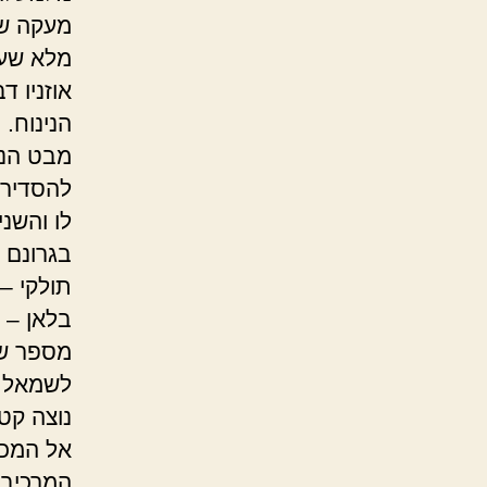
מעקה שי
מלא שער
אוזניו 
הנינוח.
מבט הניצ
להסדיר 
לו והשנ
בגרונם ו
תולקי –
בלאן – 
מספר שנ
לשמאל.
נוצה קט
אל המכש
המרכיבי