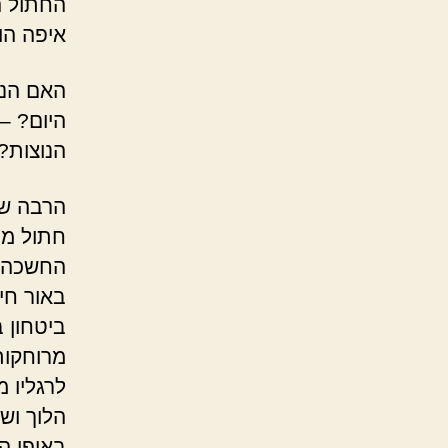
החתול ה
איפה הו
האם הנו
היום? – 
הנוצות?
הרבה שאל
חתול מכ
החשכה ס
באור חי
ביטחון 
מרוחקות.
לרגליו 
הלוך וש
באופן ה