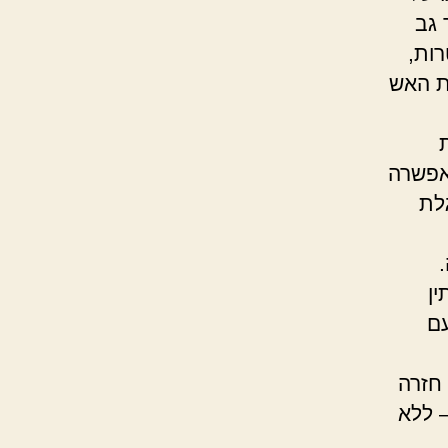
 גב
רות,
ות האש
 אפשרה
לת
ין
עם
חזרה
 ללא