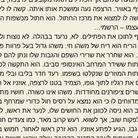
 באוויר. הרצפה נעה ומושכת אותו איתה. קשה לו לי
שה לו למצוא את מרכז החתול. הוא חתול מכשפות ה
עצמו – הרשמי…
 לתוכו את הפתילים. לא, נרעד בבהלה. לא נוצות ול
 הריח הוא ריח של משהו חי. משהו גדול בעל פרוות פ
. הוא שחרר את שרירי השפם והגבות שלו ונתן להם ל
ות ששידר המרחב האינסופי סביבו. הוא התקשה לפ
ות המוזרים שנקלטו בשפמו. רעד חדר בליבו ובלי מ
 את רגליו לתוך גופו, הצמיד בטנו לרצפה, אוזניו אל 
רים ציפורנים מחודדות. משהו אינו כשורה. חושיו מ
מדווחים לו כי הוא נמצא על רסיס חול כדורי שמרחף 
ב הוא ניסה לכוונן את החושים שלו, לנער את ראשו, ל
לפקוח שוב, אך לשווא. רעש קרוב מאד, כמו צעדים חר
בו, הגיע לפתע אוזניו. הוא זרק ראשו לאחור, חמוש ב