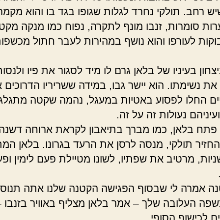
ש רחב. תולקי נחרד לגלות שגופו בגד בו והוא מקמר
ות סומרות, זנבו מונף לתקרה, נפוח כמו מנקה מקט
דבוקות לעורפו והוא נושף במהירות לעבר חתול מכשפ
חון בעיניו של בלאן גרם לו מיד לסגור את פיו ולנסות
את נשימתו. הוא יישר גבו, במידה ששריריו הדרוכים
יים החלו לפסוע באטיות במעגל, נהמה שקטה מתגלג
עיניהם נעולות זה על זה.
 פתח בלאן, כמו מברך בתיאבון לקראת ארוחה דשנה.
החזיר תולקי, מנסה לרסן את הרעד בגרונו. בלאן המת
יות, מרטיב את שפתיו, לשונו מטיילת פעם לימין ופ
נה אמרה לי שבסוף הפגישה הקטנה שלנו אתה תנוס 
פה העלובה שלך – אמר בלאן מצליף באוויר בזנבו –
ם לכישוף הסופי.