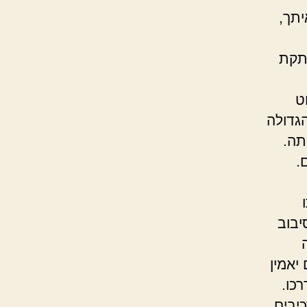
יתך,
רתקת
ט
הגדולה
תה.
יבוב
יאמין
כו.
יבים,