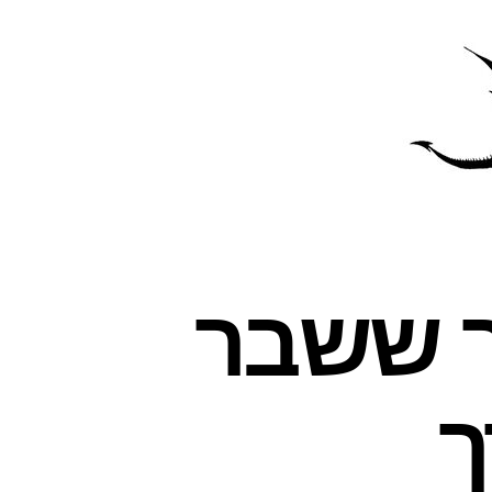
פרס
עינת
ר ששבר
ך