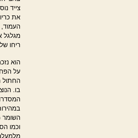
צייד נו
את כריו
העמוד, ה
מגלגל א
ריחו של
הוא נזכ
על הפחד
החתול ה
בו. הנו
המסדרון
במהירות
השומר (
וכמו הס
מלמעלה 