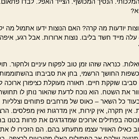
מלכותי. הנסיך המכושף. הצייד האפל. לבדו פתאום.
א?
צות יודעות מה קרה? האם הנוצות ידעו אתמול מה יק
עלה מייד חשד בליבו. נוצות ארורות. אבל רגע, איפה
ות. כנראה שזהו זמן טוב לפקוח עיניים ולחקור. תול
שפות החושך הרשמי, בחן את סביבתו בהשתוממות.
ביבו שוקקת חיים. תאורה מעוקלת כציפורן ארוכה ל
וור את השטח. הוא נוכח לדעת שהאור נותן לו תחושת
בעוד כל השאר – כאוס של מרחבים פתוחים וצלליות
 אין תקרה, אין קירות, אין מדרגות ואין מפלסים. הר
מכוסה בפתילים ארוכים שמדגדגים את פרוות בטנו בת
וב כאילו האוויר עצמו מתעתע בהם. הם הזכירו לו את 
תנועה שלהם אך הפתילים האלו מקובעים לרצפה, בלי