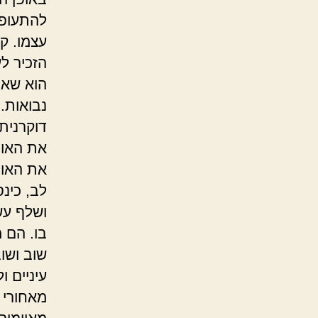
להתעופף
עצמו. ק
הזכיר ל
הוא שאף
נבואות.
דוקרנית
את האות
את האות
לב, כינס
ושלף עש
בו. הם 
שוב ושו
עיניים ו
מאחורי ג