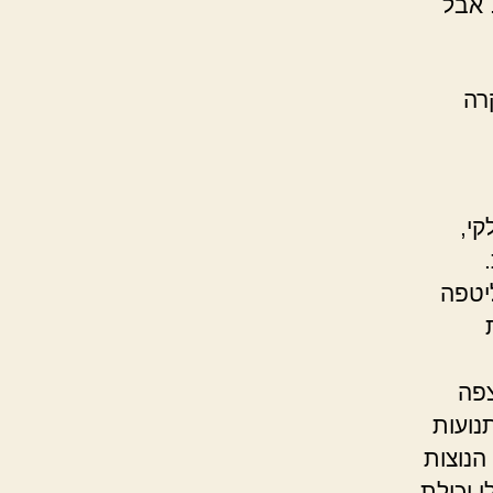
 אבל
רה
קי,
יטפה
צפה
נועות
הנוצות
 יכולת