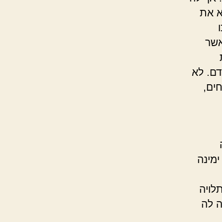
א את
אשר
דם. לא
חים,
ימינה
לויה
ה לה