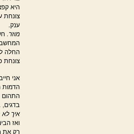
היא קפצ
צונחת ע
ענק.
מוזר.
חש
המחשבה 
החלה לת
צונחת כ
אני חייב
הדמות ה
התהום ב
בדגים, ב
איך לא 
ואז הבי
רק את ה