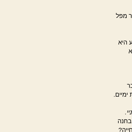
ר מפל
 היא
א
ר
ימיים.
י
.
בחנה
ייה?