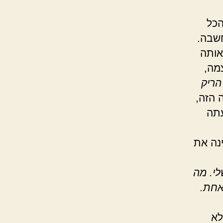
הכל
בה.
אותה
מה,
הריק
 הזה,
עתה
נה את
לי. מה
אחת.
לא