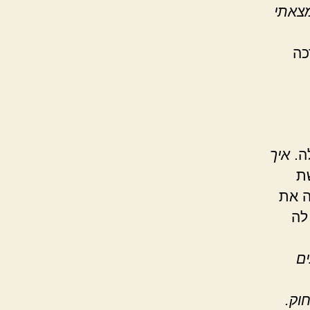
מצאתי
כה
ה.
איך
ת
ה את
לה
ם
וק.