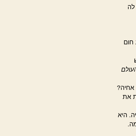
לה
 חום
עולם
 אחיה?
ת את
. היא
ה.