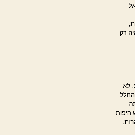
אל
ת,
יה רק
. לא
 החלל
תה
 היפות
רות.