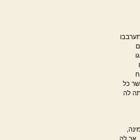
תערבבו
ם
ו
ח
שר כל
תה לה
ינה,
 אך לה