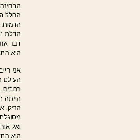
הבחינה 
החלל הר
הדמות ה
הדלת נפ
דבר אחד
היא התק
אני חייב
העולם הי
רחבים, 
הייתה ת
הריק. או
מסוגלת 
ואל אור
היא התג