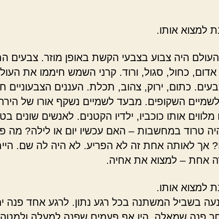
ת למצוא אותו.
עולם היה צבוע בצבעי הקשת באופן מוזר. צבעים ה
 אדום, כחול, סגול, ורוד. קרני השמש חיממו את העול
עים. כתום, ירוק, צהוב, תכלת. העננים הצבעוניים חג
שמיים השקופים. מבעד לשמיים נשקף אורו של הירח
מלווים אותו כוכביו, ילדיו הקטנים. לאנשים שונים בט
ה טרוד במחשבות – האם עכשיו יום או לילה? מה פ
 אך לאותה אחת זה לא הפריע. לא היה לה שם. היי
 אחת – למצוא את אחיה.
ת למצוא אותו.
עה בשביל המשתנה בכל רגע נתון. לרגע אחד פנה ימ
ר פנה שמאלה. היו אף פעמים שפנה למעלה ולמטה.