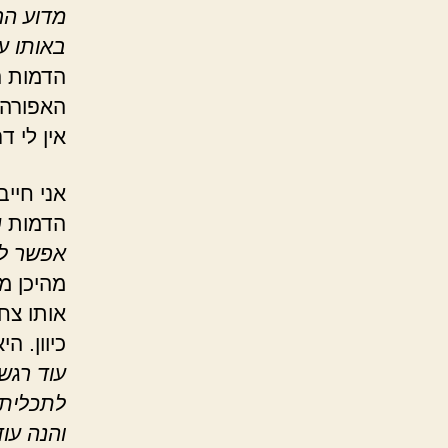
מדוע הר
באותו ע
הדמות 
האפורה ה
אין לי ד
אני חייב
הדמות ש
אפשר לצ
מהיכן מ
אותו צח
כיוון. ה
עוד רגש
לתכלית 
והנה עוד