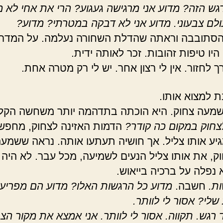
גש הזה? מדוע אני מרגישה געגוע? הרי את אחי לא 
ולם צבעוני. מדוע אני לא דבקה במטרתי? מדוע?
הסתובבה וראתה שהדלת השחורה נעלמה. על המדר
יו טיפות זהובות. זכר לאותה ידית.
רך לחזור. אין לי רצון אחר. יש לי רק מטרה אחת.
ת למצוא אותו.
מעה צחוק. היא הוכתה בתדהמה יותר משחשה הקל
חוק במקום כה קודר?
הדמות האזינה לצחוק, מחפש
גיע אותו צליל. אך חושיה תעתעו אותה. נראה ששמע
וק, את אותו צליל הנעים לשמיעה, מכל עבר. לא היה 
יא נפלה על ברכיה בייאוש.
ות.
חשבה.
מדוע כל הרגשות האלו? מדוע הם מפריעי
שלי? אסור לי לוותר.
 רגש. תקווה. אסור לי לוותר. אני אמצא את מקור הצח