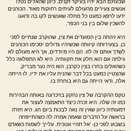
שבעולם הבא יהיו בעיקר זקנים, כיוון שהאלים נטלו
אנשים צעירים מהעולם לעיתים רחוקות מאוד. הכוהנים
ידעו לרפא כמעט כל מחלה שאנשים לקו בה ודאגו
להשכין שלום בין בני הכפר.
היא זיהתה בין הסועדים את צין, שהוקרב שנתיים לפני
כן. בצעירותה קיוותה שכשיהיו גדולים יסכימו הכוהנים
לשדך אותם זה לזו. הם היו מיודדים, אך היא מעולם לא
גילתה אם הוא חלק את תקוותיה. היא לא התפלאה כלל
כשהאלים בחרו בצין כקרבן. הוא היה נער מבריק,
שהצטיין כמעט בכל דבר שהניח עליו את ידיו. לו הייתה
אלה, ודאי הייתה גם היא בוחרת בו.
טקס ההקרבה של צין נחקק בזיכרונה באותה הבהירות
כמו זה שלה. היא זכרה כיצד התאמצה לעצור את
דמעותיה כיוון שאין זה נאה לבכות ביום חג. היא חזרה
בראשה על הדברים שאמה אמרה לה כשהתייפחה
בשבוע לפני כן- 'אל תהיי אנוכית. עלייך לשמוח כשאדם