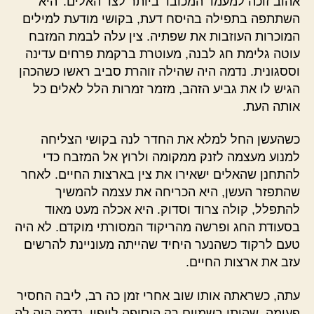
אהוב זוכה למעמד המכובד ביותר לצד האלים.' היא
השתתפה בתפילה בהיסח דעת, בקושי מודעת למילים
המוכרות העוזבות את שפתיה. צין עלה לבמת המזבח
עוטה גלימת חג לבנה, מעוטרת ברקמת פרחים עדינה
וססגונית. נדמה היה שהילה זוהרת סביב ראשו כשהכהן
הגיש לו את גביע הזהב, מזמר זמרות הלל לאלים כל
אותה העת.
כשהעשן החל למלא את החדר לנה בקושי הצליחה
למנוע מעצמה לזנק ממקומה ולרוץ אל המזבח כדי
להתחנן שהאלים ישאירו את צין בארצות החיים. לאחר
שהתפזר העשן, היא הכריחה את עצמה להמשיך
להתפלל, קולה צרוד וסדוק. היא אכלה מעט מאוד
בסעודת החג ופרשה מהריקוד המסורתי מוקדם. לא היה
טעם לרקוד כשהנער היחיד שהייתה מעוניינת להרשים
עזב את ארצות החיים.
עתה, כשראתה אותו שוב אחרי זמן כה רב, ליבה החסיר
פעימה. שהותו בשמיים רק הוסיפה ליופיו. נדמה היה לה