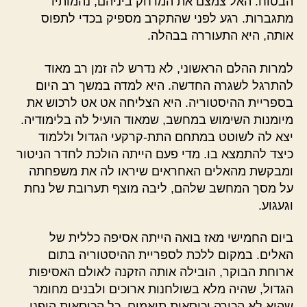
הבטוח. האל צמצם את המרחק ביניהם, נהמותיו
מתגברות. רגע לפני שהתקרב מספיק בכדי לתפוס
אותה, היא התעוררה בבהלה.
למרות ההלם הראשוני, לא נדרש לה זמן רב מאוד
להתרגל לשגרה החדשה. היא למדה במשך רב היום
בספריית ההיסטוריה. היא הצליחה אט אט לרכוש את
מיומנות השימוש במחשב, שמאוד הועיל לה בלימודיה.
יצא לה לשוטט במתחם התת-קרקעי הגדול וללמוד
כיצד להתמצא בו. מדי פעם הייתה הולכת לחדר הניטור
ומבקשת מהאלים האחראים שיראו לה את משפחתה
על מסך המחשב שלהם, ליבה מוצף תערובת של נחת
וגעגוע.
ביום החמישי מאז בואה הייתה אסיפה כללית של
האלים. במקום ללכת לספריית ההיסטוריה בתום
ארוחת הבוקר, הובילה אותה הזקנה לאולם האסיפות
הגדול, שהיה מלא בשולחנות ארוכים ולבנים מחומר
שהיא לא הכירה וכיסאות תואמים. כל הכיסאות הופנו