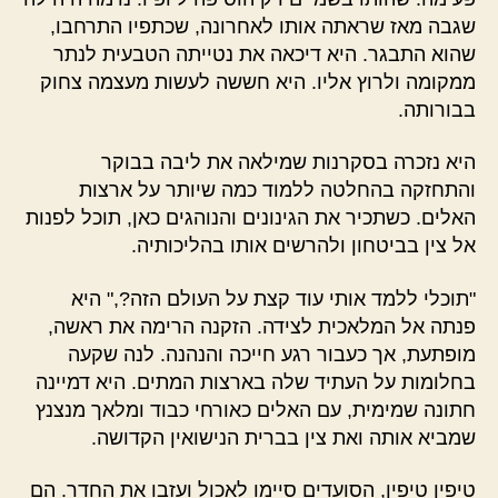
שגבה מאז שראתה אותו לאחרונה, שכתפיו התרחבו,
שהוא התבגר. היא דיכאה את נטייתה הטבעית לנתר
ממקומה ולרוץ אליו. היא חששה לעשות מעצמה צחוק
בבורותה.
היא נזכרה בסקרנות שמילאה את ליבה בבוקר
והתחזקה בהחלטה ללמוד כמה שיותר על ארצות
האלים. כשתכיר את הגינונים והנוהגים כאן, תוכל לפנות
אל צין בביטחון ולהרשים אותו בהליכותיה.
"תוכלי ללמד אותי עוד קצת על העולם הזה?," היא
פנתה אל המלאכית לצידה. הזקנה הרימה את ראשה,
מופתעת, אך כעבור רגע חייכה והנהנה. לנה שקעה
בחלומות על העתיד שלה בארצות המתים. היא דמיינה
חתונה שמימית, עם האלים כאורחי כבוד ומלאך מנצנץ
שמביא אותה ואת צין בברית הנישואין הקדושה.
טיפין טיפין, הסועדים סיימו לאכול ועזבו את החדר. הם