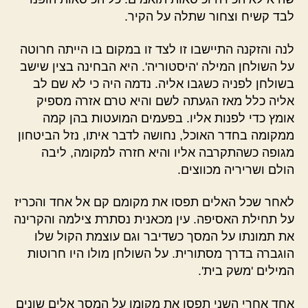
לבד קשיח וצחור שתלה על הקיר.
לנה והזקנה התיישבו זו לצד זו במקום בו הייתה חרוטה
על השולחן המילה 'היסטוריה'. היא הבחינה בצין שישב
בשולחן לפניה כשגבו אליה. נדמה היה כי לא שם לב
אליה כלל מאז הגעתה לשם והיא טרם אזרה מספיק
אומץ כדי לפנות אליו. בפעמים המועטות בהן קמה
ממקומה בחדר האוכל, נחושה לדבר איתו, נזל הביטחון
מגופה כשהתקרבה אליו והיא חזרה למקומה, ליבה
הולם ושריריה מכווצים.
לאחר שכל האלים תפסו את מקומם קם אל אחד והכריז
על תחילת האסיפה. עין מכאנית נסתרת צילמה והקרינה
את תמונתו על המסך כשדיבר וגם עוצמת הקול שלו
הוגברה בדרך מסתורית. על השולחן מולו היו חרוטות
המילים 'משק בית'.
אחד אחרי השני תפסו את מקומו על המסך אלים שונים