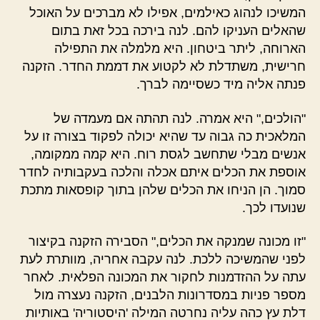
המשיכו לנהוג כאילמים, אפילו לא מברכים על האוכל
שהאלים העניקו להם. לנה בירכה בכל זאת בתום
הארוחה, ליתר ביטחון. היא מלמלה את התפילה
חרישית, משתדלת לא לקטוע את דממת החדר. הזקנה
פנתה אליה מיד כשסיימה לברך.
"הולכים," היא אמרה. לנה תהתה אם מעמדה של
המלאכית כה גבוה עד שהיא יכולה לפקוד בצורה זו על
אנשים מבלי שתחשב לגסת רוח. היא קמה ממקומה,
אוספת את הכלים איתם אכלה והלכה בעקבותיה לחדר
סמוך. הן הניחו את הכלים שלהן בתוך קופסאות מתכת
שנועדו לכך.
"זו מכונה שמנקה את הכלים," הסבירה הזקנה בקיצור
לפני שהמשיכה ללכת. לנה עקבה אחריה, מוותרת לעת
עתה על ההזדמנות לחקור את המכונה הפלאית. לאחר
מספר פניות במסדרונות הלבנים, הזקנה נעצרה מול
דלת עץ כהה עליה נחרטה המילה 'היסטוריה' באותיות