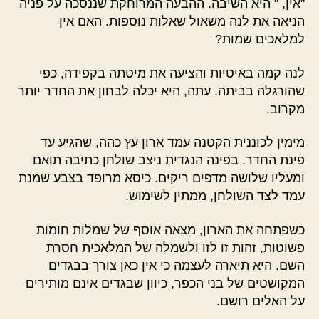
"אין, " היא השיבה. ההבעה המרוחקת שננסכה על פניה
הניאה את לנה משאול שאלות נוספות. האם אין
למלאכים שמות?
לנה קמה באיטיות והציעה את מיטתה בקפידה, כפי
שהורגלה בביתה. עתה, היא יכלה לבחון את החדר יותר
מקרוב.
מימין לכוננית הקטנה עמד ארון עץ כהה, שהגיע עד
פינת החדר. בפינה הנגדית ניצב שולחן כתיבה תואם
ומעליו שלושה מדפים ריקים. כיסא מרופד בצבע שמנת
עמד לצד השולחן, ממתין לשימוש.
כשפתחה את הארון, מצאה אוסף של שמלות חומות
פשוטות, זהות זו לזו ולשמלה של המלאכית חסרת
השם. היא תיארה לעצמה כי אין כאן צורך בבגדים
המקושטים של בני הכפר, כיוון שבגדים אינם מותירים
על האלים רושם.