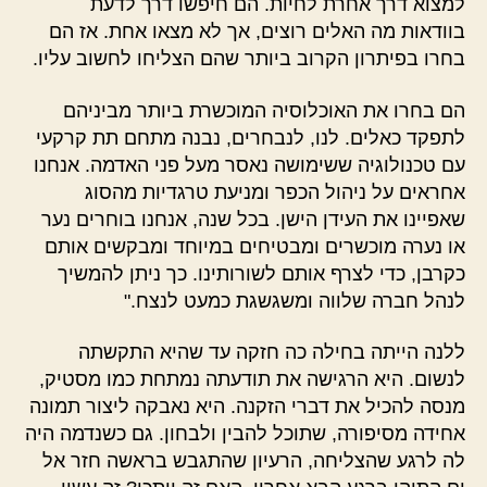
למצוא דרך אחרת לחיות. הם חיפשו דרך לדעת
בוודאות מה האלים רוצים, אך לא מצאו אחת. אז הם
בחרו בפיתרון הקרוב ביותר שהם הצליחו לחשוב עליו.
הם בחרו את האוכלוסיה המוכשרת ביותר מביניהם
לתפקד כאלים. לנו, לנבחרים, נבנה מתחם תת קרקעי
עם טכנולוגיה ששימושה נאסר מעל פני האדמה. אנחנו
אחראים על ניהול הכפר ומניעת טרגדיות מהסוג
שאפיינו את העידן הישן. בכל שנה, אנחנו בוחרים נער
או נערה מוכשרים ומבטיחים במיוחד ומבקשים אותם
כקרבן, כדי לצרף אותם לשורותינו. כך ניתן להמשיך
לנהל חברה שלווה ומשגשגת כמעט לנצח."
ללנה הייתה בחילה כה חזקה עד שהיא התקשתה
לנשום. היא הרגישה את תודעתה נמתחת כמו מסטיק,
מנסה להכיל את דברי הזקנה. היא נאבקה ליצור תמונה
אחידה מסיפורה, שתוכל להבין ולבחון. גם כשנדמה היה
לה לרגע שהצליחה, הרעיון שהתגבש בראשה חזר אל