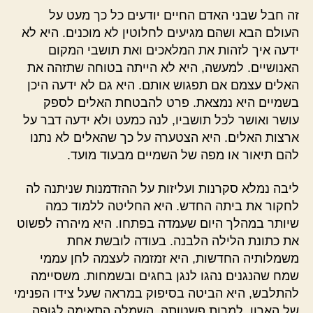
זה חבל שבני האדם החיים יודעים כל כך מעט על
העולם הבא ושהם מגיעים לחלוטין לא מוכנים. היא לא
ידעה איך לזהות את המלאכים ואת תושבי המקום
האנושיים. למעשה, היא לא הייתה בטוחה שתזהה את
האלים עצמם אם תפגוש אותם. היא גם לא ידעה היכן
בשמיים היא נמצאת. פרט להבטחת האלים לספק
עושר ואושר לכל תושביו, לנה כמעט ולא ידעה דבר על
ארצות האלים. היא הצטערה על כך שהאלים לא נתנו
להם תיאור או מפה של השמיים מבעוד מועד.
ליבה נמלא סקרנות ועליזות על ההזדמנות שניתנה לה
לחקור את ביתה החדש. היא החליטה ללמוד כמה
שיותר במהלך היום שעמדה בפתחו. היא מיהרה לפשוט
את כתונת הלילה הלבנה. בעודה לובשת אחת
משמלותיה החדשות, היא זמזמה לעצמה לחן עממי
שמח שהנגנים נהגו לנגן בחגים ובשמחות. משסיימה
להתלבש, היא הביטה בסיפוק במראה שעל צידו הפנימי
של הארון. למרות פשטותה, השמלה התאימה לגופה