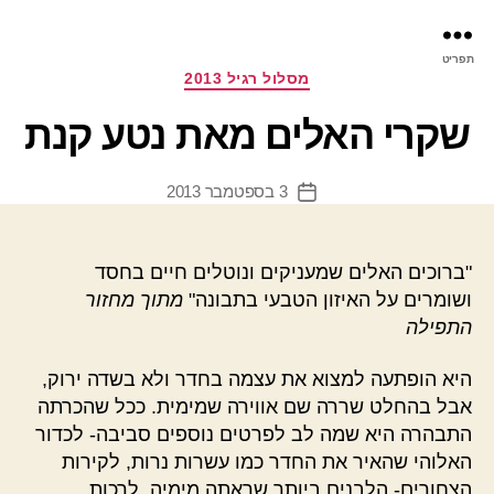
פר
תפריט
עינ
קטגוריות
מסלול רגיל 2013
שקרי האלים מאת נטע קנת
3 בספטמבר 2013
תאריך
פוסט
"ברוכים האלים שמעניקים ונוטלים חיים בחסד
ושומרים על האיזון הטבעי בתבונה"
מתוך מחזור
התפילה
היא הופתעה למצוא את עצמה בחדר ולא בשדה ירוק,
אבל בהחלט שררה שם אווירה שמימית. ככל שהכרתה
התבהרה היא שמה לב לפרטים נוספים סביבה- לכדור
האלוהי שהאיר את החדר כמו עשרות נרות, לקירות
הצחורים- הלבנים ביותר שראתה מימיה, לרכות