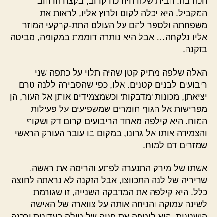
הכה בה. הבית שלה היה כה קרוב, בקצה הרחוב
המקביל. היא יכלה לקום ולרוץ אליו, לראות את
משפחתה ולספר להם על העולם התת-קרקעי המוזר
אליו נלקחה… אבל היא נותרה דוממת במקומה, מביטה
בזקנה.
האלה שלפה מתיק קטן שהיה תלוי על כתפה שני
ריבועים לבנים קטנים. אלו, כפי שהסבירה ללנה טרם
יציאתן, מכונות 'מדבקות' וכשמצמידים אותן אל העור, הן
מפרישות אל הגוף חומרים שמשפיעים על פעילות
המוח. היא קילפה מאחד הריבועים קרום דק ושקוף
והצמידה אותו אל גרונו, במקום בו עובר העורק הראשי
שמזרים דם למוח.
אשתו של מירק התנערה לפתע והרימה את ראשה.
שריריה של לנה התכווצו, אבל הזקנה לא נראתה לחוצה
כלל. היא קילפה את המדבקה השנייה, זו שגורמת
לשינה עמוקה והניחה אותה על צווארה של האישה
הישנונית. היא ליטפה את פניה של טילה בעדינות ורכנה