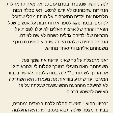
לנה ניחשה שנפטרה בטרם עת, כנראה מאחת המחלות
הנדירות שהכוהנים לא ידעו לרפא. ודאי סבלה רבות
מלראות את ילדיה מתאבלים על מותה מבלי שתוכל
לנחמם. בכפר נהגו לספר אגדות רבות על אנשים שכל
הפאר וההדר של ארצות האלים לא יכלו לפצות על
המראה של ילדיהם גדלים כשהם לא שם לצידם.
הנחמה היחידה שלהם הייתה שבבוא הימים תצטרף
משפחתם אליהם ותתאחד מחדש.
"אני מתנצלת על כך שאיני יודעת את שמך ואת
משפחתך. האם תועילי בטובך לסלוח לי ולהראות לי
את הדרך לשירותים?" לנה בחרה לפנות לאישה בכבוד
המירבי, עד שתדע בוודאות את מעמדה. היא השתדלה
לא להיעלב מההבעה המשועשעת שעלתה על פני
האישה למשמע דבריה.
"בכיוון ההוא," האישה החלה ללכת בצעדים נמהרים,
בבירור מצפה שלנה תבוא בעקבותיה. היא התעלמה