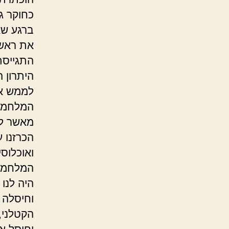
כחוקר ג
ברגע ש
את ראשי
התגייסתי
היתרון ה
לממש את
המלחמה 
מאשר לק
הכרזנו ע
ואוכלוס
המלחמה,
היה לנו
וחיסלה 
הקטלני,