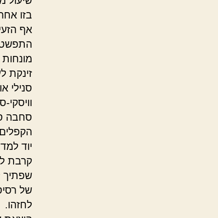
שיעול מ
בזו אחר
אף הזעי
התפשט ס
מונחות 
זינקת ל
סנילי א
וויסקי-
סחבה סח
הקפלים 
יוד למד 
קרבת לפ
שפתיך ל
של רסיסי
לחזהו.