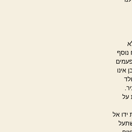
א
 נוסף
פעמים
 אינו
לד
ר.
 על
ידו אל
שתעל