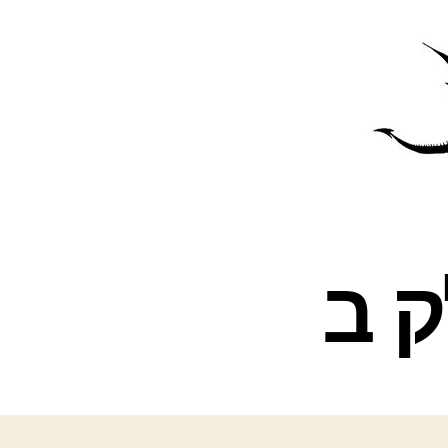
פרס
עינת