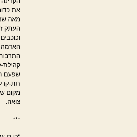
הקרינה 
את כדור
מאה שנים
העתק זע
וכוכבים
האדמה. 
התרבות.
קהילת-קנ
שפעם הי
תת-קרקע
מקום שב
צואה.
***
"כן כן 