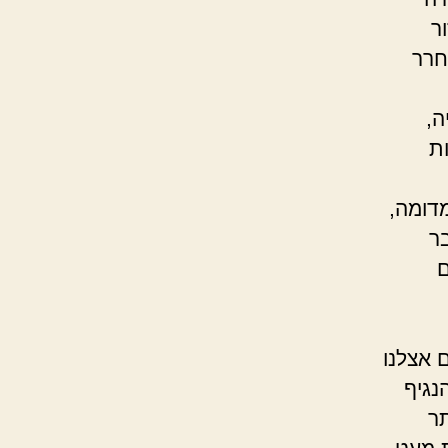
ר
חרר
ה,
ות
דומה,
ר
ם
 אצלנו
נגיף
ר