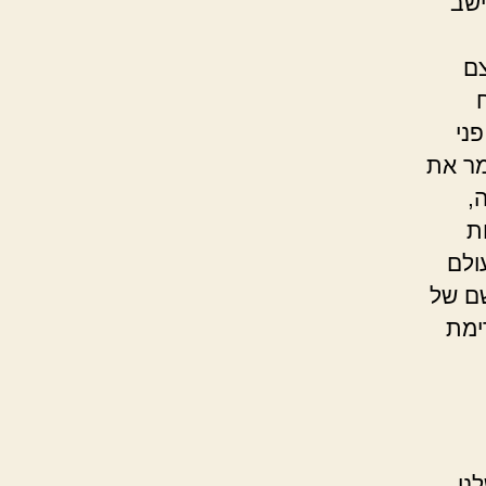
ישב
צם
ני
מר את
,
ת
ולם
שם של
ימת
נו