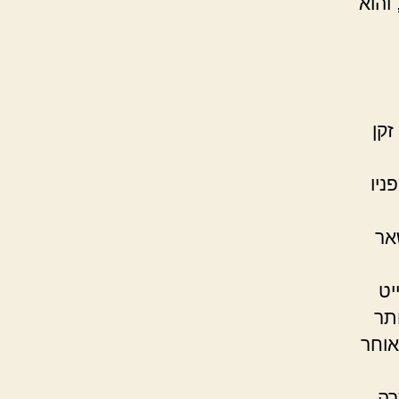
והוא
זקן
ניו
אר
יט
תר
אוחר
רה