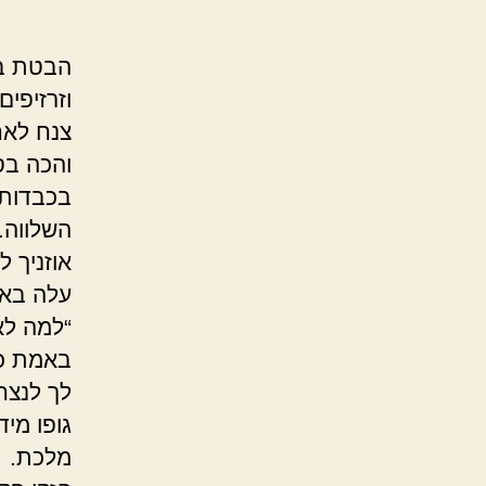
הבטת בו 
וזרזיפים
צנח לאח
והכה בס
בכבדות 
השלווה.
אוזניך ל
עלה באפ
“למה ל
באמת כל
לך לנצח
גופו מי
מלכת.