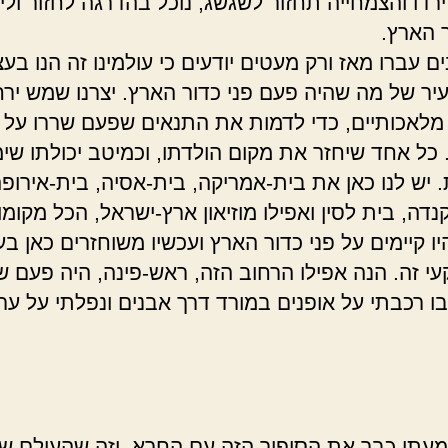
ירדו והצמחייה תחזור לשגשג, נוכל בהדרגה לחזור ולי
 הארץ.
 עברו מאז ורק מעטים יודעים כי עולמינו זה הנו בע
יר של מה שהיה פעם פני כדור הארץ. יצרנו שמש ירח
 מלאכותיים, כדי לדמות את התנאים שפעם שררו על פ
כל אחד שיחזר את מקום הולדתו, וכמיטב יכולתו שי
 יש לנו כאן את בית-אמריקה, בית-אסיה, בית-אירופה
דה, בית לסין ואפילו מוזיאון ארץ-ישראל, הכל מקומו
ו קיימים על פני כדור הארץ ועכשיו משוחזרים כאן בע
י זה. הנה אפילו הרחוב הזה, ראש-פינה, היה פעם 
ו רכבתי על אופנים במורד דרך אבנים ונפלתי על ער
שמעתי כבר את הסיפור הזה עם החרא, וזה שהעולם של