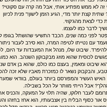
י זה לא ממש מפתיע אותי, אבל מה קרה עם סקוטי?
שתית קצת יותר מדי, הגיע הזמן לישון!” פנית לכיוון
 כדי לצאת מהג'קוזי.
שיך לדבר כמו לעצמו.
פטר לפני כמה שנים, הכבד התשיעי שהושתל בגופו ל
עמד עם נטייתו לטיפה המרה, הוא סירב לעבור ניתוח
 להיפרד. שיבוט שלו, מנהל את המעבדות עד היום, ל
גשים לכוסית שהוא מוזג מבקבוקון השנהב. הוא כמובן
הוא שיבוט ומאמין, בעצם כמו כולם, שהוא בן אדם שנו
בע, והבקבוק נשאר לו כמזכרת מאביו שלא זכה להכי
י האיש העשיר והמפורסם ביותר בעולם, בוודאי שמעת
מהלך? אבל הייתי מוותר על הכל בשבילה.
רומם לעבר חלוקו, שהיה תלוי על המעקה, והכניס את 
ס אור כסוף הבליח בין אצבעותיו, הוא אחז בחזהו וה