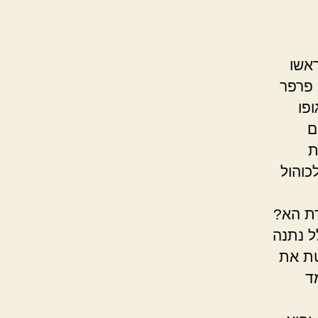
ראשו
 פרפר
פו
ם
ת
כוהול
ת הא?
ל נתנה
טת את
ד