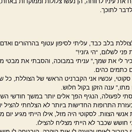
 את עיניו לרווחה, הן נעשו צלולות וממוקדות באחת, 
דבר לתוכך.
צוללת בלב כבד, עליתי לסיפון עטוף בהרהורים ואדם 
פני לשלום, “הי ג'וני!”
כיר לי את שמך,” עניתי במבוכה, והסבתי את מבטי מפ
 כתמים כהים.
, סקוטי, עכשיו אני הקברניט הראשי של הצוללת, כל ש
מתו,” ענה הזקן בקול חלוש.
סתי לפעולה, הנגיף הפך אלים יותר במשך חודשי השי
בעזרת התרופות החדישות ביותר לא הצלחתי להציל יו
נשי הצוות. לסקוטי היה מזל, אילו הייתי מגיע יום מ
י חושש שכבר לא הייתי מצליח להצילו.
 כגיבור לאומי והוענק לי אות הוקרה. הובטחה לי מיש