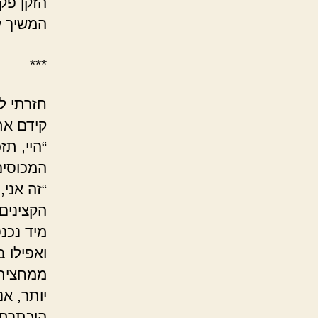
הזקן פקח
המשיך ל
***
חזרתי ל
קידם את 
“היי, תז
המכוסים
“זה אני
הקצינים 
מיד נכנ
ואפילו 
ממחצית א
יותר, אנ
הוכתרתי