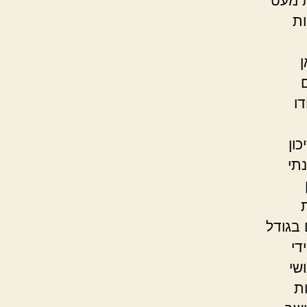
ת מעט
ות
ן
ו
ון
תי
 בגודל
די
שי
ת