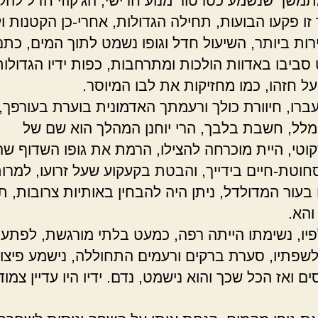
תמשך שנשמע כטרטור מנוע חרישי, הג'קוזי חדל להקצ
 זו פקעו הבועות, תחילה הגדולות, אחרי-כן הקטנות ו
רות ביותר, השיעול חדל וגופו נשמט לתוך המים, כת
ביבו באדוות הולכות ומתרחבות, כפות ידיו הגדולות 
על חזהו, כמו מחזיקות את לבו המיוסר.
עברו, חיוורת כולך ורעמתך האדמונית בוערת בעורפך, 
ומלל, חשבת בלבך, הרי יוחנן המהלך הוא שם של
סקוטי, היית מוכרחה להצילו, הרמת את גופו השדוף שה
וטת-חיים בידייך, והבטת בקעקוע שעל זרועו, למרו
בעור המדולדל, ניתן היה להבחין באותיות צרובות, ת
והא.
יו, נשימתו הייתה רפה, כמעט בלתי מורגשת, לפתע 
שפתיו, סערת ברקים ורעמים התחוללה, נישמע פיצו
ם ואז הכל שכך והוא נישמט, נדם. ידיו היו עדיין צמוד