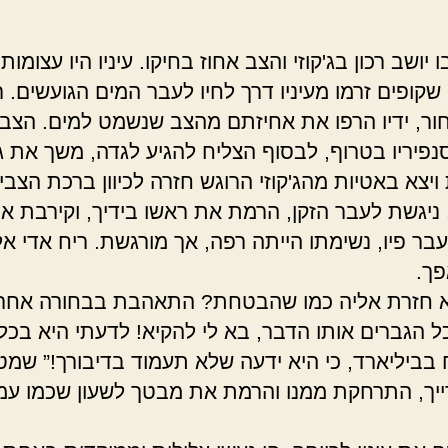
יושב רכון בג'קוזי והצב אחוז בחיקו. עיניו היו עצומות
 שקופים זרמו מעיניו דרך לחיו לעבר המים הגועשים. 
ור, ידיו הרפו את אחיזתם מהצב שנשמט למים. הצב
נפיריו בטרוף, לבסוף הצליח להגיע לגדה, משך את גו
ויצא באטיות מהג'קוזי הרוגש חזרה לכיוון ברכת הצבי
 ניגשת לעבר הזקן, הרמת את ראשו בידיך, וקירבת א
עבר פיו, נשימתו הייתה רפה, אך מורגשת. ריח אדי אל
ך.
א חזרת אליה כמו שהבטחת? התאהבת בבחורה אחר
 הגברים אותו הדבר, בא לי להקיא! לדעתי היא בכל
 בביליארד, כי היא ידעה שלא תעמוד בדיבורך!” שמ
דייך, התרחקת ממנו והרמת את מבטך לשעון שכמו עמ