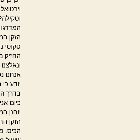
וירטואל
וטקילה? 
המדרגות
הזקן המ
סקוטי נ
החזיק מ
ונאלצנו
אנחנו נפ
יודע כי 
בדרך הט
כיום אנ
יוחנן ה
הזקן הת
הכיס. פ