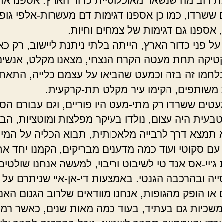
ת רוב מה שנשאר מאוכלוסיית כדור הארץ. אספנו א
ם ששרדו, כמו כן אספנו דגימות דם מעשרות-אלפי גופ
 אספנו גם דגימות של צמחים וחיות.
ל פני כדור הארץ, הייתה בלתי ניתנת ליישוב, רק כא
יקה תחת מעטה הקרח הנצחי, מצאנו מקלט, אנשים
לחמו זה בזה וכמעט שהביאו על עצמם כלייה, התאחד
 משותפים, הקימו עיר מקלט תת-קרקעית.
טים ששרדו רק מתי-מעט היו פוריים, וגם עבורם הסיכ
טבעית היה עצום, נולדו בעיקר מפלצות ומוטציות, הבנ
תמצא דרך לרבייה מלאכותית, תבוא הכליה על המין
 עם סקוטי ועוד כמה מדענים מבריקים, הקמנו יחד את
'יי-אס אנד טי לשיבוט וריבוי, למעשה אנחנו שולטים
יה ובהרכבה הגנטי. באמצעות די-אן-איי שניתרם על י
 או הופק מהגופות, אנחנו מוודאים שלרוב הגנום האנו
שכיות גם בעתיד, בעוד כמה מאות שנים, כאשר רמו