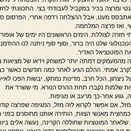
נטי ומרצה בכיר במקביל לעבודתי בצי. התכוונתי לחזו
אתבסס מעט, אבל ההצלחה רדפה אחרי, הפרסום ס
, ואז פרצה המלחמה.
 חזרה לצוללת. הימים הראשונים היו ימים של אופורי
טכנולוגי שלנו היה ברור, וסוף סוף ניתנה לנו ההזדמנ
 הפוטנציאל האדיר.
מהמעמקים דמתה יותר למשחק וידאו של מציאות מ
רב אמתי. ההלם הגיע לאחר כמה חודשים כאשר כב
ל ניצחון, הכל חרב, מדינות נמחקו, יבשות הפכו לאיי
יות שלמות נקברו תחת ההרס הנורא. מי ששרד את
 גווע אחר-כך מרעב או מגיפות.
 מזל, אם אפשר לקרוא לזה מזל, המגיפה שפרצה קודם
כמחצית מאנשי הצוות, הותירה אותנו מחוסנים בפני ה
 שלאחר המוטציות שחוללה הקרינה, נעשה אלים ביות