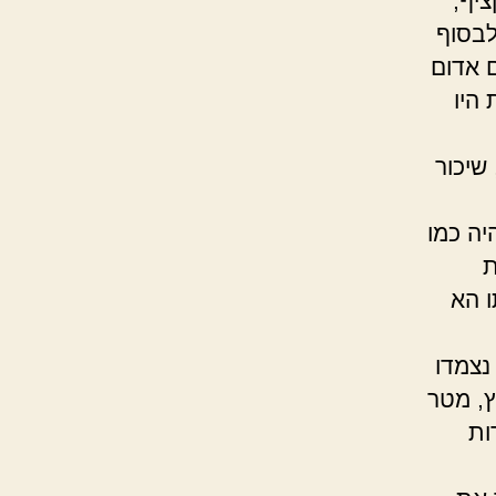
יף,
לבסוף
ם אדום
היו
שיכור
יה כמו
ת
ו הא
נצמדו
ץ, מטר
ות