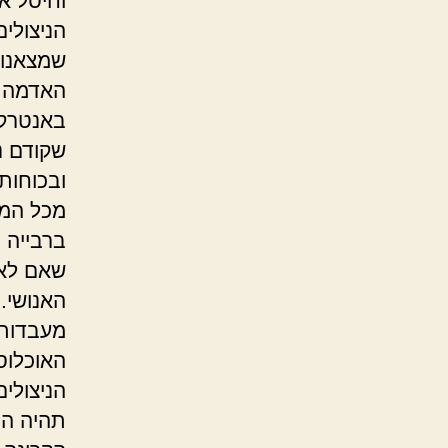
וחיסל א
הניצולי
שמצאנו,
האדמה ע
באנטרקט
שקודם נ
ובכוחות
מכל המע
ברבייה 
שאם לא 
האנושי.
מעבדות ג
האוכלוסי
הניצולים
תהיה המ