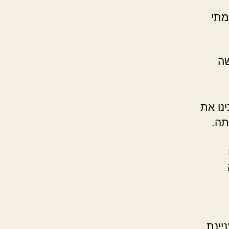
מתי
שה
נו את
תה.
יינת