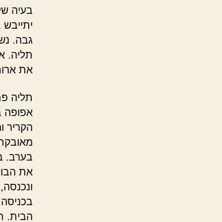
בעיה של
יתייבש 
גבה. נש
תליה. א
את ארוח
תליה פת
אפופה ב
הקריר ו
מאובקת 
בערב. ב
את הבוק
ונכנסה,
בכניסה 
הבית. ת