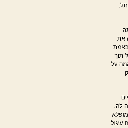
תל.
ה
 את
באמת
 תוך
מה על
ק
ים
 לה.
מופלא
עיגול