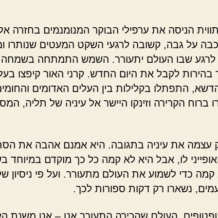
וית הניסה את ערפילי הבוקר המנומנמים בחזרה אל 
בה על גבה, קשובה לרגעי השקט המעטים שנותרו ו
 לרגע שבו העולם יתעורר. השמש התמתחה בשמחה 
 בהירות לקבל את היום החדש. קרני האור קיפצו בעלי
הדשא, התפתלו בקלילות בין העלים האדומים והחומי
ברוח הקרירה וזינקו היישר אל עיניה של תליה, המסונ
 עצמה את עיניה בתגובה. היא אמנם אהבה את הסתי
אופייני לו, אבל היא לא קמה כל כך מוקדם במיוחד בש
 קמה כדי לשמוע את העולם מתעורר. ועל פי ניסיון ש
מים, נשארו רק דקות ספורות לכך.
טפטופים, העולם שהכירה התעורר אט – אט משנת הל