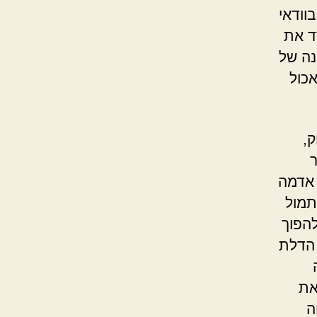
וודאי
ד את
נה של
כול
,
 אדמה
תמול
הפוך
 הדלת
את
ה