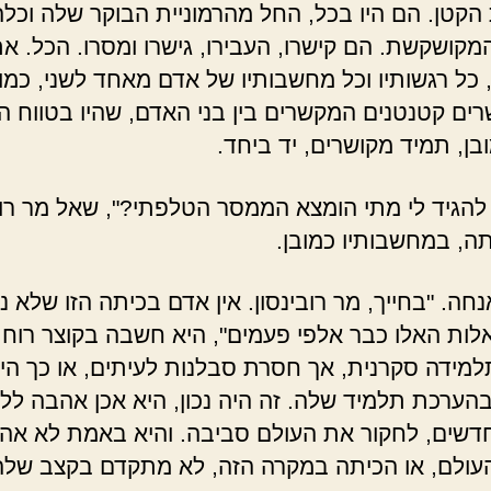
קטן. הם היו בכל, החל מהרמוניית הבוקר שלה וכלה
מקושקשת. הם קישרו, העבירו, גישרו ומסרו. הכל. א
ו, כל רגשותיו וכל מחשבותיו של אדם מאחד לשני, כמו
רים קטנטנים המקשרים בין בני האדם, שהיו בטווח ה
בן, תמיד מקושרים, יד ביחד.
ל להגיד לי מתי הומצא הממסר הטלפתי?", שאל מר רוב
ה, במחשבותיו כמובן.
חה. "בחייך, מר רובינסון. אין אדם בכיתה הזו שלא 
ות האלו כבר אלפי פעמים", היא חשבה בקוצר רוח.
למידה סקרנית, אך חסרת סבלנות לעיתים, או כך הי
הערכת תלמיד שלה. זה היה נכון, היא אכן אהבה לל
דשים, לחקור את העולם סביבה. והיא באמת לא אה
ולם, או הכיתה במקרה הזה, לא מתקדם בקצב שלה