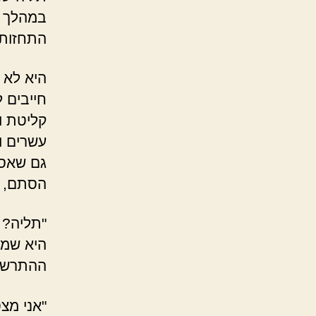
במהלך הש
התחזות.
היא לא 
חייבים 
קליטת ופ
עשרים ו
גם שאסו
הסתם, כ
"תליה? 
היא שמע
ההתרשמו
"אני מצט