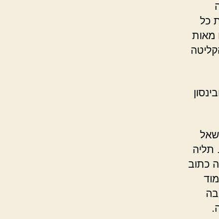
ת כל
 מאות
קליטה
ינסון
נשאל
 תליה
ה כתוב
מוד
בה
.