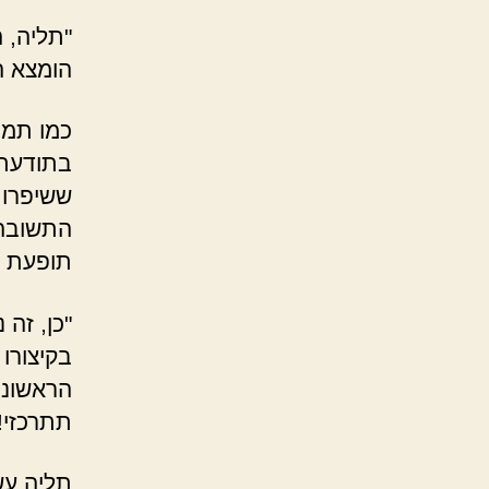
"תליה, ה
הומצא ה
כמו תמי
בתודעתו
ששיפרו 
התשובה 
תופעת ה
בקיצורו 
הראשונה
תתרכזי!
תליה עש