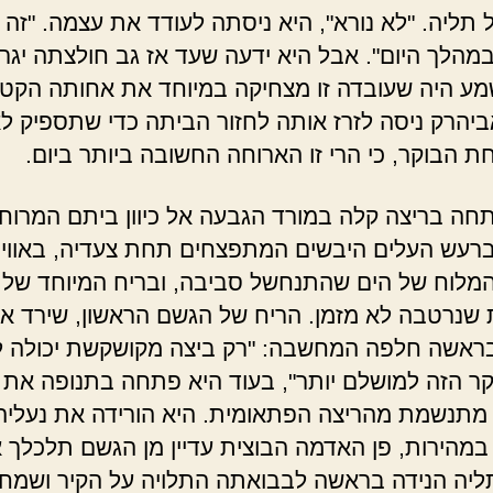
 תליה. "לא נורא", היא ניסתה לעודד את עצמה. "זה ב
במהלך היום". אבל היא ידעה שעד אז גב חולצתה יגר
מע היה שעובדה זו מצחיקה במיוחד את אחותה הקט
ביהרק ניסה לזרז אותה לחזור הביתה כדי שתספיק לא
ת הבוקר, כי הרי זו הארוחה החשובה ביותר ביום.
חה בריצה קלה במורד הגבעה אל כיוון ביתם המרוחק
רעש העלים היבשים המתפצחים תחת צעדיה, באוויר
המלוח של הים שהתנחשל סביבה, ובריח המיוחד של
שנרטבה לא מזמן. הריח של הגשם הראשון, שירד א
ראשה חלפה המחשבה: "רק ביצה מקושקשת יכולה ל
ר הזה למושלם יותר", בעוד היא פתחה בתנופה את
 מתנשמת מהריצה הפתאומית. היא הורידה את נעליה
במהירות, פן האדמה הבוצית עדיין מן הגשם תלכלך 
ליה הנידה בראשה לבבואתה התלויה על הקיר ושמח