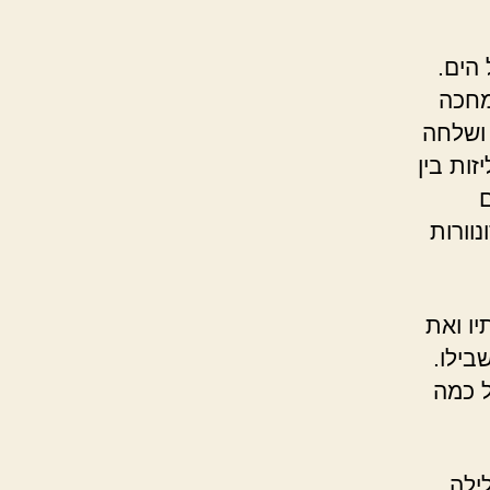
הים.
מחכה
ושלחה
זות בין
ם
וורות
ו ואת
בילו.
ל כמה
ילה