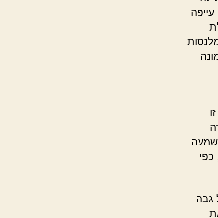
 עייפה
ת
מלנסות
ונה
ו
ה
 שמעה
כפי
 גבה
ת