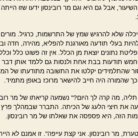
יעור, אבל גם היא וגם מר רובינסון ידעו שזו הייתה
יכלה שלא להרגיש שמץ של התרשמות, כרגיל. מורים ה
להיות בעלי תודעה מאורגנת להפליא, מהירה, חדה וב
ליטת נתונים יוצאת מן הכלל. אין זה פשוט כלל וכלל
חמש תודעות בבת אחת ולנסות גם ללמד אותן דבר 
ר שהתלמידים יקלטו את התשובה מתודעתו של המור
ך שהמורה היה חייב להישאר מרוכז באופן מתמיד.
תליה, מה קרה לך היום?" נשמעה קריאתו של מר רובינ
ה את חיצי הלעג של הכיתה. התברר שבמהלך פרץ
ת הזה, היא פספסה את שאלתו של מר רובינסון.
ערת, מר רובינסון. אני קצת עייפה". זו אמנם לא היי