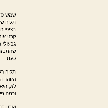
שמש סתו
תליה שכ
בציפייה
קרני אור
גבעולי 
שהתפזרו 
כעת.
תליה רק
הזוהר ה
לא, היא
וכמה פע
ואכן, ב