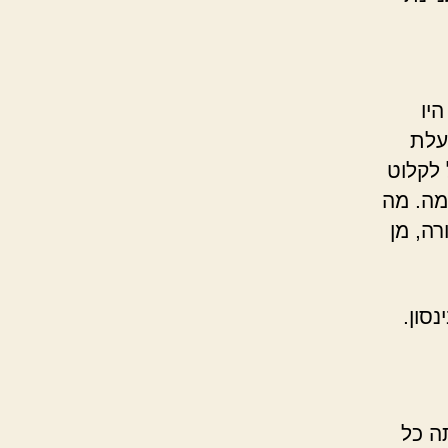
יו
עלת
 לקלוט
מה. מה
ה, מן
סון.
תה כל