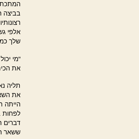
המתכת ה
בביצה ה
רצונותי
אלפי גש
שלך כמו
"מי יכו
את הכית
תליה נאנ
את השאל
הייתה ת
לפחות ב
דברים ח
ששאר הע