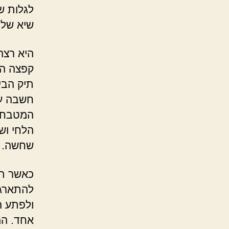
לגלות ש
שיא של 
היא רצה
קפצה הצ
תיק הבי
חשבה על
המטבח, 
הלחי וש
שחשה.
כאשר תל
להתארגן
ולפתע ה
אחד. המ