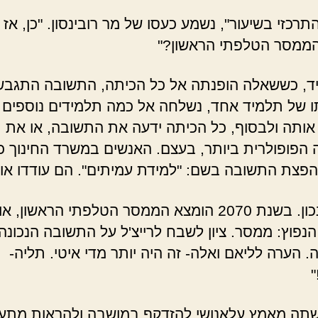
תרכזי בשיעור", נשמע כעסו של מר רובינסון. "כן, אז 
ממסר הטלפתי הראשון?"
ד, כששאלה הופנתה אל כל הכיתה, התשובה התגב
 של תלמיד אחד, נשלחה אל כמה תלמידים נוספים
אותה ולבסוף, כל הכיתה ידעה את התשובה, או את
הפופולרית ביותר, בעצם. האנשים במשרד החינוך כי
פצת התשובה בשם: "למידת עמיתים". הם עודדו או
"כן, זה נכון. בשנת 2070 הומצא הממסר הטלפתי הראשון, או
הנפוץ: ממסר. ציון לשבח לרייצ'ל על התשובה הנכונה
. הערה לליאם ואלה- זה היה יותר מדי איטי. תליה-
"
תה מאמץ עלאנושי להזדקף במושבה ולהראות מתענ