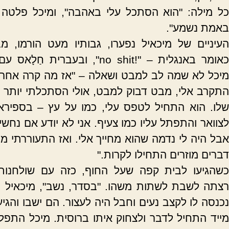
כל מילה: "הוא הסתכל עלי באהבה", ומיכל פלטה –
באמת נשמע".
העיניים של מיכאיל נפערו, גבותיו מעט הורמו, מ
אומר באנגלית – "!
no shit
", ובעברית חַלָאס עם 
מיכל לא שמה לב למבט ושאלה – "אז מה קרה אחר 
התקרב אלי, מבט דבוק למבט, אולי הסתכלתי יותר ע
שלו. הוא התחיל לטפס עלי, כמו על עץ – בספירא
לצוואר והתפתל עליו כמו צעיף. אני לא יודע אם נחשים
אבל היה לי נדמה שהוא מחייך אלי. ואז התעוררתי מהש
דברים מוזרים התחילו לקרות."
כשהגיעו לבית קפה שעל החוף, כזה עם שולחנות 
רצתה לשבת לשתות משהו. "בסדר, נשב", מיכאיל נ
נכנסה לו לקצב נעים וחבל היה לעצור. הם ישבו והגיע
מייד התחיל לדבר ולצחוק איתו ברוסית. מיכל התפל