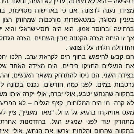
בפגישה – היא לא מיצתה, עדיין לא העזה, וחשוב היה 
מצידו, נענה לרצונה, אם כי באדישות מסויימת, בר
בעניין מסוגר, במטאפורות מורכבות שמהותן רצון
ברתיעה ובחוסר אמון. הוא היה רוסי-ישראלי והיא 
אך זו היתה הצרה הקטנה מבין השתיים. הצרה הגדול
והזדחלה תלויה על הצוואר.
הם קבעו להיפגש בחוף הים לקראת ערב. הלכו יחפי
את הנעליים החזיקו בידיים. הים מצידה האחד של מ
בצידה השני. הם ניסו להתרחק משאר האנשים, והרגל
נרטבות במים. לפני כמה חודשים, נכנס בכוונה לי
בתקווה שהנחש יטבע, אולי יברח, אולי יקרה איתו מש
לא קרה: מי הים המלוחים, קצף הגלים – לא הפריעו
מעט אחיזקתו בהגיע גל גדול. "מאד מעניין", ציין לע
מתהדק עוד לפני שמגיע הגל. בהזדמנות אחרת,
בתקווה שהחום והלחות יגרשו את הנחש, אולי יאייד