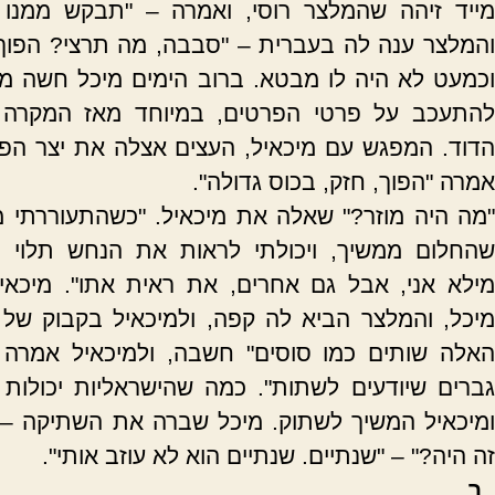
מייד זיהה שהמלצר רוסי, ואמרה – "תבקש ממנו 
והמלצר ענה לה בעברית – "סבבה, מה תרצי? הפוך 
וכמעט לא היה לו מבטא. ברוב הימים מיכל חשה מחו
להתעכב על פרטי הפרטים, במיוחד מאז המקרה
הדוד. המפגש עם מיכאיל, העצים אצלה את יצר הפר
אמרה "הפוך, חזק, בכוס גדולה".
"מה היה מוזר?" שאלה את מיכאיל. "כשהתעוררתי מ
שהחלום ממשיך, ויכולתי לראות את הנחש תלוי מ
מילא אני, אבל גם אחרים, את ראית אתו". מיכא
מיכל, והמלצר הביא לה קפה, ולמיכאיל בקבוק של ב
האלה שותים כמו סוסים" חשבה, ולמיכאיל אמרה 
גברים שיודעים לשתות". כמה שהישראליות יכולות ל
ומיכאיל המשיך לשתוק. מיכל שברה את השתיקה – "
זה היה?" – "שנתיים. שנתיים הוא לא עוזב אותי".
ב.