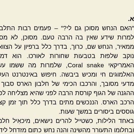
א.
"האם הנחש מסוכן גם לי?" – פעמים רבות התלב
למרות שידע שאין בה הרבה טעם. מסוכן, לא מסוכן
ממאיר, הנחש שם, כרוך, בדרך כלל ברפיון על הצוו
נוקב שלפוּת בטבעות שחורות לאורכו. הוא ד
האמריקאי
Coral snake
, שלמרות מה ששמו עשו
האלמוגים חי ומכיש ביבשה. חיפוש באינטרנט ה
מדעי מסובך, והרכבו הכימי של חלבון הארס סבוך 
ההגנה של הגוף קורסת הרבה לפני שהיא מצליחה לפ
הרכב הארס. הננכשים מתים בדרך כלל תוך זמן קצר
גוססים ביסורים במשך שעות.
באחד הלילות, כשטייל להרים נישאים, מיכאִיל חלם
ובחלומו התעורר מהשינה והנה נחש כתום מזדחל לידו. 