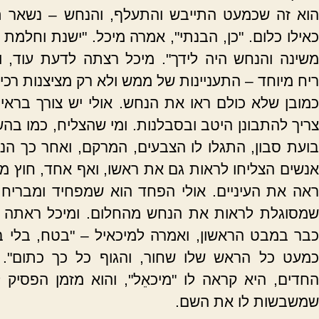
הוא זה שכמעט התייבש והתעלף, והנחש – נשאר תל
כאילו כלום. "כן, הבנתי", אמרה מיכל. "ישנת וחלמ
משינה והנחש היה לידך". מיכל רצתה לדעת עוד, ו
ריח מיוחד – התעניינות של ממש ולא רק מציצנות רכי
כמובן שלא כולם ראו את הנחש. אולי יש צורך בראיה
צריך להתבונן היטב ובסבלנות. ומי שהצליח, כמו בה
בועת סבון, התגלו לו הצבעים, המרקם, ואחר כך הנ
אנשים הצליחו לראות גם את ראשו, ואף אחד, חוץ ממ
ראה את העיניים. אולי הפחד הוא שמפחיד ומבריח 
שמסוגלת לראות את הנחש מהחלום. ומיכל ראתה 
כבר במבט הראשון, ואמרה למיכאיל – "בטח, בלי בעי
כמעט כל הראש שלו שחור, והגוף כל כך כתום". 
החדים, היא קראה לו "מיכאֵל", והוא מזמן הפסיק 
שמשבשות לו את השם.