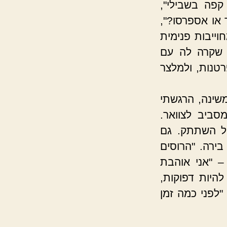
קפה בשבילי",
או אספרסו?",
ייבות פנימית
 שקרה לה עם
טנות, ולמלצר
שינה, הרגשתי
סביב לצוואר.
יל השתתק. גם
ירה. "הרוסים
– "אני אוהבת
היות דפוקות,
לפני כמה זמן