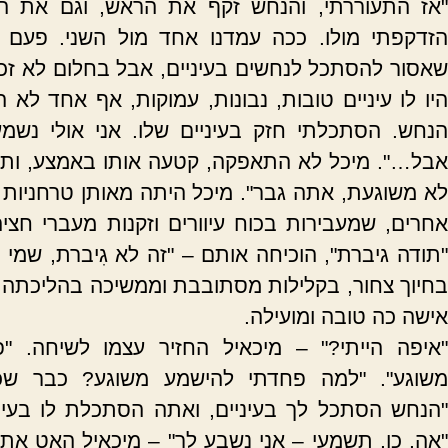
"אז התעוררתי, והנחש זקף את הראש, וגם את הצו
הזדקפתי מולו. ככה עמדנו אחד מול השני. פעם 
שאסור להסתכל לנחשים בעיניים, אבל בחלום לא זכ
היו לו עיניים טובות, נבונות, עמוקות, אף אחד לא 
הנחש. הסתכלתי חזק בעיניים שלו. אני אולי נשמ
אבל…". מיכל לא התאפקה, קטעה אותו באמצע, ותיק
לא משוגעת, אתה גבר". מיכל היתה מאותן טרחניות 
אחרים, שמעבירות בכוח עיוורים וזקנות מעברי חצי
"תודה גיברת", הוכיחה אותם – "זה לא גִיברת, שמי 
בחיוך צחור, בקלילות מסתובבת וממשיכה בהליכתה, 
אישה כה טובה ומועילה.
"איפה הייתי?" – מיכאיל החזיר עצמו לשיחה. "
משוגע". "למה פחדתי להישמע משוגע? כבר שכח
"הנחש הסתכל לך בעיניים, ואתה הסתכלת לו בעיינ
"אה, כן, תשמעי – אני נשבע לך" – מיכאיל האט את 