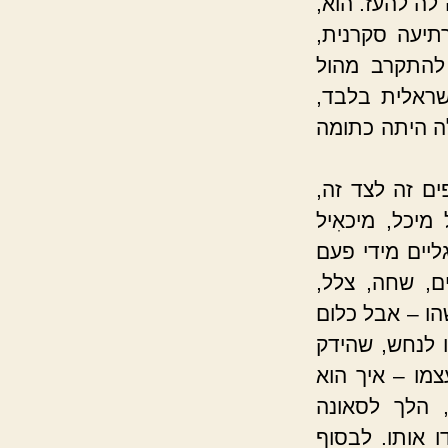
לה להעז. הוא,
תיעה סקרנית,
 להתקרב מהול
ישראלית בלבד,
ה היתה כתומה
ם זה לצד זה,
יכל, מיכאִיל
יים מידי פעם
ם, שחה, צלל,
הו – אבל כלום
 לנחש, שהידק
צמו – איך הוא
 הלך לסאונה
ו אותו. לבסוף