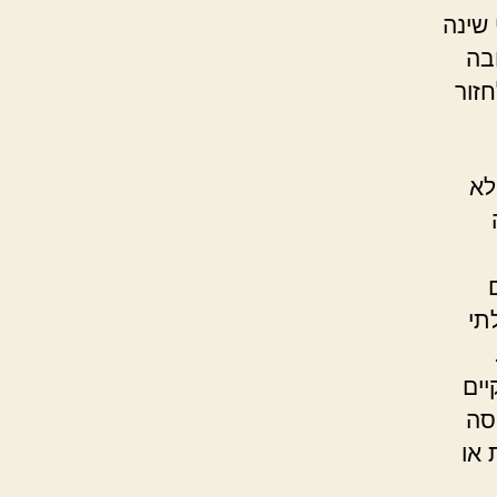
 שינה
בה
זור
לא
תי
יים
סה
 או