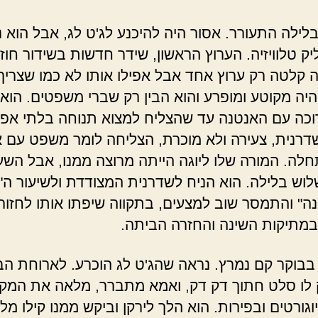
לילה התעורר. אסור היה להיכנע לג'ט לג, אבל הוא נ
ק טלוויזיה. הערוץ הראשון, שידר חדשות בשידור חוזר
יה קלטה רק ערוץ אחד אבל אפילו אותו לא כמו שצריך
היה מקוטע ומופרע והוא הבין רק שברי משפטים. הוא
כה עם האנטנה עד שהצליח למצוא תנוחה בלתי אפ
רנית, צעירה ולא מוכרת, הצליחה לומר משפט עם 
חלה. המורה שלו ליוגה הייתה מרוצה ממנו, אבל הש
לוש בלילה. הוא הניח לשדרנית המצודדת ולשיעור ה"י
ה" והתמסר שוב למצעים, בתקווה שיפתו אותו לחזור
במתיקות השינה והחזרה הביתה.
בוקר קם נמרץ. נראה שהג'ט לג הוכרע. לארוחת הב
ו סלט חתוך דק דק, ואמא מתברר, מלאה את המק
וגורטים ובפירות. הוא הלך לירקן וביקש ממנו קילו מל