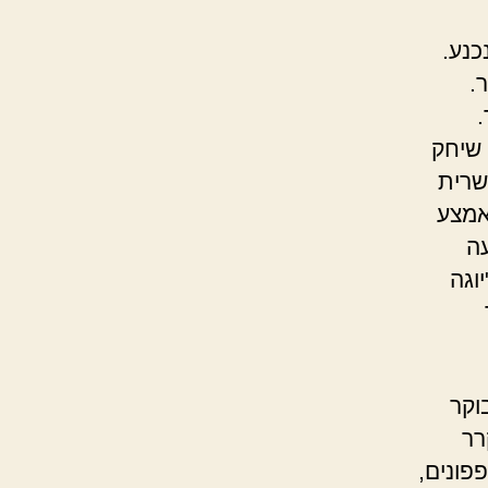
כנע.
.
.
 שיחק
שרית
אמצע
עה
וגה
וקר
רר
פפונים,