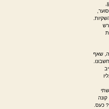
,
וער,
שקיות.
רש
ת
ה, שאף
שבונו.
ב
יו
שתי
קונה
? כעס.