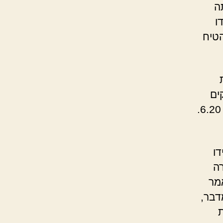
ה
ו
טיח
ים
5.99. לעומת זאת, מעל ארגז האפרסקים היה כתוב: עגבניות 6.20.
דו
רה
מר
דבר,