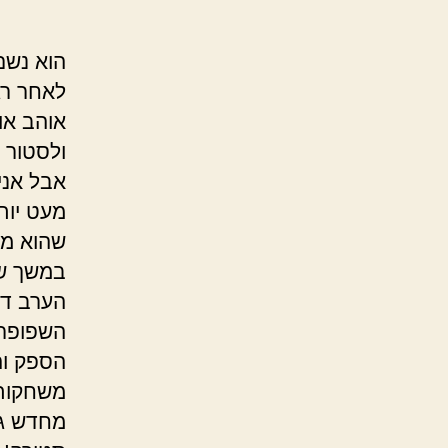
הוא נשם
לאחר רג
אוהב או
ולסטור ל
אבל אני
מעט יות
שהוא מע
במשך שנ
הערב דו
השפופרת
הספק וה
משחקות 
מחדש גש