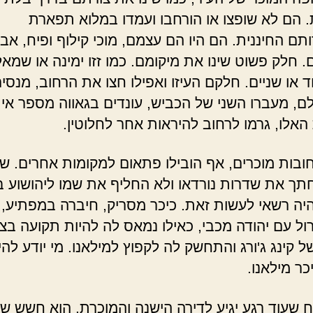
 הם לא שופצו או הורחבו ועמדו במלוא תפארת
ם החיננית. הם היו הם עצמם, מוכי קילוף ופיח, אבל 
ם. חלק פשוט שינו את מיקומם. כמו זזו ימינה או שמאל
ד או שניים. חלקם העיזו ואפילו חצו את הרחוב, מנסי
ם, מעברו השני של הכביש, עונדים בגאווה מספר אי זו
האלו, גרמו לרחוב להיראות אחר לחלוטין.
ובות מוכרים, אף הובילו פתאום למקומות אחרים. ש
תך את שדרות נורדאו ולא החליף את שמו ליהושוע בן 
היה רשאי לעשות זאת. כיכר מסריק, חיברה במפתיע,
רול עם יהודה מכבי, כאילו נמאס לה להיות תקועה בצ
ל קינג ג'ורג והתחשק לה לקפוץ למילאנו. מי יודע להי
כר מילאנו.
 שעוד רגע יגיע לדירה הישנה והמוכרת. הוא חשש ש