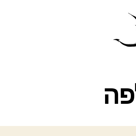
פרס
עינת