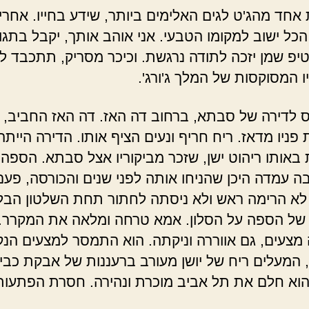
 אחד מהג'ט לגים האלימים ביותר, שידע בחייו. אחרי
הכל ישוב למקומו הטבעי. אני אוהב אותך, יקבל בתגו
טיפ שמן יזכה לתודה נרגשת. וכיכר מסריק, תתכבד לח
ו המסוקסות של המלך ג'ורג'.
ס לדירה של סבתא, ברחוב דה האז. דה האז החביב, 
פניו מדאז. ריח חריף ונעים הציף אותו. הדירה הייתה
באותו ריהוט ישן, שזכר מביקוריו אצל סבתא. הספה
 עמדה היכן שהניחו אותה לפני שנים והכורסה, פעם
לא הרימה ראש ולא ניסתה לחתור תחת השלטון הבל
של הספה על הסלון. אמא טרחה ומלאה את המקרר.
מצעים, גם אווררה וניקתה. הוא התמסר למצעים הנק
, המעלים ריח של יושן מעורב ברעננות של אבקת כבי
 הוא חלם את תל אביב מוכרת ונהירה. חסרת הפתעות