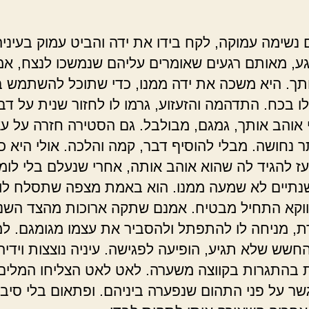
 נשימה עמוקה, לקח בידו את ידה והביט עמוק בעיניה
ע, מאותם רגעים שאומרים עליהם שנמשכו לנצח, אמר
תך. היא משכה את ידה ממנו, כדי שתוכל להשתמש 
ו בכח. התדהמה והזעזוע, גרמו לו לחזור שנית על דבר
 אוהב אותך, גמגם, מבולבל. גם הסטירה חזרה על ע
ר נחושה. מבלי להוסיף דבר, קמה והלכה. אולי היא כ
ז להגיד לה שהוא אוהב אותה, אחרי שנעלם בלי לומ
תיים לא שמעה ממנו. הוא באמת מצפה שתסלח לו 
וקא התחיל מבטיח. אמנם שתקה ארוכות מהצד השני
, מניחה לו להתפתל ולהסביר את עצמו מגומגם. למ
חשש שלא תגיע, הופיעה לפגישה. עיניה נוצצות וידיה
בהתגרות בקווצה משערה. לאט לאט הצליחו המלים 
ר על פני התהום שנפערה ביניהם. ופתאום בלי סיבה