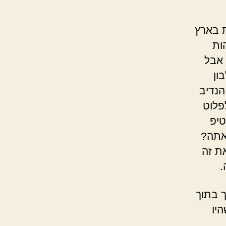
ת בארץ
ות
 אבל
ון
הנדיב
פלוט
טיפ
 אתה?
ת זה
.
ך בתוך
היו