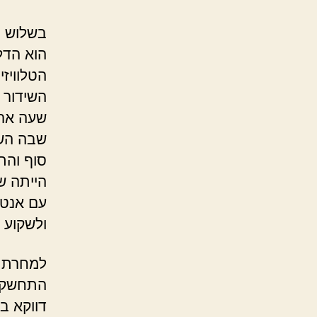
בשלוש ב
הוא הדלי
הטלוויז
השידור 
שעה ארו
שבה השד
סוף והת
הייתה ש
עם אנטנ
ולשקוע 
למחרת ב
התחשק ל
דווקא בי