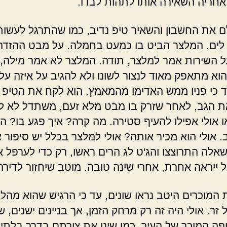
אחריה השאירה אותו לתהות לבדו.
ם את החשבון והשאיר טיפ נדיב, כמו שהתרגל לעשו
ים. המלצר הביט בו כמעט בחמלה. על מבט ההזדה
ל השירות אמר למלצר, תודה. המלצר לא אמר מילה,
וא מתאפק מאוד לנצור לשונו ולא להגיב על איזה עלב
ד כי פניו ממש האדימו מהמאמץ. הוא לקח את הטיפ 
ת הגב, לאחר שזרק בו מבט מלא זעם, משתדל לא ל
ו אולי אפילו להעיף סטירה. מה קרה? איך פגע בו? ה
ב. אולי הוא מכיר אותה? אולי למלצר בכלל יש סיפור
שאלה התרוצצו והג'ט לג הרים ראשו, רק כדי לערפל א
ל ייראה אחרת, אחרי שינה טובה. מוטב שיחזור לדירה
 המוכרים היטב נראו שונים, עד כי הרגיש שהוא מהל
זר. אולי היה זה רק מרחק הזמן, אך בניינים ישנים, ש
פה המוכר של העיר, כמו שינו את צורתם בדרך בלתי