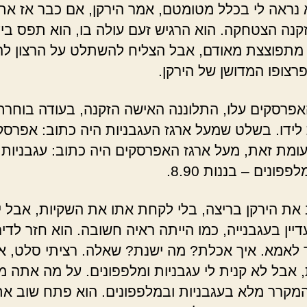
נראה לי בכלל מטומטם, אמר הירקן, אם כבר אז את
קנה הצטחקה. הוא הרגיש זעם עולה בו, הוא תפס ביד
 מתפוצצת מאודם, אבל הצליח להשתלט על הרצון לה
רצופו המדושן של הירקן.
אפרסקים עלו, התלוננה האישה הזקנה, בעודה בוחרת
 לידו. בשלט שמעל ארגז העגבניות היה כתוב: אפרסק
פונים – בננות 8.90.
 את הירקן בריצה, בלי לקחת אתו את השקיות, אבל י
יין בעגבנייה, כמו הייתה ראיה חשובה. הוא חזר לדי
לאמא. איך אכלת? מה ישנת? שאלה. רציתי סלט, א
, אבל לא קנית לי עגבניות ומלפפונים. על מה אתה מ
מקרר מלא בעגבניות ובמלפפונים. הוא פתח שוב את