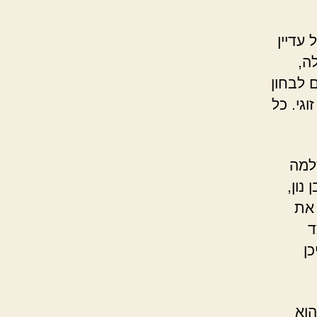
עדיין
ה,
ם לבחון
גי. כל
למה
נון,
 את
ד
כן
הוא