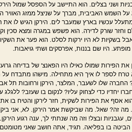
בניות ושני בצלים. הוא התיישב על הספסל שמול הירקן
על השמש האביבית, מברך על שניצל ממזג האוויר הס
עלל עכשיו בארץ שמעבר לים. הירקן הגיש לו את ה
ם וחזר שורק לדירה. הוא פשפש במגרה ומצא סכין וק
אבל בשקיות לא היו ירקות לסלט. הוא פער את השקיו
מופתע. היו שם בננות, אפרסקים ושתי גויאבות.
 את הפירות שמולו כאילו היו הפאנצ' של בדיחה גרוע
טרח לספר לו איך היא מתחילה. מישהו מתבדח על ח
 החברה שלו לשעבר, המלצר, הירקן ורחובות תל אבי
רו יחדיו כדי לצחוק עליו? לנקום בו שעזב? ללגלג על
א אסף את הפירות לשקית, חזר לירקן והטיח בו את
 מה זה? שאל. מה שביקשת אמר הירקן. לא, אני ביק
, עגבניות ובצל! וזה מה שנתתי לך, ענה רגוע הירקן. 
הביטה בו בפליאה. תגיד, אתה חושב שאני מטומטם