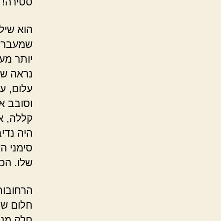
סטירה! 
הוא שיל
שמעבר ל
יותר מע
נראה שה
עלום, ע
וסובב א
קללה, א
היה נדי
סימני ה
שלו. הכ
הרחובות
חלום של 
חלק מנו