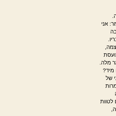
.
: אני
בה
יו.
צמה,
ועסת
ר מלה.
מיד?
 של
רות
לטוות
,