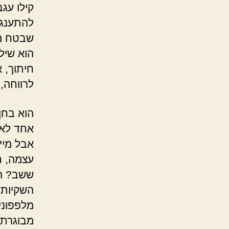
קילו עג
להתענג 
שבטח מת
הוא שיל
חיתוך, 
לרווחה, 
הוא בחן
אחד לא 
אבל מי?
עצמה, חב
ששב? הו
השקיות.
מלפפונים
מבוגרת 