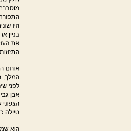
מוסברת.
התפוררות
היו שוני
בניין אח
את העול
התזוזות 
אותם רח
המלך, ח
לפני שי
אבן גבי
הצפוני ש
טיילה כי
הוא שמח