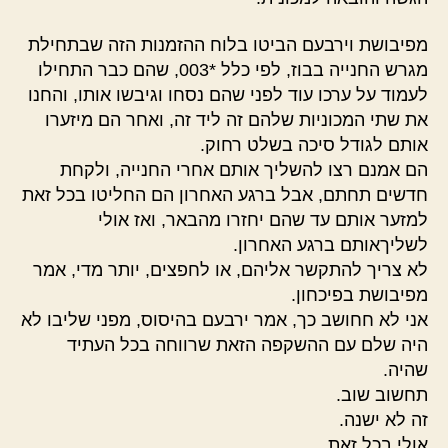
מפיבושת וירבעם הביטו בלוח ההזמנות הזה שבתחילת
מגרש החנייה בבוז, לפי כלל *003, שהם כבר התחילו
לעמוד על ערכו עוד לפני שהם נסחו וגיבשו אותו, והחנו
את שתי המכוניות שלהם זה ליד זה, ואחר הם מיזערו
אותם לגודל סיכה בשלט רחוק.
הם אמנם רצו להשליך אותם אחרי החנייה, ולקחת
חדשים תחתם, אבל ברגע האחרון הם החליטו בכל זאת
למזער אותם עד שהם יחזרו מהבאר, ואז אולי
לשליךאותם ברגע האחרון.
לא צריך להתקשר אליהם, או לחפצים, יותר מדי, אמר
מפיבושת בפיכחון.
אני לא חחושב כך, אמר ירבעם בהיסוס, מפני שליבו לא
היה שלם עם ההשקפה הזאת שרווחה בכל העתיד
שהיה.
תחשוב שוב.
זה לא ישנה.
אולי בכל זאת.