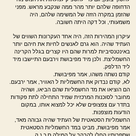
הדחופה שלהם יותר מהר ממה שנקבע מראש. מפני
שהזמן במקרה הזזה של המשימה שלהם, היה
משמעותי, וכל דקה היתה חשובה.
עיקרון המהירות הזה, היה אחד העקרונות השווים של
העתיד שהיה. הוא גרם לאנשים לחיות את חיהם יותר
באינטנסיביות למרות שהם היו קצרים בגלל הקרינה
החשמליצת. ולכן מיד מפיבושת וירבעם התיישבו מיד
ליד הדלפק.
קודם נשתה משהו, אמר מפיבושת.
לא, קודם נבדוק את החשמליות ל האוויר, אמר ירבעם.
הם הוציאו את מד החשמליות שהם הביאו, ושהיה
מחובר לסוכנות המרכזית שמיד התחילה לתת פקודות
בתדר עם צפצופים שלא יכל למצוא אותו, במקום
הודעות מוצפנות.
החשמליות הסטאטית של העתיד שהיה גבוהה מאד,
אמר מפיבושת, מביט במד החשמליות הסטאטית
שספרותיו החלו להבהב על המילה ס.כ.נ.ה.