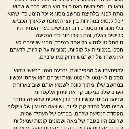
נראו בו, ומפיבושת ראה כיצד הוא נוסע בכביש שהוא
מתח לפניו בלחיצת מחשב מסוג אייכל הזמן, כדי שהוא
יוכל לנסוע במהירות בין עצי המתכת שלאורך הכביש,
בלי מכוניות נוספות. רוב הכבישים בערי העתיד היו
כבישים כאלה, והם נוצרו תוך כדי הנסיעה.
ם החליטו לנסוע כל אחד בנפרד, מפני ששניהם לא
חסכו במכוניות על קוליות. מכוניות על קוליות, לדעתם,
היו משהו של השתמש וזרוק כמו גרביים.
להפתעתו של ממפיבושת, ירבעם הנהן בראשו שהוא
מסכים ל-*001 ול-*002 שאת שניהם הוא איחסן עכשיו
במחשב שלו, מתוך כוונה לשמוע אותם שוב בארוחת
הערב שלו, במקום קריאת עיתון אלקטרוני.
שניהם הביטו עכשיו דרך קרן אופטית שהאירה בתדר
שהיה מעל לתדר קרן לייזר, ושיצאה כמו עין של ציקלופ
מקסדת הנסיעה שלהם, בבתים של העתיד שהיה,
שרובם היו בגובה של מאה ושמונים קומות שמעליות
זכוכית מהירות עלו וידו בהם במהירות הקול, עוצרות