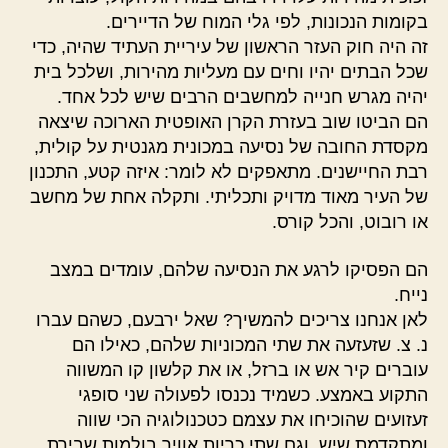
בקומות הנכונות, לפי גלי המוח של הדיירים.
זה היה חוק העזר הראשון של עיריית העתיד שהיה, כדי
שכל הבתים יהיו וחים עם מעליות מהירות, ושלכל בית
יהיה מגרש חנייה למחשבים הרבים שיש לכל אחד.
הם הביטו שוב בעזרת הקרן האופטית הארוכה שיצאה
מקסדת החובה של נסיעה במכונית מגנטית על קולית,
רבת החיישנים. מתאפקים לא לומר: איזה קטע, התכנון
של העיר מאוד מדויק ותכליתי. ותקלה אחת של מחשב
או רובוט, והכל קורס.
הם הפסיקו לרגע את הנסיעה שלהם, עומדים במצב
נייח.
לאן אנחנו צריכים להמשיך? שאל ירבעם, כשהם עברו
נ. צ. שזעזעה את שתי המכוניות שלהם, כאילו הם
עוברים קיר אש או ברזל, או את קלשון קו המשווה
התקוע באמצע. כשמיד נכנסו לפעולה שני סופגי
זעזועים שהוכיחו את עצמם כטכנולוגיה הכי שווה
ומתקדמת שיש, וגם שתי כריות אוויר בולמות שבירת