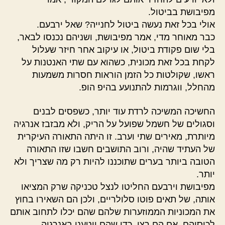
מפיבושת בביטול.
אולי בכל זאת נעשה ביטול לחנייה? שאל ירבעם.
כבר מאוחר מדי, אמר מפיבושת, ושניהם נכנסו לבאר,
בלי שום פקודת ביטול, או עיקוב אחר חיזר שעלול
לקחת בכל זאת מכונית, כשהוא עם שתי האנטנות על
ראשו, שקולטות כל הזמן הוראות חסרות משמעות
מהחלל, ווגרמות להתנועע בהיפ הופ.
החשיכה המשיכה לרדת עוד יותר, כשפסים לבנים
וסגולים של חשמל שפועל על הריק, ולא מבזבז אנרגיה
מיותרת, מאירים שתי וערב. זו היתה התאורה העיקרית
של העתיד שהיה, ורוב התושבים חשבו שזו התאורה
הטובה ביותר בערים שתוכננו להיות רק מה שצריך ולא
יותר.
מפיבושת וירבעם החליטו לנצל טכניקה שרק המציאו
אותה, של תאים פוטו סלולריים, ולכן הם השאירו בחוץ
את המכוניות הממוזערות שלהם שהם יכלו לתחוב אותם
לכיסיהם, אם הם רצו, כדי שהם ייטענו באנרגיה