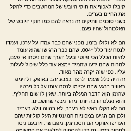
קיבלו לאכוף את חוקי היובש של המחשבים כדי להקל
את החיים בערים.
כשני סוכנים וותיקים זה נראה להם כמו חוקי היובש של
האלכוהול שהיו פעם.
הם לא זלזלו בזמן, מפני שהם כבר עמדו על ערכו, ועמדו
לנסח עוד כלל *004, שהם כבר הרגישו שהוא עומד
להיות הכלל הכי פיוטי ובעל הערך שהם ניסחו אי פעם,
למרות שהם ידעו שתמיד יימצא עוד כלל שיכול לעלות
עליו, כפי שזה יקרה מהר מאוד.
זה היה כלל שעמד לרצד בצבע זהב באופק, ולהימוג
באוויר ברגע שהם יסיימו לנסח אותו על כל פרטיו.
שהזמן הןא הדבר הנעלה ביותר, שאין לו שום תחליף,
והוא נעלם הרבה יותר מהר מכפי שחושבים.
הם לא הקלו ראש לא בעבר, לא בהווה וולא בעתיד.
ולכן הם הגיעו במכוניות המגנטיות העל קוליות שהם
העדיפו אותןכי הם חסכו זמן. מפבושת וירבעם ניסו
לחסוך בזמן, גם כדי להספיק למלאות את המשימה