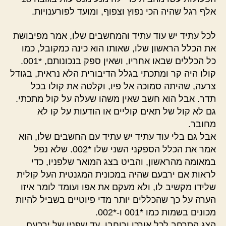
אלף רגל שהיה הכי נפוץ וצפוף, ומועד לפורענויות.
לכל עתיד יש עוד עתיד והמחשבים שלו, אמר מפיבושת
את הכלל הראשון שלו, שאותו הוא כינה כמקובל, כמו
כל הכללים שבאו אחריו, ושאין ספק בנכונותם, *001.
קולו היה קר ומתכתי בגלל הדיבורית הלא נראית, בגודל
צרעה, שהיתה סמוכה אל פיו, וקלטה את קולו בכל
תדר. אבל הוא חשב שאין משהו שעלה על קול מתכתי.
גם לא קול של תאים קוליים או הודעות על קו לא
מחובר.
אבל גם בלי עוד עתיד יש עתיד עם החשבים שלו, הוא
אמר את הכלל הספקני השני שלו *002. שלא נפל
במאומה מהראשון, והביט בצג המואר שלפניו, כדי
לראות אם ירבעם שהיה במכונית המגנטית העל קולית
שלידו מקשיב לו, ולא מעקם את אפו ועומד לומר איזו
הערה על כך שהכללים יותר מדי פיוטיים בשביל להיות
מכונים בשמות כמו *001 ו-*002.
הצג התרחב לכל אורכו ורוחבו, עד שפניו של ירבעם