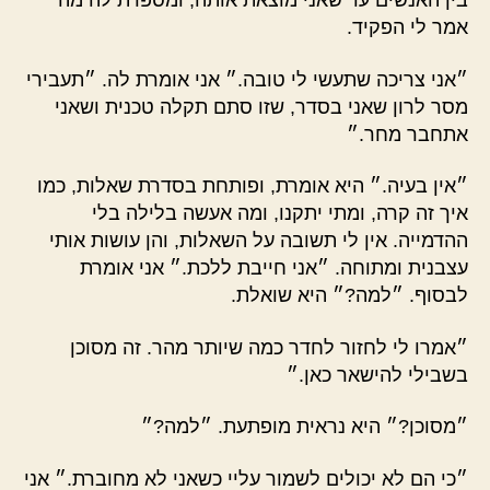
בין האנשים עד שאני מוצאת אותה, ומספרת לה מה
אמר לי הפקיד.
״אני צריכה שתעשי לי טובה.״ אני אומרת לה. ״תעבירי
מסר לרון שאני בסדר, שזו סתם תקלה טכנית ושאני
אתחבר מחר.״
״אין בעיה.״ היא אומרת, ופותחת בסדרת שאלות, כמו
איך זה קרה, ומתי יתקנו, ומה אעשה בלילה בלי
ההדמייה. אין לי תשובה על השאלות, והן עושות אותי
עצבנית ומתוחה. ״אני חייבת ללכת.״ אני אומרת
לבסוף. ״למה?״ היא שואלת.
״אמרו לי לחזור לחדר כמה שיותר מהר. זה מסוכן
בשבילי להישאר כאן.״
״מסוכן?״ היא נראית מופתעת. ״למה?״
״כי הם לא יכולים לשמור עליי כשאני לא מחוברת.״ אני