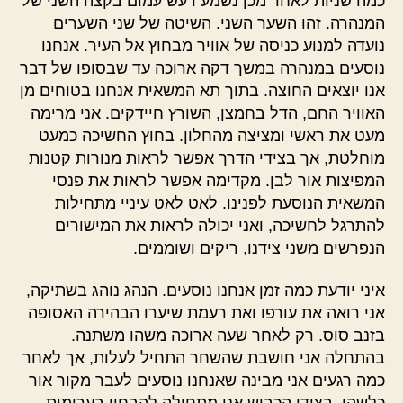
כמה שניות לאחר מכן נשמע רעש עמום בקצה השני של
המנהרה. זהו השער השני. השיטה של שני השערים
נועדה למנוע כניסה של אוויר מבחוץ אל העיר. אנחנו
נוסעים במנהרה במשך דקה ארוכה עד שבסופו של דבר
אנו יוצאים החוצה. בתוך תא המשאית אנחנו בטוחים מן
האוויר החם, הדל בחמצן, השורץ חיידקים. אני מרימה
מעט את ראשי ומציצה מהחלון. בחוץ החשיכה כמעט
מוחלטת, אך בצידי הדרך אפשר לראות מנורות קטנות
המפיצות אור לבן. מקדימה אפשר לראות את פנסי
המשאית הנוסעת לפנינו. לאט לאט עיניי מתחילות
להתרגל לחשיכה, ואני יכולה לראות את המישורים
הנפרשים משני צידנו, ריקים ושוממים.
איני יודעת כמה זמן אנחנו נוסעים. הנהג נוהג בשתיקה,
אני רואה את עורפו ואת רעמת שיערו הבהירה האסופה
בזנב סוס. רק לאחר שעה ארוכה משהו משתנה.
בהתחלה אני חושבת שהשחר התחיל לעלות, אך לאחר
כמה רגעים אני מבינה שאנחנו נוסעים לעבר מקור אור