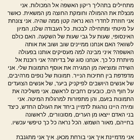
מתחילים בתהליך ריקון האשפה אל המכולות. אני
מנצלת את ההמולה וחומקת החוצה מן המשאית. כאשר
אני חוזרת לחדרי הוא נראה קטן ממה שהיה. אני צונחת
על מיטתי ומתחילה לבכות. כל העבודה שלנו, המיון
האינסופי, שעות על גבי שעות של השקעה. האם כולם
לשווא? האם אנחנו ממיינים שוב ושוב את אותה
האשפה? איני מבינה למה מעסיקים אותנו בפעולה
מיותרת כל כך. אנחנו סוג של בדיחה? אני רוכנת אל
השידה ומוציאה מן המגירה את אוסף התמונות שלי. אני
מדפדפת בין חתיכות הנייר. תמונות של נופים מרהיבים,
של אנשים היושבים לפיקניק ביער, של אנשים הצועדים
על חוף הים, כובעים רחבים לראשם. אני משליכה את
התמונות בזעם, והן מתפזרות למרגלות המיטה. אני
ומירה היינו נוהגות לדמיין ביחד את העולם החדש, כיצד
בני האדם ייצאו מן הערים, מסונוורים, לראשונה
בחייהם, מאור השמש. הכל נראה כל כך טיפשי עכשיו.
אני מדמיינת איך אני בורחת מכאן. איך אני מתגנבת