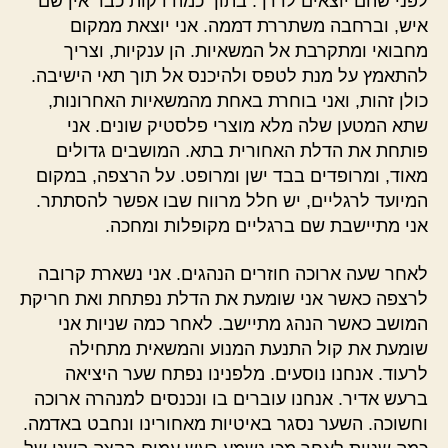
לפני שהם יוצאים לדרך. בתוך כמה דקות כבר אין שם
איש, וברחבה משתררת דממה. אני יוצאת ממקום
מחבואי ומתקרבת אל המשאיות. הן ענקיות, וצריך
להתאמץ על מנת לטפס ולהיכנס אל תוך תאי הישיבה.
כולן זהות, ואני בוחרת באחת מהמשאיות האחרונות,
שתא המטען שלה מלא מוצרי פלסטיק שונים. אני
פותחת את הדלת האחורית בתא. המושבים גדולים
מאוד, ומרופדים בבד ישן ומרופט. על הרצפה, במקום
המיועד לרגליים, יש חלל מרווח שבו אפשר להסתתר.
אני מתיישבת שם ברגליים מקופלות ומחכה.
לאחר שעה ארוכה חוזרים הנהגים. אני נשארת קרובה
לרצפה כאשר אני שומעת את הדלת נפתחת ואת חריקת
המושב כאשר הנהג מתיישב. לאחר כמה שניות אני
שומעת את קול התנעת המנוע והמשאית מתחילה
לרעוד. אנחנו נוסעים. מלפנינו נפתח שער היציאה
ברעש אדיר. אנחנו עוברים בו ונכנסים למנהרה ארוכה
וחשוכה. השער נסגר באיטיות מאחורינו ונחבט באדמה.