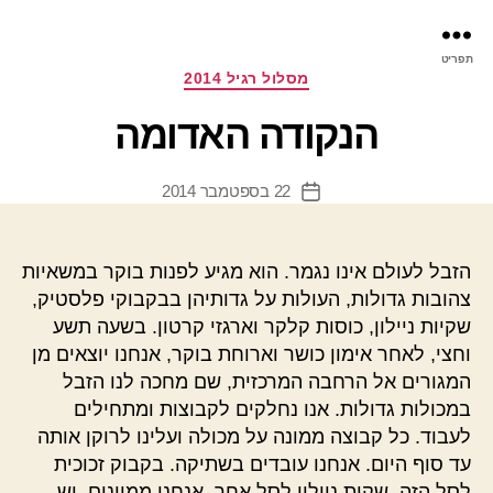
פר
תפריט
עינ
קטגוריות
מסלול רגיל 2014
הנקודה האדומה
22 בספטמבר 2014
תאריך
פוסט
הזבל לעולם אינו נגמר. הוא מגיע לפנות בוקר במשאיות
צהובות גדולות, העולות על גדותיהן בבקבוקי פלסטיק,
שקיות ניילון, כוסות קלקר וארגזי קרטון. בשעה תשע
וחצי, לאחר אימון כושר וארוחת בוקר, אנחנו יוצאים מן
המגורים אל הרחבה המרכזית, שם מחכה לנו הזבל
במכולות גדולות. אנו נחלקים לקבוצות ומתחילים
לעבוד. כל קבוצה ממונה על מכולה ועלינו לרוקן אותה
עד סוף היום. אנחנו עובדים בשתיקה. בקבוק זכוכית
לסל הזה, שקית ניילון לסל אחר. אנחנו ממיינים. יש