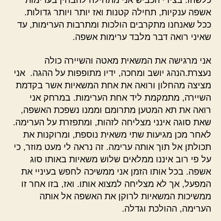
כלשהו. בצידי הכביש אני מתחילה להבחין בערימות
אשפה ענקיות, תחילה קטנות ואז יותר ויותר גדולות.
ככל שאנחנו מתקרבים הולכות ומתרבות הערימות, עד
שאיני רואה דבר מלבד ערימות אשפה.
אני מרגישה את המשאית מאטה והשיירה כולה
נעצרת.הנהג יושב ומחכה, ידיו מתופפות על ההגה. אני
מציצה מהחלון ורואה את אחת המשאיות אשר בקדמת
השיירה, מתמקמת ליד אחת הערימות. במרחק אני
רואה את תא המטען מתרומם וממנו נשפכת האשפה,
שאת סוגה אינני מצליחה לזהות, ומתפזרת על הערימה.
לאחר מכן מגיעות שתי משאית נוספת, ומרוקנות את
תכולתן אל תוך אותה ערימה. זה נראה לי מעט מוזר, כי
על פי רוב איננו ממלאים שלוש משאיות באותו סוג
אשפה. בכל אותו הזמן אני ממשיכה לחפש בעיניי את
המפעל, אך לא מצליחה למצוא אותו. ואז, בזו אחר זו
ממשיכות המשאיות לרוקן את האשפה אל אותה
הערימה, ההולכת וגדלה.