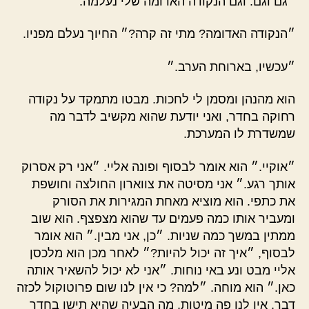
״גם וגם. וגם הנקודה האדומה שלי נעלמה.״
״הנקודה האדומה? מתי זה קרה?״ החיוך נעלם מפניו.
״עכשיו, בארוחת הערב.״
הוא מהנהן ומסמן לי לחכות. מבטו מתמקד על נקודה
רחוקה בחדר, ואני יודעת שהוא מקשיב לדבר מה
שמשדרת לו המערכת.
״אוקיי.״ הוא אומר לבסוף ופונה אליי. ״אני רק אסרוק
אותך רגע.״ אני מסיטה את צווארון החולצה וחושפת
את כתפי. הוא מוציא מאחת המגירות את הסורק
ומעביר אותו כמה פעמים עד שהוא מצפצף. הוא שוב
ממתין במשך כמה שניות. ״כן, אני מבין.״ הוא אומר
לבסוף, ״איך זה יכול להיות?״ לאחר מכן הוא מלכסן
אליי מבט ונע באי נוחות. ״אני לא יכול להשאיר אותה
כאן.״ הוא מוחה. ״למה? כי אין לנו שום פרוטוקול לכזה
דבר. אין לנו פה מיטות. מה הבעיה שהיא תישן בחדר