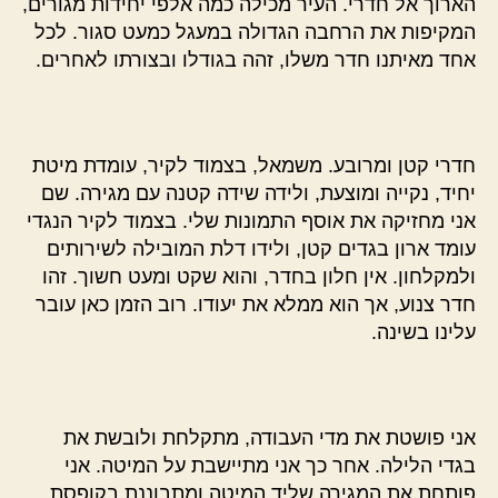
הארוך אל חדרי. העיר מכילה כמה אלפי יחידות מגורים,
המקיפות את הרחבה הגדולה במעגל כמעט סגור. לכל
אחד מאיתנו חדר משלו, זהה בגודלו ובצורתו לאחרים.
חדרי קטן ומרובע. משמאל, בצמוד לקיר, עומדת מיטת
יחיד, נקייה ומוצעת, ולידה שידה קטנה עם מגירה. שם
אני מחזיקה את אוסף התמונות שלי. בצמוד לקיר הנגדי
עומד ארון בגדים קטן, ולידו דלת המובילה לשירותים
ולמקלחון. אין חלון בחדר, והוא שקט ומעט חשוך. זהו
חדר צנוע, אך הוא ממלא את יעודו. רוב הזמן כאן עובר
עלינו בשינה.
אני פושטת את מדי העבודה, מתקלחת ולובשת את
בגדי הלילה. אחר כך אני מתיישבת על המיטה. אני
פותחת את המגירה שליד המיטה ומתבוננת בקופסת