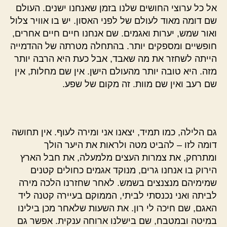
אל כל ערוצי החושים שלנו בזמן שאנחנו ישנים. העולם
שם דומה מאוד לעולם של לפני האסון. יש בו אוויר צלול
ואור שמש, יערות ואגמים. שם אנחנו חיים חיים אחרים,
חופשיים ומספקים יותר. בהתחלה מטרתה של ההדמייה
הייתה לשחזר את מה שאבד, אבל כעת היא הרבה יותר
מזה. היא טובה יותר מהעולם הישן. אין שם מחלות, אין
שם רעב ואין שם מוות. זה מקום של שפע.
גם הלילה, כמו תמיד, יצאנו אני ומירה לעוף. אין תחושה
דומה לזו – להביט מטה ולראות את היער הולך
ומתרחק, את צמרות העצים מלמעלה, את חבל הארץ
הירוק בו אנחנו גרים, מנוקד אגמים כחולים קטנים
שמימיהם מנצנצים בשמש. לאחר שחזרנו הלכה מירה
לביתה ואני נכנסתי לביתי, הממוקם בעיירה קטנה ליד
האגם, שם חיכה לי רון. את השעות שלאחר מכן בילינו
במיטה ובמטבח, שם בישלנו ארוחה ענקית. אפשר גם