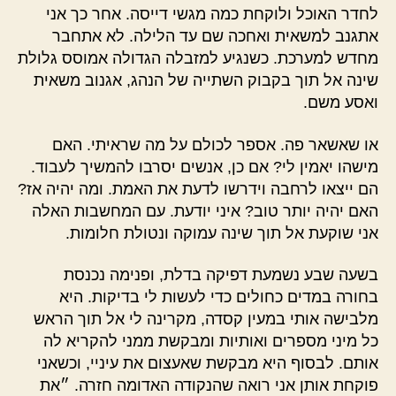
לחדר האוכל ולוקחת כמה מגשי דייסה. אחר כך אני
אתגנב למשאית ואחכה שם עד הלילה. לא אתחבר
מחדש למערכת. כשנגיע למזבלה הגדולה אמוסס גלולת
שינה אל תוך בקבוק השתייה של הנהג, אגנוב משאית
ואסע משם.
או שאשאר פה. אספר לכולם על מה שראיתי. האם
מישהו יאמין לי? אם כן, אנשים יסרבו להמשיך לעבוד.
הם ייצאו לרחבה וידרשו לדעת את האמת. ומה יהיה אז?
האם יהיה יותר טוב? איני יודעת. עם המחשבות האלה
אני שוקעת אל תוך שינה עמוקה ונטולת חלומות.
בשעה שבע נשמעת דפיקה בדלת, ופנימה נכנסת
בחורה במדים כחולים כדי לעשות לי בדיקות. היא
מלבישה אותי במעין קסדה, מקרינה לי אל תוך הראש
כל מיני מספרים ואותיות ומבקשת ממני להקריא לה
אותם. לבסוף היא מבקשת שאעצום את עיניי, וכשאני
פוקחת אותן אני רואה שהנקודה האדומה חזרה. ״את