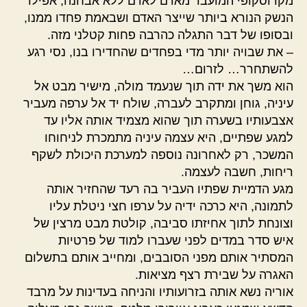
מקרוסקופי המועבר מאדם לאדם ללא אבחנה, אפילו
הנשק הנורא ביותר שייצר האדם ושבאמת פחדו ממנו,
ובסופו של דבר התגלה כהרבה פחות קטלני מזה.
– את שבויה יותר מדי בפחדים שהחדירו בנו, נסי רגע
להשתחרר… לזרום…
הוא משך את ידה תוך שנעמד מולה, מישיר מבט אל
עיניה, גוחן ומתקרב לעברה, שולח יד אל ערפה מעביר
אצבעותיו בשערה תוך שהוא מצמיד אותה אליו עד
למגע שפתיים, היא עצמה עיניה מתמכרת לניחוחו
המשכר, רק לאחרונה נוספה למערכת היכולת לשקף
ריחות, חשבה לעצמה.
מגע הדמיית שפתיו העביר בה רעד שהחזיר אותה
לתמונה, היא כרכה ידיה על ערפו חצי ניטלת עליו
וצונחת לתוך אחיזתו סביבה, קולטת מבט מרצין של
איש סדר במדים לפני שעברו למוד של פרטיות
המסתיר אותם מפני הסובבים, ומחייב אותם בתשלום
האגרה על שבירת רצף מציאות.
אוריה נשא אותה בזרועותיו והניחה בעדינות על מרבד