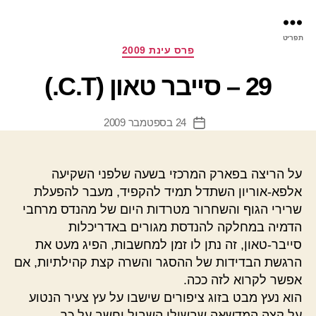
פר
תפריט
עינ
קטגוריות
פרס עינת 2009
29 – סייבר טאון (C.T.)
24 בספטמבר 2009
תאריך
פוסט
על הריצה בפארק המרכזי בשעה שלפני השקיעה
אלפא-אוריון השתדל תמיד להקפיד, מעבר להפעלת
שרירי הגוף והשחרור מטרדות היום של מהנדס מרחבי
הדמיה במחלקה להנדסת מגורים באדריכלות
סייבר-טאון, זה נתן לו זמן למחשבות, הפיג מעט את
הרגשת הבדידות של ההסגר והשרה קצת קהילתיות, אם
אפשר לקרוא לזה ככה.
הוא נעץ מבט בזוג ציפורים שישבו על עץ צעיר הנטוע
על קצה המדשאה שבשולי השביל וחשב על כך