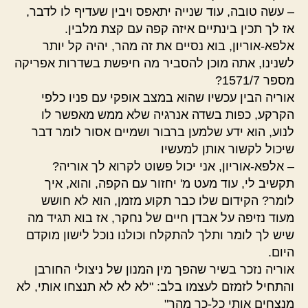
– עשה טובה, עוד שנייה יתאפס ויבין שעדיף לו לדבר,
אז לך תכין בינתיים איזה קפה עם קצת מלבין.
אלפא-אוריון, בוא נסיים את זה מהר, יהיה קל יותר
לשנינו, אתה מוכן להסביר מה חיפשת בשדרות אפריקה
מספר 1571/7?
אוריה הבין עכשיו שהוא במצב אופקי עם פניו כלפי
הקרקע, כפות בשדה אנרגיה שלא ממש מאפשר לו
לנוע, הוא ידע שלמען ברבור ושמיים אסור לומר דבר
שיכול לקשור אותן למעשיו
– אלפא-אוריון, אני יכול פשוט לקרוא לך אוריה?
תקשיב לי, עוד מעט מ' יחזור עם הקפה, והוא, איך
לומר? הקידום שלו כבר תקוע מזמן, הוא לא חושש
מעוד נזיפה על אבדן חיים של נחקר, אז בוא תגיד מה
שיש לך לומר ותלך להתקלח וכולנו נוכל לישון מוקדם
היום.
אוריה נזכר בשיר שהפך מין המנון של ניצולי החורבן
והתחיל לזמזם לעצמו בלב: "לא לא לא תנצחו אותי, לא
מנצחים אותי כל-כך מהר"