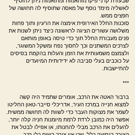
שבעזרת קרני פיקו מותאמות ומתואמות ניתן להוסיף
לאשליה מימד נוסף של מאסה שתוסיף לה תחושה של
חפצים ממש.
סוכנות החלל האירופית אימצה את הרעיון ותוך פחות
משלושה עשורים הציגה לראשונה כיצד ניתן לשנות את
פנים מעבורת החלל תוך כדי טיסה באופן מותאם
לצרכים המשתנים וכך לחסוך נפח ומשקל המשוגר,
ולצמצם משמעותית את הזמן והעלות בהקמת בסיסים
על כוכבים בעלי סביבה לא ידידותית המיועדים
להתיישבות.
***
ברבור האטה את הרכב, אומרים שתמיד היה קשה
למצוא חנייה במרכז העיר, אדריכלי סייבר-טאון החליטו
לשמר את מצוקות העבר כדי לשוות לה תחושה ממשית.
אפשר היה כמובן לרדת לרמת מיומנות חניה קלה יותר,
להעלים את הרכב מבלי להחנותו, או אפילו לבטל את
הצורך בנסיעה כלל, שכן אין צורך בשום כלי רכב