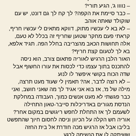
– נוווו ג', הגיע תורי?
– כבר סיימת את הקפה? לך קח לך גם דונט, יש עם
שוקולד שאתה אוהב
– לא בא לי עכשיו מתוק, דווקא מתאים לי עכשיו חריף,
קראתי פעם מחקר שטוען שחריף זה בכלל לא טעם,
אלה תחושות הכאב מהצריבה בחלל הפה. תגיד אלפא,
בא לך לטעום קצת חריף?
האור הלבן הרגיש לאוריה פתאום צורב, הוא ניסה
להתכנס בתוך עצמו כדי לכסות את עורו החשוף אבל
שדה הכוח בקושי איפשר לו לנוע
– לא רוצה לדבר, אה? תאמין לי שעוד מעט תרצה,
מילה של מ', אז בוא אני אגיד לך מה שאני חושב, ואני
כבר פגשתי לא מעט אנשים כמוך, העבודה במחלקת
הנדסת מגורים באדריכלות סייבר-טאון התחילה
לשעמם לך אז התחלת לחפש ריגושים במקום אחר?
אוריה חש הקלה על הכיוון וניסה לחסום חיוך שהתפשט
בליבו אבל אז הרגיש מכה חודרת אל בית החזה
ששיתקה לו את הנשימה לרגע.