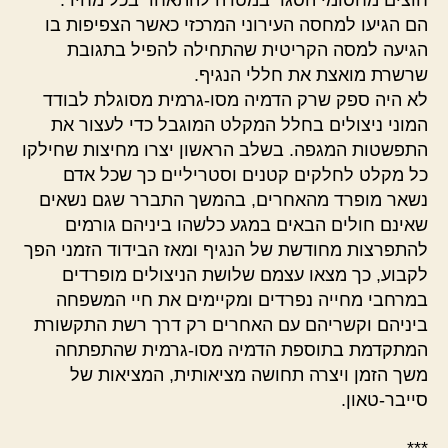
חוצים מחסומי הסגר במטרה להתאחד בכל מחיר.
הם הגיעו למחסה העירוני המרכזי כאשר הצפיפות בו
הגיעה למסה הקריטית שהתחילה להפיל בתגובת
שרשרת מואצת את חללי הנגיף.
לא היה ספק שרק הדמיה מסו-גרמית מסוגלת לבודד
המוני ניצולים בחלל המקלט המוגבל כדי לעצור את
התפשטות המגפה. בשלב הראשון יצרו מחיצות שחילקו
כל מקלט לחלקים קטנים וסטריליים כך שכל אדם
נשאר מופרד מהאחרים, בהמשך התברר שגם נשאים
שאינם חולים הבאים במגע כלשהו ביניהם גורמים
להתפרצות מחודשת של הנגיף ומאז הבידוד הזמני הפך
לקבוע, כך מצאו עצמם שלושת הניצולים מופרדים
במרחבי מחייה נפרדים ומקיימים את חיי המשפחה
ביניהם וקשריהם עם האחרים רק דרך רשת התקשורת
המתקדמת בתוספת הדמיה מסו-גרמית שהתפתחה
משך הזמן ויצרה תחושה מציאותית, המציאות של
סייבר-טאון.
***