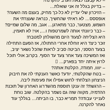
– לא קבענו לצאת הערב להקרנה?
– בדיוק בגלל זה אני שואלת…
– הזיכרון שלי עדיין לא כל-כך מחיק, בעצם מה השעה?
אופססס… לא ראיתי שהחשיך, כנראה שעצרתי את
השמש, מצטער, כבר מתארגן… אגב, מה שלום שמיים?
– כבר כיוונתי אותה לשמרטפות ו…, אוי! לא תאמין,
היא הצליחה לצעוד היום מהשולחן למטבח!
זוכר כיצד היא זוחלת אחרי החתולה, אז הפעם התחילה
בצעד הססני, הביטה סביב לראות שהכל נשאר יציב,
ואז המשיכה צעד אחר צעד עד הסוף. בקרוב אולי תוכל
לרוץ איתה יחד בפארק… 
– יוווו, חמודה, הקלטת אותה?
– בטח שהקלטתי, יודע? כאשר הענקתי לה את חיבוק
הניצחון הצלחתי לחוש אפילו את פעימות ליבה.
– הרגשת? זה ענק! תוספת מהשדרוג האחרון של תוכנת
ההדמיה, מקווה שזה גם נשמר בהקלטה. שוב נוחת
לענייני עבודה? תמריא כבר, בו הביתה… בגללך עוד
נאחר להקרנה.