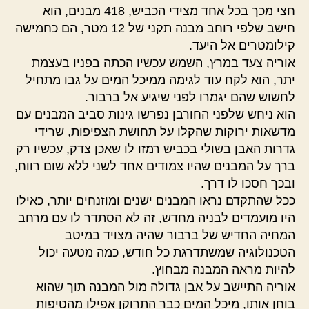
חצי מכך בכל אחד מצידי הכביש, 418 מבנים, הוא
חישב שלפי רוחב מבנה תקני של 12 מטר, הם כחמישה
קילומטרים אל היעד.
אוריה צעד במרץ, השמש עכשיו הכתה בפניו בעצמת
יתר, הוא לקח עוד לגימה ממיכל המים על גבו מתחיל
לחשוש שהם יגמרו לפני שיגיע אל ברבור.
הוא ניחש שלפני החורבן נפרשו גינות סביב המבנים עם
מדשאות ירוקות שהקלו על תחושת הצפיפות, שרידי
גדרות האבן בשולי בכביש רמזו לו שאכן צדק, עכשיו רק
ברך על המבנים שהיו צמודים אחד לשני ללא שום רווח,
ובכך חסכו לו דרך.
ככל שהתקדם נראו המבנים ישנים ומוזנחים יותר, כאילו
היו מועמדים לבניה מחדש, זה לא הסתדר לו עם מרחב
המחיה החדיש של ברבור שהיה מצויד במיטב
הטכנולוגיה שמשתדרגת כל חודש, כמה מטעה יכול
להיות מראה המבנה מבחוץ.
אוריה התיישב על אבן גדולה מול המבנה תוך שהוא
בוחן אותו, מיכל המים כבר התרוקן אפילו מהטיפות