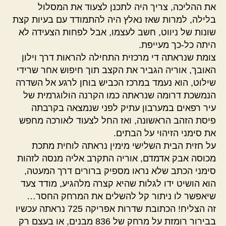
את ההליכה, צריך היה לתכנן לצעוד את המסלול
בלילה, למרות שאז נאלץ היה להתמודד עם בעיות קצת
שונות של ניווט, חשב לעצמו, אבל לפחות הצעידה לא
היתה כל-כך מעייפת.
צומת שנראתה די מרכזית התחילה להראות דרך וילון
האובך, אוריה הגביר את הקצב תוך חיפוש אחר שרידי
שילוט, הוא נעמד במרכז הכביש בוחן לרגע אל השדרה
הנמשכת דרומה שנראתה כמו הקרנה הולוגרמית של
עיר רפאים במערבון עתיק לפני שנמצאה בקרבתה
פיסת הזהב הראשונה, ואז החל לצעוד לאורכה מחפש
את סימני הזיהוי על הבתים.
על חזית הבית השלישי מימין נראתה לוחית מתכת
מכוסה אבק אדמדם, אוריה התקרב אליה מנסה לזהות
סימני הכתב שלא נראו מספיק ברורים דרך המעטה,
הוא הושיט ידו לגלות שהיא קצרה מלהגיע, מודד צעד
שיאפשר לו ניתור קל להשלים את המרחק החסר…
זה הצליח! הכתובת שדרות אפריקה 725 נראתה עכשיו
בבירור רומזת על מרחק של 836 מבנים, או בעצם רק