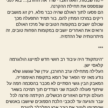
– מה שבטוח, האגו הגברי שרד את החורבן… בוא לפני
שנפספס את תחילת ההקרנה.
הם פסעו לתוך האולם שהיה כבר מלא, רק זוג מושבים
ריקים במרכז המתין להם, בור תמיד התפעלה מכך
שכולם יושבים במקומות הטובים של מרכז האולם
ורואים את האחרים יושבים במקומות הפחות טובים, זה
מיתרונותיה של ההדמיה.
***
"הינתקות" היה עיבוד רב חושי חדש למייצג הולוגרמה
קלאסי ישן.
העלילה מתחילה ערב החורבן, עידן של שגשוג שלא
נודע מאז ימי הפאר של רומא בתקופת האימפריה,
המאבק הבין גושי הסתיים לא מכבר בהסכמה חמה על
שיתוף פעולה לטובת שני הצדדים תוך תמיכה בשאר
העולם וקידום האזורים הכושלים, הקידמה פרצה לכל
עבר והגיעה עד לכוכבי הלכת הסמוכים שיושבו באנשים
שהסכימו לעזוב את כוכב ארץ המלבלב לטובת