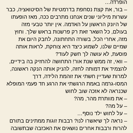
הופרדה…
– בור, את קצת נסחפת בדרמטיות של הסיטואציה, כבר
עשרות מיליוני שנים אנחנו מתרבים ככה, מאז הופעתו
של היונק הראשון על האדמה. אין יותר טבעי מזה
בעולם, כל השאר זאת רק פרשנות בראש שלך. וחוץ
מזה, אחרי הכל, בשורה התחתונה, לחבק היום את
שמיים שלנו, לשמוע כיצד היא צוחקת, לראות אותה
פוסעת, לא עושה לך חשק לעוד?
– וואי, זה ממש שנת אור! התחושה להחזיק בה בידיים,
להצמיד את דמותה לחזה, להניק אותה הנקה ראשונה,
למרות שעדיין חשתי את זוהמת הלידה, דרך
המסו-גרמה באמת הרגשתי את הרגע חד פעמי המופלא
שכנראה לא אזכה שוב לחוש
– את מוותרת מהר, מה?
– על מה?
– על לחוש ילד נוסף…
– נראה לך שיאשרו לנו? רבבות זוגות ממתינים בתורם
להרות ורבבות אחרים נושאים את האכזבה שבתשובה