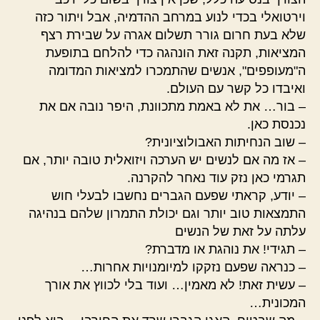
וירטואלי בכדי לנוע במרחב ההדמיה, אבל ויתור כזה
שלא בעת חרום גורר תשלום אגרה על שבירת רצף
המציאות, תקנה זאת הונהגה כדי להלחם בתופעת
ה"מעופפים", אנשים שהתמכרו למציאות המדומה
ואיבדו כל קשר עם העולם.
– בור… את לא באמת מתכוונת, היפר נובה אם את
נכנסת כאן.
– שוב הנחיתות האבולוציונית?
– אז מה אם לנשים יש הערכה ויזואלית טובה יותר, אם
תגרמי כאן נזק עוד נאחר להקרנה.
– יודע, קראתי שפעם הגברים נחשבו לבעלי חוש
התמצאות טוב יותר וגם יכולת התמרון שלהם בנהיגה
עלתה על זאת של הנשים
– תגידי! את נוהגת או מדברת?
– כנראה שפעם נזקקו למיומנויות אחרות…
– עשית זאת! לא מאמין… ועוד בלי לכווץ את אורך
המכונית…