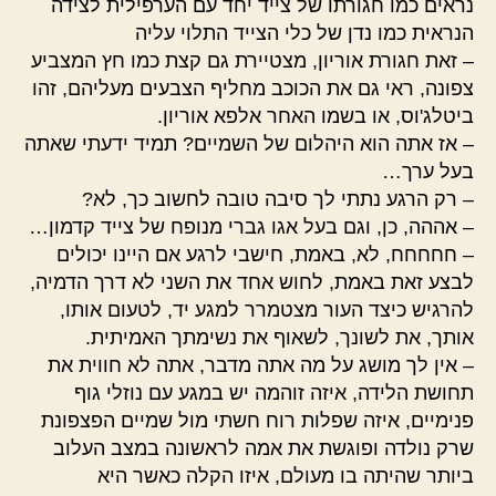
נראים כמו חגורתו של צייד יחד עם הערפילית לצידה
הנראית כמו נדן של כלי הצייד התלוי עליה
– זאת חגורת אוריון, מצטיירת גם קצת כמו חץ המצביע
צפונה, ראי גם את הכוכב מחליף הצבעים מעליהם, זהו
ביטלג'וס, או בשמו האחר אלפא אוריון.
– אז אתה הוא היהלום של השמיים? תמיד ידעתי שאתה
בעל ערך…
– רק הרגע נתתי לך סיבה טובה לחשוב כך, לא?
– אההה, כן, וגם בעל אגו גברי מנופח של צייד קדמון…
– חחחחח, לא, באמת, חישבי לרגע אם היינו יכולים
לבצע זאת באמת, לחוש אחד את השני לא דרך הדמיה,
להרגיש כיצד העור מצטמרר למגע יד, לטעום אותו,
אותך, את לשונך, לשאוף את נשימתך האמיתית.
– אין לך מושג על מה אתה מדבר, אתה לא חווית את
תחושת הלידה, איזה זוהמה יש במגע עם נוזלי גוף
פנימיים, איזה שפלות רוח חשתי מול שמיים הפצפונת
שרק נולדה ופוגשת את אמה לראשונה במצב העלוב
ביותר שהיתה בו מעולם, איזו הקלה כאשר היא