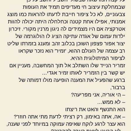
שבמחלקת עיצוב חי מעדיפים תמיד את העופות
צבעוניים, לא כל ציפור חייבת לדעתו להראות כמו מוצג
אמנותי, אפילו אחת קטנה וכחלחלה היתה יכולה להוות
אטרקציה אם היו מצמידים לה ניגון מרנין מקורי. זיכרון
ילדות עמום של אגדה עתיקה הציג לו הולוגרמה של
יצור אפור פצפון השוכן בכלוב זהב ומענג בזמרתו שליט
רב עצמה של העולם ההוא, 'זמיר' הוא נזכר שקראו
לציפור המיתולוגית ההיא.
זמריר הנייד שלו השתלב אל תוך המחשבה, מעניין אם
יש קשר בין הזמריר לאותו זמיר אגדי…
ברגע שהפעיל את המענה הופיעה מולו דמותה של
ברבור,
– הי אוריה, אני מפריעה?
– לא ממש…
הוא התנשף והאט את ריצתו
– אה, אתה באימון, רק רציתי לדעת מתי אתה חוזר?
הוא עצר לרגע לוקח שאיפה עמוקה במיוחד לפני שענה,