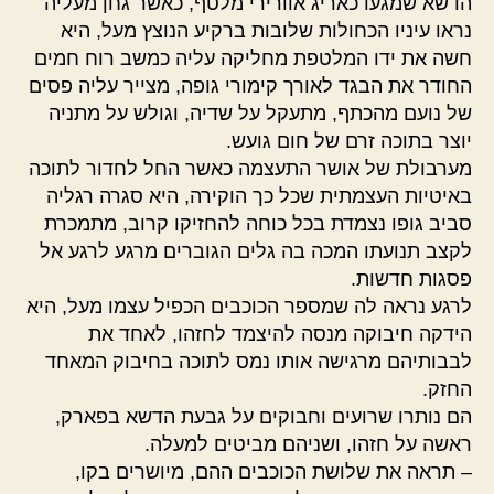
הדשא שמגעו כאריג אוורירי מלטף, כאשר גחן מעליה
נראו עיניו הכחולות שלובות ברקיע הנוצץ מעל, היא
חשה את ידו המלטפת מחליקה עליה כמשב רוח חמים
החודר את הבגד לאורך קימורי גופה, מצייר עליה פסים
של נועם מהכתף, מתעקל על שדיה, וגולש על מתניה
יוצר בתוכה זרם של חום גועש.
מערבולת של אושר התעצמה כאשר החל לחדור לתוכה
באיטיות העצמתית שכל כך הוקירה, היא סגרה רגליה
סביב גופו נצמדת בכל כוחה להחזיקו קרוב, מתמכרת
לקצב תנועתו המכה בה גלים הגוברים מרגע לרגע אל
פסגות חדשות.
לרגע נראה לה שמספר הכוכבים הכפיל עצמו מעל, היא
הידקה חיבוקה מנסה להיצמד לחזהו, לאחד את
לבבותיהם מרגישה אותו נמס לתוכה בחיבוק המאחד
החזק.
הם נותרו שרועים וחבוקים על גבעת הדשא בפארק,
ראשה על חזהו, ושניהם מביטים למעלה.
– תראה את שלושת הכוכבים ההם, מיושרים בקו,