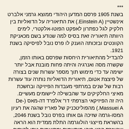
***
בשנת 1905 פרסם המדען היהודי ממוצא גרמני אלברט
אינשטיין (Einstein A.) את התיאוריה על הדואליות בין
חלקיק לגל כפתרון לאפקט הפוטו-אלקטרי, לימים
היוותה תיאוריה זאת בסיס למה שנודע בשם מכאניקת
הקוונטים ובזכותה הוענק לו פרס נובל לפיסיקה בשנת
1921.
להבדיל מהתיאורית היחסות שפרסם באותו הזמן,
שקשרה מסה ואנרגיה והיתה פחות מובנת אבל יותר
ישימה עד כדי מימוש תוך מספר עשרות שנים בצורה
של פיצצת אטום, תיאורית הדואליות נותרה עוד עשרות
רבות של שנים במרתפי מעבדות הפיזיקה ובחשכת
מאיצי החלקיקים עד שהבשילה ליישומים מעשיים.
היה זה הפיזיקאי הצרפתי דר' אלפרד דה-מאס (De-
Massuei A.) מהפוליטכניק של פאריז שהגה את רעיון
המסו-גרמה שזיכה גם אותו בפרס נובל בשנת 2046,
בהשראת מייצגי הולוגרמה התלת ממדית הוא הראה