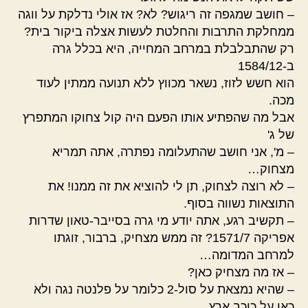
– חושב שמגפה זה ריגוש? לא? אז אולי נדלקת על ווגה
ממחלקת התרבות והחלטת לעשות אצלה ביקור בית?
רק שהתבלבלת במרחב המחייה, היא בכלל גרה
ב-1584/12
הוא חשש לזוז, נשאר מכווץ ללא תנועה ממתין לעוד
מכה.
אבל מה שהפתיע אותו הפעם היה קול צחוקו המתפרץ
של ג'
– מ', אני חושב שהתעלומה נפתרה, אתה תמריא
מצחוק…
– לא רוצה לצחוק, תן לי להוציא את זה ממנו! את
התוצאות נשווה בסוף.
– תקשיב רגע, אתה יודע מי גרה בסייבר-טאון שדרות
אפריקה 1571/7? זה ממש מצחיק, ברבור, זוגתו
למרחב המדומה…
– אז מה מצחיק כאן?
– שהיא נמצאת על סול-2 כלומר על פלנטה נגה ולא
כאן על כוכב ארץ…