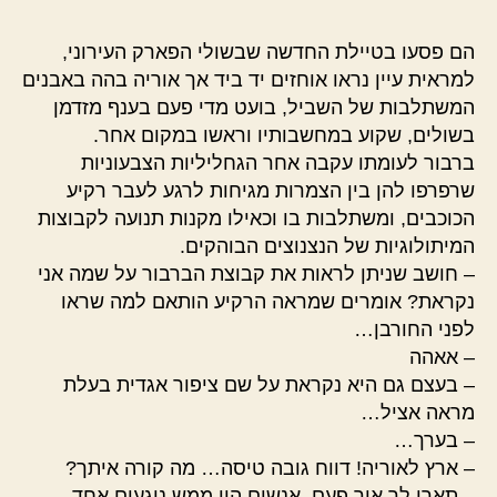
הם פסעו בטיילת החדשה שבשולי הפארק העירוני,
למראית עיין נראו אוחזים יד ביד אך אוריה בהה באבנים
המשתלבות של השביל, בועט מדי פעם בענף מזדמן
בשולים, שקוע במחשבותיו וראשו במקום אחר.
ברבור לעומתו עקבה אחר הגחליליות הצבעוניות
שרפרפו להן בין הצמרות מגיחות לרגע לעבר רקיע
הכוכבים, ומשתלבות בו וכאילו מקנות תנועה לקבוצות
המיתולוגיות של הנצנוצים הבוהקים.
– חושב שניתן לראות את קבוצת הברבור על שמה אני
נקראת? אומרים שמראה הרקיע הותאם למה שראו
לפני החורבן…
– אאהה
– בעצם גם היא נקראת על שם ציפור אגדית בעלת
מראה אציל…
– בערך…
– ארץ לאוריה! דווח גובה טיסה… מה קורה איתך?
– תארי לך איך פעם, אנשים היו ממש נוגעים אחד