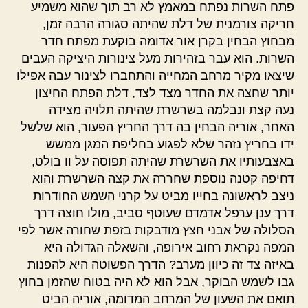
פתח השרות נפתח במאמץ לא רב תוך שהוא משמיע
חריקה צורמנית של דלת שהיתה סגורה הרבה זמן,
מבחוץ הבחין בקרן אור אדומה בוקעת מפתח חדר
השרות. הוא עבר בזהירות מעל צינורות היציקה העבים
שיצאו מקיר מרחב המחייה והתחברו לצינור עבה אפילו
יותר שחצה את החדר מצד לצד, דלת הפתח החיצון
נעה קצת ונבלמה בשרשרת שהיתה תלויה מצידה
האחר, אוריה הבחין בה דרך החריץ הפעור, הוא שלשל
ידו בחריץ נזהר שלא לפגוע בחליפת המגן ממשש
באצבעותיו את השרשרת שהיתה תפוסה על וו בולט,
דחיפה קטנה נוספת שחררה את קצה השרשרת והוא
ניצב לראשונה בחייו מביט על קרני השמש החודרות
דרך ענן ערפל אדמדם שעוטף סביב, מולו חוצה דרך
הסלולה של אבני חצץ מודבקות בזפת שחורה אשר לפי
המפה נקראת רחוב אירופה, והשאלה הגדולה היא
באיזה צד זה כיוון מערב? הדרך הפשוטה היא להפנות
גבו לשמש הבוקר, אבל הוא לא היה בטוח שהזמן בחוץ
תואם את השעון של המרחב המדומה, אוריה הביט