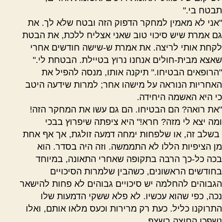
תבטח בי."
"אני לא מאמין למחקר הדפוק הזה ובטח שלא לך. את
גם אמרת שיש סיכוי טוב שאני אצליח ללכת, את הבטת
לקחת אותי לריצה. את אמרת ש-שישה חודשים אחרי
שאצא מבית-חולים אנחנו נרוץ בטיילת. הבטחת לי."
"הרופאים הבטיחו." תיקנה אותו, מנסה להפיל את
האחריות הנוראה על מישהו אחר
;
למרות שידעה היטב
כי היא האשמה היחידה.
"את רואה? הם הבטיחו. הם גם עשו את המחקר הזה!
ומה יצא לי מזה? חרא!" היא ציפתה שיפרוץ בבכי
בשלב זה, או שלפחות ימחה דמעה זולגת, אך אף אחת
מן הציפיות הללו לא התממשה. וזה היה בסדר. הוא
בכה כל-כך הרבה בתקופה שאחרי התאונה, במיוחד
בחודשים הראשונים, כשהבין שלמרות הסיכויים
הגבוהים להחלמה יש סיכויים גבוהים לא פחות להישאר
נכה, כפי שהוא עכשיו. לא פלא ששקי הדמעות שלו
התרוקנו כליל. כעת רק מרירות וכעס מלאו אותם, ואלו
נשפכו החוצה בשצף.