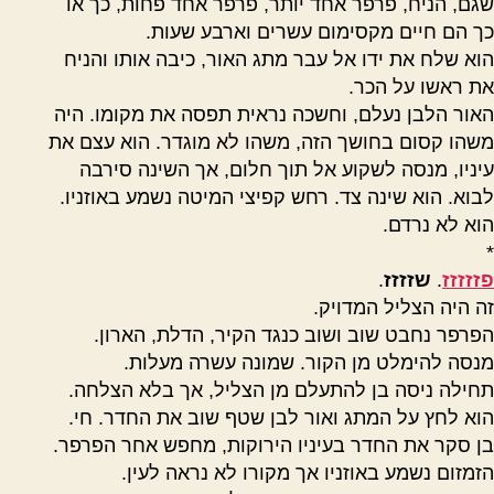
שגם, הניח, פרפר אחד יותר, פרפר אחד פחות, כך או
כך הם חיים מקסימום עשרים וארבע שעות.
הוא שלח את ידו אל עבר מתג האור, כיבה אותו והניח
את ראשו על הכר.
האור הלבן נעלם, וחשכה נראית תפסה את מקומו. היה
משהו קסום בחושך הזה, משהו לא מוגדר. הוא עצם את
עיניו, מנסה לשקוע אל תוך חלום, אך השינה סירבה
לבוא. הוא שינה צד. רחש קפיצי המיטה נשמע באוזניו.
הוא לא נרדם.
*
פזזזזז
.
שזזזז
.
זה היה הצליל המדויק.
הפרפר נחבט שוב ושוב כנגד הקיר, הדלת, הארון.
מנסה להימלט מן הקור. שמונה עשרה מעלות.
תחילה ניסה בן להתעלם מן הצליל, אך בלא הצלחה.
הוא לחץ על המתג ואור לבן שטף שוב את החדר. חי.
בן סקר את החדר בעיניו הירוקות, מחפש אחר הפרפר.
הזמזום נשמע באוזניו אך מקורו לא נראה לעין.