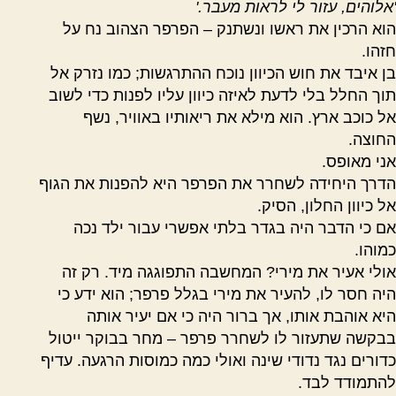
'אלוהים, עזור לי לראות מעבר.'
הוא הרכין את ראשו ונשתנק – הפרפר הצהוב נח על
חזהו.
בן איבד את חוש הכיוון נוכח ההתרגשות
;
כמו נזרק אל
תוך החלל בלי לדעת לאיזה כיוון עליו לפנות כדי לשוב
אל כוכב ארץ. הוא מילא את ריאותיו באוויר, נשף
החוצה.
אני מאופס.
הדרך היחידה לשחרר את הפרפר היא להפנות את הגוף
אל כיוון החלון, הסיק.
אם כי הדבר היה בגדר בלתי אפשרי עבור ילד נכה
כמוהו.
אולי אעיר את מירי? המחשבה התפוגגה מיד. רק זה
היה חסר לו, להעיר את מירי בגלל פרפר
;
הוא ידע כי
היא אוהבת אותו, אך ברור היה כי אם יעיר אותה
בבקשה שתעזור לו לשחרר פרפר – מחר בבוקר ייטול
כדורים נגד נדודי שינה ואולי כמה כמוסות הרגעה. עדיף
להתמודד לבד.