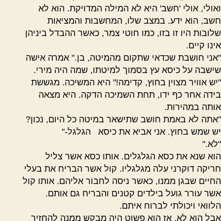
ואולי, אולי 'חשב' היא לא המילה המדויקת. הוא לא
חשב, הוא ידע. במצב שלו, המחשבות והמציאות
שלובות היו זו בזו, כמו חוטי צמר, כאשר ההבדל ביניהן
אינו קיים.
"אני חושבת שכדאי שתקום מהמיטה, בן." אמרה אישה
שישבה על כיסא עץ בסמוך למיטתו, שמה היה מירי.
"יש אוויר מצוין בחוץ, קדימה!" היא המשיכה. מגששת
בידה אחר כף ידו, תחת השמיכה הדקה. היא מצאה
אותה במהירות.
"אתה לא באמת חושב שתישאר במיטה כל היום, נכון?
יש שמש בחוץ. אני אביא את כיסא
הגלגל-"
"לא."
הוא שנא את כסא הגלגלים. אותו כסא אשר צליל
חריקה דוקרני עלה מגלגליו. קול אשר הבריח את בעלי
החיים שבגן ממנו, כאשר ניסה לחבור אליהם. אותו קול
אשר עורר גועל בילדים קטנים והבריח גם אותם.
הלוואי ויכולתי לברוח איתם.
אבל הוא לא, אז הוא פשוט היה מבקש ממנה להחזיר