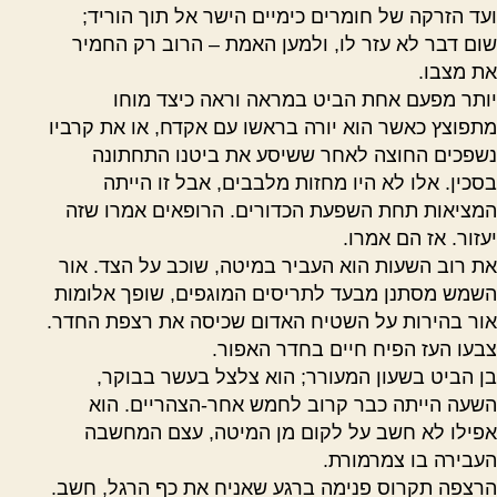
ועד הזרקה של חומרים כימיים הישר אל תוך הוריד
;
שום דבר לא עזר לו, ולמען האמת – הרוב רק החמיר
את מצבו.
יותר מפעם אחת הביט במראה וראה כיצד מוחו
מתפוצץ כאשר הוא יורה בראשו עם אקדח, או את קרביו
נשפכים החוצה לאחר ששיסע את ביטנו התחתונה
בסכין. אלו לא היו מחזות מלבבים, אבל זו הייתה
המציאות תחת השפעת הכדורים. הרופאים אמרו שזה
יעזור. אז הם אמרו.
את רוב השעות הוא העביר במיטה, שוכב על הצד. אור
השמש מסתנן מבעד לתריסים המוגפים, שופך אלומות
אור בהירות על השטיח האדום שכיסה את רצפת החדר.
צבעו העז הפיח חיים בחדר האפור.
בן הביט בשעון המעורר
;
הוא צלצל בעשר בבוקר,
השעה הייתה כבר קרוב לחמש אחר-הצהריים. הוא
אפילו לא חשב על לקום מן המיטה, עצם המחשבה
העבירה בו צמרמורת.
הרצפה תקרוס פנימה ברגע שאניח את כף הרגל, חשב.