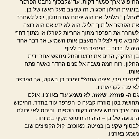
החיפוש ארך כעשר דקות, עד שלבסוף נחבט הפרפר
בזגוגית החלון הסגור, זה שניצב מעל ראשו של בן.
"החלון," מלמל. אם הוא יפתח את החלון, יוכל לשחרר
את הפרפר אל תוך הליל. הוא לא ידע אם הוא רוצה
לשחרר את הפרפר מתוך אחריות לגורלו או מתוך דחף
להביא סוף לצליל המעצבן אותו השמיע, אך דבר אחד
היה לו ברור – הפרפר חייב לעוף.
בן הזדקף, הרים את זרועו והחל מחפש אחר ידית
החלון. רוח חמה נשבה אל פנים החדר כאשר פתח
אותו.
"פרפרי-פרי, איפה אתה?" זימרר בן בשקט, אך הפרפר
לא ענה לקריאותיו.
גם ה-
פזזזזז
.
שזזזז
. לא נשמע עוד באוזניו, אולם
תחושת בטן מוזרה קבעה כי הפרפר עוד בחדר. החיפוש
הזה ארך כחמש עשרה דקות נוספות, וביחס לאי יכולת
התנועה של בן – היה זה חיפוש מקיף במיוחד.
לבסוף שקע בן במיטה, מאוכזב. קול הקפיצים שוב
נשמע באוזניו.