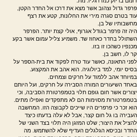
דומם בדיוק כמו רגליו. מת.
פרפר גדול וצהוב אשר מצא את דרכו אל החדר הקטן,
עוד בטרם סגרה מירי את החלונות, קטע את רצף
מחשבותיו של בן.
היה זה פרפר בגודל אגרוף, אולי קצת יותר. הפרפר
השתולל בחדר כאחוז שד. משמיע צליל עמום אשר בקע
מכנפיו כשהכו זו בזו.
קר לו, חשב בן.
לפני התאונה, כאשר עוד טרח לפקוד את בית-הספר על
בסיס יומי, למד ביולוגיה. הוא אהב את המקצוע.
במיוחד אהב ללמוד על חרקים וצמחים.
באחד השיעורים המורה הסבירה על חרקים, ועל היותם
יצורים אשר חום גופם תלוי בטמפרטורת הסביבה, וכי
בטמפרטורות מסוימות הם לא מתפקדים ואפילו מתים.
הוא זכר כי פרפרים היו שייכים לקבוצה הזו. המחשבה
העבירה בו גל חום קצר, אבל לא עלה בדעתו כיצד
להציל את היצור
;
שלט המזגן היה תלוי בצד השני של
החדר ובכיסא הגלגלים העדיף שלא להשתמש. מה