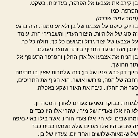
בן קירב את אצבעו אל הפרפר, בעדינות, בשקט.
הפרפר, כמו
(חסר עמוד שדרה)
בדיוק, טיפס על אצבעו של בן ולא זע ממנה. היה ברגע
זה סוג של אלוהיות. היצור העדין והשברירי הזה, עומד
על אצבעו של יצור גדול ומגושם כל כך. חולה כל כך.
ייתכן וזהו הניגוד החריף ביותר שנוצר מעולם.
בן הניח את אצבעו אל אדן החלון והפרפר התעופף אל
תוך החושך.
חיוך דק כבש פניו של בן
;
כזה שלמרות שאין בו מתיחה
רחבה של הפה, פירושו אושר. הוא הגיף את התריסים,
סגר את החלון, כיבה את האור ושקע באפלה.
*
למחרת בבוקר נשמעו צעדים לאורך המסדרון.
לא היו אלו צעדיה של מירי, שהרי אלו היו כבדים
ומחושבים. לא היו אלו צעדי הוריו, אשר בילו באיי-נאפה
זה שבוע. היו אלו צעדים שלא נשמעו בבית כבר
שלוש-מאות-שלושים ואחד יום. צעדיו של בן.