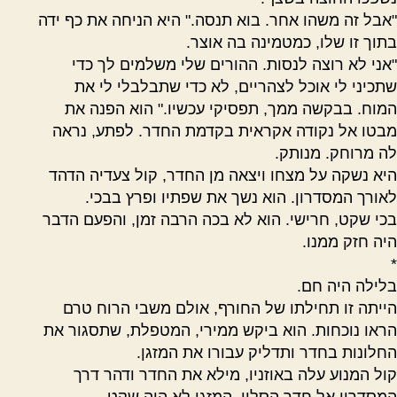
"אבל זה משהו אחר. בוא תנסה." היא הניחה את כף ידה
בתוך זו שלו, כמטמינה בה אוצר.
"אני לא רוצה לנסות. ההורים שלי משלמים לך כדי
שתכיני לי אוכל לצהריים, לא כדי שתבלבלי לי את
המוח. בבקשה ממך, תפסיקי עכשיו." הוא הפנה את
מבטו אל נקודה אקראית בקדמת החדר. לפתע, נראה
לה מרוחק. מנותק.
היא נשקה על מצחו ויצאה מן החדר, קול צעדיה הדהד
לאורך המסדרון. הוא נשך את שפתיו ופרץ בבכי.
בכי שקט, חרישי. הוא לא בכה הרבה זמן, והפעם הדבר
היה חזק ממנו.
*
בלילה היה חם.
הייתה זו תחילתו של החורף, אולם משבי הרוח טרם
הראו נוכחות. הוא ביקש ממירי, המטפלת, שתסגור את
החלונות בחדר ותדליק עבורו את המזגן.
קול המנוע עלה באוזניו, מילא את החדר ודהר דרך
המסדרון אל חדר הסלון. המזגן לא היה שקט.