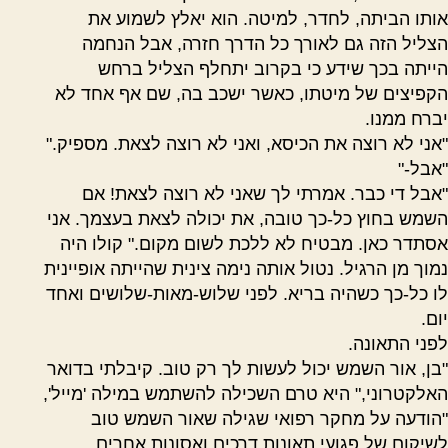
אותו הביתה, לחדר, למיטה. הוא יאלץ לשמוע את
הצליל הזה גם לאורך כל הדרך חזרה, אבל הנחמה
הייתה בכך שידע כי בקרוב יתחלף הצליל ברחש
הקפיצים של מיטתו, כאשר ישכב בה, שם אף אחד לא
יברח ממנו.
"אני לא רוצה את הכיסא, ואני לא רוצה לצאת. מספיק."
"אבל-"
"אבל די כבר. אמרתי לך שאני לא רוצה לצאת! אם
השמש בחוץ כל-כך טובה, את יכולה לצאת בעצמך. אני
אסתדר כאן. מבטיח לא ללכת לשום מקום." קולו היה
נמוך מן הרגיל. נטול אותה נימה צינית שהייתה אופיינית
לו כל-כך כשהיה בריא. לפני שלוש-מאות-שלושים ואחד
יום.
לפני התאונה.
"בן, אור השמש יכול לעשות לך רק טוב. קיבלתי בדואר
האלקטרוני," היא טרם השכילה להשתמש במילה 'מייל',
"הודעה על מחקר רפואי שגילה שאור השמש טוב
לשיקום של פגועי תאונות דרכים ואסונות אחרים,