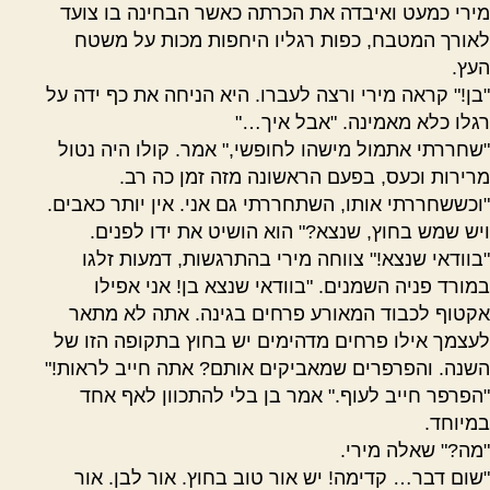
מירי כמעט ואיבדה את הכרתה כאשר הבחינה בו צועד
לאורך המטבח, כפות רגליו היחפות מכות על משטח
העץ.
"בן!" קראה מירי ורצה לעברו. היא הניחה את כף ידה על
רגלו כלא מאמינה. "אבל איך…"
"שחררתי אתמול מישהו לחופשי," אמר. קולו היה נטול
מרירות וכעס, בפעם הראשונה מזה זמן כה רב.
"וכששחררתי אותו, השתחררתי גם אני. אין יותר כאבים.
ויש שמש בחוץ, שנצא?" הוא הושיט את ידו לפנים.
"בוודאי שנצא!" צווחה מירי בהתרגשות, דמעות זלגו
במורד פניה השמנים. "בוודאי שנצא בן! אני אפילו
אקטוף לכבוד המאורע פרחים בגינה. אתה לא מתאר
לעצמך אילו פרחים מדהימים יש בחוץ בתקופה הזו של
השנה. והפרפרים שמאביקים אותם? אתה חייב לראות!"
"הפרפר חייב לעוף." אמר בן בלי להתכוון לאף אחד
במיוחד.
"מה?" שאלה מירי.
"שום דבר… קדימה! יש אור טוב בחוץ. אור לבן. אור