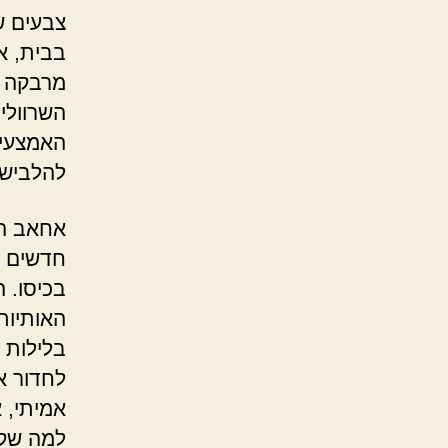
צבעים ש
בבית, א
מרבקה ש
השרוולי
האמצעיי
להלביש 
אחאב הל
חדשים ש
בכיסו. 
האותיות
בלילות 
לחדור א
אמיתי, 
למה שקרה