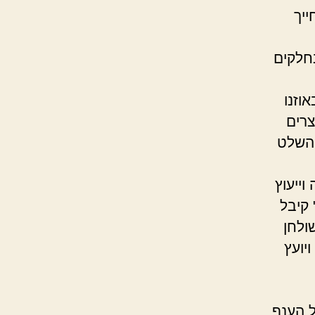
ייך
חלקים
וזנו
צרים
 השלט
ייעוץ
 קיבל
ולחן
יועץ
ל הענף