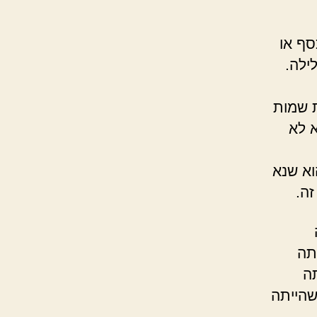
סף או
ילה.
ת שמות
א לא
וא שנא
זה.
תה
ה
שהייתה