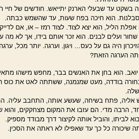
ה בשקט עד שבעלי הארנק יתייאש. חודשים של חיי ר
 סבלנות. הוא חיכה בפח שעות, עד שהשמש כבתה.
לת הליל, הוא יצא לצוד. לצוד רמז – או, אם לדייק, ז
שחור ועלים לבנים. הוא זכר אותם בידו, אך לא מה ע
יכרון היה גם על כעס… ויגון. וערגה. יותר מכל, ערגה.
תה הערגה הזאת?
 יואב. הוא בחן את האנשים בבר, מחפש מישהו מתאים
ורה בודדה, מעט שמנמנה, ששתתה לאט את כוס ה
שלה.
ש אליה, פתח בשיחה, שעשע אותה, התחבב עליה. ה
ד, הרבה מדי. הם עזבו את המקום מצחקקים, והוא ש
וא לביתו, והוביל אותה לקיצור דרך מבודד מספיק.
תה שיכורה כל כך עד שאפילו לא ראתה את הסכין.