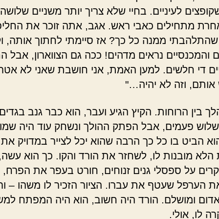
קופצים לעיניים. בחיי שלא צריך יותר משניים שלושה
חרת מתחילים כאבי ראש. אגב, אתה זוכר את החלי
התלהבתי ממנה כל כך? אז סיימתי לחתוך אותה, וק
ם והמכנסיים נראים מדהים! ככה גם הצווארון, אבל ה
ם די חלשים. למען האמת, אני חושבת שאני לא אטר
אותם, וזה לא יהיה…"
ך בין הרוחות. הקיץ הגיע ועבר, הוא כבר גנב בגדים
לוש פעמים, אבל הפתק ההולך ונשחק עוד היה שמו
הוא הביט בו כל כך הרבה שהוא יכל לצייר במדויק את
 הלא מובנות לו, לשחזר את הורד והקו. כך הוא עשה,
קרים על ספסלי גנים זנוחים, חורט בעפר את הפרח, 
ת הערפל שעטף את עברו. הציור הזכיר לו משהו – ור
אדום ומושלם. הורד היה חשוב, הוא היה המפתח למש
 לו, אולי.