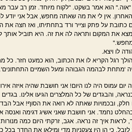
"אוה." הוא אמר בשקט. "לקוח מיוחד. זמן רב עבר מא
האחרון. אין לי את מה שאתה מחפש, אבל אני יודע למי
 כתובת על פתק וצייר ורד בתחתיתו, ואז חצה את ה
מצא את המקום ותראה לה את זה. היא תוביל אותך 
חפש."
ה לו ויצא.
ולך רגל הקריא לו את הכתוב, הוא כמעט חזר. כל מ
ה 'מתחת לבהמה הגבוהה ומעל השמיים התחתונים'.
זה יום עמוס היה לנו היום! אני חושבת שהיה איזה אירוע
נראה, והבגדים של כל המלצרים הגיעו אלינו. בגדים 
 חלק, ובכמויות שאתה לא רואה את הסוף! אבל הבד 
החלט נחמד. אני חושבת שאני אשיג דגימה ואנסה א
, לראות איך זה נראה. אגב, זרקתי היום כמה מנורות
לזבל, כי הן היו צעקניות מדי ומילאו את החדר בכל 