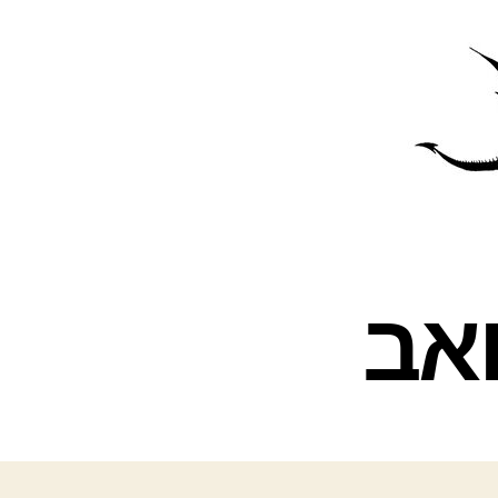
פרס
עינת