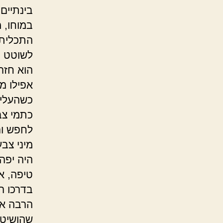
בינתיים
במוחו, 
התכלית 
לשוטט ב
הוא חזר
אפילו מ
כשהעלים
כתמי צב
לחפש ורד
מיני צב
היה יפה
טיפה, א
בדרכו ה
הרבה אנ
שהושיטו