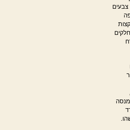
 צבעים
פה
צות
חלקים
ח
ר
מנסה
ד
הו.