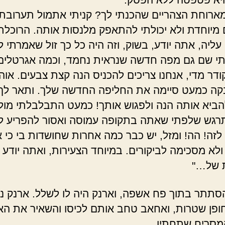
מארוחת הצהריים שהכנתי לך? קניתי אתמול תערובת
 מיוחדת ולא יכולתי להתאפק מלנסות אותה. הרוכלת
עליה, אתה יודע, בשוק, וזה היה כל כך זול שאמרתי 
תי שם גם מפה חדשה שנראית נחמד, וכמה אגרטלים
דר מדי, אנחנו צריכים להכניס הנה קצת צבעים. אוה,
קה כמעט סיימה את החליפה החדשה שלך. ותאר לך,
ביא אותה הנה ולפגוש אותך! כמעט התבלבלתי מול
רגש שלפתי שאתה בתקופה עמוסה ואסור להפריע לך
לזה! הה! ומזל, יש כבר כמה אחרות שחושדות בי כי א
לא מסכימה לביקורים. במיוחד הצעירות, ואתה יודע 
ת של…"
תתר בתוך פח אשפה, וארנק היה לו לשלל. ארנק נ
חופן שטרות, ואחאב טחב אותם לכיסו והשאיר את הא
סריח שתחתיו.