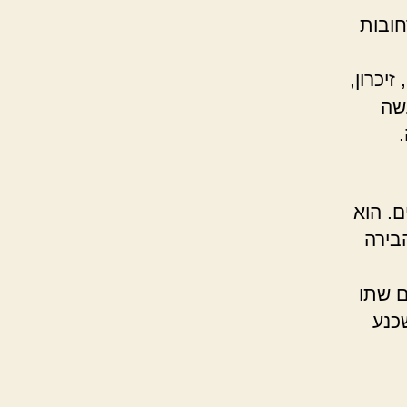
חובות
יכרון,
שה
. הוא
בירה
ם שתו
כנע