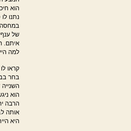
הוא חיכ
נתנו לו
במחסה אפ
של ענף 
איתם. הז
למה היי
קראו לו
בחר בבח
השנייה 
הוא ניג
הרבה יח
אותה לב
היא היי