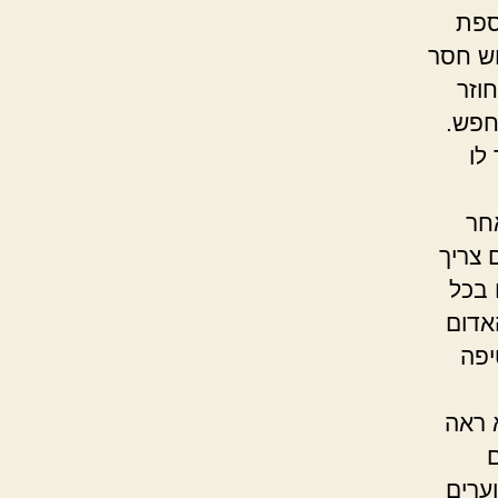
ספת
וש חסר
וזר
חפש.
לו
חר
 צריך
 בכל
אדום
יפה
 ראה
ערים