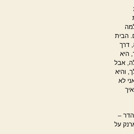
למה
. הבית
 דרך
 היא
ה, אבל
, והיא
ני לא
איך
הדר –
רנק על