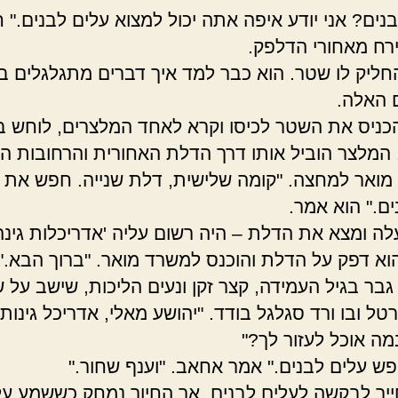
נים? אני יודע איפה אתה יכול למצוא עלים לבנים." ח
ירח מאחורי הדלפק.
ליק לו שטר. הוא כבר למד איך דברים מתגלגלים ב
 האלה.
כניס את השטר לכיסו וקרא לאחד המלצרים, לוחש בא
 המלצר הוביל אותו דרך הדלת האחורית והרחובות ה
ן מואר למחצה. "קומה שלישית, דלת שנייה. חפש את
ים." הוא אמר.
ה ומצא את הדלת – היה רשום עליה 'אדריכלות גינה ו
 הוא דפק על הדלת והוכנס למשרד מואר. "ברוך הבא."
גבר בגיל העמידה, קצר זקן ונעים הליכות, שישב על ש
רטל ובו ורד סגלגל בודד. "יהושע מאלי, אדריכל גינות ו
מה אוכל לעזור לך?"
פש עלים לבנים." אמר אחאב. "וענף שחור."
ייך לבקשה לעלים לבנים, אך החיוך נמחק כששמע ע