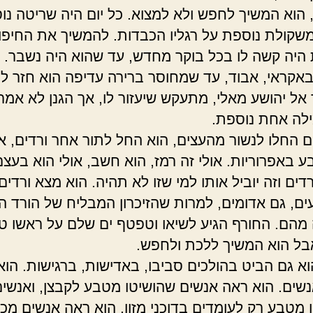
, הוא המשיך לחפש ולא למצוא. כל יום היה שריטה נו
משקולת נוספת על רגליו הכבדות. להמשיך את החיפ
היה קשה לו בכל בוקר מחדש, עד שהוא היה נשבר. ח
אקראי, אבוד, עד שמחוסר ברירה עדיפה הוא חזר ל
 אל יהושע מאלי, מתעקש שיעזור לו, אך הגנן לא אמר 
ילה אחת נוספת.
 החלו לנשור מהעצים, הוא החל לתור אחר ורדים, א
ע באפרוריות. אולי זה רמז, הוא חשב, אולי הוא בעצם
ים וזה יוביל אותו למי שזו לא תהיה. הוא מצא ורדים
עים, גם אדומים, למרות שהזיכרון המבליח של הורד ה
 מהם. החורף הגיע לשיאו וטפטף ים שלם על ראשו ט
בל הוא המשיך ללכת ולחפש.
וא גם הביט בהולכים סביבו, באדישות, ברגישות. הוא
שים. הוא ראה אנשים שהושיטו מטבע לקבצן, ואנשים
 מטבע רק לעומדים בדוכני מזון. הוא ראה אנשים מכו