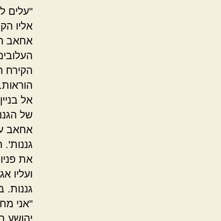
"עלים לב
אליו הק
אחאב הח
העלובים
הקירח ה
הוראות.
אל בניי
של הגננ
אחאב על
גננות'.
את פניו 
ועליו אג
גננות. ב
"אני מח
יהושע ח