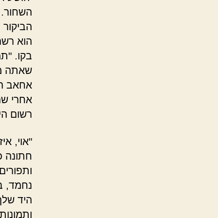
השחור. 
הביקור 
הוא רשם
בקו. "ת
שאתה מ
אחאב הוד
אחרי שה
רשום הי
"אוי, אי
חתונה כ
ותפורים
נחמד, ב
היד שלך
ותמונות 