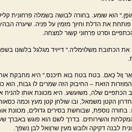
אוֹפֶּן." הוא שומע. בחורה לבושה בשמלה פרחונית קלי
 פותחת את הדלת וחיוך מזמין על פניה. שיערה הבהיר
כתפיים וסרט פרחוני קשור למצחה.
 את הכתובת משלוימל'ה." דייויד מגלגל בלשונו בשפ
.
ּ אַר וֶול כָּאם. בטח בטח בוא תיכנס." היא מחבקת אותו
המוזרות הזאת – החיבוק הזה שמרים לו גבות, הוא כו
יב הכתפיים שלה, משועשע. היא מכוונת אותו להניח א
חדרון הקטן משמאל, ובו שולחן קטן מעץ וכמה כסאות
. בחורה נוספת, שבוחשת בסירים גדולים, מכוונת אות
מקלחת והשירותים. בדרך לשם הוא פוגש באברך שע
ונית לבנה דקיקה ולובש מעין שרוָואל לבן נשפך.