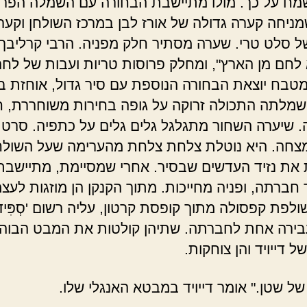
שמח על כך. מולו מתיישבת הבחורה עם השמלה הפרח
ניחה קערה גדולה של אורז לבן במרכז השולחן וקער
 סלט טרי. שערה מסתיר חלק מפניה. הרבי קרליבך
 לחם מן הארץ", ומחלק פרוסות טריות ועבות של לחם
טבח יוצאת הבחורה הנוספת עם סיר גדול, אוחזת ב
 שמלתה התכולה זרוקה על גופה בחירות משוחררת, 
ה. שיערה השחור מתגלגל גלים גלים על כתפיה. סרט ט
צחה. היא נוטלת צלחת צלחת מהערימה שעל השולח
את נזיד העדשים שבסיר. אחרי שמסיימת, מתיישבת
חברתה, ופניה מחייכות. מתוך הקנקן הן מוזגות לעצמ
פת קפסולה מתוך קופסת קרטון, עליה רשום 'סְפִּיד פּ
בירה אחת לחברתה. שתיהן קולטות את המבט הבוה
 דייויד והן צוחקות.
של שטן." אומר דייויד במבטא האנגלי שלו.