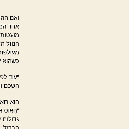
ואם ההי
אחר המז
מועטות 
הנוזל הז
מעולפות
כשהוא ע
"עוד לפנ
השכם ומ
הוא רוא
"הָאוּס א
גדולות י
הברזל, 