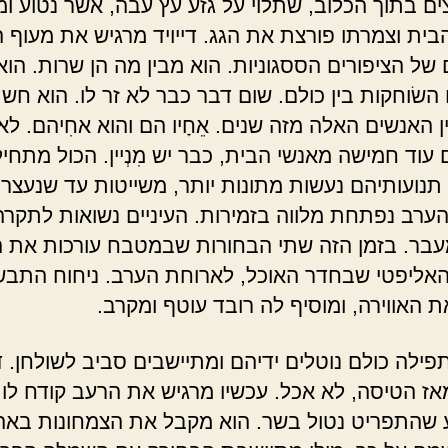
ים בתוך הכלוב, שתלוי על גזע עץ עבה, אשר נטוע ו
בית וצמרתו פורצת את הגג. דייויד מרגיש את מעוף ה
של הציפורים הססגוניות. הוא מבין מה הן שרות. הוא
 השׂוחקות בין כולם. שום דבר כבר לא זר לו. הוא חש 
 האנשים האלה מזה שנים. אֵחָיו הם והוא אחִיהם. ל
עוד חמישה מאנשי הבית, כבר יש מִנְיין. הכול מתחיל
 תנועותיהם נעשות מתונות יותר, משייטות עד שנעצרו
ערב נפתחת מלווה בזמירות. העיניים נשואות לתקרה
עבר. בזמן הזה שתי הבחורות שבמטבח עורכות את ה
האליפטי שבחדר האוכל, לארוחת הערב. ניחוח התבש
 האווירה, ומוסיף לה רובד עוטף ומקרב.
ילה כולם נוטלים ידיהם ומתיישבים סביב לשולחן. די
אז הטיסה, לא אכל. עכשיו מרגיש את הרעב קודח לו 
ע שהתפריט נטול בשר. הוא מקבל את הצמחונות בא