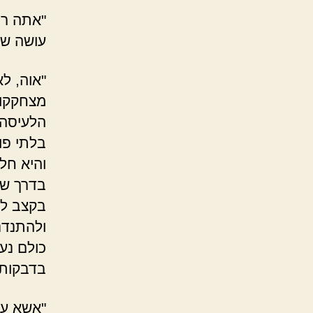
"אתה רו
עושה שמ
"אוה, ל
מצחקקות
הלעיסה 
בלתי פו
והיא חל
בדרך של
בקצב לא
ולהתנדנ
כולם נע
בדבקות.
"אשא עי