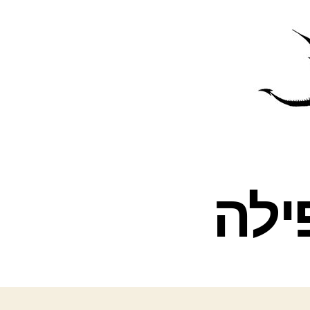
פרס
עינת
ילה