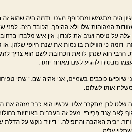
גיון היה מתגמש ומתכופף מעט, נדמה היה שהוא זה ה
וודות המהוהות שלו ולא ההיפך. הכובד הזה. לפני ש
עלה על טיסה ועזב את לונדון. אין איש מלבדו ברחוב
ה. דומה כי הווילות בו נמות את שנת היופי שלהן. או
. הרבי הוא שנתן לו את הכתובת לשם הוא צריך להגי
צמו מבטיח להגיע לשם מאוחר יותר.
י שיופיעו כוכבים בשמיים, אני אהיה שם." שתי טפיחו
שלח אותו לשלום.
ה שלט לבן מתקרב אליו. עכשיו הוא כבר מזהה את ה
וֹף לַאב אֶנד פְּרֵֶיֵיר". מעל זה בעברית באותיות כחולו
ותר: "בית האהבה והתפילה." דייויד נוקש על הדלת עם
שתלוי עליה.