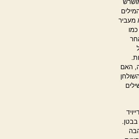
מושרש
מילים
 מעביר
כמו
אחר
ת.
, האם
שולחן
ילים
יויד
בבטן.
הבה