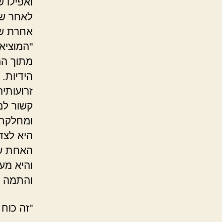
ואפילו 
לאחר שמ
אחרת של
"המוציא
מתוך המ
הידיות.
זרועותי
קשור למ
ומחלקת 
היא לצד 
האחת שול
והיא מע
והתמה של
"זה כוח 