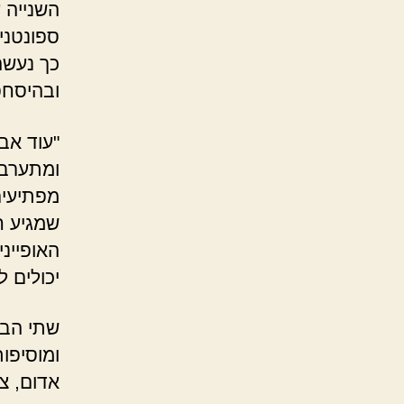
השנייה 
ספונטני
כך נעשה
ובהיסחפ
"עוד אב
ומתערבב
מפתיעים
שמגיע ח
האופייני
יכולים ל
שתי הבח
ומוסיפות
אדום, צה