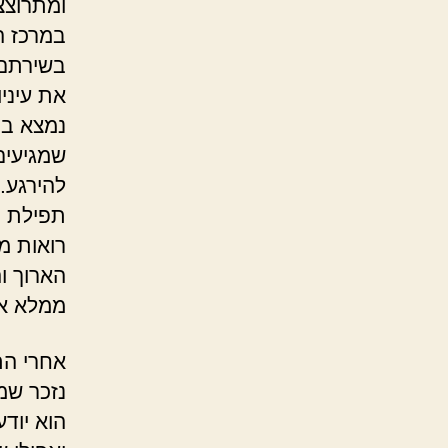
ומתרוצצ
במרכז ה
בשירתם 
את עיניו
נמצא בין
שמגיעים 
להירגע.
תפילת ה
רואות מ
הארוך ו
ממלא את
אחרי התפ
נזכר שמ
הוא יוד