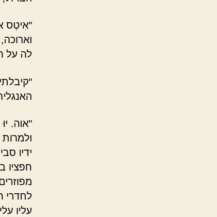
"אִיטְס 
וארוכה,
לה על ה
"קיבלתי
האנגלית
"אוה. יו
ולמרות 
ידיו סב
חפציו ב
מפוזרים
לחדרי ה
עליו עלי