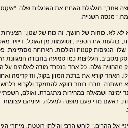
צה אחד," מגלגלת האחת את האנגלית שלה. "אִיטְס גו
ח." מנסה השנייה.
א לא לא. כוחות של חושך. זה כוח של שטן." הצעירות
, בולעות את הספיד, וטועמות מן האוכל. דייויד מא
שלו, הנגיסות קטֵנות והולכות. הארוחה מסתיימת. פ
סק מסביב. העליצות כמו טמועה בחבורה המגוונת ה
ק מההוויה שלה. כל אחד בנפרד מודה לאלוהים על המז
ו. האחד קורא את ברכת המזון בקול, וזז קדימה ואחו
 משתנה. חברו בוחר דווקא להתמקד ולקרוא בלחש
ד ימינה ושמאלה במהירות מתגברת. ואולם, השפתיי
ות, ראשם מדי פעם מופנה למעלה, ועיניהם עצומות
ניי אל ההרים," לוחש הרבי והילתו רוטטת. מיתרי הגי