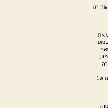
ּד, זה
ט את
טפוט
זאת
ון,
רה
ם של
טרה