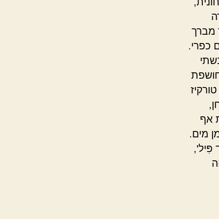
ונית,
ה
 מברך
 כפרי.
שתי
חושפת
ורקיז
ן,
 אף
ן מים.
ִיל',
ה