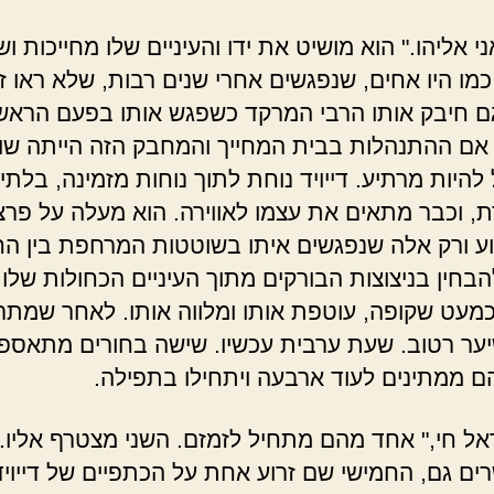
ּ, אני אליהו." הוא מושיט את ידו והעיניים שלו מחייכות וש
כמו היו אחים, שנפגשים אחרי שנים רבות, שלא ראו ז
גם חיבק אותו הרבי המרקד כשפגש אותו בפעם הראש
. אם ההתנהלות בבית המחייך והמחבק הזה הייתה שונ
 להיות מרתיע. דייויד נוחת לתוך נוחות מזמינה, בלתי
 וכבר מתאים את עצמו לאווירה. הוא מעלה על פרצו
וע ורק אלה שנפגשים איתו בשוטטות המרחפת בין הח
הבחין בניצוצות הבורקים מתוך העיניים הכחולות שלו 
מעט שקופה, עוטפת אותו ומלווה אותו. לאחר שמתר
יער רטוב. שעת ערבית עכשיו. שישה בחורים מתאספ
 הם ממתינים לעוד ארבעה ויתחילו בתפילה.
אל חי," אחד מהם מתחיל לזמזם. השני מצטרף אליו. 
רים גם, החמישי שם זרוע אחת על הכתפיים של דייויד