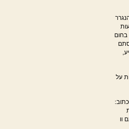
נגרר
עות
 בחום
 סתם
ע,
ת על
כתוב:
ת
 וו