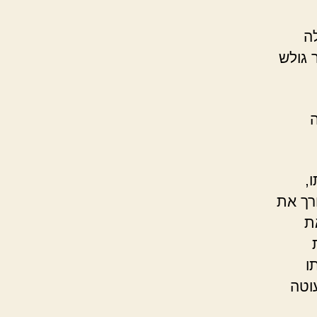
לה
 גולש
ה
,
רך את
ת
ו
וטה