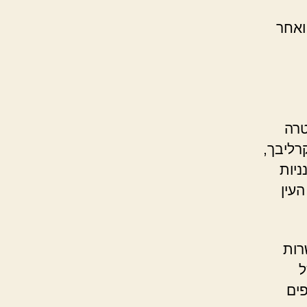
ואחר
טרה
רליבך,
ניות
העין
רות
ל
פים