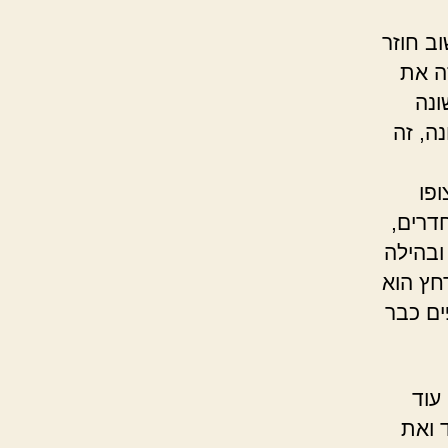
וב חוזר
ה את
ונה
ה, זה
פו
דרים,
ובהילה
חץ הוא
ים כבר
עוד
 ואת