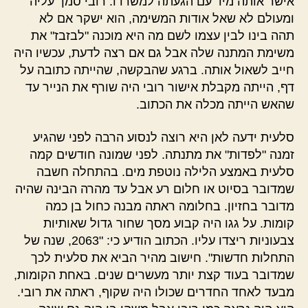
אישר אותה מיד עם הגעתה למשרדו. רובי סמך עליה
ומעולם לא שאל אודות המשימה, הוא ישקר אם לא
תהה בינו לבין עצמו לשם מה היא מוכנה "לבזבז" את
משימת המתנה שלה אבל גם אם רצה לדעת, עכשיו היה
חייב לשאול אותה. ברגע שהבקשה, שהייתה כתובה על
דף, הייתה מקבלת אישור רובי היה שורף את הנייר עד
שהאש הייתה מכלה את הכתוב.
סלעית ידעה לאן היא רוצה לנסוע הרבה לפני שהגיע
זמנה "לפדות" את מתנתה. לפני שמונה חודשים קמה
סלעית באמצע הלילה נוטפת מים. בהתחלה חשבה
שמדובר בסיוט או חלום רע אבל עד מהרה הבינה שהיה
מדובר בחזיון. בחלומה ראתה מבנה כחול בן כמה
קומות. על גגו היה קבוע מסך שחור גדול שאותיות
צבעוניות ריצדו עליו. הכתוב הודיע כי: "2063, שנה של
התחלות חדשות". חישוב מהיר הביא את סלעית לכך
שמדובר בעוד קצת יותר מעשרים שנים. באחת הקומות,
מבעד לאחד החדרים שכולו היה שקוף, ראתה את רובי.