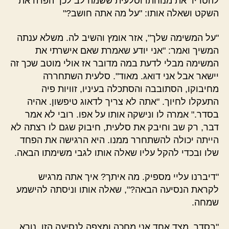
להטריד את מנוחתו וסלעית ששמה לב לכך הפרה את
השקט ושאלה אותו: "על מה אתה חושב?"
"על המשימה שלך", אזר אומץ והשיב לה. משלא ענתה
המשיך ואמר: "אני יודע שאמרת שאם אישרתי את
המשימה מבלי לדעת במה מדובר אז אולי מוטב שכך זה
יישאר אבל אני דואג. מאוד". סלעית השתחררה
מחיבוקו, הסתובבה והסתכלה בעיניו, זוויות פיה
התעקלו לחיוך. "אתה לא צריך לדאוג טיפשון. אהיה
בסדר." אמרה לו ונישקה אותו על אפו. רובי לא אמר
דבר, רק שב וחיבק את סלעית, חיבוק שגם לו רצתה לא
הייתה יכולה להשתחרר ממנו. היא הרגישה את הפחד
שלו ובכדי להקל עליו שאלה אותו לגבי משימתו הבאה.
"דיברנו עליי מספיק. מה איתך? איך אתה מרגיש
לקראת הנסיעה הבאה?", שאלה אותו וניסתה להישמע
שמחה.
"בסדר. מצד אחד אני מחכה ומצפה לנסיעה הזו. נורא