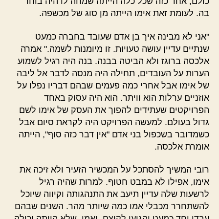
כולם, אחד כזה שכל כלה הייתה שמחה לו היה בוחר
בה. לעומת זאת אימו הייתה מן סוג של מכשפה.
"אני לא מבינה איך בן אדם שעובד בחברה כמעט
שנתיים עדיין עושה טעויות. זו מיומנות לשמה." אמרה
אלכסה ברוגז ולא הביטה בבנה. בנה היה רגיל לשמוע
הערות על העובדים, תחילה היה מנסה לדבר אל ליבה
של אימו אבל אחרי כמה פעמים שבהם דבריו נפלו על
אוזניים ערלות הוא וויתר. הוא היה עסוק באחד
הפרויקטים שעתידים להפוך את העסק של אימו לשם
גדול בעולם. למעשה הפרויקט היה לקראת סיום אבל
כשמדובר בשכפול בני אדם "אין דבר כזה סוף", הייתה
אומרת אלכסה.
רובי המשיך להסתכל על המכשיר הזעיר ולא זיכה את
אימו, אפילו לא במבט חטוף. למרות שהיה רגיל
לרשעות שלה עדיין תיעב את התנהגותה וקיווה שיוכל
להשתחרר מכבלי אמו כמה שיותר מהר. השנים שבהם
עבדו יחד כמעט והגיעו לקיצם, ואמו, שלא הייתה יכולה