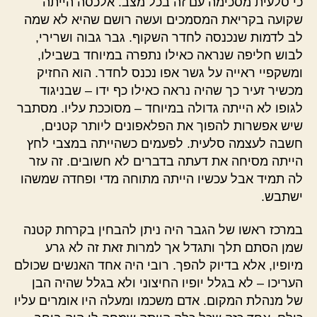
כי סלעית מסכימה עם זה בכל מצב. אלכסה הייתה
שקועה בקריאת המסמכים ועשה רושם שהיא לא שמה
לב לדמות שנכנסה לחדר השקוף. גבר גבוה ושרירי,
לבוש חליפה שנראה כאילו נתפרה במיוחד בשבילו,
ומשקפיי ראייה על גשר אפו נכנס לחדר. הוא החזיק
מכשיר זעיר כך שהיה נראה כאילו כף ידו – שבניגוד
לגופו לא הייתה גדולה במיוחד – מסוככת עליו. מסתבר
שיש אפשרות להפוך את הפלאפונים ליותר קטנים,
חשבה לעצמה סלעית. לפעמים כשהייתה במצבי לחץ
הייתה מסיחה את דעתה בדברים לא חשובים. זה עזר
לה תמיד אבל עכשיו הייתה מתוחה מדי ופחדה שמשהו
ישתבש.
במרכז ראשו של הגבר היה ניתן להבחין בקרחת קטנה
שמן הסתם תלך ותגדל אך למרות זאת זה לא גרע
מיופיו, אלא בדיוק להפך. רובי היה אחד האנשים שכולם
העריכו – לא בגלל יופיו החיצוני ולא בגלל שהיה הבן
של מנהלת המקום. אדם משכמו ומעלה היו אומרים עליו