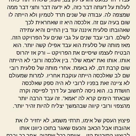
לעלות על דעתה דבר כזה, לא ידעה דבר וחצי דבר ממה
שמצפה לה. עבודה של שנים תרד לטמיון ולא הייתה לו
שום בעיה עם זה. אלכסה היא זו שאחראית לכך
שאהובתו סלעית איננה עוד בין החיים והיא עתידה
לשלם. רובי עבד שנים על גבי שנים על הפרויקט הזה.
מאז מותה של סלעית הוא עבד אפילו קשה יותר. הוא
הבטיח לעצמו שיסיים את הפרויקט – ורק אז יהרוס
אותו. אותו ואת "אמא שלו". בין אלכסה ורובי לא הייתה
שום קרבת דם, לא באמת. אחרי מותה של סלעית רובי
שם לב שאלכסה הייתה עוקבת אחריו. למרות שמעולם
לא ציינה זאת בפניו לרובי לא היה ספק שאלכסה
חושדת בו. הוא ניסה לחשוב על דרך לפייסה וקרה
שבאחד הימים קרא לה "אמא". זה עבד הרבה יותר
מהצפוי ורובי קיווה שבהמשך יצליח להיות זהיר יותר.
פיצוץ העסק של אימו, תרתי משמע, לא יחזיר לו את
אהובתו אבל הכאב והכעס שאגר בתוכו כיוונו אותו
לביצוע התוכנית הזו – איומה ככל שתהיה. אחר כך יברח