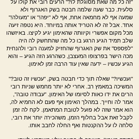
"זה כל מה שאת מסוגלת לו?" הרעים רובי את קולו על
סלעית. כבר שעה שלמה חבטה בשק האגרוף ולא
שמעה אף לא מחמאה אחת, אף לא "יפה!" או "מעולה!"
אחד. אבל זה לא הטריד אותה במיוחד. היא נטפה זיעה
מכל מקום אפשרי וקיוותה שהאימון יגיע לקיצו. באיזשהו
שלב תמיד הגיע הרגע בו כל מה שהתחשק לה היה
"לפספס" את שק האגרוף שהחזיק למענה רובי ולהנחית
מכה הישר בפרצופו המעצבן, כשהרגע הזה הגיע – והוא
הגיע עכשיו – ידעה שאין עוד הרבה זמן לאימון.
"ועכשיו?" שאלה תוך כדי חבטה בשק, "עכשיו זה טוב?"
המשיכה במאמץ רב. אחרי לא יותר מחמש שניות רובי
הרים את ידו כאות לסיומו של האימון. "עבודה טובה",
אמר לה וחייך. במהלך האימון אף פעם לא החמיא לה,
הוא אמר שזה לא פועל לטובת המתאמן. לקח לה זמן
לקבל זאת אבל בחלוף הזמן, משהכירה יותר את רובי,
סלחה לו על ההקנטות ואף החלה לחבב אותו.