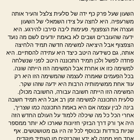
השעון שעל פרק כף ידה של סלעית צלצל והעיר אותה
משרעפיה. היא לחצה על צידו השמאלי של השעון
ועצרה את הצפצוף. פעימות ליבה סירבו להירגע. היא
ידעה שהעוברים ושבים לא באמת יודעים לשם מה נועד
הצפצוף אבל היציאה למשימה חדשה תמיד הלחיצה
אותה, גם כשידעה היטב כיצד היא עתידה להסתיים. היא
פחדה לפשל ולכן תמיד התכוננה היטב לפני שנשלחה
למשימה כזו או אחרת אבל המשימה הזו הייתה שונה.
בכל הפעמים שאמרה לעצמה שהמשימה הזו היא רק
עוד אחת ממשימותיה הרבות היא ידעה שזהו שקר.
המשימה הזו הייתה חשובה עבורה, החשובה מכולן.
סלעית התכוננה למשימה זמן רב אבל היא תמיד חשבה
בינה לבין עצמה אם היא באמת התכוננה כמו שצריך,
אחרי הכל כל מה שיכלה ללמוד על העולם החדש הזה
היה אך ורק דרך הבזקי חזיונות שארכו לא יותר ממספר
שניות בודדות ובנוסף לכל זה היו גם מטושטשים. אף
אחד חוץ ממנה לא ידע שהבזקים מן העתיד פוקדים