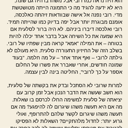
הוא היה נראה כמו רובי אבל משהו בו היה גם שונה,
היא לא ידעה להגיד מה כי התמונה הייתה מטושטשת
מדי. רובי נפנה אל אישה שבוודאות זיהתה כאלכסה,
אומנם מבוגרת יותר אבל יפה בדיוק כמו שהייתה תמיד.
רובי ואלכסה דיברו ביניהם. לא היה ברור לסלעית אם
היא שמעה את כל השיחה אבל בדבר אחד יכלה להיות
בטוחה – את המילה "אמא" קראה מבין שפתיו של רובי.
בשלב הזה של החיזיון התעוררה סלעית. היא מעולם לא
גילתה לרובי – ואף אחד אחר – על מה חלמה. "בעוד
שמונה חודשים, אחרי שאברר את פשרו של החלום
אספר על כך לרובי", החליטה בינה לבין עצמה.
למרות שרובי לא הסתכל ובדק את בקשתה של סלעית,
הוא חשב שעשה את הדבר הנכון אבל זמן קרוב עם
יציאתה של סלעית למשימה החלו לכרסם בו שאלות.
מה אם היא תעשה משהו שיגרום לה להיפגע? מה אם
תעשה משהו שיגרום לקשר שלהם להתרופף, ואולי
גרוע יותר: לחדול מלהתקיים? השאלות לא הפסיקו