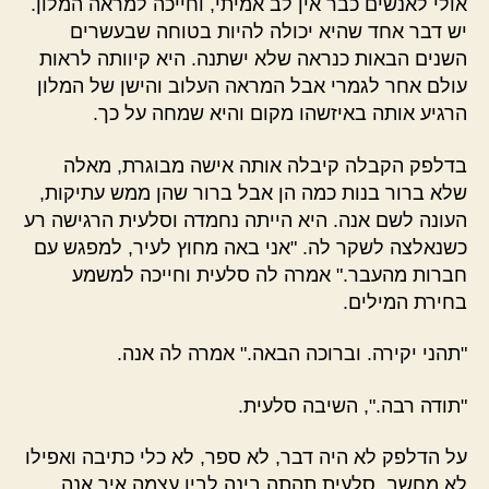
אולי לאנשים כבר אין לב אמיתי, וחייכה למראה המלון.
יש דבר אחד שהיא יכולה להיות בטוחה שבעשרים
השנים הבאות כנראה שלא ישתנה. היא קיוותה לראות
עולם אחר לגמרי אבל המראה העלוב והישן של המלון
הרגיע אותה באיזשהו מקום והיא שמחה על כך.
בדלפק הקבלה קיבלה אותה אישה מבוגרת, מאלה
שלא ברור בנות כמה הן אבל ברור שהן ממש עתיקות,
העונה לשם אנה. היא הייתה נחמדה וסלעית הרגישה רע
כשנאלצה לשקר לה. "אני באה מחוץ לעיר, למפגש עם
חברות מהעבר." אמרה לה סלעית וחייכה למשמע
בחירת המילים.
"תהני יקירה. וברוכה הבאה." אמרה לה אנה.
"תודה רבה.", השיבה סלעית.
על הדלפק לא היה דבר, לא ספר, לא כלי כתיבה ואפילו
לא מחשב. סלעית תהתה בינה לבין עצמה איך אנה