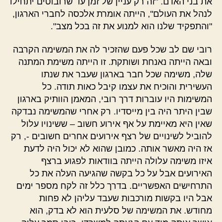
את בני האדם. "זה רק עניין של זמן עד שרובוטים יתחילו
לנהל את העולם", הייתה אומרת אלכסה לחברי הארגון,
"והתפקיד שלנו הוא למנוע את זה בכל מצב".
רובי שם לב שכל פעם שהזכיר לה את המשימה הקרבה
ובאה הייתה נאנחת ושותקת. זו הייתה משימת המתנה
שלה, משימה שכל חבר בארגון שעבר את שנתו
העשירית והוכיח את עצמו קיבל כאות תודה. כל
המשימות היו עוברות דרך רובי, המאמן הוותיק בארגון
שבין היתר היה בין מייסדיו. רק אחרי שהמשימה נבדקה
שאין היא מאיימת על אף אירוע חשוב – ששינויו עלול
להוביל לשינויים של רצף אירועים אחרים חשובים -, רק
אז היה מאשר אותה. כמובן שהוא לא יכול היה לדעת
איזו משימה עלולה הייתה בוודאות לפגוע ברצף
האירועים אבל על כל בקשה שהגיעה העלה את כל
התרחישים האפשריים. בדרך כלל זה לקח מספר ימים
אבל היו בקשות מורכבות שעבד עליהן לא פחות
מחודש. את המשימה של סלעית הוא לא בדק, הוא