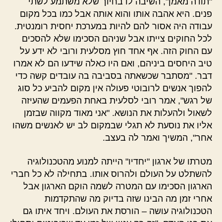
"תודה מאמן", השיבה לו בחיוך שלא משתמע לשתי
פנים. היא אהבה אותו והוא אותה אבל כמו בכל מקום
עבודה היה אסור להם להיות במערכת יחסית רומנטית.
לכל החוקים צייתו אבל שניהם הסכימו שלא להסכים
עם החוק הזה. אף אחד חוץ מסלעית ורובי לא ידע על
טיב היחסים ביניהם, ואם היו כאלה שידעו הם לא אמרו
דבר. "מסתבר שכשאתה בסביבה בה עובדים קשה כדי
להפוך אנשים לרובוטי פעולה אין מקום להביע כל סוג
של רגש", אמר רובי לסלעית באחת הפעמים שהעיזה
לשאול ולהעלות את הנושא. "אני מאוד מקווה שבזמן
אליו את נוסעת לא תגלי שבמקום לב יש לאנשים משהו
אחר", המשיך ואמר לה בעצב.
מטרתו של ארגון "יחדיו" הייתה למנוע מהטכנולוגיה
להשתלט על העולם ולהרוס אותו. בתחילה לא כל חברי
הארגון הסכימו עם המטרה לשמה הוקם הארגון אבל
אחרי זמן מה הבינו שזה בדיוק מה שהתקדמות
הטכנולוגיה עושה – הורסת את העולם. ויחד איתו גם