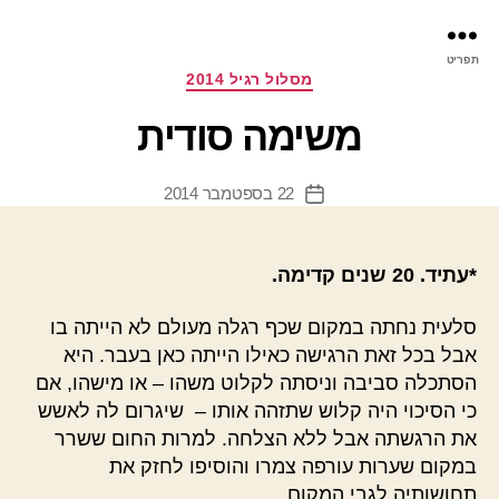
פר
תפריט
עינ
קטגוריות
מסלול רגיל 2014
משימה סודית
22 בספטמבר 2014
תאריך
פוסט
*עתיד. 20 שנים קדימה.
סלעית נחתה במקום שכף רגלה מעולם לא הייתה בו
אבל בכל זאת הרגישה כאילו הייתה כאן בעבר. היא
הסתכלה סביבה וניסתה לקלוט משהו – או מישהו, אם
כי הסיכוי היה קלוש שתזהה אותו – שיגרום לה לאשש
את הרגשתה אבל ללא הצלחה. למרות החום ששרר
במקום שערות עורפה צמרו והוסיפו לחזק את
תחושותיה לגבי המקום.