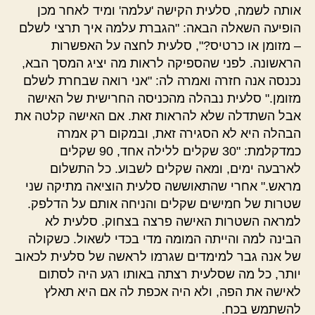
אותה לשמה, סלעית הקישה 'עלמה' ומיד לאחר מכן
הופיעה השאלה הבאה: "הגברת עלמה איך תרצי לשלם
– מזומן או כרטיס?", סלעית לחצה על האפשרות
הראשונה. לפני שהספיקה לראות מה יציג המסך הבא,
נכנסה אנה חזרה ואמרה לה: "אני רואה שבחרת לשלם
מזומן." סלעית נבהלה מהכניסה החרישית של האישה
אבל השתדלה שלא להראות זאת. אם האישה קלטה את
הבהלה היא לא הסגירה זאת, ובמקום רק אמרה
כמדקלמת: "30 שקלים ללילה אחד, 90 שקלים
לארבעה ימים, ומאה שקלים לשבוע. כל התשלום
מראש." אחרי שהתאוששה סלעית הוציאה מתיקה שני
שטרות של חמישים שקלים והניחה אותם על הדלפק.
למראה השטרות האישה פרצה בצחוק. סלעית לא
הבינה למה והייתה המומה מדי בכדי לשאול. כשקולה
של אנה גבר למימדים שגרמו לראשה של סלעית לכאוב
יותר, כל מה שסלעית רצתה באותו רגע היה לסתום
לאישה את הפה, ולא היה אכפת לה אם היא תאלץ
להשתמש בכח.