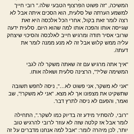
המשיכה, "זה פשוט הפרצוף הטבעי שלה." רובי חייך
למשמע הערתה של סלעית, הוא הסכים איתה אבל לא
רצה לומר זאת בקול, אחרי הכל אלכסה היא זאת
שגייסה אותו והפכה אותו למה שהוא היום. סלעית ידעה
שרובי אסיר תודה ומרגיש חייב לאלכסה והסיכוי שיצחק
עליה ממש קלוש אבל זה לא מנע ממנה לומר את
דעתה.
"איך אתה מרגיש עם זה שאתה משקר לה לגבי
המשימה שלי?", הרצינה סלעית ושאלה אותו.
"אני לא משקר, אני פשוט לא…", ניסה לחפש תשובה
שתשקיט את מצפונו אך לא מצא. "אני לא משקר!", שב
ואמר, והפעם לא ניסה לתרץ דבר.
"רובי, להסתיר מידע זה בדיוק כמו לשקר.", התחילה
לומר אבל אז קלטה שזה לא עוזר לרובי להרגיש טוב
יותר, לכן מיהרה לומר: "אבל למה אנחנו מדברים על זה