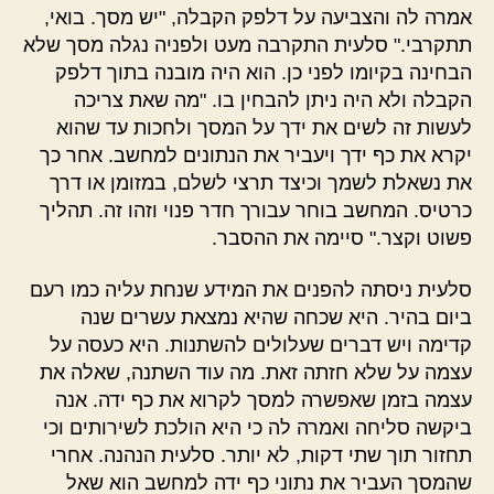
אמרה לה והצביעה על דלפק הקבלה, "יש מסך. בואי,
תתקרבי." סלעית התקרבה מעט ולפניה נגלה מסך שלא
הבחינה בקיומו לפני כן. הוא היה מובנה בתוך דלפק
הקבלה ולא היה ניתן להבחין בו. "מה שאת צריכה
לעשות זה לשים את ידך על המסך ולחכות עד שהוא
יקרא את כף ידך ויעביר את הנתונים למחשב. אחר כך
את נשאלת לשמך וכיצד תרצי לשלם, במזומן או דרך
כרטיס. המחשב בוחר עבורך חדר פנוי וזהו זה. תהליך
פשוט וקצר." סיימה את ההסבר.
סלעית ניסתה להפנים את המידע שנחת עליה כמו רעם
ביום בהיר. היא שכחה שהיא נמצאת עשרים שנה
קדימה ויש דברים שעלולים להשתנות. היא כעסה על
עצמה על שלא חזתה זאת. מה עוד השתנה, שאלה את
עצמה בזמן שאפשרה למסך לקרוא את כף ידה. אנה
ביקשה סליחה ואמרה לה כי היא הולכת לשירותים וכי
תחזור תוך שתי דקות, לא יותר. סלעית הנהנה. אחרי
שהמסך העביר את נתוני כף ידה למחשב הוא שאל