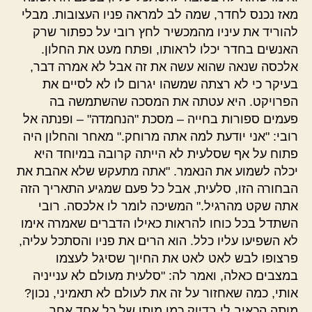
מאז נכנס לחדר, שמה לב למראה פניו העצובות. מבלי
להוריד את עיניו מהמכשיר לחץ רובי על כפתור שרק
האנשים בחדר יכלו לראותו, ופתח מעט את החלון.
אלכסה שנאה שהוא עשה את זה אבל לא אמרה דבר,
בעיקר כי לא רצתה שמשהו יגרום לו לא לסיים את
הפרויקט. היא עטתה את המסכה שהשתמשה בה
פעמים ספורות בחייה – מסכת "הנחמדה" – ופנתה אל
רובי: "אני יודעת למה אתה מרוחק." מאחר והחלון היה
פתוח על אף שסלעית לא הייתה קרובה במיוחד היא
יכלה לשמוע את הנאמר. "אתה מתעקש שלא אהבת את
הבחורה הזו, סלעית, אבל כל פעם שמגיע התאריך הזה
אתה שקט מהרגיל." המשיכה לומר לו אלכסה. רובי
השתדל בכל כוחו להראות כאילו הדברים שאמרה אימו
לא השפיעו עליו כלל. הוא הרים את פניו והסתכל עליה,
פרצופו לבש לאט לאט את החיוך שסיגל לעצמו
במצבים כאלה, ואמר לה: "סלעית מעולם לא ענייניה
אותי, כמה שאחזור על זה את לעולם לא תאמיני, נכון?
מותה הכאיב לי בדיוק כמו מותו של כל אחד אחר