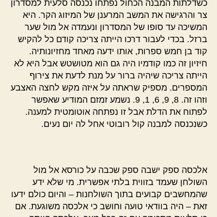
כשדלתות המבנה הכחול נפתחו נכנסה סלעית למסדרון
צר והרגישה את המשב המרענן של המיזוג הקר. היא
המשיכה עד סופו של המסדרון ונעמדה אל מול שער
ברזל. בכדי לעבור דרכו הייתה צריכה קודם כל להקיש
קוד בן חמש ספרות, אותו ידעה מאחד מחזיונותיה.
חיזיון זה כמו קודמיו היה גם הוא מטושטש אבל היא לא
הייתה צריכה שיהיה ברור על מנת לדעת את צירוף
המספרים. מספיק שראתה על איזה מקש לחצה האצבע
וזהו זה. 8, 9, 6, 1, 9. נשמע זמזם המודיע שאפשר
לפתוח את הדלת אבל זו נפתחה אוטומטית למענה.
כשנכנסה למבנה קול רובוטי אחל לה יום נעים.
אלכסה ספק ישבה ספק שכבה על כורסא אל מול
השולחן שעמד בזווית בלתי אפשרית. מי שלא ידע
שהמחשבים קבועים בתוך השולחנות – והיום כולם ידעו
זאת – היה בוודאי טועה וחושב כי אלכסה משוגעת. אם