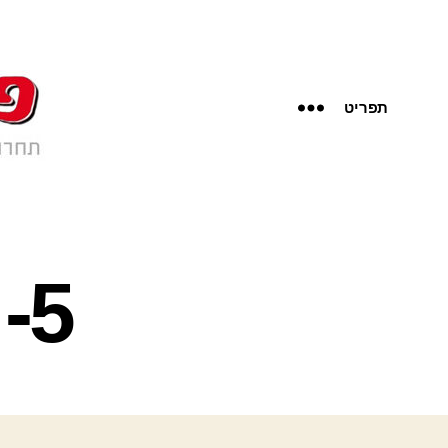
תפריט
5- אנשי זנב הסוס