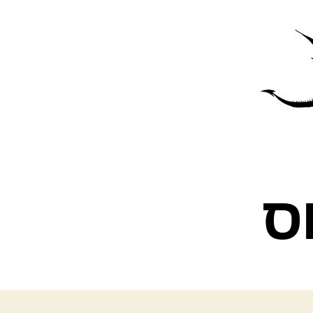
פרס
עינת