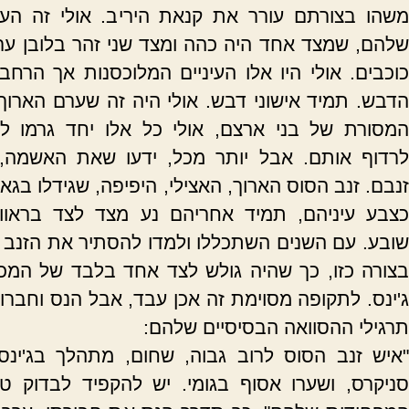
משהו בצורתם עורר את קנאת היריב. אולי זה הע
שלהם, שמצד אחד היה כהה ומצד שני זהר בלובן ערפ
כוכבים. אולי היו אלו העיניים המלוכסנות אך הרחבו
הדבש. תמיד אישוני דבש. אולי היה זה שערם הארוך
המסורת של בני ארצם, אולי כל אלו יחד גרמו ל
לרדוף אותם. אבל יותר מכל, ידעו שאת האשמה,
זנבם. זנב הסוס הארוך, האצילי, היפיפה, שגידלו בגאו
כצבע עיניהם, תמיד אחריהם נע מצד לצד בראוו
שובע. עם השנים השתכללו ולמדו להסתיר את הזנב 
בצורה כזו, כך שהיה גולש לצד אחד בלבד של המכנ
ג'ינס. לתקופה מסוימת זה אכן עבד, אבל הנס וחברות
תרגילי ההסוואה הבסיסיים שלהם:
"איש זנב הסוס לרוב גבוה, שחום, מתהלך בג'ינס ו
סניקרס, ושערו אסוף בגומי. יש להקפיד לבדוק טו