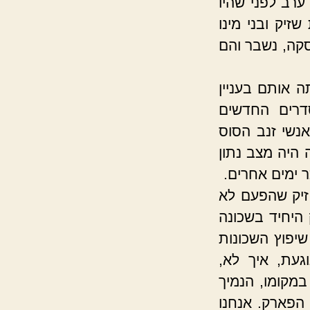
רב לפני שהיו
זיק ובני מינו
קה, נשבר והם
ה אותם בעניין
דרים החדשים
אנשי זנב הסוס
היה מצב נתון
 ימים אחרים.
 זיק שהפעם לא
היחיד בשכונה
יפוץ השכונות
געת, איך לא,
מקומו, הנמיך
 הפארק. אנחנו