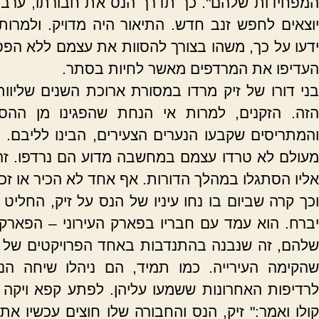
המפחידות שלהם". כך תדרך הנס את חבורתו, ערב ע
יוצאים לחפש זנב חדש. התיאור היה מדויק. ולמרות ש
ידעו על כך, משהו בצורך להסוות את עצמם ללא הפס
העדיפו את המרדפים מאשר לחיות בסתר.
בני דורו של זיק מרדו במסורת ארוכת השנים שליוות
הזה. הזקנים, למרות אי הנחת שהפגינו מן ההס
והמתריסים שקבעו הנערים הצעירים, הבינו לליבם. 
מעולם לא טרדו עצמם במחשבה מדוע הם נרדפו. זה 
אליו הסתגלו במהלך הדורות. אף אחד לא הכיר או זכר
וכך קרה שביום בו נחו עיניו של הנס על זיק, החליט
יברח. הוא עמד עם חבריו בפארק העירוני – הפארק 
שלהם, זה שנבנה בהתנדבות באחד הפרויקטים של ש
שהקימה העירייה. כמו תמיד, הם ניהלו שיחה הנו
לרדיפות האחרונות ששמעו עליהן. לפתע קפא ויקה ב
קולו ואמר:" זיק, הנס והחבורה שלו חוצים עכשיו את