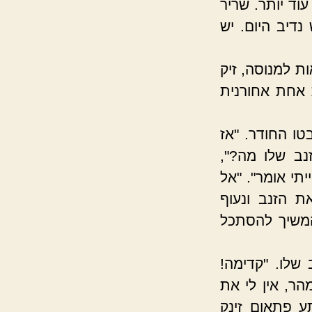
וד יותר. שריר
נדיב היום. יש
ת למנוסה, זיק
 אחת אחורנית
טו החודר. "אז
נב שלו מה?",
יתי אומר". "אל
ת הזנב ונעוף
המשיך להסתכל
שלו. "קדימה!
ר, אין לי את
ע פתאום זינק