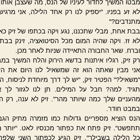
מבטו המשיך לחדור לעיניו של הנס, מה שעצבן אותו ע
לא זע בפניו. "יספיק לנו רק אחד הלילה, אני מרגיש 
מתנדבים?"
בבת אחת, מבלי שתכננו, נגע ויקה בכתפו של זיק כאו
לא זז. ויקה שהיה המום מכל הסיטואציה, זינק בבת
וברח. שאר החבורה התאיידה שניות לאחר מכן.
רק זיק, רגליו איתנות בדשא הירוק והלח המשיך במב
אני מבין שאתה הוא זה שמשאיל לנו היום את הז
"משאיל?" הפטיר זיק, "יש לך דרך מיוחדת לניסוח, הי
תגיד. למה? חבל על המילים. תן לנו לגזור לך א
מהעניים שלך כמה שיותר מהר". זיק לא ענה, רק 
במבט חודר.
הנס הוציא מספריים גדולות כמו מזמרה מתיק הגב 
תתפשט". זיק פתח את כפתור מכנסיו לאט. "יותר מה
כל הלילה בשבילך". זיק הגיע לכפתור השני שלפת