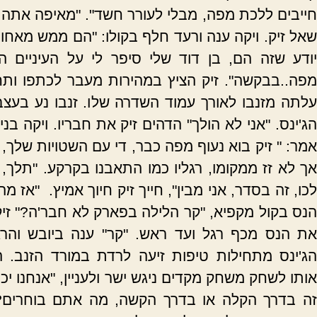
חייבים ללכת מפה, מבלי לעורר חשד". "מאיפה אתה 
שאל זיק. ויקה ענה ורעד חלף בקולו: "הם ממש מאחורי
יודע שזה הם, בן דוד שלי סיפר לי על העיניים הא
מפה..בבקשה". זיק הציץ במהירות מעבר לכתפו ות
עלתה מזנבו לאורך עמוד השדרה שלו. זנבו נע בעצב
הג'ינס. "אני לא הולך" הדהים זיק את חבריו. ויקה בניס
אמר: " זיק בוא נעוף מפה כבר, די עם השטויות שלך, א
אך לא זז ממקומו, רגליו כמו התאבנו בקרקע. "תלך, 
כו, זה בסדר, אני מבין", חייך זיק חיוך אמיץ.
"אז מה
הנס בקול מקפיא, "קר הלילה בפארק לא חבר'ה?" זי
את הנס מכף רגל ועד ראש. "קר" ענה ביובש והרג
הג'ינס מתחילות טיפות זיעה לרדת במורד הזנב. הנ
אותו לשחק משחק מקדים ניגש ישר ולעניין, "אנחנו יכ
זה בדרך הקלה או בדרך הקשה, מה אתם בוחרים?"