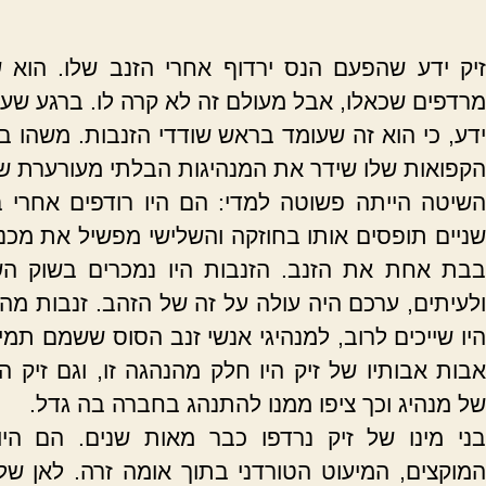
זיק ידע שהפעם הנס ירדוף אחרי הזנב שלו. הוא
מרדפים שכאלו, אבל מעולם זה לא קרה לו. ברגע שעיני
ידע, כי הוא זה שעומד בראש שודדי הזנבות. משהו בע
הקפואות שלו שידר את המנהיגות הבלתי מעורערת שנת
השיטה הייתה פשוטה למדי: הם היו רודפים אחרי ב
שניים תופסים אותו בחוזקה והשלישי מפשיל את מכנס
בבת אחת את הזנב. הזנבות היו נמכרים בשוק הש
ולעיתים, ערכם היה עולה על זה של הזהב. זנבות מהס
היו שייכים לרוב, למנהיגי אנשי זנב הסוס ששמם תמי
אבות אבותיו של זיק היו חלק מהנהגה זו, וגם זיק ה
של מנהיג וכך ציפו ממנו להתנהג בחברה בה גדל.
בני מינו של זיק נרדפו כבר מאות שנים. הם היו 
המוקצים, המיעוט הטורדני בתוך אומה זרה. לאן שלא