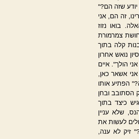
יודע שזה הם?"
נו, זה הם, אני
לה. בואו נזוז
חושת צמרמורת
נות קלה בתוך
יון נואש אחרון
ני הולך". איים
אני אשאר כאן,
?" הפתיע אותו
ק הסתובב ובחן
יש כיצד בתוך
ס, שלא עניין
ולים לעשות את
 זיק לא ענה,