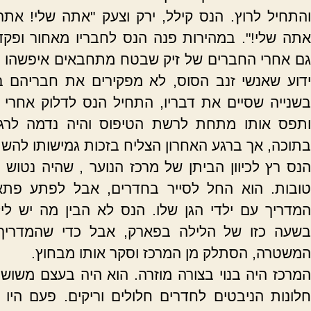
והתחיל לרוץ. הנס קילל, ירק וצעק "אתה שלי! אתה
אתה שלי!". במהירות פנה הנס לחבריו מאחור ופקד
גם אחרי החברים של זיק שבטח מתחבאים איפשהו ב
ידוע שאנשי זנב הסוס, לא מפקירים את חבריהם ב
בשנייה שסיים את דבריו, התחיל הנס לדלוק אחרי ז
ותפס אותו מתחת לרשת הטיפוס והיה נדמה לרגע
בתוכה, אך ברגע האחרון הצליח בזכות גמישותו להש
הנס רץ לכיוון הביתן של מרכז הנוער , שהיה נטוש
טובות. הוא החל לסייר בחדרים, אבל לפתע פתא
המדריך עם ילדי הגן שלו. הנס לא הבין מה יש ליל
בשעה כזו של הלילה בפארק, אבל כדי שהמדריך 
המשטרה, הסתלק מן המרכז וסקר אותו מבחוץ.
המרכז היה בנוי בצורה מוזרה. הוא היה בעצם משושה
חלונות הניבטים לחדרים חלולים וריקים. פעם היו 