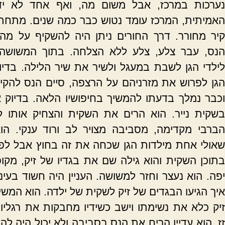
נערכות במרכז, אבל משום מה, ואף אחד לא י
האמיתית, המרכז עומד נטוש כבר כמה שנים. מתחת ל
קיר מחורר. דרך החורים ניתן היה להשקיף על מה
הנס, עבר צלע, צלע ללא הצלחה. בתוך המשושה,
לילדי הגן לשבת במעגל ולשיר את שיר הלילה. בדיו
הגן לפרוש את מזרניהם על הרצפה, סיים הנס להק
וכבר נמלך בדעתו להמשיך בחיפושיו הלאה. בדיוק אז
בשקית נייר. הוא הרים את השקית והצחיק אותו ל
הברבי מקדימה, מסביבה מצויר לב ורוד ענקי. הו
שאולי אחת מילדות הגן שכחה את זה בחוץ אבל לפתע
בתוכן השקית והוא גילה שם את בגדיו של זיק, מקו
יפה. הוא נעצר וחזר למשושה. העניין היה חשוד בעיני
איך הגיעו הבגדים של זיק לשקית של ילדה. הוא המש
זיק כלא את נשימתו וישב כשידיו מחבקות את רגליו
זז. הוא עדיין הריח את הנס בסביבה ולא יכול היה לה