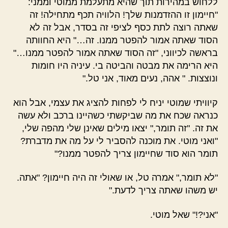
ללחוש במהירות תוך שהיא מתעלמת ממוטי וממני:
"חיימון זו ההזדמנות שלך! הלוויה תכף מתחילה! זה
שאתה רוצה לתת כסף לציפי זה בסדר, אבל זה לא
הסוד שאתה אמור להפטר ממנו. זה…" היא החוותה
בראשה לכיווני, "זה הסוד שאתה אמור להפטר ממנו…"
היא הרימה את מבטה והביטה בי. עיניה היו חומות
ונוצצות. " אהה, נעים מאוד, אני טל."
קיוויתי שמוטי יניח לי לפחות להציג את עצמי, אבל הוא
כנראה שכח את מה שביקשתי כשהיינו ברכב ולא עשה
את זה. "זה תומר," יצאו מילים שאינן שלי מהפה שלי,
"ואני מוטי. את מוכנה להסביר לי על מה את מדברת?
תומר הוא סוד שחיימון צריך להפטר ממנו?"
"לא תומר," אמרה טל, או שאולי זה היה חיימון? "אתה.
יש משהו שאתה צריך לדעת."
"אני?!" שאל מוטי.