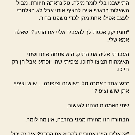
התיישבנו בלי לומר מילה. טל נראתה חיוורת. מבול
השאלות בראשי איים להציף אותי אבל לא הצלחתי
לעצב אפילו אחת מהן לכדי משפט ברור.
"תומריקו, אכפת לך להעביר אליי את התיק?" שאלה
אמא שלי.
העברתי אליה את התיק. היא פתחה אותו ושתי
האימהות הציצו לתוכו. ציפיתי שהן יופתעו אבל הן רק
חייכו.
"רגע אחד," אמרה טל, "שושנה וציפורה… שוש וציפי!
אתן שוש וציפי?"
שתי האמהות הנהנו לאישור.
הבחורה הזו מהירה ממני בהרבה, אין מה לומר.
"אז אליכן היינו אמורים להביא את הכסף? איך זה יכול