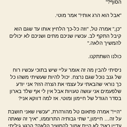
הסוף?"
"אבל הוא הרג אותי!" אמר מוטי.
"כן," אמרה טל, "וזה כל-כך הלחיץ אותו עד שגם הוא
קיבל התקף לב. עכשיו שניכם מתים ושניכם לא יכולים
להמשיך הלאה."
כולנו השתתקנו.
ניסיתי להבין מה זה אומר עליי שיש בתוכי עכשיו רוח
של גנב נוכל שגם נרצח. יכול להיות שעשיתי משהו כל
כך נוראי שהבאתי על עצמי את הצרה הזו? אני יודע
שלפעמים אני עושה טעויות אבל אין לי אף שלד בארון
בסדר הגודל של חיימון ומוטי. אז למה דווקא אני?
"היי!" אמרה פתאום טל מהורהרת, "עכשיו שאני חושבת
על זה… חיימון," שתי גבותיה התרוממו, "איך זה שאתה
עדיין כאן? לא היית אמור להמשיך הלאה? הרגע גיליתי