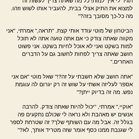
תגיד לי איך למות! כל מה שאתה צריך לעשות זה
למצוא את התיק אצלי בבית, להעביר אותו לשוש וזהו.
מה כל-כך מסובך בזה?"
הביטחון של מוטי עודד אותי קצת. "תראה," אמרתי, "אני
מקווה שאתה צודק כי אם אתה טועה אתה לא תוכל
למות בשקט ואני לא אוכל לחיות בשקט. אני פשוט
חושב שאתה צריך לפחות לחשוב גם על הדברים
האחרים."
"אתה חושב שלא חשבתי על זה?!" שאל מוטי "אם אני
אספר לעליזה אשתי על שוש זה רק יגרום לה עוגמת
נפש. מה זה בדיוק ייתן?"
"אוקיי," אמרתי, "יכול להיות שאתה צודק. להרבה
אנשים יש מאהבת ולא נראה לי שכולם נתקעים פה
בגלל זה. אבל מה עם השותף שלך? זה שטרחת לספר
לי שגנבת ממנו כסף אומר שזה מטריד אותך, לא?"