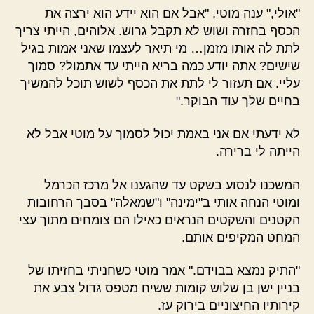
"אולי," ענה מוטי, "אבל אם הוא יידע הוא ירצה את
הכסף בחזרה ושוש לא תקבל גרוש. אלוהים, הייתי צריך
לתת לה אותו מזמן… מי תיאר לעצמו שאני אמות בגיל
שישים? אתה יודע כמה בריא הייתי עד אתמול? סמוך
עליי. אם תעזור לי לתת את הכסף לשוש תוכל להמשיך
בחיים שלך עוד הבוקר."
לא ידעתי אם אני באמת יכול לסמוך על מוטי אבל לא
הייתה לי ברירה.
המשכנו לנסוע בשקט עד שהגענו אל מרכז הכרמל
ומוטי הנחה אותי ב"ימינה" ו"שמאלה" בסבך הרחובות
הקטנים והשקטים הנראים כאילו הם צומחים מתוך עצי
המחט המקיפים אותם.
"התיק נמצא בבוידם." אמר מוטי כשחניתי בחזיתו של
בניין ישן בן שלוש קומות ששיח מטפס גדול צבע את
קירותיו החיצוניים בירוק עז.