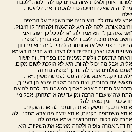
לפתוח אותן ולגלות איזה בגדים קנו לה, ולמה. "לכבוד
מה?" היא שאלה וחייכה כדי להסתיר את הלהיטות
שלה.
אבא לא ענה לה. הוא הניח את השקיות על הרצפה
וחיבק אותה. לקח לה רגע להתעשת ולהחזיר לו חיבוק.
"אני גאה בך." הוא אמר לה. "גדלת כל כך יפה, ואני
חושב שאת מוכנה לעבור לשלב הבא בחייך." צופיה
הביטה בפניו של אבא וניסתה להבין למה הוא מתכוון.
העיניים שלו נצצו, והידיים שלו רעדו. היא הביטה באימא
וראתה שדמעות זולגות מעיניה כמו בפרידה. זה קשור
אליה, אבל מה יכול להיות, היא לא הולכת לשום מקום.
"אתם שולחים אותי להתחתן!" צופיה נחרדה.
"לא בדיוק…" אבא שלה היסס לפני שהמשיך. "את
תפגשי עם בחורים, ואם בחור מסוים ימצא חן בעיניך,
נדבר על חתונה." אבא האריך במשפט כדי לתת לה את
התחושה שיעבור הרבה זמן עד שהיא תתחתן, אבל מי
יודע כמה זמן נשאר לה?
אימא חיבקה ונישקה אותה, ונתנה לה את השקיות.
אימא השתתפה בקניות, אימא ידעה מה אבא מתכנן ולא
אמרה לה כלום. "תתחדשי." אימא אמרה לה.
"תודה." אמרה צופיה ולקחה מאימא את השקיות. היא
הביטה ברצפה כדי שלא תצטרך לראות את הוריה.