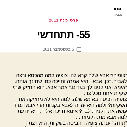
פר
תפריט
עינ
קטגוריות
פרס עינת 2011
55- תתחדשי
5 בספטמבר 2011
תאריך
פוסט
"צופיה!" אבא שלה קרא לה. צופיה קמה מהכסא ורצה
לאביה. "כן, אבא." היא אמרה וחייכה כמו שחינך אותה.
"אימא ואני קנינו לך בגדים." אמר אבא. הוא החזיק שתי
שקיות אחת מכל צד.
צופיה הביטה באימא שלה. למה היא לא מחזיקה את
השקיות? ולמה היא עזרה לאבא בקניות הרי אבא תמיד
עושה את הקניות לבד? אימא חייכה אליה, היא יודעת
למה אבא מתנהג מוזר…
"תודה." ענתה צופיה, והביטה בשקיות. היא רצתה