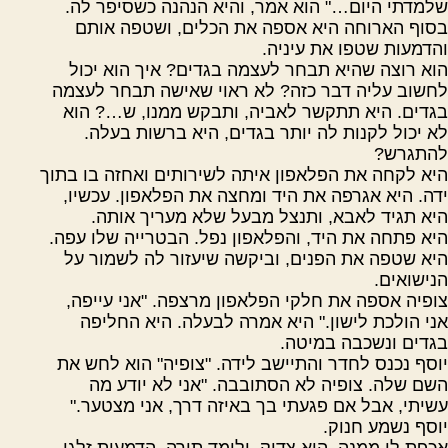
שלמדתי היום…" הוא אמר, והיא הנהנה כשסיפר לה.
בסוף הארוחה היא אספה את הכלים, ושטפה אותם
והדמעות שטפו את עיניה.
הוא רוצה שהיא תבחר לעצמה בגדים? איך הוא יכול
לחשוב עליה דבר כזה? לא ראוי שאישה תבחר לעצמה
בגדים. היא תתקשר לאביה, ותבקש ממנו, ש…? הוא
לא יכול לקנות לה יותר בגדים, היא ברשות בעלה.
להתגרש?
היא לקחה את הפלאפון איתה לשירותים ואחזה בו בתוך
ידה. היא אגרפה את היד ומחצה את הפלאפון. עכשיו,
היא תגיד לאבא, ותנצל מבעל שלא מעריך אותה.
היא פתחה את היד, והפלאפון נפל. הבטרייה שלו עפה.
היא שטפה את הפנים, וביקשה שיעזור לה לשמור על
הנישואים.
צופיה אספה את חלקי הפלאפון מרצפה. "אני עייפה,
אני הולכת לישון." היא אמרה לבעלה. היא החליפה
בגדים ונשכבה במיטה.
יוסף נכנס לחדר והתיישב לידה. "צופיה" הוא לחש את
השם שלה. צופיה לא הסתובבה. "אני לא יודע מה
עשיתי, אבל אם פגעתי בך באיזה דרך, אני מצטער."
יוסף נשמע חנוק.
אכפת לו ממנה. הוא צדיק, ולומד תורה. הדמעות זלגו