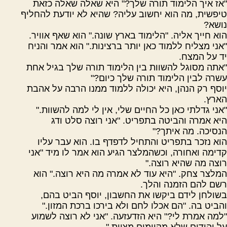
"אז איך הלימוד תורה שלך?" היא שאלה שאלה כזאת
טיפשית, מה הוא יחשוב עליה? שהיא לא יודעת להחליף
נושא?
הוא חייך אליה. "הלימוד בארץ שונה." הוא שאף אוויר.
"אני מצליח ללמוד כאן יותר ברצינות." הוא אמר והניח
יד על המצח.
"אתה מסוגל להשוות בין הלימוד תורה שלך בגיל אחת
עשרה לבין הלימוד תורה שלך כיום?"
יוסף רק הנהן, היא יכולה ללמוד ממנו הרבה על אהבת
הארץ.
"אני גדלתי כאן כל החיים שלי, אין לי למה להשוות."
היא אמרה והביטה בתפריט. "אני רוצה סלט ודג
הנסיכה. מה איתך?"
הוא נזכר בתפריט והתחיל לדפדף בו. הוא עבר עליו
קדימה ואחורה, וכשהמלצר הגיע הוא אמר לו מיד "אני
רוצה מה שהיא רוצה."
המלצר צחק. "היא עוד לא אמרה מה היא רוצה." הוא
רשם להם הזמנה והלך.
בשולחן לידם ביקשו את החשבון, יוסף הביט בהם,
והביט בה. "הם אכלו לחם ולא בירכו ברכת המזון."
"למה אמרת לי?" היא הזדעזעה. "אני לא רוצה לשמוע
על יהודים שלא מקיימים מצוות."