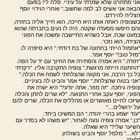
אני מתחרט שלא שמרתי על עיניי. סלח לי! בפעם
הבאה אני אשים לב למה שחשוב." ואחרי הוידוי יוסף
הצליח להירדם.
כשצופיה ראתה אותו היא חייכה, הוא חייך אליה בחזרה,
והם חיפשו מסעדה שקטה. היה לו נעים בחברתה שהוא
כמעט שכח, אבל כשהיא התיישבה ומשכה את הפוני
הצידה, הוא נזכר.
"אתמול הייתי בחתונה של בת דודתי." היא סיפרה לו.
"מזל טוב!" יוסף אמר.
"תודה." היא אמרה והסתירה את החיוך עם יד על הפה.
"החתונה הייתה מרגשת." צופיה התקרבה אליו. "רקדתי
כל כך הרבה, אני מקווה שהצלחתי לשמח את הכלה."
"אני בטוח שהצלחת." יוסף אמר והביט לה בעיניים.
צופיה גיחכה. "זה מוזר, אתה יודע?" היא ישרה את
הפוני, יוסף עקב אחרי התנועה. "לא שרים לחתן והכלה
שיזכו לחיים מאושרים או מהללים את הכלה, שרים להם
על ירושלים…"
"עוד ישמע בהרי יהודה." הם המשיכו ביחד.
"כן." אמרה צופיה ונעה לאחור. "יש משהו לא בסדר עם
השיער שלי?" היא שאלה.
"לא…" מלמל יוסף והביט בשולחן.
"לא?"