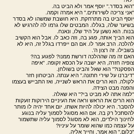
"הוא בסדר." יוסף אמר ולא הביט בה.
"אני צריכה לשירותים." היא אמרה וקמה.
יוסף הביט בה מתרחקת. היא חושבת שמשהו לא בסדר
בשיער שלה, בגללו. המבטים שלו גרמו לה להרגיש לא
בנוח. הוא נשען על היד שלו, ונאנח.
הוא הביך אותה, פגע בה, וזה כאב לו. אבל הוא הקשיב
להלכה. הרב אמר לו. אם הם ייפרדו בגלל זה, היא לא
בשבילו. זה רצון ה'.
האם זה מה שההלכה דורשת ממנו? לפגוע בה?
צופיה חזרה, היא ישבה על הכסא זקופה. "איפה
הפסקנו?" הוא שאל והביט בשולחן.
"דיברנו על שירי חתונה." היא ענתה. הביטחון חזר
לקולה. הוא הרים את הראש לשנייה, ואז התבייש בעצמו
והפנה מבט הצידה.
"למה אתה לא מביט בי?" היא שאלה.
הוא הרים את הראש וראה את העיניים הירוקות זועקות
להסבר. היא יכולה להיות אשתו, יום אחד יהיה לו מותר
להסתכל רק בה. אם הוא מסוגל לסמוך עליה בנוגע
לחינוך הילדים, הוא לא מסוגל לסמוך עליה שתשמור
על עצמה כמו שהוא שומר על עיניו?
"כלום." הוא אמר, וחייך אליה.