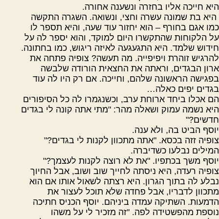
היא חייכה אליו בחזרה ונשענה אחורה.
היא בת שמונה עשרה וחצי, ונשואה. השגרה התקשה
כמו אגם בחורף – הוא יחזור עוד שעה, והיא תספר לו
על הלקוחות שהתקשרו היום למוקד, והוא יספר לה על
חידוש שלמד. היא התגעגעה לאיזה ריגוש, כמו בחתונה.
להרגיש זוהרת ויפיפייה. מה תעשה? צופיה פתחה את
ארון הבגדים, וראתה את החצאית הורודה שלבשה
בפגישה הראשונה שלהם, וחייכה. אם רק היו לה עוד
בגדים יפים כאלה…
הם אכלו ביחד ארוחת ערב, וכשנגמרו לה כל הסיפורים
היא נשמה עמוק ושאלה מהר: "מתי אתה קונה לי בגדים
חדשים?"
יוסף הביט בה, ולא ענה.
צופיה זזה בכסא. "אתה מתכוון לקנות לי בגדים?"
המילים נבלעו כשדיברה.
יוסף משך בכתפיו. "את לא רוצה לקנות לעצמך?"
צופיה רעדה, היא ניסתה לחייך שוב ושוב, אבל החיוך
נבלע לה בתוך הגרון. היא רצתה לשאול אותו אם הוא
מתכוון לדבריו, אבל פחדה שלא תוכל לעצור את
הדמעות. השתיקה עמדה ביניהם. יוסף הכניס חתיכה
נוספת מהפשטידה לפה. "זה מזכיר לי על משהו