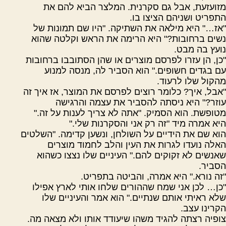
מזועזעת, אבל גם סקרנית. המלצר הביא להם את
התפריט ושניהם הציצו בו.
"אז…" היא מילאה את השתיקה. "היו שם תמונות של
נשים ברחובות?" היא הרימה את הראש וקלטה שהוא
נועץ בה מבט.
"כן, הן עזרו לפרסם מוצרים או שהן הסתובבו ברחובות
עם בגדים חשופים." הוא הסביר לה, מנסה למנוע
מהקול שלו לרעוד.
"אבל, איך? כלומר רוצים לפרסם את המוצר, אז איך זה
עוזר?" היא ניסתה להסביר את עצמה והרגישה
מטופשת. הוא הסמיק. "אתה לא צריך לענות על זה."
היא אמרה מיד "זה רק אני והסקרנות שלי."
הוא שם את הידיים על השולחן, ונשען קדימה. "השלטים
האלה נועדו לגרות את העין והלב לחמוד מוצרים
שאנשים לא זקוקים להם." העיניים שלו נצצו כשהוא
הסביר.
"זה נורא." היא אמרה, והביטה בתפריט.
"כן… לכן אני שמח שההורים שלחו אותי לארץ אפילו
שלא ראיתי אותם שנתיים." הוא אמר והעיניים שלו
הקרינו עצב.
צופיה רצתה להגיד משהו שיעודד אותו ולא מצאה מה.