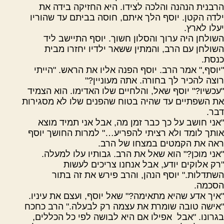
הרבנית הנהנה והלכה לצידו. היא החזיקה בידה את
ילדה הקטן. יוסף הלך איתם, חוסה בביתם עד שהוריו
יעלו לארץ.
השולחן היה ערוך והסלון חשוך. יוסף התיישב ליד
השולחן עם הרב, והמתין ששאר ילדיו יחזרו מבית
כנסת.
"יוסף," אמר הרב. יוסף הפנה אליו את הראש. "הייתי
רוצה להכיר לך בחורה. אתה מעוניין?"
"עכשיו?" יוסף שאל, והלחיים שלו האדימו. הוא הצמיד
את השפתיים עד שהיה בטוח שהפנים שלו לא מסגירות
דבר.
"אני חושב על כך כבר זמן מה, אבל אני תמיד מוצא
אותך לומד ולא רציתי להפריע…" למרות החושך יוסף
ראה את הקמטים במצחו של הרב.
"אני מוכן?" הוא שאל את הרב. גבותיו עלו למעלה.
"רק אלוקים יודע, אבל אנחנו צריכים לעשות
השתדלות." יוסף הנהן, והרב פירש את זה בתור
הסכמה.
"איך אדע שהיא מתאימה?" שאל יוסף, ועצם את עיניו.
"אישה טובה שומרת את עצמה רק לבעלה." הרב כחכח
בגרונו. "אבל
אפילו אם היא לבושה לפי כל הכללים,