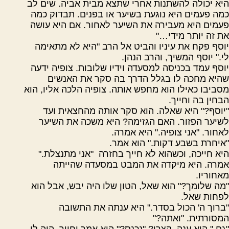
היא יכולה להשתנות אחרי שתצא מבית אביה. שים לב
כמה פעמים היא נוגעת בשיער או בפנים. תבדוק כמה
פעמים היא מעבירה את השיער לאחור. אם היא עושה
את זה יותר מידי…"
יוסף פקח את עיניו והביט אל הרב "היא לא מתאימה
לי." יוסף המשיך, והרב הנהן.
יוסף עמד בכניסה למסעדה וידיו שלובות. צופיה ידעה
שהיא מחכה לו בגלל הדרך בה סקר את האנשים
מסביבו כאילו הוא מחפש אותה. צופיה הלכה אליו, הוא
הבחין בה וחייך.
"יוסף?" היא שאלה. הוא סקר אותה מהחצאית ועד
לשיער הפזור. האם הגזימה? היא משכה את השיער
לאחור. "אני צופיה." היא אמרה.
"איחרת בשבע דקות." הוא אמר.
היא חייכה, וכשהוא לא חייך בחזרה
"אני מתנצלת."
אמרה. היא מיקדה את המבט במסעדה שהייתה
מאחוריו.
"מה שלומך?" הוא שאל, הטון שלו היה יבש, אבל הוא
לפחות שאל.
"ברוך ה' הכול בסדר." היא ענתה את התשובה
המסורתית. "ואתה?"
"גם." הוא ענה, קצרן? "נכנס?" הוא אמר וחייך. היה לו