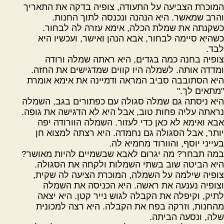
המוכרת הצביעה על התעודה, צופיה בדקה את התאריך
והרב שמאשר. היא הנהנה ונכנסה לתוך החנות.
כשקנתה את שמלת הכלה, אימא עזרה לה לבחור.
כשהיא סיימה לבחור, אבא הנהן ואישר, ועכשיו היא
לבד.
צופיה בחנה כמה בגדים, היא ראתה שמלה ורודה
ומדדה אותה. לשמלה היו קווים שמדגישים את החזה.
היא הסתובבה סביב המראה ודמיינה את אימא אומרת
"מתאים לך."
היא ניסתה גם שמלה סגולה עם כפתורים בגב, השמלה
נראתה עליה פחות טוב, אבל היא לא הדגישה את גופה.
אבא ואימא לא כאן כדי לעזור. השמלה הוורודה יפה
יותר, אבל הסגולה גם נחמדה. היא רצתה למצוא חן
בעייני יוסף, והוורוד מחמיא לה.
במה תבחר? מה יגרום לאבא שבשמיים להיות מאושר?
היא הביטה שוב בשתי השמלות ולקחה את הסגולה.
צופיה שילמה על השמלה, המוכרת הציעה לה שקית,
וצופיה נענעה את ראשה. היא הכניסה את השמלה
לתיק, וקיפלה את הקבלה לגוש נייר קטן. היא יצאה
מהחנות, וזרקה בפח את הקבלה. היא רצה למכונית
שלה, ונסעה הביתה.