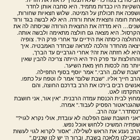
השקיות היו כבדות מתמיד. היא סחבה אותן לחדר
ושפכה את תכולתן על המיטה. שלוש חצאיות שחורות,
אחת חומה וחצאית אחת ורודה. היא לא לבשה בגד ורוד
שנים… היא מדדה את החצאית הורודה שכיסתה לה את
הקרסול. היא מצאה גם חולצה מתאימה ולבשה אותה.
החולצה כיסתה את הידיים עד אחרי פרק היד. צופיה
יצאה מהחדר והלכה למראה שבחדר האמבטיה. איך
היא לא חזתה את זה? אחרי הגרביים עד הברך,
והחולצות עד פרק היד היא הייתה צריכה להבין שאין
יותר מה לכסות חוץ מאת השיער.
"שבת שלום, הרבי." אמר יוסף בסוף התפילה.
הרב חייך אליו. "שבת שלום" אמר לו וטפח על כתפו.
אנשים רבים בירכו את הרב בדרכם החוצה, והם
התקדמו לאט.
מחוץ לבית הכנסת עמדה הרבנית. "אין אור, אני חושבת
שהגנראטור הפסיק לעבוד." אמרה.
"נסתדר." ענה הרב.
"אני חושבת שגם הפלטה לא עובדת, אולי נקרא לגוי?"
שפתיה המשיכו ללחוש אוכל נפש.
הרב נענע את הראש לשלילה. "אסור לקרוא לגוי לעשות
בשבילנו מלאכה בשבת, וברוך ה' יש לנו שכנים."