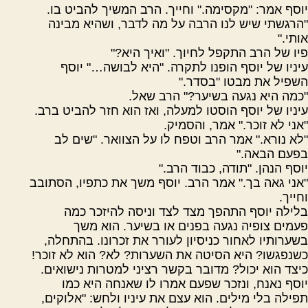
יוסף אמר: "מקסימה." וחייך. הרב המשיך להביט בו.
"הרגשתי שיש לנו הרבה על מה לדבר, ושהיא מבינה
אותי."
פיו של הרב התקפל לחיוך. "ואיך היא?"
עיניו של יוסף הופנו לתקרה. "היא לבושה…" יוסף
השפיל את מבטו "בסדר."
"כמה היא נגעה בשיער?" הרב שאל.
עיניו של יוסף הוסטו למעלה, ואז הוא חזר להביט ברב.
"אני לא זוכר." אמר, והסמיק.
"לא נורא." אמר הרב וטפח לו על הצוואר. "שים לב
בפעם הבאה."
יוסף הנהן. "תודה, כבוד הרב."
"אני גאה בך." אמר הרב. יוסף משך את כתפיו, הסתובב
וחייך.
בלילה יוסף התהפך מצד לצד וניסה להיזכר כמה
פעמים צופיה נגעה בפנים או בשיער. הוא משך
בשערותיו לאחור כניסיון לעורר את זכרונו. בהתחלה,
כשנפגשו? היא הסיטה את השערות? לא? הוא לא זוכר!
כיצד הוא יכול? מדובר בקשר רציני למטרות נישואים.
יוסף נאנח, ונזכר שפעם אמרו לו שאנחה היא כמו
תפילה בלי מילים. הוא עצם את עיניו ולחש: "אלוקים,