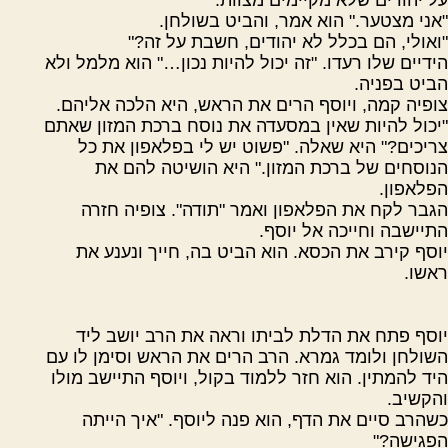
"אני מצטער." הוא אמר, והביט בשולחן.
"ואולי, הם בכלל לא יהודים, חשבת על זה?"
הידיים שלו רעדו. "זה יכול להיות נכון…" הוא מלמל ולא
הביט בפניה.
צופיה קמה, ויוסף הרים את הראש, היא הלכה אליהם.
"יכול להיות שאין במסעדה את נוסח ברכת המזון שאתם
צריכים?" היא שאלה. "פשוט יש לי בפלאפון את כל
הנוסחים של ברכת המזון." היא הושיטה להם את
הפלאפון.
הגבר לקח את הפלאפון ואמר "תודה". צופיה חזרה
התיישבה וחייכה אל יוסף.
יוסף קירב את הכסא. הוא הביט בה, חייך ונענע את
ראשו.
יוסף פתח את הדלת לביתו וראה את הרב יושב ליד
השולחן ולומד גמרא. הרב הרים את הראש וסימן לו עם
היד להמתין. הוא חזר ללמוד בקול, ויוסף התיישב מולו
והקשיב.
כשהרב סיים את הדף, הוא פנה ליוסף. "איך הייתה
הפגישה?"