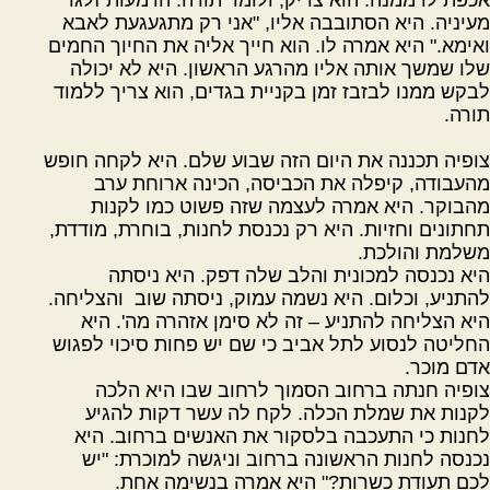
מעיניה. היא הסתובבה אליו, "אני רק מתגעגעת לאבא
ואימא." היא אמרה לו. הוא חייך אליה את החיוך החמים
שלו שמשך אותה אליו מהרגע הראשון. היא לא יכולה
לבקש ממנו לבזבז זמן בקניית בגדים, הוא צריך ללמוד
תורה.
צופיה תכננה את היום הזה שבוע שלם. היא לקחה חופש
מהעבודה, קיפלה את הכביסה, הכינה ארוחת ערב
מהבוקר. היא אמרה לעצמה שזה פשוט כמו לקנות
תחתונים וחזיות. היא רק נכנסת לחנות, בוחרת, מודדת,
משלמת והולכת.
היא נכנסה למכונית והלב שלה דפק. היא ניסתה
להתניע, וכלום. היא נשמה עמוק, ניסתה שוב
והצליחה.
היא הצליחה להתניע – זה לא סימן אזהרה מה'. היא
החליטה לנסוע לתל אביב כי שם יש פחות סיכוי לפגוש
אדם מוכר.
צופיה חנתה ברחוב הסמוך לרחוב שבו היא הלכה
לקנות את שמלת הכלה. לקח לה עשר דקות להגיע
לחנות כי התעכבה בלסקור את האנשים ברחוב. היא
נכנסה לחנות הראשונה ברחוב וניגשה למוכרת: "יש
לכם תעודת כשרות?" היא אמרה בנשימה אחת.