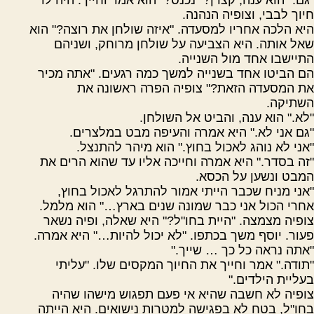
חיוך לבבי, וצופיה הנהנה.
היא הלכה אחריו למסעדה. "איזה שולחן את רוצה?" הוא
שאל אותה. היא הצביעה על שולחן מרוחק, ושניהם
התיישבו אחד מול השנייה.
הם הביטו אחד בשנייה למשך כמה רגעים. "אתה מכיר
את המסעדה הזאת?" צופיה הפרה ראשונה את
השתיקה.
"לא." הוא ענה, והביט אל השולחן.
"גם אני לא." היא אמרה והעיפה מבט במלצרים.
"אני לא נוהג לאכול בחוץ." הוא מיהר להתנצל.
"זה בסדר." היא אמרה וחייכה אליו עד שהוא הרים את
המבט ונשען על הכסא.
"אני מניח שכבר הייתי אמור להתרגל לאכול בחוץ,
אחרי הכול אני כבר שמונה שנים בארץ…" הוא מלמל.
צופיה מצמצה. "היית בחו"ל?" היא שאלה, ופיה נשאר
פעור. יוסף משך בכתפו. "לא יכול להיות…" היא אמרה.
"אתה נראה כל כך … שייך."
"תודה." אמר וחייך את החיוך המקסים שלו. "עליתי
בעליית הילדים."
צופיה לא חשבה שהיא אי פעם תפגוש מישהו שהיה
בחו"ל, בטח לא בפגישה למטרות נישואים. היא הייתה