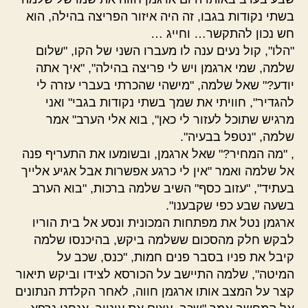
בשתי נקודות בגבו, זה היה איזור הפריצה בהילה, הוא
חש נכון להתקשר… וחייג …
"הלו", קול נעים ענה לו מעברו השני של הקו, "שלום
שלמה, שמי ארגמן ויש לי פריצה בהילה", "איך אתה
יודע?" שאל שלמה, "מישהי שהכרתי בעברי עזרה לי
להגדיר", חוויתי את שמך בשתי נקודות בגבי" ואני
מרגיש שתוכל לעזור לי כאן", בוא אלי הערב" אמר
שלמה, "נטפל בבעיה".
, "מה המחיר?" שאל ארגמן, ובשומעו את התעריף פנה
אל שלמה ואמר "אין לי כרגע אפשרות אבל אגיע אלייך
בעתיד", "עזוב כסף" השיב שלמה ברכות, "בוא הערב
בשעה שבע כפי שקבענו".
ארגמן נטל את מפתחות המכונית ונסע אל בית הוריו
לבקש חלק מהסכום ששלמה ביקש, בהיכנסו שלמה
קיבל את פניו בסבר פנים חמות, "כנס, שכב על
המיטה", שלמה התיישב על הכורסא לצידו וביקש תיאור
קצר על המצב אותו ארגמן חווה, לאחר הקלדת הנתונים