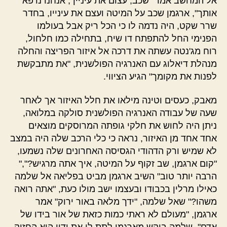
אל המחשב אמר "שכב, עצום את עינייך, אנחנו נרפא
אותך", ארגמן שכב על המיטה ועצם את עינייו, בחדר
שרר שקט, היה נדמה לו כי הכל ריק אבל בעולמו
הפנימי החל להתפתח דו שיח, בתחילה כמו חלחול,
רוח מג'נטה עשתה את דרכה אל איזור הפריצה והחלה
מנהלת דיאלוג עם האנרגיה הפולשנית, "את מתבקשת
לפנות את מקומך" הגיע הציווי.
מאבק, כעסים וטינה מילאו את חלל האיזור אך לאחר
שעה של עבודה האנרגיה הפולשנית סולקה במלואה,
ניתן היה לחוש את חלקי גופתה המרוסקים מוצאים
אחד אחד מן האיזור, נראה כי כלי הרכב שלה היה במצב
לא שמיש ורק הדהודי הגסיסה האחרונים שלה נשמעו,
"קום ארגמן, שב זקוף על המיטה, איך אתה מרגיש?","
הרבה יותר טוב" השיב ארגמן מביט בפליאה אל שלמה
כאילו מרלין בכבודו ובעצמו ישב מולו כעת, "אתה רואה
משהו?" שאל שלמה, "ידך מלאה באור ירוק" אמר
ארגמן, "מעולם לא ראתי כמות כזאת של אור בידו של