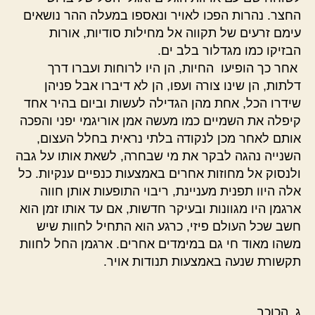
החצר. נהרות הפכו לאויר ונאספו במעלה ההר נושאים
עימם זרעים של תקווה אל מחילות סודיות, אורות
הבזיקו כמו מגדלור בלב ים.
אחר כך הופיעו החיות, הן היו לרוחות ועברו דרך
דלתות, הן שינו צורה ועפו, הן לא דיברו אבל פניהן
שידרו הכל, אחת מהן הגדילה לעשות וביום בהיר אחד
קיפלה את השמיים כמו מעשה אמן אוריגמי יפני והפכה
אותם לאחר מכן לנקודה בלתי נראית בחלל העצום,
השנייה נהגה לבקר את מי שבחרה, לשאת אותו על גבה
ולנסוק אל מחוזות אחרים באמצעות כנפיים ענקיות. כל
אלה היוו תפנית מעניינת, ריבוי התופעות אותן חווה
ארגמן היו מגוונות ובעיקר חדשות, אם עד אותו זמן הוא
חשב שכל העולם פיזי, כרגע הוא התחיל לחוות שיש
משהו מאוד חי גם במימדים אחרים. ארגמן החל לחוות
תקשורת שנעה באמצעות תנודות אויר.
ג. הכוכב