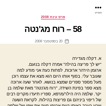
פר
תפריט
עינ
קטגוריות
פרס עינת 2008
58 – רוח מג'נטה
20 בספטמבר 2008
תאריך
פוסט
א. דקלה מגדירה
"יש לך פריצה בהילה" אמרה דקלה בנועם.
ארגמן הירהר ארוכות, לפחות כעת אני מודע למה
שעובר עלי. בסוף אותו היום הוא מצא את עצמו רוכן
מעל מספר ספרים שמצא בנושא. לאחר שעה ארוכה
מצא ספר בפינת השידה, "רוח מג'נטה" מאת שלמה בן
יקר. שלמה היה הילר/מרפא, ספריו תיעדו מקרים רבים
של ריפוי ביניהם גם פריצות בהילות. לקראת השעה
שבע בערב באותו היום ארגמן חווה את שמו של שלמה