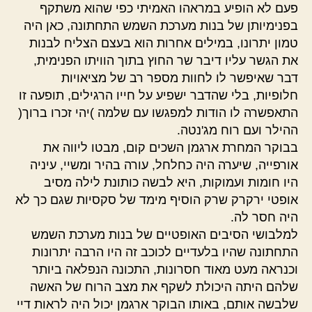
פעם לא הופיע במראהו האמיתי כפי שהוא משתקף
בפנימיותן של בנות מערכת השמש התחתונה, כאן היה
טמון יתרונו, במילים אחרות הוא בעצם הצליח לבנות
את הגשר עליו דיבר שר החוץ בתוך הוויתו הפנימית,
דבר שאיפשר לו לחוות מספר רב של מציאויות
חלופיות, בלי שהדבר ישפיע על חייו הרגילים, תופעה זו
התאפשרה לו הודות למפגשו עם שלמה )יהי זכרו ברוך(
ההילר ועם רוח מג'נטה.
בבוקר המחרת ארגמן השכים קום, מבטו ליווה את
אורפייה, שיערה היה כחלחל, עורה בהיר ומשיי, עיניה
היו חומות ועמוקות, היא לבשה כותונת לילה מסיב
אופטי ירקרק שרק הוסיף מימד של סקסיות שגם כך לא
היה חסר לה.
למלבושי הסיבים האופטיים של בנות מערכת השמש
התחתונה שהיו בלעדיים לכוכב זה היו הרבה יתרונות
וכנראה מעט מאוד חסרונות, התכונה הנפלאה ביותר
שלהם היתה היכולת לשקף את מצב הרוח של האשה
שלבשה אותם, באותו הבוקר ארגמן יכול היה לראות דיי