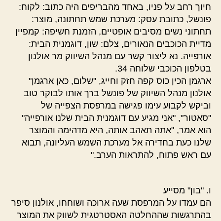
חיוך רחב על פניו, באחד מהבריפים היה כתוב: לקוח:
פונשל, כתובת עסק: מערכת שמש תחתונה, מוצר:
תחתוני נשים מסיבים אופטיים, הזמנת חשיפה: קמפיין
מדיית הכוכבים הנאורים, צלם: שון, דוגמנית הבית:
אורפייה. נא ליצור קשר עם מנהל השיווק מר אולנון
בטלפון הכוכבי שלוחה 34.
ארגמן הכין כוס קפה חזק וחייג, "שלום, כאן ארגמן"
אולנון מנהל השיווק של פונשל ברך אותו לבוקר טוב
וביקש לקבוע עימו פגישה במרפסת הצפייה של
"סאטור", "אני מגיע עם דוגמנית הבית שלנו אורפייה"
הוא אמר, "אתה תאהב אותה, היא מדהימה והמוצר
שלנו כעת בחדירה אל מערכת השמש העליונה, תבוא
עם ראש פתוח, להתראות הערב."
ו. "בון" מסייע
הם עמדו על המרפסת שעה ארוכה ושוחחו, אולנון סיפר
בהתרגשות שההחלטה האסטרטגית לשווק את המוצר