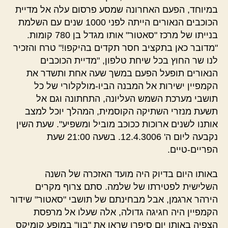
במיוחד, הפעם האחרונה שמסע פרסום עלה אל מדיית
הכוכבים הנאורים הייתה לפני 1000 שנים עם השלמת
בנייתו של מרכז "סאטור" אותו מגדל בן 780 קומות.
"מדובר כאן בתקציב חסר תקדים בהיקפו!" טרח והזכיר
לנו שר החוץ בכל שיחת טלפון, "מדיית הכוכבים
הנאורים תופעל הפעם במשך שעה אחת ותשדר את
הקמפיין ישירות אל המבנה הביו-מולקלורי של כל
תושבי מערכת השמש העליונה, התחתונה וגם אל
תשעת מנזרי השתיקה הקוסמית, המהלך יוכל למצב
אותנו לשנים ארוכות ככוכב מוביל ומשפיע". שעת השין
נקבעה ליום ה' 12.4.3006. בשעה 21:00 שעת
הפריים-טיים.
באותו היום בדיוק היה מועד האזכרה של השנה
השלישית לפטירתו של שלמה. סתם צרוף מקרים
הירהר ארגמן, אבל מבחינתם של תושבי "סאטור" שידור
הקמפיין היה חגיגה גדולה, אלה שעלו אל מרפסת
הצפיה באותו יום סיפרו שראו את "בון" במופע קומיקס