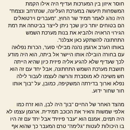
חוסר איזון בין המערכות ועדיף היה אילו הקמת
המשפחות תיעשה במערכת העליונה, שנתרחב ונצמח"
היה נוהג לאמר תמיד שר החוץ, "מעברים וירטואלים
הם בטוחים יותר כיון שכך ניתן לייצר בביטחה את רמת
הגירוי הראויה ולהביא את בנות מערכת השמש
התחתונה להשתקע כאן אצלנו".
באותו הערב ארגמן נהנה מבילוי סוער, הכרות נפלאה
עם בחורה הובילה אותו היישר אל ביתה, הוא היה מודע
לכך שעדיף שלא להגיע אליה פיזית כיון שהיא הייתה
תושבת מערכת השמש התחתונה, אבל יחד עם זה הוא
חש משיכה לא מוסברת והרשה לעצמו לעבור לילה
נפלא וארוך בדירתה המשקיפה, כמובן, על "בון" אותו
חור שחור ידוע.
מהצד האחר של החיים "בון" היה לבן, הוא זרח כמו
אלפי שמשות והאיר את הכוכב תמידית. ארגמן עצמו לא
היה תמים, אמנם הוא "עבר פיזית" אבל יחד עם זה היו
בו היכולות לעטות "גלימה" טרם המעבר כך שהוא אף