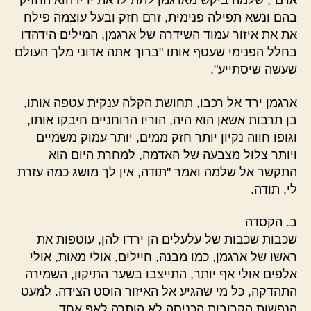
אדם", שלמה ביקש מארגמן לתת לו את ידיו הוא החזיק
בהם ונשא תפילה פנימית, זרם חזק ובעל עוצמה פילח
את את איזור עמוד השידרה של ארגמן, המילים הידהדו
בחלל הפנימי שעטף אותו "ברוך אתה אדוני מלך העולם
שעשה שיסתייע".
ארגמן ירד אל רכבו, תחושת הקלה ענקית עטפה אותו,
בן תרבות אשאן הוא היה, הוריו הרוחניים חיבקו אותו,
וגופו חווה נקיון יותר חזק ממים, יותר עמוק משמיים
ויותר צלול מצבעה של האדמה, למחרת היום הוא
התקשר אל שלמה ואמר "תודה, אין לך מושג כמה עזרת
לי, תודה.
ב. הקסדה
שכבות שכבות של עלעלים הן ירדו להן, עוטפות את
ראשו של ארגמן, כמו מבנה, חיילים, אולי מאות, אולי
אלפים אולי אף יותר, התייצבו בשער התיקון, השמירה
התהדקה, כל מי שהגיע אל האיזור הוסט הצידה. למעט
הנפשות הקרובות הכניסה לא הותרה לאף אחד.