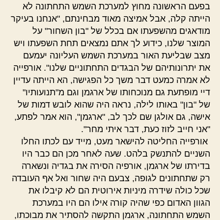
בפעם הראשונה מחוץ למערכת השמש התחתונה לא
הייתה קלה, אבל אמיצה מאוד מבחינתם, "אנחנו בעיקר
מודאגים מהשפעתו אם בכלל של "בון השחור" על
המוצר שלנו, כידוע לך אתם נמצאים תחת השפעתו ויש
מצב שבליעת האור במערכת השמש העליונה יעמעם
את יתרונותיהם של הבגדים התחתוניים שלנו". אורפייה
לא אמרה כמעט דבר משך כל הפגישה, הא הייתה עדיין
דיי מופתעת גם מנוכחותו של ארגמן וגם מ"תנועותיו"
של "בון" באותו לילה, נראה היה שהוא לובש דמות של
אישה, גם אולגן שם לכך לב, "ארגמן", הוא אמר לפתע,
"אני חייב לזוז כעת, דבר איתי מחר".
אורפייה החליטה להישאר מעט, מייד עם לכתו החלו
השניים להתנשק בלהט. שעה לאחר מכן הם כבר היו
בדירתו של ארגמן, אורפיה הסירה את בגדיה ונשארה
רק שתחתונים לגופה, צבעם היה שחור ואל אף העובדה
שכל כולה שידרה מיניות אירוטית הם לא קיבלו את
הגוון האדום כפי שהיה קורה אילו הם היו במערכת
השמש התחתונה, ארגמן התקשה להסתיר את מבוכתו,