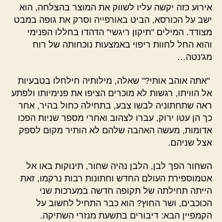
אירוע כזה יקשה עליו לשווק את המוצר בהצלחה, הוא
ישב על הכורסא, הביט באורפייה וסרק את גופה במבט
מצודד. המילים "תיקון ריגשי" הדהדו בחללו הפנימי
והוא החל לחוות ריפוי באמצעות נוכחותה של רוח
מג'נטה…
"אתה אוהב אותי?" שאלה, מילותיה חילחלו בטבעיות
אל הוויתו, רגשות לא מוכרים הציפו את פנימיותו ולפתע
ראה שתחתוניה לבשו צבע, בתחילה כחול בהיר, אחר
כך הן עטו ירוק, עברו לצהוב ואחרי מספר שניות הפכו
אדומות, מעשה האהבה שלהם לא הותיר מקום לספק
אצל שניהם.
השחור הפך לבן, הלבן נהיה שחור, תינוקות באו אל
אטמוספירת העולם החדש וחתונות רבות נרקמו, זאת
הייתה תחילתה של תקופה חדשה במערכות שני
הכוכבים, ושר החוץ? הוא כבר התחיל לחשוב על
הקמפיין הבא: דיבורים בתשעת מנזרי השתיקה.