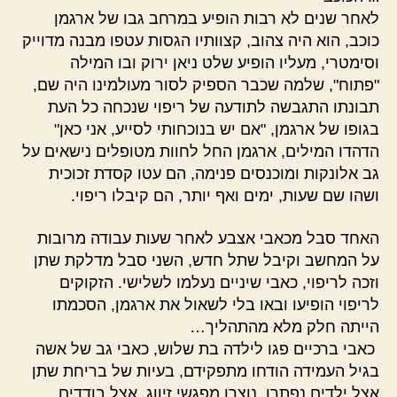
לאחר שנים לא רבות הופיע במרחב גבו של ארגמן
כוכב, הוא היה צהוב, קצוותיו הגסות עטפו מבנה מדוייק
וסימטרי, מעליו הופיע שלט ניאן ירוק ובו המילה
"פתוח", שלמה שכבר הספיק לסור מעולמינו היה שם,
תבונתו התגבשה לתודעה של ריפוי שנכחה כל העת
בגופו של ארגמן, "אם יש בנוכחותי לסייע, אני כאן"
הדהדו המילים, ארגמן החל לחוות מטופלים נישאים על
גב אלונקות ומוכנסים פנימה, הם עטו קסדת זכוכית
ושהו שם שעות, ימים ואף יותר, הם קיבלו ריפוי.
האחד סבל מכאבי אצבע לאחר שעות עבודה מרובות
על המחשב וקיבל שתל חדש, השני סבל מדלקת שתן
וזכה לריפוי, כאבי שיניים נעלמו לשלישי. הזקוקים
לריפוי הופיעו ובאו בלי לשאול את ארגמן, הסכמתו
הייתה חלק מלא מהתהליך…
כאבי ברכיים פגו לילדה בת שלוש, כאבי גב של אשה
בגיל העמידה הודחו מתפקידם, בעיות של בריחת שתן
אצל ילדים נפתרו, נוצרו מפגשי זיווג, אצל בודדים