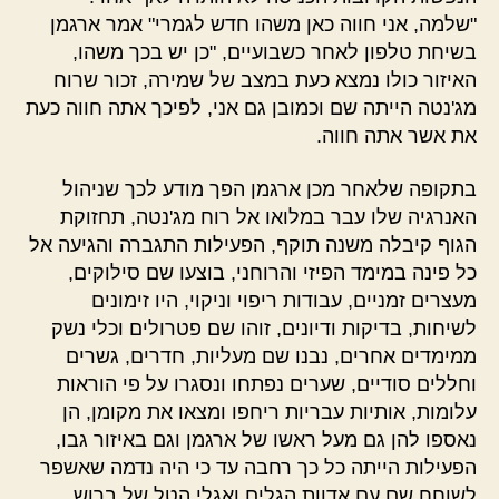
"שלמה, אני חווה כאן משהו חדש לגמרי" אמר ארגמן
בשיחת טלפון לאחר כשבועיים, "כן יש בכך משהו,
האיזור כולו נמצא כעת במצב של שמירה, זכור שרוח
מג'נטה הייתה שם וכמובן גם אני, לפיכך אתה חווה כעת
את אשר אתה חווה.
בתקופה שלאחר מכן ארגמן הפך מודע לכך שניהול
האנרגיה שלו עבר במלואו אל רוח מג'נטה, תחזוקת
הגוף קיבלה משנה תוקף, הפעילות התגברה והגיעה אל
כל פינה במימד הפיזי והרוחני, בוצעו שם סילוקים,
מעצרים זמניים, עבודות ריפוי וניקוי, היו זימונים
לשיחות, בדיקות ודיונים, זוהו שם פטרולים וכלי נשק
ממימדים אחרים, נבנו שם מעליות, חדרים, גשרים
וחללים סודיים, שערים נפתחו ונסגרו על פי הוראות
עלומות, אותיות עבריות ריחפו ומצאו את מקומן, הן
נאספו להן גם מעל ראשו של ארגמן וגם באיזור גבו,
הפעילות הייתה כל כך רחבה עד כי היה נדמה שאשפר
לשוחח שם עם אדוות הגלים ואגלי הטל של ברוש