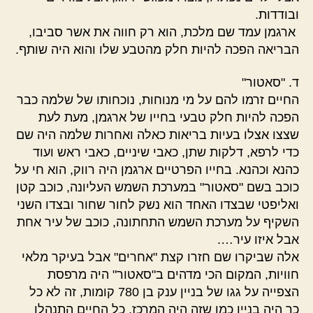
ובודדות.
ארגמן עמד שם מלכת, הוא רק חווה את אשר סביבו,
הבריאה הפכה להיות חלק מהטבע שלו והוא היה שותף.
ד. "סאטור"
החיים זרמו להם על מי מנוחות, נוכחותו של שלמה כבר
הפכה להיות חלק טבעי בחייו של ארגמן, מעת לעת
שצצו אצלו בעיות בריאות כאלה ואחרות שלמה היה שם
כדי לרפא, דלקות שתן, כאבי שיניים, כאבי ראש ועוד
כהנא וכהנא. בחייו הפרטיים ארגמן היה רווק, הוא חי על
כוכב בשם "סאטור" במערכת השמש העליונה, כוכב קטן
ואליפטי שבצדו האחד הוא נשק לחור שחור ובצדו השני
השקיף על מערכת השמש התחתונה, כוכב של עיר אחת
אבל איזו עיר….
אלה שביקרו שם חזרו קצת "אחרים" אבל בעיקר מלאי
חוויות, המקום הכי מדהים ב"סאטור" היה מרפסת
הצפייה על גגו של בניין ענק בן 780 קומות, זה לא כל
כך היה בניין כמו שזה היה המרכז, כל החיים התנהלו