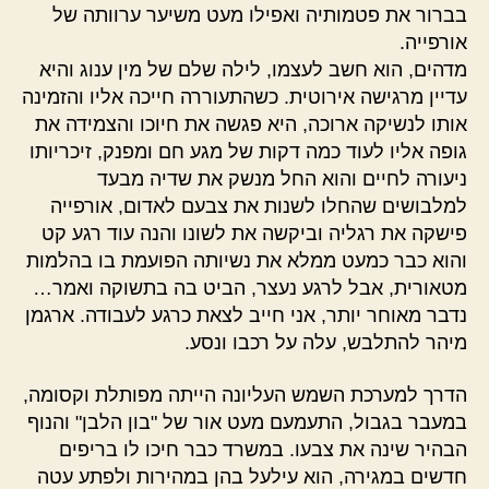
בברור את פטמותיה ואפילו מעט משיער ערוותה של
אורפייה.
מדהים, הוא חשב לעצמו, לילה שלם של מין ענוג והיא
עדיין מרגישה אירוטית. כשהתעוררה חייכה אליו והזמינה
אותו לנשיקה ארוכה, היא פגשה את חיוכו והצמידה את
גופה אליו לעוד כמה דקות של מגע חם ומפנק, זיכריותו
ניעורה לחיים והוא החל מנשק את שדיה מבעד
למלבושים שהחלו לשנות את צבעם לאדום, אורפייה
פישקה את רגליה וביקשה את לשונו והנה עוד רגע קט
והוא כבר כמעט ממלא את נשיותה הפועמת בו בהלמות
מטאורית, אבל לרגע נעצר, הביט בה בתשוקה ואמר…
נדבר מאוחר יותר, אני חייב לצאת כרגע לעבודה. ארגמן
מיהר להתלבש, עלה על רכבו ונסע.
הדרך למערכת השמש העליונה הייתה מפותלת וקסומה,
במעבר בגבול, התעמעם מעט אור של "בון הלבן" והנוף
הבהיר שינה את צבעו. במשרד כבר חיכו לו בריפים
חדשים במגירה, הוא עילעל בהן במהירות ולפתע עטה