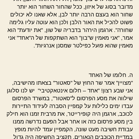
מדובר בסוג של איזון, ככל שהחור השחור הוא יותר
שחור הוא בעצם הרבה יותר לבן, אלא שאנו לא יכולים
פשוט להכיל את האור הלבן ולכן הוא עוטה עליו גלימה
שחורה". ארגמן הירהר בדבריה של שון, "את יודעת" הוא
אמר, "אני מאמין ש"בון" הוא השתקפות של ה"אחד" אני
מאמין שהוא פועל כפילטר שמסנן אנרגיות".
ה. חלומו של האחד
"מצויין" אמר שר החוץ של "סאטור" בצאתו מהישיבה,
אני שבע רצון! "אחד – חלום אינטאקטיבי" יש לנו סלוגן
שילווה את מסע הפרסום ל"סאטור", במשרד הפרסום
עבדו ימים כלילות על קמפיין הסברה לעידוד התיירות
לכוכב, ארגמן היה קופירייטר, את מרבית זמנו הוא חילק
בין מסע פרסום כזה או אחר אבל הפעם נדרשה ממנו
עבודת חשיבה מעט שונה, הקמפיין עמד להיות מופץ
במדיית הכוכבים הנאורים, תקציב החשיפה היה גדול