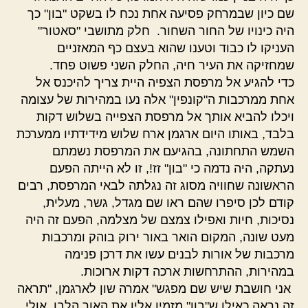
שם כיון שבמרחק פסיעה אחת נכח לו בשקט "בון" כך
היה כינויו של החור השחור. חלק מתושבי "סאטור"
העניקו לו כבוד וטענו שהוא בעצם כף המאזניים
שמחזיקה את העיר חיה, החלק השני פשוט פחד.
כדי להגיע אל מרפסת הצפיה היית צריך להיכנס אל
אחת ממרכבות ה"קונפין" אלה נעו במהירות של עצומה
ויכלו להביא אותך אל מרפסת הצפייה בשלוש דקות
בלבד, באותו היום ארגמן ארח שלוש מידידתיו ממערכת
השמש התחתונה, בהגיעם את המרפסת נשמתם
נעתקה, היה נדמה כי "בון" זז!, זו לא הייתה הפעם
הראשונה שחוויה מסוג זה נגלתה לבאי המרפסת, רבים
קודם לכן סיפרו שהם ראו שם מגדל, גשר, מעלית,
נסיכות, חיות ואפילו צמצם של מצלמה, הפעם זה היה
מעט שונה, המקום הואר באור ירוק בוהק ומרכבות
מרכבות של אורות לבנים עשו את דרכן פנימה
במהירות, ההתרחשות ארכה דקות ארוכות.
אני חושבת שיש שם מפגש" אמרה שון לארגמן, "תראה
זה נראה כאילו ש"בון" מזמין אליו את האור הלבן, אולי