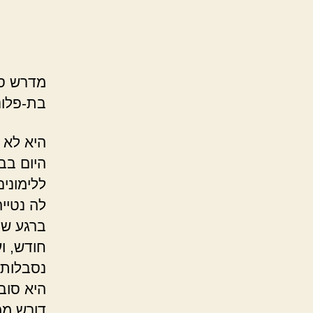
מדרש סו
בת-פלוני
היא לא 
היום בב
ללימוני
לה נטיי
ברגע שה
חודש, וע
נסבלות.
היא סוב
דורש ממ