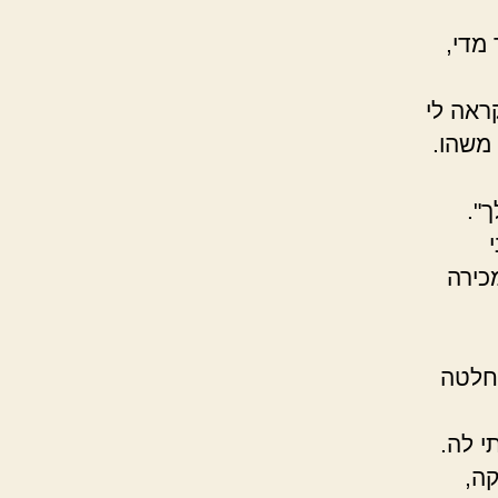
 מדי,
ראה לי
משהו.
".
כירה
החלטה
י לה.
קה,