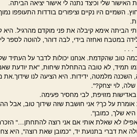
 האישור שלי וכיצד נתנה לי אישור יציאה הביתה.
וץ. השמיים היו נקיים וציפורים בודדות התעופפו נמוך
ת.
י הביתה אימא קיבלה את פני מוקדם מהרגיל. היא ק
דה במטבח ואחזה בידי, לבה דוהר, להוטה לספר לי 
. . .
כמה טוב שהקדמת. אנחנו יכולות לדבר על העתיד שלך
מו תמיד, לא טובה בהתחלת שיחות, "את יודעת שאני
, השכנה מלמטה, ידידות. היא הציעה לנו שידוך.את מ
לה, לוי יצחק?".
באדישות מזויפת, לבי מחסיר פעימה.
אומרת על כך? אני חושבת שזה שידוך טוב, אבל ה
היא שלך, כמובן".
אפילו לא שאלת אותי אם אני רוצה להתחתן…" הזכרת
לה את דברי בתנועת יד, "כמובן שאת רוצה", היא צח