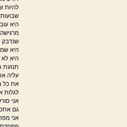
להיות ש
שבועות ב
היא עוב
מרגישה 
שנדבק ל
היא שמ
היא לא 
תנועת ג
עליה את
את כל מ
לגלות א
אני סור
גם אתכ
אני מפחד
מפחדת ש