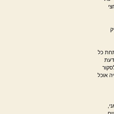
צי
ק
תחת כל
דעת
סקור
ה אוכל
י,
ים.