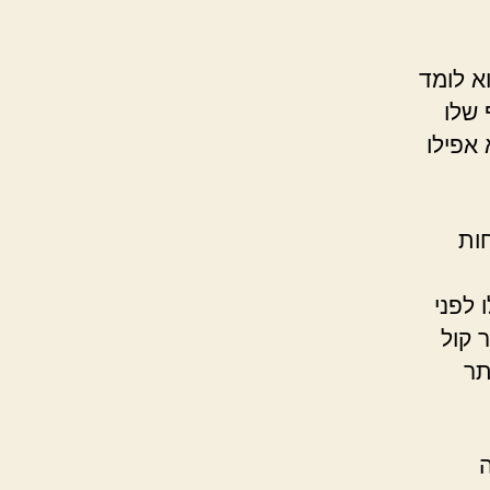
א לומד
 שלו
אפילו
חות
 לפני
 קול
תר
ה