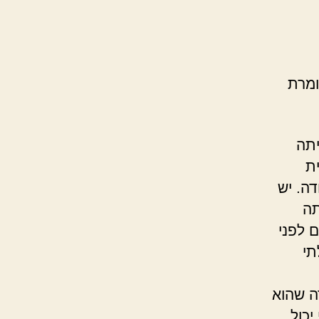
ומרת
יתה
ת
דה. יש
תה
 לפני
תי
ה שהוא
כול