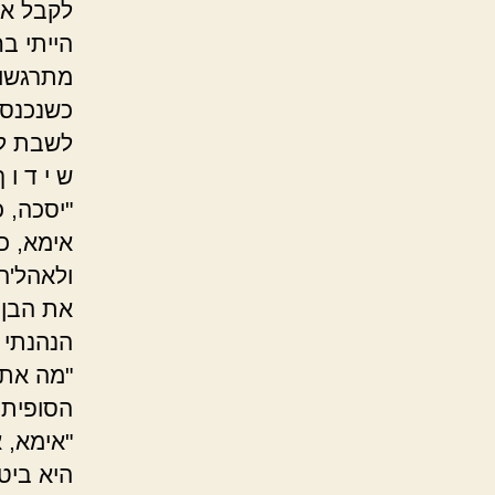
לקבל את
הייתי בח
מתרגשו
כשנכנסת
לשבת לי
ש י ד ו ך 
"יסכה, 
אימא, כ
ולאהל'ה
את הבן ש
הנהנתי 
"מה את 
הסופית 
"אימא, 
היא ביט