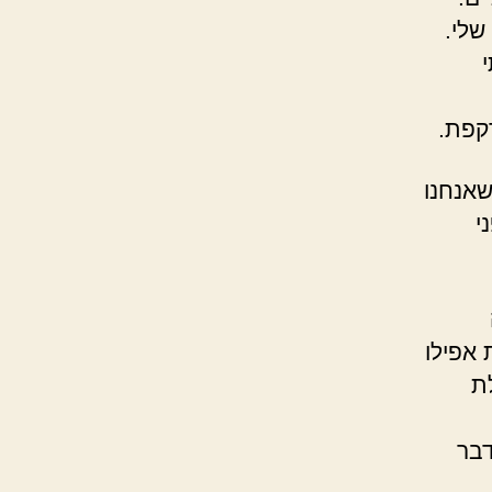
שלי.
קפת.
שאנחנו
י
 אפילו
ת
דבר