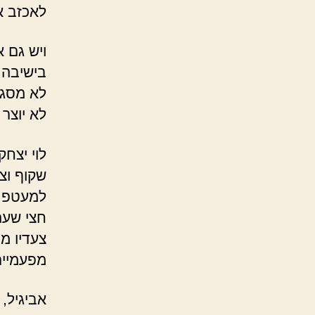
לאכזב א
ויש גם א
בישיבה ש
לא מסגי
לא יוצר
לוי יצח
שקוף וצ
למעטפת 
חצי שעה
צעדיו מ
מפעמיים
אביגיל,