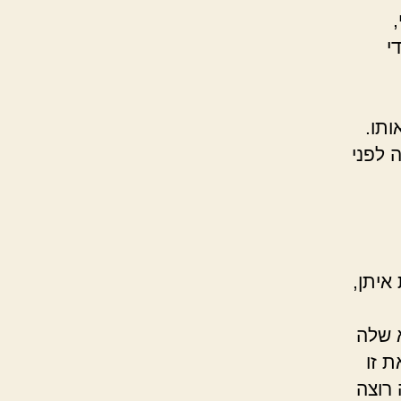
י
ותו.
 לפני
איתן,
 שלה
ת זו
 רוצה