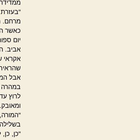
ממדידת 
"בעזרת 
מרחם. ה
כאשר הג
יום ספו
אביב. ה
אקראי ש
שהראיתי
אבל המו
במהרה נ
לרוץ עד
ומאובק.
"המורה,
בשלילה,
"כן, כן