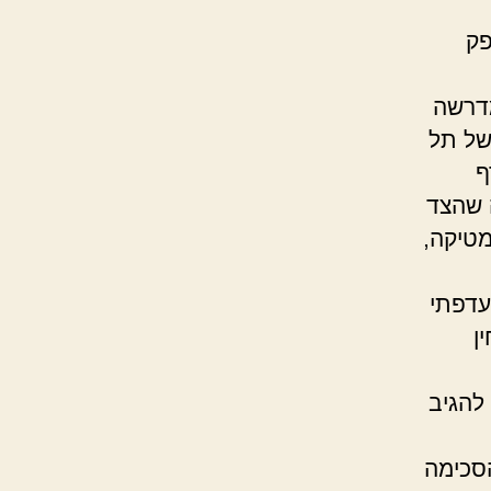
פק
מדרשה
של תל
ף
 שהצד
מטיקה,
עדפתי
ן
להגיב
הסכימה