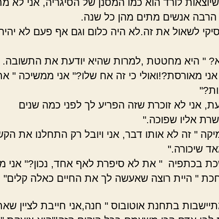
שיוצאות לורד הוא כמו המסנן של הסיגריה, אני לא 
הרבה אנשים מתים מהן כל שנה.
יקי לשאול את זה.לא היה כלום וגם אף פעם לא יהיה 
? " היא מחטטת ,למרות שהיא יודעת את התשובה.
 אני מאורסת?!ואולי כי זה אח שלו?" אני ממשיכה " א
ות?"
עת, אני לא זוכרת שזה הפריע לך לפני כמה שנים
ת אליו שפוכה."
יקה " זה לא אותו דבר, אני ויובל רק התחלנו את הקש
אד שיכורה."
כת בכתפיה " את לא סיפרת לאף אחד, נכון?" אני מ
חכת " היית רוצה שאעשה לך את החיים כאלה קלים"
תיישבות בתחנת אוטובוס " חנה,אני חייבת לציין שאת