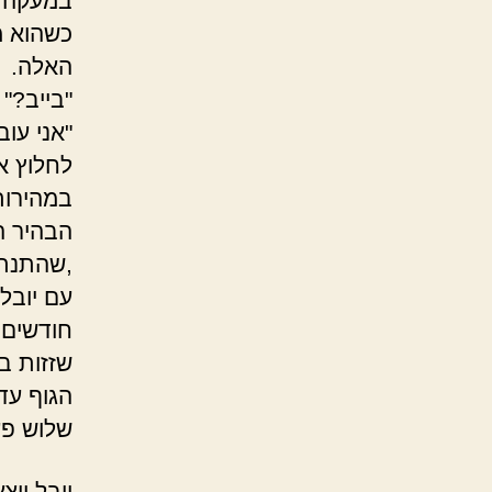
במעקה ה
כשהוא מ
האלה.
"בייב?"
"אני עו
לחלוץ א
במהירות
הבהיר ה
,שהתנתק
עם יובל
חודשים 
שזזות ב
הגוף עד
שלוש פע
יובל יו