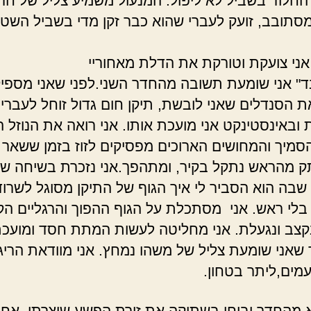
חלוד בשביל לא ליפול. המנעול משמיע צליל של חר
סתובב, זועק לעברי שהוא כבר זקן מדי בשביל השטו
 אני צועקת וטורקת את הדלת מאחוריי
בד" אני שומעת תשובה מהחדר השני.לפני שאני מספי
ת הסנדלים שאני לובשת, תיקן חום גדול זוחל לעברי
 ובאינסטינקט אני מועכת אותו. אני רואה את הנוזל 
סמיך והמחושים הארוכים מפסיקים לזוז בזמן ששאר ג
 מהראש נתקל בקיר, ומתהפך.אני נזכרת בשיחה שנ
 שבה הוא הסביר לי איך הגוף של התיקן מסוגל לשרוד
בלי ראש. אני מסתכלת על הגוף ההפוך והרגליים הק
קצב ונגעלת. אני מחליטה לעשות המתת חסד ומועכ
 שאני שומעת צליל של משהו נמחץ. אני מוודאת הריג
מים,ליתר בטחון.
צא מהחדר ובוחן בשתיקה את זירת הפשע שיצרתי, אחר