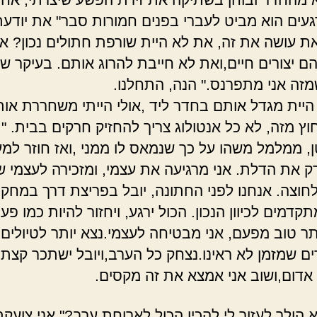
עים הוא מביט לעברי בפנים חמורות סבר" את יודעת
ת עושה את זה, את לא היית שורפת חתולים נכון? אז
הם יצורים חיים,ואת לא חייבת להרוג אותם. בעיקר ש
מזה אני מתפרנס." הנה, התחלנו.
היית מגדל אותם בחדר ליד ,אולי הייתי משחררת אות
חוץ מזה, לא כל אנטולוג צריך להחזיק חרקים בבית. "
טן, ממלמל משהו על כך שנמאס לו ממני ,ואז חוזר למ
רק את הדלת. אני מרגיעה את עצמי, ומזכירה לעצמי ש
חוצה. אנחנו לפני החתונה, יובל בפריצת דרך במחקר
קדמים לכיוון הנכון. הכול ירגע, ויחזור להיות כמו פע
תר טוב מפעם, אני מבטיחה לעצמי.נצא יותר לטיולים,
ם שמזמן לא ראינו.נצחק כל הערב,ויובל ישתכר קצת 
ן אדום,ושוב אני אמצא את זה מקסים.
 הולך לעזור לי להכין הכול לארוחת ערב?" אני צועקת