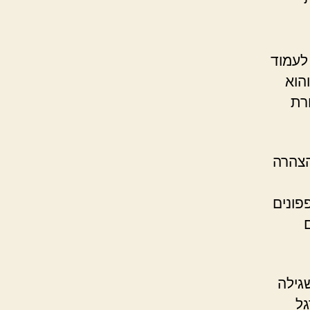
לעמוד
והוא
רת
הצהרה
פונים
גילה
גל