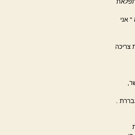
מתפלאת
" אני
ת צריכה
ר,
בררת .