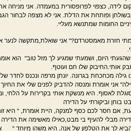
קום לידה, כצפוי לפרופסורית במעמדה. אני מניחה את
בשולחן ופותחת את הדלת. אני לא מצפה לבחור הגב
ניים החומות שמתנשא מעליי.
 מתי חזרת מאמסטרדם?" אני שואלת,מתקשה לנער א
.
הגעתי היום, ושמעתי שמגיע לך מזל טוב" הוא אומר 
חבק אותי.החיבוק שלו חם ועוטף.
ו גילה מכחכחת בגרונה. יונתן מרפה ונכנס לחדר של י
ילה" אני אומרת ומנסה להדביק לפנים שלי את החיוך 
וגלת לאסוף. היא מנשקת אותי בקרירות על הלחי, ו
ט בוחן וביקורתי על הדירה
עת, אם חסר לכם כסף למנקה, היית אומרת, " היא זו
ירה מבלי להעיף בי מבט,כאילו מאשימה את הדירה "
הביא לך את הטלפון של אנה, היא משהו מיוחד " אנ