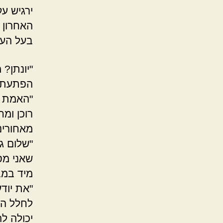
ירגיש ע
האחרון 
בעל העי
"יונתן?
הפתעתי
"האמת ש
רוכן ומ
מאחורינ
"שלום ג
שאני מס
מיד במב
"את יוד
לחלל הד
יכולה ל