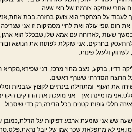
אחרי שתיקה צורמת של חצי שעה.
יך לעבוד על המחקר" הוא צועק בחזרה.בבת אחת,אני
את חום גופי עולה ואת לחיי מסמיקות.זו אני שצריכה 
משך שעות ,לארוחה עם אמא שלו,שבכלל הוא ארגן,
התעסק בחרקים. אני שוקלת לפתוח את הנושא ובוח
 לשתוק ולעגל פינות.
יקה רדיו, ברקע, ניצב מחוז מרכז, דני שפירא,מקריא 
ל הרוצח הסדרתי שעורף ראשים.
ירה את העוף, ומתחילה בינתיים לקצוץ עגבניות ומלפ
לט.אני מדמיינת איך אני מועכת את החרקים היקרים
ירה חללי גופות קטנים בכל הדירה,רק כדי שיסבול.
שעה שש אני שומעת ארבע דפיקות על הדלת,כמובן ש
מן.אני לא מתפלאת שכך אמו של יובל נראת,פלס,סר