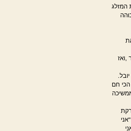
 המזלג
והה
ת
,ואז
ובל.
הכי חם
ממשיכה
רקת
אני
י