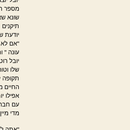
מספר רג
שונא שא
תיקנים 
יודעת ש
"אם לא 
עונה " ו
יובל רו
שלו וטו
תקופה ל
החיים מת
אפילו יו
עם חברי
מדי מיי
"אתה לא