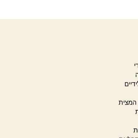
י
דיים
 המצית
ת