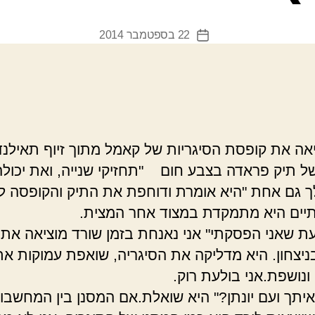
22 בספטמבר 2014
תאריך
פוסט
יאה את קופסת הסיגריות של קאמל מתוך זיוף תאילנד
ל תיק פראדה בצבע חום "תחזיקי שנייה, ואת יכולה
 גם אחת "היא אומרת ודוחפת את התיק והקופסה לי
תיים היא מתמקדת במצוד אחר המצית.
עת שאני הפסקתי" אני נאנחת בזמן שורד מוציאה את
ניצחון. היא מדליקה את הסיגריה, שואפת עמוקות את
 ונושפת.אני בולעת רוק.
איתך ועם יונתן?" היא שואלת.אם המסנן בין המחשבו