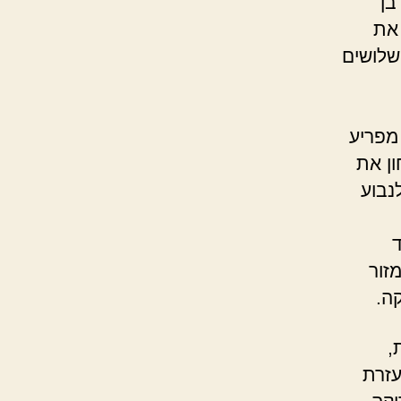
בן
את
שלושים
 מפריע
ון את
נבוע
ד
זור
ה.
,
עזרת