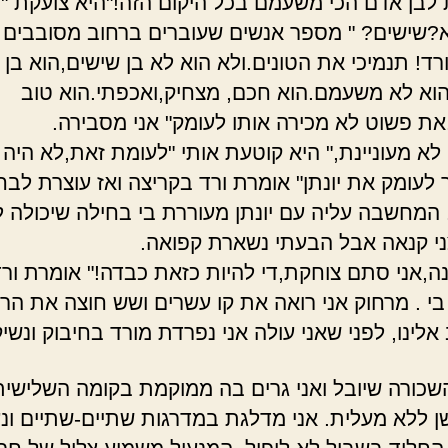
לבן אדם הכי משעמם בכל היקום הזה!"היא צועקת " 
?שישים? " מספר אנשים שעוברים ברחוב מסובבים 
רד! תנמיכי את הטונים.ולא הוא לא בן שישים,הוא בן 
הוא לא משעמם.הוא חכם, מצחיק,ואכפתי.הוא טוב
את פשוט לא מכירה אותו לעומק" אני מסבירה.
 לא מעוניינת," היא קוטעת אותי "לעומת זאת,לא היה
 לעומק את יונתן" אומרת ורד בקריצה ואז עוצרת לבח
 המחשבה עליה עם יונתן מעוררת בי בחילה שיכולה ל
ני קנאה אבל הבעתי נשארת קפואה.
נה,אני סתם צוחקת,די להיות כזאת כבדה!" אומרת ור
בי . מרחוק אני רואה את קו עשרים ושש חוצה את הרמ
לינו, לפני שאני עולה אני נפרדת מורד בחיבוק ונשיק
שכורה שיובל ואני גרים בה ממוקמת בקומה השלישית
ישן ללא מעלית. אני מדלגת במדרגות שתיים-שתיים ונ