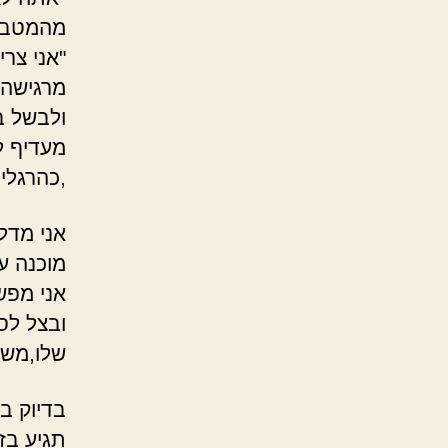
מהמטבח 
"אני צר
מרגישה 
ולבשל ב
מעדיף ל
,כהרגלי,
אני מדל
מוכנה ע
אני מפש
ובצל לס
שלו,משא
בדיוק ב
תגיע בז