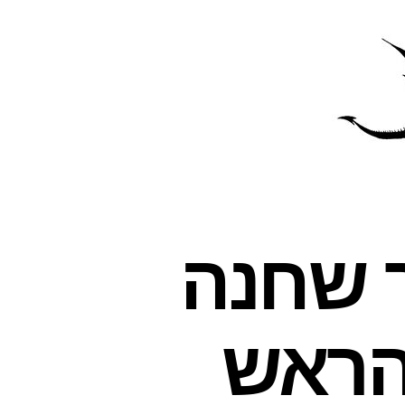
פרס
עינת
ך שחנה
הראש