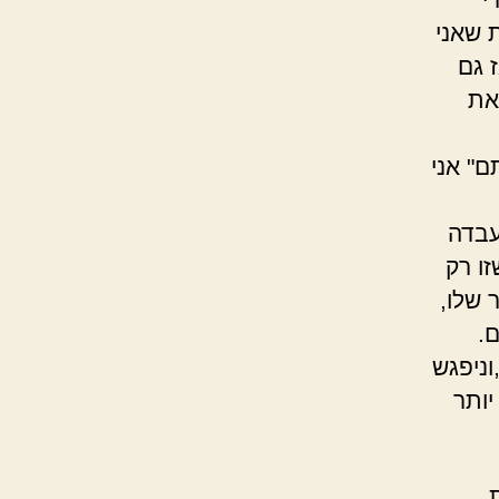
 שאני
 גם
את
ם" אני
עבדה
זו רק
 שלו,
ם.
וניפגש
יותר