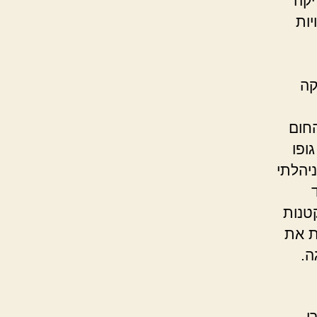
יקה
יות
קה
החום
ופו
יהלתי
טנות
ת את
ה.
י