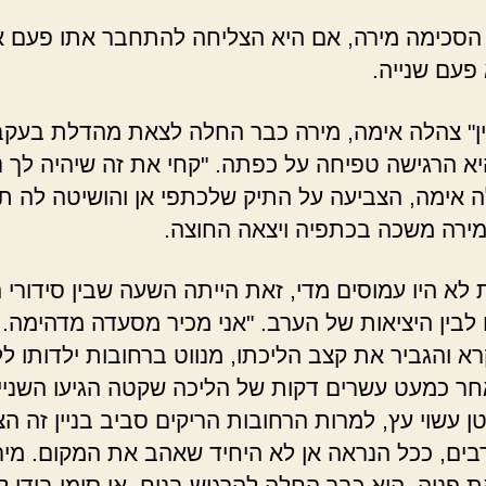
הסכימה מירה, אם היא הצליחה להתחבר אתו פעם 
פעם שנייה.
וין" צהלה אימה, מירה כבר החלה לצאת מהדלת בעקב
א הרגישה טפיחה על כפתה. "קחי את זה שיהיה לך נ
 אימה, הצביעה על התיק שלכתפי אן והושיטה לה תי
ירה משכה בכתפיה ויצאה החוצה.
 לא היו עמוסים מדי, זאת הייתה השעה שבין סידורי 
ם לבין היציאות של הערב. "אני מכיר מסעדה מדהימה. 
רא והגביר את קצב הליכתו, מנווט ברחובות ילדותו לל
חר כמעט עשרים דקות של הליכה שקטה הגיעו השניי
טן עשוי עץ, למרות הרחובות הריקים סביב בניין זה ה
בים, ככל הנראה אן לא היחיד שאהב את המקום. מיר
ת פניה, היא כבר החלה להרגיש בנוח. אן סימן בידו ל