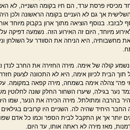
ד מכיסיו פרסת ערד, הם חיו בקומה השנייה, לא האצ
שלישית אך גם לא העניים בקומה הראשונה ולכן היה
 לבזבז. בנוסף הוציאה מתוך ארון בקבוק מיוחד אות
ירוע מיוחד, היום זה האירוע הזה. נשמעה דפיקה על
ת מחשבותיה, היא הניחה את הסוודר על השולחן וני
ח.
 נשמע קולה של אימה. מירה החזירה את החרב לנדן ו
תוך הבית לכיוון אימה, היא לא התכוונה לצעוק חזרה
י פה" צהלה אימה בשמחה, מירה קפאה במקומה. על
ד נער בגילה, שיערו השחור החלק שונה לחלוטין מש
יר בהרבה ומתולתל. מירה הכירה את הנער, שמו היה
ה החבר היחיד שהיה לה. השניים היו קרובים בגילאים
ם יותר אך אן התקבל לבית הספר וכמו כל אדם שפוי
מנות, מאז מירה לא ראתה אותו, עד היום.