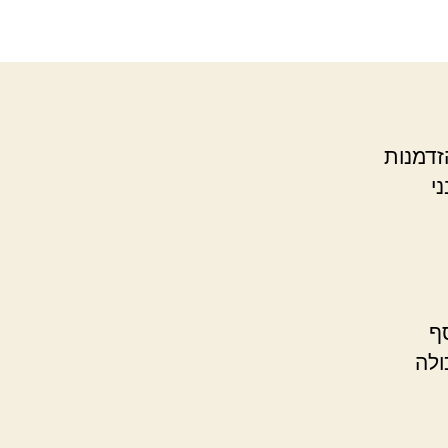
זדמנות
י
ף
ולה