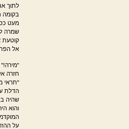
לתוך אח
בקומה ה
מעט כסף
שמרה לא
קוטעת א
אל הפת
"מירה!"
חזרה אל 
"תראי מ
הדלת עמ
שהיה בה
והוא הי
המוקדמי
על ההזד