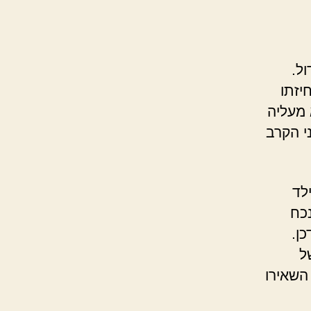
ל.
יזתו
 מעליה
י הקרב
לד
נכח
ן.
ל
השאירו