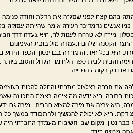
לך" משכה הבת בכתפיה והחבורה יצאה לדרכה.
תה בהם קצת לפני שסגרה את הדלת וחזרה פנימה, 
כמו אנשים נחמדים" העירה אימה שהייתה עסוקה בקי
סלון. מירה לא טרחה לענות לה, היא צעדה דרך הבית
החצר הקטנה שלהם ונעמדה מול בובת האימונים
ת. היא בכל זאת התגוררה בברינטון, הכפר הידוע ב
ימה והבית לבית ספר הלחימה הגדול והטוב ביותר 
גם אם רק בקומה השנייה.
ה את חרבה בצלצול מתכתי והחלה להכות בעוצמה 
ות בבובה. היא ידעה מה אימה באמת התכוונה שאמ
ה, היא זירזה את מירה למצוא חברים. ומירה גם ידע
ודקת. היא לא יכולה להמשיך ולהתבודד במשך כל חי
בברינטון, מקום שבו חשיבות מעמדך החברתי היה שנ
תה מחזיק בידך.