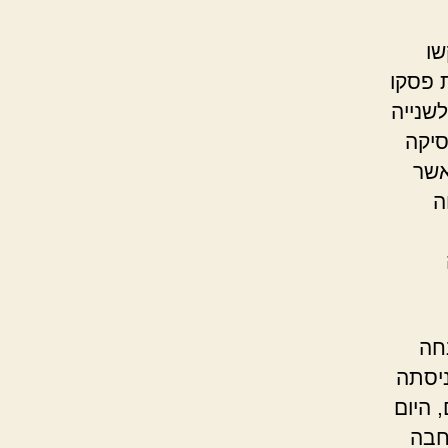
שו
 פסקו
שנייה
סיקה
אשר
ה
חה
ניסתה
 היום
חבה