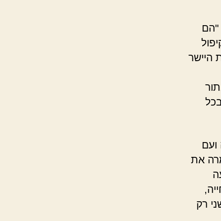
"הם
פול
 היישר
תור
בכל
ועם
רה את
ה
יה,
י רק