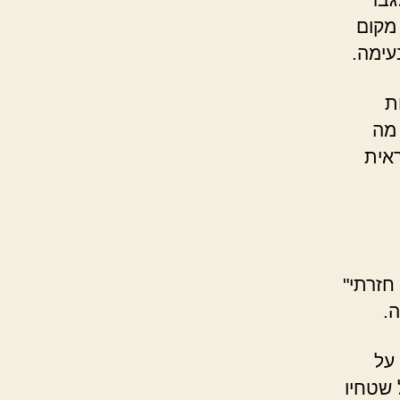
מקום
עימה.
ת
 מה
אית
חזרתי"
ה.
על
 שטחיו