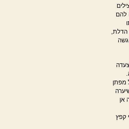
ילים
 להם
ו
 הדלת,
גשה
צעדה
.
 מפתן
יערה
 אן
 קפץ