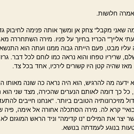
אמרה חלושות.
מה שאני מקבל" צחק אן ומשך אותה פנימה לחיבוק גדו
תי אלייך" הכריז בחיוך על פניו. מירה השתחררה מאח
 עליו מבט, פעם הייתה גבוה ממנו ועתה הוא התנשא
ם, שריריו טפחו והוא נראה כמו לוחם לכל דבר. גרזנ
מאז שהיה קטן היו קשורים לירכיו, אחד בכל צד.
 ידעה מה להרגיש, הוא היה נראה כה שונה מאותו הי
 כל כך דומה לאותם הנערים שהכירה, מצד שני הוא 
ל מזיכרונותיה הטובים ביותר. "אנחנו חייבים להתעדכ
ואי" קרא לה. מירה הסתכלה אחורה אל אימה, פיה ש
ר יצר את המילים "נו קדימה" וניד הראש המוגזם לא 
עות בנוגע לעמדתה בנושא.