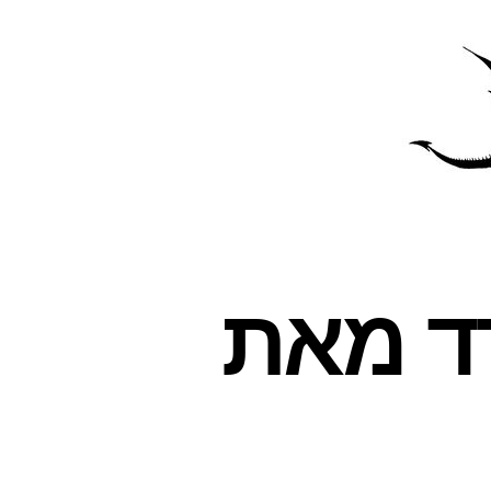
פרס
עינת
דד מאת