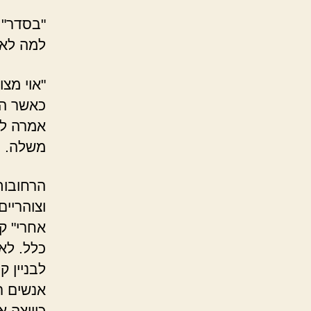
"בסדר" 
למה לא 
"אוי מצ
כאשר הי
אמרה לה
משלה. מ
הרחובות
וצוהריי
אחרי" ק
כלל. לא
לבניין ק
אנשים ר
כיווצה א