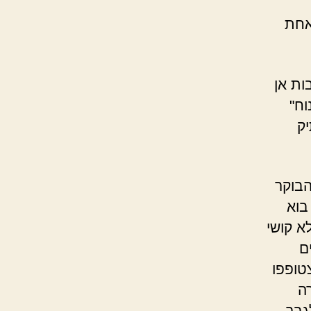
אחת
ות אן
וח"
ק
הבוקר
בוא
א קושי
ם
צטופפו
ה
גבר