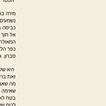
"הפסד ש
מירה בה
נשמעים 
כביסה ב
אל תוך 
המאולתר
כפר הלח
סברון. 
היא שלפ
זאת ברכ
מה שאמר
שאימה צ
בטח לא 
לכוח שא