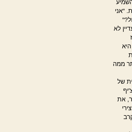
השמיע
 "אני
ל?"
יין לא
היא
ת
תר ממה
ת של
'יף
, את
ירי
רב