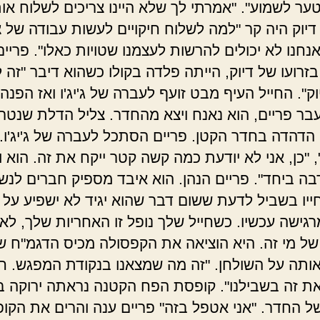
טער לשמוע". "אמרתי לך שלא היינו צריכים לשלוח או
 דיוק היה קר "למה לשלוח חיקויים לעשות עבודה של 
נחנו לא יכולים להרשות לעצמנו שטויות כאלו". פריים
בזרועו של דיוק, הייתה פלדה בקולו כשהוא דיבר "זה 
וק". החייל העיף מבט זועף לעברה של ג'יג'ו ואז הפנה
בר פריים, הוא נאנח ויצא מהחדר. צליל הדלת שנטר
 הדהדה בחדר הקטן. פריים הסתכל לעברה של ג'יג'ו.
"כן, אני לא יודעת כמה קשה קטר ייקח את זה. הוא וח
בה ביחד". פריים הנהן. הוא איבד מספיק חברים לנש
ייו בשביל לדעת ששום דבר שהוא יגיד לא ישפיע על 
מרגישה עכשיו. כשחייל שלך נופל זו האחריות שלך, ל
ל מי זה. היא הוציאה את הקפסולה מכיס הדגמ"ח ש
אותה על השולחן. "זה מה שמצאנו בנקודת המפגש. חי
ת זה בשבילנו". קופסת הפח הקטנה נראתה ירוקה ב
ל החדר. "אני אטפל בזה" פריים ענה והרים את הקו