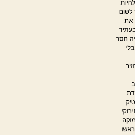
היות
 לשום
 את
בעתיד
יה חסר
לי
זיר
ב
דת
יק
בוקי
ימה עמוקה
ראשו