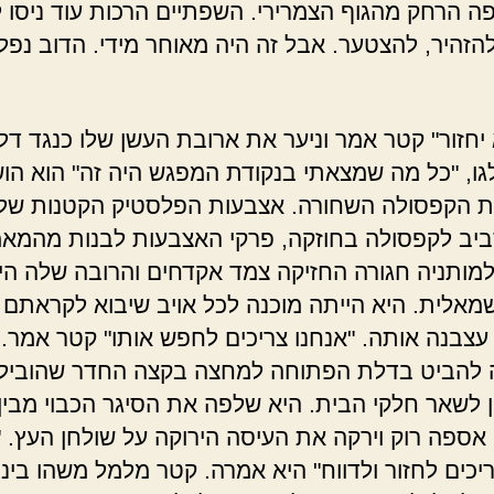
ה הרחק מהגוף הצמרירי. השפתיים הרכות עוד ניסו 
להזהיר, להצטער. אבל זה היה מאוחר מידי. הדוב נפל
 יחזור" קטר אמר וניער את ארובת העשן שלו כנגד דל
גו, "כל מה שמצאתי בנקודת המפגש היה זה" הוא הו
 את הקפסולה השחורה. אצבעות הפלסטיק הקטנות של ג'
ביב לקפסולה בחוזקה, פרקי האצבעות לבנות מהמאמ
מותניה חגורה החזיקה צמד אקדחים והרובה שלה היה
מאלית. היא הייתה מוכנה לכל אויב שיבוא לקראתם 
צבנה אותה. "אנחנו צריכים לחפש אותו" קטר אמר. ג'
 להביט בדלת הפתוחה למחצה בקצה החדר שהוביל
 לשאר חלקי הבית. היא שלפה את הסיגר הכבוי מבין
אספה רוק וירקה את העיסה הירוקה על שולחן העץ. "
ריכים לחזור ולדווח" היא אמרה. קטר מלמל משהו בינו