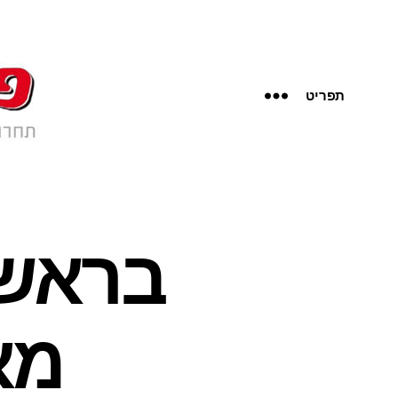
תפריט
בראשי
מא