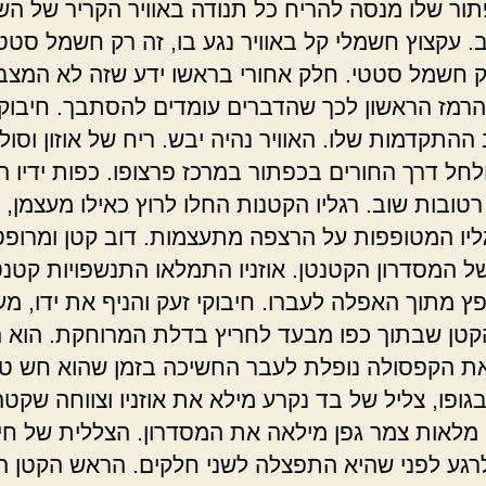
ור שלו מנסה להריח כל תנודה באוויר הקריר של ה
 עקצוץ חשמלי קל באוויר נגע בו, זה רק חשמל סטטי
 חשמל סטטי. חלק אחורי בראשו ידע שזה לא המצב.
הרמז הראשון לכך שהדברים עומדים להסתבך. חיבוקי
התקדמות שלו. האוויר נהיה יבש. ריח של אוזון וסול
לחל דרך החורים בכפתור במרכז פרצופו. כפות ידיו ה
טובות שוב. רגליו הקטנות החלו לרוץ כאילו מעצמן, 
ליו המטופפות על הרצפה מתעצמות. דוב קטן ומרופט
של המסדרון הקטנטן. אוזניו התמלאו התנשפויות קטנט
ץ מתוך האפלה לעברו. חיבוקי זעק והניף את ידו, מע
טן שבתוך כפו מבעד לחריץ בדלת המרוחקת. הוא 
ת הקפסולה נופלת לעבר החשיכה בזמן שהוא חש טל
גופו, צליל של בד נקרע מילא את אוזניו וצווחה שקט
מלאות צמר גפן מילאה את המסדרון. הצללית של חיב
רגע לפני שהיא התפצלה לשני חלקים. הראש הקטן ה