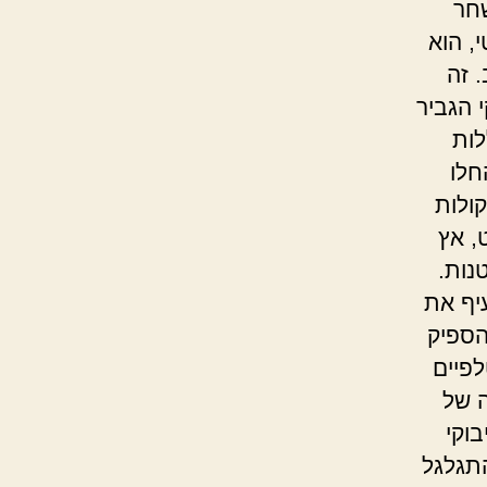
שחר
, הוא
 זה
 הגביר
לות
חלו
קולות
, אץ
נות.
יף את
הספיק
פיים
ה של
וקי
תגלגל