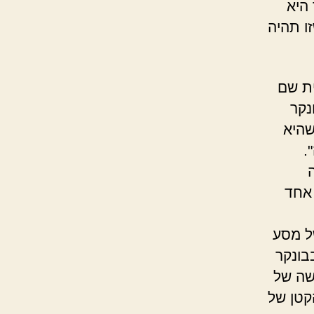
 היא
ו תהיה
ית שם
נקר
שהיא
.
 אחד
ל מסע
בונקר
שה של
קטן של