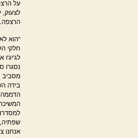
על הרצפ
לצעוק, 
הרצפה.
"הוא לא
חלקי הל
לג'יג'ו
נסגרו ס
מסביב ל
בידה הש
הדממה ע
המשיכה
למסדרון
שפתיה, 
אנחנו צ