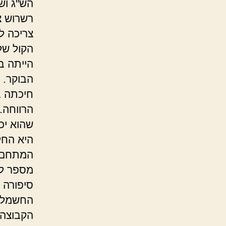
הש"ג וש
רשרוש צ
צריכה לל
הקול של
הייתה ב
הבוקר. ה
חיכתה ב
הרווחה.
שהוא יכו
היא החל
המתחם. 
מספר לה
סיפורה 
החשמל ע
הקבוצה 