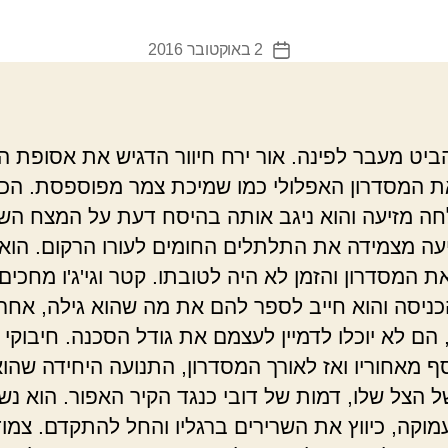
2 באוקטובר 2016
תאריך
פוסט
הביט מעבר לפינה. אור ירח חיוור הדגיש את אסופת ה
ת המסדרון האפלולי כמו שמיכת צמר מפוספסת. הכף
חה מזיעה והוא ניגב אותה בהיסח דעת על המצח הש
יעה מצמידה את התלתלים החומים לעורו הרקום. הוא 
 המסדרון והזמן לא היה לטובתו. קטר וגי'ג'ו מחכים 
ניסה והוא חייב לספר להם את מה שהוא גילה, אחר
 הם לא יוכלו לדמיין לעצמם את גודל הסכנה. חיבוקי 
ף מאחוריו ואז לאורך המסדרון, התנועה היחידה שהו
ל הצל שלו, דמות של דובי כנגד הקיר האפור. הוא נש
מוקה, כיווץ את השרירים ברגליו והחל להתקדם. צמוד