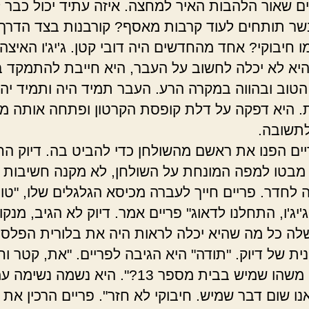
ם שאור הלהבות האיר למחצה. איזה עתיד יכול כבר ל
ר תותחים לעוד קרבות מאסף? קורבנות בצד הדרך
ו חיבוקי? אחד מהחדשים היה דובי קטן. ג'יג'ו האיצה
היא לא יכלה לחשוב על העבר, היא חייבת להתמקד 
טוב ובהווה במקרה הרע. העבר תמיד היה ותמיד יה
 היא דפקה על דלת קופסת הקרטון ופתחה אותה מב
תשובה.
ריים הפנו את ראשם מהשולחן כדי להביט בה. דיוק הח
מבטו למפה המונחת על השולחן, לא מקנה חשיבות
 לחדר. פריים חייך לעברה מכיסא הגלגלים שלו, "טו
יג'ו, התחלנו לדאוג" פריים אמר. דיוק לא הגיב, מנקו
ה כל מה שהיא יכלה לראות היה את בלורית הפלסט
ית של דיוק. "תודה" היא הגיבה לפריים. "את, קטר וחי
מצאתם משהו שמיש בבית מספר 13?". היא נשמה נש
נו שום דבר שמיש. חיבוקי לא חזר". פריים הרכין את 