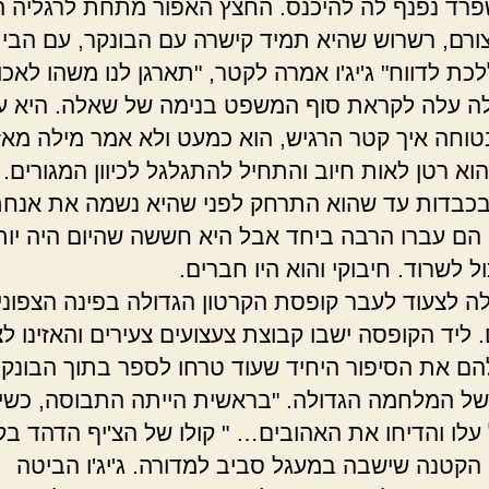
פרד נפנף לה להיכנס. החצץ האפור מתחת לרגליה 
ורם, רשרוש שהיא תמיד קישרה עם הבונקר, עם הבית.
כת לדווח" ג'יג'ו אמרה לקטר, "תארגן לנו משהו לאכו
ה עלה לקראת סוף המשפט בנימה של שאלה. היא עד
טוחה איך קטר הרגיש, הוא כמעט ולא אמר מילה מאז
וא רטן לאות חיוב והתחיל להתגלגל לכיוון המגורים. 
כבדות עד שהוא התרחק לפני שהיא נשמה את אנח
 הם עברו הרבה ביחד אבל היא חששה שהיום היה יו
ל לשרוד. חיבוקי והוא היו חברים.
ה לצעוד לעבר קופסת הקרטון הגדולה בפינה הצפוני
ליד הקופסה ישבו קבוצת צעצועים צעירים והאזינו לצ
ם את הסיפור היחיד שעוד טרחו לספר בתוך הבונקר
של המלחמה הגדולה. "בראשית הייתה התבוסה, כשיצ
לו והדיחו את האהובים… " קולו של הצ'יף הדהד בק
הקטנה שישבה במעגל סביב למדורה. ג'יג'ו הביטה