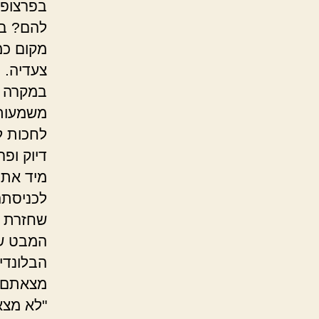
בפרצופי
להם? בש
מקום כמ
צעדיה. 
במקרה ה
משמעות.
לחכות ל
דיוק ופ
מיד את 
לכניסתה
שחזרת ג'
המבט של
הבלונדינ
"לא מצא