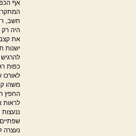
אף הכפת
המתקרב.
חשב, רק
היה רק 
את קצב ה
ישנות ח
להרגיש ר
כפות רג
לאורכו 
משהו קפ
החפץ הק
לראות א
ננעצות ב
שפתיים 
נעצרה ל