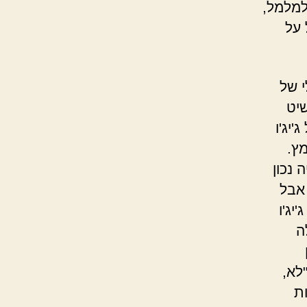
למלמל,
 על
י של
שיט
יג'ו
ץ.
 נכון
אבל
יג'ו
ה
לא,
ת