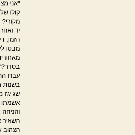
"אני מצ
קולו של
מקורי? א
יד ואחז 
הזמן, די
מבטו לע
מאחוריו
בסדר?", 
עברו הר
בשנות ח
שג'יג'ו 
אשמתו ש
והניחה 
השאיר א
הצהוב ש