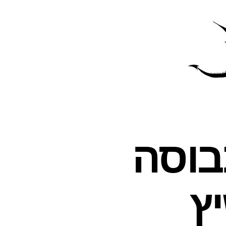
פרס
עינת
בוסה
ץ