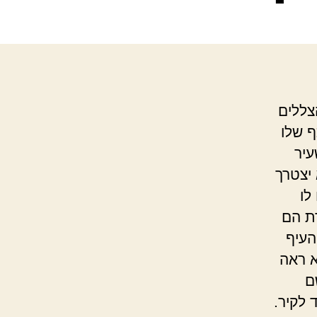
צללים
 שלו
עיר
יצטרך
לו
ת הם
העיף
א ראה
ם
 לקיר.