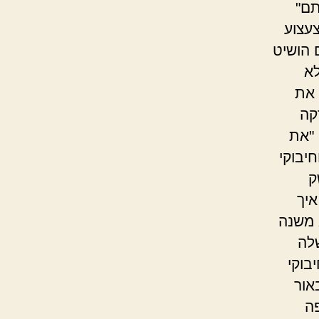
תם"
צעצוע
 הושיט
לא
 את
קה
 "את
יבוקי
ק
איך
א משנה
לה
בוקי
אור
פה