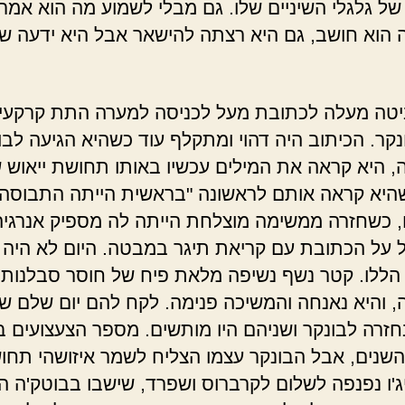
של גלגלי השיניים שלו. גם מבלי לשמוע מה הוא אמר
 הוא חושב, גם היא רצתה להישאר אבל היא ידעה שז
הביטה מעלה לכתובת מעל לכניסה למערה התת קרקע
נקר. הכיתוב היה דהוי ומתקלף עוד כשהיא הגיעה לבו
, היא קראה את המילים עכשיו באותו תחושת ייאוש 
יא קראה אותם לראשונה "בראשית הייתה התבוסה"
 כשחזרה ממשימה מוצלחת הייתה לה מספיק אנרגיה
על הכתובת עם קריאת תיגר במבטה. היום לא היה
הללו. קטר נשף נשיפה מלאת פיח של חוסר סבלנות
, והיא נאנחה והמשיכה פנימה. לקח להם יום שלם ש
חזרה לבונקר ושניהם היו מותשים. מספר הצעצועים ב
השנים, אבל הבונקר עצמו הצליח לשמר איזושהי תחו
'יג'ו נפנפה לשלום לקרברוס ושפרד, שישבו בבוטק'ה ה