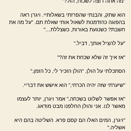
"מה אתה רוצה לשכוח, הול?"
הוא שתק, והבנתי שהפרזתי בשאלותיי. ויגרן ראה
בהפוגה כהזדמנות לשאול אותי שאלת תם. "על מה את
חשבת? כשנגעת באורות, כשצללת…"
"על להציל אותך, דביל."
"אז איך זה שלא שכחת את זה?"
הסתכלתי על הולן. "הולן הזכיר לי, כל הזמן."
"שיערתי שזה יהיה הכרחי," הוא אישש את דבריי.
"אז אפשר לשלוט בשכחה," אמר ויגרן, יותר לעצמו
מאשר לנו. אני והולן החלפנו מבט מודאג.
"ויגרן, המים האלו הם קסם פרא. השליטה בהם היא
אשליה."