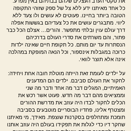
את טקסי הערב העצלים שלהם בבתיהם באין מפרע.
כל אחד מאיתנו ידע ללא צל של ספק שזוהי התקופה
הטובה ביותר בחיינו. פעוטים לא עושים ולו צעד ללא
ליווי. מתבגרים עושים את כל צעדיהם בגששות אפלה
דרך עולם עוין ובלתי מתפשר. והורים… אצלם הכל כבר
פתור, והם משרתים את סדרי העולם בדרכיהם
הנסתרות עד יום מותם. כל תקופת חיים שאינה ילדות
כרוכה במגבלות אינספור, וכל הנאה המופקת במהלכה
אינה אלא תוצר לוואי.
על ילדים לעומת זאת הייתה מוטלת חובה אחת ויחידה:
לחקור את העולם סביבם. ילדים הם המדענים
האמיתיים, המגלים דבר מה אחד ודבר מה שני
וממציאים מהם דבר מה חדש. פעוט אשר רכש את
הכלים לחקור לבדו היה עוזב את מדרשת ההורים
ומצטרף אלינו, פחדיו הבוסריים מוטבעים בסביבה
תומכת ומתחלפים בסקרנות שוצפת. מאידך, מי מאיתנו
שחקר דיו כדי לגלות את תפקידו בעולם היה עוזב אותנו