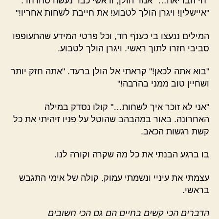
"חי הבריאה…" אמר הולן, וראשי כבר נעשה סחרחר.
"איישלין! ויגרן הולך לטבוע! את חייבת לשחות אחריו!"
המילים ננעצו בי כענף חד, וכל פרטי המידע שהתעופפו
סביבי חזרו לתוך ראשי. ויגרן הולך לטבוע.
"בוא אתה לכאן!" קראתי אל הולן ברעד. "אתה חזק יותר
ושחיין טוב ממני בהרבה!"
"אני לא זוכר איך לשחות…" קולו נסדק במילה
האחרונה. באור במהבהב שהוטל על פניו זיהיתי את כל
קשת רגשות הכאב.
בו ברגע הבנתי את כל מה שקרה וקורה לנו.
עצמתי את עיניי ונשמתי עמוק. קולה של אימי התגבש
בראשי.
הדברים הכי קשים בחיים הם גם הכי חשובים