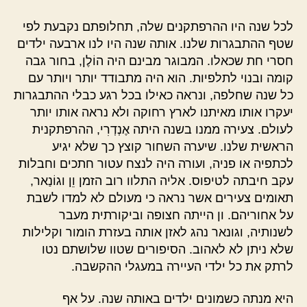
לכל שנה היו ההרפתקנים שלה, תחלופתם נקבעת לפי
שטף ההתבגרות שלנו. אותה שנה היו לנו ארבעה ילדים
חסרי חת שכאלו. המבוגר מבינם היה הוֹלֶן, בחור גבה
קומה ובנוי לתלפיות. הוא היה מתבודד יותר ויותר עם
כל שנה שחלפה, ונראה כאילו בכל רגע כבלי ההתבגרות
יעקרו אותו מאיתנו לארץ רחוקה ולא נראה אותו יותר
לעולם. צעירה ממנו בשנה היתה אֶנְדְרִי, ההרפתקנית
הראשית שלנו. שיערה השחור קוצץ כך שלא יגיע
לכתפיה או פניה, ועורה היה לנצח עטור חתכים וחבלות
עקב חיבתה לטיפוס. אליה התלוו רוב הזמן וֵן וגוֹנַאר,
תאומים צעירים אשר נראה כי מעולם לא למדו לשבת
על אחוריהם. ון הייתה חצופה וביקורתית מעבר
לשנותיה, וגונאר נהג לאזן אותה בעזרת הומור וקלילות
שלא ניתן לא לאהוב. הסיפורים שטוו שלושתם נטו
לרתק את כל ילדי העיירה במעגלי ההקשבה.
היא מנתה כשמונים ילדים באותה שנה. על אף