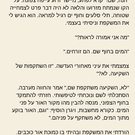
"הנה, שם!" קרא לפתע, מיישר זרוע עייפה צפונה. על
הקו שנמתח מזרועו והלאה לא היה דבר פרט לצמחייה
שטוחה, תלי סלעים וחוף ים רגיל למראה. הוא הגיש לי
את המשקפת וניסיתי בעצמי.
"מה אני אמורה לראות?"
"המים בחוף שם. הם זורחים."
צמצמתי את עיני מאחורי העדשה. "זו השתקפות של
השקיעה, לא?"
"לא, השקיעה משתקפת שם," אמר והחווה מערבה.
הסתכלתי לשם ונוכחתי לטיפשותי. חזרתי להתמקד
בחוף הצפוני, מנסה להבין מהו מקור האור על פני
המים. כקורא מחשבות, ויגרן הוסיף: "וגם, האור בוקע
מתוך המים, לא משתקף על פניהם."
הורדתי את המשקפת ובהיתי בו כמוכת אור כוכבים.