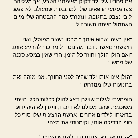
את פחדיו של ילד דקיק מאימתני הטבע, אך מעליהם
צפו געגועי הרפאים שלו למתבגרת שמעולם לא פגש.
ליבי נצבט בתגובה, ונזכרתי כמה ההבטחה שלי מיום
האתמול הייתה חשובה לו.
"אין בעיה, אבוא איתך." מבטו נשאר מפוסל, ואני
חיפשתי נואשות דבר מה נוסף לומר כדי להרגיע אותו.
"ואם הולן הולך וחוזר כל הזמן, הרי שאין במסע סכנה
של ממש."
"הולן אינו אותו ילד שהיה לפני החורף. אני מזהה זאת
בתנועות שלו ממרחק."
הופתעתי לגלות שויגרן דאג להולן ככלות הכל. הייתי
משוכנעת שהם מעולם לא דיברו, וויגרן לא היה ידוע
בדאגתו לילדים אחרים. ארשת הרצינות שלו סוף כל
סוף הדביקה אותי, וקימטתי את מצחי.
"אל תדאג, ויג. אנחנו נרד לשורש העניין."