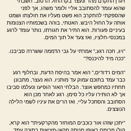
ויגרן התקדם מהר ונעצר בקו החול הרטוב. חשבתי
שהוא עומד להסתובב אליי ולומר משהו, אך לפני
שהספקתי להתקרב הוא פשט מעליו את חולצתו ושמט
אותה על החול היבש. האטתי, בוהה בשכמותיו הצנומות
בעיניים פעורות. הוא התיר את חגורתו, נותר עומד לרגע
במכנסי-חלציו, ואז צעד אל תוך המים.
"ויג, חכה רגע," אמרתי על גבי הדממה ששררה סביבנו.
"ככה מיד להיכנס?"
"המים רדודים," הוא אמר בהיסח הדעת, ובחלוף רגע
כבר עמד בתוכם עמוק עד מותניו. הוא נעצר, מתבונן
תחתיו כמחפש אוצר. הבלחי האור הופיעו ונעלמו סביבו
אך לא הותירו עליו כל סימן. רגע לאחר מכן הוא
הסתובב והסתכל עליי, ואז הרים את עיניו לשמי הלילה
הנוצצים.
"יתכן שזהו אור כוכבים המוחזר מהקרקעית!" הוא קרא,
קולו מרומם באופן מנותק מהאי-מציאות בתוכה עמד.