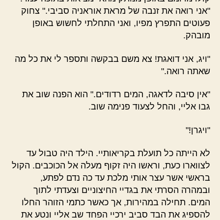
"אני רואה את זנבה של מראת אוראניה סביבי." צחוק
פעוטים התפרץ מפיו, ואני התחלתי לחשוש באופן
מובהק.
"ויג, אני דואגת! צא משם בבקשה ותספר לי את כל מה
שאתה רואה."
"אין סיבה לדאגה, המים רדודים." הוא הפנה שוב את
גבו אליי, והחל לצעוד פנימה שוב.
"ויגרן!"
לא הייתה כל תועלת בקריאותיי. הילד היה טבול עד
לצווארו כעת, וראשו היה זקוף מעלה אל הכוכבים. הקול
בראשי אשר עצר אותי מלכת עד כה נדם לפתע,
ובמהרה הסרתי את בגדיי החיצוניים וצעדתי לתוך
המים. תחילה במהירות, אך כאשר כתמי הזוהר החלו
להספיג את הבד סביב ירכיי הפחד שב אליי ונטע את