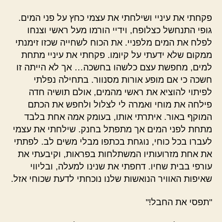
פקחתי את עיניי ושילחתי את עצמי כחץ על פני המים.
גופי התנחשל כצלופח, וידיי הורמו מעל ראשי וצנחו
לפלח את המים מלפניי. את הכוח לשחייה שכזו זימנתי
ממקום שלא ידעתי על קיומו. פקחתי את עיניי מתחת
למים, מחפשת עצם כלשהו בחשכה… אך לא הייתה זו
חשכה כי אם מופע אורות מסנוור. בתחילה נפלתי
לפיתוי להוציא את ראשי מהמים, אולם תושיה חדה
פילחה את מוחי ואמרה לי לצלול ולחפש את הכתם
המוקף באור. איתרתי אותו, בעומק אמה אחת בלבד
מתחת לפני המים אך מתפתל בחנק. שילחתי את עצמי
לעברו בכל כוחי, נוגחת בכתפו מבלי משים לב. לפתתי
את אחת מזרועותיו המשתלחות בפראות, וקיבעתי את
עורפי בבית שחיו. דחפתי את שנינו למעלה, ובליווי
שאיפות האוויר הנואשות שלנו נוכחתי לדעת שכוחי אזל.
"תפסי את החבל!"