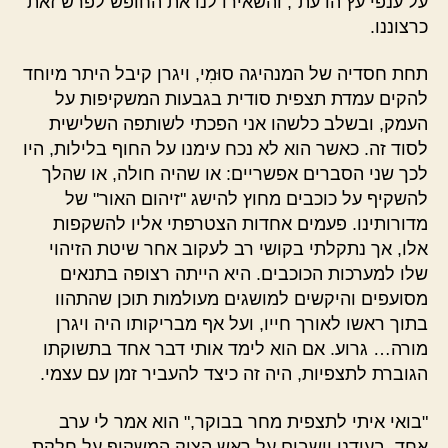
על ענפי עץ הדעת", והשאירו לנו את החופש לפרש זאת
כרצוננו.
תחת חסדיה של המנהיגה סוּמִי, ויגרן קיבל היתר מיוחד
להקים עמדת תצפית סודית בגבעות המשקיפות על
העמק, ובשלב כלשהו אני הפכתי לשותפה השלישית
לסוד זה. כאשר הוא לא נכח עימנו על החוף בלילות, היו
לכך שני הסברים אפשריים: או שהיה חולה, או שהלך
להשקיף על כוכבים מחוץ להישג "זיהום האור" של
מדורותינו. פעמים אחדות הצטרפתי אליו להשקפות
אלו, אך נתקלתי בקושי רב לעקוב אחר שיטת הזיהוי
שלו למערכות הכוכבים. היא הייתה רצופה בתנאים
מסועפים והיקשים למושגים מעולמות תוכן שהתהוו
בתוך ראשו לאורך חייו, ועל אף מבריקותו היה ויגרן
מורה… גרוע. אם הוא לימד אותי דבר אחד בתשוקתו
הגוברת לתצפיות, היה זה כיצד להעביר זמן עם עצמי.
"בואי איתי לתצפית מחר בבוקר," הוא אמר לי ערב
אחד, בעודנו יושבים על ראש הצוק המשקיף על חלקת