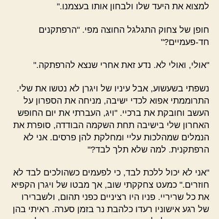
למצוא את היעד שלו ולבחון אותו בעצמנו."
חופן של צחוק התגלגל החוצה מפי. "הרפתקנים
חד-פעמיים?"
"אולי, ואולי לא. נדע זאת אחרי שנצא להרפתקה."
נשפתי בשעשוע, אבל עיניו של ויגרן לא נטשו את שלי.
התרוממתי אפוא לכדי ישיבה, מניחה את הספרון על
העשב וחובקת את ברכיי. "ויג, העברתי את יום החופש
האחרון שלי בישיבה תחת השקמה הבודדה, סופרת את
הנמלים שמהלכות עליי ומחלקת להן פרסים. אני לא
הרפתקנית. למה שלא תלך לבד?"
"אני לא יכול ללכת לבד, כי לפעמים כשהולכים לבד לא
חוזרים." כמעט צחקקתי שוב, אך מבטו של ויגרן הקפיא
את כל שריריי. פניו היו רציניים כפני תהום, ולשברירו
של רגע אישוניו רעדו כלהבת נר בזמן סערה. ראיתי בהן