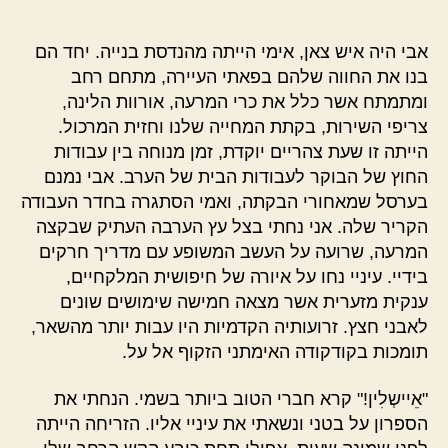
אבי היה איש צאן, אימי הייתה מהנדסת בנייה. יחד הם
בנו את החווה שלהם בפאתי העיירה, מתחם רחב
ומתמתח אשר כלל את כרי המרעה, אורוות הלינה,
צריפי השירות, בקתת המחייה שלנו וחזית המרכול.
הייתה זו שעת צהריים יוקדת, זמן מנוחה בין עבודות
החוץ של הבוקר לעבודות הבית של הערב. אבי נמנם
בערסל שמאחורי הבקתה, ואמי הסתגרה בחדר העבודה
הקריר שלה. אני נחתי בצל עץ הערבה העתיק שבקצה
המרעה, שרועה על העשב המשופע עם מדריך חרקים
בידיי. עיניי נחו על איורה של חיפושית המלקחיים,
ענקית מזערית אשר מצאה חמישה שימושים שונים
לאבני חצץ. זרועותיה הקדמיות היו עבות יותר מהשאר,
תומכות בקודקודה האימתני הזקוף אל על.
"אֵיישְלִין!" קרא חברי הטוב ביותר בשמי. הנחתי את
הספרון על בטני ונשאתי את עיניי אליו. הזריחה הייתה