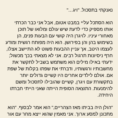
נאנקתי בתסכול. "ויג…"
הוא הסתכל עליי במבט אטום, אבל אני כבר הכרתי
אותו מספיק כדי לדעת שיש עולם ומלואו של תוכן
מאחורי עיניו. לויגרן היה קושי עם הבעות פנים, הן
בשימוש בהן והן בפירושן. הוא היה מפותח רגשית ומודע
לעצמו היטב, אך עניין ההבעות פשוט לא התיישב אצלו,
חרף ניסיונות תרגול רבים. אני לא מצאתי בכך מכשול;
ידעתי באילו מילים הוא משתמש בשביל לתקשר את
מחשבותיו ורגשותיו, ודברתי את שפתו בקלות של שפת
אם. אולם לילדים אחרים היו קשיים גדולים יותר
בתקשורת עם ויגרן, קשיים שהובילו לתסכול ומשם
להימנעות. התוצאה הסופית הייתה שאני הייתי חברתו
היחידה.
"הולן היה בביתו מאז הצהריים," הוא אמר לבסוף. "הוא
מתכונן למסע ארוך. אני מאמין שהוא ייצא מחר עם אור