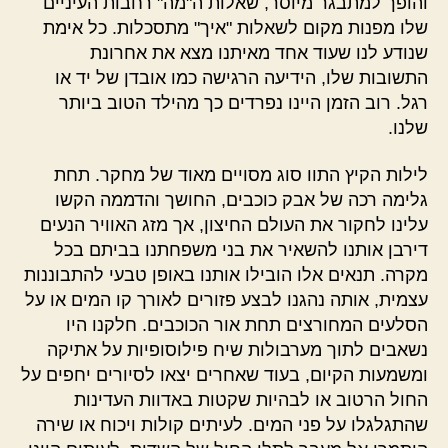
והופך למתבגר מיוסר, שאלות ה"מה" רחבות העיניים
שלו מפנות מקום לשאלות "איך" מתסכלות. כל אימת
שנודע לנו שעוד אחד מאיתנו מצא את אחרונת
התשובות שלו, הידיעה הרגישה כמו אובדן של יד או
רגל. רוב הזמן היינו נפרדים כך מהילד הטוב ביותר
שלנו.
לילות הקיץ התוו סוג מסויים מאוד של מחקר. תחת
גלימה רכה של אבק כוכבים, החושך והדממה הקשו
עלינו לחקור את העולם החיצון, אך מזג האוויר הנעים
דירבן אותנו להשאיר את בני משפחתנו בביתם בכל
מקרה. תנאים אלו הובילו אותנו באופן טבעי להתבוננות
עצמית, אותה נהגנו לבצע פזורים לאורך קו המים או על
הסלעים המחורצים תחת אור הכוכבים. חלקנו היו
נשאבים לתוך מערבולות שיח פילוסופיות על אתיקה
ומשמעות הקיום, בעוד שאחרים יצאו לסיורים יחפים על
החול הרטוב או לבהיות שקטות באדוות העדינות
שהתגלגלו על פני המים. לעיתים קולות ויכוח או שירה