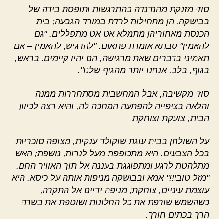
סוזי מזנקת מהנדנדה בהתרגשות ותופסת בידה של
בבושקה. הן מתחילות לרדת במורד הגבעה; בית
הכנסת מאחוריהן מתמלא אט אט מתפללים. "גם
להאמין" סבתא אומרת פתאום. "להרגיש, להאמין – אם
תאמיני בדברים שאת מרגישה, הם יהיו קיימים. בראש,
בגוף, בלב. אנחנו יותר מהגוף שלנו".
סוזי מקשיבה, אבל המחשבות מסתחררות ממנה
והלאה בציפייה להפתעה המחכה לה, והיא רצה לכיוון
הבית, צועקת וצוחקת.
על השולחן בבית עוגת שוקולד ענקית, מצופה סוכריות
בכל הצבעים. היא מתכופפת מעל לנרות, נושפת; האש
מתלהטת לרגע ומתפוגגת בעננה אל תוך האוויר החם.
"מזל טוב!!!" אמא ובבושקה מניפות אותה על כיסא. היא
עוצמת עיניים, צוחקת; מניפה ידיים אל התקרה,
כשהשמש שורפת את כל החלונות ושוטפת את בשרה
הרך בכתום חורך.