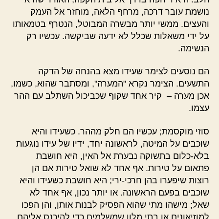
נושמת עובר דרכה, מרחף הלאה, מוחזר אל העמק
והעצים. ממשי יותר מבשרה המבוטל, הנטרף בטמאותו
על ידי משאלות שכלל לא ידעה שביקשה. עכשיו רק
הנשימה.
הם נוסעים לצימר שעידו מצא בהנחה של הדקה
התשעים. הצימר נקרא "המערה", ומסתבר שהוא, כשמו,
אכן מערה – קיר אחד שקוף שכביכול השתלב עם ההר
עצמו.
סוזי מוקסמת; עכשיו הם חלק מההר. כשעידו והיא
שוכבים על המיטה, לראשונה יחד, ידיו של עידו נוגעות
בלא-כלום בתשוקה נבערת אל האין, היא חושבת
פתאום על טירות. אף אחד לא שואל טירות אם הן
רוצות שיפערו בהן חרכי-ירי; היא חושבת כשעידו והיא
שוכבים בפעם הראשונה. או יותר נכון, אף אחד לא
שאל; מישהו מתי שהוא הפסיק לבנות אותן, והן הפכו
למוזיאונים או בתי מלון שמשלמים כדי להיכנס אליהם.