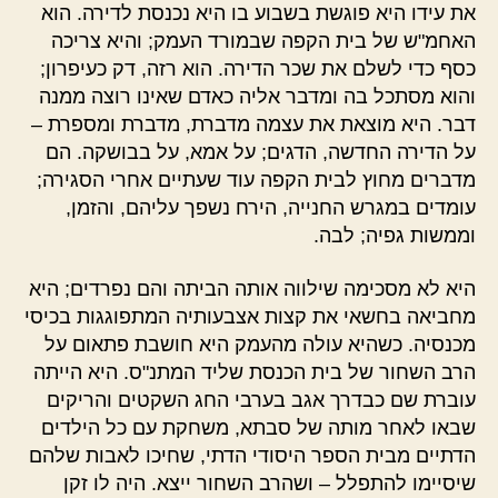
את עידו היא פוגשת בשבוע בו היא נכנסת לדירה. הוא
האחמ"ש של בית הקפה שבמורד העמק; והיא צריכה
כסף כדי לשלם את שכר הדירה. הוא רזה, דק כעיפרון;
והוא מסתכל בה ומדבר אליה כאדם שאינו רוצה ממנה
דבר. היא מוצאת את עצמה מדברת, מדברת ומספרת –
על הדירה החדשה, הדגים; על אמא, על בבושקה. הם
מדברים מחוץ לבית הקפה עוד שעתיים אחרי הסגירה;
עומדים במגרש החנייה, הירח נשפך עליהם, והזמן,
וממשות גפיה; לבה.
היא לא מסכימה שילווה אותה הביתה והם נפרדים; היא
מחביאה בחשאי את קצות אצבעותיה המתפוגגות בכיסי
מכנסיה. כשהיא עולה מהעמק היא חושבת פתאום על
הרב השחור של בית הכנסת שליד המתנ"ס. היא הייתה
עוברת שם כבדרך אגב בערבי החג השקטים והריקים
שבאו לאחר מותה של סבתא, משחקת עם כל הילדים
הדתיים מבית הספר היסודי הדתי, שחיכו לאבות שלהם
שיסיימו להתפלל – ושהרב השחור ייצא. היה לו זקן