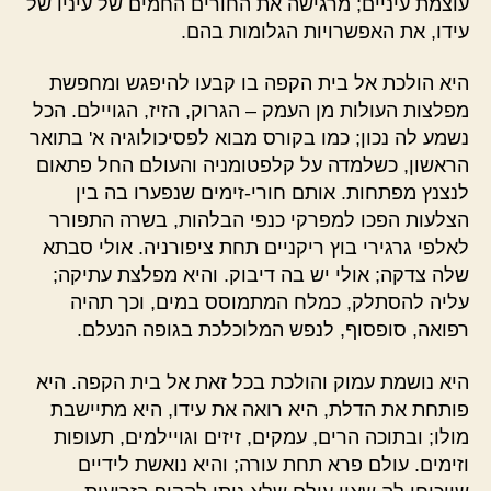
עוצמת עיניים; מרגישה את החורים החמים של עיניו של
עידו, את האפשרויות הגלומות בהם.
היא הולכת אל בית הקפה בו קבעו להיפגש ומחפשת
מפלצות העולות מן העמק – הגרוק, הזיז, הגויילם. הכל
נשמע לה נכון; כמו בקורס מבוא לפסיכולוגיה א' בתואר
הראשון, כשלמדה על קלפטומניה והעולם החל פתאום
לנצנץ מפתחות. אותם חורי-זימים שנפערו בה בין
הצלעות הפכו למפרקי כנפי הבלהות, בשרה התפורר
לאלפי גרגירי בוץ ריקניים תחת ציפורניה. אולי סבתא
שלה צדקה; אולי יש בה דיבוק. והיא מפלצת עתיקה;
עליה להסתלק, כמלח המתמוסס במים, וכך תהיה
רפואה, סופסוף, לנפש המלוכלכת בגופה הנעלם.
היא נושמת עמוק והולכת בכל זאת אל בית הקפה. היא
פותחת את הדלת, היא רואה את עידו, היא מתיישבת
מולו; ובתוכה הרים, עמקים, זיזים וגויילמים, תעופות
וזימים. עולם פרא תחת עורה; והיא נואשת לידיים