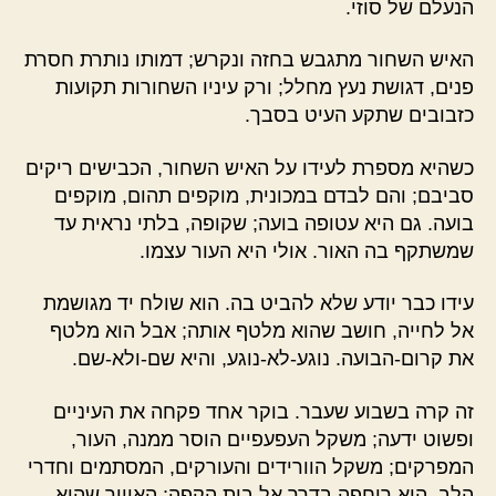
הנעלם של סוזי.
האיש השחור מתגבש בחזה ונקרש; דמותו נותרת חסרת
פנים, דגושת נעץ מחלל; ורק עיניו השחורות תקועות
כזבובים שתקע העיט בסבך.
כשהיא מספרת לעידו על האיש השחור, הכבישים ריקים
סביבם; והם לבדם במכונית, מוקפים תהום, מוקפים
בועה. גם היא עטופה בועה; שקופה, בלתי נראית עד
שמשתקף בה האור. אולי היא העור עצמו.
עידו כבר יודע שלא להביט בה. הוא שולח יד מגושמת
אל לחייה, חושב שהוא מלטף אותה; אבל הוא מלטף
את קרום-הבועה. נוגע-לא-נוגע, והיא שם-ולא-שם.
זה קרה בשבוע שעבר. בוקר אחד פקחה את העיניים
ופשוט ידעה; משקל העפעפיים הוסר ממנה, העור,
המפרקים; משקל הוורידים והעורקים, המסתמים וחדרי
הלב. היא ריחפה בדרך אל בית הקפה; האוויר שהיא