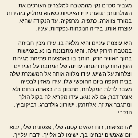
מעביר סכו"ם נקי מהמטבח למלצרים העורכים את
השולחנות; תנועות ידיו האיטיות כשהוא מחליק בזהירות
במורד צווארה, כתפיה, מרפקיה; עד הנקודה שהיא
עוצרת אותו, בידיה הנוכחות-נפקדות. עיניו.
היא עוצמת עיניים והיא מלאה בו. עידו מכין חביתה
במטבח הירוק שלה, והיא מתבוננת בו נע בגמישות
בתוך האוויר הדק, חותך בו באמצעות פתיחת מגירות
העץ החורקות והטחה עדינה של המחבת על הכיריים
וצלחות על השיש. עידו מלווה אותה אל המשמרת שלה
בבית הקפה ביום החופשי שלו. עידו מאזין לבכייה
מעבר לדלת המקלחת, מתבונן בה בצאתה בחום ולא
אומר דבר; גם לא נוגע. עידו מקריא לה בקול הולך
ומתגבר את זך, אלתרמן, ישורון; גולדברג, רביקוביץ'.
הרכבי.
"הו מציאות, רוח רפאים קטנה שלי, פצפונית שלי, יבוא
יום שאנשים יבחינו בך. ישימו לב אלייך. ידברו עלייך.