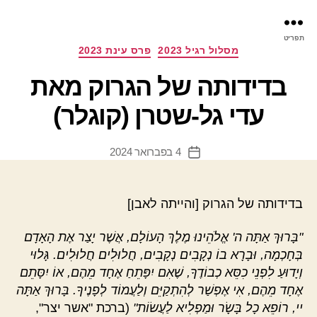
פר
תפריט
עינ
קטגוריות
מסלול רגיל 2023
פרס עינת 2023
בדידותה של הגרוק מאת
עדי גל-שטרן (קוגלר)
4 בפברואר 2024
תאריך
פוסט
בדידותה של הגרוק [והייתה לאבן]
"בָּרוּךְ אַתָּה ה' אֱלֹהֵינוּ מֶלֶךְ הָעוֹלָם, אֲשֶׁר יָצַר אֶת הָאָדָם
בְּחָכְמָה, וּבָרָא בוֹ נְקָבִים נְקָבִים, חֲלוּלִים חֲלוּלִים. גָּלוּי
וְיָדוּעַ לִפְנֵי כִסֵּא כְבוֹדֶךָ, שֶׁאִם יִפָּתֵחַ אֶחָד מֵהֶם, אוֹ יִסָּתֵם
אֶחָד מֵהֶם, אִי אֶפְשַׁר לְהִתְקַיֵּם וְלַעֲמוֹד לְפָנֶיךָ. בָּרוּךְ אַתָּה
יי, רוֹפֵא כָל בָּשָׂר וּמַפְלִיא לַעֲשׂוֹת"
(ברכת "אשר יצר",