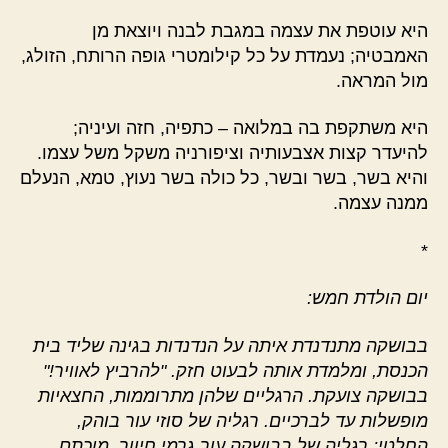
היא עוטפת את עצמה במגבת לבנה ויוצאת מן
האמבטיה; נעמדת על כל קילומטרי גופה הרותח, הזולג,
מול המראה.
היא משתקפת בה במלואה – כתפיה, חזה ועיניה;
להיעדר קצות אצבעותיה וציפורניה משקל משל עצמו.
והיא בשר, בשר ובשר, כל כולה בשר נעוץ, טמא, הנעלם
ממנה עצמה.
*
יום הולדת חמש:
בבושקה מתנדנדת איתה על הנדנדות בגינה שליד בית
הכנסת, ומלמדת אותה לבעוט חזק. "להרביץ לאוויר!"
בבושקה צועקת. הרגליים שלהן מתרוממות, החצאיות
מופשלות עד לברכיים. רגליה של סוזי עור בוהק,
החלטי; רגליה של בבושקה עור גרמי חיוור, מוכתם