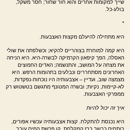
שייך למקומות אחרים והוא חור שחור; חסר משקל,
בולע-כל.
*
היא מתחילה להיעלם מקצות האצבעות.
היא קמה למוחרת בצוהריים להקיא; וכשלפתה את שולי
האסלה, הפך קיפאון הקרמיקה לבשרה-היא. היא הניחה
את מצחה על המושב, והתנשמה; האדים החמוצים
האחרונים מסתחררים ונבלעים בתהומות הרפש. היא
מצמצה שוב, ועדיין – אצבעותיה היו נוכחות-נפקדות,
לא-קיימות, נקיות; ובשרה המטונף מתגשם בטשטוש רק
ממפרקי האצבעות.
איך זה יכול להיות
היא נכנסת להתקלח. קצות אצבעותיה עכשיו אפורים,
רותחים כבשר ברז המקלחת. קו פרשת המים עובר