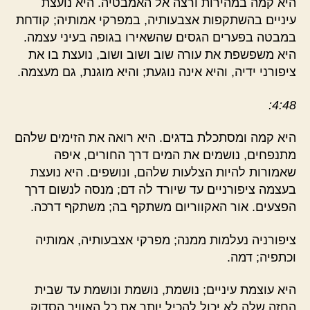
היא קמה במהירות ורצה אל האמבטיה. היא נועצת
עיניים בהשתקפות אצבעותיה, במפרקי אמותיה; קודחת
במבטה בפערים הגסים שהשאירו בגופה בעיני עצמה.
היא משפשפת את עורה שוב ושוב ושוב, נועצת בו את
ציפורני ידיה, והיא אינה נוגעת; והיא מוגנת, גם מעצמה.
4:48:
היא קמה ומסתכלת בדגים. היא רואה את הזימים שלהם
מתנפחים, נושמים את המים דרך החורים, איפה
שאמורות להיות הצלעות שלהם, ונושפים. היא נועצת
בעצמה ציפורניים עד שיורד לה דם; מנסה לנשום דרך
הפצעים. אור האקווריום משתקף בה; משתקף דרכה.
ציפורניה נעלמות ממנה; מפרקי אצבעותיה, אמותיה
וכתפיה; דמה.
היא עוצמת עיניים; נושמת, נושמת ונושמת עד שבית
החזה שלה לא יכול להכיל יותר את כל האוויר הסדוק,