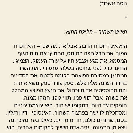
נוסח אשכנז)
*
האיש השחור – הלילה ההוא:
היא אינה זוכרת הרבה, אבל את מה שכן – היא זוכרת
הפוך. את הבל הפה התוסס, החמוץ; את חום הגוף
המסמא, את מגע אצבעותיו על עורה העמוק, הצמיגי;
הרועד כדג לפני שחיטה בשלהי פרפוריו. את השיר
המתנגן במסיבה הפועמת בקומה למטה. את הסדינים
בחדר השינה אליו פלש, ספק גורר ספק נושא אותה;
והם מפוספסים אדום וכחול. את הנעץ הפוצע המחלל
את בשרה. אבל תווי פניו, תווי גופו, חמקו ממנה;
חומקים עד היום. במקומו יש חור. היא עוצמת עיניים
ומסתכלת לו ישר בפרצוף השחור, האינסופי; ידיו ורגליו,
בטנו, שחורים כולם, חד-מימדיים. כאילו נגזר מזיכרונה
ויצא מן התמונה, גזיר-אדם השייך למקומות אחרים. הוא