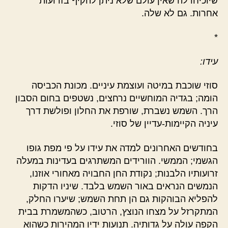
שיוכיחו לה שאין עולם שלא ניתן להקיף בזרועות
אחרות. גם לא שלה.
*
עידו:
סוזי שוכבת במיטה ועוצמת עיניים. מכונת הכביסה
הומה; בגדיה המוחשיים נרחצים, נשטפים בחום הסבון
הרך. השמש נשברת, שורפת את החלון ופולשת דרך
עיניה הקיימות-עדיין של סוזי.
בחודשים האחרונים למדה את עידו על פי מפת גופו
הגשמי; הממשי. הוורידים המשתרגים בעדינות במעלה
זרועותיו הלבנות; נקודת החן החבויה מאחורי אוזנו,
הנמשים הנראים באור השמש בלבד. שיניו הדקות
להפליא הבוהקות גם הן תחת השמש; שיערו החלק,
המתקרזל על מצחו הנוצץ, הרטוב, כשהמשמרת בבית
הקפה עולה על גדותיה. תנועות ידיו המהירות כשהוא