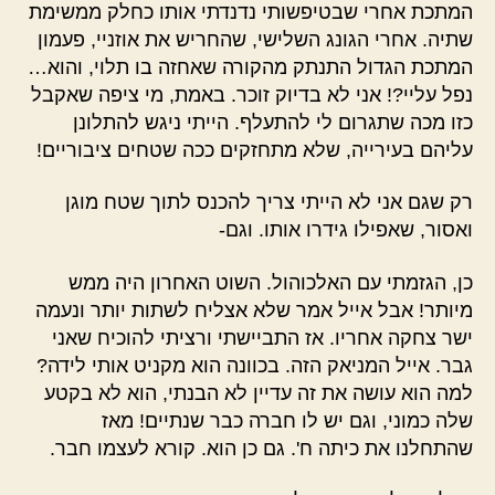
המתכת אחרי שבטיפשותי נדנדתי אותו כחלק ממשימת
שתיה. אחרי הגונג השלישי, שהחריש את אוזניי, פעמון
המתכת הגדול התנתק מהקורה שאחזה בו תלוי, והוא…
נפל עליי?! אני לא בדיוק זוכר. באמת, מי ציפה שאקבל
כזו מכה שתגרום לי להתעלף. הייתי ניגש להתלונן
עליהם בעירייה, שלא מתחזקים ככה שטחים ציבוריים!
רק שגם אני לא הייתי צריך להכנס לתוך שטח מוגן
ואסור, שאפילו גידרו אותו. וגם-
כן, הגזמתי עם האלכוהול. השוט האחרון היה ממש
מיותר! אבל אייל אמר שלא אצליח לשתות יותר ונעמה
ישר צחקה אחריו. אז התביישתי ורציתי להוכיח שאני
גבר. אייל המניאק הזה. בכוונה הוא מקניט אותי לידה?
למה הוא עושה את זה עדיין לא הבנתי, הוא לא בקטע
שלה כמוני, וגם יש לו חברה כבר שנתיים! מאז
שהתחלנו את כיתה ח'. גם כן הוא. קורא לעצמו חבר.