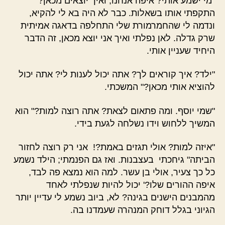
"מי ישמע אותי? איפה אנחנו, ואיך יוצאים מכאן?"
התקפתי אותו בשאלות. כבר לא היה בא לי להקיא,
ונדמה לי שהחמרמורת שלי התחלפה בדאגה אמיתית
שרק גדלה. לאן נפלתי ואיך אני יוצא מכאן, זה הדבר
היחיד שעניין אותי.
"ילד? איך קוראים לך? אתה יכול לענות לי? אתה יכול
להוציא אותי מכאן?" המשכתי.
"שמי יוסף. ומה פתאום לצאת? אתה רוצה למות?" הוא
המשיך ללחוש וידו נשלחה לגעת בידי.
"איזה למות? אולי תגזים באמת?! אני רק רוצה לחזור
הביתה" גיחכתי בעצבנות. ואז גם הפנמתי; הילד נשמע
כל כך צעיר, אולי בן עשר. למה הוא נמצא פה לבד,
איפה ההורים שלו?' יכול להיות שנפלתי לאחד
מהמבנים הישנים בגינה? לא, ביוב נשמע לי עדיין יותר
הגיוני בגלל דוחק המנהרה שעמדנו בה.