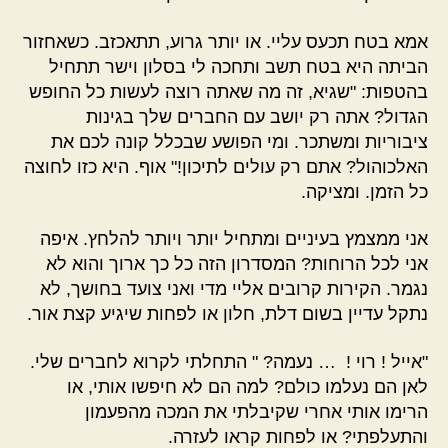
אמא בטח תכעס עליי. או יותר גרוע, תתאכזב. כשאחזור
הביתה היא בטח תשב ותחכה לי בסלון וישר תתחיל
בהטפות: "שגיא, זה מה שאתה רוצה לעשות כל החופש
הגדול? אתה רק יושב עם החברים שלך בגינות
ציבוריות ומשתכר. ומי הפושע שבכלל קונה לכם את
האלכוהול? אתם רק עולים לתיכון!" אוף. היא כזו לחוצה
כל הזמן. ומציקה.
אני ממצמץ בעיניים ומתחיל יותר ויותר להלחץ. איפה
אני לכל הרוחות? המסדרון הזה כל כך ארוך והוא לא
נגמר. הקירות קרובים אליי מדי ואני צועד בחושך, לא
נתקל עדיין בשום דלת, חלון או לפחות שיגיע קצת אור.
"אייל ! רוי ! … נעמה? " התחלתי לקרוא לחברים שלי.
לאן הם נעלמו כולם? למה הם לא חיפשו אותי, או
הרימו אותי אחרי שקיבלתי את המכה מהפעמון
והתעלפתי? או לפחות קראו לעזרה.