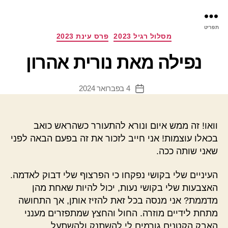
פר
תפריט
עינ
קטגוריות
מסלול רגיל 2023
פרס עינת 2023
נפילה מאת נורית אהרון
4 בפברואר 2024
תאריך
פוסט
וואו! זה ממש איום ונורא להתעורר כשהראש כואב
בכאלו עוצמות! אני חייב לזכור את זה בפעם הבאה לפני
שאני שותה ככה.
העיניים שלי בקושי נפקחו כי הפרצוף שלי דבוק לאדמה.
האצבעות שלי בקושי נעות, יכול להיות שאחת מהן
מדממת? אני מנסה בכל זאת להזיז אותן, אך התחושה
מתחת לידיים מוזרה. החול והחצץ שמתפזרים מענני
האבק הקטנים גורמים לי להשתנק ולהשתעל.