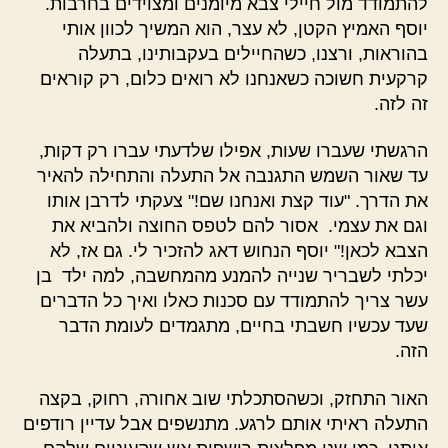
להתמודד מול חיילי צבא מיומנים ומצוידים בחרבות.
יוסף האמיץ הקטן, לא עצר, הוא המשיך לכוון אותי
בהוראות, ורצנו, כשהחיילים בעקבותינו, בתעלה
קרקעית חשוכה כשאנחנו לא רואים כלום, רק קוראים
זה לזה.
הרגשתי שעברו שעות, אפילו שלדעתי עברו רק דקות,
עד שאור השמש התגנבה אל התעלה והתחילה להאיר
את הדרך. "עוד קצת ואנחנו שם!" צעקתי לדרבן אותו
וגם את עצמי. אסור להם לטפס החוצה ולהביא את
הצבא לכאן!" יוסף הנחוש דאג להזכיר לי. גם אז, לא
יכלתי לשבריר שנייה להמנע מהמחשבה, למה ילד בן
עשר צריך להתמודד עם סכנות כאלו ואיך כל הדברים
שעד עכשיו חשבתי בחיים, מתגמדים לעומת הדבר
הזה.
האור התחזק, וכשהסתכלתי שוב אחורה, רחוק, בקצה
התעלה ראיתי אותם לרגע. מתנשפים אבל עדיין רודפים