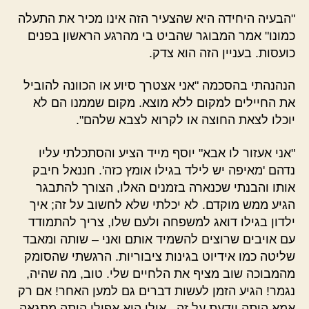
"הבעיה היחידה היא שהצעיר הזה אינו מכיר את התעלה
כמונו" אמר המבוגר שהביט בי מהרגע הראשון בפנים
כועסות. בעניין הזה הוא צדק.
הנהנהתי בהסכמה "אני אצטרך סיוע או הכוונה להוביל
את החיילים למקום ללא מוצא. מקום שממנו הם לא
יוכלו לצאת החוצה או לקרוא לצבא שלהם".
"אני אעזור לו אבא" יוסף מייד הציע והסתכלתי עליו
נדהם 'מאיפה יש לילד בגילו אומץ כזה'. חננאל חיבק
אותו והבנתי שכנארה בזמנים האלו, הצורך להתבגר
הגיע ממש מוקדם. לא יכלתי שלא לחשוב על זה; איך
ילדון בגילו דואג למשפחה ולעם שלו, צריך להתמודד
עם אויבים שרוצים להשמיד אותם ואני – שותה ומאבד
שליטה כמו אידיוט בגינות ציבוריות. הרגשתי שהסומק
מהמבוכה שוב מציף את הלחיים שלי. טוב, מה שהיה,
נגמר! הגיע הזמן לעשות דברים גם למען האחר! אם רק
אמא היתה יודעת על זה , אולי היא אפילו היתה מתגאה