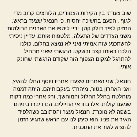
שוב צעדתי בין הקירות הצמודים, הלוחצים קרוב מדי
לגוף . הפעם בחשיכה יחסית, כי חננאל שצעד בראש,
החזיק לפיד דולק קטן. ידיי ליטפו את האבנים הבולטות
משני הצדדים של התעלה, מלטפות אותם, עדיין ניסיתי
להשתכנע שזה אמיתי ואני לא נמצא בחלום. כולנו
הלכנו באותו קצב ובשקט. הרגשתי שאני מתחיל
להתרגל למקום הצפוף הזה שקודם הרגשתי שחונק
אותי.
חננאל, שני האחרים שצעדו אחריו ויוסף החלו להאיץ,
ואני האחרון בטור, מיהרתי בעקבותיהם. היתה דממה
מוחלטת בחלל החלול והמוחשך, ורק אחרי כמה דקות
שמענו קולות. אלו בוודאי החיילים. הם דיברו ביניהם
בשפה לא מוכרת. חננאל נעצר והסתובב כשהלפיד
האיר את פניו. הוא סימן לנו עם הראש שהגיע הזמן
להוציא לאור את התוכנית.