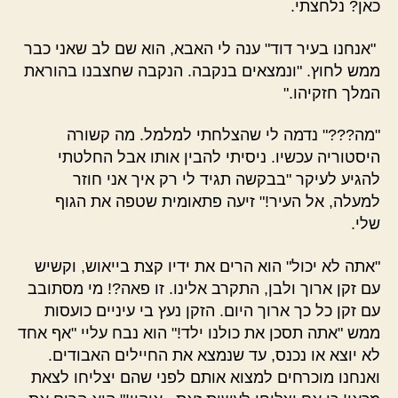
כאן? נלחצתי.
"אנחנו בעיר דוד" ענה לי האבא, הוא שם לב שאני כבר
ממש לחוץ. "ונמצאים בנקבה. הנקבה שחצבנו בהוראת
המלך חזקיהו."
"מה???" נדמה לי שהצלחתי למלמל. מה קשורה
היסטוריה עכשיו. ניסיתי להבין אותו אבל החלטתי
להגיע לעיקר "בבקשה תגיד לי רק איך אני חוזר
למעלה, אל העיר!" זיעה פתאומית שטפה את הגוף
שלי.
"אתה לא יכול" הוא הרים את ידיו קצת בייאוש, וקשיש
עם זקן ארוך ולבן, התקרב אלינו. זו פאה?! מי מסתובב
עם זקן כל כך ארוך היום. הזקן נעץ בי עיניים כועסות
ממש "אתה תסכן את כולנו ילד!" הוא נבח עליי "אף אחד
לא יוצא או נכנס, עד שנמצא את החיילים האבודים.
ואנחנו מוכרחים למצוא אותם לפני שהם יצליחו לצאת