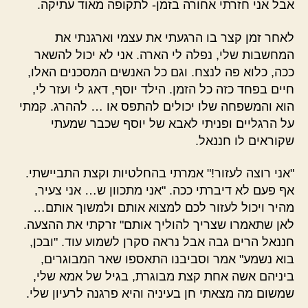
אבל אני חזרתי אחורה בזמן- לתקופה מאוד עתיקה.
לאחר זמן קצר בו הרגעתי את עצמי וארגנתי את
המחשבות שלי, נפלה לי הארה. אני לא יכול להשאר
ככה, כלוא פה לנצח. וגם כל האנשים המסכנים האלו,
חיים בפחד כזה כל הזמן. הילד יוסף, דאג לי ועזר לי,
הוא והמשפחה שלו יכולים להתפס או … לההרג. קמתי
על הרגליים ופניתי לאבא של יוסף שכבר שמעתי
שקוראים לו חננאל.
"אני רוצה לעזור!" אמרתי בהחלטיות וקצת התביישתי.
אף פעם לא דיברתי ככה. "אני מתכוון ש… אני צעיר,
מהיר ויכול לעזור לכם למצוא אותם ולמשוך אותם…
לאן שתאמרו שצריך להוליך אותם" זרקתי את ההצעה.
חננאל הרים גבה אבל נראה סקרן לשמוע עוד. "ובכן,
בוא נשמע" אמר וסביבנו התאספו שאר המבוגרים,
ביניהם אשה אחת קצת מבוגרת, בגיל של אמא שלי,
שמשום מה מצאתי חן בעיניה והיא פרגנה לרעיון שלי.