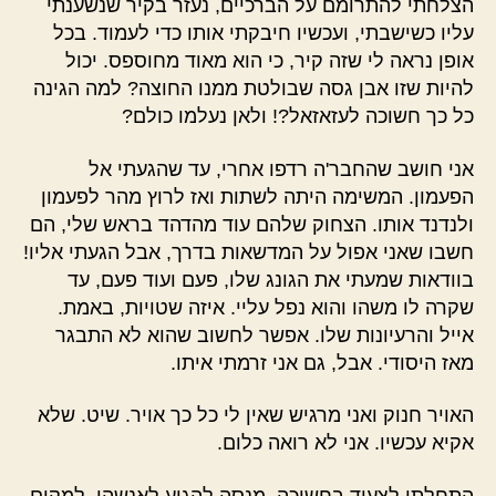
הצלחתי להתרומם על הברכיים, נעזר בקיר שנשענתי
עליו כשישבתי, ועכשיו חיבקתי אותו כדי לעמוד. בכל
אופן נראה לי שזה קיר, כי הוא מאוד מחוספס. יכול
להיות שזו אבן גסה שבולטת ממנו החוצה? למה הגינה
כל כך חשוכה לעזאזאל?! ולאן נעלמו כולם?
אני חושב שהחבר'ה רדפו אחרי, עד שהגעתי אל
הפעמון. המשימה היתה לשתות ואז לרוץ מהר לפעמון
ולנדנד אותו. הצחוק שלהם עוד מהדהד בראש שלי, הם
חשבו שאני אפול על המדשאות בדרך, אבל הגעתי אליו!
בוודאות שמעתי את הגונג שלו, פעם ועוד פעם, עד
שקרה לו משהו והוא נפל עליי. איזה שטויות, באמת.
אייל והרעיונות שלו. אפשר לחשוב שהוא לא התבגר
מאז היסודי. אבל, גם אני זרמתי איתו.
האויר חנוק ואני מרגיש שאין לי כל כך אויר. שיט. שלא
אקיא עכשיו. אני לא רואה כלום.
התחלתי לצעוד בחשיכה, מנסה להגיע לאנשהו, למקום