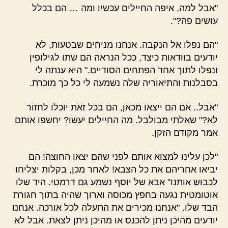
"אבל למה, איפה החיילים עכשיו ומה … הם בכלל
עושים פה?".
"הם נפלו אל הנקבה. אנחנו מניחים שבטעות, לא
יודעים בוודאות כיצד, ככל הנראה הם שתו לגילופין
ונפלו לתוך אחד הפתחים הסודיים." היא ענתה לי
בסבלנות והתיאוריה שלה נשמעה לי כל כך מוכרת.
"אבל.. אם הם ייצאו מכאן, הם בכל זאת יוכלו לחזור
לא?" שאלתי מבולבל. מה החיילים יעשו? יחשפו אותם
אמר מקודם הזקן.
"לכן עלינו למצוא אותם לפני שהם יצאו החוצה! הם
יביאו אחריהם את כל הצבא! לאחר מכן, בקלות יצליחו
לכבוש אותנו" אבא של יוסף נשמע גם דרמטי. היד שלו
אוטומטית נגעה בחפץ מכוסה וארוך שהיה בתוך חגורת
הבד שלו. "אנחנו מכירים את התעלה לכל אורכה. אנחנו
יודעים מהיכן ניתן להכנס או מהיכן ניתן לצאת. אבל לא