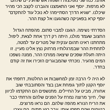
אותנו. כמו שני מפלצות רושפות אש שהעיניים שלהם
לא מרפות. יוסף ואני התאמצנו והגברנו לקצב הכי מהיר
שיכלנו. "שגיא הדרך הסתיימה! לא נוכל עוד להתקדם"
יוסף קרא בפאניקה כשהגענו אל קצת ההר.
הסדרתי נשימה. הגענו למבוי סתום. מהפתח הגדול
החצוב שעמד מולנו, היתה רק דרך אחת לצאת, ליפול.
מתחתנו ראינו תהום ענקית של מטרים עד למטה,
לתחתית ההר שבמרגלותיו מרחוק נצץ אלינו מעיין. זו
היתה תעלת שפכים שיצאה ממרכז ההר, ממנה נשפכו
המים מהעיר. נזכרתי שהמבוגרים הזכירו את זה קודם
בחדר.
לא היה לי הרבה זמן למחשבות או החלטות, דחפתי את
יוסף הקטן לתוך גומחת אבן בצד והסתובבתי שוב
אחורה, מביט על החיילים. מתנשפים הם התקדמו לכיוון
שלי, חיוך מרוצה נמרח על הפנים שלהם והרחתי כבר
את הריח הנורא מהפה שלהם. הם נראו מרוצים.
בטוחים שהם תפסו אותי. עבר רגע מתוח, הם עצרו