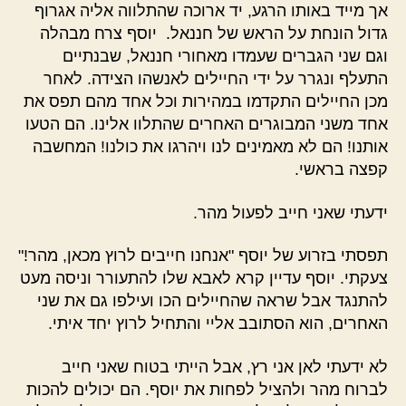
אך מייד באותו הרגע, יד ארוכה שהתלווה אליה אגרוף
גדול הונחת על הראש של חננאל. יוסף צרח מבהלה
וגם שני הגברים שעמדו מאחורי חננאל, שבנתיים
התעלף ונגרר על ידי החיילים לאנשהו הצידה. לאחר
מכן החיילים התקדמו במהירות וכל אחד מהם תפס את
אחד משני המבוגרים האחרים שהתלוו אלינו. הם הטעו
אותנו! הם לא מאמינים לנו ויהרגו את כולנו! המחשבה
קפצה בראשי.
ידעתי שאני חייב לפעול מהר.
תפסתי בזרוע של יוסף "אנחנו חייבים לרוץ מכאן, מהר!"
צעקתי. יוסף עדיין קרא לאבא שלו להתעורר וניסה מעט
להתנגד אבל שראה שהחיילים הכו ועילפו גם את שני
האחרים, הוא הסתובב אליי והתחיל לרוץ יחד איתי.
לא ידעתי לאן אני רץ, אבל הייתי בטוח שאני חייב
לברוח מהר ולהציל לפחות את יוסף. הם יכולים להכות