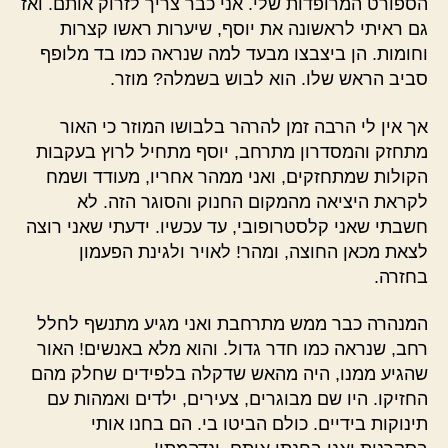
הספורט המרופדות שלי. אני כבר צריך לזרוק אותם. ואז
גם ראיתי לראשונה את יוסף, שיערות ראשו קצרות
וחומות. הן ביצבצו מבעד למה שנראה כמו בד מלופף
סביב הראש שלו. הוא לבוש בשמלה? מוזר.
אך אין לי הרבה זמן להרהר בלבושו המוזר כי האור
מתחזק והמסדרון מתרחב, יוסף מתחיל לרוץ בעקבות
הקולות שמתחזקים, ואני ממהר אחריו, מעודד ושמח
לקראת היציאה מהמקום החנוק והסוגר הזה. לא
חשבתי שאני קלסטרופובי, עד עכשיו. ידעתי שאני רוצה
לצאת מכאן החוצה, ומהר! לאויר ולגינת הפעמון
בחזרה.
המנהרה כבר ממש מתרחבת ואני מגיע מתנשף לחלל
רחב, שנראה כמו חדר גדול. והוא מלא באנשים! האור
שהגיע ממנו, היה מהאש שדקלה בלפידים שחלק מהם
החזיקו. היו שם מבוגרים, צעירים, ילדים ואמהות עם
תינוקות בידיים. כולם הביטו בי. הם בחנו אותי