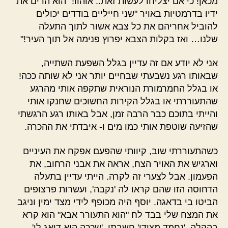
מכאן! כי אם יצליחו לעשות זאת.. אוהוו!" הוא הרים את
ידיו בדרמטיות באויר "שני חייליים בודדים יכולים
להוביל אחריהם את כל צבא אשור לתוך התעלה
שלנו… ואז בקלות הצבא יפרוץ פנימה אל תוך העיר!"
אני לא יודע אם זה עדיין בגלל השפעת השתייה,
שבאותו רגע נשבעתי שבחיים יותר אני לא שותה ככה!
או בגלל החמרמורת הנוראית שתקפה אותי מהרגע
שהתעוררתי או בגלל הקירות החשוכים שחנקו אותי
והייתי בתוכם כבר הרבה זמן, אבל באותו רגע הרגשתי
שהזיעה שוטפת אותי כמו מים ו- איבדתי את ההכרה.
כשהתעוררתי שוב, קיוותי שהפעם אפקח את העיניים
וארגיש את האויר הצח, אראה את אבני הרחוב, את
הפעמון. אבל לצערי זה לקרה. הייתי עדיין בתעלה
הדחוסה הזו שהם קראו לה 'נקבה', ועשרות פרצופים
הביטו בי בדאגה. יוסף היה מכופף לידי מצד ימין וניגב
את המצח שלי בבד לח "הוא התעורר אבא" הוא קרא
בהקלה. 'נחמד מצידו' חשבתי, 'שככה הוא דואג לי'.