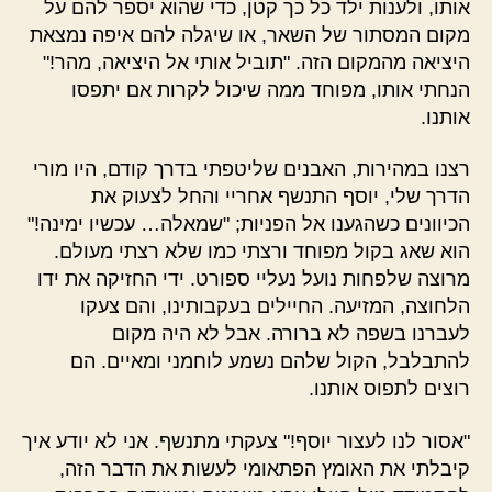
אותו, ולענות ילד כל כך קטן, כדי שהוא יספר להם על
מקום המסתור של השאר, או שיגלה להם איפה נמצאת
היציאה מהמקום הזה. "תוביל אותי אל היציאה, מהר!"
הנחתי אותו, מפוחד ממה שיכול לקרות אם יתפסו
אותנו.
רצנו במהירות, האבנים שליטפתי בדרך קודם, היו מורי
הדרך שלי, יוסף התנשף אחריי והחל לצעוק את
הכיוונים כשהגענו אל הפניות; "שמאלה… עכשיו ימינה!"
הוא שאג בקול מפוחד ורצתי כמו שלא רצתי מעולם.
מרוצה שלפחות נועל נעליי ספורט. ידי החזיקה את ידו
הלחוצה, המזיעה. החיילים בעקבותינו, והם צעקו
לעברנו בשפה לא ברורה. אבל לא היה מקום
להתבלבל, הקול שלהם נשמע לוחמני ומאיים. הם
רוצים לתפוס אותנו.
"אסור לנו לעצור יוסף!" צעקתי מתנשף. אני לא יודע איך
קיבלתי את האומץ הפתאומי לעשות את הדבר הזה,