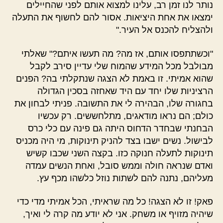
נותר לנו זמן רב, עלינו למצוא אותם לפני שהחיילים
ימצאו את אחת היציאות. אסור להם לחשוף את התעלה
ולהצליח להכנס אל העיר."
"וכשתתפסו אותם, אז מה? מה תעשו איתם?" שאלתי
מבולבל מכל המידע שהמוח שלי עדיין סירב לקבל
שהוא אמיתי. זו באמת לא הצגה שנתקלתי בה? הפנים
הרציניות שלו יחד עם היד שאחזה בסכין הגדולה
בחגורה שלו, הבהירה לי את התשובה. פניתי לבחון את
כולם; הם נראו מודאגים, מתלחששים. רק עכשיו
הבחנתי שבחדר הדחוס היתה גם פינה עם כלי כרס
לבישול. נשים ישבו בצד להניק תינוקות, מי היה מכניס
תינוקות לתעלה חנוקה כזו. בקצה השני שכבו קשיש
ואדם שנראה חולה וממש סובל, ואחת הנשים עמדה
מעליהם, נתנה להם לשתות נוזל כלשהו מכף עץ.
פאק! זו לא הצגה! כל מה שראיתי, הכל אמיתי מדי כדי
שיהיה מזויף או משחק. אני לא יודע מה קרה לי ואיך,