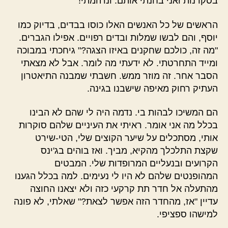
בסקרנות ואני בחנתי אותם. ונדהמתי!
הראשים של כל האנשים האלו כוסו בבדים, בדיוק כמו
יוסף, והם לבשו שמלות ובדים רפויים. אפילו הגברים.
"מה זה, כולכם שחקנים באיזו הצגה?" גיחכתי במבוכה
ומייד התחרטתי. לא ידעתי מה לומר. אבל לא מצאתי
הסבר אחר. זה מוזר ממש. חשבתי שמבנה התיאטרון
העתיק רחוק מאיפה שישבנו בגינה.
הם המשיכו לבהות בי. נדמה היה לי שהם לא הבינו
בכלל מה אני אומר. ראיתי את העיניים שלהם סוקרות
אותי, מסתכלים על שיער הקוצים שלי, הטי-שירט
שקצת התלכלך מהקיא, מביך. ואז בוהים בג'ינס
הקרועים ובנעליים המרופדות שלי. המבטים
המהופנטים שלהם לא היו לי נעימים. למה בכלל הגענו
מהתעלה אל חדר תת קרקעי כזה ולא יצאנו החוצה
עדיין "אז, מהחדר הזה אפשר לצאת?" שאלתי, לא פונה
למישהו ספציפי.