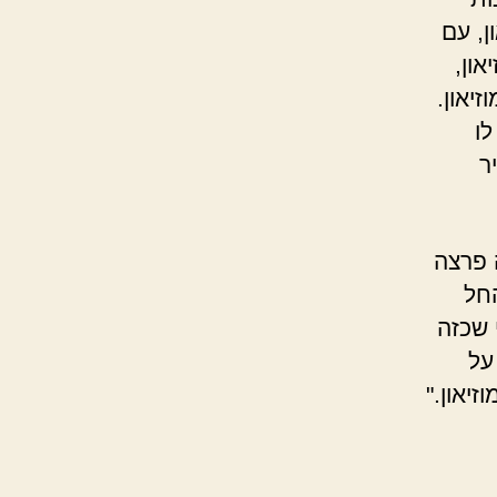
ן, עם
און,
יאון.
לו
ר
 פרצה
חל
 שכזה
על
יאון."