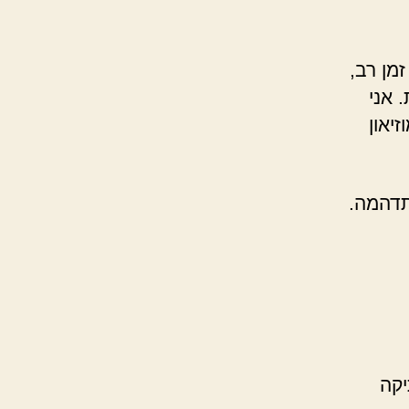
מן רב,
 אני
יאון
תדהמה.
קה