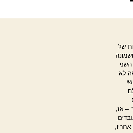
ות של
ה בן שבעים ושמונה
השני
דה כנראה לא
שי
ם
– אז,
בדים,
אחריו,