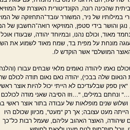
יתית שהכינה רונה, הקונדיטורית האוצרת של המוזיאו
י במילותיו של ניר, המשורר עובד־התחזוקה של המוזי
נוגן והושר בידי סטפן, המוזיקאי רואה־החשבון של המוז
חמד מאוד, וכולם נהנו, ובמיוחד יהודה, שבעודו אוכל 
וגה מונחת על מפית בד, שמח מאוד לשמוע את השי
האוצר המושלם" אשר הוקדש לו.
ולם נאמו ליהודה נאומים מלאי שבחים עבורו (והלנה
הנאום שלה בבכי), יהודה נאם נאום תודה לכולם שה
 "אין ספק שבלעדיכם לא הייתי יכול להיות אוצר ראשי
ן…" ונחתם במילים, "…וזו הסיבה שאני מודה לכולכם 
ושלוש שנים מופלאות של עבודה בתור אוצר ראשי במוז
הייתה מעט עצובה; אך רק "מעט", מכיוון שכולם היו
 שיהודה, האוצר האהוב עליהם, שעמל רבות כל־כך
, יוכל סוף־סוף לנוח מעט ולצאת לחופש.