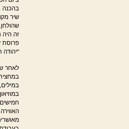
בהכנה ב
שיר מקור
שהולחן, 
זה היה נ
פרוסת ע
"יהודה 
לאחר שכ
במחצית 
במילים,
במוזיאו
חמישים 
האווירה 
מאושרים
בעבודתו