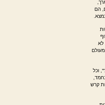
רך,
, הם
מצא.
ות
וף
 לא
מעולם
, וכל
נחמד,
ות קרש
ות