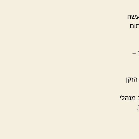
עשה
תום
 –
הזקן
מנהלי