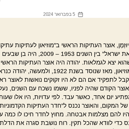
5 בפברואר 2024
תאריך
פוסט
יוּזְמֶן, אוצר העתיקות הראשי ב"מוזיאון לעתיקות עתיק
דוריאל את ישראל" בין השנים 1953 – 2009, הי
הוא יצא לגמלאות. יהודה היה אוצר העתיקות הראשי 
שקם למוזיאון, מאז שנוסד בשנת 1922, ולמעשה, יהו
בל לתפקיד אם הם לא היו זקוקים נואשות לאוצר רא
וצר הקודם שהיה לפניו, ששמו נשכח עם השנים, נעל
תיע יום אחד, כאשר עבד. לפי עדויות, היו אלו שעות
של המקום, והאוצר נכנס ל"חדר העתיקות הקדמוניות" 
היו להם מצלמות אבטחה. מחוץ לחדר חיכו לו כמה עו
נס כדי לוודא שהכל תקין. רוח נושבת סגרה את הדלת 