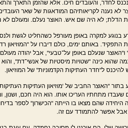
נכנס לחדר, והעובדים חיכו. אלא שהזמן התארך והתא
ר לא נענה לקריאותיהם המודאגות של שאר העובדים
 הדלת; לא היה שם איש. האוצר נעלם. ומעולם לא נ
דע בנוגע למקרה באופן מעורפל כשהחליט לגשת ולנס
 התפקיד. באותם ימים, כולם דיברו על "המוזיאון רד
 ו"האוצר שנעלם באופן על־טבעי", אבל יהודה מעולם
מה שהוא כינה "שטויות מיסטיות של אנשי־דת", והוא 
להיכנס ל"חדר העתיקות הקדמוניות" של המוזיאון.
 בתור "האוצר החביב של 'מוזיאון העתיקות העתיקות'"
שעבדו מתחתיו העריכו אותו. הוא היה חכם, ושנון, ו
 היחידה שהם מצאו בו הייתה "הכישרון" לספר בדיח
 אבל אפשר להתמודד עם זה.
רישה שלו, הם אירגנו לו מסיבה נחמדה, עם עוגת בננ