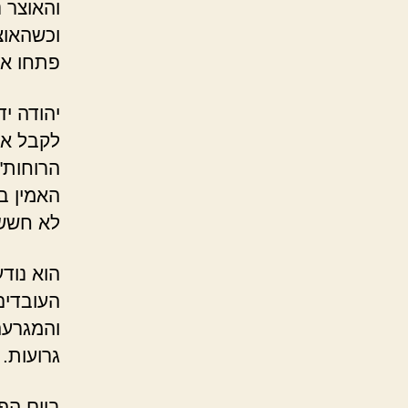
והאוצר 
וכשהאוצ
פתחו את
יהודה י
לקבל את
הרוחות"
האמין ב
לא חשש 
הוא נודע
העובדים 
והמגרעה
גרועות.
ביום הפ