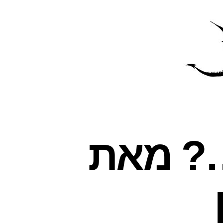
פרס
עינת
…? מאת