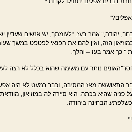
רת דברים אפלים יתחילו לקרות."
אפלים?"
חר, יהודה," אמר בעז. "לעומתך, יש אנשים שעדיין י
מוזיאון הזה, ואין להם את הפנאי לפטפט במשך שעו
." כך אמר בעז – והלך.
חסר־האונים נותר עם משימה שהוא בכלל לא רצה לעש
ר התאוששה מאז המסיבה, וכבר כמעט לא היה אפש
ל פניה שהיא בכתה. היא סיירה לה במוזיאון, מוודאת
כשלפתע הבחינה ביהודה.
"