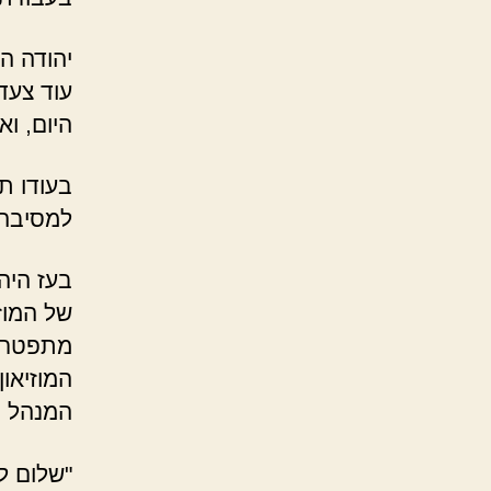
יהודה ה
עוד צעד
היום, וא
בעודו תו
למסיבה ש
בעז היה 
של המוז
מתפטרים
המוזיאו
המנהל ה
"שלום ל