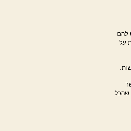
ש להם
ת על
ות.
ר
 שהכל