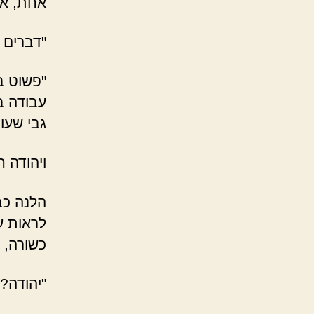
אחת, אח
"דברים 
"פשוט ב
עבודה ב
גבי שעות
ויהודה 
הלנה כב
לראות ע
כשורה, 
"יהודה?!