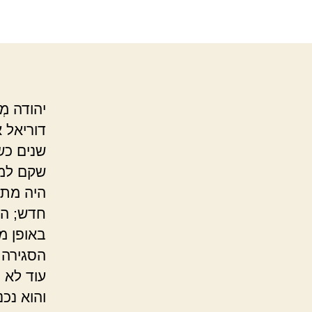
יהודה מְ
שנים כש
היה מתק
חדש; הא
באופן מפ
הסגירה 
עוד לא 
והוא נכ