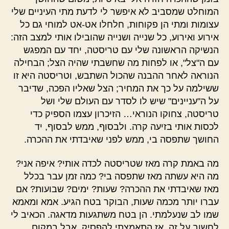
המוחלט שמסביב לא איפשר לי לדעת מתי העיניים שלי
עצומות ומתי הן פקוחות, חלחלו אט-אט למוחי גם כל
אירוע ואירוע, כל שנייה ושנייה שהובילו אותי למצב הזה:
הנשיקה הראשונה שלי עם טריסטה, יחד עם המפגש
עם ה"צל", או לפחות מה שחשבתי שהיה הצל; הבחילה
הנוראה לאחר ההבנה שהכול השתבש, וטריסטה היא זו
ששילמה על כך את המחיר; הצל שאליו הפכה, שדיבר
על ה"עניינים" שיש לו לסדר עם העולם שלי ושל
טריסטה, צחוקו הנוראי… הזיכרון עצמו הספיק כדי
לכסות אותי בזיעה קרה. ולבסוף, ממש לבסוף, יד
החושך שתפסה בי, ממש לפני שאיבדתי את ההכרה.
מה באמת קרה מאז שטריסטה לכדה אותי? איפה אני?
מה היא עשתה מאז שתפסה בי? כמה זמן עבר בכלל
מאז שאיבדתי את ההכרה? שעות? ימים? שבועות? אם
עברו יותר מכמה שעות, הבוקר בטח הגיע. אמא ומאמא
שמו לב שנעלמתי. הן בטח משתגעות מדאגה. הכאיב לי
לחשוב על זה, אז התאמצתי להפסיק. אבל במקום