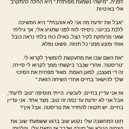
לפניה, "מישהי נשמעת מפוחדת." היא החלה להתקרב
אלי באיטיות.
"אבל את יודעת מה אני לא אוהבת?" היא המשיכה
ללכת בכיווני. ניסיתי לזוז לפני שתגיע אלי, אך גיליתי
שאני מרותקת לקיר הצל, כאילו כוח בלתי נראה כובל
אותי ומונע ממני כל תזוזה. פשוט נפלא.
"את השם שבו את מתעקשת להמשיך לקרוא לי.
'טריסטה'. אחרי שכבר ביקשתי ממך לקרוא לי סיירה.
זה די מעצבן, למען האמת. מאוד מפחית את הסיכוי
שלך להישאר בחיים אחרי השיחה הזאת."
אז אני עדיין בחיים. לעכשיו. הייתי מוסיפה "טוב לדעת",
אבל אני לא יודעת עד כמה זה טוב. מצד אחד, אני עדיין
בחיים. יש תקווה להחזיר את טריסטה. אבל איך?
חוט המחשבה שלי נקטע שוב ברגע ששמעתי שוב את
הצחוק הנורא של סיירה שכבר אז נמאס עלי, וקלטתי