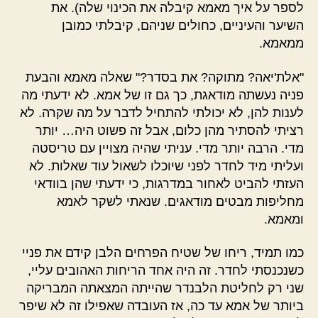
לספר על איך מאמא קיבלה את הכינוי שלה). את
השיער והעיניים, כחולים שניהם, קיבלתי כמובן
ממאמא.
"אלת'יאה? מתוקה? את בסדר?" שאלה מאמא והבעת
פניה נעשתה מודאגת, כך גם זו של אמא. לא ידעתי מה
לענות להן, לא יכולתי להתחיל לדבר על מה שקרה. לא
רציתי להסתיר מהן כלום, אבל זה פשוט היה… יותר
מדי. הרבה יותר מדי. עניתי שהיה מצויין עם טריסטה
ועליתי מיד לחדר לפני שיוכלו לשאול עוד שאלות. לא
העזתי להביט לאחור במדרגות, כי ידעתי שהן בוודאי
מחליפות מבטים מודאגים. שנאתי לשקר לאמא
ומאמא.
כמו תמיד, ריחו של שטיח הפרחים הלבן קידם את פניי
כשנכנסתי לחדר. זה היה אחד הריחות האהובים עליי,
שני רק לחליטת הלבנדר שהייתה המצאתה המבריקה
ביותר של אמא עד כה, אז העובדה שאפילו זה לא שיפר