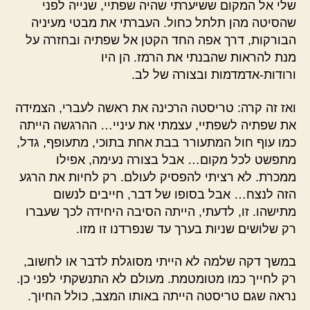
שלי אל המקום ששיערתי שהיה שפתיי, שנייה לפני
שהסיטה מהן תלתל כחול. העברתי את מבטי מעיניה
הבורקות, דרך אפה החד הקטן אל שפתיה ובחזרה על
מנת להראות שהבנתי את הרמז. הן היו
ורודות-אדמדמות ובצורה של לב.
ואז זה קרה: טריסטה הרכינה את ראשה לעברי, הצמידה
את שפתיה לשפתיי, עצמתי את עיניי… ההרגשה הייתה
כמו עוף חול המתעורר בבת אחת בתוכי, מתעופף, גדל,
מתפשט לכל מקום… אבל בצורה נעימה, אפילו
ממכרת. לא רציתי להפסיק לעולם. רק לחיות את הרגע
הזה לנצח… אבל בסופו של דבר, חייבים לנשום
מתישהו. זו, לדעתי, הייתה הסיבה היחידה לכך שעברו
רק שלושים שניות בערך עד שנפרדנו זו מזו.
במשך דקה שלמה לא הייתי מסוגלת לדבר או לחשוב,
רק לחייך כמו מטומטמת. מעולם לא התנשקתי לפני כן.
נראה שגם טריסטה הייתה באותו המצב, כולל החיוך.