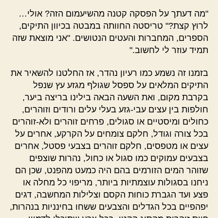
"מה דעתך על הפסקה קטנה מהשיעמום הזה? אולי…
לרוץ קצת?" טריסטה החוותה במבטה בכיוון התיקים,
הספרים, המחברות והעטים הנטושים. "אני מוצאת שזה
תמיד עוזר לי לחשוב."
בזמנו זה נשמע כמו רעיון נהדר, אז החלטנו להשאיר את
התיקים המלאים על ספסל שגולף מגזע עץ שנפל
בקרבת מקום, ואת השעה הבאה בילינו בריצה ביער,
חולפות בין עצים עבי-גזע בעלי עלים ורודים וזוהרים,
כחולים ומיסטיים או סגולים, פרחים זוהרים ולא-זוהרים
בכל צורה וגודל, חלקם צומחים על הקרקע, אחרים על
עצים או מטפסים, חלקם זוהרים בצבעי פסטל, אחרים
בצבעים עמוקים כמו סגול או כחול, נהרות שוצפים
שזוהר המים הזורמים בהם היה כמעט מהפנט, שכן הם
ניחנו בסגולות עוצמתיות ביותר, מריפוי כל מחלה או
פצע ועד הגברת כוחות הקסם וצלילות המחשבה, דגים
יפהפיים בכל הגדלים והצבעים ששחו בחינניות בנהרות,