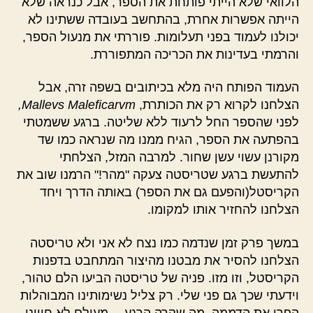
הלוואי שלא הייתי פותחת את הספר, אבל כנראה שלא
הייתה אפשרות אחרת, בהתחשב בעובדה ששתינו לא
יכולנו לעמוד בפני תעלומות. פוררתי את מנעול הספר,
והרמתי בעדינות את הכריכה המתפוררת.
העמוד הפותח היה מלא בכיתובים בשפה זרה, אבל
הצלחנו לקרוא רק את הכותרת,
Mallevs Maleficarvm,
לפני שהספר החל לרעוד ללא שליטה. ברגע ששמטתי
בהפתעה את הספר, הגיח ממנו מה שנראה כמו שד
מקורנן עשוי עשן שחור. למרבה המזל, הצלחתי
להתעשת ברגע שטריסטה צעקה "מהר!" הרמנו שוב את
הקריסטל(והפעם גם את הספר) באותה הדרך ויחד
הצלחנו להחזיר אותו למקומו.
במשך פרק זמן שנדמה כמו נצח לא אני ולא טריסטה
הצלחנו להסיר את מבטנו מהיצור המתחבט בדפנות
הקריסטל, וזו מזו. פניה של טריסטה הביעו הלם טהור,
וידעתי שכך גם פני שלי. רק צליל נשימותינו המבוהלות
הפרו את הדממה. מה שקרה הרגע… מעולם לא חווינו