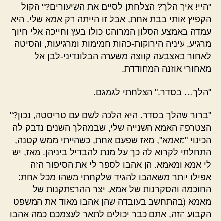
"היי! איך הלך? הצלחתן לסיים את השיעורים?" הקול
הקפיץ אותי בבת אחת, אבל זו הייתה רק אמא שלי. היא
עמדה באמצע הסלון המרוהט כולו בעץ וחייכה אלי חיוך
מרגיע, עיניה הירוקות-כהות חמימות ומרגיעות, והסיטה
לאחור באצבעה קווצה משערה הבלונדיני-לבן אל
מאחורי אוזנה המחודדת.
"הלך… בסדר." הצלחתי לגמגם.
"ברור שהלך בסדר. היא הלכה לשם עם טריסטה, נכון?"
הצטרפה האמא השנייה שלי, שבמהלך השנים נדבק לה
הכינוי "מאמא", מאז שפעם אחת, כשהייתי ממש קטנה,
התחלתי לקרוא לה כך על מנת להבדיל ביניהן. מאז, יש
לי אמא ומאמא. הן אהבו לספר לי את הסיפור הזה
אפילו יותר משאהבו להגיד שלקחתי משהו מכל אחת:
החוכמה והסקרנות של אמא, יצר ההרפתקנות של
מאמא (בהתחשב בעובדה שהן אהבו מאוד את המשפט
הקבוע הזה, אתם כבר יכולים לתאר לעצמכם כמה אהבו