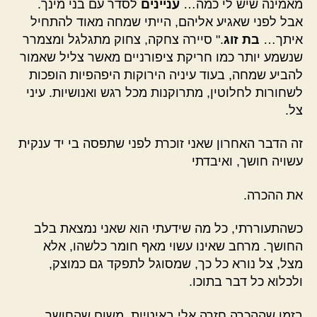
מאמינה שיש לי כמה…
עניינים
לסדר עם בני מינך.
אבל לפני שאגיע אליהם, הייתי שמחה מאוד להתחיל
איתך…
בת זוג
." סיירה צחקה, צחוק מתגלגל ומצמרר
שנשמע יותר כמו חריקת ציפורניים מאשר צליל שאמור
להביע שמחה, בעוד עיניה הירוקות היפהפיות הופכות
לשחורות לחלוטין, מתרוקנות מכל רגש ואנושיות. עיני
צל.
זה הדבר האחרון שאני זוכרת לפני שתפסה בי יד ענקית
עשויה חושך, ואיבדתי
את ההכרה.
כשהתעוררתי, כל מה שידעתי הוא שאני נמצאת בלב
החושך. מרחב שאינו עשוי מאף חומר כלשהו, אלא
מצל, צל נורא כל כך, שמסוגל לתפקד גם כמוצק,
ולכלוא כל דבר בתוכו.
בזמן שההכרה חזרה אלי באיטיות, משום שהחושך