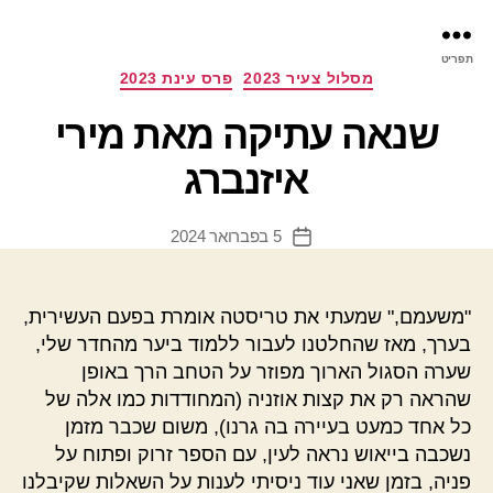
פר
תפריט
עינ
קטגוריות
מסלול צעיר 2023
פרס עינת 2023
שנאה עתיקה מאת מירי
איזנברג
5 בפברואר 2024
תאריך
פוסט
"משעמם," שמעתי את טריסטה אומרת בפעם העשירית,
בערך, מאז שהחלטנו לעבור ללמוד ביער מהחדר שלי,
שערה הסגול הארוך מפוזר על הטחב הרך באופן
שהראה רק את קצות אוזניה (המחודדות כמו אלה של
כל אחד כמעט בעיירה בה גרנו), משום שכבר מזמן
נשכבה בייאוש נראה לעין, עם הספר זרוק ופתוח על
פניה, בזמן שאני עוד ניסיתי לענות על השאלות שקיבלנו