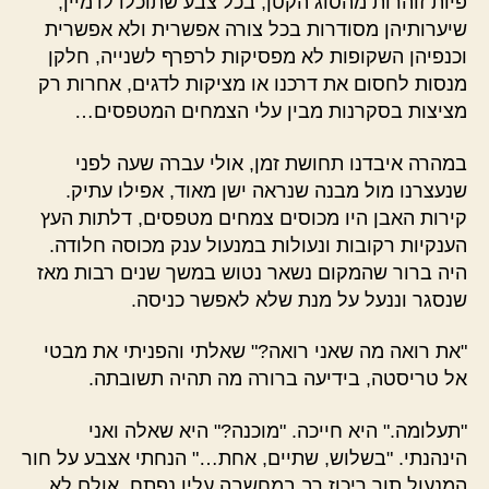
פיות זוהרות מהסוג הקטן, בכל צבע שתוכלו לדמיין,
שיערותיהן מסודרות בכל צורה אפשרית ולא אפשרית
וכנפיהן השקופות לא מפסיקות לרפרף לשנייה, חלקן
מנסות לחסום את דרכנו או מציקות לדגים, אחרות רק
מציצות בסקרנות מבין עלי הצמחים המטפסים…
במהרה איבדנו תחושת זמן, אולי עברה שעה לפני
שנעצרנו מול מבנה שנראה ישן מאוד, אפילו עתיק.
קירות האבן היו מכוסים צמחים מטפסים, דלתות העץ
הענקיות רקובות ונעולות במנעול ענק מכוסה חלודה.
היה ברור שהמקום נשאר נטוש במשך שנים רבות מאז
שנסגר וננעל על מנת שלא לאפשר כניסה.
"את רואה מה שאני רואה?" שאלתי והפניתי את מבטי
אל טריסטה, בידיעה ברורה מה תהיה תשובתה.
"תעלומה." היא חייכה. "מוכנה?" היא שאלה ואני
הינהנתי. "בשלוש, שתיים, אחת…" הנחתי אצבע על חור
המנעול תוך ריכוז רב במחשבה עליו נפתח, אולם לא