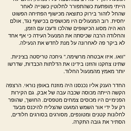
הייתי מופתעת כשהתפורר לחלוטין כשנייה לאחר
שהחל לזהור בירוק כתוצאה מכישוף הפתיחה הפשוט
יחסית. רוב המנעולים היו מכושפים בכישוף נגד, אולם
הוא היה מסוג הכישופים שהלכו ודעכו עם הזמן,
והחלודה הרבה שכיסתה את המנעול העידה כי אף אחד
לא ביקר פה לאחרונה על מנת לחדש את הנעילה.
"וואו. איזו אבטחה מרשימה." גיחכה טריסטה בציניות.
שתינו צחקנו והזזנו בידינו את הדלתות הכבדות, שדרשו
יותר מאמץ מהמנעול החלוד.
החדר הענק אליו נכנסנו היה מוזנח באופן נוראי. הרצפה
הקשה הייתה מכוסה שכבה עבה של אבק. גם הקירות
הפנימיים היו מכוסים צמחים מטפסים. החושך, שהופר
רק על ידי אור השמש המועט שהצליח להיכנס מבעד
לחלונות קטנים ומטונפים, מסורגים בסורגים חלודים,
הסתיר את גובה התקרה.