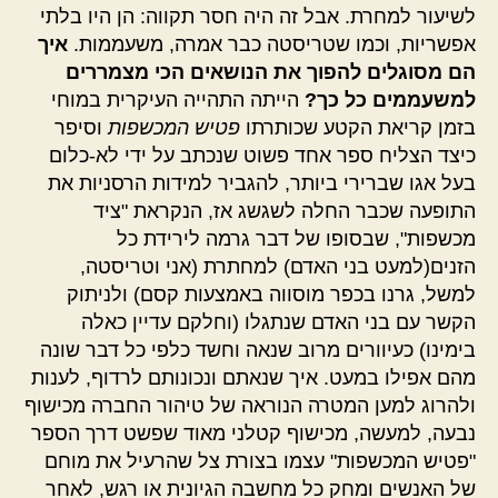
לשיעור למחרת. אבל זה היה חסר תקווה: הן היו בלתי
אפשריות, וכמו שטריסטה כבר אמרה, משעממות.
איך
הם מסוגלים להפוך את הנושאים הכי מצמררים
למשעממים כל כך?
הייתה התהייה העיקרית במוחי
בזמן קריאת הקטע שכותרתו
פטיש המכשפות
וסיפר
כיצד הצליח ספר אחד פשוט שנכתב על ידי לא-כלום
בעל אגו שברירי ביותר, להגביר למידות הרסניות את
התופעה שכבר החלה לשגשג אז, הנקראת "ציד
מכשפות", שבסופו של דבר גרמה לירידת כל
הזנים(למעט בני האדם) למחתרת (אני וטריסטה,
למשל, גרנו בכפר מוסווה באמצעות קסם) ולניתוק
הקשר עם בני האדם שנתגלו (וחלקם עדיין כאלה
בימינו) כעיוורים מרוב שנאה וחשד כלפי כל דבר שונה
מהם אפילו במעט. איך שנאתם ונכונותם לרדוף, לענות
ולהרוג למען המטרה הנוראה של טיהור החברה מכישוף
נבעה, למעשה, מכישוף קטלני מאוד שפשט דרך הספר
"פטיש המכשפות" עצמו בצורת צל שהרעיל את מוחם
של האנשים ומחק כל מחשבה הגיונית או רגש, לאחר