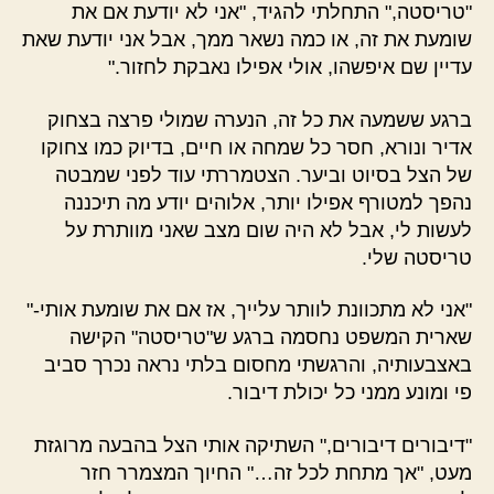
"טריסטה," התחלתי להגיד, "אני לא יודעת אם את
שומעת את זה, או כמה נשאר ממך, אבל אני יודעת שאת
עדיין שם איפשהו, אולי אפילו נאבקת לחזור."
ברגע ששמעה את כל זה, הנערה שמולי פרצה בצחוק
אדיר ונורא, חסר כל שמחה או חיים, בדיוק כמו צחוקו
של הצל בסיוט וביער. הצטמררתי עוד לפני שמבטה
נהפך למטורף אפילו יותר, אלוהים יודע מה תיכננה
לעשות לי, אבל לא היה שום מצב שאני מוותרת על
טריסטה שלי.
"אני לא מתכוונת לוותר עלייך, אז אם את שומעת אותי-"
שארית המשפט נחסמה ברגע ש"טריסטה" הקישה
באצבעותיה, והרגשתי מחסום בלתי נראה נכרך סביב
פי ומונע ממני כל יכולת דיבור.
"דיבורים דיבורים," השתיקה אותי הצל בהבעה מרוגזת
מעט, "אך מתחת לכל זה…" החיוך המצמרר חזר