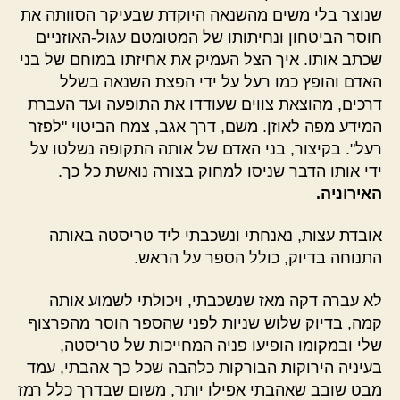
שנוצר בלי משים מהשנאה היוקדת שבעיקר הסוותה את
חוסר הביטחון ונחיתותו של המטומטם עגול-האוזניים
שכתב אותו. איך הצל העמיק את אחיזתו במוחם של בני
האדם והופץ כמו רעל על ידי הפצת השנאה בשלל
דרכים, מהוצאת צווים שעודדו את התופעה ועד העברת
המידע מפה לאוזן. משם, דרך אגב, צמח הביטוי "לפזר
רעל". בקיצור, בני האדם של אותה התקופה נשלטו על
ידי אותו הדבר שניסו למחוק בצורה נואשת כל כך.
האירוניה.
אובדת עצות, נאנחתי ונשכבתי ליד טריסטה באותה
התנוחה בדיוק, כולל הספר על הראש.
לא עברה דקה מאז שנשכבתי, ויכולתי לשמוע אותה
קמה, בדיוק שלוש שניות לפני שהספר הוסר מהפרצוף
שלי ובמקומו הופיעו פניה המחייכות של טריסטה,
בעיניה הירוקות הבורקות כלהבה שכל כך אהבתי, עמד
מבט שובב שאהבתי אפילו יותר, משום שבדרך כלל רמז