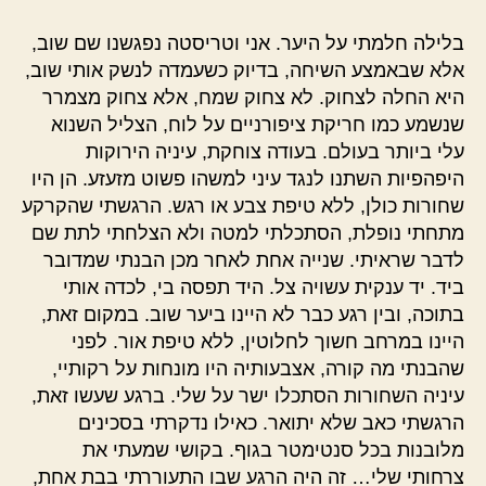
בלילה חלמתי על היער. אני וטריסטה נפגשנו שם שוב,
אלא שבאמצע השיחה, בדיוק כשעמדה לנשק אותי שוב,
היא החלה לצחוק. לא צחוק שמח, אלא צחוק מצמרר
שנשמע כמו חריקת ציפורניים על לוח, הצליל השנוא
עלי ביותר בעולם. בעודה צוחקת, עיניה הירוקות
היפהפיות השתנו לנגד עיני למשהו פשוט מזעזע. הן היו
שחורות כולן, ללא טיפת צבע או רגש. הרגשתי שהקרקע
מתחתי נופלת, הסתכלתי למטה ולא הצלחתי לתת שם
לדבר שראיתי. שנייה אחת לאחר מכן הבנתי שמדובר
ביד. יד ענקית עשויה צל. היד תפסה בי, לכדה אותי
בתוכה, ובין רגע כבר לא היינו ביער שוב. במקום זאת,
היינו במרחב חשוך לחלוטין, ללא טיפת אור. לפני
שהבנתי מה קורה, אצבעותיה היו מונחות על רקותיי,
עיניה השחורות הסתכלו ישר על שלי. ברגע שעשו זאת,
הרגשתי כאב שלא יתואר. כאילו נדקרתי בסכינים
מלובנות בכל סנטימטר בגוף. בקושי שמעתי את
צרחותי שלי… זה היה הרגע שבו התעוררתי בבת אחת,