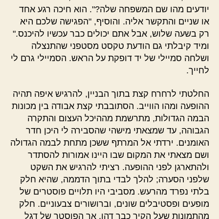
יודעים מהו שם המשפחה שלה?". הוא חיכה רגע אחד
או שניים והתקשר אליה. והוסיף, "הפגישה שלכם היא
רק בשעה שלוש, אבל אתם יכולים כבר עכשיו להיכנס."
ומיד קיבלתי גם הודעת טקסט מסטפני שהתנצלה
ושלחה סמיילי של יד דופקת על הראש. הסמיילי גרם לי
לחייך.
החלטתי לרחרח קצת בתוך הבניין, להרגיש איפה תהיה
ההופעה ומהו הווייב. הסתובבתי קצת אבודה בין מכונות
הבמה הגדולות, מתרשמת מההיכל העצום והתקרה
הגבוהה, עד שמצאתי מישהי שהסבירה לי היכן חדר
האומנים. ירדתי אל המרתף ששכן מתחת לבמה הגדולה
ושם מצאתי את המקום שבו היינו אמורות להסתדר
ולהתארגן לפני ההופעה. רציתי להרגיש את השקט
שלפני הסערה; להלך לבדי בתוך הדממה, שהיא חלק
בלתי נפרד מהרעש. מסביבי היו תלויים פוסטרים של
מופעים ופסטיבלים שונים, וברושורים צבעוניים. חלק
מהתמונות שעל הקיר כבר דהו. אך הפוסטר של דגל