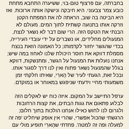
בחברתה, עם פרצוף טום-בוי, ששיערה התחבא מתחת
כובע צמר צבעוני. היא חיבקה ונישקה אותה ארוכות. ואז
היא הביטה בה שוב, הראתה לה את המפתח הקטן
וזרקה אותו בתנועה קשתית לתוך המים. מעולם לא
הבנתי את הטקס הזה. הרי שום דבר לא נשאר לנצח,
המנעולים מחלידים, או נשברים על ידי עובדי העירייה,
בכדי שהגשר יחזור לקדמותו; כל האמונה הזאת בנצח
מסמלת דווקא את חוסר היכולת שלנו לאחוז במה שיש;
אנחנו נועלות את המנעול על הגשר, ומתנשקות, דווקא
בגלל שהמנעול נשאר פתוח ואין לנו דרך לסגור אותו.
ובכל זאת, הגעתי לעיר של הָארִי, שאיתו חלקתי זמן
משמעותי מחיי וידעתי שניפגש במאוחר או במוקדם.
ערפל התיישב על המקום. איזה כוח יש לאקלים הזה
לבלוע פתאום את גגות הבתים, את קצות הרחובות
ולגרום לנו לחוש כאילו אנחנו הולכות בתוך חלום;
הרגשתי שהכול אפשרי, שהרי אין אופק שיחליט 'פה זה
למעלה ופה זה למטה'. פחדתי שהָארִי תופיע מולי עם