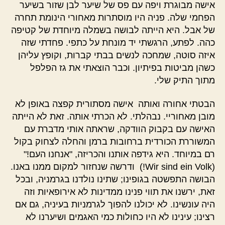
אישה מבוגרת ויפה עם פס של שיער לבן שזור בשיער
הפחמי שלה. פניה היו מוסתרות מאחורי הינומת תחרה
של אבל. היא הייתה לבושה בשמלה מיוחדת של קטיפה
כהה. לפתע, הרגשתי יד מונחת על כתפי. פחדתי שזה
איזה סוטה, שמחכה לנשים בבתי קברות, וקופץ עליהן
כשהן מביטות בפיתיון. וכבר הוצאתי את גז הפלפל
מתוך התיק שלי.
הבטתי אחורה ואותה אישה מסתורית קפצה באופן לא
מובן מאחוריי. נבהלתי. לא הכרתי אותה. זאת לא הייתה
האישה עם בקבוק הוודקה, שראתה אותי מדברת עם
המשוררת הכורדית ברחובות ברמן והחלה לצחוק בקול
רם במיוחד. היא גידפה אותנו והכריזה, "אנחנו העם!"
(Wir sind ein Volk!) ודרשה שנחזור למקום ממנו באנו.
הבושה התפשטה בגופינו; שתינו נולדנו בגרמניה, ובכל
זאת, ירשנו את תווי פנינו ממדינות לא אירופאיות וזה
היה עונשינו. לא יכולנו להפוך לגרמניות בעיניה, גם אם
רצינו; עינינו לא היו כחולות כמי האגמים ושיערנו לא