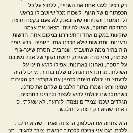
רק רצינו לענג אחת את השנייה, ללחוץ על כל
הכפתורים של הגוף, לשכוח מכל שיושב לו בראש
ולהתמסר; והגניחות שהחבאנו, לא פעם בקעו החוצה
במוזיקה מתוקה, שאין לה שם; מצאנו את עצמנו
שוקעות במקום אחד והתעוררנו במקום אחר, חדשות
ורעננות. ותחושות שלא הכרנו אחזו בגופינו. צבע גופה
היה בהיר ממה שחשבתי, שנהבית, חסרת שיער-גוף
שכמוה, ואני כהה ושעירה, ירושת הגוף של אבי. נשכבנו
על הספה, נאחזנו בארונות, אפילו לרגע היינו על
השולחן. מרחנו את הנוזלים שלנו בחדר, מי יכול היה
לדעת? מי יכולה הייתה לדמיין את שקרה? רק הקירות
שמעו וראו ושמרו בתוך הלבנים שלהם את סודנו.
כשהתלבשנו יכולתי לרגע לעצור ולהביט בחתכים,
הגלדים שכמו צמידים נצמדו לזרועה; לא שאלתי, כי
ראיתי שהיא רק רוצה להתלבש.
היא פתחה את הטלפון, הרצינה ואמרה שהיא חייבת
ללכת. "גם אני צריכה ללכת." הרגשתי צורך להגיד. "תני