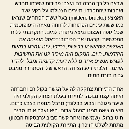
שראה כל כך הרבה דם ועצב; פרידות שפרחו מחדש
ואהבות שהתפרדו. תיירים הצטלמו על רקע גשר
האמצע (mittlere brucke) בעל ששת הפתחים שנראו
כמו ששת עיניים הפתוחות לרווחה מאיזה היפופוטמית
שכל גופה העצום נמצא מתחת למים. התקרבתי ללוח
המכשפות וקראתי את הכיתוב: "
באזל מנציחה את
האנשים שהואשמו בכישוף, נרדפו, עונו ונהרגו במאות
הקודמות. היום, המקום הזה מזכיר לנו את החשיבות
לפגוש אנשים אחרים ללא דעות קדומות ומבלי להדיר
אותם
." הלכתי רגע הצידה, הראש שלי הסתחרר ממבט
גבוה בזרם המים.
אחת התיירות צחקקה לה על הגשר בקול רם וחברתה
הייתה קצת נבוכה. לתיירת בעלת הצחוק הקולני היה
שיער מגולח וצבוע בבלונד; סרבל מנופח בצבע כתום.
היא הוציאה ממנו מנעול אדום. היא נעלה אותו סביב
חוט ברזל, (שמישהו אחר קשר סביב ערבסקות הבטון)
מתחת לשלט הזיכרון. התיירת הקולנית הביטה