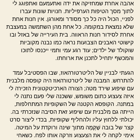
אהבה אחרת שמחזיקה את ידה ואתעמעם ואתפוגג לי
לתוך מסך הטיפות הערפיליות. חנויות שונות עברו
לפניי, הכול היה כל כך מסודר ומאורגן. אין חנות אחת
שלא נמצאת במקומה. כל אחת מהן השתמשה במעצבת
אחרת לסידור חנות הראווה. בית העירייה של באזל ובו
קישוטי האבנים הצבועות נראה כמו נבנה מקוביות
שוקולד של ילדים; עוד רגע עמי ותמי ייכנסו לתוכו
והמכשף יתחיל לתכנן את ארוחתו.
הגעתי לבניין של הליטרטורהאוז, שבו הפסטיבל עמד
להתרחש. המבנה של ליטרטורהאוז היה קופסה מלבנית
עם שיפוע שירד מטה; הצורה הארכיטקטונית הזכירה לי
איזה צעצוע כתום משומש, ששכנה שלי פעם נתנה לי
במתנה. הקופסא הקטנה של השקופיות המתחלפות,
הייתה גם מלבנית עם שיפוע זאת הסיבה שנזכרתי בה.
יכולתי ללחוץ עליו ולהחליף שקופיות, בכדי ליצור סרט
קצר של בובה שֶׁקָּמָה מתוך שינה ורוקדת על המיטה.
אימי לקחה לי את הצעצוע וזרקה אותו לפח. כשאחי