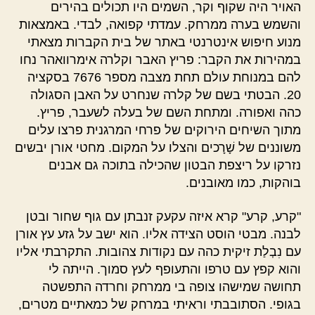
האויר היה שקוף וקר, השמים היו תכולים בהירים
והשמש בערה ממרחק. עמדתי קפואה, לבדי. באמצאות
מנוע חיפוש אינטרנטי באתר של בית הקברות מצאתי
במהירות את הקבר: פריץ האבר וקלרה אימרוואהר נחו
להם במנוחת עולם תחת מצבה מספר 7676 בסקציה
20. הבטתי בשם של קלרה שנחרט על האבן הסגולה
כהה ואפורה. ומתחת השם של בעלה לשעבר, פריץ.
מתוך השיחים הירוקים של פרחי המרגנית פרצו עלים
משוננים של שָׁרָכים והצלו על המקום. מחטי אורן יבשים
נזרקו על ריצפת הבטון שהכילה בתוכה גם אבנים
בוהקות, כמו מאובנים.
"קרע, קרע" קרא איזה עקעק זנבתן עם גוף שחור ובטן
לבנה. מבטי הוסט הצידה אליו. הוא ישב על גזע עץ אורן
עם נִבְלַת זיקית כהה עם נקודות צהובות. התקרבתי אליו
והוא קפץ עם טרפו והתעופף לעץ סמוך. הייתה לי
תחושה שמישהו צופה בי ממרחק וחרדה התפשטה
בגופי. הסתובבתי וראיתי במרחק של כמאתיים מטרים,