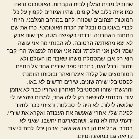
שהוביל מבית המלון לבית הקברות. האוטובוס נראה
כמו איזה כלוב של קופים, שהיו אמורים לקפוץ על כל
המוטות הצהובים שפוזרו להם במרחב המלבני. הייתי
לבדי באוטובוס ובכל זת הכרוז האוטומטי, כרז את שם
התחנה האחרונה. ירדתי בקפיצה מטה, אך שום אבק
לא יצא מהאדמה הרטובה. לא הבנתי מה אני עושה
שם? ולאן אני הולכת? ומה אני אמורה למצוא? הרי קבר
הוא רק אבן שמסמלת משהו שאבד מן העולם ולא
יחזור. ובכל זאת, כתבתי ספר שירים אחד על החיים
המוחמצים של קלרה אימרוואהר ובזכותו הוזמנתי
לפסטיבלי שירה שונים. שירים חדשים לא באו,
והרגשתי שזהו הפסטיבל האחרון ואחריו כבר לא אוזמן
עוד. תכננתי להישאר רק לילה אחד, למרות שהציעו לי
שלושה לילות. לא היה לי סבלנות ורציתי כבר לחזור
לפינה שלי, אחרי שאעשה את העבודה ואקרא את שיריי.
ידעתי שזה לא נהוג, ושהמארגנות יחשבו, שאני לא
בסדר. אבל אם הן רצו שאישאר, אז הן יכלו לתת לי עוד
קריאה גם במופע הסיום.