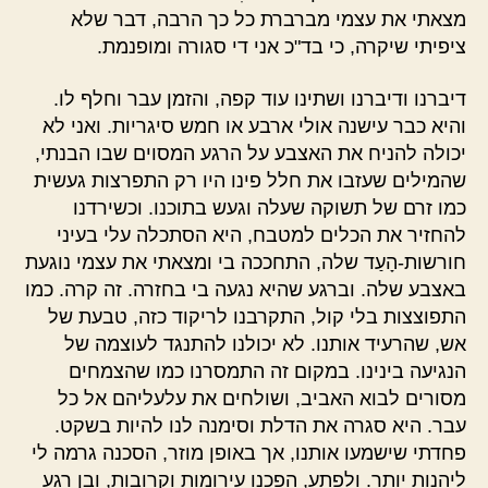
מצאתי את עצמי מברברת כל כך הרבה, דבר שלא
ציפיתי שיקרה, כי בד"כ אני די סגורה ומופנמת.
דיברנו ודיברנו ושתינו עוד קפה, והזמן עבר וחלף לו.
והיא כבר עישנה אולי ארבע או חמש סיגריות. ואני לא
יכולה להניח את האצבע על הרגע המסוים שבו הבנתי,
שהמילים שעזבו את חלל פינו היו רק התפרצות געשית
כמו זרם של תשוקה שעלה וגעש בתוכנו. וכשירדנו
להחזיר את הכלים למטבח, היא הסתכלה עלי בעיני
חורשות-הָעַד שלה, התחככה בי ומצאתי את עצמי נוגעת
באצבע שלה. וברגע שהיא נגעה בי בחזרה. זה קרה. כמו
התפוצצות בלי קול, התקרבנו לריקוד כזה, טבעת של
אש, שהרעיד אותנו. לא יכולנו להתנגד לעוצמה של
הנגיעה בינינו. במקום זה התמסרנו כמו שהצמחים
מסורים לבוא האביב, ושולחים את עלעליהם אל כל
עבר. היא סגרה את הדלת וסימנה לנו להיות בשקט.
פחדתי שישמעו אותנו, אך באופן מוזר, הסכנה גרמה לי
ליהנות יותר. ולפתע, הפכנו עירומות וקרובות, ובן רגע