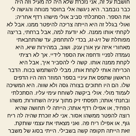
חושבת על זה, אני נזכרת שלא היה לה מעיל וזה היה
כבר נובמבר. היא ניגשה אלי בחוסר מנוחה והגישה לי
את הספר. הסתכלתי סביב אולי מישהו רדף אחריה;
ואולי בגלל זה היא הייתה צריכה להיפטר ממנו. אבל לא
לקחתי אותו ממנה. לא יודעת למה, אבל ברחתי, בריצה
מפותלת של זיג-זג, בכדי להתחמק, עד שהתחבאתי
מאחורי איזה עץ אורן ענק. ושוב, במהירות שיא, היא
נעמדה לפניי ודחפה את הספר לידיי. אך לא רציתי
לקחת ממנה אותו. קשה לי להסביר איך, אבל היא
הכריחה אותי לקחת אותו, מבלי להשתמש בכוח. הדבר
הראשון שתפס את עיניי בספר המוזר הזה היו הדפים
שלו. הם היו חתוכים בצורה גסה ולא שווה. היא המשיכה
לעמוד מולי. אולי ביקשה לשוחח עימי עליו. הסתכלתי
ובחנתי אותה; תפסתי זיק מתוך עיניה השחורות; משהו
הפחיד, או אפילו רדף אותה; הייתה לי תחושה שהיא
רוצה להפטר ממשהו אסור. אני לא זוכרת שהיה לה ריח
גוף, או אפילו ריח פה. ואני מצאתי את עצמי שותקת.
זאת הייתה תקופה קשה בשבילי. הייתי בסוג של משבר