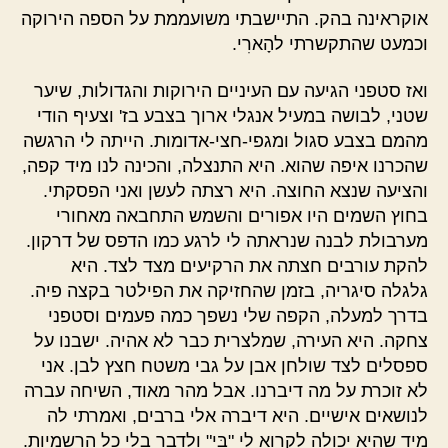
אוקראינה בהק. התיישבתי משועממת על הספה הירוקה
וכמעט שהתקשרתי להָארִי.
ואז סטפני הגיעה עם העיניים הירוקות והגדולות, שיער
שטני, לבושה במעיל אנגלי ארוך בצבע בז' וצעיף הודי
מהמם בצבע סגול ומגפי-חצי-אדומות. הייתה לי הרגשה
שהכרנו איפה שהוא. היא התנצלה, והכינה לנו מיד קפה,
והציעה שנצא החוצה. היא רצתה לעשן ואני הפסקתי.
בחוץ השמים היו אפורים והשמש התחבאה מאחורי
מערבולת לבנה שנראתה לי לרגע כמו הדפס של דרקון.
להקת עורבים חצתה את הרקיעים מצד לצד. היא
גלגלה סיגריה, בזמן שהחזיקה את הפילטר בקצה פיה.
בדרך למעלה, הקפה שלי נשפך כמה פעמים וסטפני
צחקה. היא העירה, שמלצרית כבר לא אהיה. ישבנו על
ספסלים לצד שולחן אבן על גבי משטח חצץ לבן. אני
לא זוכרת על מה דיברנו. אבל מהר מאוד, השיחה עברה
לנושאים אישיים. היא דיברה אלי ברבים, ואמרתי לה
מיד שהיא יכולה לקרוא לי "בִּי" ולדבר בלי כל הרשמיות.