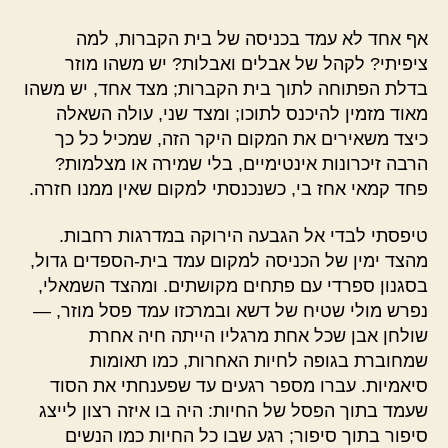
אף אחד לא עמד בכניסה של בית הקברות, למה
ציפיתי? לקהל של אבלים ואבלות? יש משהו מוזר
בדלת הפתוחה לתוך בית הקברות; מצד אחד, יש משהו
מאוד מזמין להיכנס לתוכו; ומצד שני, עולה השאלה
כיצד משאירים את המקום היקר הזה, שמכיל כל כך
הרבה זיכרונות אינטימיים, בלי שמירה או מצלמות?
פחד קמאי אחז בי, כשנכנסתי למקום שאין ממנו חזרה.
טיפסתי לבדי אל הגבעה הירוקה במדרגות רחבות.
מהצד ימין של הכניסה למקום עמד בית-הספדים גדול,
בסגנון ספרדי עם פתחים מקושתים. ומהצד השמאלי,
נפרש מולי שטיח של דשא ובמרכזו עמד פסל מוזר, —
שולחן אבן שכל אחת מרגליו הייתה חיה אחרת
שמחוברת בגופה לחיות האחרות, כמו תאומות
סיאמיות. עברו מספר רגעים עד שפענחתי את הסוד
שעמד בתוך הפסל של החיות: היה בו איזה רצון לייצג
סיפור בתוך סיפור; רגע שבו כל החיות כמו הנשים