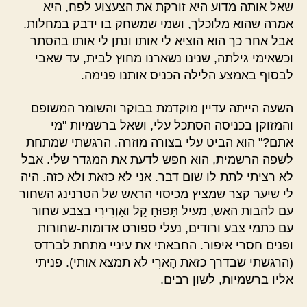
שאל אותה מדוע היא זורקת את הצעצוע לפח, היא
אמרה שהוא מלוכלך, ושמי שמשחק בו ידבק במחלות.
אבל אחר כך הוא הוציא לי אותו ונתן לי אותו בהסתר
וכשאימי גילתה, שנינו נשארנו מחוץ לבית, עד שאבי
לבסוף באמצע הלילה הכניס אותנו פנימה.
השעה הייתה עדיין מוקדמת בבוקר והשומר המשופם
והמזוקן בכניסה הסתכל עלי, ושאל ברשמיות "מי
אתם?" הוא הביט עלי בצורה מוזרה. הרגשתי שמתחת
לשפה הרשמית, הוא חפש לדעת את המגדר שלי. אבל
לא רציתי לתת לו שום דבר. אני לא כזאת ולא כזה. היה
לי שיער קצר שמציץ מכיסוי הראש של הטרנינג השחור
עם להבות האש, מעיל תָּפוּחַ קַל ואַוְרִירִי בצבע שחור
עם כתמי צבע ורודים, נעלי ספורט אדומות-שחורות
ופנים חסרי איפור. החבאתי את עיניי מתחת לברדס
(הרגשתי שבדרך כזאת הָארִי לא תמצא אותי). פניתי
אליו ברשמיות, לשון רבים.