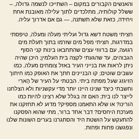
והאנשים הקבורים במקום – השתייכו לנשמה גדולה, –
ששלל קולותיה, מתלכדים לתוך עלילה מאובנת אחת
ויחידה, כזאת שלא תשתנה, — גם אם אדרוך עליה.
חציתי משטח דשא גדול ועליתי מעלה ומעלה, טיפסתי
במדרגות, חציתי מפל מים שזרמו בתוך תעלת מים
רגועה, עם ברווזי עצים שהתחבאו בינות קני הסוף
הגבוהים, עד שהגעתי לקצה בית העלמין; היכן שהיה
ניתן לראות את בנייני העיר באזל צומחים מעלה, כמו
עשבים שוטים; קו הבניינים חתך את האופק כמו חיתוך
הזיגזג שעל מפתח ביתי. הבטתי על העיר של הָארִי
וחשבתי כיצד שנינו היינו יותר מדי עקשניות ולא הצלחנו
לייצר לנו בית; האם זה בגלל שלא רצינו להיות כמו
הורינו? או שלא התאמנו מספיק? מדוע לא תחזקנו את
מערכת היחסים? דבר אחד ברור, מתי שהוא הפסקנו
להתעקש על הושטת היד והסתגרנו בערים השונות שלנו
ונפגשנו פחות ופחות.