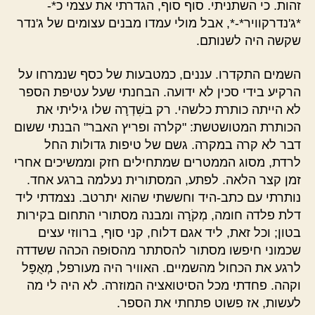
זהות. כי השתניתי. סוף סוף, הגדרתי את עצמי כ*-
*ג'נדרקוויר*-*, אבל מולי עמדו מבנים עצומים של ג'נדר
שקשה היה לשנותם.
השמים התקדרו. עננים, כמטבעות של כסף שנמרחו על
הרקיע בידי סכין לא ידועה. הבחנתי שעל עטיפת הספר
לא הייתה כותרת כלשהי. רק בשִׁדְרָה שלו גיליתי את
הכותרת המטושטשת: "קלרה ופריץ האבר" הבנתי ששום
דבר לא קרה במקרה. גשם של טיפות גדולות החל
לרדת, מסוג הממטרים שמתחילים חזק וממשיכים אחרי
זמן קצר הלאה. לפתע, המסתורית נעלמה ברגע אחד.
נותרתי עם כתב-היד וחששתי שהוא יתרטב. נצמדתי ליד
דלת פלדה חומה, מְקֹרָה ומבנה מסתורי התחום בקירות
בטון; וכל זאת, ליד אגם דלוח, קני סוף, ברווזי עצים
שכמוני חיפשו מסתור להסתתר מהסוּפה הכהה ששדדה
לרגע את הכחול מהשמיים. האוויר היה מעורפל, מְאֻפָּל
וקהה. פחדתי מכל הסיטואציה המוזרה. לא היה לי מה
לעשות, אז פשוט פתחתי את הספר.