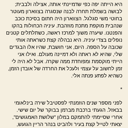
היא הייתה יפה כפי שדמיינתי אותה, אצילה ולבבית;
לבושה בשמלת תחרה לבנה שנסגרה בצווארון מעוטר
בחוטי משי סגלגל. הצווארון היה חתום בסיכת כוכב
שנהבית מוקפת מתכת מוזהבת. עיניה הכחולות בהקו
והפנטנו. שיערה משוך למרכז ראשה, כשתלתלים קטנים
נופלים בצדי עיניה. היא נבהלה קצת כשראתה אותי
שכובה על הספה. היום, אני חושבת, שהיו אלו הבגדים
שלי, שהיא לא ראתה ולא דמיינה מעולם. ואילו אני
הייתי מוקסמת ומפוחדת ממה שקרה. אבל לא היה לי
זמן לחשוב על עצמי ולעכל את החרדה של אובדן הזמן,
כשהיא לפתע פנתה אלי.
*
לפני מספר שנים הוזמנתי לפסטיבל שירה בינלאומי
בבאזל. הגעתי ברכבת מברמן בבוקר של יום שישי.
אחרי שסיימתי להתמקם במלון "שלושת האמגושים",
יצאתי לטייל קצת בעיר ולהביט בנהר הריין הגועש,