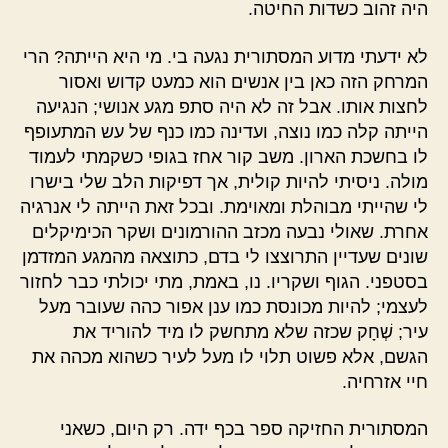
היה זהוב כשדות החיטה.
לא ידעתי מדוע המסתורית נגעה בי. מי היא הייתה? הרי
המרחק הזה כאן בין אנשים הוא כמעט קדוש ואסור
לחצות אותו. אבל זה לא היה סתפ מגע אנושי; הנגיעה
הייתה קלה כמו נוצה, ועדינה כמו כנף של עש המתעופף
לו בחשכת הארון. משב קור אחז בגופי כשקמתי לעמוד
מולה. ניסיתי להיות קולית, אך דפיקות הלב שלי בישרו
לי שהייתי מבוהלת ומאוימת. ובכל זאת הייתה לי אנרגיה
אחרת. שאולי נבעה מכזב ההורמונים ושקר הכימיקלים
שונים שעדיין התרוצצו לי בדם, כתוצאה מהמגע המזדמן
בסטפני. הגוף ושקריו. נו, באמת, מתי יכולתי כבר לחזור
לעצמי; להיות מכונסת כמו ענן אפור כהה שעובר מעל
עיר; שְׁחָק שכזה שלא מתחשק לו מיד להוריד את
הגשם, אלא פשוט תלוי לו מעל לעיר כשהוא מכהה את
חיי אזרחיה.
המסתורית החזיקה ספר בכף ידה. רק היום, כשאני