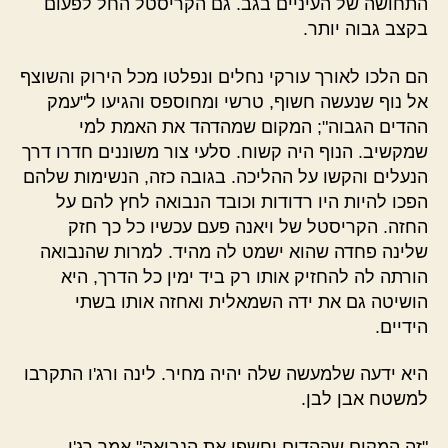
התחושה של העיניים בגב. גם הקריסטל החל לפעום
בקצב גבוה יותר.
הם הלכו לאורך עורקי נחלים ונפלטו מכל הירוק והשוצף
אל נוף שנעשה חשוף, טרשי ומחוספס והגיעו ל"עמק
ההדים הגבוה"; המקום שמהדהד את האמת למי
שמקשיב. הנוף היה קשוח. סלעי צור משוננים חדרו דרך
הנעלים והקשו על ההליכה. בגובה כזה, הנשימות שלהם
הפכו להיות היו רדודות וכובד הנבואה לחץ להם על
החזה. הקריסטל של ויאנה פעם עכשיו כל כך חזק
שלינה פחדה שהוא ישמט לה מהיד. למרות שהנבואה
הורתה לה להחזיק אותו רק ביד ימין כל הדרך, היא
הושיטה גם את ידה השמאלית ואחזה אותו בשתי
הידיים.
היא ידעה שלמעשה שלה יהיה מחיר. לינה ורג'ו התקרבו
למשטח אבן לבן.
"זה המקום שההדים יחשפו את הנבואה" אמר רג'ו