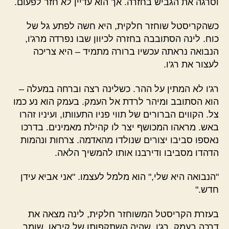
וסרגה את הגביש בחזרה. אך הוא עדיין לא חזר לפעום.
כשהקריסטל שוחזר חלקית, היא חשה לפתע גל של
כוח. לינה הסתובבה בחזרה לכיוון שבו נפרדה מרג'ו,
הנבואה נראתה עכשיו ברורה מתמיד – היא צריכה
לעצור את רג'ו.
רג'ו לא המתין על ההר. כשלינה רצה וברחה במעלה –
הוא הסתובב ומיהר לרדת אל העמק. בעמק הוא נע כמו
צל. הקווים הברורים של תווי פניו התעוותו, ועיניו זהרו
באש. מראהו המכושף יצר לו קהילת מאמינים. בדרכו
נאספו סביבו יצורים שנולדו מהאדמה. צרחות ונהמות
הדהדו מסביבו ודירבנו אותו להמשיך הלאה.
"הנבואה היא שלי," הוא מלמל לעצמו. "אני אביא עידן
חדש."
בעזרת הקריסטל המשוחזר חלקית, לינה מצאה את
דרכה בעמק. רג'ו, שהיה השתקפותו של קיראן, שומר