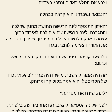
וצבע את הסלע באדום ונספג באדמה.
"הנבואה נשברה!" היא קראה בבהלה
"האיזון התנפץ!" לינה הרגישה תחושת מחנק שהלכה
והתגברה. לינה הרגישה שהיא הולכת לאיבוד בתוך
עצמה ונאבקת לנשום אבל ריח קינמון וציפורן חוסם לה
את האוויר והאיימה לוחצת בגרון
רג'ו צעד קדימה, פניו השתנו ועיניו בהקו באור מרושע
וכתום:
"זה היה אמור להישבר. מישהו היה צריך לבקע את כוחו
של הקריסטל" הוא אמר בקול קר ומרוחק.
"לינה, שירת את מטרתך."
לפני שלינה הספיקה להגיב, רג'ו אחז בזרועה, בלפיתת
ברזל מכאיבה וקרה. האוויר סביבם התכהה. הצללים