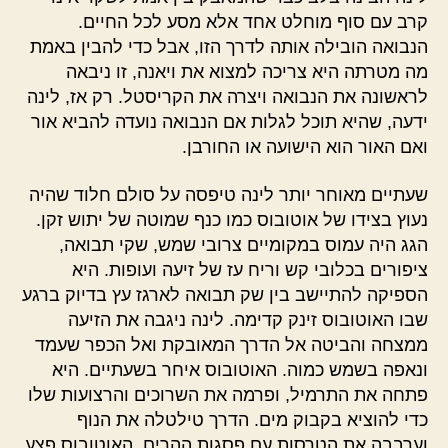
קרב עם סוף מוחלט אחד אלא מסע לכל החיים.
הנבואה הובילה אותה לדרך הזו, אבל כדי להבין באמת
מה מטרתה היא צריכה למצוא את ויאנה, זו ניבאה
לראשונה את הנבואה ויצרה את הקריסטל. רק אז, לינה
ידעה, שהיא תוכל לגלות אם הנבואה נועדה להביא אור
ואם האור הוא הישועה או החורבן.
שעתיים מאוחר יותר לינה טיפסה על סולם חלוד שהיה
נעוץ בצידו של אוטובוס כמו כנף שמוטה של יתוש זקן.
הגג היה עמוס במקומיים צרובי שמש, שקי תבואה,
ציפורים בכלובי קש וריח עז של זיעה ועופות. היא
הספיקה להתיישב בין שק תבואה לארגז עץ בדיוק ברגע
שבו האוטובוס זינק קדימה. לינה ניגבה את הזיעה
ממצחה והביטה אל הדרך המאובקת ואל הכפר שעמד
ונאפה בשמש כמוה. האוטובוס איחר בשעתיים. היא
פתחה את התרמיל, ופרמה את השרוכים והרצועות שלו
כדי להוציא בקבוק מים. הדרך טילטלה את הנוף
וערבבה את הטרסות עם פסגות ההרים. האוטובוס פצע