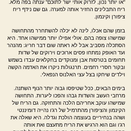
"או יותר נכון, לזרוק אותי ישר לתוכם" ענתה בפה מלא.
ריח התבלינים החזיר אותה למערה. גם שם נידף ריח
ציפורן וקינמון.
בזמן שהם אכלו, לינה לא יכלה להשתחרר מהתחושה
שמישהו צופה בהם. אולי אפילו יותר ממישהו אחד. היא
הסתכלה מסביב אבל לא ראתה שום דבר חריג: מהנהר
ועד האופק נמתחו פסים ארוכים וירוקים של שדות
תחומים בטרסות אבן ומנוקדים בחקלאים עבדו בשמש
ובקור חסרי רחמים. תרנגולות ניקרו את האדמה הקשה
וילדים שיחקו בצל עצי האלנוס הנפאלי.
בימים הבאים, ככל שטיפסו גבוה יותר הנוף השתנה.
מרחבי העשב והשדות גבהו והפכו ליערות. התחושה
שמישהו עוקב אחריהם הלכה והתחזקה. גם הריח של
הקינמון והציפורן מהתרמיל של רג'ו נהייה דומיננטי
ושהה בנחיריים בעוצמה הולכת וגדלה. היא שאלה את
רג'ו וגם הוא הרגיש את הריח מתעצם ואת אותה