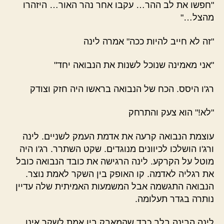
"חפשו את לב ההר… עקבו אחר נהר האור… היזהרו
מהצל…"
"זה לא חייב להיות ככה" אמרה לינה
"אני מאמינה שנוכל לשנות את הנבואה יחד"
רג'ו היסס. הכח של הנבואה בראשו היה חזק וצודק
"לא!" הוא צעק והתרחק
עוצמת הנבואה קרעה את אדמת העמק לשניים. לינה
ורג'ו הושלכו לכיוונים מנוגדים. שקט השתרר. רג'ו היה
מוטל על הקרקע. לינה הרגישה את כובד הנבואה כובל
את רגליה לאדמה. קו האופק בין השקר לאמת נוצר.
הנבואה התגשמה אבל המשמעות האמיתית שלה עדיין
נותרה בגדר תעלומה.
לינה הבינה בלב כבד שהמאבק בין אמת לשקר אינו